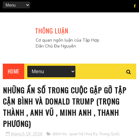
THÔNG LUẬN
Cơ quan ngôn luận của Tập Hợp
Dân Chủ Đa Nguyên
HOME
NHỮNG ẨN SỐ TRONG CUỘC GẶP GỠ TẬP
CẬN BÌNH VÀ DONALD TRUMP (TRỌNG
THÀNH , ANH VŨ , MINH ANH , THANH
PHƯƠNG)
tháng 5 18, 2026
điểm tin
,
quan hệ Hoa Kỳ-Trung Quốc