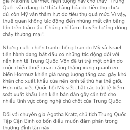
gia Maxime Darmet, hiện tượng này cho thấy "Trung
Quốc vẫn đang dư thừa hàng hóa do tiêu thụ chưa
đủ, còn Mỹ vẫn thâm hụt do tiêu thụ quá mức. Vì vậy,
thuế quan không tác động đến những mất cân bằng
lớn trên toàn cầu. Chúng chỉ làm chuyển hướng dòng
chảy thương mại".
Nhưng cuộc chiến tranh chống Iran do Mỹ và Israel
tiến hành đang bắt đầu có những tác động đối với
nền kinh tế Trung Quốc. Vốn đã trì trệ một phần do
cuộc chiến thuế quan, căng thẳng xung quanh eo
biển Hormuz khiến giá năng lượng tăng cao, gây khó
khăn cho xuất khẩu của nền kinh tế thứ hai thế giới.
Hơn nữa, việc Quốc hội Mỹ siết chặt các luật lệ kiểm
soát xuất khẩu linh kiện bán dẫn gây cản trở cho
nhiều lĩnh vực công nghệ chủ chốt của Trung Quốc.
Đối với chuyên gia Agatha Kratz, chủ tịch Trung Quốc
Tập Cận Bình có bốn điều muốn đàm phán trong
thượng đỉnh lần này :