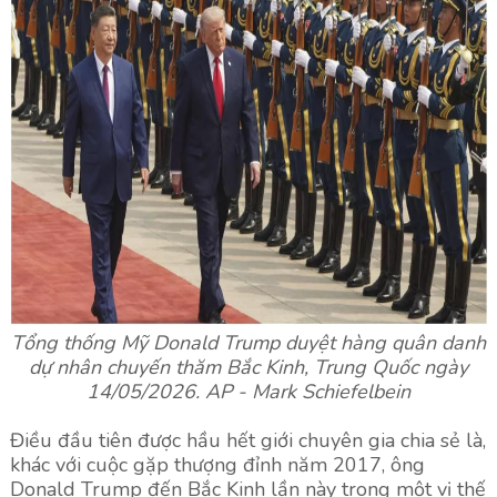
Tổng thống Mỹ Donald Trump duyệt hàng quân danh
dự nhân chuyến thăm Bắc Kinh, Trung Quốc ngày
14/05/2026. AP - Mark Schiefelbein
Điều đầu tiên được hầu hết giới chuyên gia chia sẻ là,
khác với cuộc gặp thượng đỉnh năm 2017, ông
Donald Trump đến Bắc Kinh lần này trong một vị thế