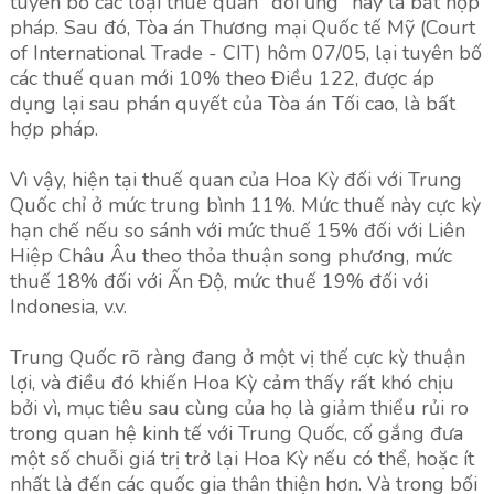
tuyên bố các loại thuế quan "đối ứng" này là bất hợp
pháp. Sau đó, Tòa án Thương mại Quốc tế Mỹ (Court
of International Trade - CIT) hôm 07/05, lại tuyên bố
các thuế quan mới 10% theo Điều 122, được áp
dụng lại sau phán quyết của Tòa án Tối cao, là bất
hợp pháp.
Vì vậy, hiện tại thuế quan của Hoa Kỳ đối với Trung
Quốc chỉ ở mức trung bình 11%. Mức thuế này cực kỳ
hạn chế nếu so sánh với mức thuế 15% đối với Liên
Hiệp Châu Âu theo thỏa thuận song phương, mức
thuế 18% đối với Ấn Độ, mức thuế 19% đối với
Indonesia, v.v.
Trung Quốc rõ ràng đang ở một vị thế cực kỳ thuận
lợi, và điều đó khiến Hoa Kỳ cảm thấy rất khó chịu
bởi vì, mục tiêu sau cùng của họ là giảm thiểu rủi ro
trong quan hệ kinh tế với Trung Quốc, cố gắng đưa
một số chuỗi giá trị trở lại Hoa Kỳ nếu có thể, hoặc ít
nhất là đến các quốc gia thân thiện hơn. Và trong bối