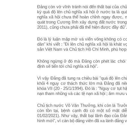
Đảng còn vờ vĩnh tránh nói đến thất bại của ch
kỳ quá độ lên chủ nghĩa xã hội ở nước ta là quá
nghĩa xã hội chưa thể hoàn chỉnh ngay được, 
quát trong Cương lĩnh xây dựng đất nước trong 
2011), cũng chưa phải đã thể hiện được đầy đủ".
Đó là lý luận mập mờ và viển vông không có cơ
dân" khi viết : "
Đi lên chủ nghĩa xã hội là khát
sản Việt Nam và Chủ tịch Hồ Chí Minh, phù hợp vớ
Không ngừng ở đó mà Đảng còn phét lác chói ta
định sẽ tiến tới chủ nghĩa xã hội".
Vì vậy Đảng đã tung ra chiêu bài "
quá độ lên ch
khỏi 4 nguy cơ thách thức lớn mà Đảng đã nê
khóa VII (20 - 25/1/1994). Đó là : "Nguy cơ tụt 
nạn tham nhũng và các tệ nạn xã hội ; âm mưu và
Chủ tịch nước Võ Văn Thưởng, khi còn là Trưở
còn tồn tại, bệnh cạnh đó có một số mặt diễ
01/02/2021). Như vậy, thất bại lãnh đạo của Đản
hình mới", vì cán bộ đảng viên đã xa lánh đảng