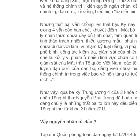
Đến khóa đảng XIII, một Trung ương 4 thứ 3 đ
và hệ thống chính trị ; kiên quyết ngăn chặn, đ
chính trị, đạo đức, lối sống, biểu hiện "tự diễn bi
Nhưng thất bại vẫn chồng lên thất bại. Kỳ này 
ương 4 vẫn còn hạn chế, khuyết điểm : Một bộ p
lý nhận thức chưa đầy đủ tính chất, tầm quan 
tinh thần trách nhiệm, thiếu gương mẫu, phai n
chưa đi đôi với làm, vi phạm kỷ luật đảng, vi ph
phê bình, công tác kiểm tra, giám sát của nhi
chế tài xử lý vi phạm ở nhiều lĩnh vực chưa có 
giám sát của Mặt trận Tổ quốc Việt Nam, các tổ 
luyện đạo đức của cán bộ, đảng viên chưa h
thống chính trị trong việc bảo vệ nền tảng tư t
địch...".
Như vậy, qua ba kỳ Trung ương 4 của 3 khóa đ
nhân Tổng bí thư Nguyễn Phú Trọng đã hoàn hoà
đáng chú ý là những thất bại to lớn này đều diễ
Tổng bí thư từ khóa XI năm 2011.
Vậy nguyên nhân từ đâu ?
Tạp chí Quốc phòng toàn dân ngày 6/10/2014 tr