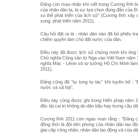
Đảng còn mạo nhận khi viết trong Cương lĩnh b
của nhân dân ta, là sự lựa chọn đúng đắn của 
xu thế phát triển của lịch sử" (
Cương lĩnh xây d
sung, phát triển năm 2011).
Câu hỏi đặt ra là : nhân dân nào đã bỏ phiếu t
chiếm quyền làm chủ đất nước của dân.
Điều này đã được lịch sử chứng minh khi ông
Chủ nghĩa Cộng sản từ Nga vào Việt Nam năm 19
nghĩa Mác - Lênin và tư tưởng Hồ Chí Minh làm
2011).
Đảng cũng đã "tự tung tự tác" khi tuyên bố 
nước và xã hội".
Điều này cũng được ghi trong Hiến pháp năm 2
độc tài cai trị không do dân bầu hay trưng cầu dâ
Cương lĩnh 2011 còn ngạo mạn rằng : "
Đảng c
đồng thời là đội tiên phong của nhân dân lao độ
giai cấp công nhân, nhân dân lao động và của dâ