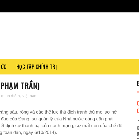
TỨC
HỌC TẬP CHÍNH TRỊ
(PHẠM TRẦN)
,
quan điểm
,
việt nam
àng sâu, rộng và các thế lực thù địch tranh thủ mọi sơ hở
h đạo của Đảng, sự quản lý của Nhà nước càng cần phải
"
uyết định sự thành bại của cách mạng, sự mất còn của chế độ
C
ng toàn dân, ngày
6/10/2014
).
Đ