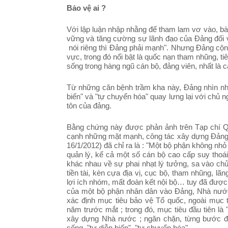
Bảo vệ ai ?
Với lập luận nhập nhằng để tham lam vơ vào, bài
vững và tăng cường sự lãnh đạo của Đảng đối 
nói riêng thì Đảng phải mạnh". Nhưng Đảng cộng
vực, trong đó nổi bật là quốc nạn tham nhũng, tiê
sống trong hàng ngũ cán bộ, đảng viên, nhất là c
Từ những căn bệnh trầm kha này, Đảng nhìn nhậ
biến" và "tự chuyển hóa" quay lưng lại với chủ 
tôn của đảng.
Bằng chứng này được phản ảnh trên Tạp chí Q
cạnh những mặt mạnh, công tác xây dựng Đảng 
16/1/2012) đã chỉ ra là : "Một bộ phận không nhỏ 
quản lý, kể cả một số cán bộ cao cấp suy thoái 
khác nhau về sự phai nhạt lý tưởng, sa vào chủ 
tiền tài, kèn cựa địa vị, cục bộ, tham nhũng, l
lợi ích nhóm, mất đoàn kết nội bộ… tuy đã được
của một bộ phận nhân dân vào Đảng, Nhà nước 
xác định mục tiêu bảo vệ Tổ quốc, ngoài mục 
năm trước mắt ; trong đó, mục tiêu đầu tiên là
xây dựng Nhà nước ; ngăn chặn, từng bước đẩy l
sống, "tự diễn biến", "tự chuyển hóa".