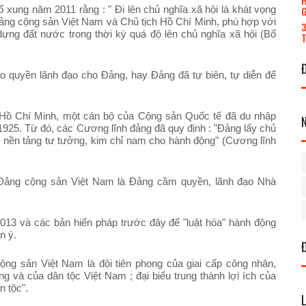
H
ổ xung năm 2011 rằng : "
Đi lên chủ nghĩa xã hội là khát vọng
G
Đảng cộng sản Việt Nam và Chủ tịch Hồ Chí Minh, phù hợp với
3
ựng đất nước trong thời kỳ quá độ lên chủ nghĩa xã hội (Bổ
T
rao quyền lãnh đạo cho Đảng, hay Đảng đã tự biên, tự diễn để
 Hồ Chí Minh, một cán bộ của Cộng sản Quốc tế đã du nhập
25. Từ đó, các Cương lĩnh đảng đã quy định : "Đảng lấy chủ
 nền tảng tư tưởng, kim chỉ nam cho hành động" (Cương lĩnh
: "Đảng cộng sản Việt Nam là Đảng cầm quyền, lãnh đạo Nhà
013 và các bản hiến pháp trước đây để "luật hóa" hành động
n ý.
ộng sản Việt Nam
là đội tiên phong của giai cấp công nhân,
ng và của dân tộc Việt Nam ; đại biểu trung thành lợi ích của
n tộc".