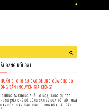
BÀI ĐĂNG NỔI BẬT
CHUẨN BỊ CHO SỰ CÁO CHUNG CỦA CHẾ ĐỘ
CỘNG SẢN (NGUYỄN GIA KIỂNG)
 CHÚNG TA KHÔNG PHẢI LO NGẠI RẰNG SỰ CÁO
HUNG CỦA CHẾ ĐỘ CỘNG SẢN SẼ ĐƯA TỚI MỘT GIAI
OẠN HỖN LOẠN. ĐẶC TÍNH CHUNG CỦA CÁC ĐẢNG