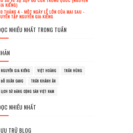
Ồ SƠ VỀ SỰ SỤP ĐỔ CỦA TRUNG QUỐC (NGUYỄN
IA KIỂNG)
0 THÁNG 4 - MỘT NGÀY LỄ LỚN CỦA MAI SAU -
UYỂN TẬP NGUYỄN GIA KIỂNG
ĐỌC NHIỀU NHẤT TRONG TUẦN
NHÃN
NGUYỄN GIA KIỂNG
VIỆT HOÀNG
TRẦN HÙNG
ĐỖ XUÂN CANG
TRẦN KHÁNH ÂN
LỊCH SỬ ĐẢNG CỘNG SẢN VIỆT NAM
ĐỌC NHIỀU NHẤT
LƯU TRỮ BLOG