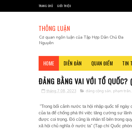
TRANG CHỦ
GIỚI THIỆU
THÔNG LUẬN
Cơ quan ngôn luận của Tập Hợp Dân Chủ Đa
Nguyên
HOME
DIỄN ĐÀN
QUAN ĐIỂM
TIN 
ĐẢNG BẰNG VAI VỚI TỔ QUỐC? 
tháng 7 08, 2023
đảng cộng sản
,
phạm trần
"Trong bối cảnh nước ta hội nhập quốc tế ngày c
của ta để chống phá thì việc tăng cường sự lãn
được coi trọng. Đó cũng là nhân tố bên trong q
xã hội chủ nghĩa ở nước ta" (Tạp chí Quốc phò