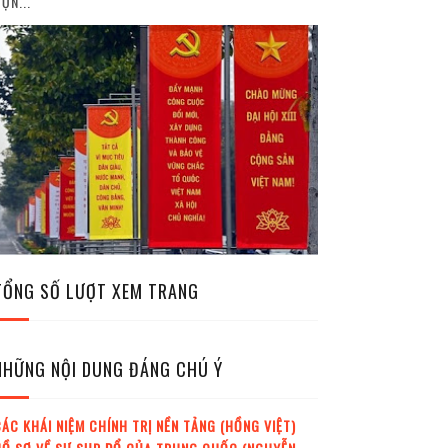
ỘN...
TỔNG SỐ LƯỢT XEM TRANG
NHỮNG NỘI DUNG ĐÁNG CHÚ Ý
ÁC KHÁI NIỆM CHÍNH TRỊ NỀN TẢNG (HỒNG VIỆT)