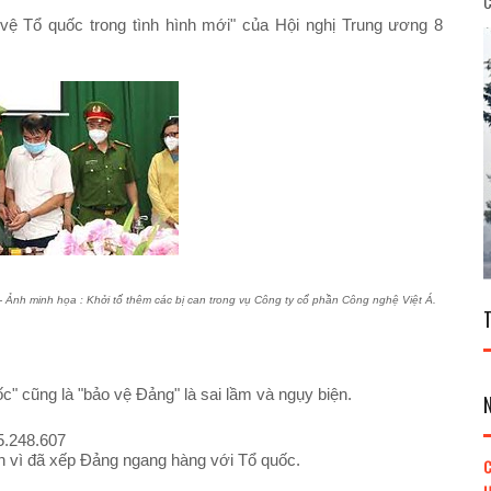
C
 vệ Tổ quốc trong tình hình mới" của Hội nghị Trung ương 8
- Ảnh minh họa : Khởi tố thêm các bị can trong vụ Công ty cổ phần Công nghệ Việt Á.
c" cũng là "bảo vệ Đảng" là sai lầm và ngụy biện.
5.248.607
n vì đã xếp Đảng ngang hàng với Tổ quốc.
C