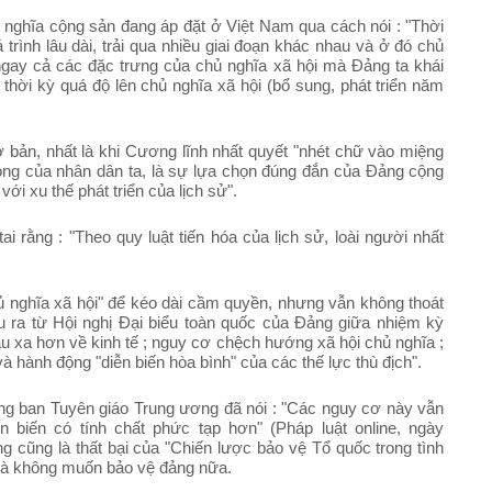
ủ nghĩa cộng sản đang áp đặt ở Việt Nam qua cách nói : "Thời
 trình lâu dài, trải qua nhiều giai đoạn khác nhau và ở đó chủ
ngay cả các đặc trưng của chủ nghĩa xã hội mà Đảng ta khái
thời kỳ quá độ lên chủ nghĩa xã hội (bổ sung, phát triển năm
 bản, nhất là khi Cương lĩnh nhất quyết "nhét chữ vào miệng
 vọng của nhân dân ta, là sự lựa chọn đúng đắn của Đảng cộng
i xu thế phát triển của lịch sử".
i rằng : "
Theo quy luật tiến hóa của lịch sử, loài người nhất
ủ nghĩa xã hội" để kéo dài cầm quyền, nhưng vẫn không thoát
u ra từ
Hội nghị Đại biểu toàn quốc của Đảng giữa nhiệm kỳ
hậu xa hơn về kinh tế ; nguy cơ chệch hướng xã hội chủ nghĩa ;
 hành động "diễn biến hòa bình" của các thế lực thù địch".
ng ban Tuyên giáo Trung ương đã nói : "Các nguy cơ này vẫn
n biến có tính chất phức tạp hơn" (Pháp luật online, ngày
g cũng là thất bại của "Chiến lược bảo vệ Tổ quốc trong tình
 và không muốn bảo vệ đảng nữa.