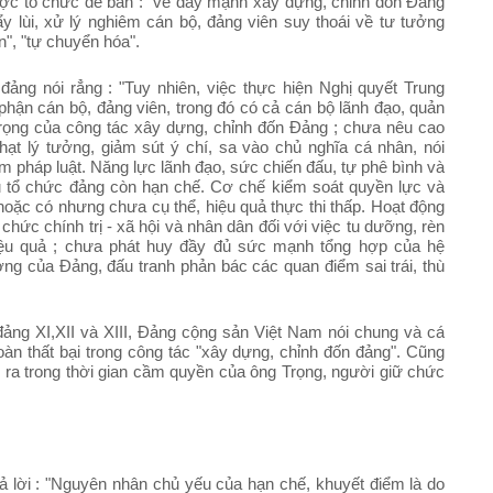
ược tổ chức để bàn : "về đẩy mạnh xây dựng, chỉnh đốn Đảng
ẩy lùi, xử lý nghiêm cán bộ, đảng viên suy thoái về tư tưởng
ến", "tự chuyển hóa".
đảng nói rẳng : "Tuy nhiên, việc thực hiện Nghị quyết Trung
hận cán bộ, đảng viên, trong đó có cả cán bộ lãnh đạo, quản
trọng của công tác xây dựng, chỉnh đốn Đảng ; chưa nêu cao
hạt lý tưởng, giảm sút ý chí, sa vào chủ nghĩa cá nhân, nói
ạm pháp luật. Năng lực lãnh đạo, sức chiến đấu, tự phê bình và
ều tổ chức đảng còn hạn chế. Cơ chế kiểm soát quyền lực và
hoặc có nhưng chưa cụ thể, hiệu quả thực thi thấp. Hoạt động
chức chính trị - xã hội và nhân dân đối với việc tu dưỡng, rèn
iệu quả ; chưa phát huy đầy đủ sức mạnh tổng hợp của hệ
ưởng của Đảng, đấu tranh phản bác các quan điểm sai trái, thù
ảng XI,XII và XIII, Đảng cộng sản Việt Nam nói chung và cá
n thất bại trong công tác "xây dựng, chỉnh đốn đảng". Cũng
n ra trong thời gian cầm quyền của ông Trọng, người giữ chức
ả lời : "Nguyên nhân chủ yếu của hạn chế, khuyết điểm là do