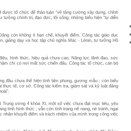
 được tổ chức để thảo luận "về tăng cường xây dựng, chỉnh
ư tưởng chính trị, đạo đức, lối sống, những biểu hiện "tự diễn
Đảng còn không ít hạn chế, khuyết điểm. Công tác giáo dục
iễn, giảng dạy và học tập chủ nghĩa Mác - Lênin, tư tưởng Hồ
điệu, hình thức, hiệu quả chưa cao. Năng lực lãnh đạo, sức
thậm chí có nơi mất sức chiến đấu. Công tác tổ chức, cán bộ
ng đầu chưa thể hiện tính tiên phong, gương mẫu ; còn biểu
 thực tế, cơ sở. Công tác kiểm tra, giám sát và kỷ luật đảng
oái".
ết Trung ương 4 khóa XI, một số việc chưa đạt mục tiêu, yêu
ng tính hình thức ; vẫn còn tình trạng nể nang, né tránh, ngại
ác nhận khuyết điểm và trách nhiệm của mình trong công việc