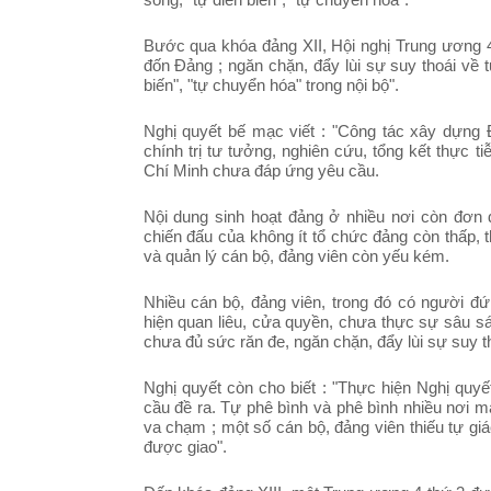
Bước qua khóa đảng XII, Hội nghị Trung ương 4
đốn Đảng ; ngăn chặn, đẩy lùi sự suy thoái về t
biến", "tự chuyển hóa" trong nội bộ".
Nghị quyết bế mạc viết : "Công tác xây dựng 
chính trị tư tưởng, nghiên cứu, tổng kết thực t
Chí Minh chưa đáp ứng yêu cầu.
Nội dung sinh hoạt đảng ở nhiều nơi còn đơn 
chiến đấu của không ít tổ chức đảng còn thấp, 
và quản lý cán bộ, đảng viên còn yếu kém.
Nhiều cán bộ, đảng viên, trong đó có người đứ
hiện quan liêu, cửa quyền, chưa thực sự sâu sát
chưa đủ sức răn đe, ngăn chặn, đẩy lùi sự suy th
Nghị quyết còn cho biết : "Thực hiện Nghị quy
cầu đề ra. Tự phê bình và phê bình nhiều nơi ma
va chạm ; một số cán bộ, đảng viên thiếu tự gi
được giao".