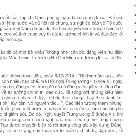
 viết của Tạp chí Quóc phòng toàn dân đã công khai : "Để giữ
với Nhà nước và xã hội nói chung, sự nghiệp bảo vệ Tổ quốc
 sản Việt Nam đã bộc lộ tha hóa và yếu kém trong nhiều lĩnh
u cực và tình trạng suy th
oái tư tưởng chính trị và đạo đức lối
ấp lãnh đạo.
n đã có một bộ phận "không nhỏ" cán bộ, đảng viên "tự diễn
nghĩa Mác-Lênin, tư tưởng Hồ Chí Minh và đường lối cai trị độc
uốc phòng toàn dân, ngày 6/10/2014 : "Những năm qua, bên
còn nhiều hạn chế, mà Hội nghị Trung ương 4 (khóa XI, ngày
cán bộ, đảng viên, trong đó có cả đảng viên giữ vị trí lãnh đạo,
về tư tưởng chính trị, đạo đức, lối sống với những biểu hiện
nghĩa cá nhân ích kỷ, cơ hội, thực dụng, chạy theo danh lợi,
ãng phí, tùy tiện, vô nguyên tắc…". Các hiện tượng tham nhũng,
 khắc phục một bước, nhưng vẫn còn diễn ra, làm cho lòng tin
bị giảm sút. Do đó, Nghị quyết Trung ương 8 (khóa XI), khi
tiêu chung, còn nhấn mạnh các mục tiêu cụ thể trong những
 "Tạo được chuyển biến rõ rệt trong công tác xây dựng Đảng,
ùi tình trạng suy thoái về tư tưởng chính trị, đạo đức, lối