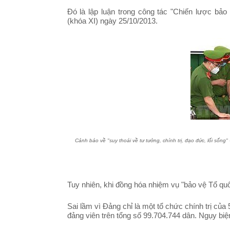
Đó là lập luận trong công tác "Chiến lược bảo
(khóa XI) ngày 25/10/2013.
Cảnh báo về "suy thoái về tư tưởng, chính trị, đạo đức, lối sống" 
Tuy nhiên, khi đồng hóa nhiệm vụ "bảo vệ Tổ quố
Sai lầm vì Đảng chỉ là một tổ chức chính trị của
đảng viên trên tổng số
99.704.744 dân. Ngụy biệ