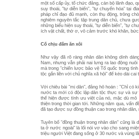
một số cấp ủy, tổ chức đảng, cán bộ lãnh đạo, 
suy thoái, "tự diễn biến", "tự chuyển hóa" tại 
pháp chỉ đạo đủ mạnh, còn thụ động, trông ch
nghiêm nguyên tắc tập trung dân chủ, chưa gươ
những biểu hiện suy thoái, "tự diễn biến", "tự ch
ích vật chất, thờ ơ, vô cảm trước khó khăn, bứ
Cố chịu đấm ăn xôi
Như vậy đã rõ ràng nhân dân không dính dáng
Nam, nhưng vẫn phải nai lưng ra lao động nuôi 
mà trong "chiến lược bảo vệ Tổ quốc trong tình
tộc gắn liền với chủ nghĩa xã hội" để kéo dài cai 
Với chiêu bài "mị dân", đảng hô hoán : "Chỉ có k
nước ta mới có độc lập dân tộc thực sự và sự 
thể hiện được tính ưu việt của nó, mặc dù mô h
thiện trong thời gian tới. Những năm qua, vấn đ
đã tạo được sự đồng thuận cao trong nhân dân, n
Tuyên bố "đồng thuận trong nhân dân" cũng là 
ta ở nước ngoài" là lối nói vơ vào cho sang miệ
triệu người Việt đang sống ở 30 nước và vùng lãn