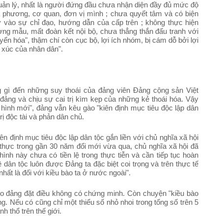
quản lý, nhất là người đứng đầu chưa nhận diện đầy đủ mức độ
địa phương, cơ quan, đơn vị mình ; chưa quyết tâm và có biện
ờ vào sự chỉ đạo, hướng dẫn của cấp trên ; không thực hiện
ng mẫu, mất đoàn kết nội bộ, chưa thẳng thắn đấu tranh với
uyển hóa", thậm chí còn cục bộ, lợi ích nhóm, bị cám dỗ bởi lợi
c xúc của nhân dân".
 gì đến những suy thoái của đảng viên Đảng cộng sản Việt
đảng và chịu sự cai trị kìm kẹp của những kẻ thoái hóa. Vậy
 hình mới", đảng vẫn kêu gào "kiên định mục tiêu độc lập dân
trị độc tài và phản dân chủ.
iên định mục tiêu độc lập dân tộc gắn liền với chủ nghĩa xã hội
thực trong gần 30 năm đổi mới vừa qua, chủ nghĩa xã hội đã
ình này chưa có tiền lệ trong thực tiễn và cần tiếp tục hoàn
ề dân tộc luôn được Đảng ta đặc biệt coi trọng và trên thực tế
hất là đối với kiều bào ta ở nước ngoài".
do đảng đặt điều không có chứng minh. Còn chuyện "kiều bào
ng. Nếu có cũng chỉ một thiểu số nhỏ nhoi trong tổng số trên 5
h thổ trên thế giới.