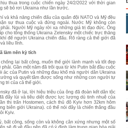
ịu thua trong cuộc chiến ngày 24/2/2022 với thời gian
ng sẽ bỏ rơi Ukraina như lần trước.
 khí và khả năng chiến đấu của quân đội NATO và Mỹ đều
hận sự thua cuộc và đứng ngoài. Nước Mỹ không còn
phải. Người Mỹ ngày rời xa những giá trị đạo đức. Ông
p cho tổng thống Ukraina Zelensky một chiếc trực thăng
vũ khí để người Ukraina chiến đấu. Rõ ràng cả thế giới đã
à liều lĩnh.
 làm nên kỳ tích
 chống lại bất công, muốn thế giới lành mạnh và tốt đẹp
ẽ phải. Gần một năm đã trôi qua từ khi Putin bắt đầu cuộc
 tội ác của Putin và những đau khổ mà người dân Ukraina
n cường và quyết tâm được sống như những con người tự
 tri của cả thế giới.
nsky đã ở lại, lời hiệu triệu của ông đã đoàn kết dân tộc
ã đẩy lùi và tiêu diệt được lực lượng dù tinh nhuệ của
ần thị trấn Hostomen, cách thủ đô Kyiv hơn 32km hôm
g biên giới Ukraina). có thể nói đây là chiến thắng đầu
i Kyiv.
 lý, bất công, sống còn và không cân xứng nhưng một số
hiến sẽ đi về đâu nên đã có ý định làm trung gian hòa giải