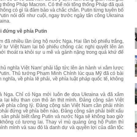
g thống Pháp Macron. Có thể nói tổng thống Pháp đã quá
ì không có gì là đảm bảo và chắc chắn. Putin từng tuyên bố
Putin nói dối như cuội, ngay trước ngày tấn công Ukraina
aina.
i đứng về phía Putin
 đã nhiều lần ủng hộ nước Nga. Hai lần bỏ phiếu trắng,
ứ tư Việt Nam lại bỏ phiếu chống các nghị quyết lên án
ới thoát ra khỏi sự u mê và gánh nặng trong quá khứ để
hủ nghĩa Việt Nam’ phải lập tức lên án hành vi xâm lược
utin. Thủ tướng Phạm Minh Chính lúc qua Mỹ đã có bài
 nghĩa, về phía lẽ phải, về phía luật pháp quốc tế, không
 là Nga. Chỉ có Nga mới luôn đe dọa Ukraina và đã xâm
a lại kêu than con thỏ ăn thịt mình. Đảng cộng sản Việt
về phía công lý. Đảng cộng sản Việt Nam cần phải nhìn
 phải đứng về phía bên nào. Đảng cộng sản phải biết xấu
 sản phải biết rằng Putin và nước Nga sẽ không bao giờ
 không có tương lai. Thay vì mù quáng ủng hộ Putin thì
ính mình và sau đó là danh dự và quyền lợi của dân tộc