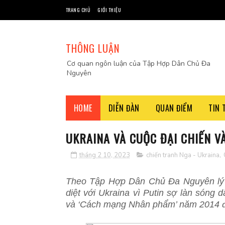
TRANG CHỦ
GIỚI THIỆU
THÔNG LUẬN
Cơ quan ngôn luận của Tập Hợp Dân Chủ Đa
Nguyên
HOME
DIỄN ĐÀN
QUAN ĐIỂM
TIN 
UKRAINA VÀ CUỘC ĐẠI CHIẾN V
tháng 2 10, 2023
chiến tranh Nga - Ukraina
,
Theo
Tập Hợp Dân Chủ Đa Nguyên
l
diệt với Ukraina vì Putin sợ làn són
và ‘Cách mạng Nhân phẩm’ năm 2014 đã