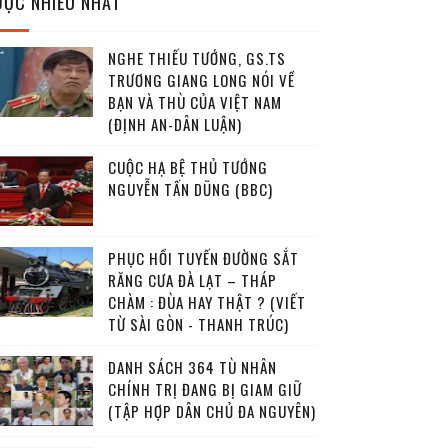
ĐỌC NHIỀU NHẤT
NGHE THIẾU TƯỚNG, GS.TS
TRƯƠNG GIANG LONG NÓI VỀ
BẠN VÀ THÙ CỦA VIỆT NAM
(ĐỊNH AN-DÂN LUẬN)
CUỘC HẠ BỆ THỦ TƯỚNG
NGUYỄN TẤN DŨNG (BBC)
PHỤC HỒI TUYẾN ĐƯỜNG SẮT
RĂNG CƯA ĐÀ LẠT – THÁP
CHÀM : ĐÙA HAY THẬT ? (VIẾT
TỪ SÀI GÒN - THANH TRÚC)
DANH SÁCH 364 TÙ NHÂN
CHÍNH TRỊ ĐANG BỊ GIAM GIỮ
(TẬP HỢP DÂN CHỦ ĐA NGUYÊN)