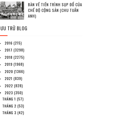
BÀN VỀ TIẾN TRÌNH SỤP ĐỔ CỦA
CHẾ ĐỘ CỘNG SẢN (CHU TUẤN
ANH)
LƯU TRỮ BLOG
2016
(215)
►
2017
(3298)
►
2018
(2275)
►
2019
(1968)
►
2020
(1366)
►
2021
(839)
►
2022
(828)
►
2023
(350)
▼
THÁNG 1
(57)
THÁNG 2
(53)
THÁNG 3
(42)