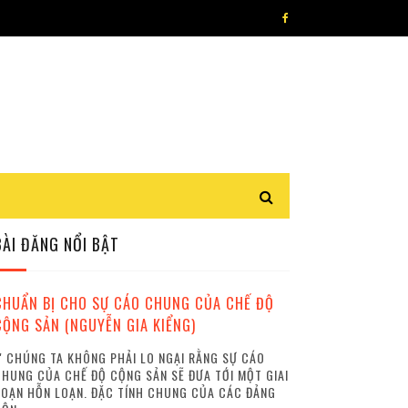
BÀI ĐĂNG NỔI BẬT
CHUẨN BỊ CHO SỰ CÁO CHUNG CỦA CHẾ ĐỘ
CỘNG SẢN (NGUYỄN GIA KIỂNG)
 CHÚNG TA KHÔNG PHẢI LO NGẠI RẰNG SỰ CÁO
HUNG CỦA CHẾ ĐỘ CỘNG SẢN SẼ ĐƯA TỚI MỘT GIAI
OẠN HỖN LOẠN. ĐẶC TÍNH CHUNG CỦA CÁC ĐẢNG