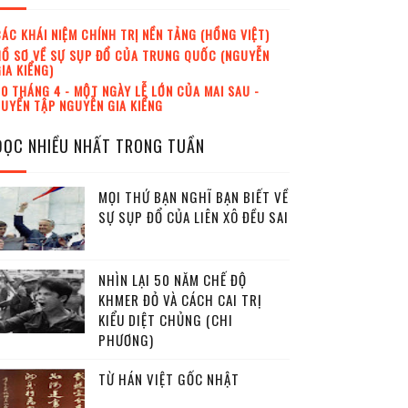
ÁC KHÁI NIỆM CHÍNH TRỊ NỀN TẢNG (HỒNG VIỆT)
Ồ SƠ VỀ SỰ SỤP ĐỔ CỦA TRUNG QUỐC (NGUYỄN
IA KIỂNG)
0 THÁNG 4 - MỘT NGÀY LỄ LỚN CỦA MAI SAU -
UYỂN TẬP NGUYỄN GIA KIỂNG
ĐỌC NHIỀU NHẤT TRONG TUẦN
MỌI THỨ BẠN NGHĨ BẠN BIẾT VỀ
SỰ SỤP ĐỔ CỦA LIÊN XÔ ĐỀU SAI
NHÌN LẠI 50 NĂM CHẾ ĐỘ
KHMER ĐỎ VÀ CÁCH CAI TRỊ
KIỂU DIỆT CHỦNG (CHI
PHƯƠNG)
TỪ HÁN VIỆT GỐC NHẬT