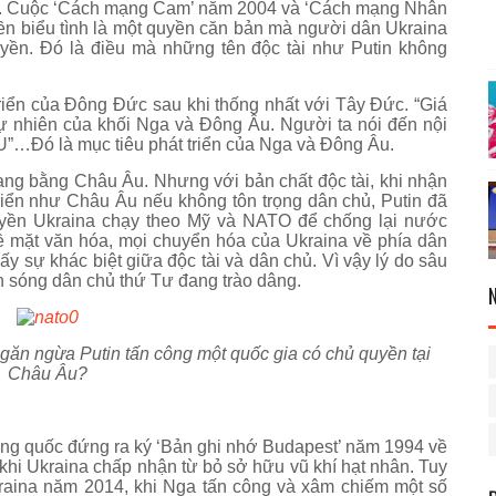
 Tư. Cuộc ‘Cách mạng Cam’ năm 2004 và ‘Cách mạng Nhân
ền biểu tình là một quyền căn bản mà người dân Ukraina
uyền. Đó là điều mà những tên độc tài như Putin không
riển của Đông Đức sau khi thống nhất với Tây Đức. “Giá
ự nhiên của khối Nga và Đông Âu. Người ta nói đến nội
EU”…Đó là mục tiêu phát triển của Nga và Đông Âu.
ng bằng Châu Âu. Nhưng với bản chất độc tài, khi nhận
iển như Châu Âu nếu không tôn trọng dân chủ, Putin đã
ruyền Ukraina chạy theo Mỹ và NATO để chống lại nước
về mặt văn hóa, mọi chuyển hóa của Ukraina về phía dân
 sự khác biệt giữa độc tài và dân chủ. Vì vậy lý do sâu
n sóng dân chủ thứ Tư đang trào dâng.
găn ngừa Putin tấn công một quốc gia có chủ quyền tại
Châu Âu?
g quốc đứng ra ký ‘Bản ghi nhớ Budapest’ năm 1994 về
khi Ukraina chấp nhận từ bỏ sở hữu vũ khí hạt nhân. Tuy
raina năm 2014, khi Nga tấn công và xâm chiếm một số