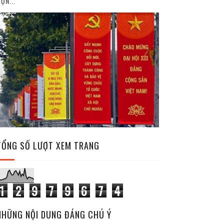
ỘN...
TỔNG SỐ LƯỢT XEM TRANG
1
2
9
7
9
6
7
4
NHỮNG NỘI DUNG ĐÁNG CHÚ Ý