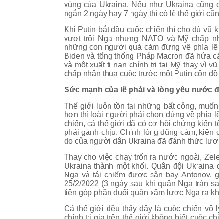
vùng của Ukraina. Nếu như Ukraina cũng ch
ngắn 2 ngày hay 7 ngày thì có lẽ thế giới cũ
Khi Putin bắt đầu cuộc chiến thì cho dù vũ
vượt trội Nga nhưng NATO và Mỹ chấp n
những con người quả cảm đứng về phía lẽ 
Biden và tổng thống Pháp Macron đã hứa cấ
và một xuất tị nạn chính trị tại Mỹ thay vì 
chấp nhận thua cuộc trước một Putin côn đồ v
Sức mạnh của lẽ phải và lòng yêu nước đã
Thế giới luôn tồn tại những bất công, muốn
hơn thì loài người phải chọn đứng về phía l
chiến, cả thế giới đã có cơ hội chứng kiến
phải gánh chịu. Chính lòng dũng cảm, kiê
do của người dân Ukraina đã đánh thức lương
Thay cho việc chạy trốn ra nước ngoài, Zele
Ukraina thành một khối. Quân đội Ukraina đ
Nga và tái chiếm được sân bay Antonov, g
25/2/2022 (3 ngày sau khi quân Nga tràn san
tiên góp phần đuổi quân xâm lược Nga ra khỏ
Cả thế giới đều thấy đây là cuộc chiến vô
chính trị gia trên thế giới không biết cuộc c