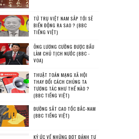
TỨ TRỤ VIỆT NAM SẮP TỚI SẼ
BIẾN ĐỘNG RA SAO ? (BBC
TIẾNG VIỆT)
ÔNG LƯƠNG CƯỜNG ĐƯỢC BẦU
LÀM CHỦ TỊCH NƯỚC (BBC -
VOA)
THUẬT TOÁN MẠNG XÃ HỘI
THAY ĐỔI CÁCH CHÚNG TA
TƯƠNG TÁC NHƯ THẾ NÀO ?
(BBC TIẾNG VIỆT)
ĐƯỜNG SẮT CAO TỐC BẮC-NAM
(BBC TIẾNG VIỆT)
KÝ ỨC VỀ NHỮNG ĐỢT ĐÁNH TƯ