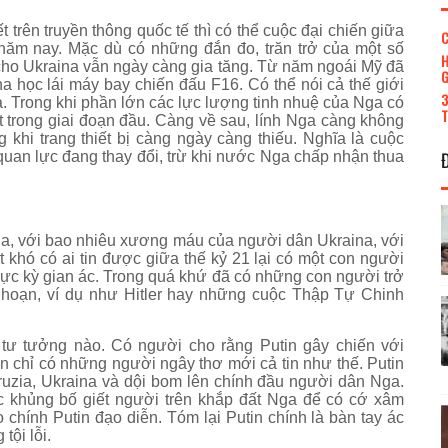
t trên truyền thông quốc tế thì có thể cuộc đại chiến giữa
C
ăm nay. Mặc dù có những đắn đo, trăn trở của một số
H
cho Ukraina vẫn ngày càng gia tăng. Từ năm ngoái Mỹ đã
G
na học lái máy bay chiến đấu F16. Có thể nói cả thế giới
3
. Trong khi phần lớn các lực lượng tinh nhuệ của Nga có
T
ệt trong giai đoạn đầu. Càng về sau, lính Nga càng không
ng khi trang thiết bị càng ngày càng thiếu. Nghĩa là cuộc
quan lực đang thay đổi, trừ khi nước Nga chấp nhận thua
qua, với bao nhiêu xương máu của người dân Ukraina, với
t khó có ai tin được giữa thế kỷ 21 lại có một con người
 cực kỳ gian ác. Trong quá khứ đã có những con người trở
h hoạn, ví dụ như Hitler hay những cuộc Thập Tự Chinh
t tư tưởng nào. Có người cho rằng Putin gây chiến với
n chỉ có những người ngây thơ mới cả tin như thế. Putin
ruzia, Ukraina và dội bom lên chính đầu người dân Nga.
 khủng bố giết người trên khắp đất Nga để có cớ xâm
chính Putin đạo diễn. Tóm lại Putin chính là bàn tay ác
ội lỗi.