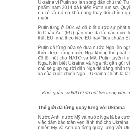
Ukraina vì Putin sợ làn sóng dân chủ thứ
phẩm’ năm 2014 đã khiến Putin run sợ. Quy
đã có và nó có khả năng thay đổi chính q
muốn.
Putin từng ở Đức và đã biết được sự phát t
trị Châu Âu” (EU) gần như đã là mẫu mực t
thất EU, nhà theo kiểu EU hay “tiêu chuẩn 
Putin đã từng hứa sẽ đưa nước Nga lên nga
thức được rằng nước Nga không thể phát tr
đổ tội hết cho NATO và Mỹ. Putin tuyên t
Nga. Nên biết Ukraina và Nga rất gần gũi 
chủ sẽ giúp người dân Nga dễ dàng nhận thấy
xa của cuộc chiến Nga – Ukraina chính là là
Khối quân sự NATO đã bất lực trong việc n
Thế giới đã từng quay lưng với Ukraina
Nước Anh, nước Mỹ và nước Nga là ba cườn
việc đảm bảo toàn vẹn lãnh thổ cho Ukraina 
nhiên Mỹ và Anh đã từng quay lưng với Uk