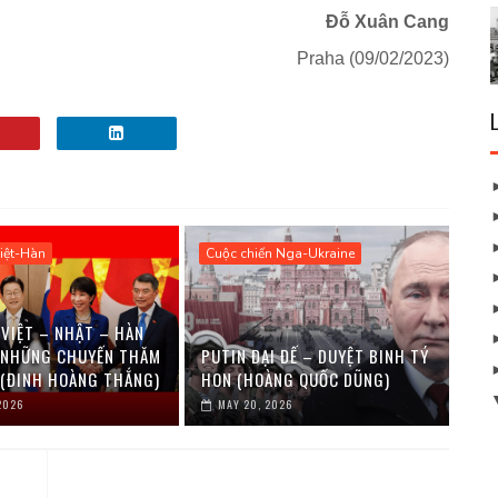
Đỗ Xuân Cang
Praha (09/02/2023)
iệt-Hàn
Cuộc chiến Nga-Ukraine
 VIỆT – NHẬT – HÀN
 NHỮNG CHUYẾN THĂM
PUTIN ĐẠI ĐẾ – DUYỆT BINH TÝ
 (ĐINH HOÀNG THẮNG)
HON (HOÀNG QUỐC DŨNG)
2026
MAY 20, 2026