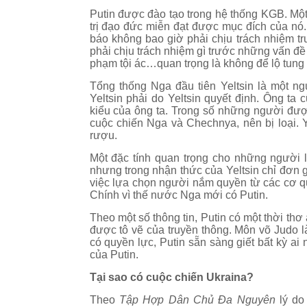
Putin được đào tạo trong hệ thống KGB. Mộ
trị đạo đức miễn đạt được mục đích của nó. 
báo không bao giờ phải chịu trách nhiệm tr
phải chịu trách nhiệm gì trước những vấn đề 
phạm tội ác…quan trọng là không để lộ tung t
Tổng thống Nga đầu tiên Yeltsin là một n
Yeltsin phải do Yeltsin quyết định. Ông t
kiểu của ông ta. Trong số những người đượ
cuộc chiến Nga và Chechnya, nên bị loại. Ye
rượu.
Một đặc tính quan trọng cho những người là
nhưng trong nhận thức của Yeltsin chỉ đơn 
việc lựa chọn người nắm quyền từ các cơ q
Chính vì thế nước Nga mới có Putin.
Theo một số thông tin, Putin có một thời thơ
được tô vẽ của truyền thông. Môn võ Judo là
có quyền lực, Putin sẵn sàng giết bất kỳ a
của Putin.
Tại sao có cuộc chiến Ukraina?
Theo
Tập Hợp Dân Chủ Đa Nguyên
lý do 