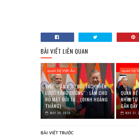
BÀI VIẾT LIÊN QUAN
quan hệ Việt-Ấn
quan hệ V
VIỆT – ẤN VỚI "ĐỐI TÁC CHIẾN
LƯỢC TĂNG CƯỜNG" : LÀM CHO
QUAN HỆ
RÕ MẶT ĐÔI TA... (ĐINH HOÀNG
NHÌN TỪ
THẮNG)
GẦN ĐÂY
MAY 24, 2026
MAY 21, 
BÀI VIẾT TRƯỚC