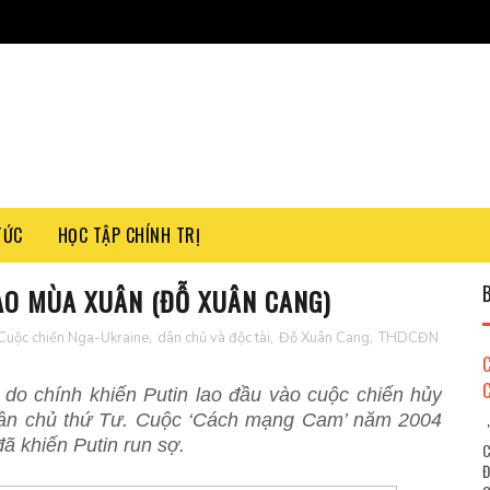
TỨC
HỌC TẬP CHÍNH TRỊ
ÀO MÙA XUÂN (ĐỖ XUÂN CANG)
Cuộc chiến Nga-Ukraine
,
dân chủ và độc tài
,
Đỗ Xuân Cang
,
THDCĐN
ý do chính khiến Putin lao đầu vào cuộc chiến hủy
g dân chủ thứ Tư. Cuộc ‘Cách mạng Cam’ năm 2004
"
 khiến Putin run sợ.
C
Đ