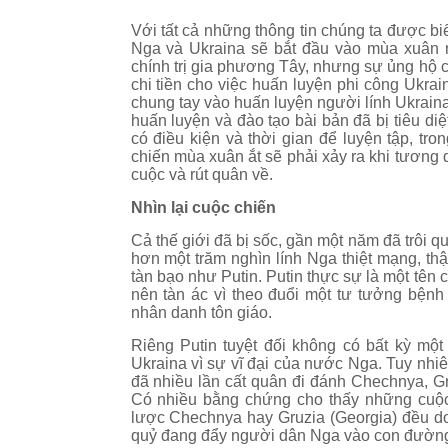
Với tất cả những thông tin chúng ta được biế
Nga và Ukraina sẽ bắt đầu vào mùa xuân n
chính trị gia phương Tây, nhưng sự ủng hộ 
chi tiền cho việc huấn luyện phi công Ukrai
chung tay vào huấn luyện người lính Ukraina
huấn luyện và đào tạo bài bản đã bị tiêu di
có điều kiện và thời gian để luyện tập, tro
chiến mùa xuân ắt sẽ phải xảy ra khi tương 
cuộc và rút quân về.
Nhìn lại cuộc chiến
Cả thế giới đã bị sốc, gần một năm đã trôi 
hơn một trăm nghìn lính Nga thiệt mạng, thậ
tàn bạo như Putin. Putin thực sự là một tên
nên tàn ác vì theo đuổi một tư tưởng bện
nhân danh tôn giáo.
Riêng Putin tuyệt đối không có bất kỳ mộ
Ukraina vì sự vĩ đại của nước Nga. Tuy nhiê
đã nhiều lần cất quân đi đánh Chechnya, G
Có nhiều bằng chứng cho thấy những cuộc
lược Chechnya hay Gruzia (Georgia) đều do 
quỷ đang đẩy người dân Nga vào con đường t