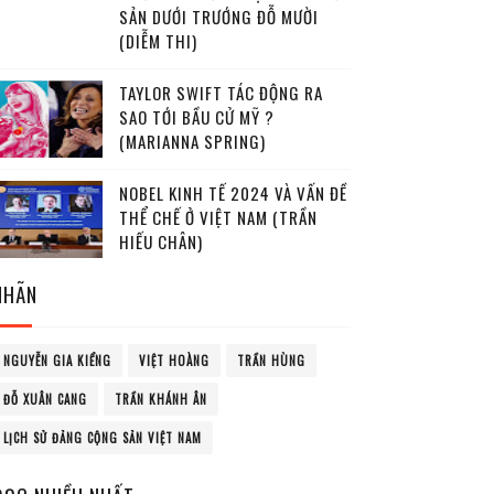
SẢN DƯỚI TRƯỚNG ĐỖ MƯỜI
(DIỄM THI)
TAYLOR SWIFT TÁC ĐỘNG RA
SAO TỚI BẦU CỬ MỸ ?
(MARIANNA SPRING)
NOBEL KINH TẾ 2024 VÀ VẤN ĐỀ
THỂ CHẾ Ở VIỆT NAM (TRẦN
HIẾU CHÂN)
NHÃN
NGUYỄN GIA KIỂNG
VIỆT HOÀNG
TRẦN HÙNG
ĐỖ XUÂN CANG
TRẦN KHÁNH ÂN
LỊCH SỬ ĐẢNG CỘNG SẢN VIỆT NAM