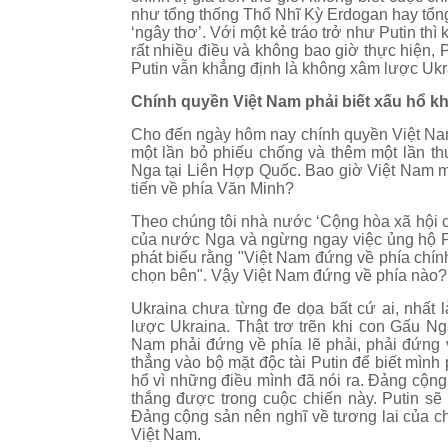
như tổng thống Thổ Nhĩ Kỳ Erdogan hay tổn
‘ngây thơ’. Với một kẻ tráo trở như Putin th
rất nhiều điều và không bao giờ thực hiện, 
Putin vẫn khẳng định là không xâm lược Ukr
Chính quyền Việt Nam phải biết xấu hổ kh
Cho đến ngày hôm nay chính quyền Việt Nam
một lần bỏ phiếu chống và thêm một lần th
Nga tại Liên Hợp Quốc. Bao giờ Việt Nam m
tiến về phía Văn Minh?
Theo chúng tôi nhà nước ‘Cộng hòa xã hội c
của nước Nga và ngừng ngay việc ủng hộ P
phát biểu rằng "Việt Nam đứng về phía chính
chọn bên". Vậy Việt Nam đứng về phía nào?
Ukraina chưa từng đe dọa bất cứ ai, nhất
lược Ukraina. Thật trơ trẽn khi con Gấu Ng
Nam phải đứng về phía lẽ phải, phải đứng 
thẳng vào bộ mặt độc tài Putin để biết mình
hổ vì những điều mình đã nói ra. Đảng cộng
thắng được trong cuộc chiến này. Putin sẽ
Đảng cộng sản nên nghĩ về tương lai của ch
Việt Nam.