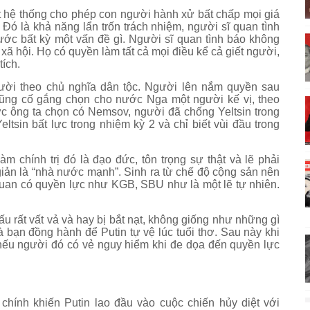
t hệ thống cho phép con người hành xử bất chấp mọi giá
Đó là khả năng lẩn trốn trách nhiệm, người sĩ quan tình
ước bất kỳ một vấn đề gì. Người sĩ quan tình báo không
xã hội. Họ có quyền làm tất cả mọi điều kể cả giết người,
ích.
gười theo chủ nghĩa dân tộc. Người lên nắm quyền sau
a cũng cố gắng chọn cho nước Nga một người kế vị, theo
c ông ta chọn có Nemsov, người đã chống Yeltsin trong
ltsin bất lực trong nhiệm kỳ 2 và chỉ biết vùi đầu trong
m chính trị đó là đạo đức, tôn trọng sự thật và lẽ phải
giản là “nhà nước mạnh”. Sinh ra từ chế độ cộng sản nên
uan có quyền lực như KGB, SBU như là một lẽ tự nhiên.
 ấu rất vất vả và hay bị bắt nạt, không giống như những gì
 bạn đồng hành để Putin tự vệ lúc tuổi thơ. Sau này khi
i nếu người đó có vẻ nguy hiểm khi đe dọa đến quyền lực
chính khiến Putin lao đầu vào cuộc chiến hủy diệt với