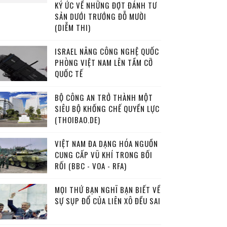
KÝ ỨC VỀ NHỮNG ĐỢT ĐÁNH TƯ
SẢN DƯỚI TRƯỚNG ĐỖ MƯỜI
(DIỄM THI)
ISRAEL NÂNG CÔNG NGHỆ QUỐC
PHÒNG VIỆT NAM LÊN TẦM CỠ
QUỐC TẾ
BỘ CÔNG AN TRỞ THÀNH MỘT
SIÊU BỘ KHỐNG CHẾ QUYỀN LỰC
(THOIBAO.DE)
VIỆT NAM ĐA DẠNG HÓA NGUỒN
CUNG CẤP VŨ KHÍ TRONG BỐI
RỐI (BBC - VOA - RFA)
MỌI THỨ BẠN NGHĨ BẠN BIẾT VỀ
SỰ SỤP ĐỔ CỦA LIÊN XÔ ĐỀU SAI