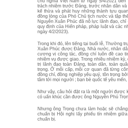
chủ nghĩa Việt Nam từ ngày 5/4/2021 đến n
trách nhiệm trước Đảng, trước nhân dân và
kế thừa và phát huy những thành tựu quan
đồng lòng của Phó Chủ tịch nước và tập th
Nguyễn Xuân Phúc đã nỗ lực lãnh đạo, chỉ 
quy định của Hiến pháp, pháp luật và các n
ngày 4/2/2023).
Trong khi đó, lên tiếng tại
buổi lễ, Thường t
Xuân Phúc được Đảng, Nhà nước, nhân dân 
cương vị công tác, đồng chí luôn đề cao t
nhiệm vụ được giao. Trong nhiều nhiệm kỳ
trị lãnh đạo toàn Đảng, toàn dân, toàn q
trọng. Ở mỗi cấp, mỗi cơ quan đã từng cô
đồng chí, đồng nghiệp yêu quý, tôn trọng bở
tâm tới mọi người ; bạn bè quốc tế yêu mến, b
Như vậy, câu hỏi đặt ra là một người được k
có uẩn khúc cần được ông Nguyễn Phú Trọn
Nhưng ông Trọng chưa làm hoặc sẽ chắng b
chuẩn bị Hội nghị lấy phiếu tín nhiệm giữa
chuẩn bị.