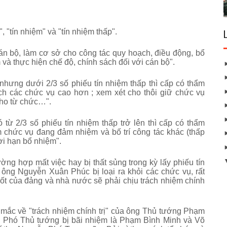
, "tín nhiệm" và "tín nhiệm thấp".
n bộ, làm cơ sở cho công tác quy hoạch, điều động, bổ
và thực hiện chế độ, chính sách đối với cán bộ".
hưng dưới 2/3 số phiếu tín nhiệm thấp thì cấp có thẩm
ch các chức vụ cao hơn ; xem xét cho thôi giữ chức vụ
cho từ chức…".
từ 2/3 số phiếu tín nhiệm thấp trở lên thì cấp có thẩm
 chức vụ đang đảm nhiệm và bố trí công tác khác (thấp
ời hạn bổ nhiệm".
ường hợp mất việc hay bị thất sủng trong kỳ lấy phiếu tín
ông Nguyễn Xuân Phúc bị loại ra khỏi các chức vụ, rất
hốt của đảng và nhà nước sẽ phải chịu trách nhiệm chính
c mắc về "trách nhiệm chính trị" của ông Thủ tướng Phạm
ai Phó Thủ tướng bị bãi nhiệm là Phạm Bình Minh và Võ