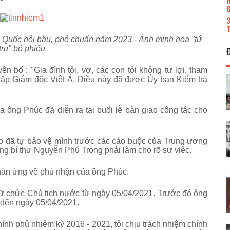
H
G
3
T
o Quốc hội bầu, phê chuẩn năm 2023 - Ảnh minh họa "tứ
trụ" bỏ phiếu
n bố : "Gia đình tôi, vợ, các con tôi không tư lợi, tham
gặp Giám đốc Việt Á. Điều này đã được Ủy ban Kiểm tra
 ông Phúc đã diễn ra tại buổi lễ bàn giao công tác cho
ao đã tự bảo vệ mình trước các cáo buộc của Trung ương
ng bí thư Nguyễn Phú Trọng phải làm cho rõ sự việc.
hản ứng về phủ nhận của ông Phúc.
ữ chức Chủ tịch nước từ ngày 05/04/2021. Trước đó ông
 đến ngày 05/04/2021.
nh phủ nhiệm kỳ 2016 - 2021, tôi chịu trách nhiệm chính