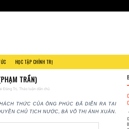
TỨC
HỌC TẬP CHÍNH TRỊ
(PHẠM TRẦN)
i Đảng Trị
,
Thảo luận dân chủ
HÁCH THỨC CỦA ÔNG PHÚC ĐÃ DIỄN RA TẠI
QUYỀN CHỦ TỊCH NƯỚC, BÀ VÕ THỊ ÁNH XUÂN.
"
C
Đ