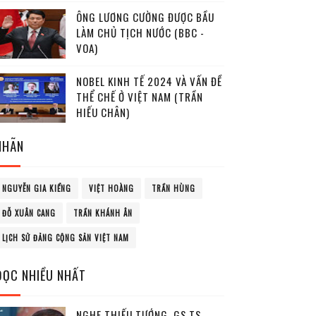
ÔNG LƯƠNG CƯỜNG ĐƯỢC BẦU
LÀM CHỦ TỊCH NƯỚC (BBC -
VOA)
NOBEL KINH TẾ 2024 VÀ VẤN ĐỀ
THỂ CHẾ Ở VIỆT NAM (TRẦN
HIẾU CHÂN)
NHÃN
NGUYỄN GIA KIỂNG
VIỆT HOÀNG
TRẦN HÙNG
ĐỖ XUÂN CANG
TRẦN KHÁNH ÂN
LỊCH SỬ ĐẢNG CỘNG SẢN VIỆT NAM
ĐỌC NHIỀU NHẤT
NGHE THIẾU TƯỚNG, GS.TS