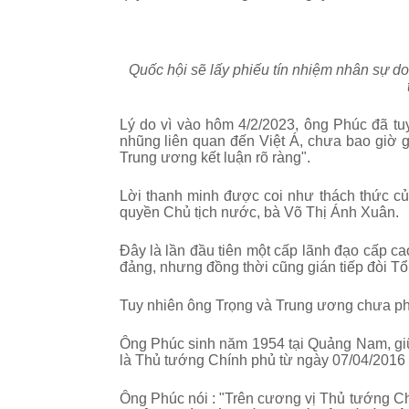
Quốc hội sẽ lấy phiếu tín nhiệm nhân sự d
Lý do vì vào hôm 4/2/2023, ông Phúc đã tuyê
nhũng liên quan đến Việt Á, chưa bao giờ 
Trung ương kết luận rõ ràng".
Lời thanh minh được coi như thách thức của
quyền Chủ tịch nước, bà Võ Thị Ánh Xuân.
Đây là lần đầu tiên một cấp lãnh đạo cấp c
đảng, nhưng đồng thời cũng gián tiếp đòi Tổ
Tuy nhiên ông Trọng và Trung ương chưa p
Ông Phúc sinh năm 1954 tại Quảng Nam, gi
là Thủ tướng Chính phủ từ ngày 07/04/2016
Ông Phúc nói : "Trên cương vị Thủ tướng Chí