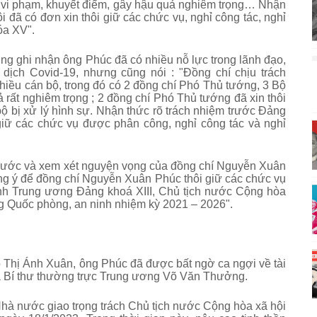
ộ vi phạm, khuyết điểm, gây hậu quả nghiêm trọng… Nhận
i đã có đơn xin thôi giữ các chức vụ, nghỉ công tác, nghỉ
óa XV".
ơng ghi nhận ông Phúc đã
có nhiều nỗ lực trong lãnh đạo,
 dịch Covid-19
, nhưng cũng nói : "Đ
ồng chí chịu trách
hiều cán bộ, trong đó có 2 đồng chí Phó Thủ tướng, 3 Bộ
 rất nghiêm trọng ; 2 đồng chí Phó Thủ tướng đã xin thôi
ộ bị xử lý hình sự. Nhận thức rõ trách nhiệm trước Đảng
giữ các chức vụ được phân công, nghỉ công tác và nghỉ
nước và xem xét nguyện vọng của đồng chí Nguyễn Xuân
 ý để đồng chí Nguyễn Xuân Phúc thôi giữ các chức vụ
ành Trung ương Đảng khoá XIII, Chủ tịch nước Cộng hòa
ng Quốc phòng, an ninh nhiệm kỳ 2021 – 2026".
Võ Thị Ánh Xuân, ông Phúc đã được bất ngờ ca ngợi về tài
 Bí thư thường trực Trung ương Võ Văn Thưởng.
 nước giao trọng trách Chủ tịch nước Cộng hòa xã hội