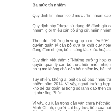
Ba mức tín nhiệm
Quy định tín nhiệm có 3 mức : "tín nhiệm cao"
Quy định này "
được sử dụng để đánh giá cá
nhiệm, giới thiệu cán bộ ứng cử, miễn nhiệm 
Theo đó : "Những trường hợp có trên 50% n
quyền quản lý cán bộ đưa ra khỏi quy hoạ
đang đảm nhiệm, bố trí công tác khác hoặc 
Quy định viết thêm : "Những trường hợp có 
quyền quản lý cán bộ thực hiện miễn nhiệm
hơn) mà không chờ đến hết nhiệm kỳ, hết th
Tuy nhiên, không ai biết đã có bao nhiêu tr
nhiệm năm 2014. Vì vậy, ngoài trường hợp 
khó để dự đoán ai trong số lãnh đạo then c
trị như ông Phúc.
Vì vậy, dư luận trong dân vẫn chưa hết thắ
Minh Chính, người chỉ huy trực tiếp của h