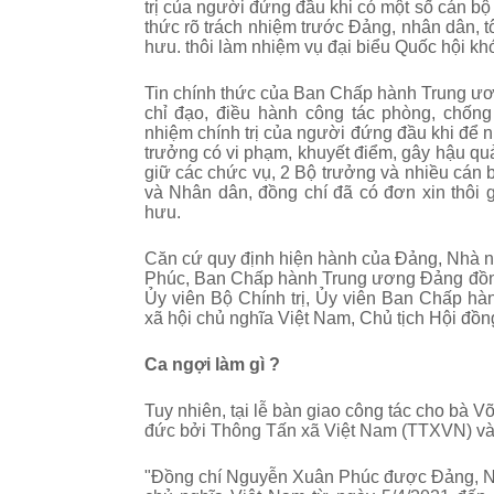
trị của người đứng đầu khi có một số cán b
thức rõ trách nhiệm trước Đảng, nhân dân, tô
hưu. thôi làm nhiệm vụ đại biểu Quốc hội kh
Tin chính thức của Ban Chấp hành Trung ư
chỉ đạo, điều hành công tác phòng, chống
nhiệm chính trị của người đứng đầu khi để n
trưởng có vi phạm, khuyết điểm, gây hậu quả
giữ các chức vụ, 2 Bộ trưởng và nhiều cán b
và Nhân dân, đồng chí đã có đơn xin thôi 
hưu.
Căn cứ quy định hiện hành của Đảng, Nhà 
Phúc, Ban Chấp hành Trung ương Đảng đồng
Ủy viên Bộ Chính trị, Ủy viên Ban Chấp h
xã hội chủ nghĩa Việt Nam, Chủ tịch Hội đồ
Ca ngợi làm gì ?
Tuy nhiên, tại lễ bàn giao công tác cho bà 
đức bởi Thông Tấn xã Việt Nam (TTXVN) và
"
Đồng chí Nguyễn Xuân Phúc được Đảng, Nhà