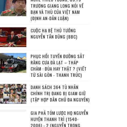
TRƯƠNG GIANG LONG NÓI VỀ
BẠN VÀ THÙ CỦA VIỆT NAM
(ĐỊNH AN-DÂN LUẬN)
CUỘC HẠ BỆ THỦ TƯỚNG
NGUYỄN TẤN DŨNG (BBC)
PHỤC HỒI TUYẾN ĐƯỜNG SẮT
RĂNG CƯA ĐÀ LẠT – THÁP
CHÀM : ĐÙA HAY THẬT ? (VIẾT
TỪ SÀI GÒN - THANH TRÚC)
DANH SÁCH 364 TÙ NHÂN
CHÍNH TRỊ ĐANG BỊ GIAM GIỮ
(TẬP HỢP DÂN CHỦ ĐA NGUYÊN)
GIA PHẢ TÓM LƯỢC HỌ NGUYỄN
HUYỆN THANH TRÌ (1540-
2006) - 2 (NGUYỄN TRỌNG