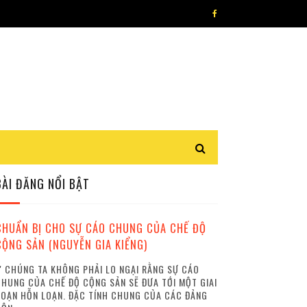
BÀI ĐĂNG NỔI BẬT
CHUẨN BỊ CHO SỰ CÁO CHUNG CỦA CHẾ ĐỘ
CỘNG SẢN (NGUYỄN GIA KIỂNG)
 CHÚNG TA KHÔNG PHẢI LO NGẠI RẰNG SỰ CÁO
HUNG CỦA CHẾ ĐỘ CỘNG SẢN SẼ ĐƯA TỚI MỘT GIAI
OẠN HỖN LOẠN. ĐẶC TÍNH CHUNG CỦA CÁC ĐẢNG