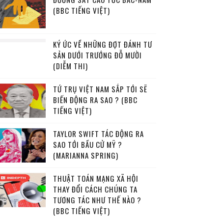
(BBC TIẾNG VIỆT)
KÝ ỨC VỀ NHỮNG ĐỢT ĐÁNH TƯ
SẢN DƯỚI TRƯỚNG ĐỖ MƯỜI
(DIỄM THI)
TỨ TRỤ VIỆT NAM SẮP TỚI SẼ
BIẾN ĐỘNG RA SAO ? (BBC
TIẾNG VIỆT)
TAYLOR SWIFT TÁC ĐỘNG RA
SAO TỚI BẦU CỬ MỸ ?
(MARIANNA SPRING)
THUẬT TOÁN MẠNG XÃ HỘI
THAY ĐỔI CÁCH CHÚNG TA
TƯƠNG TÁC NHƯ THẾ NÀO ?
(BBC TIẾNG VIỆT)