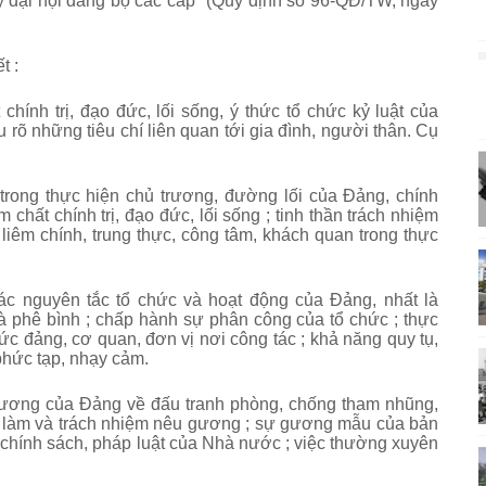
 đại hội đảng bộ các cấp" (Quy định số 96-QĐ/TW, ngày
t :
hính trị, đạo đức, lối sống, ý thức tổ chức kỷ luật của
 rõ những tiêu chí liên quan tới gia đình, người thân. Cụ
ị trong thực hiện chủ trương, đường lối của Đảng, chính
chất chính trị, đạo đức, lối sống ; tinh thần trách nhiệm
 liêm chính, trung thực, công tâm, khách quan trong thực
các nguyên tắc tổ chức và hoạt động của Đảng, nhất là
và phê bình ; chấp hành sự phân công của tổ chức ; thực
hức đảng, cơ quan, đơn vị nơi công tác ; khả năng quy tụ,
phức tạp, nhạy cảm.
 trương của Đảng về đấu tranh phòng, chống tham nhũng,
 làm và trách nhiệm nêu gương ;
sự gương mẫu của bản
 chính sách, pháp luật của Nhà nước ; việc thường xuyên