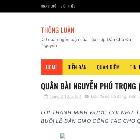
TRANG CHỦ
GIỚI THIỆU
THÔNG LUẬN
Cơ quan ngôn luận của Tập Hợp Dân Chủ Đa
Nguyên
HOME
DIỄN ĐÀN
QUAN ĐIỂM
TIN 
QUÂN BÀI NGUYỄN PHÚ TRỌNG 
tháng 2 10, 2023
Đấu đá nội bộ đảng
,
Độc Tà
LỜI THANH MINH ĐƯỢC COI NHƯ T
BUỔI LỄ BÀN GIAO CÔNG TÁC CHO 