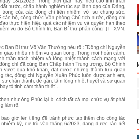
gày 18/1/2023. Trong thời gian này, nêu cao tinh thần
 đất nước, chấp hành nghiêm túc sự lãnh đạo của Đảng,
 trọng của các đồng chí tiền nhiệm, với sự chung sức,
ể cán bộ, công chức Văn phòng Chủ tịch nước, đồng chí
đạo thực hiện hiệu quả các nhiệm vụ và quyền hạn theo
hiệm vụ do Bộ Chính trị, Ban Bí thư phân công" (TTXVN,
rực Ban Bí thư Võ Văn Thưởng nêu rõ : "Đồng chí Nguyễn
giao nhiều nhiệm vụ quan trọng. Trong mọi hoàn cảnh,
inh thần trách nhiệm và lòng nhiệt thành cách mạng với
, đồng chí đã cùng Ban Chấp hành Trung ương, Bộ Chính
uân vượt qua khó khăn, đạt được những thành tựu quan
ng tác, đồng chí Nguyễn Xuân Phúc luôn được anh em,
i sự chân thành, dễ gần, tấm lòng nhiệt huyết và sự quan
ày tỏ tình cảm thân thiết".
hen như ông Phúc lại bị cách tất cả mọi chức vụ ắt phải
g làm rõ.
ao giờ lên tiếng để tránh phức tạp thêm cho công tác
 nhiệm kỳ, dự trù vào tháng 6/2023, đang được ráo riết