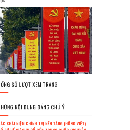
ỘN...
TỔNG SỐ LƯỢT XEM TRANG
NHỮNG NỘI DUNG ĐÁNG CHÚ Ý
ÁC KHÁI NIỆM CHÍNH TRỊ NỀN TẢNG (HỒNG VIỆT)