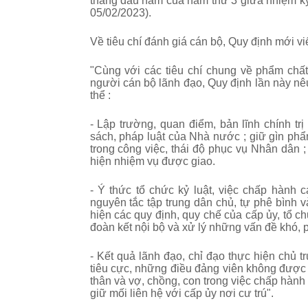
tháng đầu năm của năm thứ 3 giữa nhiệm kỳ
05/02/2023).
Về tiêu chí đánh giá cán bộ, Quy định mới viế
"
Cùng với các tiêu chí chung về phẩm chất c
người cán bộ lãnh đạo, Quy định lần này nêu
thể :
- Lập trường, quan điểm, bản lĩnh chính tr
sách, pháp luật của Nhà nước ; giữ gìn phẩm 
trong công việc, thái độ phục vụ Nhân dân ;
hiện nhiệm vụ được giao.
- Ý thức tổ chức kỷ luật, việc chấp hành 
nguyên tắc tập trung dân chủ, tự phê bình 
hiện các quy định, quy chế của cấp ủy, tổ c
đoàn kết nội bộ và xử lý những vấn đề khó, 
- Kết quả lãnh đạo, chỉ đạo thực hiện chủ
tiêu cực, những điều đảng viên không được
thân và vợ, chồng, con
trong việc chấp hành
giữ mối liên hệ với cấp ủy nơi cư trú".