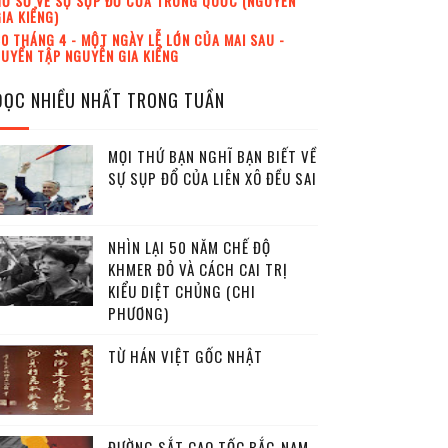
Ồ SƠ VỀ SỰ SỤP ĐỔ CỦA TRUNG QUỐC (NGUYỄN
IA KIỂNG)
0 THÁNG 4 - MỘT NGÀY LỄ LỚN CỦA MAI SAU -
UYỂN TẬP NGUYỄN GIA KIỂNG
ĐỌC NHIỀU NHẤT TRONG TUẦN
MỌI THỨ BẠN NGHĨ BẠN BIẾT VỀ
SỰ SỤP ĐỔ CỦA LIÊN XÔ ĐỀU SAI
NHÌN LẠI 50 NĂM CHẾ ĐỘ
KHMER ĐỎ VÀ CÁCH CAI TRỊ
KIỂU DIỆT CHỦNG (CHI
PHƯƠNG)
TỪ HÁN VIỆT GỐC NHẬT
ĐƯỜNG SẮT CAO TỐC BẮC-NAM