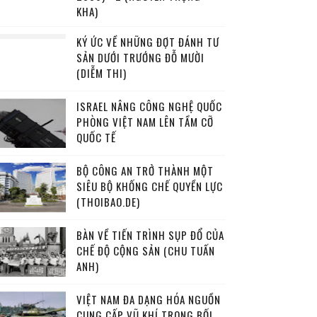
KHA)
KÝ ỨC VỀ NHỮNG ĐỢT ĐÁNH TƯ
SẢN DƯỚI TRƯỚNG ĐỖ MƯỜI
(DIỄM THI)
ISRAEL NÂNG CÔNG NGHỆ QUỐC
PHÒNG VIỆT NAM LÊN TẦM CỠ
QUỐC TẾ
BỘ CÔNG AN TRỞ THÀNH MỘT
SIÊU BỘ KHỐNG CHẾ QUYỀN LỰC
(THOIBAO.DE)
BÀN VỀ TIẾN TRÌNH SỤP ĐỔ CỦA
CHẾ ĐỘ CỘNG SẢN (CHU TUẤN
ANH)
VIỆT NAM ĐA DẠNG HÓA NGUỒN
CUNG CẤP VŨ KHÍ TRONG BỐI