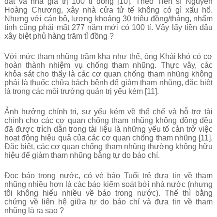
đất và nhà giá trị 100 tỉ đồng [10]. Theo Tiến sĩ Nguyễn
Hoàng Chương, xây nhà cửa tử tế không có gì xấu hổ.
Nhưng với cán bộ, lương khoảng 30 triệu đồng/tháng, nhẩm
tính cũng phải mất 277 năm mới có 100 tỉ. Vậy lấy tiền đâu
xây biệt phủ hàng trăm tỉ đồng ?
Với mức tham nhũng trầm kha như thế, ông Khái khó có cơ
hoàn thành nhiệm vụ chống tham nhũng. Thực vây, các
khỏa sát cho thấy là các cơ quan chống tham nhũng không
phải là thuốc chữa bách bệnh để giảm tham nhũng, đặc biệt
là trong các môi trường quản trị yếu kém [11].
Ảnh hưởng chính trị, sự yếu kém về thể chế và hỗ trợ tài
chính cho các cơ quan chống tham nhũng không đồng đều
đã được trích dẫn trong tài liệu là những yếu tố cản trở việc
hoạt động hiệu quả của các cơ quan chống tham nhũng [11].
Đặc biệt, các cơ quan chống tham nhũng thường không hữu
hiệu để giảm tham nhũng bằng tự do báo chí.
Đọc báo trong nước, có vẻ báo Tuổi trẻ đưa tin về tham
nhũng nhiều hơn là các báo kiểm soát bởi nhà nước (nhưng
tôi không hiểu nhiều về báo trong nước). Thế thì bằng
chứng về liên hệ giữa tự do báo chí và đưa tin về tham
nhũng là ra sao ?