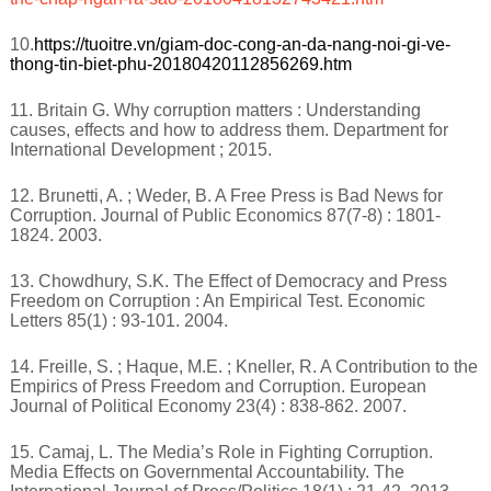
10.
https://tuoitre.vn/giam-doc-cong-an-da-nang-noi-gi-ve-
thong-tin-biet-phu-20180420112856269.htm
11. Britain G. Why corruption matters : Understanding
causes, effects and how to address them. Department for
International Development ; 2015.
12. Brunetti, A. ; Weder, B. A Free Press is Bad News for
Corruption. Journal of Public Economics 87(7-8) : 1801-
1824. 2003.
13. Chowdhury, S.K. The Effect of Democracy and Press
Freedom on Corruption : An Empirical Test. Economic
Letters 85(1) : 93-101. 2004.
14. Freille, S. ; Haque, M.E. ; Kneller, R. A Contribution to the
Empirics of Press Freedom and Corruption. European
Journal of Political Economy 23(4) : 838-862. 2007.
15. Camaj, L. The Media’s Role in Fighting Corruption.
Media Effects on Governmental Accountability. The