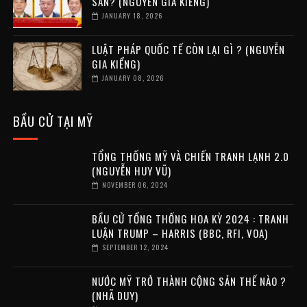
SẢN? (NGUYỄN GIA KIỂNG)
JANUARY 18, 2026
LUẬT PHÁP QUỐC TẾ CÒN LẠI GÌ ? (NGUYỄN
GIA KIỂNG)
JANUARY 08, 2026
BẦU CỬ TẠI MỸ
TỔNG THỐNG MỸ VÀ CHIẾN TRANH LẠNH 2.0
(NGUYỄN HUY VŨ)
NOVEMBER 06, 2024
BẦU CỬ TỔNG THỐNG HOA KỲ 2024 : TRANH
LUẬN TRUMP – HARRIS (BBC, RFI, VOA)
SEPTEMBER 12, 2024
NƯỚC MỸ TRỞ THÀNH CỘNG SẢN THẾ NÀO ?
(NHÃ DUY)