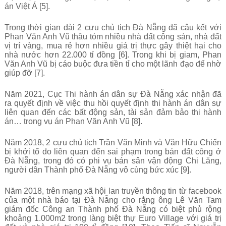
án Việt Á [5].
Trong thời gian dài 2 cựu chủ tịch Đà Nẵng đã câu kết với
Phan Văn Anh Vũ thâu tóm nhiều nhà đất công sản, nhà đất
vị trí vàng, mua rẻ hơn nhiều giá trị thực gây thiệt hại cho
nhà nước hơn 22.000 tỉ đồng [6]. Trong khi bị giam, Phan
Văn Anh Vũ bị cáo buộc đưa tiền tỉ cho một lãnh đạo để nhờ
giúp đỡ [7].
Năm 2021, Cục Thi hành án dân sự Đà Nẵng xác nhận đã
ra quyết định về việc thu hồi quyết định thi hành án dân sự
liên quan đến các bất động sản, tài sản đảm bảo thi hành
án… trong vụ án Phan Văn Anh Vũ [8].
Năm 2018, 2 cựu chủ tịch Trần Văn Minh và Văn Hữu Chiến
bị khởi tố do liên quan đến sai phạm trong bán đất công ở
Đà Nẵng, trong đó có phi vụ bán sân vận động Chi Lăng,
người dân Thành phố Đà Nẵng vô cùng bức xúc [9].
Năm 2018, trên mạng xã hội lan truyền thông tin từ facebook
của một nhà báo tại Đà Nẵng cho rằng ông Lê Văn Tam
giám đốc Công an Thành phố Đà Nẵng có biệt phủ rộng
khoảng 1.000m2 trong làng biệt thự Euro Village với giá trị