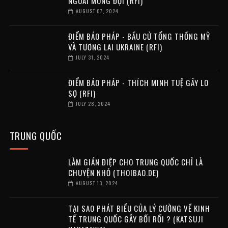
NGOÀI MONG ĐỢI (RFI)
AUGUST 07, 2024
ĐIỂM BÁO PHÁP - BẦU CỬ TỔNG THỐNG MỸ
VÀ TƯƠNG LAI UKRAINE (RFI)
JULY 31, 2024
ĐIỂM BÁO PHÁP - THÍCH MINH TUỆ GÂY LO
SỢ (RFI)
JULY 28, 2024
TRUNG QUỐC
LÀM GIÁN ĐIỆP CHO TRUNG QUỐC CHỈ LÀ
CHUYỆN NHỎ (THOIBAO.DE)
AUGUST 13, 2024
TẠI SAO PHÁT BIỂU CỦA LÝ CƯỜNG VỀ KINH
TẾ TRUNG QUỐC GÂY BỐI RỐI ? (KATSUJI