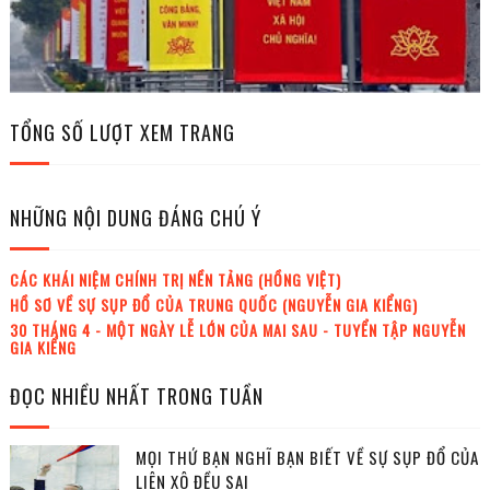
TỔNG SỐ LƯỢT XEM TRANG
NHỮNG NỘI DUNG ĐÁNG CHÚ Ý
CÁC KHÁI NIỆM CHÍNH TRỊ NỀN TẢNG (HỒNG VIỆT)
HỒ SƠ VỀ SỰ SỤP ĐỔ CỦA TRUNG QUỐC (NGUYỄN GIA KIỂNG)
30 THÁNG 4 - MỘT NGÀY LỄ LỚN CỦA MAI SAU - TUYỂN TẬP NGUYỄN
GIA KIỂNG
ĐỌC NHIỀU NHẤT TRONG TUẦN
MỌI THỨ BẠN NGHĨ BẠN BIẾT VỀ SỰ SỤP ĐỔ CỦA
LIÊN XÔ ĐỀU SAI