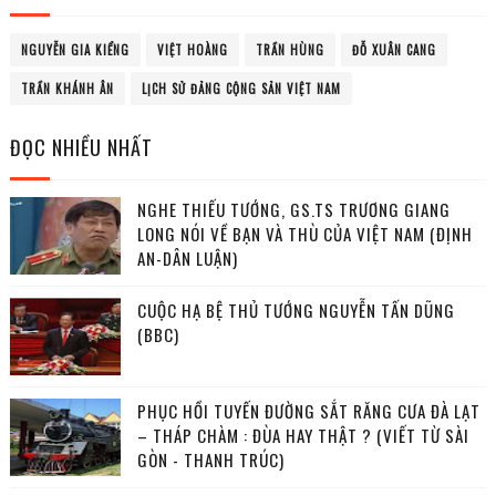
NGUYỄN GIA KIỂNG
VIỆT HOÀNG
TRẦN HÙNG
ĐỖ XUÂN CANG
TRẦN KHÁNH ÂN
LỊCH SỬ ĐẢNG CỘNG SẢN VIỆT NAM
ĐỌC NHIỀU NHẤT
NGHE THIẾU TƯỚNG, GS.TS TRƯƠNG GIANG
LONG NÓI VỀ BẠN VÀ THÙ CỦA VIỆT NAM (ĐỊNH
AN-DÂN LUẬN)
CUỘC HẠ BỆ THỦ TƯỚNG NGUYỄN TẤN DŨNG
(BBC)
PHỤC HỒI TUYẾN ĐƯỜNG SẮT RĂNG CƯA ĐÀ LẠT
– THÁP CHÀM : ĐÙA HAY THẬT ? (VIẾT TỪ SÀI
GÒN - THANH TRÚC)