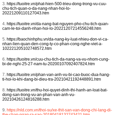
3.
https://tuoitre.vn/phat-hien-500-trieu-dong-trong-vu-cuu-
chu-tich-quan-o-da-nang-nhan-hoi-lo-
20221209110127043.htm
4.
https://tuoitre.vn/da-nang-bat-nguyen-pho-chu-tich-quan-
cam-le-toi-danh-nhan-hoi-lo-20221207214556248.htm
5.
https://baochinhphu.vn/da-nang-ky-luat-nhieu-don-vi-ca-
nhan-lien-quan-den-cong-ty-co-phan-cong-nghe-viet-a-
102221205102748572.htm
6.
https://tuoitre.vn/cuu-chu-tich-da-nang-va-vu-nhom-cung-
bi-de-nghi-25-27-nam-tu-20200107092407824.htm
7.
https://tuoitre.vn/phan-van-anh-vu-bi-cao-buoc-dua-hang-
ti-hoi-lo-khi-dang-bi-dieu-tra-20210421192448891.htm
8.
https://tuoitre.vn/thu-hoi-quyet-dinh-thi-hanh-an-loat-bat-
dong-san-trong-vu-an-phan-van-anh-vu-
20210426124816288.htm
9.
https://nld.com.vn/thoi-su/xe-thit-san-van-dong-chi-lang-di-
the-chap-ngan-ra-sao-20180418132743421.htm