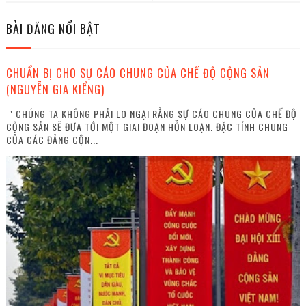
BÀI ĐĂNG NỔI BẬT
CHUẨN BỊ CHO SỰ CÁO CHUNG CỦA CHẾ ĐỘ CỘNG SẢN
(NGUYỄN GIA KIỂNG)
" CHÚNG TA KHÔNG PHẢI LO NGẠI RẰNG SỰ CÁO CHUNG CỦA CHẾ ĐỘ
CỘNG SẢN SẼ ĐƯA TỚI MỘT GIAI ĐOẠN HỖN LOẠN. ĐẶC TÍNH CHUNG
CỦA CÁC ĐẢNG CỘN...