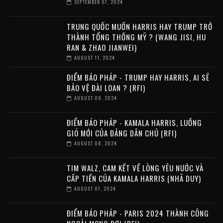
SEPTEMBER 07, 2024
TRUNG QUỐC MUỐN HARRIS HAY TRUMP TRỞ
THÀNH TỔNG THỐNG MỸ ? (WANG JISI, HU
RAN & ZHAO JIANWEI)
AUGUST 11, 2024
ĐIỂM BÁO PHÁP - TRUMP HAY HARRIS, AI SẼ
BẢO VỆ ĐÀI LOAN ? (RFI)
AUGUST 09, 2024
ĐIỂM BÁO PHÁP - KAMALA HARRIS, LUỒNG
GIÓ MỚI CỦA ĐẢNG DÂN CHỦ (RFI)
AUGUST 08, 2024
TIM WALZ, CAM KẾT VỀ LÒNG YÊU NƯỚC VÀ
CẤP TIẾN CỦA KAMALA HARRIS (NHÃ DUY)
AUGUST 07, 2024
ĐIỂM BÁO PHÁP - PARIS 2024 THÀNH CÔNG