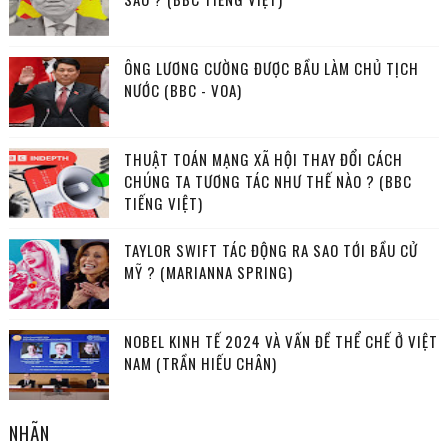
ÔNG LƯƠNG CƯỜNG ĐƯỢC BẦU LÀM CHỦ TỊCH
NƯỚC (BBC - VOA)
THUẬT TOÁN MẠNG XÃ HỘI THAY ĐỔI CÁCH
CHÚNG TA TƯƠNG TÁC NHƯ THẾ NÀO ? (BBC
TIẾNG VIỆT)
TAYLOR SWIFT TÁC ĐỘNG RA SAO TỚI BẦU CỬ
MỸ ? (MARIANNA SPRING)
NOBEL KINH TẾ 2024 VÀ VẤN ĐỀ THỂ CHẾ Ở VIỆT
NAM (TRẦN HIẾU CHÂN)
NHÃN