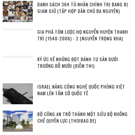
DANH SÁCH 364 TÙ NHÂN CHÍNH TRỊ ĐANG BỊ
GIAM GIỮ (TẬP HỢP DÂN CHỦ ĐA NGUYÊN)
GIA PHẢ TÓM LƯỢC HỌ NGUYỄN HUYỆN THANH
TRÌ (1540-2006) - 2 (NGUYỄN TRỌNG KHA)
KÝ ỨC VỀ NHỮNG ĐỢT ĐÁNH TƯ SẢN DƯỚI
TRƯỚNG ĐỖ MƯỜI (DIỄM THI)
ISRAEL NÂNG CÔNG NGHỆ QUỐC PHÒNG VIỆT
NAM LÊN TẦM CỠ QUỐC TẾ
BỘ CÔNG AN TRỞ THÀNH MỘT SIÊU BỘ KHỐNG
CHẾ QUYỀN LỰC (THOIBAO.DE)