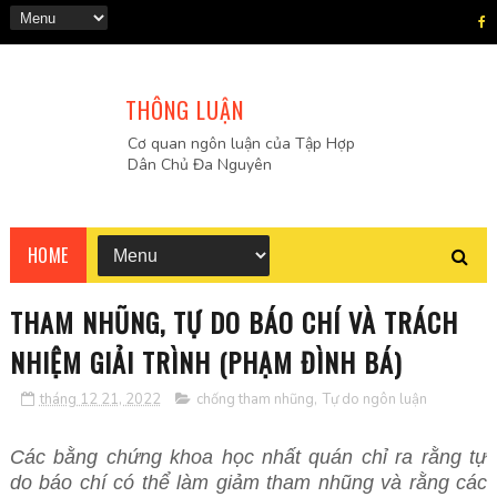
THÔNG LUẬN
Cơ quan ngôn luận của Tập Hợp
Dân Chủ Đa Nguyên
HOME
THAM NHŨNG, TỰ DO BÁO CHÍ VÀ TRÁCH
NHIỆM GIẢI TRÌNH (PHẠM ĐÌNH BÁ)
tháng 12 21, 2022
chống tham nhũng
,
Tự do ngôn luận
Các bằng chứng khoa học nhất quán chỉ ra rằng tự
do báo chí có thể làm giảm tham nhũng và rằng các