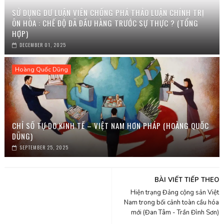
SỬ DỤNG DƯ LUẬN VIÊN CHỐNG PHÁ THẢO LUẬN CHÍNH TRỊ
ÔN HÒA : CHẾ ĐỘ ĐÃ ĐẦU HÀNG TRƯỚC SỰ THỰC ? (TỔNG
HỢP)
DECEMBER 01, 2025
Hoàng Quốc Dũng
CHỈ SỐ TỰ DO KINH TẾ – VIỆT NAM HƠN PHÁP (HOÀNG QUỐC
DŨNG)
SEPTEMBER 25, 2025
BÀI VIẾT TIẾP THEO
Hiện trạng Đảng cộng sản Việt
Nam trong bối cảnh toàn cầu hóa
mới (Đan Tâm - Trần Đình Sơn)