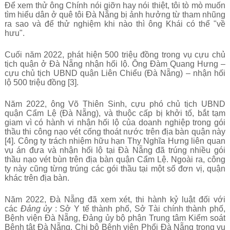
Để xem thử ông Chính nói giỡn hay nói thiệt, tôi tò mò muốn
tìm hiểu dân ở quê tôi Đà Nẵng bị ảnh hưởng từ tham nhũng
ra sao và để thử nghiệm khi nào thì ông Khái có thể "về
hưu".
Cuối năm 2022, phát hiện 500 triệu đồng trong vụ cựu chủ
tịch quận ở Đà Nẵng nhận hối lộ. Ông Đàm Quang Hưng –
cựu chủ tịch UBND quận Liên Chiểu (Đà Nẵng) – nhận hối
lộ 500 triệu đồng [3].
Năm 2022, ông Võ Thiên Sinh, cựu phó chủ tịch UBND
quận Cẩm Lệ (Đà Nẵng), và thuộc cấp bị khởi tố, bắt tạm
giam vì có hành vi nhận hối lộ của doanh nghiệp trong gói
thầu thi công nạo vét cống thoát nước trên địa bàn quận này
[4]. Công ty trách nhiệm hữu hạn Thy Nghĩa Hưng liên quan
vụ án đưa và nhận hối lộ tại Đà Nẵng đã trúng nhiều gói
thầu nạo vét bùn trên địa bàn quận Cẩm Lệ. Ngoài ra, công
ty này cũng từng trúng các gói thầu tại một số đơn vị, quận
khác trên địa bàn.
Năm 2022, Đà Nẵng đã xem xét, thi hành kỷ luật đối với
các
Đảng ủy
: Sở Y tế thành phố, Sở Tài chính thành phố,
Bệnh viện Đà Nẵng, Đảng ủy bộ phận Trung tâm Kiểm soát
Bệnh tật Đà Nẵng, Chi bộ Bệnh viện Phổi Đà Nẵng trong vụ