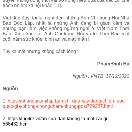
truyền thông đóng một vai trò trong hiệu quả của các cơ chế
trách nhiệm xã hội khác [11].
Viết đến đây, tôi lại nghĩ đến những Anh Chị trong Hội Nhà
Báo Độc Lập, nhất là những Anh đang bị giam cầm và
những bạn làm việc không ngừng nghĩ ở Việt Nam Thời
Báo. Xin chúc các Anh Chị trong Hội và tờ Thời Báo một
cuối năm sức khỏe, bình an và may mắn !
Tuy xa mặt nhưng không cách lòng !
Phạm Đình Bá
Nguồn : VNTB, 17/12/2022
Nguồn :
1.
https://nhandan.vn/lap-ban-chi-dao-xay-dung-chien-luoc-
quoc-gia-phong-chong-tham-nhung-post729227.html
2.
https://tuoitre.vn/an-cua-dan-khong-tu-mot-cai-gi-
568432.htm