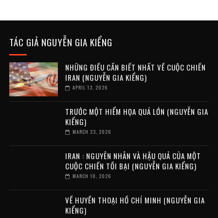
TÁC GIẢ NGUYỄN GIA KIỂNG
NHỮNG ĐIỀU CẦN BIẾT NHẤT VỀ CUỘC CHIẾN
IRAN (NGUYỄN GIA KIỂNG)
APRIL 13, 2026
TRƯỚC MỘT HIỂM HỌA QUÁ LỚN (NGUYỄN GIA
KIỂNG)
MARCH 23, 2026
IRAN : NGUYÊN NHÂN VÀ HẬU QUẢ CỦA MỘT
CUỘC CHIẾN TỒI BẠI (NGUYỄN GIA KIỂNG)
MARCH 10, 2026
VỀ HUYỀN THOẠI HỒ CHÍ MINH (NGUYỄN GIA
KIỂNG)