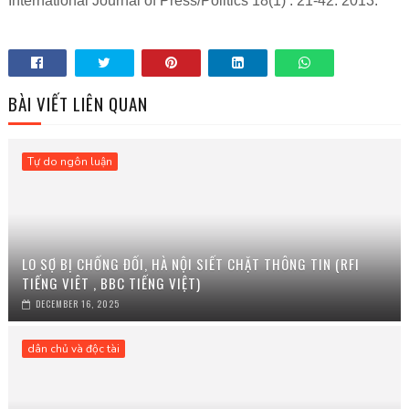
International Journal of Press/Politics 18(1) : 21-42. 2013.
BÀI VIẾT LIÊN QUAN
Tự do ngôn luận
LO SỢ BỊ CHỐNG ĐỐI, HÀ NỘI SIẾT CHẶT THÔNG TIN (RFI
TIẾNG VIÊT , BBC TIẾNG VIỆT)
DECEMBER 16, 2025
dân chủ và độc tài