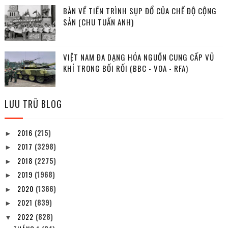
BÀN VỀ TIẾN TRÌNH SỤP ĐỔ CỦA CHẾ ĐỘ CỘNG
SẢN (CHU TUẤN ANH)
VIỆT NAM ĐA DẠNG HÓA NGUỒN CUNG CẤP VŨ
KHÍ TRONG BỐI RỐI (BBC - VOA - RFA)
LƯU TRỮ BLOG
2016
(215)
►
2017
(3298)
►
2018
(2275)
►
2019
(1968)
►
2020
(1366)
►
2021
(839)
►
2022
(828)
▼