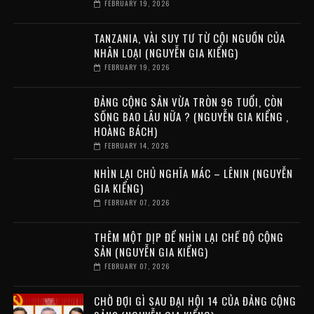
FEBRUARY 19, 2026
TANZANIA, VÀI SUY TƯ TỪ CỘI NGUỒN CỦA
NHÂN LOẠI (NGUYỄN GIA KIỂNG)
FEBRUARY 19, 2026
ĐẢNG CỘNG SẢN VỪA TRÒN 96 TUỔI, CÒN
SỐNG BAO LÂU NỮA ? (NGUYỄN GIA KIỂNG ,
HOÀNG BÁCH)
FEBRUARY 14, 2026
NHÌN LẠI CHỦ NGHĨA MÁC – LÊNIN (NGUYỄN
GIA KIỂNG)
FEBRUARY 07, 2026
THÊM MỘT DỊP ĐỂ NHÌN LẠI CHẾ ĐỘ CỘNG
SẢN (NGUYỄN GIA KIỂNG)
FEBRUARY 07, 2026
CHỜ ĐỢI GÌ SAU ĐẠI HỘI 14 CỦA ĐẢNG CỘNG