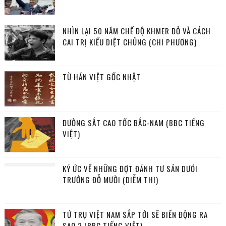
NHÌN LẠI 50 NĂM CHẾ ĐỘ KHMER ĐỎ VÀ CÁCH
CAI TRỊ KIỂU DIỆT CHỦNG (CHI PHƯƠNG)
TỪ HÁN VIỆT GỐC NHẬT
ĐƯỜNG SẮT CAO TỐC BẮC-NAM (BBC TIẾNG
VIỆT)
KÝ ỨC VỀ NHỮNG ĐỢT ĐÁNH TƯ SẢN DƯỚI
TRƯỚNG ĐỖ MƯỜI (DIỄM THI)
TỨ TRỤ VIỆT NAM SẮP TỚI SẼ BIẾN ĐỘNG RA
SAO ? (BBC TIẾNG VIỆT)