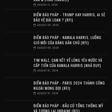
AUGUST 11, 2024
ĐIỂM BÁO PHÁP - TRUMP HAY HARRIS, AI SẼ
BẢO VỆ ĐÀI LOAN ? (RFI)
AUGUST 09, 2024
ĐIỂM BÁO PHÁP - KAMALA HARRIS, LUỒNG
GIÓ MỚI CỦA ĐẢNG DÂN CHỦ (RFI)
AUGUST 08, 2024
TIM WALZ, CAM KẾT VỀ LÒNG YÊU NƯỚC VÀ
CẤP TIẾN CỦA KAMALA HARRIS (NHÃ DUY)
AUGUST 07, 2024
ĐIỂM BÁO PHÁP - PARIS 2024 THÀNH CÔNG
NGOÀI MONG ĐỢI (RFI)
AUGUST 07, 2024
ĐIỂM BÁO PHÁP - BẦU CỬ TỔNG THỐNG MỸ
VÀ TƯƠNG LAI UKRAINE (RFI)