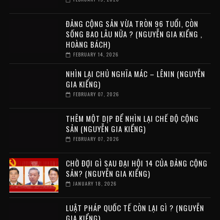
ĐẢNG CỘNG SẢN VỪA TRÒN 96 TUỔI, CÒN
SỐNG BAO LÂU NỮA ? (NGUYỄN GIA KIỂNG ,
HOÀNG BÁCH)
FEBRUARY 14, 2026
NHÌN LẠI CHỦ NGHĨA MÁC – LÊNIN (NGUYỄN
GIA KIỂNG)
FEBRUARY 07, 2026
THÊM MỘT DỊP ĐỂ NHÌN LẠI CHẾ ĐỘ CỘNG
SẢN (NGUYỄN GIA KIỂNG)
FEBRUARY 07, 2026
CHỜ ĐỢI GÌ SAU ĐẠI HỘI 14 CỦA ĐẢNG CỘNG
SẢN? (NGUYỄN GIA KIỂNG)
JANUARY 18, 2026
LUẬT PHÁP QUỐC TẾ CÒN LẠI GÌ ? (NGUYỄN
GIA KIỂNG)