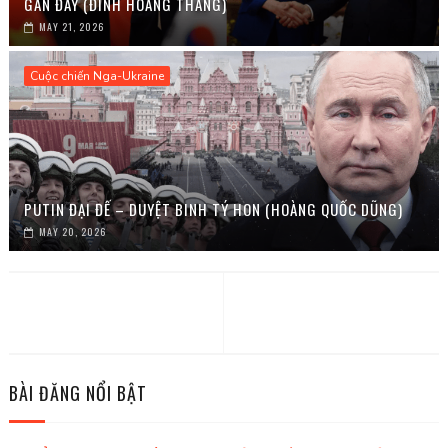
GẦN ĐÂY (ĐINH HOÀNG THẮNG)
MAY 21, 2026
Cuộc chiến Nga-Ukraine
PUTIN ĐẠI ĐẾ – DUYỆT BINH TÝ HON (HOÀNG QUỐC DŨNG)
MAY 20, 2026
BÀI ĐĂNG NỔI BẬT