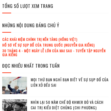
TỔNG SỐ LƯỢT XEM TRANG
NHỮNG NỘI DUNG ĐÁNG CHÚ Ý
CÁC KHÁI NIỆM CHÍNH TRỊ NỀN TẢNG (HỒNG VIỆT)
HỒ SƠ VỀ SỰ SỤP ĐỔ CỦA TRUNG QUỐC (NGUYỄN GIA KIỂNG)
30 THÁNG 4 - MỘT NGÀY LỄ LỚN CỦA MAI SAU - TUYỂN TẬP NGUYỄN
GIA KIỂNG
ĐỌC NHIỀU NHẤT TRONG TUẦN
MỌI THỨ BẠN NGHĨ BẠN BIẾT VỀ SỰ SỤP ĐỔ CỦA
LIÊN XÔ ĐỀU SAI
NHÌN LẠI 50 NĂM CHẾ ĐỘ KHMER ĐỎ VÀ CÁCH
CAI TRỊ KIỂU DIỆT CHỦNG (CHI PHƯƠNG)