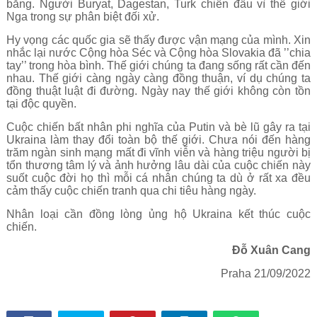
bằng. Người Buryat, Dagestan, Turk chiến đấu vì thế giới
Nga trong sự phân biệt đối xử.
Hy vọng các quốc gia sẽ thấy được vận mạng của mình. Xin
nhắc lại nước Cộng hòa Séc và Cộng hòa Slovakia đã ’’chia
tay’’ trong hòa bình. Thế giới chúng ta đang sống rất cần đến
nhau. Thế giới càng ngày càng đồng thuận, ví dụ chúng ta
đồng thuật luật đi đường. Ngày nay thế giới không còn tồn
tại độc quyền.
Cuộc chiến bất nhân phi nghĩa của Putin và bè lũ gây ra tại
Ukraina làm thay đổi toàn bộ thế giới. Chưa nói đến hàng
trăm ngàn sinh mạng mất đi vĩnh viễn và hàng triệu người bị
tổn thương tâm lý và ảnh hưởng lâu dài của cuộc chiến này
suốt cuộc đời họ thì mỗi cá nhân chúng ta dù ở rất xa đều
cảm thấy cuộc chiến tranh qua chi tiêu hàng ngày.
Nhân loại cần đồng lòng ủng hộ Ukraina kết thúc cuộc
chiến.
Đỗ Xuân Cang
Praha 2
1/
09
/
2022