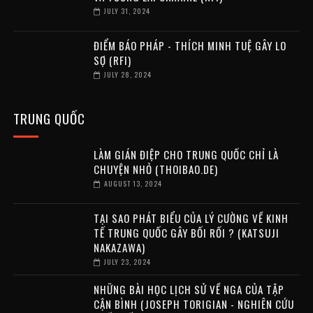
JULY 31, 2024
ĐIỂM BÁO PHÁP - THÍCH MINH TUỆ GÂY LO
SỢ (RFI)
JULY 28, 2024
TRUNG QUỐC
LÀM GIÁN ĐIỆP CHO TRUNG QUỐC CHỈ LÀ
CHUYỆN NHỎ (THOIBAO.DE)
AUGUST 13, 2024
TẠI SAO PHÁT BIỂU CỦA LÝ CƯỜNG VỀ KINH
TẾ TRUNG QUỐC GÂY BỐI RỐI ? (KATSUJI
NAKAZAWA)
JULY 23, 2024
NHỮNG BÀI HỌC LỊCH SỬ VỀ NGA CỦA TẬP
CẬN BÌNH (JOSEPH TORIGIAN - NGHIÊN CỨU