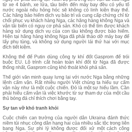
từ xe 4 bánh, xe lửa, tàu biển đến máy bay đều có yếu tố
nước ngoài nếu hỏng hóc sẽ không có linh kiện thay thế.
Các hãng bảo hiểm dịch vụ bảo trì và cung cấp chứng chỉ từ
chối phục vụ khách hàng Nga, các hãng hàng không Nga và
vận tải biển có nguy cơ phá sản. Khó có thể tìm được khách
hàng sử dụng dịch vụ của con tàu không được bảo hiểm.
Hiện tại hãng hàng không Nga đã phải tháo dỡ máy bay để
lấy phụ tùng, và không sử dụng người lái thứ hai với mục
đích tiết kiệm.
Không thể để Putin dùng công ty khí đốt Gasprom để trói
buộc EU. Lộ trình cắt hoàn toàn khí đốt từ Nga đã được
thống nhất, Gasprom cũng khó thoát khỏi phá sản.
Thế giới văn minh quay lưng lại với nước Nga bằng những
lệnh cấm vận. Rất nhiều người Việt chúng ta hiểu sự cấm
vận này như là một cuộc chiến. Đó là một sự hiểu lầm. Cần
phải hiểu cấm vận là việc khước từ sự tham dự của một cầu
thủ bóng đá chỉ thích chơi bằng tay.
Sự tan vỡ khó tranh khỏi
Cuộc chiến can trường của người dân Ukraina đánh thức
niềm tủi nhục công dân hạng hai của nhiều sắc tộc trong liên
bang Nga. Sự phi lý không được đối xử một cách công