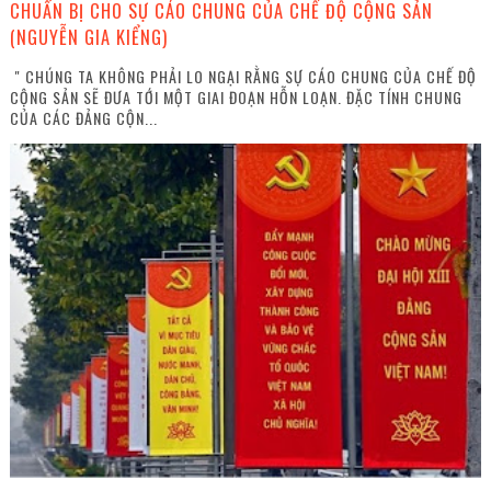
CHUẨN BỊ CHO SỰ CÁO CHUNG CỦA CHẾ ĐỘ CỘNG SẢN
(NGUYỄN GIA KIỂNG)
" CHÚNG TA KHÔNG PHẢI LO NGẠI RẰNG SỰ CÁO CHUNG CỦA CHẾ ĐỘ
CỘNG SẢN SẼ ĐƯA TỚI MỘT GIAI ĐOẠN HỖN LOẠN. ĐẶC TÍNH CHUNG
CỦA CÁC ĐẢNG CỘN...