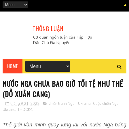
THÔNG LUẬN
Cơ quan ngôn luận của Tập Hợp
Dân Chủ Đa Nguyên
HOME
NƯỚC NGA CHƯA BAO GIỜ TỒI TỆ NHƯ THẾ
(ĐỖ XUÂN CANG)
tháng 9 21, 2022
chiến tranh Nga - Ukraina
,
Cuộc chiến Nga-
Ukraine
,
THDCĐN
Thế giới văn minh quay lưng lại với nước Nga bằng