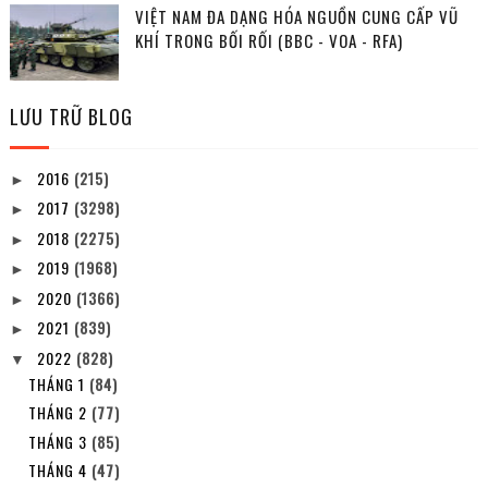
VIỆT NAM ĐA DẠNG HÓA NGUỒN CUNG CẤP VŨ
KHÍ TRONG BỐI RỐI (BBC - VOA - RFA)
LƯU TRỮ BLOG
2016
(215)
►
2017
(3298)
►
2018
(2275)
►
2019
(1968)
►
2020
(1366)
►
2021
(839)
►
2022
(828)
▼
THÁNG 1
(84)
THÁNG 2
(77)
THÁNG 3
(85)
THÁNG 4
(47)