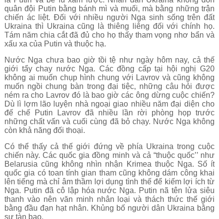
quân đội Putin bằng bánh mì và muối, mà bằng những trận
chiến ác liệt. Đối với nhiều người Nga sinh sống trên đất
Ukraina thì Ukraina cũng là thiêng liêng đối với chính họ.
Tám năm chia cắt đã đủ cho họ thấy tham vọng nhơ bẩn và
xấu xa của Putin và thuộc hạ.
Nước Nga chưa bao giờ tồi tệ như ngày hôm nay, cả thế
giới tẩy chay nước Nga. Các đồng cấp tại hội nghị G20
không ai muốn chụp hình chung với Lavrov và cũng không
muốn ngồi chung bàn trong đại tiệc, những câu hỏi được
ném ra cho Lavrov đó là bao giờ các ông dừng cuộc chiến?
Dù lì lợm lão luyện nhà ngoại giao nhiều năm đại diện cho
đế chế Putin Lavrov đã nhiều lần rời phòng họp trước
những chất vấn và cuối cùng đã bỏ chạy. Nước Nga không
còn khả năng đối thoại.
Có thể thấy cả thế giới đứng về phía Ukraina trong cuộc
chiến này. Các quốc gia đồng minh và cả “thuộc quốc’’ như
Belarusia cũng không nhìn nhận Krimea thuộc Nga. Số ít
quốc gia có toan tính gian tham cũng không dám công khai
lên tiếng mà chỉ âm thầm lợi dụng tình thế để kiếm lợi ích từ
Nga. Putin đã cô lập hóa nước Nga. Putin nã tên lửa siêu
thanh vào nên văn minh nhân loại và thách thức thế giới
bằng đầu đạn hạt nhân. Khủng bố người dân Ukraina bằng
sự tàn bạo.