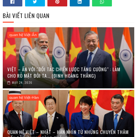
BÀI VIẾT LIÊN QUAN
quan hệ Việt-Ấn
VIỆT – ẤN VỚI "ĐỐI TÁC CHIẾN LƯỢC TĂNG CƯỜNG" : LÀM
CHO RÕ MẶT ĐÔI TA... (ĐINH HOÀNG THẮNG)
MAY 24, 2026
quan hệ Việt-Hàn
QUAN HỆ VIỆT – NHẬT – HÀN NHÌN TỪ NHỮNG CHUYẾN THĂM