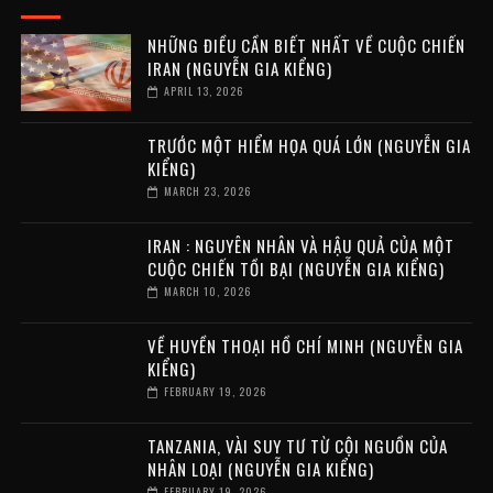
NHỮNG ĐIỀU CẦN BIẾT NHẤT VỀ CUỘC CHIẾN
IRAN (NGUYỄN GIA KIỂNG)
APRIL 13, 2026
TRƯỚC MỘT HIỂM HỌA QUÁ LỚN (NGUYỄN GIA
KIỂNG)
MARCH 23, 2026
IRAN : NGUYÊN NHÂN VÀ HẬU QUẢ CỦA MỘT
CUỘC CHIẾN TỒI BẠI (NGUYỄN GIA KIỂNG)
MARCH 10, 2026
VỀ HUYỀN THOẠI HỒ CHÍ MINH (NGUYỄN GIA
KIỂNG)
FEBRUARY 19, 2026
TANZANIA, VÀI SUY TƯ TỪ CỘI NGUỒN CỦA
NHÂN LOẠI (NGUYỄN GIA KIỂNG)
FEBRUARY 19, 2026