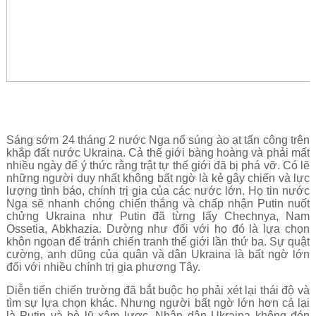
Sáng sớm 24 tháng 2 nước Nga nổ súng ào ạt tấn công trên
khắp đất nước Ukraina. Cả thế giới bàng hoàng và phải mất
nhiều ngày để ý thức rằng trật tự thế giới đã bị phá vỡ. Có lẽ
những người duy nhất không bất ngờ là kẻ gây chiến và lực
lượng tình báo, chính trị gia của các nước lớn. Họ tin nước
Nga sẽ nhanh chóng chiến thắng và chấp nhận Putin nuốt
chửng Ukraina như Putin đã từng lấy Chechnya, Nam
Ossetia, Abkhazia. Dường như đối với họ đó là lựa chọn
khôn ngoan để tránh chiến tranh thế giới lần thứ ba. Sự quật
cường, anh dũng của quân và dân Ukraina là bất ngờ lớn
đối với nhiều chính trị gia phương Tây.
Diễn tiến chiến trường đã bắt buộc họ phải xét lại thái độ và
tìm sự lựa chọn khác. Nhưng người bất ngờ lớn hơn cả lại
là Putin và bè lũ xâm lược. Nhân dân Ukraina không đón