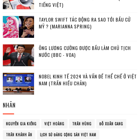
TIẾNG VIỆT)
TAYLOR SWIFT TÁC ĐỘNG RA SAO TỚI BẦU CỬ
MỸ ? (MARIANNA SPRING)
ÔNG LƯƠNG CƯỜNG ĐƯỢC BẦU LÀM CHỦ TỊCH
NƯỚC (BBC - VOA)
NOBEL KINH TẾ 2024 VÀ VẤN ĐỀ THỂ CHẾ Ở VIỆT
NAM (TRẦN HIẾU CHÂN)
NHÃN
NGUYỄN GIA KIỂNG
VIỆT HOÀNG
TRẦN HÙNG
ĐỖ XUÂN CANG
TRẦN KHÁNH ÂN
LỊCH SỬ ĐẢNG CỘNG SẢN VIỆT NAM