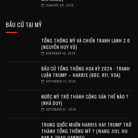
JANUARY 08, 2026
BẦU CỬ TẠI MỸ
TỔNG THỐNG MỸ VÀ CHIẾN TRANH LẠNH 2.0
(NGUYỄN HUY VŨ)
NOVEMBER 06, 2024
BẦU CỬ TỔNG THỐNG HOA KỲ 2024 : TRANH
LUẬN TRUMP – HARRIS (BBC, RFI, VOA)
SEPTEMBER 12, 2024
NƯỚC MỸ TRỞ THÀNH CỘNG SẢN THẾ NÀO ?
(NHÃ DUY)
SEPTEMBER 07, 2024
TRUNG QUỐC MUỐN HARRIS HAY TRUMP TRỞ
THÀNH TỔNG THỐNG MỸ ? (WANG JISI, HU
RAN & ZHAO JIANWEI)