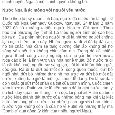
chính quyền Nga là một chính quyền khủng bố.
Nước Nga là ác mộng với người yêu nước
Theo theo lời sỹ quan tình báo, người đã nhiều lần là nghị sĩ
Quốc hội Nga Gennady Gudkov, ngay sau 24 tháng 2 năm
2022 đã có khoảng 4 triệu người Nga rời đất nước. Theo
báo chí phương tây ít nhất 1.5 triệu người trình độ cao học
bỏ ra đi. Đa phần những người ra đi là những người chống
lại cuộc chiến tranh này. Nhiều người ra đi vì đã bị đàn áp,
họ tin chắc nhà cầm sẽ tăng cường đàn áp không để họ
sống yên nếu họ không chịu câm nín. Trong đó có nhiều
người thành công và sự nghiệp của họ gắn liền với nước
Nga đặc biệt là lĩnh vực văn hóa nghệ thuật. Bỏ nước ra đi
là cắt khỏi cuội nguồn sự sáng tạo, cắt khỏi khán thính giả,
độc giả. Ra đi là dứt bỏ một đời sống quen thuộc, dứt bỏ
ngôi nhà, dứt bỏ những dự định mơ ước và dứt bỏ một đất
nước, không bao giờ là một lựa chọn dễ dàng. Đó là sự đau
đớn khác gì dứt một phần da thịt của chính mình. Cuộc chiến
xâm lược do Putin và bè lũ tiến hành đã là giọt nước tràn ly
đã tích đầy qua năm tháng. Tên độc tài phát xít Putin đã biến
nước Nga thành đất nước của những bóng ma khi vắt kiệt
tình cảm lòng yêu nước của những con người chân chính.
Nước Nga không còn là của họ vì Putin và những thây ma
“Jombie” quá đông (ý kiến của nhiều người Nga).