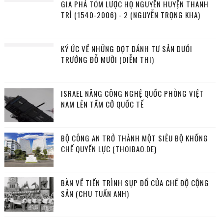
GIA PHẢ TÓM LƯỢC HỌ NGUYỄN HUYỆN THANH
TRÌ (1540-2006) - 2 (NGUYỄN TRỌNG KHA)
KÝ ỨC VỀ NHỮNG ĐỢT ĐÁNH TƯ SẢN DƯỚI
TRƯỚNG ĐỖ MƯỜI (DIỄM THI)
ISRAEL NÂNG CÔNG NGHỆ QUỐC PHÒNG VIỆT
NAM LÊN TẦM CỠ QUỐC TẾ
BỘ CÔNG AN TRỞ THÀNH MỘT SIÊU BỘ KHỐNG
CHẾ QUYỀN LỰC (THOIBAO.DE)
BÀN VỀ TIẾN TRÌNH SỤP ĐỔ CỦA CHẾ ĐỘ CỘNG
SẢN (CHU TUẤN ANH)