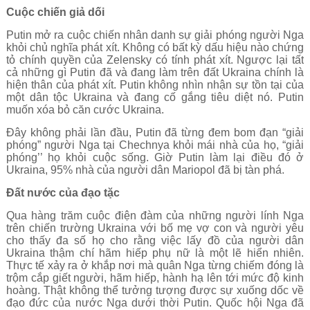
Cuộc chiến giả dối
Putin mở ra cuộc chiến nhân danh sự giải phóng người Nga
khỏi chủ nghĩa phát xít. Không có bất kỳ dấu hiệu nào chứng
tỏ chính quyền của Zelensky có tính phát xít. Ngược lại tất
cả những gì Putin đã và đang làm trên đất Ukraina chính là
hiện thân của phát xít. Putin không nhìn nhận sự tồn tại của
một dân tộc Ukraina và đang cố gắng tiêu diệt nó. Putin
muốn xóa bỏ căn cước Ukraina.
Đây không phải lần đầu, Putin đã từng đem bom đạn “giải
phóng” người Nga tại Chechnya khỏi mái nhà của họ, “giải
phóng’’ họ khỏi cuộc sống. Giờ Putin làm lại điều đó ở
Ukraina, 95% nhà của người dân Mariopol đã bị tàn phá.
Đất nước của đạo tặc
Qua hàng trăm cuộc điện đàm của những người lính Nga
trên chiến trường Ukraina với bố mẹ vợ con và người yêu
cho thấy đa số họ cho rằng việc lấy đồ của người dân
Ukraina thậm chí hãm hiếp phụ nữ là một lẽ hiển nhiên.
Thực tế xảy ra ở khắp nơi mà quân Nga từng chiếm đóng là
trộm cắp giết người, hãm hiếp, hành hạ lên tới mức độ kinh
hoàng. Thật không thể tưởng tượng được sự xuống dốc về
đạo đức của nước Nga dưới thời Putin. Quốc hội Nga đã