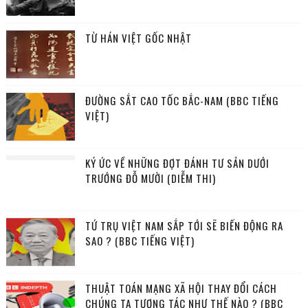
TỪ HÁN VIỆT GỐC NHẬT
ĐƯỜNG SẮT CAO TỐC BẮC-NAM (BBC TIẾNG
VIỆT)
KÝ ỨC VỀ NHỮNG ĐỢT ĐÁNH TƯ SẢN DƯỚI
TRƯỚNG ĐỖ MƯỜI (DIỄM THI)
TỨ TRỤ VIỆT NAM SẮP TỚI SẼ BIẾN ĐỘNG RA
SAO ? (BBC TIẾNG VIỆT)
THUẬT TOÁN MẠNG XÃ HỘI THAY ĐỔI CÁCH
CHÚNG TA TƯƠNG TÁC NHƯ THẾ NÀO ? (BBC