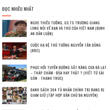
ĐỌC NHIỀU NHẤT
NGHE THIẾU TƯỚNG, GS.TS TRƯƠNG GIANG
LONG NÓI VỀ BẠN VÀ THÙ CỦA VIỆT NAM (ĐỊNH
AN-DÂN LUẬN)
CUỘC HẠ BỆ THỦ TƯỚNG NGUYỄN TẤN DŨNG
(BBC)
PHỤC HỒI TUYẾN ĐƯỜNG SẮT RĂNG CƯA ĐÀ LẠT
– THÁP CHÀM : ĐÙA HAY THẬT ? (VIẾT TỪ SÀI
GÒN - THANH TRÚC)
DANH SÁCH 364 TÙ NHÂN CHÍNH TRỊ ĐANG BỊ
GIAM GIỮ (TẬP HỢP DÂN CHỦ ĐA NGUYÊN)