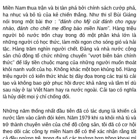
Miền Nam thua trận và bị tàn phá bởi chính sách cướp phá,
hạ nhục và bỏ tù của kẻ chiến thắng. Như thi sĩ Bùi Giáng
nói trong một bài thơ :
"đánh cho Mỹ cút đánh cho ngụy
nhào, đánh cho chết mẹ đồng bào miền Nam"
. Hàng triệu
người bỏ nước trốn chạy trong đó một phần khá lớn là
những người có học thức, làm mồi ngon cho sóng gió và hải
tặc. Hàng trăm nghìn người chết. Đảng và nhà nước cộng
sản chủ động tổ chức những chuyến "vượt biên bán chính
thức" để lấy tiền chuộc mạng của những người muốn thoát
khỏi nanh vuốt của họ. Không khác một bọn khủng bố. Hàng
triệu người có kiến thức khác bị đày đọa trong các trại tù cải
tạo và không bao giờ phục hồi được khả năng và tâm trí dù
sau này ở lại Việt Nam hay ra nước ngoài. Cải tạo có nghĩa
là hủy diệt mọi ý chí chống đối.
Những năm thống nhất đầu tiên đã có tác dụng là khiến cả
nước lâm vào cảnh đói kém. Năm 1979 khi ra khỏi nhà tù và
trở thành chuyên viên của chế độ cộng sản, tôi đã có cơ hội
theo dõi các công ty miền Nam để có thể xác nhận rằng tất
cả đều ngừng trệ, trong đa số các trường hợp trồng khoai mì