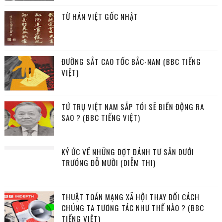
TỪ HÁN VIỆT GỐC NHẬT
ĐƯỜNG SẮT CAO TỐC BẮC-NAM (BBC TIẾNG
VIỆT)
TỨ TRỤ VIỆT NAM SẮP TỚI SẼ BIẾN ĐỘNG RA
SAO ? (BBC TIẾNG VIỆT)
KÝ ỨC VỀ NHỮNG ĐỢT ĐÁNH TƯ SẢN DƯỚI
TRƯỚNG ĐỖ MƯỜI (DIỄM THI)
THUẬT TOÁN MẠNG XÃ HỘI THAY ĐỔI CÁCH
CHÚNG TA TƯƠNG TÁC NHƯ THẾ NÀO ? (BBC
TIẾNG VIỆT)