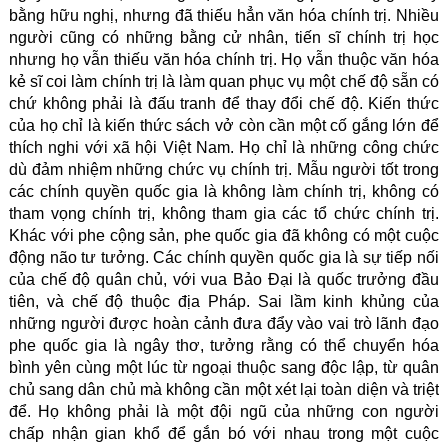
bằng hữu nghị, nhưng đã thiếu hẳn văn hóa chính trị. Nhiều
người cũng có những bằng cử nhân, tiến sĩ chính trị học
nhưng họ vẫn thiếu văn hóa chính trị. Họ vẫn thuộc văn hóa
kẻ sĩ coi làm chính trị là làm quan phục vụ một chế độ sẵn có
chứ không phải là đấu tranh để thay đổi chế độ. Kiến thức
của họ chỉ là kiến thức sách vở còn cần một cố gắng lớn để
thích nghi với xã hội Việt Nam. Họ chỉ là những công chức
dù đảm nhiệm những chức vụ chính trị. Mẫu người tốt trong
các chính quyền quốc gia là không làm chính trị, không có
tham vọng chính trị, không tham gia các tổ chức chính trị.
Khác với phe cộng sản, phe quốc gia đã không có một cuộc
động não tư tưởng. Các chính quyền quốc gia là sự tiếp nối
của chế độ quân chủ, với vua Bảo Đại là quốc trưởng đầu
tiên, và chế độ thuộc địa Pháp. Sai lầm kinh khủng của
những người được hoàn cảnh đưa đẩy vào vai trò lãnh đạo
phe quốc gia là ngây thơ, tưởng rằng có thể chuyển hóa
bình yên cùng một lúc từ ngoại thuộc sang độc lập, từ quân
chủ sang dân chủ mà không cần một xét lại toàn diện và triệt
để. Họ không phải là một đội ngũ của những con người
chấp nhận gian khổ để gắn bó với nhau trong một cuộc