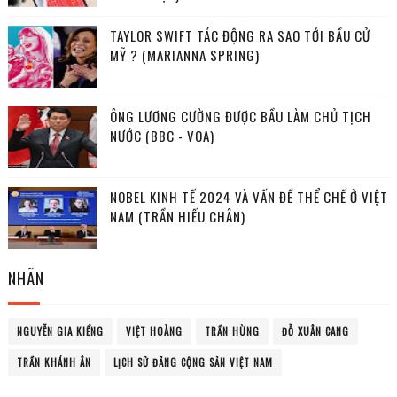
TAYLOR SWIFT TÁC ĐỘNG RA SAO TỚI BẦU CỬ
MỸ ? (MARIANNA SPRING)
ÔNG LƯƠNG CƯỜNG ĐƯỢC BẦU LÀM CHỦ TỊCH
NƯỚC (BBC - VOA)
NOBEL KINH TẾ 2024 VÀ VẤN ĐỀ THỂ CHẾ Ở VIỆT
NAM (TRẦN HIẾU CHÂN)
NHÃN
NGUYỄN GIA KIỂNG
VIỆT HOÀNG
TRẦN HÙNG
ĐỖ XUÂN CANG
TRẦN KHÁNH ÂN
LỊCH SỬ ĐẢNG CỘNG SẢN VIỆT NAM