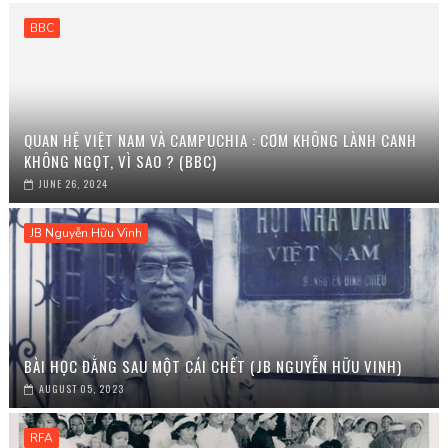
BBC
QUAN HỆ VIỆT NAM VÀ CAMPUCHIA : CƠM KHÔNG LÀNH CANH
KHÔNG NGỌT, VÌ SAO ? (BBC)
JUNE 26, 2024
JB Nguyễn Hữu Vinh
BÀI HỌC ĐẰNG SAU MỘT CÁI CHẾT (JB NGUYỄN HỮU VINH)
AUGUST 05, 2023
RFA