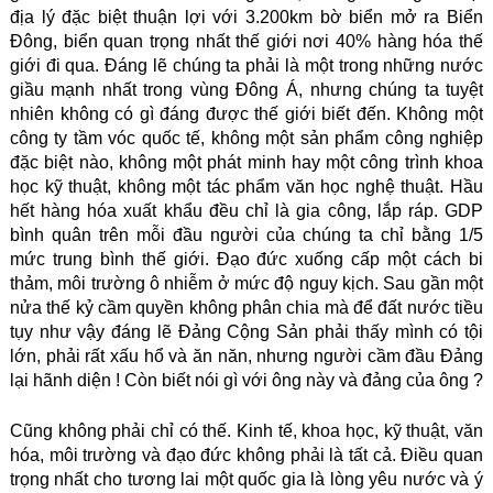
địa lý đặc biệt thuận lợi với 3.200km bờ biển mở ra Biển
Đông, biển quan trọng nhất thế giới nơi 40% hàng hóa thế
giới đi qua. Đáng lẽ chúng ta phải là một trong những nước
giầu mạnh nhất trong vùng Đông Á, nhưng chúng ta tuyệt
nhiên không có gì đáng được thế giới biết đến. Không một
công ty tầm vóc quốc tế, không một sản phẩm công nghiệp
đặc biệt nào, không một phát minh hay một công trình khoa
học kỹ thuật, không một tác phẩm văn học nghệ thuật. Hầu
hết hàng hóa xuất khẩu đều chỉ là gia công, lắp ráp. GDP
bình quân trên mỗi đầu người của chúng ta chỉ bằng 1/5
mức trung bình thế giới. Đạo đức xuống cấp một cách bi
thảm, môi trường ô nhiễm ở mức độ nguy kịch. Sau gần một
nửa thế kỷ cầm quyền không phân chia mà để đất nước tiều
tụy như vậy đáng lẽ Đảng Cộng Sản phải thấy mình có tội
lớn, phải rất xấu hổ và ăn năn, nhưng người cầm đầu Đảng
lại hãnh diện ! Còn biết nói gì với ông này và đảng của ông ?
Cũng không phải chỉ có thế. Kinh tế, khoa học, kỹ thuật, văn
hóa, môi trường và đạo đức không phải là tất cả. Điều quan
trọng nhất cho tương lai một quốc gia là lòng yêu nước và ý