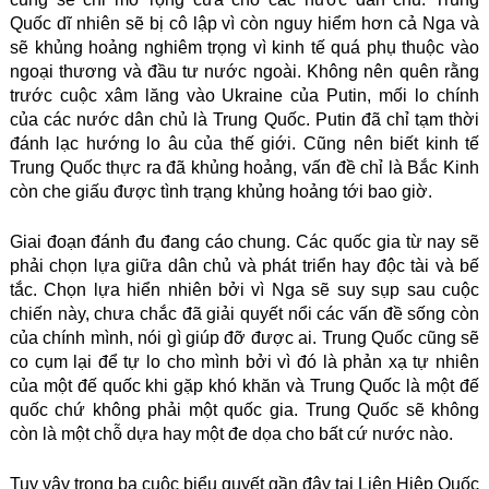
Quốc dĩ nhiên sẽ bị cô lập vì còn nguy hiểm hơn cả Nga và
sẽ khủng hoảng nghiêm trọng vì kinh tế quá phụ thuộc vào
ngoại thương và đầu tư nước ngoài. Không nên quên rằng
trước cuộc xâm lăng vào Ukraine của Putin, mối lo chính
của các nước dân chủ là Trung Quốc. Putin đã chỉ tạm thời
đánh lạc hướng lo âu của thế giới. Cũng nên biết kinh tế
Trung Quốc thực ra đã khủng hoảng, vấn đề chỉ là Bắc Kinh
còn che giấu được tình trạng khủng hoảng tới bao giờ.
Giai đoạn đánh đu đang cáo chung. Các quốc gia từ nay sẽ
phải chọn lựa giữa dân chủ và phát triển hay độc tài và bế
tắc. Chọn lựa hiển nhiên bởi vì Nga sẽ suy sụp sau cuộc
chiến này, chưa chắc đã giải quyết nổi các vấn đề sống còn
của chính mình, nói gì giúp đỡ được ai. Trung Quốc cũng sẽ
co cụm lại để tự lo cho mình bởi vì đó là phản xạ tự nhiên
của một đế quốc khi gặp khó khăn và Trung Quốc là một đế
quốc chứ không phải một quốc gia. Trung Quốc sẽ không
còn là một chỗ dựa hay một đe dọa cho bất cứ nước nào.
Tuy vậy trong ba cuộc biểu quyết gần đây tại Liên Hiệp Quốc