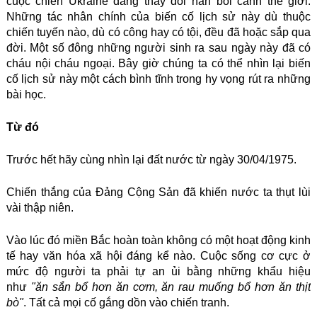
cuộc chiến Ukraine đang thay đổi hẳn bối cảnh thế giới.
Những tác nhân chính của biến cố lịch sử này dù thuộc
chiến tuyến nào, dù có công hay có tội, đều đã hoặc sắp qua
đời. Một số đông những người sinh ra sau ngày này đã có
cháu nội cháu ngoại. Bây giờ chúng ta có thể nhìn lại biến
cố lịch sử này một cách bình tĩnh trong hy vọng rút ra những
bài học.
Từ đó
Trước hết hãy cùng nhìn lại đất nước từ ngày 30/04/1975.
Chiến thắng của Đảng Cộng Sản đã khiến nước ta thụt lùi
vài thập niên.
Vào lúc đó miền Bắc hoàn toàn không có một hoạt động kinh
tế hay văn hóa xã hội đáng kể nào. Cuộc sống cơ cực ở
mức độ người ta phải tự an ủi bằng những khẩu hiệu
như
"ăn sắn bổ hơn ăn cơm, ăn rau muống bổ hơn ăn thịt
bò"
. Tất cả mọi cố gắng dồn vào chiến tranh.