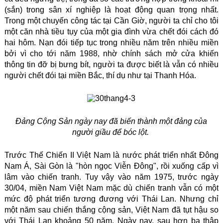
(sắn) trong sân xí nghiệp là hoạt động quan trọng nhất.
Trong một chuyến công tác tại Cần Giờ, người ta chỉ cho tôi
một căn nhà tiều tụy của một gia đình vừa chết đói cách đó
hai hôm. Nạn đói tiếp tục trong nhiều năm trên nhiều miền
bởi vì cho tới năm 1988, nhờ chính sách mở cửa khiến
thông tin đỡ bị bưng bít, người ta được biết là vẫn có nhiều
người chết đói tại miền Bắc, thí dụ như tại Thanh Hóa.
Đảng Cộng Sản ngày nay đã biến thành một đảng của
người giầu để bóc lột.
Trước Thế Chiến II Việt Nam là nước phát triển nhất Đông
Nam Á, Sài Gòn là "hòn ngọc Viễn Đông", rồi xuống cấp vì
lâm vào chiến tranh. Tuy vậy vào năm 1975, trước ngày
30/04, miền Nam Việt Nam mặc dù chiến tranh vẫn có một
mức độ phát triển tương đương với Thái Lan. Nhưng chỉ
một năm sau chiến thắng cộng sản, Việt Nam đã tụt hậu so
với Thái Lan khoảng 50 năm. Ngày nay, sau hơn ba thập