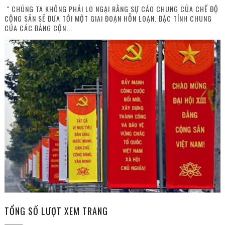
" CHÚNG TA KHÔNG PHẢI LO NGẠI RẰNG SỰ CÁO CHUNG CỦA CHẾ ĐỘ
CỘNG SẢN SẼ ĐƯA TỚI MỘT GIAI ĐOẠN HỖN LOẠN. ĐẶC TÍNH CHUNG
CỦA CÁC ĐẢNG CỘN...
TỔNG SỐ LƯỢT XEM TRANG