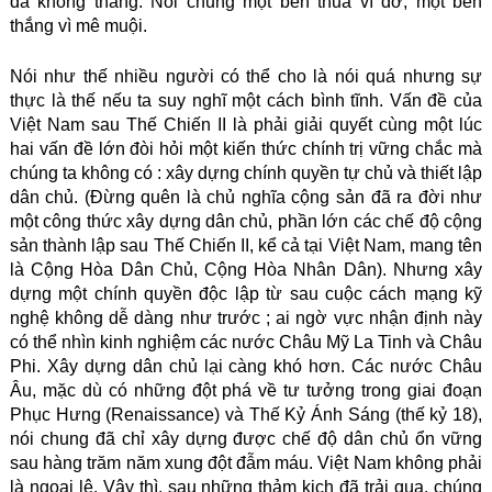
đã không thắng. Nói chung một bên thua vì dở, một bên
thắng vì mê muội.
Nói như thế nhiều người có thể cho là nói quá nhưng sự
thực là thế nếu ta suy nghĩ một cách bình tĩnh. Vấn đề của
Việt Nam sau Thế Chiến II là phải giải quyết cùng một lúc
hai vấn đề lớn đòi hỏi một kiến thức chính trị vững chắc mà
chúng ta không có : xây dựng chính quyền tự chủ và thiết lập
dân chủ. (Đừng quên là chủ nghĩa cộng sản đã ra đời như
một công thức xây dựng dân chủ, phần lớn các chế độ cộng
sản thành lập sau Thế Chiến II, kể cả tại Việt Nam, mang tên
là Cộng Hòa Dân Chủ, Cộng Hòa Nhân Dân). Nhưng xây
dựng một chính quyền độc lập từ sau cuộc cách mạng kỹ
nghệ không dễ dàng như trước ; ai ngờ vực nhận định này
có thể nhìn kinh nghiệm các nước Châu Mỹ La Tinh và Châu
Phi. Xây dựng dân chủ lại càng khó hơn. Các nước Châu
Âu, mặc dù có những đột phá về tư tưởng trong giai đoạn
Phục Hưng (Renaissance) và Thế Kỷ Ánh Sáng (thế kỷ 18),
nói chung đã chỉ xây dựng được chế độ dân chủ ổn vững
sau hàng trăm năm xung đột đẫm máu. Việt Nam không phải
là ngoại lệ. Vậy thì, sau những thảm kịch đã trải qua, chúng