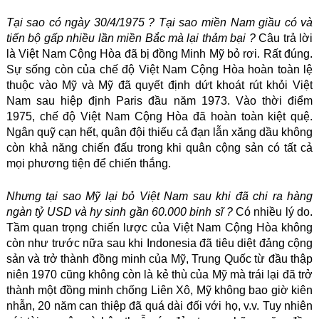
Tại sao có ngày 30/4/1975 ? Tại sao miền Nam giầu có và
tiến bộ gấp nhiều lần miền Bắc mà lại thảm bại ?
Câu trả lời
là Việt Nam Cộng Hòa đã bị đồng Minh Mỹ bỏ rơi. Rất đúng.
Sự sống còn của chế độ Việt Nam Cộng Hòa hoàn toàn lệ
thuộc vào Mỹ và Mỹ đã quyết định dứt khoát rút khỏi Việt
Nam sau hiệp định Paris đầu năm 1973. Vào thời điểm
1975, chế độ Việt Nam Cộng Hòa đã hoàn toàn kiệt quệ.
Ngân quỹ cạn hết, quân đội thiếu cả đạn lẫn xăng dầu không
còn khả năng chiến đấu trong khi quân cộng sản có tất cả
mọi phương tiện để chiến thắng.
Nhưng tại sao Mỹ lại bỏ Việt Nam sau khi đã chi ra hàng
ngàn tỷ USD và hy sinh gần 60.000 binh sĩ ?
Có nhiều lý do.
Tầm quan trọng chiến lược của Việt Nam Cộng Hòa không
còn như trước nữa sau khi Indonesia đã tiêu diệt đảng cộng
sản và trở thành đồng minh của Mỹ, Trung Quốc từ đầu thập
niên 1970 cũng không còn là kẻ thù của Mỹ mà trái lại đã trở
thành một đồng minh chống Liên Xô, Mỹ không bao giờ kiên
nhẫn, 20 năm can thiệp đã quá dài đối với họ, v.v. Tuy nhiên