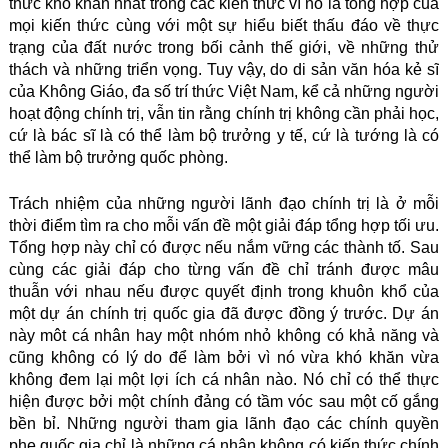
thức khó khăn nhất trong các kiến thức vì nó là tổng hợp của
mọi kiến thức cùng với một sự hiểu biết thấu đáo về thực
trạng của đất nước trong bối cảnh thế giới, về những thử
thách và những triển vọng. Tuy vậy, do di sản văn hóa kẻ sĩ
của Không Giáo, đa số trí thức Việt Nam, kể cả những người
hoạt động chính trị, vẫn tin rằng chính trị không cần phải học,
cứ là bác sĩ là có thể làm bộ trưởng y tế, cứ là tướng là có
thể làm bộ trưởng quốc phòng.
Trách nhiệm của những người lãnh đạo chính trị là ở mỗi
thời điểm tìm ra cho mỗi vấn đề một giải đáp tổng hợp tối ưu.
Tổng hợp này chỉ có được nếu nắm vững các thành tố. Sau
cùng các giải đáp cho từng vấn đề chỉ tránh được mâu
thuẫn với nhau nếu được quyết định trong khuôn khổ của
một dự án chính trị quốc gia đã được đồng ý trước. Dự án
này môt cá nhân hay một nhóm nhỏ không có khả năng và
cũng không có lý do để làm bởi vì nó vừa khó khăn vừa
không đem lại một lợi ích cá nhân nào. Nó chỉ có thể thực
hiện được bởi một chính đảng có tầm vóc sau một cố gắng
bền bỉ. Những người tham gia lãnh đạo các chính quyền
phe quốc gia chỉ là những cá nhân không có kiến thức chính