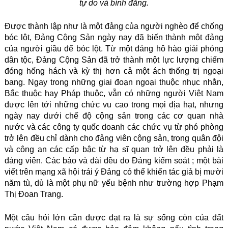
tự do và bình đẳng.
Được thành lập như là một đảng của người nghèo để chống
bóc lột, Đảng Cộng Sản ngày nay đã biến thành một đảng
của người giầu để bóc lột. Từ một đảng hô hào giải phóng
dân tộc, Đảng Cộng Sản đã trở thành một lực lượng chiếm
đóng hống hách và kỳ thị hơn cả một ách thống trị ngoại
bang. Ngay trong những giai đoạn ngoại thuộc nhục nhằn,
Bắc thuộc hay Pháp thuộc, vẫn có những người Việt Nam
được lên tới những chức vu cao trong mọi địa hạt, nhưng
ngày nay dưới chế độ cộng sản trong các cơ quan nhà
nước và các công ty quốc doanh các chức vụ từ phó phòng
trở lên đều chỉ dành cho đảng viên cộng sản, trong quân đội
và công an các cấp bậc từ hạ sĩ quan trở lên đều phải là
đảng viên. Các báo và đài đều do Đảng kiểm soát ; một bài
viết trên mạng xã hội trái ý Đảng có thể khiến tác giả bị mười
năm tù, dù là một phụ nữ yếu bệnh như trường hợp Phạm
Thị Đoan Trang.
Một câu hỏi lớn cần được đạt ra là sự sống còn của đất