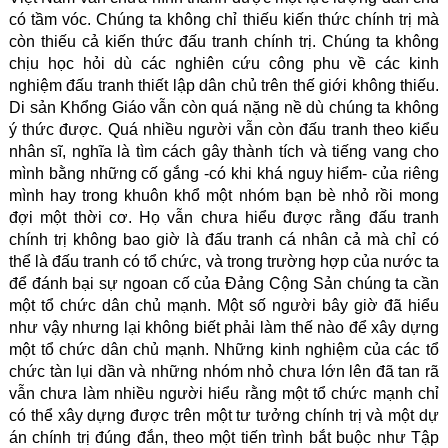
có tầm vóc. Chúng ta không chỉ thiếu kiến thức chính trị mà
còn thiếu cả kiến thức đấu tranh chính trị. Chúng ta không
chịu học hỏi dù các nghiên cứu công phu về các kinh
nghiệm đấu tranh thiết lập dân chủ trên thế giới không thiếu.
Di sản Khổng Giáo vẫn còn quá nặng nề dù chúng ta không
ý thức được. Quá nhiều người vẫn còn đấu tranh theo kiểu
nhân sĩ, nghĩa là tìm cách gây thành tích và tiếng vang cho
mình bằng những cố gắng -có khi khá nguy hiểm- của riêng
mình hay trong khuôn khổ một nhóm bạn bè nhỏ rồi mong
đợi một thời cơ. Họ vẫn chưa hiểu được rằng đấu tranh
chính trị không bao giờ là đấu tranh cá nhân cả mà chỉ có
thể là đấu tranh có tổ chức, và trong trường hợp của nước ta
để đánh bại sự ngoan cố của Đảng Cộng Sản chúng ta cần
một tổ chức dân chủ mạnh. Một số người bây giờ đã hiểu
như vậy nhưng lại không biết phải làm thế nào để xây dựng
một tổ chức dân chủ mạnh. Những kinh nghiệm của các tổ
chức tàn lụi dần và những nhóm nhỏ chưa lớn lên đã tan rã
vẫn chưa làm nhiều người hiểu rằng một tổ chức mạnh chỉ
có thể xây dựng được trên một tư tưởng chính trị và một dự
án chính trị đúng đắn, theo một tiến trình bắt buộc như Tập