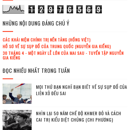
1
2
9
7
6
5
6
9
NHỮNG NỘI DUNG ĐÁNG CHÚ Ý
CÁC KHÁI NIỆM CHÍNH TRỊ NỀN TẢNG (HỒNG VIỆT)
HỒ SƠ VỀ SỰ SỤP ĐỔ CỦA TRUNG QUỐC (NGUYỄN GIA KIỂNG)
30 THÁNG 4 - MỘT NGÀY LỄ LỚN CỦA MAI SAU - TUYỂN TẬP NGUYỄN
GIA KIỂNG
ĐỌC NHIỀU NHẤT TRONG TUẦN
MỌI THỨ BẠN NGHĨ BẠN BIẾT VỀ SỰ SỤP ĐỔ CỦA
LIÊN XÔ ĐỀU SAI
NHÌN LẠI 50 NĂM CHẾ ĐỘ KHMER ĐỎ VÀ CÁCH
CAI TRỊ KIỂU DIỆT CHỦNG (CHI PHƯƠNG)