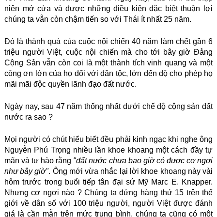
niên mở cửa và được những điều kiện đặc biệt thuận lợi
chúng ta vẫn còn chậm tiến so với Thái ít nhất 25 năm.
Đó là thành quả của cuộc nội chiến 40 năm làm chết gần 6
triệu người Việt, cuộc nội chiến mà cho tới bây giờ Đảng
Cộng Sản vẫn còn coi là một thành tích vinh quang và một
công ơn lớn của họ đối với dân tộc, lớn đến độ cho phép họ
mãi mãi độc quyền lãnh đạo đất nước.
Ngày nay, sau 47 năm thống nhất dưới chế độ cộng sản đất
nước ra sao ?
Mọi người có chút hiểu biết đều phải kinh ngạc khi nghe ông
Nguyễn Phú Trọng nhiều lần khoe khoang một cách đầy tự
mãn và tự hào rằng
"đất nước chưa bao giờ có được cơ ngơi
như bây giờ"
. Ông mới vừa nhắc lại lời khoe khoang này vài
hôm trước trong buổi tiếp tân đại sứ Mỹ Marc E. Knapper.
Nhưng cơ ngơi nào ? Chúng ta đứng hàng thứ 15 trên thế
giới về dân số với 100 triệu người, người Việt được đánh
giá là cần mẫn trên mức trung bình, chúng ta cũng có một