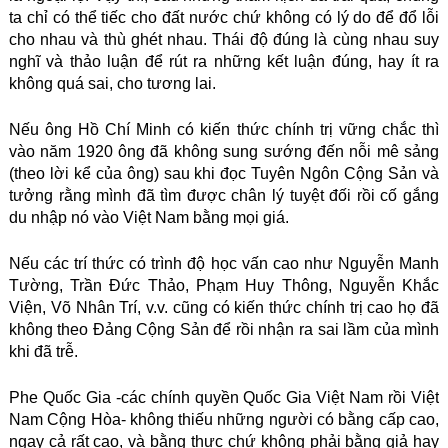
ta chỉ có thể tiếc cho đất nước chứ không có lý do để đổ lỗi
cho nhau và thù ghét nhau. Thái độ đúng là cùng nhau suy
nghĩ và thảo luận để rút ra những kết luận đúng, hay ít ra
không quá sai, cho tương lai.
Nếu ông Hồ Chí Minh có kiến thức chính trị vững chắc thì
vào năm 1920 ông đã không sung sướng đến nỗi mê sảng
(theo lời kể của ông) sau khi đọc Tuyên Ngôn Cộng Sản và
tưởng rằng mình đã tìm được chân lý tuyệt đối rồi cố gắng
du nhập nó vào Việt Nam bằng mọi giá.
Nếu các trí thức có trình độ học vấn cao như Nguyễn Manh
Tường, Trần Đức Thảo, Phạm Huy Thông, Nguyễn Khắc
Viện, Võ Nhân Trí, v.v. cũng có kiến thức chính trị cao họ đã
không theo Đảng Cộng Sản để rồi nhận ra sai lầm của mình
khi đã trễ.
Phe Quốc Gia -các chính quyền Quốc Gia Việt Nam rồi Việt
Nam Cộng Hòa- không thiếu những người có bằng cấp cao,
ngay cả rất cao, và bằng thực chứ không phải bằng giả hay