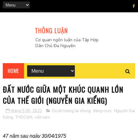
THÔNG LUẬN
Cơ quan ngôn luận của Tập Hợp
Dân Chủ Đa Nguyên
HOME
ĐẤT NƯỚC GIỮA MỘT KHÚC QUANH LỚN
CỦA THẾ GIỚI (NGUYỄN GIA KIỂNG)
tháng 5 05, 2022
Dự án tương lai chung
,
đảng csvn
,
Nguyễn Gia
Kiểng
,
THDCĐN
,
việt nam
47 năm sau ngày 30/04/1975