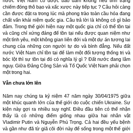
nước Việt Nam có được bảo đảm không nếu tình trạng
chiếm đóng thô bạo và xấc xược này tiếp tục ? Câu hỏi càng
cần được đặt ra trong lúc mà phong trào toàn cầu hóa đang
chất vấn khái niệm quốc gia. Câu trả lời là không có gì bảo
đảm. Trong thế giới hiện nay một quốc gia chỉ có thể tồn tại
và cũng chỉ xứng đáng để tồn tại nếu được quan niệm như
một tình yêu, một không gian liên đới và một dự án tương lai
chung của những con người tự do và bình đẳng. Nếu đất
nước Việt Nam chỉ tồn tại để làm một đối tượng thống trị và
bóc lột thì sự tồn tại đó có nghĩa lý gì ? Đất nước đang lâm
nguy. Giữa Đảng Cộng Sản và Tổ Quốc Việt Nam phải chọn
một trong hai.
Vẫn chưa lớn lên
Năm nay chúng ta kỷ niệm 47 năm ngày 30/04/1975 giữa
một khúc quanh lớn của thế giới do cuộc chiến Ukraine. Sự
kiện này gợi ra nhiều suy nghĩ. Điều đầu tiên có thể nhận
thấy là có những điểm giống nhau giữa hai nhân vật
Vladimir Putin và Nguyễn Phú Trọng. Cả hai đều yếu bệnh
và gần như đã từ giã cõi đời này để sống trong một thế giới