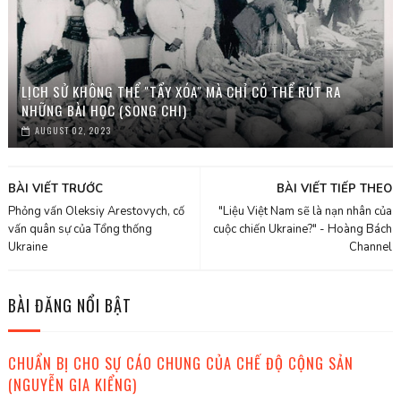
LỊCH SỬ KHÔNG THỂ "TẨY XÓA" MÀ CHỈ CÓ THỂ RÚT RA
NHỮNG BÀI HỌC (SONG CHI)
AUGUST 02, 2023
BÀI VIẾT TRƯỚC
BÀI VIẾT TIẾP THEO
Phỏng vấn Oleksiy Arestovych, cố
"Liệu Việt Nam sẽ là nạn nhân của
vấn quân sự của Tổng thống
cuộc chiến Ukraine?" - Hoàng Bách
Ukraine
Channel
BÀI ĐĂNG NỔI BẬT
CHUẨN BỊ CHO SỰ CÁO CHUNG CỦA CHẾ ĐỘ CỘNG SẢN
(NGUYỄN GIA KIỂNG)