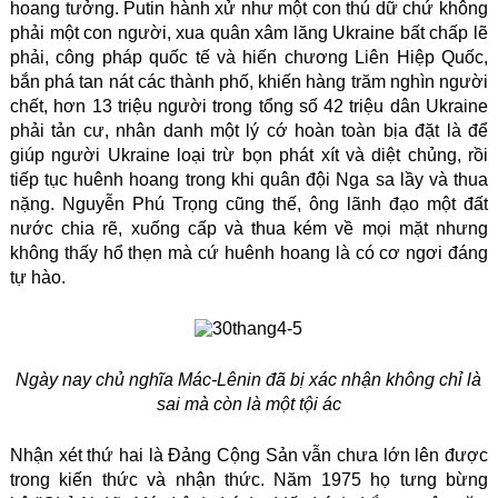
hoang tưởng. Putin hành xử như một con thú dữ chứ không
phải một con người, xua quân xâm lăng Ukraine bất chấp lẽ
phải, công pháp quốc tế và hiến chương Liên Hiệp Quốc,
bắn phá tan nát các thành phố, khiến hàng trăm nghìn người
chết, hơn 13 triệu người trong tổng số 42 triệu dân Ukraine
phải tản cư, nhân danh một lý cớ hoàn toàn bịa đặt là để
giúp người Ukraine loại trừ bọn phát xít và diệt chủng, rồi
tiếp tục huênh hoang trong khi quân đội Nga sa lầy và thua
nặng. Nguyễn Phú Trọng cũng thế, ông lãnh đạo một đất
nước chia rẽ, xuống cấp và thua kém về mọi mặt nhưng
không thấy hổ thẹn mà cứ huênh hoang là có cơ ngơi đáng
tự hào.
Ngày nay chủ nghĩa Mác-Lênin đã bị xác nhận không chỉ là
sai mà còn là một tội ác
Nhận xét thứ hai là Đảng Cộng Sản vẫn chưa lớn lên được
trong kiến thức và nhận thức. Năm 1975 họ tưng bừng