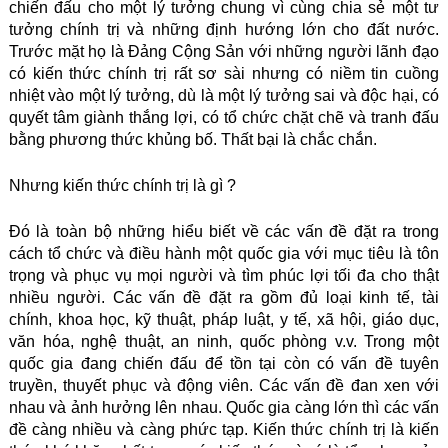
chiến đấu cho một lý tưởng chung vì cùng chia sẻ một tư
tưởng chính trị và những định hướng lớn cho đất nước.
Trước mặt họ là Đảng Cộng Sản với những người lãnh đạo
có kiến thức chính trị rất sơ sài nhưng có niềm tin cuồng
nhiệt vào một lý tưởng, dù là một lý tưởng sai và độc hại, có
quyết tâm giành thắng lợi, có tổ chức chặt chẽ và tranh đấu
bằng phương thức khủng bố. Thất bại là chắc chắn.
Nhưng kiến thức chính trị là gì ?
Đó là toàn bộ những hiểu biết về các vấn đề đặt ra trong
cách tổ chức và điều hành một quốc gia với mục tiêu là tôn
trọng và phục vụ mọi người và tìm phúc lợi tối đa cho thật
nhiều người. Các vấn đề đặt ra gồm đủ loại kinh tế, tài
chính, khoa học, kỹ thuật, pháp luật, y tế, xã hội, giáo dục,
văn hóa, nghệ thuật, an ninh, quốc phòng v.v. Trong một
quốc gia đang chiến đấu để tồn tại còn có vấn đề tuyên
truyền, thuyết phục và động viên. Các vấn đề đan xen với
nhau và ảnh hưởng lên nhau. Quốc gia càng lớn thì các vấn
đề càng nhiều và càng phức tạp. Kiến thức chính trị là kiến