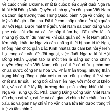
về cuộc chiến Ukraine, nhất là cuộc biểu quyết đuổi Nga ra
khỏi Hội Đồng Nhân Quyền, chính quyền cộng sản Việt Nam
đã chọn lập trường theo Trung Quốc, bênh Nga và chống lại
Mỹ và thế giới dân chủ. Đã thế còn chấp nhận diễn tập quân
sự với Nga. Dưới mắt thế giới, Việt Nam đã chọn đứng vào
phe của cái xấu và cái ác sắp thảm bại. Dĩ nhiên là có
những lý do, thí dụ như vũ khí của quân đội Việt Nam phần
lớn nhập khẩu từ Nga và cần những thiết bị bảo trì từ Nga,
không nên chọc giận Bắc Kinh nhất là đã cam kết hỏi ý kiến
họ trong các vấn đề đối ngoại, việc đuổi Nga ra khỏi Hội
Đồng Nhân Quyền tạo ra một tiền lệ đáng sợ cho chính
quyền cộng sản Việt Nam, cũng có thể có những món nợ
chưa được công khai hóa v.v. Phải thận trọng, nhưng thận
trọng không đồng nghĩa với run sợ, cũng không thể vì sợ
chết mà tự sát. Trong bối cảnh hiện nay, với một chút khéo
léo, vẫn có thể lấy lập trường đúng mà không khiêu khích
Nga và Trung Quốc. Phải chăng Đảng Cộng Sản Việt Nam
đã chọn cái xấu, cái ác và cái gian vì chính bản chất của nó
xấu, ác và gian hay chỉ vì họ vẫn chưa lớn lên được trong trí
tuệ và tầm nhìn ?