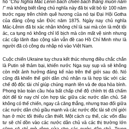
hô
"Chủ Nghĩa Mác Lênin bách chiến bách thắng muôn năm
!"
mà không biết rằng chủ nghĩa này đã bị vất bỏ từ 100 năm
trước ngay trên chính quê hương của nó tại Đại Hội Gotha
của đảng cộng sản Đức năm 1875. Ngày nay chủ nghĩa
Mác-Lênin đã bị xác nhận không chỉ là sai mà còn là một tội
ác, ca tụng nó không chỉ lố bịch mà còn mất vệ sinh nhưng
các cấp lãnh đạo cộng sản vẫn đề cao Hồ Chí Minh như là
người đã có công du nhập nó vào Việt Nam.
Cuộc chiến Ukraine tuy chưa kết thúc nhưng điều chắc chắn
là Putin sẽ thảm bại, khiến nước Nga suy sụp và sẽ không
còn một ảnh hưởng đáng kể nào trên thế giới sau đó. Nó
cũng đã khiến thế giới dân chủ nhận ra là hợp tác với các
chế độ độc tài chỉ giúp chúng mạnh lên và đe dọa hòa bình.
Phong trào toàn cầu hóa bất chấp chế độ chính trị đã chấm
dứt để từ nay chỉ còn hợp tác giữa các nước dân chủ. Sẽ
không có thế chiến, ngay cả căng thẳng, nhưng trao đổi giữa
các nước dân chủ giầu mạnh và các nước độc tài sẽ chỉ giới
hạn ở mức tối thiểu cần thiết. Một cách cụ thể, các vốn đầu
tư sẽ chỉ dồn vào các nước dân chủ và các thị trường lớn
cũng sẽ chỉ mở rộng cửa cho các nước dân chủ. Trung