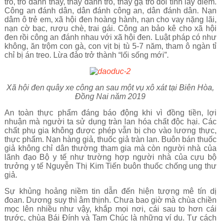
trò, trò đánh thầy, thầy đánh trò, thầy gạ trò đổi tình lấy điểm.
Công an đánh dân, dân đánh công an, dân đánh dân. Nạn
dâm ô trẻ em, xã hội đen hoàng hành, nạn cho vay nặng lãi,
nạn cờ bạc, rượu chè, trai gái. Công an bảo kê cho xã hội
đen rồi công an đánh nhau với xã hội đen. Luật pháp có như
không, ăn trộm con gà, con vịt bị tù 5-7 năm, tham ô ngàn tỉ
chỉ bị án treo. Lừa đảo trở thành “lối sống mới”.
Xã hội đen quây xe công an sau một vụ xô xát tại Biên Hòa,
Đồng Nai năm 2019
An toàn thực phẩm đáng báo động khi vì đồng tiền, lợi
nhuận mà người ta sử dụng tràn lan hóa chất độc hại. Các
chất phụ gia không được phép vẫn bị cho vào lương thực,
thực phẩm. Nạn hàng giả, thuốc giả tràn lan. Buôn bán thuốc
giả không chỉ dân thường tham gia mà còn người nhà của
lãnh đạo Bộ y tế như trường hợp người nhà của cựu bộ
trưởng y tế Nguyễn Thị Kim Tiến buôn thuốc chống ung thư
giả.
Sự khủng hoảng niềm tin dẫn đến hiện tượng mê tín dị
đoan. Dương suy thì âm thịnh. Chưa bao giờ mà chùa chiền
mọc lên nhiều như vậy, khắp mọi nơi, cái sau to hơn cái
trước, chùa Bái Đính và Tam Chúc là những ví dụ. Tư cách