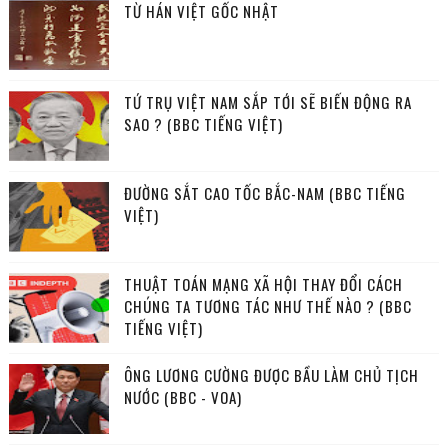
TỪ HÁN VIỆT GỐC NHẬT
TỨ TRỤ VIỆT NAM SẮP TỚI SẼ BIẾN ĐỘNG RA
SAO ? (BBC TIẾNG VIỆT)
ĐƯỜNG SẮT CAO TỐC BẮC-NAM (BBC TIẾNG
VIỆT)
THUẬT TOÁN MẠNG XÃ HỘI THAY ĐỔI CÁCH
CHÚNG TA TƯƠNG TÁC NHƯ THẾ NÀO ? (BBC
TIẾNG VIỆT)
ÔNG LƯƠNG CƯỜNG ĐƯỢC BẦU LÀM CHỦ TỊCH
NƯỚC (BBC - VOA)