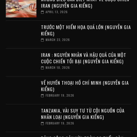
IRAN (NGUYỄN GIA KIỂNG)
APRIL 13, 2026
TRƯỚC MỘT HIỂM HỌA QUÁ LỚN (NGUYỄN GIA
KIỂNG)
MARCH 23, 2026
IRAN : NGUYÊN NHÂN VÀ HẬU QUẢ CỦA MỘT
CUỘC CHIẾN TỒI BẠI (NGUYỄN GIA KIỂNG)
MARCH 10, 2026
VỀ HUYỀN THOẠI HỒ CHÍ MINH (NGUYỄN GIA
KIỂNG)
FEBRUARY 19, 2026
TANZANIA, VÀI SUY TƯ TỪ CỘI NGUỒN CỦA
NHÂN LOẠI (NGUYỄN GIA KIỂNG)
FEBRUARY 19, 2026