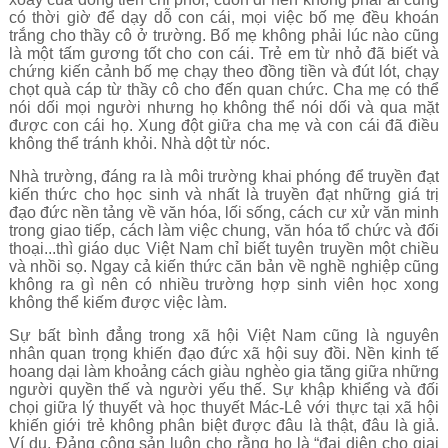
có thời giờ để dạy dỗ con cái, mọi việc bố mẹ đều khoán
trắng cho thầy cô ở trường. Bố mẹ không phải lúc nào cũng
là một tấm gương tốt cho con cái. Trẻ em từ nhỏ đã biết và
chứng kiến cảnh bố mẹ chạy theo đồng tiền và đút lót, chạy
chọt quà cáp từ thầy cô cho đến quan chức. Cha mẹ có thể
nói dối mọi người nhưng họ không thể nói dối và qua mặt
được con cái họ. Xung đột giữa cha mẹ và con cái đã điều
không thể tránh khỏi. Nhà dột từ nóc.
Nhà trường, đáng ra là môi trường khai phóng để truyền đạt
kiến thức cho học sinh và nhất là truyền đạt những giá trị
đạo đức nền tảng về văn hóa, lối sống, cách cư xử văn minh
trong giao tiếp, cách làm việc chung, văn hóa tổ chức và đối
thoại...thì giáo dục Việt Nam chỉ biết tuyên truyền một chiều
và nhồi sọ. Ngay cả kiến thức căn bản về nghề nghiệp cũng
không ra gì nên có nhiều trường hợp sinh viên học xong
không thể kiếm được việc làm.
Sự bất bình đẳng trong xã hội Việt Nam cũng là nguyên
nhân quan trọng khiến đạo đức xã hội suy đồi. Nền kinh tế
hoang dại làm khoảng cách giàu nghèo gia tăng giữa những
người quyền thế và người yếu thế. Sự khập khiểng và đối
chọi giữa lý thuyết và học thuyết Mác-Lê với thực tại xã hội
khiến giới trẻ không phân biệt được đâu là thật, đâu là giả.
Ví dụ, Đảng cộng sản luôn cho rằng họ là “đại diện cho giai