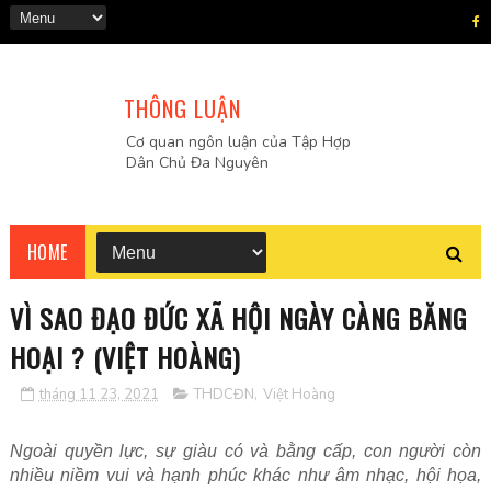
THÔNG LUẬN
Cơ quan ngôn luận của Tập Hợp
Dân Chủ Đa Nguyên
HOME
VÌ SAO ĐẠO ĐỨC XÃ HỘI NGÀY CÀNG BĂNG
HOẠI ? (VIỆT HOÀNG)
tháng 11 23, 2021
THDCĐN
,
Việt Hoàng
Ngoài quyền lực, sự giàu có và bằng cấp, con người còn
nhiều niềm vui và hạnh phúc khác như âm nhạc, hội họa,