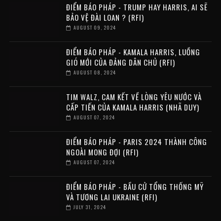
ĐIỂM BÁO PHÁP - TRUMP HAY HARRIS, AI SẼ
BẢO VỆ ĐÀI LOAN ? (RFI)
AUGUST 09, 2024
ĐIỂM BÁO PHÁP - KAMALA HARRIS, LUỒNG
GIÓ MỚI CỦA ĐẢNG DÂN CHỦ (RFI)
AUGUST 08, 2024
TIM WALZ, CAM KẾT VỀ LÒNG YÊU NƯỚC VÀ
CẤP TIẾN CỦA KAMALA HARRIS (NHÃ DUY)
AUGUST 07, 2024
ĐIỂM BÁO PHÁP - PARIS 2024 THÀNH CÔNG
NGOÀI MONG ĐỢI (RFI)
AUGUST 07, 2024
ĐIỂM BÁO PHÁP - BẦU CỬ TỔNG THỐNG MỸ
VÀ TƯƠNG LAI UKRAINE (RFI)
JULY 31, 2024