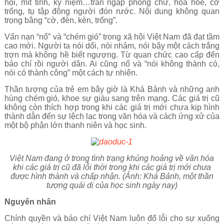
hội, mít tinh, kỷ niệm…tràn ngập phông chữ, hoa hòe, cờ
trống, tụ tập đông người đón rước. Nội dung không quan
trọng bằng “cờ, đèn, kèn, trống”.
Vấn nạn “nổ” và “chém gió” trong xã hội Việt Nam đã đạt tầm
cao mới. Người ta nói dối, nói nhảm, nói bậy một cách trắng
trợn mà không hề biết ngượng. Từ quan chức cao cấp đến
báo chí rồi người dân. Ai cũng nổ và “nói không thành có,
nói có thành công” một cách tự nhiên.
Thần tượng của trẻ em bây giờ là Khá Bảnh và những anh
hùng chém gió, khoe sự giàu sang trên mạng. Các giá trị cũ
không còn thích hợp trong khi các giá trị mới chưa kịp hình
thành dẫn đến sự lệch lạc trong văn hóa và cách ứng xử của
một bộ phận lớn thanh niên và học sinh.
Việt Nam đang ở trong tình trạng khủng hoảng về văn hóa
khi các giá trị cũ đã lỗi thời trong khi các giá trị mới chưa
được hình thành và chấp nhận. (Ảnh: Khá Bảnh, một thần
tượng quái dị của học sinh ngày nay)
Nguyên nhân
Chính quyền và báo chí Việt Nam luôn đổ lỗi cho sự xuống