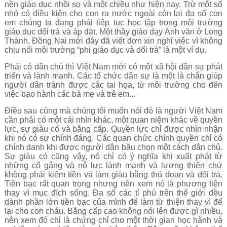
nền giáo dục nhồi sọ và một chiều như hiện nay. Trừ một số
nhỏ có điều kiện cho con ra nước ngoài còn lại đa số con
em chúng ta đang phải tiếp tục học tập trong môi trường
giáo dục dối trá và áp đặt. Một thầy giáo dạy Anh văn ở Long
Thành, Đồng Nai mới đây đã viết đơn xin nghỉ việc vì không
chịu nổi môi trường “phi giáo dục và dối trá” là một ví dụ.
Phải có dân chủ thì Việt Nam mới có một xã hội dân sự phát
triển và lành mạnh. Các tổ chức dân sự là một lá chắn giúp
người dân tránh được các tai họa, từ môi trường cho đến
việc bạo hành các bà mẹ và trẻ em...
Điều sau cùng mà chúng tôi muốn nói đó là người Việt Nam
cần phải có một cái nhìn khác, một quan niệm khác về quyền
lực, sự giàu có và bằng cấp. Quyền lực chỉ được nhìn nhận
khi nó có sự chính đáng. Các quan chức chính quyền chỉ có
chính danh khi được người dân bầu chọn một cách dân chủ.
Sự giàu có cũng vậy, nó chỉ có ý nghĩa khi xuất phát từ
những cố gắng và nỗ lực lành mạnh và lương thiện chứ
không phải kiếm tiền và làm giàu bằng thủ đoạn và dối trá.
Tiền bạc rất quan trọng nhưng nên xem nó là phương tiện
thay vì mục đích sống. Đa số các tỉ phú trên thế giới đều
dành phần lớn tiền bạc của mình để làm từ thiện thay vì để
lại cho con cháu. Bằng cấp cao không nói lên được gì nhiều,
nên xem đó chỉ là chứng chỉ cho một thời gian học hành và