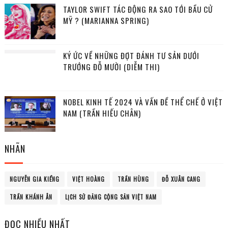
TAYLOR SWIFT TÁC ĐỘNG RA SAO TỚI BẦU CỬ
MỸ ? (MARIANNA SPRING)
KÝ ỨC VỀ NHỮNG ĐỢT ĐÁNH TƯ SẢN DƯỚI
TRƯỚNG ĐỖ MƯỜI (DIỄM THI)
NOBEL KINH TẾ 2024 VÀ VẤN ĐỀ THỂ CHẾ Ở VIỆT
NAM (TRẦN HIẾU CHÂN)
NHÃN
NGUYỄN GIA KIỂNG
VIỆT HOÀNG
TRẦN HÙNG
ĐỖ XUÂN CANG
TRẦN KHÁNH ÂN
LỊCH SỬ ĐẢNG CỘNG SẢN VIỆT NAM
ĐỌC NHIỀU NHẤT