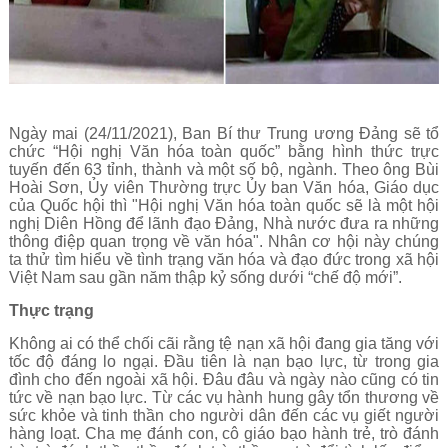
Ngày mai (24/11/2021), Ban Bí thư Trung ương Đảng sẽ tổ
chức “Hội nghị Văn hóa toàn quốc” bằng hình thức trực
tuyến đến 63 tỉnh, thành và một số bộ, ngành. Theo ông Bùi
Hoài Sơn, Ủy viên Thường trực Ủy ban Văn hóa, Giáo dục
của Quốc hội thì "Hội nghị Văn hóa toàn quốc sẽ là một hội
nghị Diên Hồng để lãnh đạo Đảng, Nhà nước đưa ra những
thông điệp quan trọng về văn hóa". Nhân cơ hội này chúng
ta thử tìm hiểu về tình trạng văn hóa và đạo đức trong xã hội
Việt Nam sau gần năm thập kỷ sống dưới “chế độ mới”.
Thực trạng
Không ai có thể chối cãi rằng tệ nạn xã hội đang gia tăng với
tốc độ đáng lo ngại. Đầu tiên là nạn bạo lực, từ trong gia
đình cho đến ngoài xã hội. Đâu đâu và ngày nào cũng có tin
tức về nạn bạo lực. Từ các vụ hành hung gây tổn thương về
sức khỏe và tinh thần cho người dân đến các vụ giết người
hàng loạt. Cha mẹ đánh con, cô giáo bạo hành trẻ, trò đánh