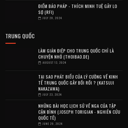
ĐIỂM BÁO PHÁP - THÍCH MINH TUỆ GÂY LO
SỢ (RFI)
JULY 28, 2024
TRUNG QUỐC
LÀM GIÁN ĐIỆP CHO TRUNG QUỐC CHỈ LÀ
CHUYỆN NHỎ (THOIBAO.DE)
AUGUST 13, 2024
TẠI SAO PHÁT BIỂU CỦA LÝ CƯỜNG VỀ KINH
TẾ TRUNG QUỐC GÂY BỐI RỐI ? (KATSUJI
NAKAZAWA)
JULY 23, 2024
NHỮNG BÀI HỌC LỊCH SỬ VỀ NGA CỦA TẬP
CẬN BÌNH (JOSEPH TORIGIAN - NGHIÊN CỨU
QUỐC TẾ)
JUNE 29, 2024