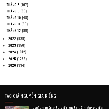
THÁNG 8
(107)
THÁNG 9
(60)
THÁNG 10
(48)
THÁNG 11
(90)
THÁNG 12
(98)
2022
(828)
►
2023
(350)
►
2024
(1012)
►
2025
(1289)
►
2026
(334)
►
TÁC GIẢ NGUYỄN GIA KIỂNG
NHỮNG ĐIỀU CẦN BIẾT NHẤT VỀ CUỘC CHIẾN