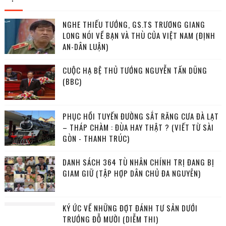
NGHE THIẾU TƯỚNG, GS.TS TRƯƠNG GIANG
LONG NÓI VỀ BẠN VÀ THÙ CỦA VIỆT NAM (ĐỊNH
AN-DÂN LUẬN)
CUỘC HẠ BỆ THỦ TƯỚNG NGUYỄN TẤN DŨNG
(BBC)
PHỤC HỒI TUYẾN ĐƯỜNG SẮT RĂNG CƯA ĐÀ LẠT
– THÁP CHÀM : ĐÙA HAY THẬT ? (VIẾT TỪ SÀI
GÒN - THANH TRÚC)
DANH SÁCH 364 TÙ NHÂN CHÍNH TRỊ ĐANG BỊ
GIAM GIỮ (TẬP HỢP DÂN CHỦ ĐA NGUYÊN)
KÝ ỨC VỀ NHỮNG ĐỢT ĐÁNH TƯ SẢN DƯỚI
TRƯỚNG ĐỖ MƯỜI (DIỄM THI)