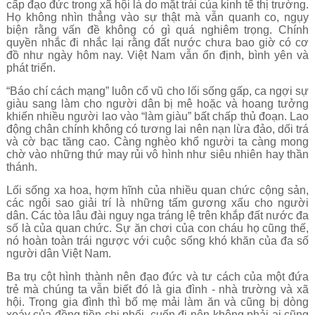
cấp đạo đức trong xã hội là do mặt trái của kinh tế thị trường.
Họ không nhìn thẳng vào sự thật mà vẫn quanh co, ngụy
biện rằng vấn đề không có gì quá nghiêm trọng. Chính
quyền nhắc đi nhắc lại rằng đất nước chưa bao giờ có cơ
đồ như ngày hôm nay. Việt Nam vẫn ổn định, bình yên và
phát triển.
“Báo chí cách mạng” luôn cổ vũ cho lối sống gấp, ca ngợi sự
giàu sang làm cho người dân bị mê hoặc và hoang tưởng
khiến nhiều người lao vào “làm giàu” bất chấp thủ đoạn. Lao
động chân chính không có tương lai nên nạn lừa đảo, dối trá
và cờ bạc tăng cao. Càng nghèo khổ người ta càng mong
chờ vào những thứ may rủi vô hình như siêu nhiên hay thần
thánh.
Lối sống xa hoa, hợm hĩnh của nhiều quan chức cộng sản,
các ngôi sao giải trí là những tấm gương xấu cho người
dân. Các tòa lâu đài nguy nga tráng lệ trên khắp đất nước đa
số là của quan chức. Sự ăn chơi của con cháu họ cũng thế,
nó hoàn toàn trái ngược với cuộc sống khó khăn của đa số
người dân Việt Nam.
Ba trụ cột hình thành nên đạo đức và tư cách của một đứa
trẻ mà chúng ta vẫn biết đó là gia đình - nhà trường và xã
hội. Trong gia đình thì bố mẹ mải làm ăn và cũng bị dòng
xoáy của đồng tiền chi phối, cuốn đi nên không phải ai cũng