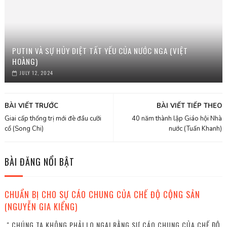
PUTIN VÀ SỰ HỦY DIỆT TẤT YẾU CỦA NƯỚC NGA (VIỆT
HOÀNG)
JULY 12, 2024
BÀI VIẾT TRƯỚC
BÀI VIẾT TIẾP THEO
Giai cấp thống trị mới đè đầu cưỡi
40 năm thành lập Giáo hội Nhà
cổ (Song Chi)
nước (Tuấn Khanh)
BÀI ĐĂNG NỔI BẬT
CHUẨN BỊ CHO SỰ CÁO CHUNG CỦA CHẾ ĐỘ CỘNG SẢN
(NGUYỄN GIA KIỂNG)
" CHÚNG TA KHÔNG PHẢI LO NGẠI RẰNG SỰ CÁO CHUNG CỦA CHẾ ĐỘ