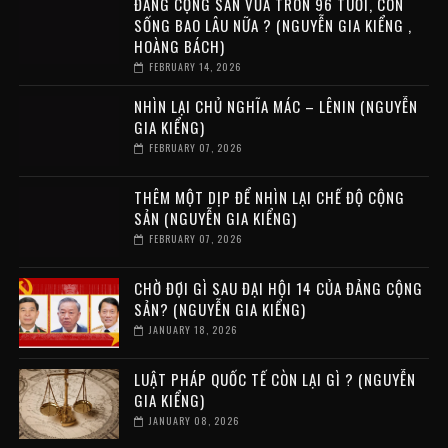
ĐẢNG CỘNG SẢN VỪA TRÒN 96 TUỔI, CÒN
SỐNG BAO LÂU NỮA ? (NGUYỄN GIA KIỂNG ,
HOÀNG BÁCH)
FEBRUARY 14, 2026
NHÌN LẠI CHỦ NGHĨA MÁC – LÊNIN (NGUYỄN
GIA KIỂNG)
FEBRUARY 07, 2026
THÊM MỘT DỊP ĐỂ NHÌN LẠI CHẾ ĐỘ CỘNG
SẢN (NGUYỄN GIA KIỂNG)
FEBRUARY 07, 2026
CHỜ ĐỢI GÌ SAU ĐẠI HỘI 14 CỦA ĐẢNG CỘNG
SẢN? (NGUYỄN GIA KIỂNG)
JANUARY 18, 2026
LUẬT PHÁP QUỐC TẾ CÒN LẠI GÌ ? (NGUYỄN
GIA KIỂNG)
JANUARY 08, 2026