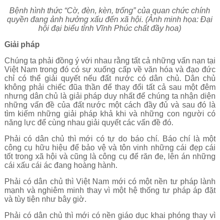
Bệnh hình thức “Cờ, đèn, kèn, trống” của quan chức chính
quyền đang ảnh hưởng xấu đến xã hội. (Ảnh minh họa: Đại
hội đại biểu tỉnh Vĩnh Phúc chất đầy hoa)
Giải pháp
Chúng ta phải đồng ý với nhau rằng tất cả những vấn nạn tại
Việt Nam trong đó có sự xuống cấp về văn hóa và đạo đức
chỉ có thể giải quyết nếu đất nước có dân chủ. Dân chủ
không phải chiếc đũa thần để thay đổi tất cả sau một đêm
nhưng dân chủ là giải pháp duy nhất để chúng ta nhận diện
những vấn đề của đất nước một cách đầy đủ và sau đó là
tìm kiếm những giải pháp khả khi và những con người có
năng lực để cùng nhau giải quyết các vấn đề đó.
Phải có dân chủ thì mới có tự do báo chí. Báo chí là một
công cụ hữu hiệu để bảo vệ và tôn vinh những cái đẹp cái
tốt trong xã hội và cũng là công cụ để răn đe, lên án những
cái xấu cái ác đang hoàng hành.
Phải có dân chủ thì Việt Nam mới có một nền tư pháp lành
mạnh và nghiêm minh thay vì một hệ thống tư pháp áp đặt
và tùy tiện như bây giờ.
Phải có dân chủ thì mới có nền giáo dục khai phóng thay vì