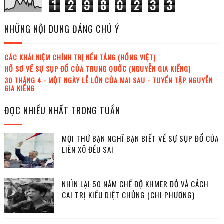
1
2
9
8
0
2
3
3
NHỮNG NỘI DUNG ĐÁNG CHÚ Ý
CÁC KHÁI NIỆM CHÍNH TRỊ NỀN TẢNG (HỒNG VIỆT)
HỒ SƠ VỀ SỰ SỤP ĐỔ CỦA TRUNG QUỐC (NGUYỄN GIA KIỂNG)
30 THÁNG 4 - MỘT NGÀY LỄ LỚN CỦA MAI SAU - TUYỂN TẬP NGUYỄN
GIA KIỂNG
ĐỌC NHIỀU NHẤT TRONG TUẦN
MỌI THỨ BẠN NGHĨ BẠN BIẾT VỀ SỰ SỤP ĐỔ CỦA
LIÊN XÔ ĐỀU SAI
NHÌN LẠI 50 NĂM CHẾ ĐỘ KHMER ĐỎ VÀ CÁCH
CAI TRỊ KIỂU DIỆT CHỦNG (CHI PHƯƠNG)