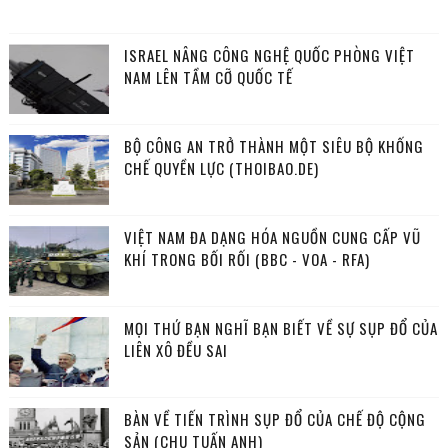
ISRAEL NÂNG CÔNG NGHỆ QUỐC PHÒNG VIỆT
NAM LÊN TẦM CỠ QUỐC TẾ
BỘ CÔNG AN TRỞ THÀNH MỘT SIÊU BỘ KHỐNG
CHẾ QUYỀN LỰC (THOIBAO.DE)
VIỆT NAM ĐA DẠNG HÓA NGUỒN CUNG CẤP VŨ
KHÍ TRONG BỐI RỐI (BBC - VOA - RFA)
MỌI THỨ BẠN NGHĨ BẠN BIẾT VỀ SỰ SỤP ĐỔ CỦA
LIÊN XÔ ĐỀU SAI
BÀN VỀ TIẾN TRÌNH SỤP ĐỔ CỦA CHẾ ĐỘ CỘNG
SẢN (CHU TUẤN ANH)