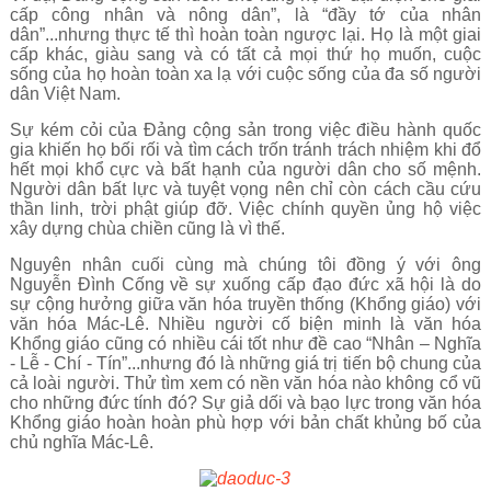
cấp công nhân và nông dân”, là “đầy tớ của nhân
dân”...nhưng thực tế thì hoàn toàn ngược lại. Họ là một giai
cấp khác, giàu sang và có tất cả mọi thứ họ muốn, cuộc
sống của họ hoàn toàn xa lạ với cuộc sống của đa số người
dân Việt Nam.
Sự kém cỏi của Đảng cộng sản trong việc điều hành quốc
gia khiến họ bối rối và tìm cách trốn tránh trách nhiệm khi đổ
hết mọi khổ cực và bất hạnh của người dân cho số mệnh.
Người dân bất lực và tuyệt vọng nên chỉ còn cách cầu cứu
thần linh, trời phật giúp đỡ. Việc chính quyền ủng hộ việc
xây dựng chùa chiền cũng là vì thế.
Nguyên nhân cuối cùng mà chúng tôi đồng ý với ông
Nguyễn Đình Cống về sự xuống cấp đạo đức xã hội là do
sự cộng hưởng giữa văn hóa truyền thống (Khổng giáo) với
văn hóa Mác-Lê. Nhiều người cố biện minh là văn hóa
Khổng giáo cũng có nhiều cái tốt như đề cao “Nhân – Nghĩa
- Lễ - Chí - Tín”...nhưng đó là những giá trị tiến bộ chung của
cả loài người. Thử tìm xem có nền văn hóa nào không cổ vũ
cho những đức tính đó? Sự giả dối và bạo lực trong văn hóa
Khổng giáo hoàn hoàn phù hợp với bản chất khủng bố của
chủ nghĩa Mác-Lê.