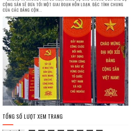
CỘNG SẢN SẼ ĐƯA TỚI MỘT GIAI ĐOẠN HỖN LOẠN. ĐẶC TÍNH CHUNG
CỦA CÁC ĐẢNG CỘN...
TỔNG SỐ LƯỢT XEM TRANG