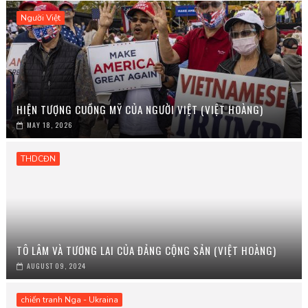
Người Việt
HIỆN TƯỢNG CUỒNG MỸ CỦA NGƯỜI VIỆT (VIỆT HOÀNG)
MAY 18, 2026
THDCĐN
TÔ LÂM VÀ TƯƠNG LAI CỦA ĐẢNG CỘNG SẢN (VIỆT HOÀNG)
AUGUST 09, 2024
chiến tranh Nga - Ukraina