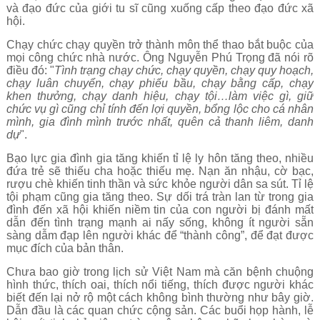
và đạo đức của giới tu sĩ cũng xuống cấp theo đạo đức xã
hội.
Chạy chức chạy quyền trở thành môn thể thao bắt buộc của
mọi công chức nhà nước. Ông Nguyễn Phú Trọng đã nói rõ
điều đó: "
Tình trạng chạy chức, chạy quyền, chạy quy hoạch,
chạy luân chuyển, chạy phiếu bầu, chạy bằng cấp, chạy
khen thưởng, chạy danh hiệu, chạy tội…làm việc gì, giữ
chức vụ gì cũng chỉ tính đến lợi quyền, bổng lộc cho cá nhân
mình, gia đình mình trước nhất, quên cả thanh liêm, danh
dự
".
Bạo lực gia đình gia tăng khiến tỉ lệ ly hôn tăng theo, nhiều
đứa trẻ sẽ thiếu cha hoặc thiếu mẹ. Nạn ăn nhậu, cờ bạc,
rượu chè khiến tinh thần và sức khỏe người dân sa sút. Tỉ lệ
tội phạm cũng gia tăng theo. Sự dối trá tràn lan từ trong gia
đình đến xã hội khiến niềm tin của con người bị đánh mất
dẫn đến tình trạng mạnh ai nấy sống, không ít người sẵn
sàng dẫm đạp lên người khác để “thành công”, để đạt được
mục đích của bản thân.
Chưa bao giờ trong lịch sử Việt Nam mà căn bệnh chuộng
hình thức, thích oai, thích nổi tiếng, thích được người khác
biết đến lại nở rộ một cách không bình thường như bây giờ.
Dẫn đầu là các quan chức cộng sản. Các buổi họp hành, lễ