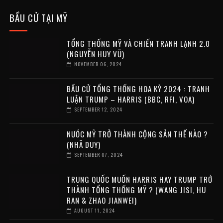
BẦU CỬ TẠI MỸ
TỔNG THỐNG MỸ VÀ CHIẾN TRANH LẠNH 2.0
(NGUYỄN HUY VŨ)
NOVEMBER 06, 2024
BẦU CỬ TỔNG THỐNG HOA KỲ 2024 : TRANH
LUẬN TRUMP – HARRIS (BBC, RFI, VOA)
SEPTEMBER 12, 2024
NƯỚC MỸ TRỞ THÀNH CỘNG SẢN THẾ NÀO ?
(NHÃ DUY)
SEPTEMBER 07, 2024
TRUNG QUỐC MUỐN HARRIS HAY TRUMP TRỞ
THÀNH TỔNG THỐNG MỸ ? (WANG JISI, HU
RAN & ZHAO JIANWEI)
AUGUST 11, 2024