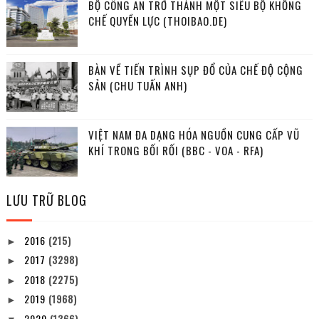
BỘ CÔNG AN TRỞ THÀNH MỘT SIÊU BỘ KHỐNG
CHẾ QUYỀN LỰC (THOIBAO.DE)
BÀN VỀ TIẾN TRÌNH SỤP ĐỔ CỦA CHẾ ĐỘ CỘNG
SẢN (CHU TUẤN ANH)
VIỆT NAM ĐA DẠNG HÓA NGUỒN CUNG CẤP VŨ
KHÍ TRONG BỐI RỐI (BBC - VOA - RFA)
LƯU TRỮ BLOG
2016
(215)
►
2017
(3298)
►
2018
(2275)
►
2019
(1968)
►
2020
(1366)