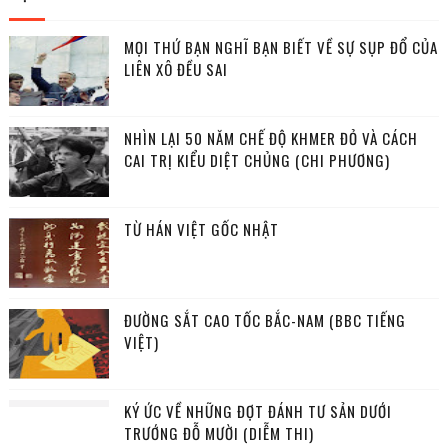
MỌI THỨ BẠN NGHĨ BẠN BIẾT VỀ SỰ SỤP ĐỔ CỦA
LIÊN XÔ ĐỀU SAI
NHÌN LẠI 50 NĂM CHẾ ĐỘ KHMER ĐỎ VÀ CÁCH
CAI TRỊ KIỂU DIỆT CHỦNG (CHI PHƯƠNG)
TỪ HÁN VIỆT GỐC NHẬT
ĐƯỜNG SẮT CAO TỐC BẮC-NAM (BBC TIẾNG
VIỆT)
KÝ ỨC VỀ NHỮNG ĐỢT ĐÁNH TƯ SẢN DƯỚI
TRƯỚNG ĐỖ MƯỜI (DIỄM THI)