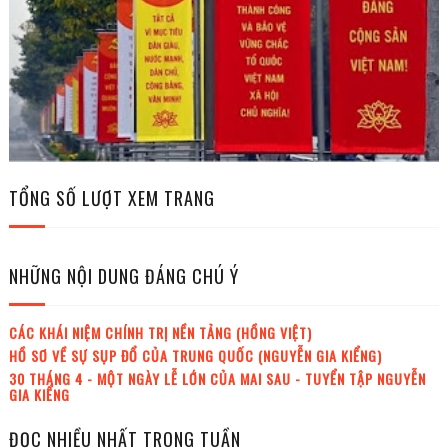
TỔNG SỐ LƯỢT XEM TRANG
NHỮNG NỘI DUNG ĐÁNG CHÚ Ý
CÁC KHÁI NIỆM CHÍNH TRỊ NỀN TẢNG (HỒNG VIỆT)
HỒ SƠ VỀ SỰ SỤP ĐỔ CỦA TRUNG QUỐC (NGUYỄN GIA KIỂNG)
30 THÁNG 4 - MỘT NGÀY LỄ LỚN CỦA MAI SAU - TUYỂN TẬP NGUYỄN
GIA KIỂNG
ĐỌC NHIỀU NHẤT TRONG TUẦN