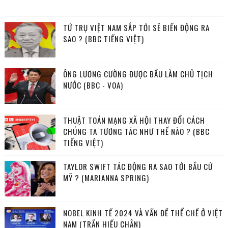
TỨ TRỤ VIỆT NAM SẮP TỚI SẼ BIẾN ĐỘNG RA
SAO ? (BBC TIẾNG VIỆT)
ÔNG LƯƠNG CƯỜNG ĐƯỢC BẦU LÀM CHỦ TỊCH
NƯỚC (BBC - VOA)
THUẬT TOÁN MẠNG XÃ HỘI THAY ĐỔI CÁCH
CHÚNG TA TƯƠNG TÁC NHƯ THẾ NÀO ? (BBC
TIẾNG VIỆT)
TAYLOR SWIFT TÁC ĐỘNG RA SAO TỚI BẦU CỬ
MỸ ? (MARIANNA SPRING)
NOBEL KINH TẾ 2024 VÀ VẤN ĐỀ THỂ CHẾ Ở VIỆT
NAM (TRẦN HIẾU CHÂN)