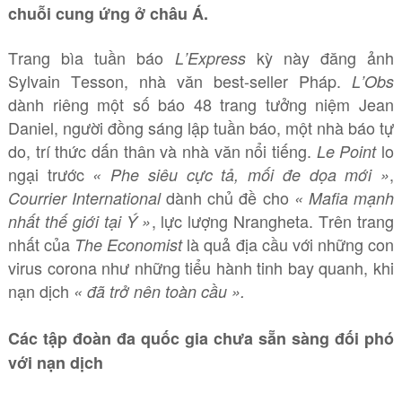
chuỗi cung ứng ở châu Á.
Trang bìa tuần báo
kỳ này đăng ảnh
L’Express
Sylvain Tesson, nhà văn best-seller Pháp.
L’Obs
dành riêng một số báo 48 trang tưởng niệm Jean
Daniel, người đồng sáng lập tuần báo, một nhà báo tự
do, trí thức dấn thân và nhà văn nổi tiếng.
lo
Le Point
ngại trước
,
« Phe siêu cực tả, mối đe dọa mới »
dành chủ đề cho
Courrier International
« Mafia mạnh
, lực lượng Nrangheta. Trên trang
nhất thế giới tại Ý »
nhất của
là quả địa cầu với những con
The Economist
virus corona như những tiểu hành tinh bay quanh, khi
nạn dịch
« đã trở nên toàn cầu ».
Các tập đoàn đa quốc gia chưa sẵn sàng đối phó
với nạn dịch