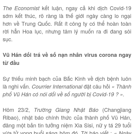
kết luận, ngay cả khi dịch Covid-19
The Economist
sớm kết thúc, rõ ràng là thế giới ngày càng lo ngại
hơn về Trung Quốc. Rất ít công ty có thể hoàn toàn
rời hẳn Hoa lục, nhưng tâm lý muốn ra đi đang sôi
sục.
Vũ Hán dối trá về số nạn nhân virus corona ngay
từ đầu
Sự thiếu minh bạch của Bắc Kinh về dịch bệnh luôn
là nghi vấn.
đặt câu hỏi
Courrier International
« Thành
phố Vũ Hán có nói dối về số người bị Covid-19 ? ».
Hôm 23/2,
(Changjiang
Trường Giang Nhật Báo
Ribao), nhật báo chính thức của thành phố Vũ Hán,
đăng một bản tin tưởng niệm Xia Sisi, nữ y tá 29 tuổi
vừa tử vong buổi sáng hôm đó. Tờ báo viết :
« Ngày