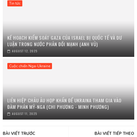
Tin tức
KẾ HOẠCH KIỂM SOÁT GAZA CỦA ISRAEL BỊ QUỐC TẾ VÀ DƯ
LUẬN TRONG NƯỚC PHẢN ĐỐI MẠNH (ANH VŨ)
AUGUST 12, 2025
Cuộc chiến Nga-Ukraine
LIÊN HIỆP CHÂU ÂU HỌP KHẨN ĐỂ UKRAINA THAM GIA VÀO
ĐÀM PHÁN MỸ-NGA (CHI PHƯƠNG - MINH PHƯƠNG)
AUGUST 11, 2025
BÀI VIẾT TRƯỚC
BÀI VIẾT TIẾP THEO