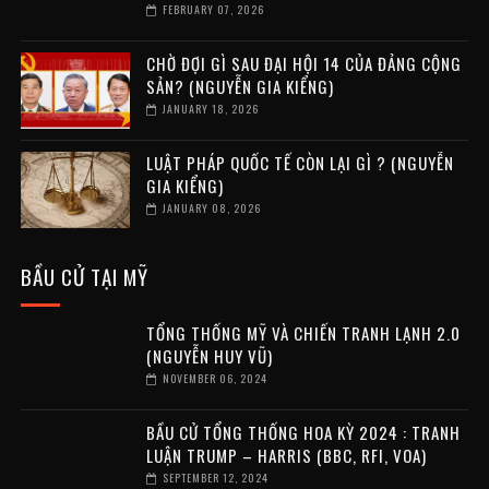
FEBRUARY 07, 2026
CHỜ ĐỢI GÌ SAU ĐẠI HỘI 14 CỦA ĐẢNG CỘNG
SẢN? (NGUYỄN GIA KIỂNG)
JANUARY 18, 2026
LUẬT PHÁP QUỐC TẾ CÒN LẠI GÌ ? (NGUYỄN
GIA KIỂNG)
JANUARY 08, 2026
BẦU CỬ TẠI MỸ
TỔNG THỐNG MỸ VÀ CHIẾN TRANH LẠNH 2.0
(NGUYỄN HUY VŨ)
NOVEMBER 06, 2024
BẦU CỬ TỔNG THỐNG HOA KỲ 2024 : TRANH
LUẬN TRUMP – HARRIS (BBC, RFI, VOA)
SEPTEMBER 12, 2024