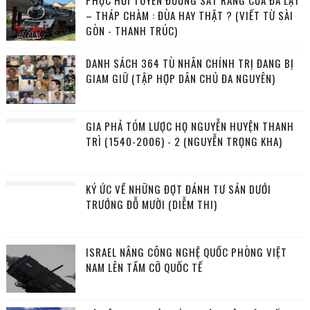
PHỤC HỒI TUYẾN ĐƯỜNG SẮT RĂNG CƯA ĐÀ LẠT
– THÁP CHÀM : ĐÙA HAY THẬT ? (VIẾT TỪ SÀI
GÒN - THANH TRÚC)
DANH SÁCH 364 TÙ NHÂN CHÍNH TRỊ ĐANG BỊ
GIAM GIỮ (TẬP HỢP DÂN CHỦ ĐA NGUYÊN)
GIA PHẢ TÓM LƯỢC HỌ NGUYỄN HUYỆN THANH
TRÌ (1540-2006) - 2 (NGUYỄN TRỌNG KHA)
KÝ ỨC VỀ NHỮNG ĐỢT ĐÁNH TƯ SẢN DƯỚI
TRƯỚNG ĐỖ MƯỜI (DIỄM THI)
ISRAEL NÂNG CÔNG NGHỆ QUỐC PHÒNG VIỆT
NAM LÊN TẦM CỠ QUỐC TẾ