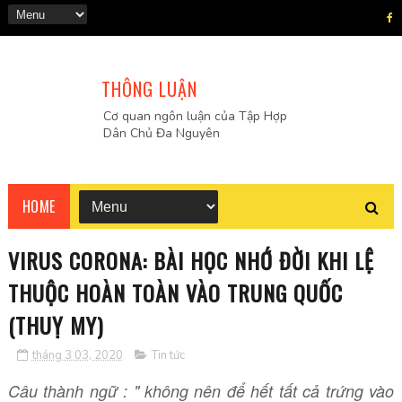
THÔNG LUẬN
Cơ quan ngôn luận của Tập Hợp
Dân Chủ Đa Nguyên
HOME
VIRUS CORONA: BÀI HỌC NHỚ ĐỜI KHI LỆ
THUỘC HOÀN TOÀN VÀO TRUNG QUỐC
(THUỴ MY)
tháng 3 03, 2020
Tin tức
Câu thành ngữ : " không nên để hết tất cả trứng vào