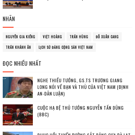
NHÃN
NGUYỄN GIA KIỂNG
VIỆT HOÀNG
TRẦN HÙNG
ĐỖ XUÂN CANG
TRẦN KHÁNH ÂN
LỊCH SỬ ĐẢNG CỘNG SẢN VIỆT NAM
ĐỌC NHIỀU NHẤT
NGHE THIẾU TƯỚNG, GS.TS TRƯƠNG GIANG
LONG NÓI VỀ BẠN VÀ THÙ CỦA VIỆT NAM (ĐỊNH
AN-DÂN LUẬN)
CUỘC HẠ BỆ THỦ TƯỚNG NGUYỄN TẤN DŨNG
(BBC)