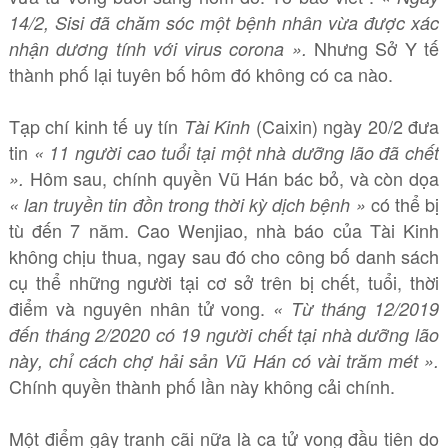
14/2, Sisi đã chăm sóc một bệnh nhân vừa được xác
Nhưng Sở Y tế
nhận dương tính với virus corona ».
thành phố lại tuyên bố hôm đó không có ca nào.
Tạp chí kinh tế uy tín
(Caixin) ngày 20/2 đưa
Tài Kinh
tin
« 11 người cao tuổi tại một nhà dưỡng lão đã chết
Hôm sau, chính quyền Vũ Hán bác bỏ, và còn dọa
».
có thể bị
« lan truyền tin đồn trong thời kỳ dịch bệnh »
tù đến 7 năm. Cao Wenjiao, nhà báo của Tài Kinh
không chịu thua, ngay sau đó cho công bố danh sách
cụ thể những người tại cơ sở trên bị chết, tuổi, thời
điểm và nguyên nhân tử vong.
« Từ tháng 12/2019
đến tháng 2/2020 có 19 người chết tại nhà dưỡng lão
này, chỉ cách chợ hải sản Vũ Hán có vài trăm mét ».
Chính quyền thành phố lần này không cải chính.
Một điểm gây tranh cãi nữa là ca tử vong đầu tiên do