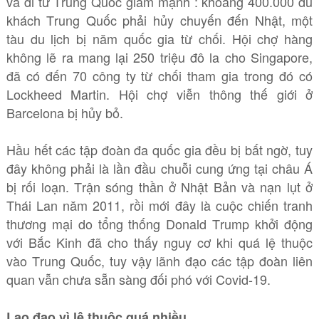
và đi từ Trung Quốc giảm mạnh : khoảng 400.000 du
khách Trung Quốc phải hủy chuyến đến Nhật, một
tàu du lịch bị năm quốc gia từ chối. Hội chợ hàng
không lẽ ra mang lại 250 triệu đô la cho Singapore,
đã có đến 70 công ty từ chối tham gia trong đó có
Lockheed Martin. Hội chợ viễn thông thế giới ở
Barcelona bị hủy bỏ.
Hầu hết các tập đoàn đa quốc gia đều bị bất ngờ, tuy
đây không phải là lần đầu chuỗi cung ứng tại châu Á
bị rối loạn. Trận sóng thần ở Nhật Bản và nạn lụt ở
Thái Lan năm 2011, rồi mới đây là cuộc chiến tranh
thương mại do tổng thống Donald Trump khởi động
với Bắc Kinh đã cho thấy nguy cơ khi quá lệ thuộc
vào Trung Quốc, tuy vậy lãnh đạo các tập đoàn liên
quan vẫn chưa sẵn sàng đối phó với Covid-19.
Lao đao vì lệ thuộc quá nhiều