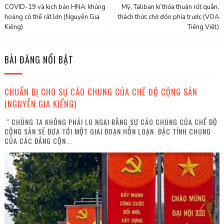
COVID-19 và kịch bản HNA: khủng
Mỹ, Taliban kí thỏa thuận rút quân,
hoảng có thể rất lớn (Nguyễn Gia
thách thức chờ đón phía trước (VOA
Kiểng)
Tiếng Việt)
BÀI ĐĂNG NỔI BẬT
CHUẨN BỊ CHO SỰ CÁO CHUNG CỦA CHẾ ĐỘ CỘNG SẢN
(NGUYỄN GIA KIỂNG)
" CHÚNG TA KHÔNG PHẢI LO NGẠI RẰNG SỰ CÁO CHUNG CỦA CHẾ ĐỘ
CỘNG SẢN SẼ ĐƯA TỚI MỘT GIAI ĐOẠN HỖN LOẠN. ĐẶC TÍNH CHUNG
CỦA CÁC ĐẢNG CỘN...