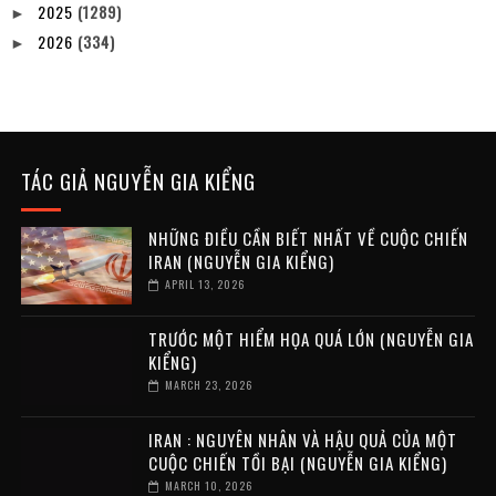
2025
(1289)
►
2026
(334)
►
TÁC GIẢ NGUYỄN GIA KIỂNG
NHỮNG ĐIỀU CẦN BIẾT NHẤT VỀ CUỘC CHIẾN
IRAN (NGUYỄN GIA KIỂNG)
APRIL 13, 2026
TRƯỚC MỘT HIỂM HỌA QUÁ LỚN (NGUYỄN GIA
KIỂNG)
MARCH 23, 2026
IRAN : NGUYÊN NHÂN VÀ HẬU QUẢ CỦA MỘT
CUỘC CHIẾN TỒI BẠI (NGUYỄN GIA KIỂNG)
MARCH 10, 2026