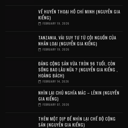
VỀ HUYỀN THOẠI HỒ CHÍ MINH (NGUYỄN GIA
KIỂNG)
FEBRUARY 19, 2026
TANZANIA, VÀI SUY TƯ TỪ CỘI NGUỒN CỦA
NHÂN LOẠI (NGUYỄN GIA KIỂNG)
FEBRUARY 19, 2026
ĐẢNG CỘNG SẢN VỪA TRÒN 96 TUỔI, CÒN
SỐNG BAO LÂU NỮA ? (NGUYỄN GIA KIỂNG ,
HOÀNG BÁCH)
FEBRUARY 14, 2026
NHÌN LẠI CHỦ NGHĨA MÁC – LÊNIN (NGUYỄN
GIA KIỂNG)
FEBRUARY 07, 2026
THÊM MỘT DỊP ĐỂ NHÌN LẠI CHẾ ĐỘ CỘNG
SẢN (NGUYỄN GIA KIỂNG)