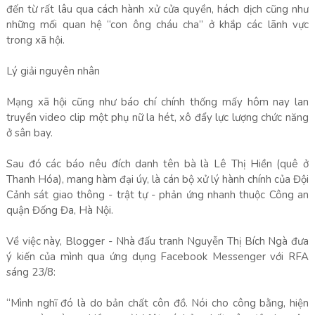
đến từ rất lâu qua cách hành xử cửa quyền, hách dịch cũng như
những mối quan hệ “con ông cháu cha” ở khắp các lãnh vực
trong xã hội.
Lý giải nguyên nhân
Mạng xã hội cũng như báo chí chính thống mấy hôm nay lan
truyền video clip một phụ nữ la hét, xô đẩy lực lượng chức năng
ở sân bay.
Sau đó các báo nêu đích danh tên bà là Lê Thị Hiền (quê ở
Thanh Hóa), mang hàm đại úy, là cán bộ xử lý hành chính của Đội
Cảnh sát giao thông - trật tự - phản ứng nhanh thuộc Công an
quận Đống Đa, Hà Nội.
Về việc này, Blogger - Nhà đấu tranh Nguyễn Thị Bích Ngà đưa
ý kiến của mình qua ứng dụng Facebook Messenger với RFA
sáng 23/8:
“Mình nghĩ đó là do bản chất côn đồ. Nói cho công bằng, hiện