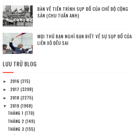
BÀN VỀ TIẾN TRÌNH SỤP ĐỔ CỦA CHẾ ĐỘ CỘNG
SẢN (CHU TUẤN ANH)
MỌI THỨ BẠN NGHĨ BẠN BIẾT VỀ SỰ SỤP ĐỔ CỦA
LIÊN XÔ ĐỀU SAI
LƯU TRỮ BLOG
2016
(215)
►
2017
(3298)
►
2018
(2275)
►
2019
(1968)
▼
THÁNG 1
(170)
THÁNG 2
(149)
THÁNG 3
(155)