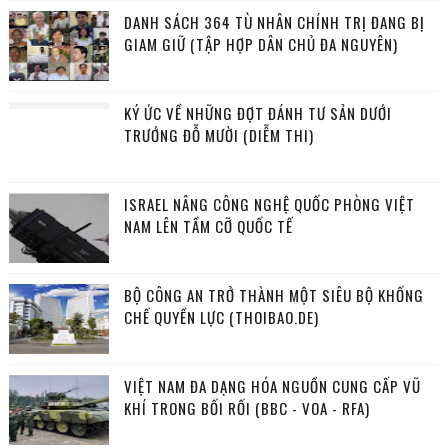
DANH SÁCH 364 TÙ NHÂN CHÍNH TRỊ ĐANG BỊ
GIAM GIỮ (TẬP HỢP DÂN CHỦ ĐA NGUYÊN)
KÝ ỨC VỀ NHỮNG ĐỢT ĐÁNH TƯ SẢN DƯỚI
TRƯỚNG ĐỖ MƯỜI (DIỄM THI)
ISRAEL NÂNG CÔNG NGHỆ QUỐC PHÒNG VIỆT
NAM LÊN TẦM CỠ QUỐC TẾ
BỘ CÔNG AN TRỞ THÀNH MỘT SIÊU BỘ KHỐNG
CHẾ QUYỀN LỰC (THOIBAO.DE)
VIỆT NAM ĐA DẠNG HÓA NGUỒN CUNG CẤP VŨ
KHÍ TRONG BỐI RỐI (BBC - VOA - RFA)