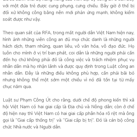
với một đứa trẻ được cung phụng, cưng chiều. Bây giờ ở thế bị
đối xử không công bằng nên mới phản ứng mạnh, không kiểm
soát được như vậy.
Theo quan sát của RFA, trong mắt người dân Việt Nam hiện nay,
hình ảnh những viên công an đủ mọi chức danh là những người
hách dịch, tham nhũng, quan liêu, vô văn hóa, vô đạo đức. Họ
luôn cho mình ở vị trí ban phát, coi dân là những người phải cần
đến họ chứ không phải đó là công việc và trách nhiệm phục vụ
nhân dân mà họ nhận lãnh và được quy định trong Luật công an
nhân dân. Đây là những điều không phù hợp, cần phải bãi bỏ
nhưng không thể một sớm một chiều vì nó đã tồn tại từ mấy
chục năm qua.
Luật sư Phạm Công Út cho rằng, dưới chế độ phong kiến thì xã
hội Việt Nam có hai giai cấp là Địa chủ và Nông dân; còn ở chế
độ hiện nay thì Việt Nam có hai giai cấp phân hóa rõ rệt mà ông
gọi là “Giai cấp thống trị” và “Giai cấp bị trị”. Đó là cán bộ công
chức Nhà nước và Người dân.