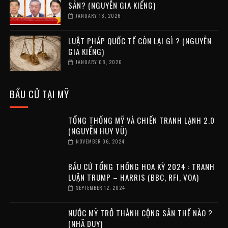
SẢN? (NGUYỄN GIA KIỂNG)
JANUARY 18, 2026
LUẬT PHÁP QUỐC TẾ CÒN LẠI GÌ ? (NGUYỄN
GIA KIỂNG)
JANUARY 08, 2026
BẦU CỬ TẠI MỸ
TỔNG THỐNG MỸ VÀ CHIẾN TRANH LẠNH 2.0
(NGUYỄN HUY VŨ)
NOVEMBER 06, 2024
BẦU CỬ TỔNG THỐNG HOA KỲ 2024 : TRANH
LUẬN TRUMP – HARRIS (BBC, RFI, VOA)
SEPTEMBER 12, 2024
NƯỚC MỸ TRỞ THÀNH CỘNG SẢN THẾ NÀO ?
(NHÃ DUY)