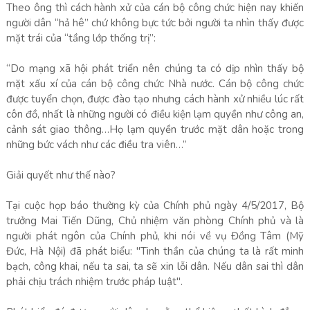
Theo ông thì cách hành xử của cán bộ công chức hiện nay khiến
người dân “hả hê” chứ không bực tức bởi người ta nhìn thấy được
mặt trái của “tầng lớp thống trị”:
“Do mạng xã hội phát triển nên chúng ta có dịp nhìn thấy bộ
mặt xấu xí của cán bộ công chức Nhà nước. Cán bộ công chức
được tuyển chọn, được đào tạo nhưng cách hành xử nhiều lúc rất
côn đồ, nhất là những người có điều kiện lạm quyền như công an,
cảnh sát giao thông…Họ lạm quyền trước mặt dân hoặc trong
những bức vách như các điều tra viên…”
Giải quyết như thế nào?
Tại cuộc họp báo thường kỳ của Chính phủ ngày 4/5/2017, Bộ
trưởng Mai Tiến Dũng, Chủ nhiệm văn phòng Chính phủ và là
người phát ngôn của Chính phủ, khi nói về vụ Đồng Tâm (Mỹ
Đức, Hà Nội) đã phát biểu: "Tinh thần của chúng ta là rất minh
bạch, công khai, nếu ta sai, ta sẽ xin lỗi dân. Nếu dân sai thì dân
phải chịu trách nhiệm trước pháp luật".