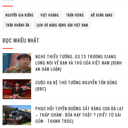
NGUYỄN GIA KIỂNG
VIỆT HOÀNG
TRẦN HÙNG
ĐỖ XUÂN CANG
TRẦN KHÁNH ÂN
LỊCH SỬ ĐẢNG CỘNG SẢN VIỆT NAM
ĐỌC NHIỀU NHẤT
NGHE THIẾU TƯỚNG, GS.TS TRƯƠNG GIANG
LONG NÓI VỀ BẠN VÀ THÙ CỦA VIỆT NAM (ĐỊNH
AN-DÂN LUẬN)
CUỘC HẠ BỆ THỦ TƯỚNG NGUYỄN TẤN DŨNG
(BBC)
PHỤC HỒI TUYẾN ĐƯỜNG SẮT RĂNG CƯA ĐÀ LẠT
– THÁP CHÀM : ĐÙA HAY THẬT ? (VIẾT TỪ SÀI
GÒN - THANH TRÚC)