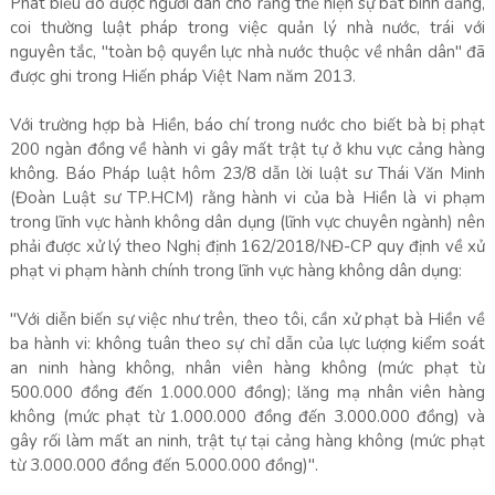
Phát biểu đó được người dân cho rằng thể hiện sự bất bình đẳng,
coi thường luật pháp trong việc quản lý nhà nước, trái với
nguyên tắc, "toàn bộ quyền lực nhà nước thuộc về nhân dân" đã
được ghi trong Hiến pháp Việt Nam năm 2013.
Với trường hợp bà Hiền, báo chí trong nước cho biết bà bị phạt
200 ngàn đồng về hành vi gây mất trật tự ở khu vực cảng hàng
không. Báo Pháp luật hôm 23/8 dẫn lời luật sư Thái Văn Minh
(Đoàn Luật sư TP.HCM) rằng hành vi của bà Hiền là vi phạm
trong lĩnh vực hành không dân dụng (lĩnh vực chuyên ngành) nên
phải được xử lý theo Nghị định 162/2018/NĐ-CP quy định về xử
phạt vi phạm hành chính trong lĩnh vực hàng không dân dụng:
"Với diễn biến sự việc như trên, theo tôi, cần xử phạt bà Hiền về
ba hành vi: không tuân theo sự chỉ dẫn của lực lượng kiểm soát
an ninh hàng không, nhân viên hàng không (mức phạt từ
500.000 đồng đến 1.000.000 đồng); lăng mạ nhân viên hàng
không (mức phạt từ 1.000.000 đồng đến 3.000.000 đồng) và
gây rối làm mất an ninh, trật tự tại cảng hàng không (mức phạt
từ 3.000.000 đồng đến 5.000.000 đồng)".