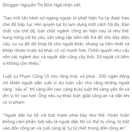
Blogger Nguyễn Thị Bích Ngà nhận xét:
“Sau mỗi lần hành xử ngang ngược bị phát hiện, họ lại được bao
che để tiếp tục nên quyền lực bị lạm dụng một cách tối đa. Bản
chất của chế độ, bản chất ngành công an hiện nay là như thế:
hung hăng với kẻ yếu, sẵn sàng lấp liếm dối trá để che đậy điều
xấu, vu vạ để đổ thừa lỗi cho người khác, nhưng lại hèn nhát và
khiếp nhược trước kẻ khác có vẻ mạnh hơn. Chính quyền như vậy
nên các ngành dọc và người dân cũng vậy thôi. Số người có liêm
sỉ không còn nhiều.”
Luật sư Phạm Công Út cho rằng mức xử phạt 200 ngàn đồng
chỉ khiến người dân cười vì dư luận vẫn cho rằng những người
càng “xấu xí” thì càng lên cao; càng bị kỷ luật thì càng yên ổn và
lên vị trí cao hơn. Ông nêu sự khác biệt giữa công an và dân khi
có vi phạm:
“Người dân hả hê với bức tranh phơi bày như thế. Hoàn toàn
không căm phẫn, bởi nếu là người dân thì có thể bị còng, bị bắt
vào đồn công an và cuối cùng là ‘tự tử chết trong đồn công an’”.