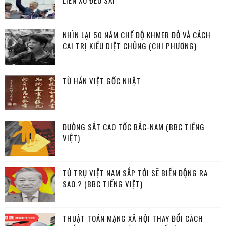
LIÊN XÔ ĐỀU SAI
NHÌN LẠI 50 NĂM CHẾ ĐỘ KHMER ĐỎ VÀ CÁCH
CAI TRỊ KIỂU DIỆT CHỦNG (CHI PHƯƠNG)
TỪ HÁN VIỆT GỐC NHẬT
ĐƯỜNG SẮT CAO TỐC BẮC-NAM (BBC TIẾNG
VIỆT)
TỨ TRỤ VIỆT NAM SẮP TỚI SẼ BIẾN ĐỘNG RA
SAO ? (BBC TIẾNG VIỆT)
THUẬT TOÁN MẠNG XÃ HỘI THAY ĐỔI CÁCH