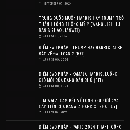
SEPTEMBER 07, 2024
TRUNG QUỐC MUỐN HARRIS HAY TRUMP TRỞ
THÀNH TỔNG THỐNG MỸ ? (WANG JISI, HU
RAN & ZHAO JIANWEI)
AUGUST 11, 2024
ĐIỂM BÁO PHÁP - TRUMP HAY HARRIS, AI SẼ
BẢO VỆ ĐÀI LOAN ? (RFI)
AUGUST 09, 2024
ĐIỂM BÁO PHÁP - KAMALA HARRIS, LUỒNG
GIÓ MỚI CỦA ĐẢNG DÂN CHỦ (RFI)
AUGUST 08, 2024
TIM WALZ, CAM KẾT VỀ LÒNG YÊU NƯỚC VÀ
CẤP TIẾN CỦA KAMALA HARRIS (NHÃ DUY)
AUGUST 07, 2024
ĐIỂM BÁO PHÁP - PARIS 2024 THÀNH CÔNG