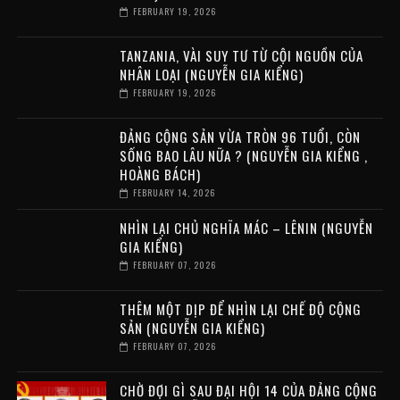
FEBRUARY 19, 2026
TANZANIA, VÀI SUY TƯ TỪ CỘI NGUỒN CỦA
NHÂN LOẠI (NGUYỄN GIA KIỂNG)
FEBRUARY 19, 2026
ĐẢNG CỘNG SẢN VỪA TRÒN 96 TUỔI, CÒN
SỐNG BAO LÂU NỮA ? (NGUYỄN GIA KIỂNG ,
HOÀNG BÁCH)
FEBRUARY 14, 2026
NHÌN LẠI CHỦ NGHĨA MÁC – LÊNIN (NGUYỄN
GIA KIỂNG)
FEBRUARY 07, 2026
THÊM MỘT DỊP ĐỂ NHÌN LẠI CHẾ ĐỘ CỘNG
SẢN (NGUYỄN GIA KIỂNG)
FEBRUARY 07, 2026
CHỜ ĐỢI GÌ SAU ĐẠI HỘI 14 CỦA ĐẢNG CỘNG