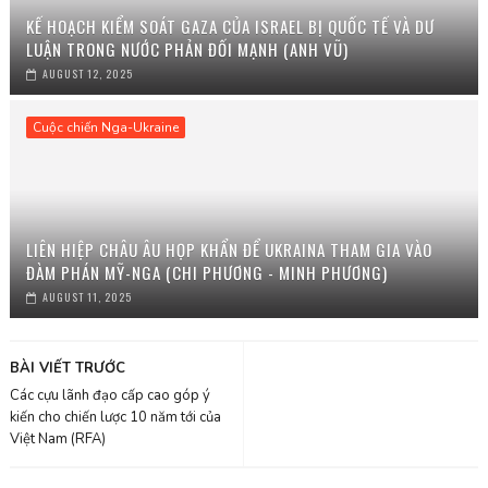
KẾ HOẠCH KIỂM SOÁT GAZA CỦA ISRAEL BỊ QUỐC TẾ VÀ DƯ
LUẬN TRONG NƯỚC PHẢN ĐỐI MẠNH (ANH VŨ)
AUGUST 12, 2025
Cuộc chiến Nga-Ukraine
LIÊN HIỆP CHÂU ÂU HỌP KHẨN ĐỂ UKRAINA THAM GIA VÀO
ĐÀM PHÁN MỸ-NGA (CHI PHƯƠNG - MINH PHƯƠNG)
AUGUST 11, 2025
BÀI VIẾT TRƯỚC
Các cựu lãnh đạo cấp cao góp ý
kiến cho chiến lược 10 năm tới của
Việt Nam (RFA)