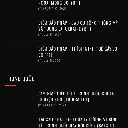
NGOÀI MONG ĐỢI (RFI)
AUGUST 07, 2024
ĐIỂM BÁO PHÁP - BẦU CỬ TỔNG THỐNG MỸ
VÀ TƯƠNG LAI UKRAINE (RFI)
JULY 31, 2024
ĐIỂM BÁO PHÁP - THÍCH MINH TUỆ GÂY LO
SỢ (RFI)
JULY 28, 2024
TRUNG QUỐC
LÀM GIÁN ĐIỆP CHO TRUNG QUỐC CHỈ LÀ
CHUYỆN NHỎ (THOIBAO.DE)
AUGUST 13, 2024
TẠI SAO PHÁT BIỂU CỦA LÝ CƯỜNG VỀ KINH
TẾ TRUNG QUỐC GÂY BỐI RỐI ? (KATSUJI