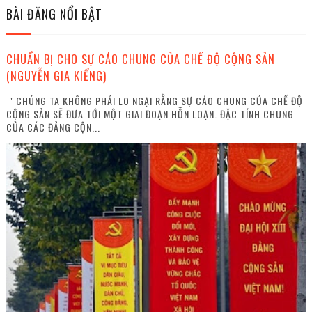
BÀI ĐĂNG NỔI BẬT
CHUẨN BỊ CHO SỰ CÁO CHUNG CỦA CHẾ ĐỘ CỘNG SẢN
(NGUYỄN GIA KIỂNG)
" CHÚNG TA KHÔNG PHẢI LO NGẠI RẰNG SỰ CÁO CHUNG CỦA CHẾ ĐỘ
CỘNG SẢN SẼ ĐƯA TỚI MỘT GIAI ĐOẠN HỖN LOẠN. ĐẶC TÍNH CHUNG
CỦA CÁC ĐẢNG CỘN...