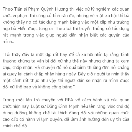
Theo Tiến sĩ Phạm Quỳnh Hương thì việc xử lý nghiêm các quan
chức vi phạm thì cũng có tính răn đe, nhưng về mặt xã hội thì bà
không thấy nó có tác dụng mạnh bằng việc một clip như trường
hợp bà Hiền được tung ra. Theo bà thì truyền thông có tác dụng
rất mạnh trong việc giúp người dân nhận biết các quyền của
mình::
“Tôi thấy đây là một dịp rất hay để cả xã hội nhìn lại rằng, bình
thường chúng ta vẫn bị đối xử như thế này nhưng chúng ta cam
chịu, chấp nhận. Và chuyện đó nó quá bình thường đến nỗi chẳng
ai quay lại cảnh chấp nhận hàng ngày. Bây giờ người ta nhìn thấy
một cảnh rất thực như vậy thì người dân sẽ nhận ra mình được
đối xử thô bạo và không công bằng.”
Trong một lần trò chuyện với RFA về cách hành xử của quan
chức hiện nay, Luật sư Đặng Đình Mạnh nêu lên rằng, việc chế độ
dung dưỡng, không chế tài thích đáng đối với những quan chức
cao cấp có hành vi lạm quyền, đã làm ảnh hưởng đến uy tín của
chính chế độ.