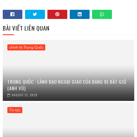
BÀI VIẾT LIÊN QUAN
chính trị Trung Quốc
TRUNG QUỐC : LÃNH ĐẠO NGOẠI GIAO CỦA ĐẢNG BỊ BẮT GIỮ
(ANH VŨ)
AUGUST 12, 2025
Tin tức