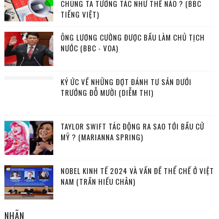
CHÚNG TA TƯƠNG TÁC NHƯ THẾ NÀO ? (BBC
TIẾNG VIỆT)
ÔNG LƯƠNG CƯỜNG ĐƯỢC BẦU LÀM CHỦ TỊCH
NƯỚC (BBC - VOA)
KÝ ỨC VỀ NHỮNG ĐỢT ĐÁNH TƯ SẢN DƯỚI
TRƯỚNG ĐỖ MƯỜI (DIỄM THI)
TAYLOR SWIFT TÁC ĐỘNG RA SAO TỚI BẦU CỬ
MỸ ? (MARIANNA SPRING)
NOBEL KINH TẾ 2024 VÀ VẤN ĐỀ THỂ CHẾ Ở VIỆT
NAM (TRẦN HIẾU CHÂN)
NHÃN