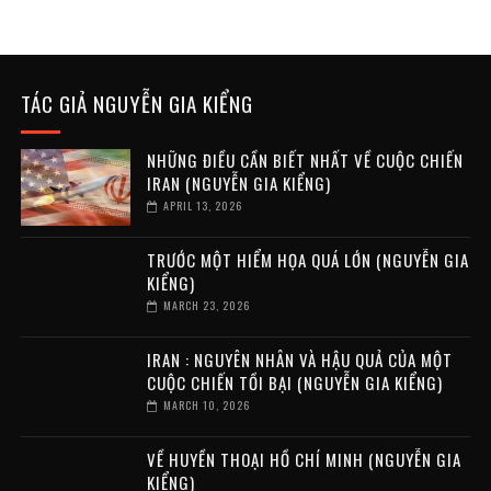
TÁC GIẢ NGUYỄN GIA KIỂNG
NHỮNG ĐIỀU CẦN BIẾT NHẤT VỀ CUỘC CHIẾN
IRAN (NGUYỄN GIA KIỂNG)
APRIL 13, 2026
TRƯỚC MỘT HIỂM HỌA QUÁ LỚN (NGUYỄN GIA
KIỂNG)
MARCH 23, 2026
IRAN : NGUYÊN NHÂN VÀ HẬU QUẢ CỦA MỘT
CUỘC CHIẾN TỒI BẠI (NGUYỄN GIA KIỂNG)
MARCH 10, 2026
VỀ HUYỀN THOẠI HỒ CHÍ MINH (NGUYỄN GIA
KIỂNG)