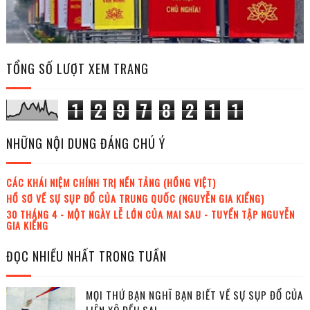
TỔNG SỐ LƯỢT XEM TRANG
1
2
9
7
8
2
1
1
NHỮNG NỘI DUNG ĐÁNG CHÚ Ý
CÁC KHÁI NIỆM CHÍNH TRỊ NỀN TẢNG (HỒNG VIỆT)
HỒ SƠ VỀ SỰ SỤP ĐỔ CỦA TRUNG QUỐC (NGUYỄN GIA KIỂNG)
30 THÁNG 4 - MỘT NGÀY LỄ LỚN CỦA MAI SAU - TUYỂN TẬP NGUYỄN
GIA KIỂNG
ĐỌC NHIỀU NHẤT TRONG TUẦN
MỌI THỨ BẠN NGHĨ BẠN BIẾT VỀ SỰ SỤP ĐỔ CỦA