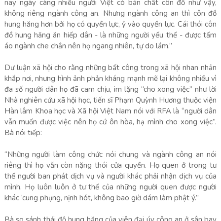
nay ngày càng nhiều người Việt có bản chất côn đồ như vậy,
không riêng ngành công an. Nhưng ngành công an thì côn đồ
hung hăng hơn bởi họ có quyền lực, ỷ vào quyền lực. Cái thói côn
đồ hung hăng ăn hiếp dân - là những người yếu thế - được tấm
áo ngành che chắn nên họ ngang nhiên, tự do lắm.”
Dư luận xã hội cho rằng những bất công trong xã hội nhan nhản
khắp nơi, nhưng hình ảnh phản kháng mạnh mẽ lại không nhiều vì
đa số người dân họ đã cam chịu, im lặng “cho xong việc” như lời
Nhà nghiên cứu xã hội học, tiến sĩ Phạm Quỳnh Hương thuộc viện
Hàn lâm Khoa học và Xã hội Việt Nam nói với RFA là “người dân
vẫn muốn được việc nên họ cứ ôn hòa, hạ mình cho xong việc”.
Bà nói tiếp:
“Những người làm công chức nói chung và ngành công an nói
riêng thì họ vẫn còn nặng thói cửa quyền. Họ quen ở trong tư
thế người ban phát dịch vụ và người khác phải nhận dịch vụ của
mình. Họ luôn luôn ở tư thế của những người quen được người
khác ‘cung phụng, nịnh hót, không bao giờ dám làm phật ý.”
Bà so sánh thái độ hung hăng của viên đại úy công an ở sân bay