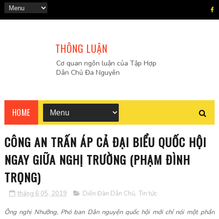
THÔNG LUẬN
Cơ quan ngôn luận của Tập Hợp
Dân Chủ Đa Nguyên
HOME
CÔNG AN TRẤN ÁP CẢ ĐẠI BIỂU QUỐC HỘI
NGAY GIỮA NGHỊ TRƯỜNG (PHẠM ĐÌNH
TRỌNG)
tháng 6 05, 2019
Diễn Đàn Dân Chủ
,
Tin tức
Ông nghị Nhưỡng, Phó ban Dân nguyện quốc hội mới chỉ nói một phần