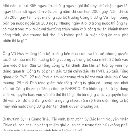
Một năm chỉ có 365 ngày. Trừ những ngày nghỉ thứ bảy, chủ nhật, ngày lễ,
ngày tết thì số ngày làm việc trong năm chỉ còn hơn 200 ngày. Năm chỉ có
hơn 200 ngày làm việc mà ông cựu bộ trưởng Công thương Vũ Huy Hoàng
bôn ba nước ngoài tới 163 ngày. Những ngày ít ỏi ở trong nước thì ông lại
có mặt trong mọi cuộc vui tiệc tùng triền miên khởi công dự án, khánh thành
công trình, khai trương hội chợ. Đó không phải là cuộc sống ăn chơi phè
phỡn thì là gì ?
Ông Vũ Huy Hoàng làm bộ trưởng liền đưa con trai lên bệ phóng quyền
lực ở nơi màu mè lớn, lương bổng cao ngay trong bộ của mình. 22 tuổi vào
làm việc ở ban đầu tư Tổng công ty tài chính dầu khí. 24 tuổi ủy viên hội
đồng quản trị Công ty cổ phần đầu tư tài chính dầu khí PVFI. 25 tuổi, Tổng
giám đốc PVFI. 27 tuổi Phó giám đốc trung tâm hỗ trợ xuất khẩu bộ Công
thương. 29 tuổi Phó tổng giám đốc tổng công ty giầu có, lương cao nhất
của bộ Công thương : Tổng công ty SABECO. Đó không phải là lợi dụng
chức vụ quyền hạn, vun vén đủ thứ thì là gì. Sự lợi dụng chức vụ quyền hạn
để vun vén đủ thứ đang diễn ra ngang nhiên, rầm rộ trên diện rộng từ bộ
máy nhà nước trung ương đến tận chính quyền phường xã.
Bí thư tỉnh ủy Hà Giang Triệu Tài Vinh, bí thư tỉnh ủy Bắc Ninh Nguyễn Nhân
Chiến rải con cháu họ hàng chiếm ghế quan chức trong tỉnh nếu không phải