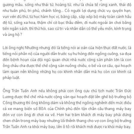
gương mẫu, sống như thái tử, hoàng tử, như là chúa tể rừng xanh, thái độ
như tuần phủ, tri phủ, chánh tổng… Có người lợi dụng chức vụ quyền hạn,
vun vén đủ thứ, từ học hàm học vị, bằng cấp, sắp xếp bộ máy toàn cánh hẩu
đệ tử, sống xa hoa, thậm chí cờ bạc thâu đêm, đi nước ngoài ăn chơi bằng
tiền ngân sách, thì thử hỏi, sao cử tri và nhân dân có thể yêu mến, kính trọng
và ủng hộ ?
Lời ông nghị Nhưỡng nhưng đó là tiếng nói ai oán của hiện thực đất nước, là
tiếng nói phẫn nộ của người dân trước sự hư hỏng đến ngông cuồng, sa đọa
đến bệnh hoạn của đội ngũ quan chức nhà nước cộng sản phần lớn là con
ông cháu cha được thể chế cộng sản nuông chiều, o bế và cơ cấu, qui hoạch
làm quan nên không những họ coi khinh nhân dân mà họ còn coi khinh cả
pháp luật.
Ông Trần Tuấn Anh nếu không phải con ông cựu chủ tịch nước Trần Đức
Lương được thể chế nhà nước cộng sản qui hoạch đặt lên ghế bộ trưởng bộ
Công thương thì ông không dám và không thể ngông nghênh đến mức điều
cả xe mang biển số 80A của Chính phủ đến tận chân cầu thang máy bay
đón vợ con ông đi chơi xa về. Hơn hai trăm khách đi máy bay phải đứng
chen chân trong máy bay nhường lối thênh thang cho vợ con ông bộ trưởng
Trần Tuấn Anh ra khỏi máy bay, lên ô tô rồi khách mới được ra khỏi máy bay.