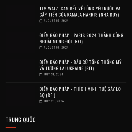
TIM WALZ, CAM KẾT VỀ LÒNG YÊU NƯỚC VÀ
CẤP TIẾN CỦA KAMALA HARRIS (NHÃ DUY)
AUGUST 07, 2024
ĐIỂM BÁO PHÁP - PARIS 2024 THÀNH CÔNG
NGOÀI MONG ĐỢI (RFI)
AUGUST 07, 2024
ĐIỂM BÁO PHÁP - BẦU CỬ TỔNG THỐNG MỸ
VÀ TƯƠNG LAI UKRAINE (RFI)
JULY 31, 2024
ĐIỂM BÁO PHÁP - THÍCH MINH TUỆ GÂY LO
SỢ (RFI)
JULY 28, 2024
TRUNG QUỐC