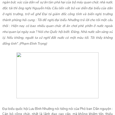
ngàn bức xúc của dân về sự ăn tàn phá hại của bộ máy quan chức nhà nước
độc tài thì ông nghị Nguyễn Hữu Cầu liền vất bỏ vai diễn đại biểu của dân
ở nghị trường, trở về ghế Đại tá giám đốc công tỉnh và biến nghị trường
thành phòng hỏi cung : Tôi đề nghị đại biểu Nhưỡng trả lời cho tôi một câu
thôi : Hiện nay có bao nhiêu quan chức đi ăn chơi phè phỡn ở nước ngoài
như quan lại ngày xưa ? Nói cho Quốc hội biết. Đảng, Nhà nước sẵn sàng xử
lý. Nếu không, người ta cứ nghĩ đất nước có một màu tối. Tôi thấy không
đồng tình". (Phạm Đình Trọng)
Đại biểu quốc hội Lưu Bình Nhưỡng nói tiếng nói của Phó ban Dân nguyện :
Cán bộ công chức, nhất là lãnh đạo cao cấp, mà không khiêm tốn, thiếu