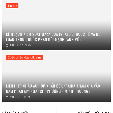
Tin tức
KẾ HOẠCH KIỂM SOÁT GAZA CỦA ISRAEL BỊ QUỐC TẾ VÀ DƯ
LUẬN TRONG NƯỚC PHẢN ĐỐI MẠNH (ANH VŨ)
AUGUST 12, 2025
Cuộc chiến Nga-Ukraine
LIÊN HIỆP CHÂU ÂU HỌP KHẨN ĐỂ UKRAINA THAM GIA VÀO
ĐÀM PHÁN MỸ-NGA (CHI PHƯƠNG - MINH PHƯƠNG)
AUGUST 11, 2025