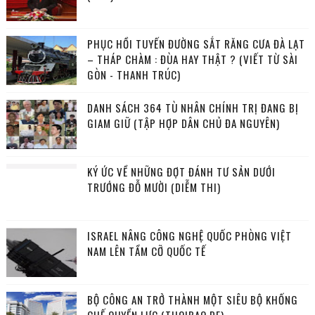
PHỤC HỒI TUYẾN ĐƯỜNG SẮT RĂNG CƯA ĐÀ LẠT
– THÁP CHÀM : ĐÙA HAY THẬT ? (VIẾT TỪ SÀI
GÒN - THANH TRÚC)
DANH SÁCH 364 TÙ NHÂN CHÍNH TRỊ ĐANG BỊ
GIAM GIỮ (TẬP HỢP DÂN CHỦ ĐA NGUYÊN)
KÝ ỨC VỀ NHỮNG ĐỢT ĐÁNH TƯ SẢN DƯỚI
TRƯỚNG ĐỖ MƯỜI (DIỄM THI)
ISRAEL NÂNG CÔNG NGHỆ QUỐC PHÒNG VIỆT
NAM LÊN TẦM CỠ QUỐC TẾ
BỘ CÔNG AN TRỞ THÀNH MỘT SIÊU BỘ KHỐNG