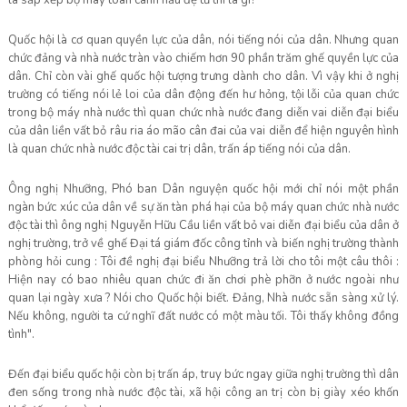
là sắp xếp bộ máy toàn cánh hẩu đệ tử thì là gì?
Quốc hội là cơ quan quyền lực của dân, nói tiếng nói của dân. Nhưng quan
chức đảng và nhà nước tràn vào chiếm hơn 90 phần trăm ghế quyền lực của
dân. Chỉ còn vài ghế quốc hội tượng trưng dành cho dân. Vì vậy khi ở nghị
trường có tiếng nói lẻ loi của dân động đến hư hỏng, tội lỗi của quan chức
trong bộ máy nhà nước thì quan chức nhà nước đang diễn vai diễn đại biểu
của dân liền vất bỏ râu ria áo mão cân đai của vai diễn để hiện nguyên hình
là quan chức nhà nước độc tài cai trị dân, trấn áp tiếng nói của dân.
Ông nghị Nhưỡng, Phó ban Dân nguyện quốc hội mới chỉ nói một phần
ngàn bức xúc của dân về sự ăn tàn phá hại của bộ máy quan chức nhà nước
độc tài thì ông nghị Nguyễn Hữu Cầu liền vất bỏ vai diễn đại biểu của dân ở
nghị trường, trở về ghế Đại tá giám đốc công tỉnh và biến nghị trường thành
phòng hỏi cung : Tôi đề nghị đại biểu Nhưỡng trả lời cho tôi một câu thôi :
Hiện nay có bao nhiêu quan chức đi ăn chơi phè phỡn ở nước ngoài như
quan lại ngày xưa ? Nói cho Quốc hội biết. Đảng, Nhà nước sẵn sàng xử lý.
Nếu không, người ta cứ nghĩ đất nước có một màu tối. Tôi thấy không đồng
tình".
Đến đại biểu quốc hội còn bị trấn áp, truy bức ngay giữa nghị trường thì dân
đen sống trong nhà nước độc tài, xã hội công an trị còn bị giày xéo khốn