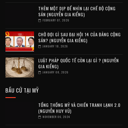
THÊM MỘT DỊP ĐỂ NHÌN LẠI CHẾ ĐỘ CỘNG
SẢN (NGUYỄN GIA KIỂNG)
FEBRUARY 07, 2026
CHỜ ĐỢI GÌ SAU ĐẠI HỘI 14 CỦA ĐẢNG CỘNG
SẢN? (NGUYỄN GIA KIỂNG)
JANUARY 18, 2026
LUẬT PHÁP QUỐC TẾ CÒN LẠI GÌ ? (NGUYỄN
GIA KIỂNG)
JANUARY 08, 2026
BẦU CỬ TẠI MỸ
TỔNG THỐNG MỸ VÀ CHIẾN TRANH LẠNH 2.0
(NGUYỄN HUY VŨ)
NOVEMBER 06, 2024