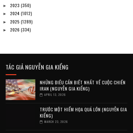
2023
(350)
►
2024
(1012)
►
2025
(1289)
►
2026
(334)
►
TÁC GIẢ NGUYỄN GIA KIỂNG
NHỮNG ĐIỀU CẦN BIẾT NHẤT VỀ CUỘC CHIẾN
IRAN (NGUYỄN GIA KIỂNG)
APRIL 13, 2026
TRƯỚC MỘT HIỂM HỌA QUÁ LỚN (NGUYỄN GIA
KIỂNG)
MARCH 23, 2026