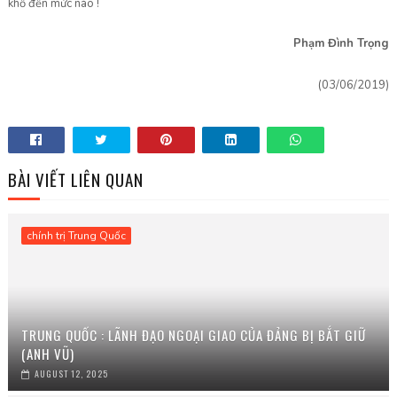
khổ đến mức nào !
Phạm Đình Trọng
(03/06/2019)
BÀI VIẾT LIÊN QUAN
chính trị Trung Quốc
TRUNG QUỐC : LÃNH ĐẠO NGOẠI GIAO CỦA ĐẢNG BỊ BẮT GIỮ
(ANH VŨ)
AUGUST 12, 2025