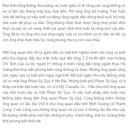
Bản thân tổng thống, thủ tướng các nước giầu có đi công cán cũng không có
xe ra tận cầu thang máy bay đưa đón. Rõ ràng ông bộ trưởng Trần Tuấn
Anh đã không có hiểu biết sơ đẳng rằng người dân đóng thuế nuôi bộ máy
nhà nước để phục vụ dân. Ông không nhận thức được rằng chức phận đích
thực và cao cả, vẻ vang nhất của quan chức nhà nước là công bộc của dân.
Ông đã tự coi ông như vua chúa ngày xưa có sứ mệnh cai trị dân do đó vợ
con ông phải được hầu hạ, cung phụng như vợ con vua chúa.
Một ông quan nhỏ chỉ là giám đốc sở một tỉnh nghèo miền núi cũng có biệt
phủ tòa ngang dãy dọc trên mấy quả đồi rộng 1,3 ha thì đến vua Hoàng
Chí Sình của cả tộc người H’ Mông ở miền rừng đất rộng người thưa Hà
Giang thời thực dân phong kiến cũng không có được. Những ông quan cộng
sản ngày nay có biệt phủ nguy nga trên đất bạt ngàn như vậy không phải
chỉ có một ông Phạm Sỹ Quý ở Yên Bái. Những biệt phủ Phạm Sỹ Quý có ở
khắp nơi trên đất nước này, có cả ở Mỹ, Canada, Úc… Hầu như mỗi ông quan
của nhà nước này là một Phạm Sỹ Quý. Vì vậy luật pháp nhà nước này
không dám đụng đến ông quan Phạm Sỹ Quý. Cũng không hiếm những
ông quan có lâu đài 150 tỉ như ông quan đầu tỉnh Bình Dương Lê Thanh
Cung. Cuộc sống của những ông quan và vợ con ở những lâu đài như vậy
thì đương nhiên phải hơn hẳn những tri phủ, chánh tổng, thái tử, hoàng thân
thời phong kiến thối nát.