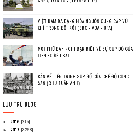
CHẾ QUYỀN LỰC (THOIBAO.DE)
VIỆT NAM ĐA DẠNG HÓA NGUỒN CUNG CẤP VŨ
KHÍ TRONG BỐI RỐI (BBC - VOA - RFA)
MỌI THỨ BẠN NGHĨ BẠN BIẾT VỀ SỰ SỤP ĐỔ CỦA
LIÊN XÔ ĐỀU SAI
BÀN VỀ TIẾN TRÌNH SỤP ĐỔ CỦA CHẾ ĐỘ CỘNG
SẢN (CHU TUẤN ANH)
LƯU TRỮ BLOG
2016
(215)
►
2017
(3298)
►