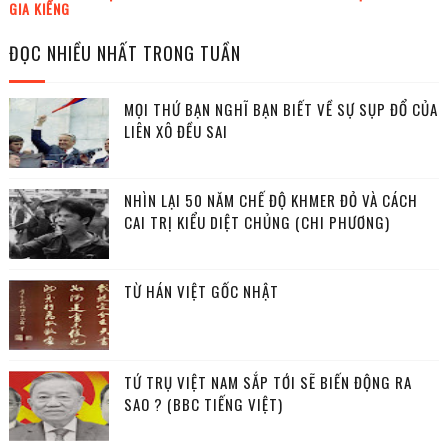
GIA KIỂNG
ĐỌC NHIỀU NHẤT TRONG TUẦN
MỌI THỨ BẠN NGHĨ BẠN BIẾT VỀ SỰ SỤP ĐỔ CỦA
LIÊN XÔ ĐỀU SAI
NHÌN LẠI 50 NĂM CHẾ ĐỘ KHMER ĐỎ VÀ CÁCH
CAI TRỊ KIỂU DIỆT CHỦNG (CHI PHƯƠNG)
TỪ HÁN VIỆT GỐC NHẬT
TỨ TRỤ VIỆT NAM SẮP TỚI SẼ BIẾN ĐỘNG RA
SAO ? (BBC TIẾNG VIỆT)