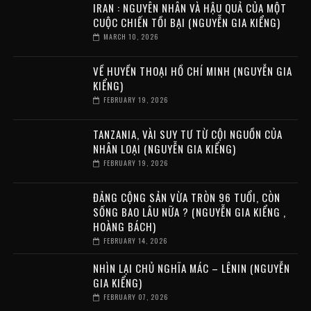
IRAN : NGUYÊN NHÂN VÀ HẬU QUẢ CỦA MỘT
CUỘC CHIẾN TỒI BẠI (NGUYỄN GIA KIỂNG)
MARCH 10, 2026
VỀ HUYỀN THOẠI HỒ CHÍ MINH (NGUYỄN GIA
KIỂNG)
FEBRUARY 19, 2026
TANZANIA, VÀI SUY TƯ TỪ CỘI NGUỒN CỦA
NHÂN LOẠI (NGUYỄN GIA KIỂNG)
FEBRUARY 19, 2026
ĐẢNG CỘNG SẢN VỪA TRÒN 96 TUỔI, CÒN
SỐNG BAO LÂU NỮA ? (NGUYỄN GIA KIỂNG ,
HOÀNG BÁCH)
FEBRUARY 14, 2026
NHÌN LẠI CHỦ NGHĨA MÁC – LÊNIN (NGUYỄN
GIA KIỂNG)
FEBRUARY 07, 2026