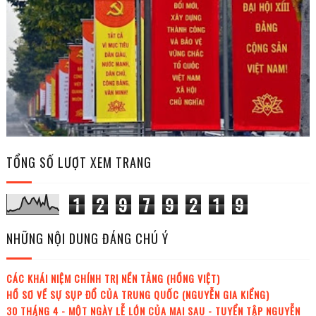
TỔNG SỐ LƯỢT XEM TRANG
1
2
9
7
9
2
1
9
NHỮNG NỘI DUNG ĐÁNG CHÚ Ý
CÁC KHÁI NIỆM CHÍNH TRỊ NỀN TẢNG (HỒNG VIỆT)
HỒ SƠ VỀ SỰ SỤP ĐỔ CỦA TRUNG QUỐC (NGUYỄN GIA KIỂNG)
30 THÁNG 4 - MỘT NGÀY LỄ LỚN CỦA MAI SAU - TUYỂN TẬP NGUYỄN