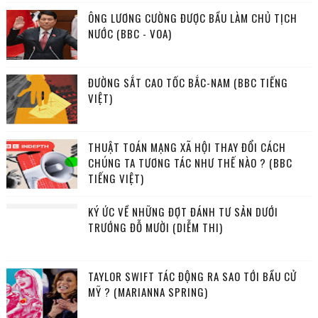
ÔNG LƯƠNG CƯỜNG ĐƯỢC BẦU LÀM CHỦ TỊCH
NƯỚC (BBC - VOA)
ĐƯỜNG SẮT CAO TỐC BẮC-NAM (BBC TIẾNG
VIỆT)
THUẬT TOÁN MẠNG XÃ HỘI THAY ĐỔI CÁCH
CHÚNG TA TƯƠNG TÁC NHƯ THẾ NÀO ? (BBC
TIẾNG VIỆT)
KÝ ỨC VỀ NHỮNG ĐỢT ĐÁNH TƯ SẢN DƯỚI
TRƯỚNG ĐỖ MƯỜI (DIỄM THI)
TAYLOR SWIFT TÁC ĐỘNG RA SAO TỚI BẦU CỬ
MỸ ? (MARIANNA SPRING)