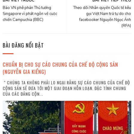
BÀI VIẾT TRƯỚC
BÀI VIẾT TIẾP THEO
Báo VN phê phán Thủ tướng
Theo dõi Nhân quyền Quốc tế kêu
Singapore vì phát ngôn về cuộc
gọi Việt Nam trả tự do cho
chiến Campuchia (BBC)
facebooker Nguyễn Ngọc Ánh
(RFA)
BÀI ĐĂNG NỔI BẬT
CHUẨN BỊ CHO SỰ CÁO CHUNG CỦA CHẾ ĐỘ CỘNG SẢN
(NGUYỄN GIA KIỂNG)
" CHÚNG TA KHÔNG PHẢI LO NGẠI RẰNG SỰ CÁO CHUNG CỦA CHẾ ĐỘ
CỘNG SẢN SẼ ĐƯA TỚI MỘT GIAI ĐOẠN HỖN LOẠN. ĐẶC TÍNH CHUNG
CỦA CÁC ĐẢNG CỘN...