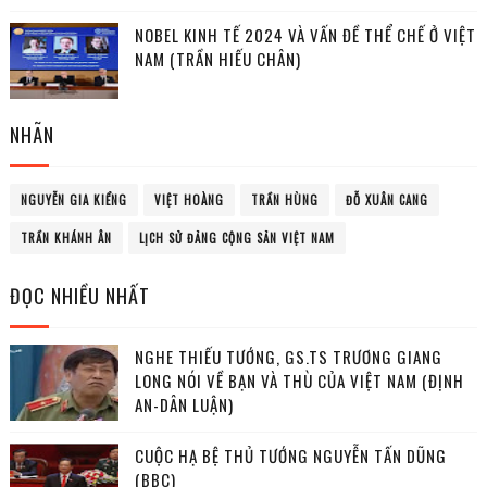
NOBEL KINH TẾ 2024 VÀ VẤN ĐỀ THỂ CHẾ Ở VIỆT
NAM (TRẦN HIẾU CHÂN)
NHÃN
NGUYỄN GIA KIỂNG
VIỆT HOÀNG
TRẦN HÙNG
ĐỖ XUÂN CANG
TRẦN KHÁNH ÂN
LỊCH SỬ ĐẢNG CỘNG SẢN VIỆT NAM
ĐỌC NHIỀU NHẤT
NGHE THIẾU TƯỚNG, GS.TS TRƯƠNG GIANG
LONG NÓI VỀ BẠN VÀ THÙ CỦA VIỆT NAM (ĐỊNH
AN-DÂN LUẬN)
CUỘC HẠ BỆ THỦ TƯỚNG NGUYỄN TẤN DŨNG
(BBC)