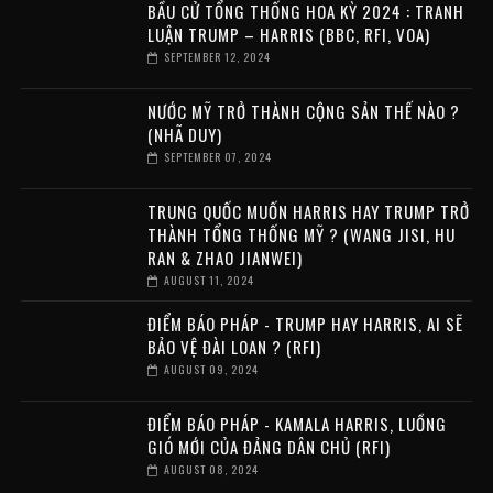
BẦU CỬ TỔNG THỐNG HOA KỲ 2024 : TRANH
LUẬN TRUMP – HARRIS (BBC, RFI, VOA)
SEPTEMBER 12, 2024
NƯỚC MỸ TRỞ THÀNH CỘNG SẢN THẾ NÀO ?
(NHÃ DUY)
SEPTEMBER 07, 2024
TRUNG QUỐC MUỐN HARRIS HAY TRUMP TRỞ
THÀNH TỔNG THỐNG MỸ ? (WANG JISI, HU
RAN & ZHAO JIANWEI)
AUGUST 11, 2024
ĐIỂM BÁO PHÁP - TRUMP HAY HARRIS, AI SẼ
BẢO VỆ ĐÀI LOAN ? (RFI)
AUGUST 09, 2024
ĐIỂM BÁO PHÁP - KAMALA HARRIS, LUỒNG
GIÓ MỚI CỦA ĐẢNG DÂN CHỦ (RFI)
AUGUST 08, 2024