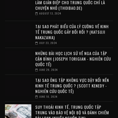
LÀM GIÁN ĐIỆP CHO TRUNG QUỐC CHỈ LÀ
CHUYỆN NHỎ (THOIBAO.DE)
AUGUST 13, 2024
TẠI SAO PHÁT BIỂU CỦA LÝ CƯỜNG VỀ KINH
TẾ TRUNG QUỐC GÂY BỐI RỐI ? (KATSUJI
NAKAZAWA)
JULY 23, 2024
NHỮNG BÀI HỌC LỊCH SỬ VỀ NGA CỦA TẬP
CẬN BÌNH (JOSEPH TORIGIAN - NGHIÊN CỨU
QUỐC TẾ)
JUNE 29, 2024
TẠI SAO ÔNG TẬP KHÔNG VỰC DẬY NỔI NỀN
KINH TẾ TRUNG QUỐC ? (SCOTT KENEDY -
NGHIÊN CỨU QUỐC TẾ)
JUNE 10, 2024
SUY THOÁI KINH TẾ, TRUNG QUỐC TẬP
TRUNG VÀO BẢO VỆ NỘI BỘ VÀ ĐÁNH CHIẾM