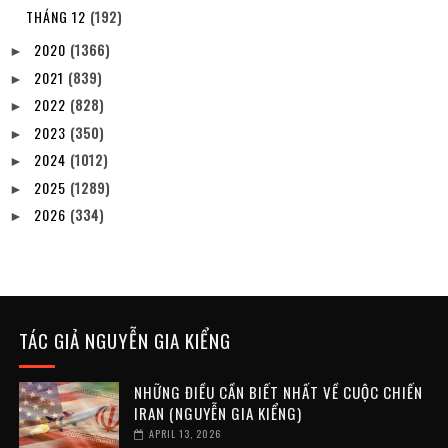
THÁNG 12
(192)
2020
(1366)
►
2021
(839)
►
2022
(828)
►
2023
(350)
►
2024
(1012)
►
2025
(1289)
►
2026
(334)
►
TÁC GIẢ NGUYỄN GIA KIỂNG
NHỮNG ĐIỀU CẦN BIẾT NHẤT VỀ CUỘC CHIẾN
IRAN (NGUYỄN GIA KIỂNG)
APRIL 13, 2026