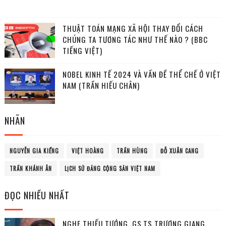
THUẬT TOÁN MẠNG XÃ HỘI THAY ĐỔI CÁCH
CHÚNG TA TƯƠNG TÁC NHƯ THẾ NÀO ? (BBC
TIẾNG VIỆT)
NOBEL KINH TẾ 2024 VÀ VẤN ĐỀ THỂ CHẾ Ở VIỆT
NAM (TRẦN HIẾU CHÂN)
NHÃN
NGUYỄN GIA KIỂNG
VIỆT HOÀNG
TRẦN HÙNG
ĐỖ XUÂN CANG
TRẦN KHÁNH ÂN
LỊCH SỬ ĐẢNG CỘNG SẢN VIỆT NAM
ĐỌC NHIỀU NHẤT
NGHE THIẾU TƯỚNG, GS.TS TRƯƠNG GIANG