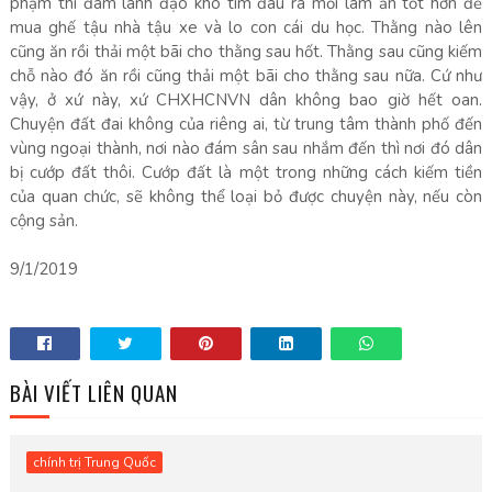
phạm thì đám lãnh đạo khó tìm đâu ra mối làm ăn tốt hơn để
mua ghế tậu nhà tậu xe và lo con cái du học. Thằng nào lên
cũng ăn rồi thải một bãi cho thằng sau hốt. Thằng sau cũng kiếm
chỗ nào đó ăn rồi cũng thải một bãi cho thằng sau nữa. Cứ như
vậy, ở xứ này, xứ CHXHCNVN dân không bao giờ hết oan.
Chuyện đất đai không của riêng ai, từ trung tâm thành phố đến
vùng ngoại thành, nơi nào đám sân sau nhắm đến thì nơi đó dân
bị cướp đất thôi. Cướp đất là một trong những cách kiếm tiền
của quan chức, sẽ không thể loại bỏ được chuyện này, nếu còn
cộng sản.
9/1/2019
BÀI VIẾT LIÊN QUAN
chính trị Trung Quốc