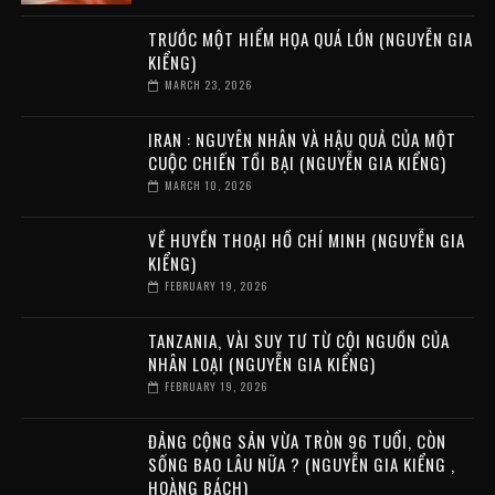
TRƯỚC MỘT HIỂM HỌA QUÁ LỚN (NGUYỄN GIA
KIỂNG)
MARCH 23, 2026
IRAN : NGUYÊN NHÂN VÀ HẬU QUẢ CỦA MỘT
CUỘC CHIẾN TỒI BẠI (NGUYỄN GIA KIỂNG)
MARCH 10, 2026
VỀ HUYỀN THOẠI HỒ CHÍ MINH (NGUYỄN GIA
KIỂNG)
FEBRUARY 19, 2026
TANZANIA, VÀI SUY TƯ TỪ CỘI NGUỒN CỦA
NHÂN LOẠI (NGUYỄN GIA KIỂNG)
FEBRUARY 19, 2026
ĐẢNG CỘNG SẢN VỪA TRÒN 96 TUỔI, CÒN
SỐNG BAO LÂU NỮA ? (NGUYỄN GIA KIỂNG ,
HOÀNG BÁCH)