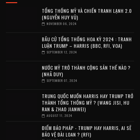
TỔNG THỐNG MỸ VÀ CHIẾN TRANH LẠNH 2.0
(NGUYỄN HUY VŨ)
NOVEMBER 06, 2024
BẦU CỬ TỔNG THỐNG HOA KỲ 2024 : TRANH
LUẬN TRUMP – HARRIS (BBC, RFI, VOA)
SEPTEMBER 12, 2024
NƯỚC MỸ TRỞ THÀNH CỘNG SẢN THẾ NÀO ?
(NHÃ DUY)
SEPTEMBER 07, 2024
TRUNG QUỐC MUỐN HARRIS HAY TRUMP TRỞ
THÀNH TỔNG THỐNG MỸ ? (WANG JISI, HU
RAN & ZHAO JIANWEI)
AUGUST 11, 2024
ĐIỂM BÁO PHÁP - TRUMP HAY HARRIS, AI SẼ
BẢO VỆ ĐÀI LOAN ? (RFI)