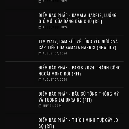
AUGUST 09, 2024
ĐIỂM BÁO PHÁP - KAMALA HARRIS, LUỒNG
GIÓ MỚI CỦA ĐẢNG DÂN CHỦ (RFI)
AUGUST 08, 2024
TIM WALZ, CAM KẾT VỀ LÒNG YÊU NƯỚC VÀ
CẤP TIẾN CỦA KAMALA HARRIS (NHÃ DUY)
AUGUST 07, 2024
ĐIỂM BÁO PHÁP - PARIS 2024 THÀNH CÔNG
NGOÀI MONG ĐỢI (RFI)
AUGUST 07, 2024
ĐIỂM BÁO PHÁP - BẦU CỬ TỔNG THỐNG MỸ
VÀ TƯƠNG LAI UKRAINE (RFI)
JULY 31, 2024
ĐIỂM BÁO PHÁP - THÍCH MINH TUỆ GÂY LO
SỢ (RFI)