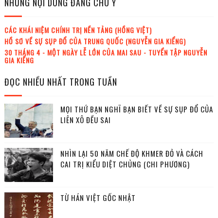
NHỮNG NỘI DUNG ĐÁNG CHÚ Ý
CÁC KHÁI NIỆM CHÍNH TRỊ NỀN TẢNG (HỒNG VIỆT)
HỒ SƠ VỀ SỰ SỤP ĐỔ CỦA TRUNG QUỐC (NGUYỄN GIA KIỂNG)
30 THÁNG 4 - MỘT NGÀY LỄ LỚN CỦA MAI SAU - TUYỂN TẬP NGUYỄN
GIA KIỂNG
ĐỌC NHIỀU NHẤT TRONG TUẦN
MỌI THỨ BẠN NGHĨ BẠN BIẾT VỀ SỰ SỤP ĐỔ CỦA
LIÊN XÔ ĐỀU SAI
NHÌN LẠI 50 NĂM CHẾ ĐỘ KHMER ĐỎ VÀ CÁCH
CAI TRỊ KIỂU DIỆT CHỦNG (CHI PHƯƠNG)
TỪ HÁN VIỆT GỐC NHẬT