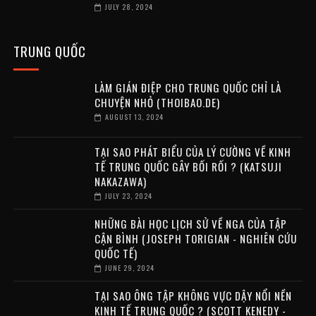
JULY 28, 2024
TRUNG QUỐC
LÀM GIÁN ĐIỆP CHO TRUNG QUỐC CHỈ LÀ
CHUYỆN NHỎ (THOIBAO.DE)
AUGUST 13, 2024
TẠI SAO PHÁT BIỂU CỦA LÝ CƯỜNG VỀ KINH
TẾ TRUNG QUỐC GÂY BỐI RỐI ? (KATSUJI
NAKAZAWA)
JULY 23, 2024
NHỮNG BÀI HỌC LỊCH SỬ VỀ NGA CỦA TẬP
CẬN BÌNH (JOSEPH TORIGIAN - NGHIÊN CỨU
QUỐC TẾ)
JUNE 29, 2024
TẠI SAO ÔNG TẬP KHÔNG VỰC DẬY NỔI NỀN
KINH TẾ TRUNG QUỐC ? (SCOTT KENEDY -