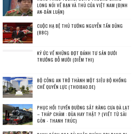
LONG NÓI VỀ BẠN VÀ THÙ CỦA VIỆT NAM (ĐỊNH
AN-DÂN LUẬN)
CUỘC HẠ BỆ THỦ TƯỚNG NGUYỄN TẤN DŨNG
(BBC)
KÝ ỨC VỀ NHỮNG ĐỢT ĐÁNH TƯ SẢN DƯỚI
TRƯỚNG ĐỖ MƯỜI (DIỄM THI)
BỘ CÔNG AN TRỞ THÀNH MỘT SIÊU BỘ KHỐNG
CHẾ QUYỀN LỰC (THOIBAO.DE)
PHỤC HỒI TUYẾN ĐƯỜNG SẮT RĂNG CƯA ĐÀ LẠT
– THÁP CHÀM : ĐÙA HAY THẬT ? (VIẾT TỪ SÀI
GÒN - THANH TRÚC)