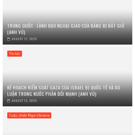
TRUNG QUỐC : LÃNH ĐẠO NGOẠI GIAO CỦA ĐẢNG BỊ BẮT GIỮ
(ANH VŨ)
AUGUST 12, 2025
Tin tức
KẾ HOẠCH KIỂM SOÁT GAZA CỦA ISRAEL BỊ QUỐC TẾ VÀ DƯ
LUẬN TRONG NƯỚC PHẢN ĐỐI MẠNH (ANH VŨ)
AUGUST 12, 2025
Cuộc chiến Nga-Ukraine