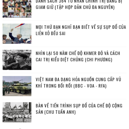
DANH SÁCH 364 TÙ NHÂN CHÍNH TRỊ ĐANG BỊ
GIAM GIỮ (TẬP HỢP DÂN CHỦ ĐA NGUYÊN)
MỌI THỨ BẠN NGHĨ BẠN BIẾT VỀ SỰ SỤP ĐỔ CỦA
LIÊN XÔ ĐỀU SAI
NHÌN LẠI 50 NĂM CHẾ ĐỘ KHMER ĐỎ VÀ CÁCH
CAI TRỊ KIỂU DIỆT CHỦNG (CHI PHƯƠNG)
VIỆT NAM ĐA DẠNG HÓA NGUỒN CUNG CẤP VŨ
KHÍ TRONG BỐI RỐI (BBC - VOA - RFA)
BÀN VỀ TIẾN TRÌNH SỤP ĐỔ CỦA CHẾ ĐỘ CỘNG
SẢN (CHU TUẤN ANH)