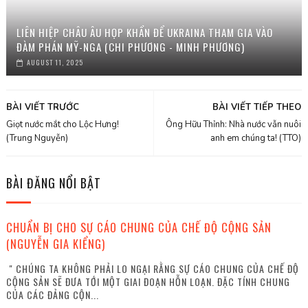
LIÊN HIỆP CHÂU ÂU HỌP KHẨN ĐỂ UKRAINA THAM GIA VÀO
ĐÀM PHÁN MỸ-NGA (CHI PHƯƠNG - MINH PHƯƠNG)
AUGUST 11, 2025
BÀI VIẾT TRƯỚC
BÀI VIẾT TIẾP THEO
Giọt nước mắt cho Lộc Hưng!
Ông Hữu Thỉnh: Nhà nước vẫn nuôi
(Trung Nguyễn)
anh em chúng ta! (TTO)
BÀI ĐĂNG NỔI BẬT
CHUẨN BỊ CHO SỰ CÁO CHUNG CỦA CHẾ ĐỘ CỘNG SẢN
(NGUYỄN GIA KIỂNG)
" CHÚNG TA KHÔNG PHẢI LO NGẠI RẰNG SỰ CÁO CHUNG CỦA CHẾ ĐỘ
CỘNG SẢN SẼ ĐƯA TỚI MỘT GIAI ĐOẠN HỖN LOẠN. ĐẶC TÍNH CHUNG
CỦA CÁC ĐẢNG CỘN...