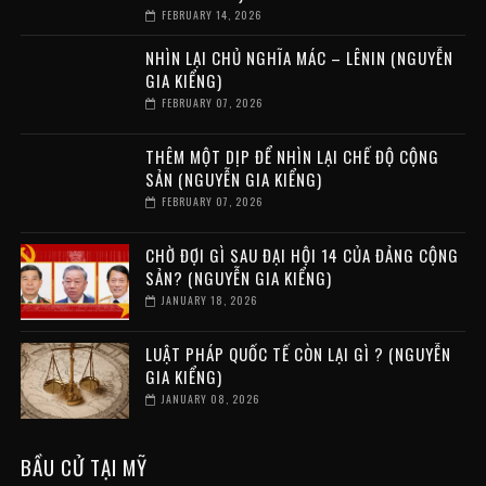
FEBRUARY 14, 2026
NHÌN LẠI CHỦ NGHĨA MÁC – LÊNIN (NGUYỄN
GIA KIỂNG)
FEBRUARY 07, 2026
THÊM MỘT DỊP ĐỂ NHÌN LẠI CHẾ ĐỘ CỘNG
SẢN (NGUYỄN GIA KIỂNG)
FEBRUARY 07, 2026
CHỜ ĐỢI GÌ SAU ĐẠI HỘI 14 CỦA ĐẢNG CỘNG
SẢN? (NGUYỄN GIA KIỂNG)
JANUARY 18, 2026
LUẬT PHÁP QUỐC TẾ CÒN LẠI GÌ ? (NGUYỄN
GIA KIỂNG)
JANUARY 08, 2026
BẦU CỬ TẠI MỸ