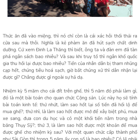
Thức ăn đã vào miệng, thì nó chỉ còn là cái xác hôi thối thải ra
cửa sau mà thôi. Nghĩa là kẻ phàm ăn đã hút sạch chất dinh
dưỡng. Cứ xem Đinh La Thăng thì biết, ông ta và đàn em đã tàn
phá ngân sách bao nhiêu? Và sau khi truy tố thì ngân khố quốc
gia thu hồi lại được bao nhiêu? Tiền của nhân dân bị tham nhũng
cạp hết, chúng tiêu hoá sạch, giờ bắt chúng xử thì dân nhận lại
được gì? Chẳng được gì ngoài sự hả dạ.
Nhiệm kỳ 5 măm cho cái đít trên ghế, thì 5 năm đó phải làm gì,
đó là một bài toán cho quan chức Cộng sản. Lúc này họ sẽ tính
bài toán kinh tế: thứ nhứt, làm sao hốt lại số tiền đã hối lộ để
mua ghế?; thứ nhì, là làm sao hốt được mớ để xây biệt phủ, mua
xe sang, đưa con du học và có một khối tiền nằm trong nhà
băng Thụy Sỹ?; thứ 3, là làm sao hốt được một khoản để mua
được ghế cho nhiệm kỳ sau? Với một quan chức cấp thành phố
như Sài Gòn thì trong 5 năm ấy con số là bao nhiêu? Có lẽ phải