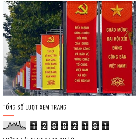
TỔNG SỐ LƯỢT XEM TRANG
1
2
9
8
2
1
9
1