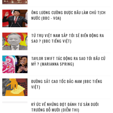
ÔNG LƯƠNG CƯỜNG ĐƯỢC BẦU LÀM CHỦ TỊCH
NƯỚC (BBC - VOA)
TỨ TRỤ VIỆT NAM SẮP TỚI SẼ BIẾN ĐỘNG RA
SAO ? (BBC TIẾNG VIỆT)
TAYLOR SWIFT TÁC ĐỘNG RA SAO TỚI BẦU CỬ
MỸ ? (MARIANNA SPRING)
ĐƯỜNG SẮT CAO TỐC BẮC-NAM (BBC TIẾNG
VIỆT)
KÝ ỨC VỀ NHỮNG ĐỢT ĐÁNH TƯ SẢN DƯỚI
TRƯỚNG ĐỖ MƯỜI (DIỄM THI)