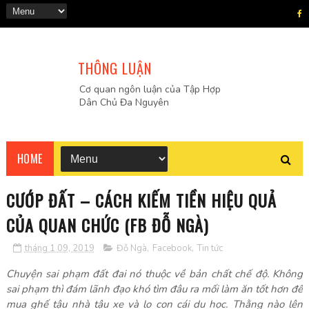
THÔNG LUẬN
Cơ quan ngôn luận của Tập Hợp
Dân Chủ Đa Nguyên
HOME
CƯỚP ĐẤT – CÁCH KIẾM TIỀN HIỆU QUẢ
CỦA QUAN CHỨC (FB ĐỖ NGÀ)
tháng 1 09, 2019
Đỗ Ngà
,
Facebook
,
Tin tức
Chuyện sai phạm đất đai nó thuộc về bản chất chế độ. Không
sai phạm thì đám lãnh đạo khó tìm đâu ra mối làm ăn tốt hơn để
mua ghế tậu nhà tậu xe và lo con cái du học. Thằng nào lên