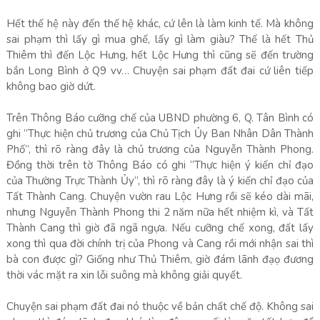
Hết thế hệ này đến thế hệ khác, cứ lên là làm kinh tế. Mà không
sai phạm thì lấy gì mua ghế, lấy gì làm giàu? Thế là hết Thủ
Thiêm thì đến Lộc Hưng, hết Lộc Hưng thì cũng sẽ đến trường
bắn Long Bình ở Q9 vv… Chuyện sai phạm đất đai cứ liên tiếp
không bao giờ dứt.
Trên Thông Báo cưỡng chế của UBND phường 6, Q. Tân Bình có
ghi “Thực hiện chủ trương của Chủ Tịch Ủy Ban Nhân Dân Thành
Phố”, thì rõ ràng đây là chủ trương của Nguyễn Thành Phong.
Đồng thời trên tờ Thông Báo có ghi “Thực hiện ý kiến chỉ đạo
của Thường Trực Thành Ủy”, thì rõ ràng đây là ý kiến chỉ đạo của
Tất Thành Cang. Chuyện vườn rau Lộc Hưng rồi sẽ kéo dài mãi,
nhưng Nguyễn Thành Phong thi 2 năm nữa hết nhiệm kì, và Tất
Thành Cang thì giờ đã ngã ngựa. Nếu cưỡng chế xong, đất lấy
xong thì qua đời chính trị của Phong và Cang rồi mới nhận sai thì
bà con được gì? Giống như Thủ Thiêm, giờ đám lãnh đạọ đương
thời vác mặt ra xin lỗi suông mà không giải quyết.
Chuyện sai phạm đất đai nó thuộc về bản chất chế độ. Không sai