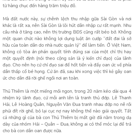
từ hàng chục đến hàng trăm triệu đô.
Mà đất nước này, sự chênh lệch thu nhập gữa Sài Gòn và nơi
khác là rất xa, nên Sài Gòn là lõi hút dân nhập cư rất mạnh. Nhu
cầu nhà ở tăng cao, nên thị trường BĐS cũng rất béo bở. Không
một quan chức nào không lợi dụng luật ăn cướp “đất đai là sở
hữu của toàn dân do nhà nước quản lý” để làm tiền. Ở Việt Nam,
không có tòa án phán quyết tính đúng sai của một chỉ thị hay
một quyết định (nói theo cộng sản là ý kiến chỉ đạo) của lãnh
đạo. Cho nên họ cứ chỉ đạo sai để hốt tiền và đẩy oan ức về phía
dân thấp cổ bé họng. Cứ ăn đã, sau khi xong việc thì kẻ gây oan
ức cho dân đã rời ghế ngồi nơi an toàn.
Thủ Thiêm là một miếng mồi ngon, trong 20 năm kéo dài qua 4
nhiệm kỳ lãnh đạo, cứ mỗi anh lên là tranh thủ đớp. Lê Thanh
Hải, Lê Hoàng Quân, Nguyễn Văn Đua tranh nhau đớp no nê rồi
phủi đít rời ghế, bỏ lại cục nợ nay không thể nào giải quyết. Tất
cả những gì của bà con Thủ Thiêm bị mất giờ đã nằm trong dạ
dày của nhóm Hải – Quân – Đua, không ai có thể móc lại để trả
cho bà con dân oan được nữa.