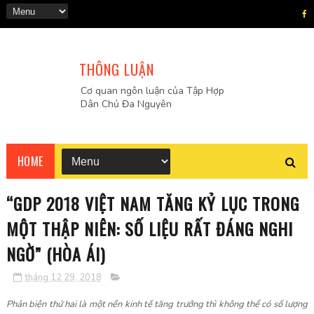
THÔNG LUẬN
Cơ quan ngôn luận của Tập Hợp
Dân Chủ Đa Nguyên
HOME
“GDP 2018 VIỆT NAM TĂNG KỶ LỤC TRONG
MỘT THẬP NIÊN: SỐ LIỆU RẤT ĐÁNG NGHI
NGỜ” (HÒA ÁI)
tháng 12 29, 2018
Phản biện thứ hai là một nền kinh tế tăng trưởng thì không thể có số lượng