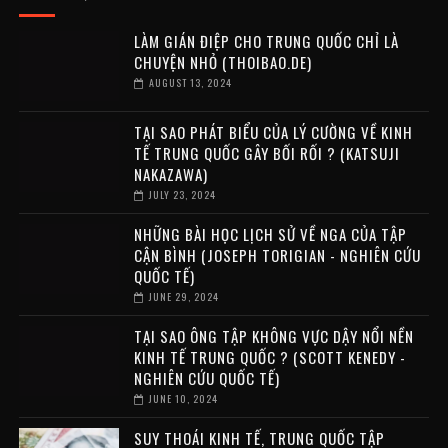
LÀM GIÁN ĐIỆP CHO TRUNG QUỐC CHỈ LÀ
CHUYỆN NHỎ (THOIBAO.DE)
AUGUST 13, 2024
TẠI SAO PHÁT BIỂU CỦA LÝ CƯỜNG VỀ KINH
TẾ TRUNG QUỐC GÂY BỐI RỐI ? (KATSUJI
NAKAZAWA)
JULY 23, 2024
NHỮNG BÀI HỌC LỊCH SỬ VỀ NGA CỦA TẬP
CẬN BÌNH (JOSEPH TORIGIAN - NGHIÊN CỨU
QUỐC TẾ)
JUNE 29, 2024
TẠI SAO ÔNG TẬP KHÔNG VỰC DẬY NỔI NỀN
KINH TẾ TRUNG QUỐC ? (SCOTT KENEDY -
NGHIÊN CỨU QUỐC TẾ)
JUNE 10, 2024
SUY THOÁI KINH TẾ, TRUNG QUỐC TẬP