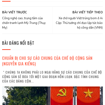
BÀI VIẾT TRƯỚC
BÀI VIẾT TIẾP THEO
Công nghệ cao, trọng tâm của
Xe chở người Việt trúng bom ở Ai
chiến tranh lạnh Mỹ-Trung (Thụy
Cập: Thủ tướng chỉ đạo lập tức bảo
My)
hộ công dân (VNN)
BÀI ĐĂNG NỔI BẬT
CHUẨN BỊ CHO SỰ CÁO CHUNG CỦA CHẾ ĐỘ CỘNG SẢN
(NGUYỄN GIA KIỂNG)
" CHÚNG TA KHÔNG PHẢI LO NGẠI RẰNG SỰ CÁO CHUNG CỦA CHẾ ĐỘ
CỘNG SẢN SẼ ĐƯA TỚI MỘT GIAI ĐOẠN HỖN LOẠN. ĐẶC TÍNH CHUNG
CỦA CÁC ĐẢNG CỘN...