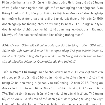
Phản biện thứ hai là một nền kinh tế tăng trưởng thì không thể có số lượng
và tỷ lệ các doanh nghiệp phải giải thể và tạm ngừng hoạt động cao. Vào
tháng 10 năm 2018, Tổng cục Thống kê Việt Nam đưa ra số doanh nghiệp
tạm ngừng hoạt động và phải giải thể nhiều bất thường, lên đến 24.500
doanh nghiệp, tức là tăng 76% so với cùng kỳ năm 2017. Có nghĩa là tỷ lệ
doanh nghiệp ‘bị chết’ cao hơn hẳn tỷ lệ doanh nghiệp được thành lập mới.
Như vậy thì làm sao có thể nói nền kinh tế tăng trưởng mạnh?
RFA:
Ủy ban Giám sát tài chính quốc gia dự báo tăng trưởng GDP năm
2019 của Việt Nam sẽ ở mức 7% và Ngân hàng Thế giới-World Bank dự
báo ở mức 6,8%, tương đương như năm 2018 trong bối cảnh kinh tế toàn
cầu có dấu hiệu chững lại. Quan điểm của ông thế nào?
Tiến sĩ Phạm Chí Dũng:
Dự báo cho kinh tế năm 2019 của Việt Nam vừa
rồi được phát ra bởi một số bộ, ngành và kể cả từ tổ tư vấn kinh tế của Thủ
tướng Chính phủ trong cuộc họp vào cuối tháng 12 năm 2018. Trong đó
đưa ra ba kịch bản kinh tế và đều có chỉ số tăng trưởng GDP cao, từ 6,5-
7%. Thế thì tôi rất ngạc nhiên, không hiểu tổ tư vấn kinh tế của Thủ tướng
lấy cơ sở dữ liệu ở đâu mà có thể đánh giá được việc tăng trưởng như vậy?
Hay thuần túy đây là một động cơ chính trị và phục vụ cho những mục địc