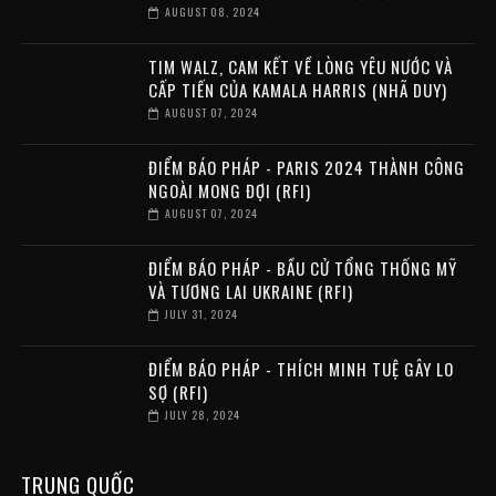
AUGUST 08, 2024
TIM WALZ, CAM KẾT VỀ LÒNG YÊU NƯỚC VÀ
CẤP TIẾN CỦA KAMALA HARRIS (NHÃ DUY)
AUGUST 07, 2024
ĐIỂM BÁO PHÁP - PARIS 2024 THÀNH CÔNG
NGOÀI MONG ĐỢI (RFI)
AUGUST 07, 2024
ĐIỂM BÁO PHÁP - BẦU CỬ TỔNG THỐNG MỸ
VÀ TƯƠNG LAI UKRAINE (RFI)
JULY 31, 2024
ĐIỂM BÁO PHÁP - THÍCH MINH TUỆ GÂY LO
SỢ (RFI)
JULY 28, 2024
TRUNG QUỐC