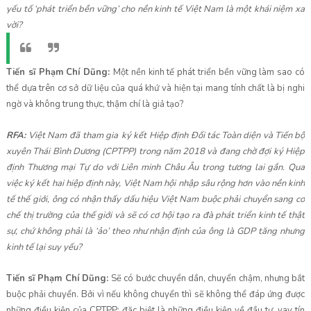
yếu tố ‘phát triển bền vững’ cho nền kinh tế Việt Nam là một khái niệm xa
vời?
Tiến sĩ Phạm Chí Dũng:
Một nền kinh tế phát triển bền vững làm sao có
thể dựa trên cơ sở dữ liệu của quá khứ và hiện tại mang tính chất là bị nghi
ngờ và không trung thực, thậm chí là giả tạo?
RFA:
Việt Nam đã
tham gia
ký kết
Hiệp định Đối tác Toàn diện và Tiến bộ
xuyên Thái Bình Dương (CPTPP) trong năm 2018 và đang chờ đợi ký Hiệp
định Thương mại Tự do với Liên minh Châu Âu trong tương lai gần. Qua
việc ký kết hai hiệp định này, Việt Nam hội nhập sâu rộng hơn vào nền kinh
tế thế giới, ông có nhận thấy dấu hiệu Việt Nam buộc phải chuyển sang cơ
chế thị trường của thế giới và sẽ có cơ hội tạo ra đà phát triển kinh tế thật
sự, chứ không phải là ‘ảo’ theo như nhận định của ông là GDP tăng nhưng
kinh tế lại suy yếu?
Tiến sĩ Phạm Chí Dũng:
Sẽ có bước chuyển dần, chuyển chậm, nhưng bắt
buộc phải chuyển. Bởi vì nếu không chuyển thì sẽ không thể đáp ứng được
những điều kiện của CPTPP; đặc biệt là những điều kiện về đầu tư, vay tín