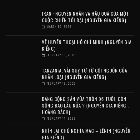
IRAN : NGUYÊN NHÂN VÀ HẬU QUẢ CỦA MỘT
CUỘC CHIẾN TỒI BẠI (NGUYỄN GIA KIỂNG)
MARCH 10, 2026
VỀ HUYỀN THOẠI HỒ CHÍ MINH (NGUYỄN GIA
KIỂNG)
FEBRUARY 19, 2026
TANZANIA, VÀI SUY TƯ TỪ CỘI NGUỒN CỦA
NHÂN LOẠI (NGUYỄN GIA KIỂNG)
FEBRUARY 19, 2026
ĐẢNG CỘNG SẢN VỪA TRÒN 96 TUỔI, CÒN
SỐNG BAO LÂU NỮA ? (NGUYỄN GIA KIỂNG ,
HOÀNG BÁCH)
FEBRUARY 14, 2026
NHÌN LẠI CHỦ NGHĨA MÁC – LÊNIN (NGUYỄN
GIA KIỂNG)