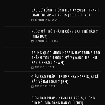
BẦU CỬ TỔNG THỐNG HOA KỲ 2024 : TRANH
LUẬN TRUMP – HARRIS (BBC, RFI, VOA)
SEPTEMBER 12, 2024
NƯỚC MỸ TRỞ THÀNH CỘNG SẢN THẾ NÀO ?
(NHÃ DUY)
SEPTEMBER 07, 2024
TRUNG QUỐC MUỐN HARRIS HAY TRUMP TRỞ
THÀNH TỔNG THỐNG MỸ ? (WANG JISI, HU
RAN & ZHAO JIANWEI)
AUGUST 11, 2024
ĐIỂM BÁO PHÁP - TRUMP HAY HARRIS, AI SẼ
BẢO VỆ ĐÀI LOAN ? (RFI)
AUGUST 09, 2024
ĐIỂM BÁO PHÁP - KAMALA HARRIS, LUỒNG
GIÓ MỚI CỦA ĐẢNG DÂN CHỦ (RFI)