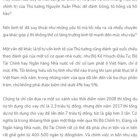
chính trị của Thủ tướng Nguyễn Xuân Phúc để đánh bóng, tô hồng và hô
hào?
Nền kinh tế đã suy thoái như những yếu tố mà tôi nêu ra và nhiều chuyên
gia khác góp ý thì không thể có tăng trưởng kinh tế mạnh đến mức như vậy?
Một vấn đề khác là tổ tư vấn kinh tế của Thủ tướng cũng đánh giá xuôi chiều
theo đánh giá của một số cơ quan nhà nước, như Bộ Kế Hoạch-Đầu Tư, Bộ
Tài Chính hay Ngân hàng Nhà nước về chỉ số lạm phát ở Việt Nam, chỉ ở
mức 4%. Tôi không hiểu nỗi họ tính như thế nào trong khi lạm phát thực tế ở
Việt Nam mỗi năm, trong những năm vừa qua đã lên đến vài ba chục phần
trăm, chứ không phải được kiềm chế dưới 4% hay 5%.
Chúng ta chỉ cần đưa ra một so sánh vào thời điểm năm 2008 thì tổng dư
nợ tín dụng cho vay chỉ là 2,3 triệu tỷ đồng, nhưng đến năm 2017 thì tổng
dư nợ tín dụng cho vay đã lên đến 7 triệu tỷ đồng, tức là gấp hơn 3 lần. Có
nghĩa là trong khỏang thời gian một thập niên qua thì Bộ Chính trị, Đảng và
Ngân hàng Nhà nước, Bộ Tài Chính rất có thể đã phải cho in tiền và in tiền
rất ghê gớm từ 400-500 ngàn tỷ đồng/năm. Và chính việc in tiền như vậy