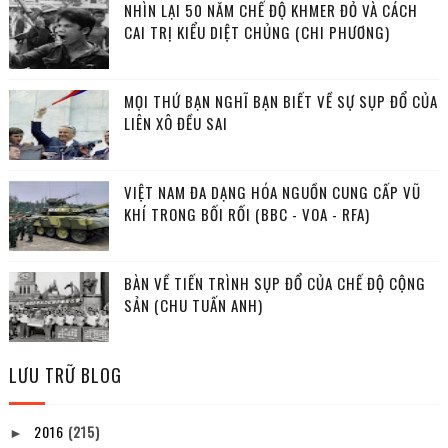
NHÌN LẠI 50 NĂM CHẾ ĐỘ KHMER ĐỎ VÀ CÁCH
CAI TRỊ KIỂU DIỆT CHỦNG (CHI PHƯƠNG)
MỌI THỨ BẠN NGHĨ BẠN BIẾT VỀ SỰ SỤP ĐỔ CỦA
LIÊN XÔ ĐỀU SAI
VIỆT NAM ĐA DẠNG HÓA NGUỒN CUNG CẤP VŨ
KHÍ TRONG BỐI RỐI (BBC - VOA - RFA)
BÀN VỀ TIẾN TRÌNH SỤP ĐỔ CỦA CHẾ ĐỘ CỘNG
SẢN (CHU TUẤN ANH)
LƯU TRỮ BLOG
2016
(215)
►