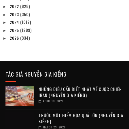
2022
(828)
►
2023
(350)
►
2024
(1012)
►
2025
(1289)
►
2026
(334)
►
TÁC GIẢ NGUYỄN GIA KIỂNG
NHỮNG ĐIỀU CẦN BIẾT NHẤT VỀ CUỘC CHIẾN
IRAN (NGUYỄN GIA KIỂNG)
APRIL 13, 2026
TRƯỚC MỘT HIỂM HỌA QUÁ LỚN (NGUYỄN GIA
KIỂNG)
MARCH 23, 2026