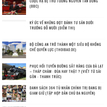
CUỘC HẠ BỆ THỦ TƯỚNG NGUYỄN TẤN DŨNG
(BBC)
KÝ ỨC VỀ NHỮNG ĐỢT ĐÁNH TƯ SẢN DƯỚI
TRƯỚNG ĐỖ MƯỜI (DIỄM THI)
BỘ CÔNG AN TRỞ THÀNH MỘT SIÊU BỘ KHỐNG
CHẾ QUYỀN LỰC (THOIBAO.DE)
PHỤC HỒI TUYẾN ĐƯỜNG SẮT RĂNG CƯA ĐÀ LẠT
– THÁP CHÀM : ĐÙA HAY THẬT ? (VIẾT TỪ SÀI
GÒN - THANH TRÚC)
DANH SÁCH 364 TÙ NHÂN CHÍNH TRỊ ĐANG BỊ
GIAM GIỮ (TẬP HỢP DÂN CHỦ ĐA NGUYÊN)