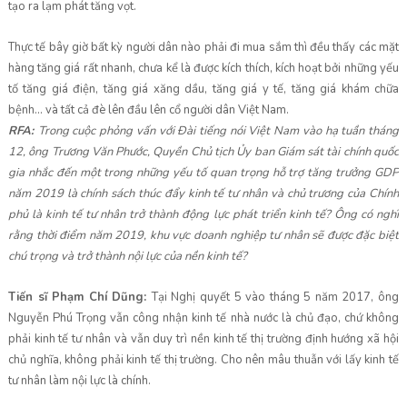
tạo ra lạm phát tăng vọt.
Thực tế bây giờ bất kỳ người dân nào phải đi mua sắm thì đều thấy các mặt
hàng tăng giá rất nhanh, chưa kể là được kích thích, kích hoạt bởi những yếu
tố tăng giá điện, tăng giá xăng dầu, tăng giá y tế, tăng giá khám chữa
bệnh… và tất cả đè lên đầu lên cổ người dân Việt Nam.
RFA:
Trong cuộc phỏng vấn với Đài tiếng nói Việt Nam vào hạ tuần tháng
12, ông Trương Văn Phước, Quyền Chủ tịch Ủy ban Giám sát tài chính quốc
gia nhắc đến một trong những yếu tố quan trọng hỗ trợ tăng trưởng GDP
năm 2019 là chính sách thúc đẩy kinh tế tư nhân và chủ trương của Chính
phủ là kinh tế tư nhân trở thành động lực phát triển kinh tế? Ông có nghĩ
rằng thời điểm năm 2019, khu vực doanh nghiệp tư nhân sẽ được đặc biệt
chú trọng và trở thành nội lực của nền kinh tế?
Tiến sĩ Phạm Chí Dũng:
Tại Nghị quyết 5 vào tháng 5 năm 2017, ông
Nguyễn Phú Trọng vẫn công nhận kinh tế nhà nước là chủ đạo, chứ không
phải kinh tế tư nhân và vẫn duy trì nền kinh tế thị trường định hướng xã hội
chủ nghĩa, không phải kinh tế thị trường. Cho nên mâu thuẫn với lấy kinh tế
tư nhân làm nội lực là chính.