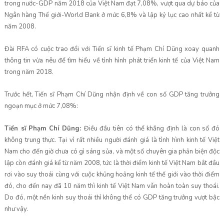
trong nước-GDP năm 2018 của Việt Nam đạt 7,08%, vượt qua dự báo của
Ngân hàng Thế giới-World Bank ở mức 6,8% và lập kỷ lục cao nhất kể từ
năm 2008.
Đài RFA có cuộc trao đổi với Tiến sĩ kinh tế Phạm Chí Dũng xoay quanh
thông tin vừa nêu để tìm hiểu về tình hình phát triển kinh tế của Việt Nam
trong năm 2018.
Trước hết, Tiến sĩ Phạm Chí Dũng nhận định về con số GDP tăng trưởng
ngoạn mục ở mức 7,08%:
Tiến sĩ Phạm Chí Dũng:
Điều đầu tiên có thể khẳng định là con số đó
không trung thực. Tại vì rất nhiều người đánh giá là tình hình kinh tế Việt
Nam cho đến giờ chưa có gì sáng sủa, và một số chuyên gia phản biện độc
lập còn đánh giá kể từ năm 2008, tức là thời điểm kinh tế Việt Nam bắt đầu
rơi vào suy thoái cùng với cuộc khủng hoảng kinh tế thế giới vào thời điểm
đó, cho đến nay đã 10 năm thì kinh tế Việt Nam vẫn hoàn toàn suy thoái.
Do đó, một nền kinh suy thoái thì không thể có GDP tăng trưởng vượt bậc
như vậy.