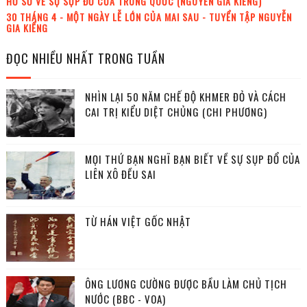
HỒ SƠ VỀ SỰ SỤP ĐỔ CỦA TRUNG QUỐC (NGUYỄN GIA KIỂNG)
30 THÁNG 4 - MỘT NGÀY LỄ LỚN CỦA MAI SAU - TUYỂN TẬP NGUYỄN
GIA KIỂNG
ĐỌC NHIỀU NHẤT TRONG TUẦN
NHÌN LẠI 50 NĂM CHẾ ĐỘ KHMER ĐỎ VÀ CÁCH
CAI TRỊ KIỂU DIỆT CHỦNG (CHI PHƯƠNG)
MỌI THỨ BẠN NGHĨ BẠN BIẾT VỀ SỰ SỤP ĐỔ CỦA
LIÊN XÔ ĐỀU SAI
TỪ HÁN VIỆT GỐC NHẬT
ÔNG LƯƠNG CƯỜNG ĐƯỢC BẦU LÀM CHỦ TỊCH
NƯỚC (BBC - VOA)