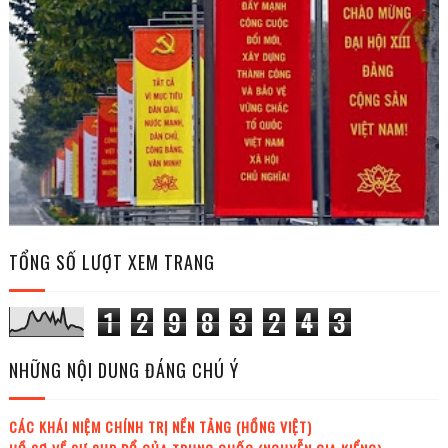
TỔNG SỐ LƯỢT XEM TRANG
1
2
9
8
3
2
4
3
NHỮNG NỘI DUNG ĐÁNG CHÚ Ý
CÁC KHÁI NIỆM CHÍNH TRỊ NỀN TẢNG (HỒNG VIỆT)