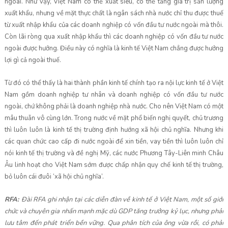
ngoài. Như vậy, Việt Nam có thể xuất siêu, có thể tăng giá trị sản lượng
xuất khẩu, nhưng về mặt thực chất là ngân sách nhà nước chỉ thu được thuế
từ xuất nhập khẩu của các doanh nghiệp có vốn đầu tư nước ngoài mà thôi.
Còn lãi ròng qua xuất nhập khẩu thì các doanh nghiệp có vốn đầu tư nước
ngoài được hưởng. Điều này có nghĩa là kinh tế Việt Nam chẳng được hưởng
lợi gì cả ngoài thuế.
Từ đó có thể thấy là hai thành phần kinh tế chính tạo ra nội lực kinh tế ở Việt
Nam gồm doanh nghiệp tư nhân và doanh nghiệp có vốn đầu tư nước
ngoài, chứ không phải là doanh nghiệp nhà nước. Cho nên Việt Nam có một
mâu thuẫn vô cùng lớn. Trong nước về mặt phổ biến nghị quyết, chủ trương
thì luôn luôn là kinh tế thị trường định hướng xã hội chủ nghĩa. Nhưng khi
các quan chức cao cấp đi nước ngoài để xin tiền, vay tiền thì luôn luôn chỉ
nói kinh tế thị trường và đề nghị Mỹ, các nước Phương Tây-Liên minh Châu
Âu linh hoạt cho Việt Nam sớm được chấp nhận quy chế kinh tế thị trường,
bỏ luôn cái đuôi ‘xã hội chủ nghĩa’.
RFA:
Đài RFA ghi nhận tại các diễn đàn về kinh tế ở Việt Nam, một số giới
chức và chuyên gia nhấn mạnh mặc dù GDP tăng trưởng kỷ lục, nhưng phải
lưu tâm đến phát triển bền vững. Qua phân tích của ông vừa rồi, có phải