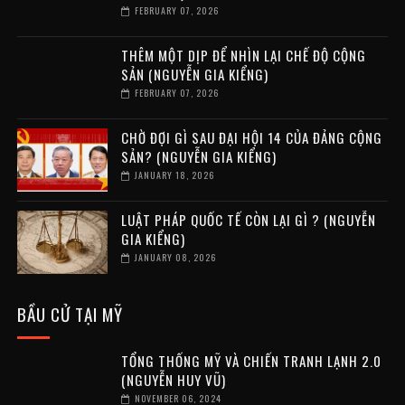
FEBRUARY 07, 2026
THÊM MỘT DỊP ĐỂ NHÌN LẠI CHẾ ĐỘ CỘNG
SẢN (NGUYỄN GIA KIỂNG)
FEBRUARY 07, 2026
CHỜ ĐỢI GÌ SAU ĐẠI HỘI 14 CỦA ĐẢNG CỘNG
SẢN? (NGUYỄN GIA KIỂNG)
JANUARY 18, 2026
LUẬT PHÁP QUỐC TẾ CÒN LẠI GÌ ? (NGUYỄN
GIA KIỂNG)
JANUARY 08, 2026
BẦU CỬ TẠI MỸ
TỔNG THỐNG MỸ VÀ CHIẾN TRANH LẠNH 2.0
(NGUYỄN HUY VŨ)
NOVEMBER 06, 2024