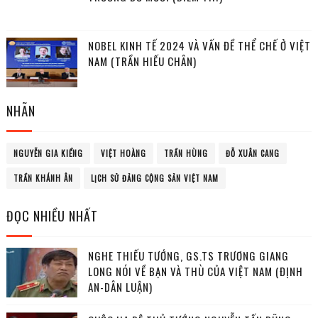
NOBEL KINH TẾ 2024 VÀ VẤN ĐỀ THỂ CHẾ Ở VIỆT
NAM (TRẦN HIẾU CHÂN)
NHÃN
NGUYỄN GIA KIỂNG
VIỆT HOÀNG
TRẦN HÙNG
ĐỖ XUÂN CANG
TRẦN KHÁNH ÂN
LỊCH SỬ ĐẢNG CỘNG SẢN VIỆT NAM
ĐỌC NHIỀU NHẤT
NGHE THIẾU TƯỚNG, GS.TS TRƯƠNG GIANG
LONG NÓI VỀ BẠN VÀ THÙ CỦA VIỆT NAM (ĐỊNH
AN-DÂN LUẬN)