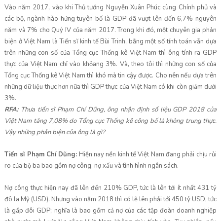
Vào năm 2017, vào khi Thủ tướng Nguyễn Xuân Phúc cùng Chính phủ và
các bộ, ngành hào hứng tuyên bố là GDP đã vượt lên đến 6,7% nguyên
năm và 7% cho Quý IV của năm 2017. Trong khi đó, một chuyên gia phản
biện ở Việt Nam là Tiến sĩ kinh tế Bùi Trinh, bằng một số tính toán vẫn dựa
trên những con số của Tổng cục Thống kê Việt Nam thì ông tính ra GDP
thực của Việt Nam chỉ vào khỏang 3%. Và, theo tôi thì những con số của
Tổng cục Thống kê Việt Nam thì khó mà tin cậy được. Cho nên nếu dựa trên
những dữ liệu thực hơn nữa thì GDP thực của Việt Nam có khi còn giảm dưới
3%.
RFA:
Thưa tiến sĩ Phạm Chí Dũng, ông nhận định số liệu GDP 2018 của
Việt Nam tăng 7,08% do Tổng cục Thống kê công bố là không trung thực.
Vậy những phản biện của ông là gì?
Tiến sĩ Phạm Chí Dũng:
Hiện nay nền kinh tế Việt Nam đang phải chịu rủi
ro của bộ ba bao gồm nợ công, nợ xấu và tình hình ngân sách.
Nợ công thực hiện nay đã lên đến 210% GDP, tức là lên tới ít nhất 431 tỷ
đô la Mỹ (USD). Nhưng vào năm 2018 thì có lẽ lên phải tới 450 tỷ USD, tức
là gấp đôi GDP; nghĩa là bao gồm cả nợ của các tập đoàn doanh nghiệp