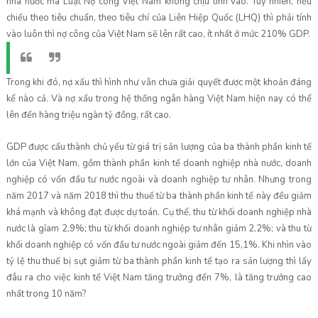
nhà nước mà Luật Nợ công Việt Nam không chịu tính vào. Tuy nhiên, nếu
chiếu theo tiêu chuẩn, theo tiêu chí của Liên Hiệp Quốc (LHQ) thì phải tính
vào luôn thì nợ công của Việt Nam sẽ lên rất cao, ít nhất ở mức 210% GDP.
Trong khi đó, nợ xấu thì hình như vẫn chưa giải quyết được một khoản đáng
kể nào cả. Và nợ xấu trong hệ thống ngân hàng Việt Nam hiện nay có thể
lên đến hàng triệu ngàn tỷ đồng, rất cao.
GDP được cấu thành chủ yếu từ giá trị sản lượng của ba thành phần kinh tế
lớn của Việt Nam, gồm thành phần kinh tế doanh nghiệp nhà nước, doanh
nghiệp có vốn đầu tư nước ngoài và doanh nghiệp tư nhân. Nhưng trong
năm 2017 và năm 2018 thì thu thuế từ ba thành phần kinh tế này đều giảm
khá mạnh và không đạt được dự toán. Cụ thể, thu từ khối doanh nghiệp nhà
nước là gỉam 2,9%; thu từ khối doanh nghiệp tư nhân giảm 2,2%; và thu từ
khối doanh nghiệp có vốn đầu tư nước ngoài giảm đến 15,1%. Khi nhìn vào
tỷ lệ thu thuế bị sụt giảm từ ba thành phần kinh tế tạo ra sản lượng thì lấy
đâu ra cho việc kinh tế Việt Nam tăng trưởng đến 7%, là tăng trưởng cao
nhất trong 10 năm?