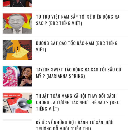
TỨ TRỤ VIỆT NAM SẮP TỚI SẼ BIẾN ĐỘNG RA
SAO ? (BBC TIẾNG VIỆT)
ĐƯỜNG SẮT CAO TỐC BẮC-NAM (BBC TIẾNG
VIỆT)
TAYLOR SWIFT TÁC ĐỘNG RA SAO TỚI BẦU CỬ
MỸ ? (MARIANNA SPRING)
THUẬT TOÁN MẠNG XÃ HỘI THAY ĐỔI CÁCH
CHÚNG TA TƯƠNG TÁC NHƯ THẾ NÀO ? (BBC
TIẾNG VIỆT)
KÝ ỨC VỀ NHỮNG ĐỢT ĐÁNH TƯ SẢN DƯỚI
TRƯỚNG ĐỖ MƯỜI (DIỄM THI)