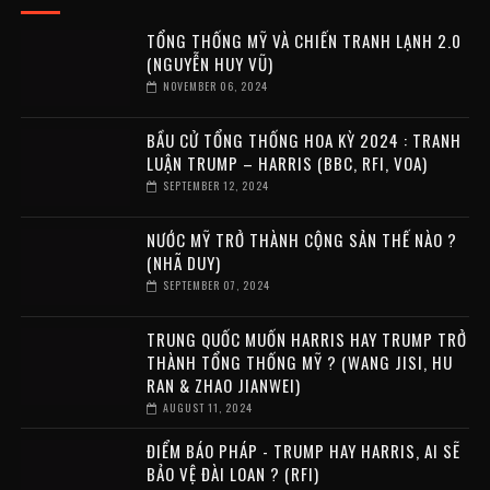
TỔNG THỐNG MỸ VÀ CHIẾN TRANH LẠNH 2.0
(NGUYỄN HUY VŨ)
NOVEMBER 06, 2024
BẦU CỬ TỔNG THỐNG HOA KỲ 2024 : TRANH
LUẬN TRUMP – HARRIS (BBC, RFI, VOA)
SEPTEMBER 12, 2024
NƯỚC MỸ TRỞ THÀNH CỘNG SẢN THẾ NÀO ?
(NHÃ DUY)
SEPTEMBER 07, 2024
TRUNG QUỐC MUỐN HARRIS HAY TRUMP TRỞ
THÀNH TỔNG THỐNG MỸ ? (WANG JISI, HU
RAN & ZHAO JIANWEI)
AUGUST 11, 2024
ĐIỂM BÁO PHÁP - TRUMP HAY HARRIS, AI SẼ
BẢO VỆ ĐÀI LOAN ? (RFI)