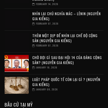
FEBRUARY 14, 2026
NHÌN LẠI CHỦ NGHĨA MÁC – LÊNIN (NGUYỄN
GIA KIỂNG)
FEBRUARY 07, 2026
THÊM MỘT DỊP ĐỂ NHÌN LẠI CHẾ ĐỘ CỘNG
SẢN (NGUYỄN GIA KIỂNG)
FEBRUARY 07, 2026
CHỜ ĐỢI GÌ SAU ĐẠI HỘI 14 CỦA ĐẢNG CỘNG
SẢN? (NGUYỄN GIA KIỂNG)
JANUARY 18, 2026
LUẬT PHÁP QUỐC TẾ CÒN LẠI GÌ ? (NGUYỄN
GIA KIỂNG)
JANUARY 08, 2026
BẦU CỬ TẠI MỸ