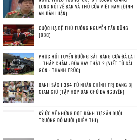
LONG NÓI VỀ BẠN VÀ THÙ CỦA VIỆT NAM (ĐỊNH
AN-DÂN LUẬN)
CUỘC HẠ BỆ THỦ TƯỚNG NGUYỄN TẤN DŨNG
(BBC)
PHỤC HỒI TUYẾN ĐƯỜNG SẮT RĂNG CƯA ĐÀ LẠT
– THÁP CHÀM : ĐÙA HAY THẬT ? (VIẾT TỪ SÀI
GÒN - THANH TRÚC)
DANH SÁCH 364 TÙ NHÂN CHÍNH TRỊ ĐANG BỊ
GIAM GIỮ (TẬP HỢP DÂN CHỦ ĐA NGUYÊN)
KÝ ỨC VỀ NHỮNG ĐỢT ĐÁNH TƯ SẢN DƯỚI
TRƯỚNG ĐỖ MƯỜI (DIỄM THI)