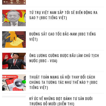
TỨ TRỤ VIỆT NAM SẮP TỚI SẼ BIẾN ĐỘNG RA
SAO ? (BBC TIẾNG VIỆT)
ĐƯỜNG SẮT CAO TỐC BẮC-NAM (BBC TIẾNG
VIỆT)
ÔNG LƯƠNG CƯỜNG ĐƯỢC BẦU LÀM CHỦ TỊCH
NƯỚC (BBC - VOA)
THUẬT TOÁN MẠNG XÃ HỘI THAY ĐỔI CÁCH
CHÚNG TA TƯƠNG TÁC NHƯ THẾ NÀO ? (BBC
TIẾNG VIỆT)
KÝ ỨC VỀ NHỮNG ĐỢT ĐÁNH TƯ SẢN DƯỚI
TRƯỚNG ĐỖ MƯỜI (DIỄM THI)