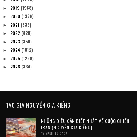
2019
(1968)
►
2020
(1366)
►
2021
(839)
►
2022
(828)
►
2023
(350)
►
2024
(1012)
►
2025
(1289)
►
2026
(334)
►
TÁC GIẢ NGUYỄN GIA KIỂNG
NHỮNG ĐIỀU CẦN BIẾT NHẤT VỀ CUỘC CHIẾN
IRAN (NGUYỄN GIA KIỂNG)
APRIL 13, 2026