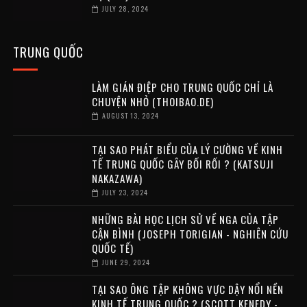
JULY 28, 2024
TRUNG QUỐC
LÀM GIÁN ĐIỆP CHO TRUNG QUỐC CHỈ LÀ
CHUYỆN NHỎ (THOIBAO.DE)
AUGUST 13, 2024
TẠI SAO PHÁT BIỂU CỦA LÝ CƯỜNG VỀ KINH
TẾ TRUNG QUỐC GÂY BỐI RỐI ? (KATSUJI
NAKAZAWA)
JULY 23, 2024
NHỮNG BÀI HỌC LỊCH SỬ VỀ NGA CỦA TẬP
CẬN BÌNH (JOSEPH TORIGIAN - NGHIÊN CỨU
QUỐC TẾ)
JUNE 29, 2024
TẠI SAO ÔNG TẬP KHÔNG VỰC DẬY NỔI NỀN
KINH TẾ TRUNG QUỐC ? (SCOTT KENEDY -