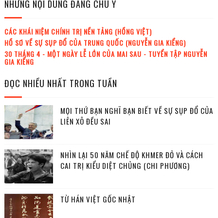
NHỮNG NỘI DUNG ĐÁNG CHÚ Ý
CÁC KHÁI NIỆM CHÍNH TRỊ NỀN TẢNG (HỒNG VIỆT)
HỒ SƠ VỀ SỰ SỤP ĐỔ CỦA TRUNG QUỐC (NGUYỄN GIA KIỂNG)
30 THÁNG 4 - MỘT NGÀY LỄ LỚN CỦA MAI SAU - TUYỂN TẬP NGUYỄN
GIA KIỂNG
ĐỌC NHIỀU NHẤT TRONG TUẦN
MỌI THỨ BẠN NGHĨ BẠN BIẾT VỀ SỰ SỤP ĐỔ CỦA
LIÊN XÔ ĐỀU SAI
NHÌN LẠI 50 NĂM CHẾ ĐỘ KHMER ĐỎ VÀ CÁCH
CAI TRỊ KIỂU DIỆT CHỦNG (CHI PHƯƠNG)
TỪ HÁN VIỆT GỐC NHẬT