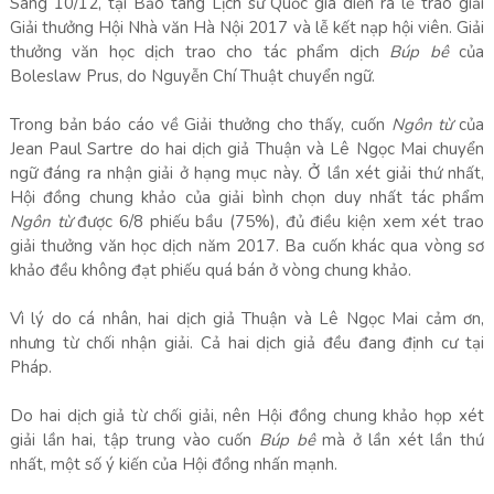
Sáng 10/12, tại Bảo tàng Lịch sử Quốc gia diễn ra lễ trao giải
Giải thưởng Hội Nhà văn Hà Nội 2017 và lễ kết nạp hội viên. Giải
thưởng văn học dịch trao cho tác phẩm dịch
Búp bê
của
Boleslaw Prus, do Nguyễn Chí Thuật chuyển ngữ.
Trong bản báo cáo về Giải thưởng cho thấy, cuốn
Ngôn từ
của
Jean Paul Sartre do hai dịch giả Thuận và Lê Ngọc Mai chuyển
ngữ đáng ra nhận giải ở hạng mục này. Ở lần xét giải thứ nhất,
Hội đồng chung khảo của giải bình chọn duy nhất tác phẩm
Ngôn từ
được 6/8 phiếu bầu (75%), đủ điều kiện xem xét trao
giải thưởng văn học dịch năm 2017. Ba cuốn khác qua vòng sơ
khảo đều không đạt phiếu quá bán ở vòng chung khảo.
Vì lý do cá nhân, hai dịch giả Thuận và Lê Ngọc Mai cảm ơn,
nhưng từ chối nhận giải. Cả hai dịch giả đều đang định cư tại
Pháp.
Do hai dịch giả từ chối giải, nên Hội đồng chung khảo họp xét
giải lần hai, tập trung vào cuốn
Búp bê
mà ở lần xét lần thứ
nhất, một số ý kiến của Hội đồng nhấn mạnh.