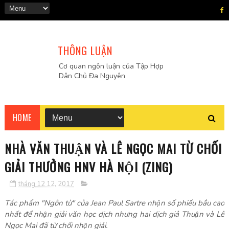
THÔNG LUẬN
Cơ quan ngôn luận của Tập Hợp
Dân Chủ Đa Nguyên
HOME
NHÀ VĂN THUẬN VÀ LÊ NGỌC MAI TỪ CHỐI
GIẢI THƯỞNG HNV HÀ NỘI (ZING)
tháng 12 12, 2017
Tác phẩm "Ngôn từ" của Jean Paul Sartre nhận số phiếu bầu cao
nhất để nhận giải văn học dịch nhưng hai dịch giả Thuận và Lê
Ngọc Mai đã từ chối nhận giải.