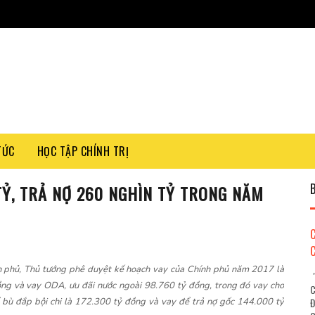
TỨC
HỌC TẬP CHÍNH TRỊ
TỶ, TRẢ NỢ 260 NGHÌN TỶ TRONG NĂM
ính phủ, Thủ tướng phê duyệt kế hoạch vay của Chính phủ năm 2017 là
"
ng và vay ODA, ưu đãi nước ngoài 98.760 tỷ đồng, trong đó vay cho
C
bù đắp bội chi là 172.300 tỷ đồng và vay để trả nợ gốc 144.000 tỷ
Đ