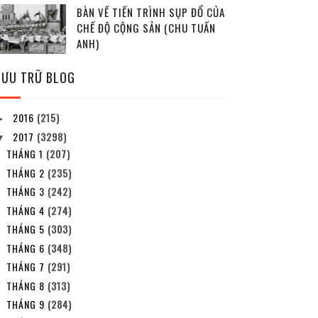
BÀN VỀ TIẾN TRÌNH SỤP ĐỔ CỦA
CHẾ ĐỘ CỘNG SẢN (CHU TUẤN
ANH)
LƯU TRỮ BLOG
2016
(215)
►
2017
(3298)
▼
THÁNG 1
(207)
THÁNG 2
(235)
THÁNG 3
(242)
THÁNG 4
(274)
THÁNG 5
(303)
THÁNG 6
(348)
THÁNG 7
(291)
THÁNG 8
(313)
THÁNG 9
(284)