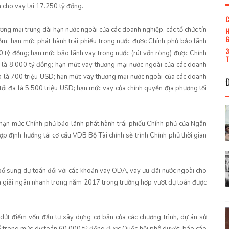
 cho vay lại 17.250 tỷ đồng.
C
ng mại trung dài hạn nước ngoài của các doanh nghiệp, các tổ chức tín
H
G
ồm: hạn mức phát hành trái phiếu trong nước được Chính phủ bảo lãnh
3
0 tỷ đồng; hạn mức bảo lãnh vay trong nước (rút vốn ròng) được Chính
T
a là 8.000 tỷ đồng; hạn mức vay thương mại nước ngoài của các doanh
đa là 700 triệu USD; hạn mức vay thương mại nước ngoài của các doanh
ả tối đa là 5.500 triệu USD; hạn mức vay của chính quyền địa phương tối
và hạn mức Chính phủ bảo lãnh phát hành trái phiếu Chính phủ của Ngân
p định hướng tái cơ cấu VDB Bộ Tài chính sẽ trình Chính phủ thời gian
ổ sung dự toán đối với các khoản vay ODA, vay ưu đãi nước ngoài cho
và giải ngân nhanh trong năm 2017 trong trường hợp vượt dự toán được
ứt điểm vốn đầu tư xây dựng cơ bản của các chương trình, dự án sử