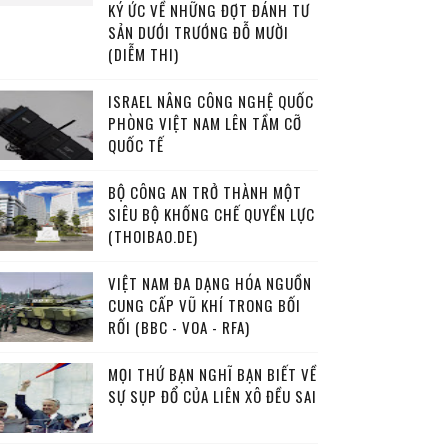
KÝ ỨC VỀ NHỮNG ĐỢT ĐÁNH TƯ
SẢN DƯỚI TRƯỚNG ĐỖ MƯỜI
(DIỄM THI)
ISRAEL NÂNG CÔNG NGHỆ QUỐC
PHÒNG VIỆT NAM LÊN TẦM CỠ
QUỐC TẾ
BỘ CÔNG AN TRỞ THÀNH MỘT
SIÊU BỘ KHỐNG CHẾ QUYỀN LỰC
(THOIBAO.DE)
VIỆT NAM ĐA DẠNG HÓA NGUỒN
CUNG CẤP VŨ KHÍ TRONG BỐI
RỐI (BBC - VOA - RFA)
MỌI THỨ BẠN NGHĨ BẠN BIẾT VỀ
SỰ SỤP ĐỔ CỦA LIÊN XÔ ĐỀU SAI