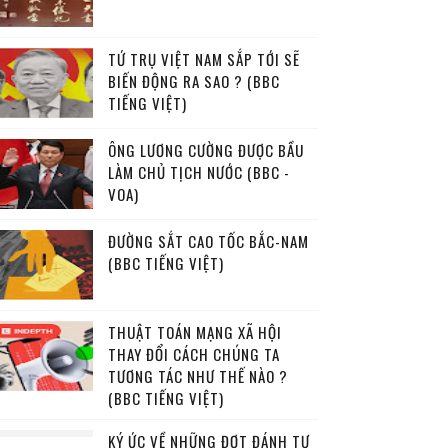
TỨ TRỤ VIỆT NAM SẮP TỚI SẼ
BIẾN ĐỘNG RA SAO ? (BBC
TIẾNG VIỆT)
ÔNG LƯƠNG CƯỜNG ĐƯỢC BẦU
LÀM CHỦ TỊCH NƯỚC (BBC -
VOA)
ĐƯỜNG SẮT CAO TỐC BẮC-NAM
(BBC TIẾNG VIỆT)
THUẬT TOÁN MẠNG XÃ HỘI
THAY ĐỔI CÁCH CHÚNG TA
TƯƠNG TÁC NHƯ THẾ NÀO ?
(BBC TIẾNG VIỆT)
KÝ ỨC VỀ NHỮNG ĐỢT ĐÁNH TƯ