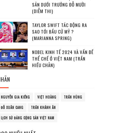
SẢN DƯỚI TRƯỚNG ĐỖ MƯỜI
(DIỄM THI)
TAYLOR SWIFT TÁC ĐỘNG RA
SAO TỚI BẦU CỬ MỸ ?
(MARIANNA SPRING)
NOBEL KINH TẾ 2024 VÀ VẤN ĐỀ
THỂ CHẾ Ở VIỆT NAM (TRẦN
HIẾU CHÂN)
NHÃN
NGUYỄN GIA KIỂNG
VIỆT HOÀNG
TRẦN HÙNG
ĐỖ XUÂN CANG
TRẦN KHÁNH ÂN
LỊCH SỬ ĐẢNG CỘNG SẢN VIỆT NAM