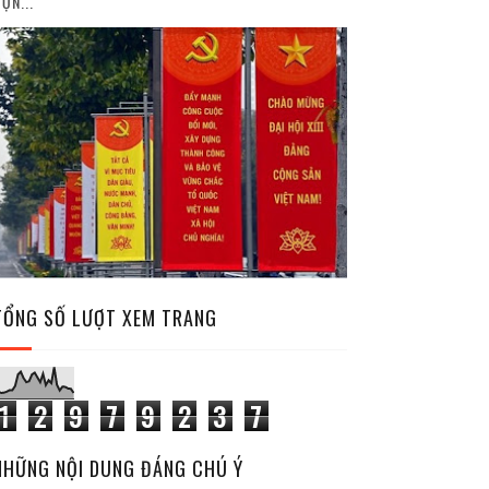
ỘN...
TỔNG SỐ LƯỢT XEM TRANG
1
2
9
7
9
2
3
7
NHỮNG NỘI DUNG ĐÁNG CHÚ Ý