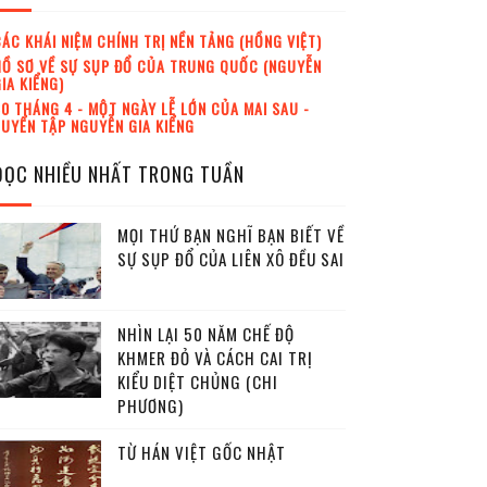
ÁC KHÁI NIỆM CHÍNH TRỊ NỀN TẢNG (HỒNG VIỆT)
Ồ SƠ VỀ SỰ SỤP ĐỔ CỦA TRUNG QUỐC (NGUYỄN
IA KIỂNG)
0 THÁNG 4 - MỘT NGÀY LỄ LỚN CỦA MAI SAU -
UYỂN TẬP NGUYỄN GIA KIỂNG
ĐỌC NHIỀU NHẤT TRONG TUẦN
MỌI THỨ BẠN NGHĨ BẠN BIẾT VỀ
SỰ SỤP ĐỔ CỦA LIÊN XÔ ĐỀU SAI
NHÌN LẠI 50 NĂM CHẾ ĐỘ
KHMER ĐỎ VÀ CÁCH CAI TRỊ
KIỂU DIỆT CHỦNG (CHI
PHƯƠNG)
TỪ HÁN VIỆT GỐC NHẬT