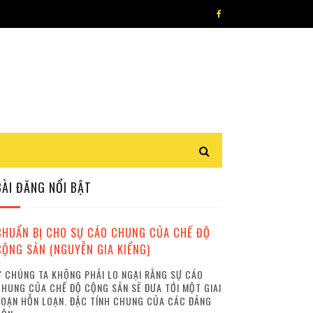
BÀI ĐĂNG NỔI BẬT
CHUẨN BỊ CHO SỰ CÁO CHUNG CỦA CHẾ ĐỘ
CỘNG SẢN (NGUYỄN GIA KIỂNG)
 CHÚNG TA KHÔNG PHẢI LO NGẠI RẰNG SỰ CÁO
HUNG CỦA CHẾ ĐỘ CỘNG SẢN SẼ ĐƯA TỚI MỘT GIAI
OẠN HỖN LOẠN. ĐẶC TÍNH CHUNG CỦA CÁC ĐẢNG