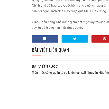
dụng nguồn vốn vay ODA, vốn vay ưu đãi chưa phân bổ
Chính phủ để báo cáo Quốc hội trong trường hợp giải 
cân đối ngân sách Nhà nước vượt quá 60.000 tỷ đồng.
Giao Ngân hàng Nhà nước giám sát việc vay thương mạ
vay, tự trả trong hạn mức được duyệt.
BÀI VIẾT LIÊN QUAN
BÀI VIẾT TRƯỚC
Trên mức cùng quẫn là sự khốn nạn (J.B Nguyễn Hữu Vi