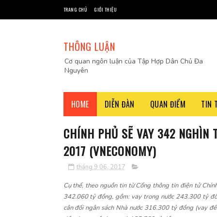
TRANG CHỦ
GIỚI THIỆU
THÔNG LUẬN
Cơ quan ngôn luận của Tập Hợp Dân Chủ Đa
Nguyên
HOME
DIỄN ĐÀN
QUAN ĐIỂM
TIN 
CHÍNH PHỦ SẼ VAY 342 NGHÌN 
2017 (VNECONOMY)
tháng 9 06, 2017
Cụ thể, theo nguồn tin từ Cổng thông tin điện tử Ch
342.060 tỷ đồng, gồm: vay trong nước 243.300 tỷ đồ
cân đối ngân sách Nhà nước 316.300 tỷ đồng (vay để 