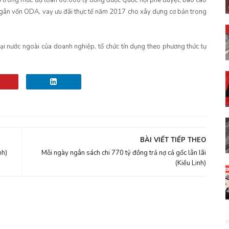
 trong mức dự toán 60.000 tỷ đồng được Quốc hội phê duyệt; báo cáo
ngân vốn ODA, vay ưu đãi thực tế năm 2017 cho xây dựng cơ bản trong
i nước ngoài của doanh nghiệp, tổ chức tín dụng theo phương thức tự
BÀI VIẾT TIẾP THEO
nh)
Mỗi ngày ngân sách chi 770 tỷ đồng trả nợ cả gốc lẫn lãi
(Kiều Linh)