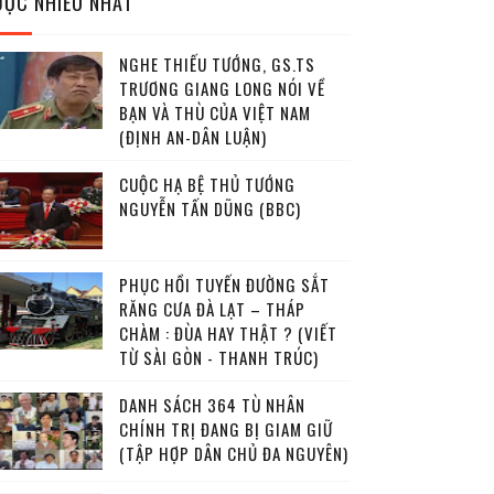
ĐỌC NHIỀU NHẤT
NGHE THIẾU TƯỚNG, GS.TS
TRƯƠNG GIANG LONG NÓI VỀ
BẠN VÀ THÙ CỦA VIỆT NAM
(ĐỊNH AN-DÂN LUẬN)
CUỘC HẠ BỆ THỦ TƯỚNG
NGUYỄN TẤN DŨNG (BBC)
PHỤC HỒI TUYẾN ĐƯỜNG SẮT
RĂNG CƯA ĐÀ LẠT – THÁP
CHÀM : ĐÙA HAY THẬT ? (VIẾT
TỪ SÀI GÒN - THANH TRÚC)
DANH SÁCH 364 TÙ NHÂN
CHÍNH TRỊ ĐANG BỊ GIAM GIỮ
(TẬP HỢP DÂN CHỦ ĐA NGUYÊN)