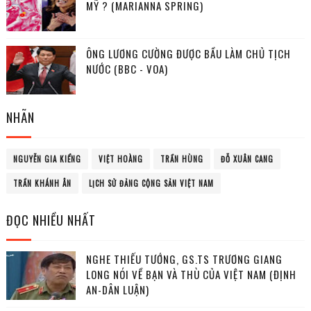
MỸ ? (MARIANNA SPRING)
ÔNG LƯƠNG CƯỜNG ĐƯỢC BẦU LÀM CHỦ TỊCH
NƯỚC (BBC - VOA)
NHÃN
NGUYỄN GIA KIỂNG
VIỆT HOÀNG
TRẦN HÙNG
ĐỖ XUÂN CANG
TRẦN KHÁNH ÂN
LỊCH SỬ ĐẢNG CỘNG SẢN VIỆT NAM
ĐỌC NHIỀU NHẤT
NGHE THIẾU TƯỚNG, GS.TS TRƯƠNG GIANG
LONG NÓI VỀ BẠN VÀ THÙ CỦA VIỆT NAM (ĐỊNH
AN-DÂN LUẬN)