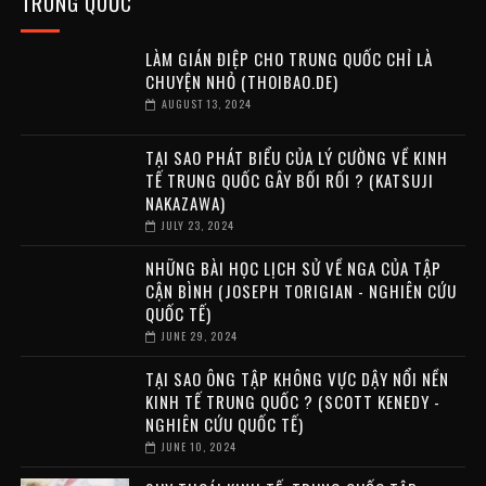
TRUNG QUỐC
LÀM GIÁN ĐIỆP CHO TRUNG QUỐC CHỈ LÀ
CHUYỆN NHỎ (THOIBAO.DE)
AUGUST 13, 2024
TẠI SAO PHÁT BIỂU CỦA LÝ CƯỜNG VỀ KINH
TẾ TRUNG QUỐC GÂY BỐI RỐI ? (KATSUJI
NAKAZAWA)
JULY 23, 2024
NHỮNG BÀI HỌC LỊCH SỬ VỀ NGA CỦA TẬP
CẬN BÌNH (JOSEPH TORIGIAN - NGHIÊN CỨU
QUỐC TẾ)
JUNE 29, 2024
TẠI SAO ÔNG TẬP KHÔNG VỰC DẬY NỔI NỀN
KINH TẾ TRUNG QUỐC ? (SCOTT KENEDY -
NGHIÊN CỨU QUỐC TẾ)
JUNE 10, 2024