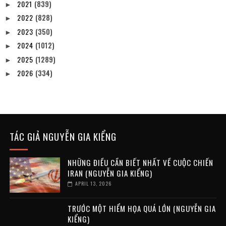
2021
(839)
►
2022
(828)
►
2023
(350)
►
2024
(1012)
►
2025
(1289)
►
2026
(334)
►
TÁC GIẢ NGUYỄN GIA KIỂNG
NHỮNG ĐIỀU CẦN BIẾT NHẤT VỀ CUỘC CHIẾN
IRAN (NGUYỄN GIA KIỂNG)
APRIL 13, 2026
TRƯỚC MỘT HIỂM HỌA QUÁ LỚN (NGUYỄN GIA
KIỂNG)