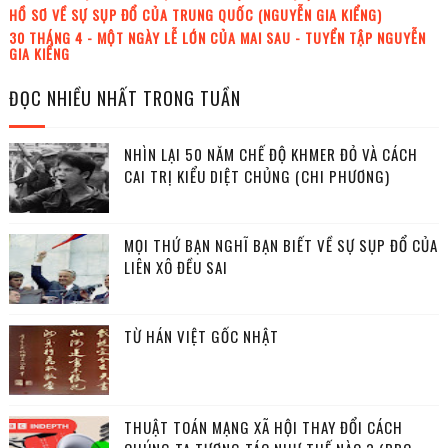
HỒ SƠ VỀ SỰ SỤP ĐỔ CỦA TRUNG QUỐC (NGUYỄN GIA KIỂNG)
30 THÁNG 4 - MỘT NGÀY LỄ LỚN CỦA MAI SAU - TUYỂN TẬP NGUYỄN
GIA KIỂNG
ĐỌC NHIỀU NHẤT TRONG TUẦN
NHÌN LẠI 50 NĂM CHẾ ĐỘ KHMER ĐỎ VÀ CÁCH
CAI TRỊ KIỂU DIỆT CHỦNG (CHI PHƯƠNG)
MỌI THỨ BẠN NGHĨ BẠN BIẾT VỀ SỰ SỤP ĐỔ CỦA
LIÊN XÔ ĐỀU SAI
TỪ HÁN VIỆT GỐC NHẬT
THUẬT TOÁN MẠNG XÃ HỘI THAY ĐỔI CÁCH