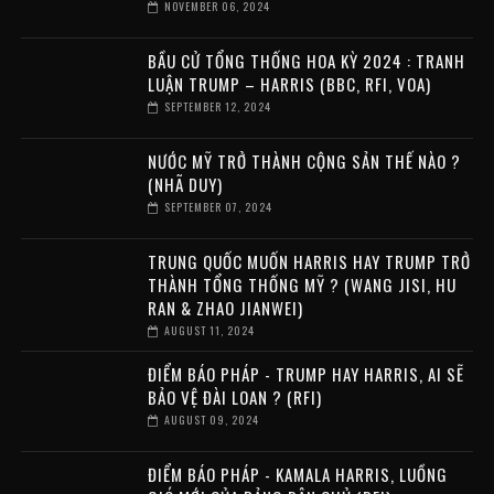
NOVEMBER 06, 2024
BẦU CỬ TỔNG THỐNG HOA KỲ 2024 : TRANH
LUẬN TRUMP – HARRIS (BBC, RFI, VOA)
SEPTEMBER 12, 2024
NƯỚC MỸ TRỞ THÀNH CỘNG SẢN THẾ NÀO ?
(NHÃ DUY)
SEPTEMBER 07, 2024
TRUNG QUỐC MUỐN HARRIS HAY TRUMP TRỞ
THÀNH TỔNG THỐNG MỸ ? (WANG JISI, HU
RAN & ZHAO JIANWEI)
AUGUST 11, 2024
ĐIỂM BÁO PHÁP - TRUMP HAY HARRIS, AI SẼ
BẢO VỆ ĐÀI LOAN ? (RFI)
AUGUST 09, 2024
ĐIỂM BÁO PHÁP - KAMALA HARRIS, LUỒNG