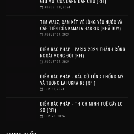
GIÓ MỚI CỦA ĐẢNG DÂN CHỦ (RFI)
AUGUST 08, 2024
TIM WALZ, CAM KẾT VỀ LÒNG YÊU NƯỚC VÀ
CẤP TIẾN CỦA KAMALA HARRIS (NHÃ DUY)
AUGUST 07, 2024
ĐIỂM BÁO PHÁP - PARIS 2024 THÀNH CÔNG
NGOÀI MONG ĐỢI (RFI)
AUGUST 07, 2024
ĐIỂM BÁO PHÁP - BẦU CỬ TỔNG THỐNG MỸ
VÀ TƯƠNG LAI UKRAINE (RFI)
JULY 31, 2024
ĐIỂM BÁO PHÁP - THÍCH MINH TUỆ GÂY LO
SỢ (RFI)
JULY 28, 2024