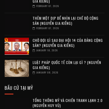
GIA KIỂNG)
FEBRUARY 07, 2026
THÊM MỘT DỊP ĐỂ NHÌN LẠI CHẾ ĐỘ CỘNG
SẢN (NGUYỄN GIA KIỂNG)
FEBRUARY 07, 2026
CHỜ ĐỢI GÌ SAU ĐẠI HỘI 14 CỦA ĐẢNG CỘNG
SẢN? (NGUYỄN GIA KIỂNG)
JANUARY 18, 2026
LUẬT PHÁP QUỐC TẾ CÒN LẠI GÌ ? (NGUYỄN
GIA KIỂNG)
JANUARY 08, 2026
BẦU CỬ TẠI MỸ
TỔNG THỐNG MỸ VÀ CHIẾN TRANH LẠNH 2.0
(NGUYỄN HUY VŨ)