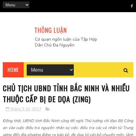
THÔNG LUẬN
Cơ quan ngôn luận của Tập Hợp
Dân Chủ Đa Nguyên
HOME
CHỦ TỊCH UBND TỈNH BẮC NINH VÀ NHIỀU
THUỘC CẤP BỊ ĐE DỌA (ZING)
tháng 3 16, 2017
Đồng thời, UBND tỉnh Bắc Ninh cũng đề nghị Thủ tướng chỉ đạo Bộ Công
an vào cuộc điều tra nguyên nhân sự việc, điều tra các cá nhân từ Trung
ương đến địa phương đứng ra bảo kê, đe dọa từ cán bộ chuyên môn, lãnh