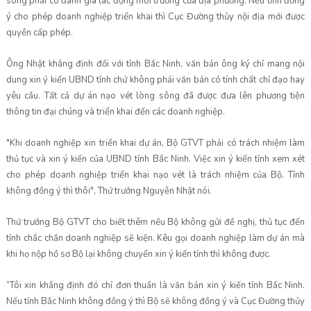
sông phải có đánh giá tác động môi trường của địa phương. Nếu tỉnh đồng
ý cho phép doanh nghiệp triển khai thì Cục Đường thủy nội địa mới được
quyền cấp phép.
Ông Nhật khẳng định đối với tỉnh Bắc Ninh, văn bản ông ký chỉ mang nội
dung xin ý kiến UBND tỉnh chứ không phải văn bản có tính chất chỉ đạo hay
yêu cầu. Tất cả dự án nạo vét lòng sông đã được đưa lên phương tiện
thông tin đại chúng và triển khai đến các doanh nghiệp.
"Khi doanh nghiệp xin triển khai dự án, Bộ GTVT phải có trách nhiệm làm
thủ tục và xin ý kiến của UBND tỉnh Bắc Ninh. Việc xin ý kiến tỉnh xem xét
cho phép doanh nghiệp triển khai nạo vét là trách nhiệm của Bộ. Tỉnh
không đồng ý thì thôi", Thứ trưởng Nguyễn Nhật nói.
Thứ trưởng Bộ GTVT cho biết thêm nếu Bộ không gửi đề nghị, thủ tục đến
tỉnh chắc chắn doanh nghiệp sẽ kiện. Kêu gọi doanh nghiệp làm dự án mà
khi họ nộp hồ sơ Bộ lại không chuyển xin ý kiến tỉnh thì không được.
“Tôi xin khẳng định đó chỉ đơn thuần là văn bản xin ý kiến tỉnh Bắc Ninh.
Nếu tỉnh Bắc Ninh không đồng ý thì Bộ sẽ không đồng ý và Cục Đường thủy