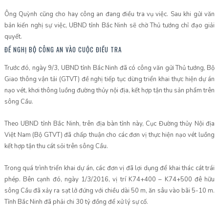
Ông Quỳnh cũng cho hay công an đang điều tra vụ việc. Sau khi gửi văn
bản kiến nghị sự việc, UBND tỉnh Bắc Ninh sẽ chờ Thủ tướng chỉ đạo giải
quyết.
ĐỀ NGHỊ BỘ CÔNG AN VÀO CUỘC ĐIỀU TRA
Trước đó, ngày 9/3, UBND tỉnh Bắc Ninh đã có công văn gửi Thủ tướng, Bộ
Giao thông vận tải (GTVT) đề nghị tiếp tục dừng triển khai thực hiện dự án
nạo vét, khơi thông luồng đường thủy nội địa, kết hợp tận thu sản phẩm trên
sông Cầu.
Theo UBND tỉnh Bắc Ninh, trên địa bàn tỉnh này, Cục Đường thủy Nội địa
Việt Nam (Bộ GTVT) đã chấp thuận cho các đơn vị thực hiện nạo vét luồng
kết hợp tận thu cát sỏi trên sông Cầu.
Trong quá trình triển khai dự án, các đơn vị đã lợi dụng để khai thác cát trái
phép. Bên cạnh đó, ngày 1/3/2016, vị trí K74+400 – K74+500 đê hữu
sông Cầu đã xảy ra sạt lở đứng với chiều dài 50 m, ăn sâu vào bãi 5-10 m.
Tỉnh Bắc Ninh đã phải chi 30 tỷ đồng để xử lý sự cố.