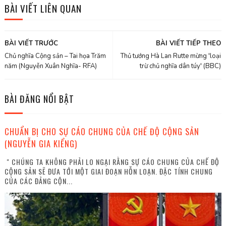
BÀI VIẾT LIÊN QUAN
BÀI VIẾT TRƯỚC
BÀI VIẾT TIẾP THEO
Chủ nghĩa Cộng sản – Tai họa Trăm
Thủ tướng Hà Lan Rutte mừng 'loại
năm (Nguyễn Xuân Nghĩa- RFA)
trừ chủ nghĩa dân túy' (BBC)
BÀI ĐĂNG NỔI BẬT
CHUẨN BỊ CHO SỰ CÁO CHUNG CỦA CHẾ ĐỘ CỘNG SẢN
(NGUYỄN GIA KIỂNG)
" CHÚNG TA KHÔNG PHẢI LO NGẠI RẰNG SỰ CÁO CHUNG CỦA CHẾ ĐỘ
CỘNG SẢN SẼ ĐƯA TỚI MỘT GIAI ĐOẠN HỖN LOẠN. ĐẶC TÍNH CHUNG
CỦA CÁC ĐẢNG CỘN...