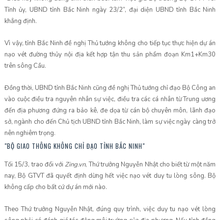
Tỉnh ủy, UBND tỉnh Bắc Ninh ngày 23/2”, đại diện UBND tỉnh Bắc Ninh
khẳng định.
Vì vậy, tỉnh Bắc Ninh đề nghị Thủ tướng không cho tiếp tục thực hiện dự án
nạo vét đường thủy nội địa kết hợp tận thu sản phẩm đoạn Km1+Km30
trên sông Cầu.
Đồng thời, UBND tỉnh Bắc Ninh cũng đề nghị Thủ tướng chỉ đạo Bộ Công an
vào cuộc điều tra nguyên nhân sự việc, điều tra các cá nhân từ Trung ương
đến địa phương đứng ra bảo kê, đe dọa từ cán bộ chuyên môn, lãnh đạo
sở, ngành cho đến Chủ tịch UBND tỉnh Bắc Ninh, làm sự việc ngày càng trở
nên nghiêm trọng.
"BỘ GIAO THÔNG KHÔNG CHỈ ĐẠO TỈNH BẮC NINH"
Tối 15/3, trao đổi với
Zing.vn
, Thứ trưởng Nguyễn Nhật cho biết từ một năm
nay, Bộ GTVT đã quyết định dừng hết việc nạo vét duy tu lòng sông. Bộ
không cấp cho bất cứ dự án mới nào.
Theo Thứ trưởng Nguyễn Nhật, đúng quy trình, việc duy tu nạo vét lòng