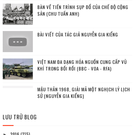
BÀN VỀ TIẾN TRÌNH SỤP ĐỔ CỦA CHẾ ĐỘ CỘNG
SẢN (CHU TUẤN ANH)
BÀI VIẾT CỦA TÁC GIẢ NGUYỄN GIA KIỂNG
VIỆT NAM ĐA DẠNG HÓA NGUỒN CUNG CẤP VŨ
KHÍ TRONG BỐI RỐI (BBC - VOA - RFA)
MẬU THÂN 1968, GIẢI MÃ MỘT NGHỊCH LÝ LỊCH
SỬ (NGUYỄN GIA KIỂNG)
LƯU TRỮ BLOG
2016
(215)
►