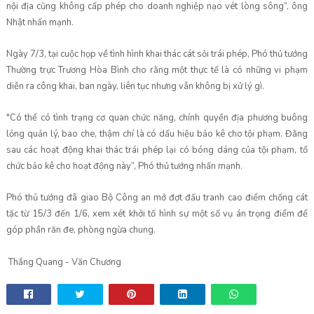
nội địa cũng không cấp phép cho doanh nghiệp nạo vét lòng sông”, ông
Nhật nhấn mạnh.
Ngày 7/3, tại cuộc họp về tình hình khai thác cát sỏi trái phép, Phó thủ tướng
Thường trực Trương Hòa Bình cho rằng một thực tế là có những vi phạm
diễn ra công khai, ban ngày, liên tục nhưng vẫn không bị xử lý gì.
"Có thể có tình trạng cơ quan chức năng, chính quyền địa phương buông
lỏng quản lý, bao che, thậm chí là có dấu hiệu bảo kê cho tội phạm. Đằng
sau các hoạt động khai thác trái phép lại có bóng dáng của tội phạm, tổ
chức bảo kê cho hoạt động này”, Phó thủ tướng nhấn mạnh.
Phó thủ tướng đã giao Bộ Công an mở đợt đấu tranh cao điểm chống cát
tặc từ 15/3 đến 1/6, xem xét khởi tố hình sự một số vụ án trọng điểm để
góp phần răn đe, phòng ngừa chung.
Thắng Quang - Văn Chương