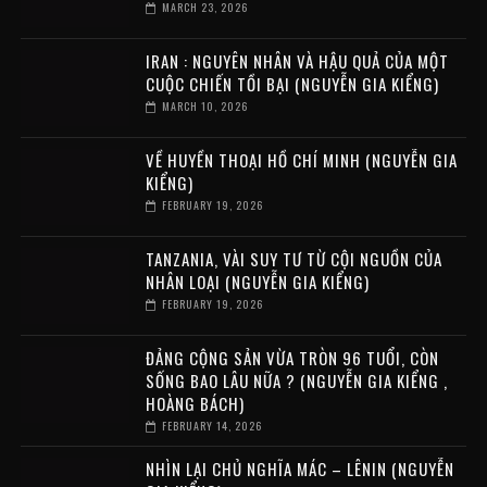
MARCH 23, 2026
IRAN : NGUYÊN NHÂN VÀ HẬU QUẢ CỦA MỘT
CUỘC CHIẾN TỒI BẠI (NGUYỄN GIA KIỂNG)
MARCH 10, 2026
VỀ HUYỀN THOẠI HỒ CHÍ MINH (NGUYỄN GIA
KIỂNG)
FEBRUARY 19, 2026
TANZANIA, VÀI SUY TƯ TỪ CỘI NGUỒN CỦA
NHÂN LOẠI (NGUYỄN GIA KIỂNG)
FEBRUARY 19, 2026
ĐẢNG CỘNG SẢN VỪA TRÒN 96 TUỔI, CÒN
SỐNG BAO LÂU NỮA ? (NGUYỄN GIA KIỂNG ,
HOÀNG BÁCH)
FEBRUARY 14, 2026
NHÌN LẠI CHỦ NGHĨA MÁC – LÊNIN (NGUYỄN