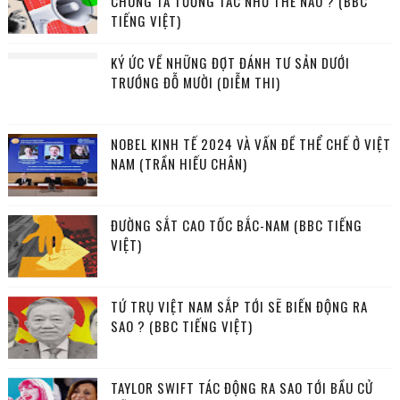
CHÚNG TA TƯƠNG TÁC NHƯ THẾ NÀO ? (BBC
TIẾNG VIỆT)
KÝ ỨC VỀ NHỮNG ĐỢT ĐÁNH TƯ SẢN DƯỚI
TRƯỚNG ĐỖ MƯỜI (DIỄM THI)
NOBEL KINH TẾ 2024 VÀ VẤN ĐỀ THỂ CHẾ Ở VIỆT
NAM (TRẦN HIẾU CHÂN)
ĐƯỜNG SẮT CAO TỐC BẮC-NAM (BBC TIẾNG
VIỆT)
TỨ TRỤ VIỆT NAM SẮP TỚI SẼ BIẾN ĐỘNG RA
SAO ? (BBC TIẾNG VIỆT)
TAYLOR SWIFT TÁC ĐỘNG RA SAO TỚI BẦU CỬ