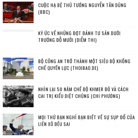
CUỘC HẠ BỆ THỦ TƯỚNG NGUYỄN TẤN DŨNG
(BBC)
KÝ ỨC VỀ NHỮNG ĐỢT ĐÁNH TƯ SẢN DƯỚI
TRƯỚNG ĐỖ MƯỜI (DIỄM THI)
BỘ CÔNG AN TRỞ THÀNH MỘT SIÊU BỘ KHỐNG
CHẾ QUYỀN LỰC (THOIBAO.DE)
NHÌN LẠI 50 NĂM CHẾ ĐỘ KHMER ĐỎ VÀ CÁCH
CAI TRỊ KIỂU DIỆT CHỦNG (CHI PHƯƠNG)
MỌI THỨ BẠN NGHĨ BẠN BIẾT VỀ SỰ SỤP ĐỔ CỦA
LIÊN XÔ ĐỀU SAI