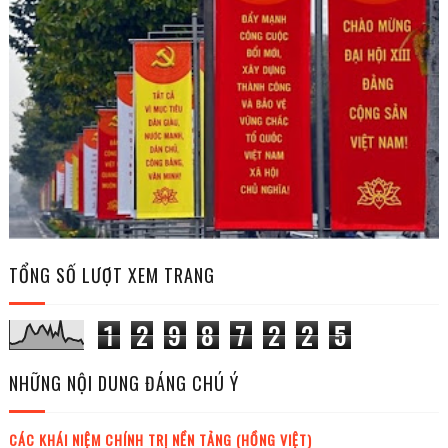
TỔNG SỐ LƯỢT XEM TRANG
1
2
9
8
7
2
2
5
NHỮNG NỘI DUNG ĐÁNG CHÚ Ý
CÁC KHÁI NIỆM CHÍNH TRỊ NỀN TẢNG (HỒNG VIỆT)