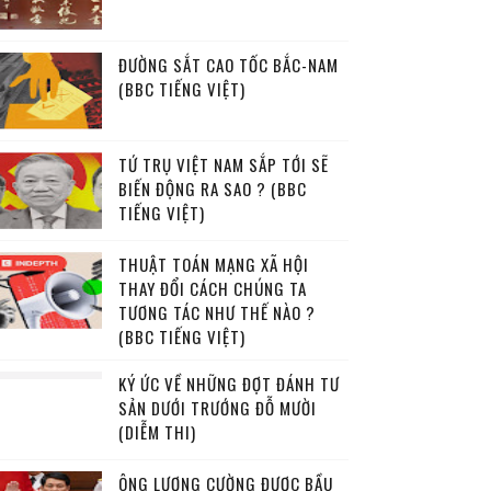
ĐƯỜNG SẮT CAO TỐC BẮC-NAM
(BBC TIẾNG VIỆT)
TỨ TRỤ VIỆT NAM SẮP TỚI SẼ
BIẾN ĐỘNG RA SAO ? (BBC
TIẾNG VIỆT)
THUẬT TOÁN MẠNG XÃ HỘI
THAY ĐỔI CÁCH CHÚNG TA
TƯƠNG TÁC NHƯ THẾ NÀO ?
(BBC TIẾNG VIỆT)
KÝ ỨC VỀ NHỮNG ĐỢT ĐÁNH TƯ
SẢN DƯỚI TRƯỚNG ĐỖ MƯỜI
(DIỄM THI)
ÔNG LƯƠNG CƯỜNG ĐƯỢC BẦU