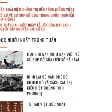
ÁC KHÁI NIỆM CHÍNH TRỊ NỀN TẢNG (HỒNG VIỆT)
Ồ SƠ VỀ SỰ SỤP ĐỔ CỦA TRUNG QUỐC (NGUYỄN
IA KIỂNG)
0 THÁNG 4 - MỘT NGÀY LỄ LỚN CỦA MAI SAU -
UYỂN TẬP NGUYỄN GIA KIỂNG
ĐỌC NHIỀU NHẤT TRONG TUẦN
MỌI THỨ BẠN NGHĨ BẠN BIẾT VỀ
SỰ SỤP ĐỔ CỦA LIÊN XÔ ĐỀU SAI
NHÌN LẠI 50 NĂM CHẾ ĐỘ
KHMER ĐỎ VÀ CÁCH CAI TRỊ
KIỂU DIỆT CHỦNG (CHI
PHƯƠNG)
TỪ HÁN VIỆT GỐC NHẬT