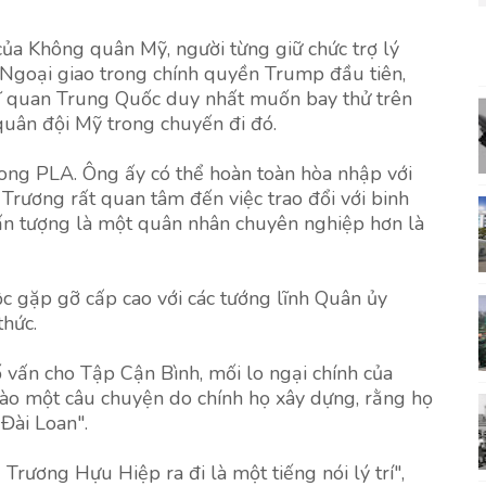
ủa Không quân Mỹ, người từng giữ chức trợ lý
Ngoại giao trong chính quyền Trump đầu tiên,
sĩ quan Trung Quốc duy nhất muốn bay thử trên
uân đội Mỹ trong chuyến đi đó.
rong PLA. Ông ấy có thể hoàn toàn hòa nhập với
 Trương rất quan tâm đến việc trao đổi với binh
i ấn tượng là một quân nhân chuyên nghiệp hơn là
ộc gặp gỡ cấp cao với các tướng lĩnh Quân ủy
thức.
vấn cho Tập Cận Bình, mối lo ngại chính của
vào một câu chuyện do chính họ xây dựng, rằng họ
Đài Loan".
Trương Hựu Hiệp ra đi là một tiếng nói lý trí",