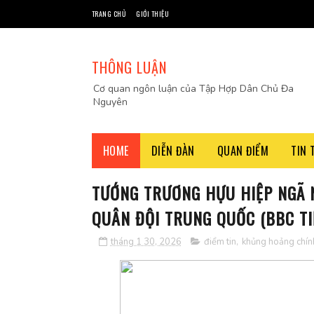
TRANG CHỦ
GIỚI THIỆU
THÔNG LUẬN
Cơ quan ngôn luận của Tập Hợp Dân Chủ Đa
Nguyên
HOME
DIỄN ĐÀN
QUAN ĐIỂM
TIN 
TƯỚNG TRƯƠNG HỰU HIỆP NGÃ 
QUÂN ĐỘI TRUNG QUỐC (BBC TI
tháng 1 30, 2026
điểm tin
,
khủng hoảng chính