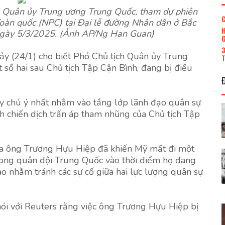
 Quân ủy Trung ương Trung Quốc, tham dự phiên
C
Toàn quốc (NPC) tại Đại lễ đường Nhân dân ở Bắc
H
 ngày 5/3/2025. (Ảnh AP/Ng Han Guan)
G
3
 (24/1) cho biết Phó Chủ tịch Quân ủy Trung
T
số hai sau Chủ tịch Tập Cận Bình, đang bị điều
ây chú ý nhất nhằm vào tầng lớp lãnh đạo quân sự
h chiến dịch trấn áp tham nhũng của Chủ tịch Tập
của ông Trương Hựu Hiệp đã khiến Mỹ mất đi một
trong quân đội Trung Quốc vào thời điểm họ đang
o nhằm tránh các sự cố giữa hai lực lượng quân sự
ói với Reuters rằng việc ông Trương Hựu Hiệp bị