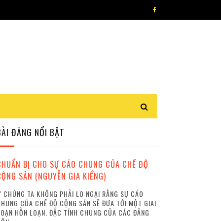
BÀI ĐĂNG NỔI BẬT
CHUẨN BỊ CHO SỰ CÁO CHUNG CỦA CHẾ ĐỘ
CỘNG SẢN (NGUYỄN GIA KIỂNG)
 CHÚNG TA KHÔNG PHẢI LO NGẠI RẰNG SỰ CÁO
HUNG CỦA CHẾ ĐỘ CỘNG SẢN SẼ ĐƯA TỚI MỘT GIAI
OẠN HỖN LOẠN. ĐẶC TÍNH CHUNG CỦA CÁC ĐẢNG