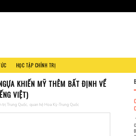
TỨC
HỌC TẬP CHÍNH TRỊ
NGỰA KHIẾN MỸ THÊM BẤT ĐỊNH VỀ
ẾNG VIỆT)
 trị Trung Quốc
,
quan hệ Hoa Kỳ-Trung Quốc
"
C
Đ