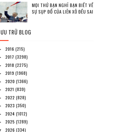
MỌI THỨ BẠN NGHĨ BẠN BIẾT VỀ
SỰ SỤP ĐỔ CỦA LIÊN XÔ ĐỀU SAI
LƯU TRỮ BLOG
2016
(215)
►
2017
(3298)
►
2018
(2275)
►
2019
(1968)
►
2020
(1366)
►
2021
(839)
►
2022
(828)
►
2023
(350)
►
2024
(1012)
►
2025
(1289)
►
2026
(334)
▼