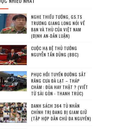
ĐỌC NHIỀU NHẤT
NGHE THIẾU TƯỚNG, GS.TS
TRƯƠNG GIANG LONG NÓI VỀ
BẠN VÀ THÙ CỦA VIỆT NAM
(ĐỊNH AN-DÂN LUẬN)
CUỘC HẠ BỆ THỦ TƯỚNG
NGUYỄN TẤN DŨNG (BBC)
PHỤC HỒI TUYẾN ĐƯỜNG SẮT
RĂNG CƯA ĐÀ LẠT – THÁP
CHÀM : ĐÙA HAY THẬT ? (VIẾT
TỪ SÀI GÒN - THANH TRÚC)
DANH SÁCH 364 TÙ NHÂN
CHÍNH TRỊ ĐANG BỊ GIAM GIỮ
(TẬP HỢP DÂN CHỦ ĐA NGUYÊN)