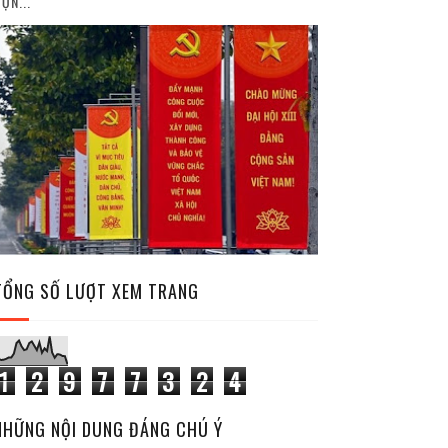
ỘN...
TỔNG SỐ LƯỢT XEM TRANG
1
2
9
7
7
3
2
4
NHỮNG NỘI DUNG ĐÁNG CHÚ Ý