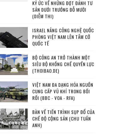
KÝ ỨC VỀ NHỮNG ĐỢT ĐÁNH TƯ
SẢN DƯỚI TRƯỚNG ĐỖ MƯỜI
(DIỄM THI)
ISRAEL NÂNG CÔNG NGHỆ QUỐC
PHÒNG VIỆT NAM LÊN TẦM CỠ
QUỐC TẾ
BỘ CÔNG AN TRỞ THÀNH MỘT
SIÊU BỘ KHỐNG CHẾ QUYỀN LỰC
(THOIBAO.DE)
VIỆT NAM ĐA DẠNG HÓA NGUỒN
CUNG CẤP VŨ KHÍ TRONG BỐI
RỐI (BBC - VOA - RFA)
BÀN VỀ TIẾN TRÌNH SỤP ĐỔ CỦA
CHẾ ĐỘ CỘNG SẢN (CHU TUẤN
ANH)