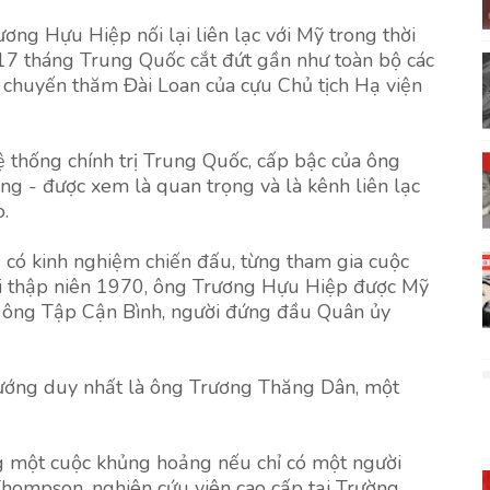
ng Hựu Hiệp nối lại liên lạc với Mỹ trong thời
 17 tháng Trung Quốc cắt đứt gần như toàn bộ các
u chuyến thăm Đài Loan của cựu Chủ tịch Hạ viện
 thống chính trị Trung Quốc, cấp bậc của ông
g - được xem là quan trọng và là kênh liên lạc
.
u có kinh nghiệm chiến đấu, từng tham gia cuộc
ối thập niên 1970, ông Trương Hựu Hiệp được Mỹ
o ông Tập Cận Bình, người đứng đầu Quân ủy
 tướng duy nhất là ông Trương Thăng Dân, một
ng một cuộc khủng hoảng nếu chỉ có một người
hompson, nghiên cứu viên cao cấp tại Trường