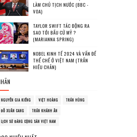
LÀM CHỦ TỊCH NƯỚC (BBC -
VOA)
TAYLOR SWIFT TÁC ĐỘNG RA
SAO TỚI BẦU CỬ MỸ ?
(MARIANNA SPRING)
NOBEL KINH TẾ 2024 VÀ VẤN ĐỀ
THỂ CHẾ Ở VIỆT NAM (TRẦN
HIẾU CHÂN)
NHÃN
NGUYỄN GIA KIỂNG
VIỆT HOÀNG
TRẦN HÙNG
ĐỖ XUÂN CANG
TRẦN KHÁNH ÂN
LỊCH SỬ ĐẢNG CỘNG SẢN VIỆT NAM