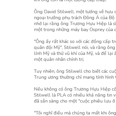
Ông David Stilwell, một tướng về hưu c
ngoại trưởng phụ trách Đông Á của Bộ 
nhớ lại rằng ông Trương Hựu Hiệp là 
một trong những máy bay Osprey của q
"Ông ấy rất khác so với các đồng cấp t
quân đội Mỹ", Stilwell nói, và rằng ông
lính Mỹ và thử vũ khí của Mỹ, và để lạ
một quân nhân chính trị.
Tuy nhiên, ông Stilwell cho biết các cu
Trung ương thường chỉ mang tính hình 
Nếu không có ông Trương Hựu Hiệp cố 
Stilwell là PLA có nhiều khả năng tin 
đã sẵn sàng cho một "cuộc phiêu lưu ở 
"Tôi nghĩ điều mà chúng ta mất khi ông 