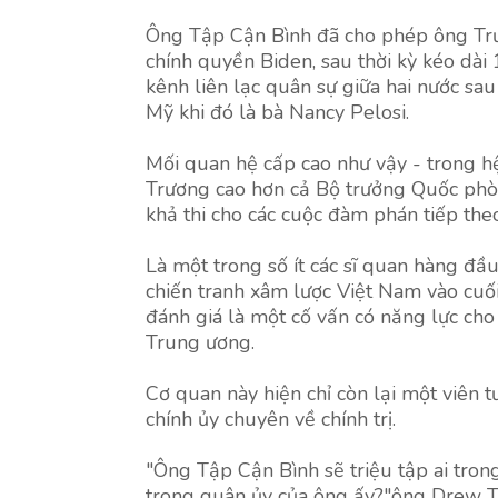
Ông Tập Cận Bình đã cho phép ông Trươ
chính quyền Biden, sau thời kỳ kéo dài
kênh liên lạc quân sự giữa hai nước sa
Mỹ khi đó là bà Nancy Pelosi.
Mối quan hệ cấp cao như vậy - trong hệ
Trương cao hơn cả Bộ trưởng Quốc phòn
khả thi cho các cuộc đàm phán tiếp theo
Là một trong số ít các sĩ quan hàng đầ
chiến tranh xâm lược Việt Nam vào cu
đánh giá là một cố vấn có năng lực ch
Trung ương.
Cơ quan này hiện chỉ còn lại một viên
chính ủy chuyên về chính trị.
"Ông Tập Cận Bình sẽ triệu tập ai tro
trong quân ủy của ông ấy?"ông Drew T