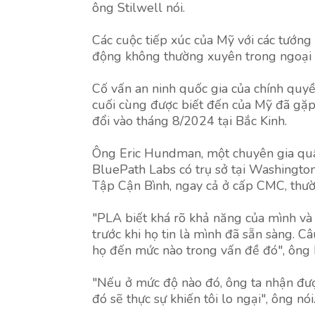
ông Stilwell nói.
Các cuộc tiếp xúc của Mỹ với các tướng
động không thường xuyên trong ngoại g
Cố vấn an ninh quốc gia của chính quyề
cuối cùng được biết đến của Mỹ đã gặp
đổi vào tháng 8/2024 tại Bắc Kinh.
Ông Eric Hundman, một chuyên gia quân
BluePath Labs có trụ sở tại Washington,
Tập Cận Bình, ngay cả ở cấp CMC, thư
"PLA biết khá rõ khả năng của mình và 
trước khi họ tin là mình đã sẵn sàng. C
họ đến mức nào trong vấn đề đó", ông
"Nếu ở mức độ nào đó, ông ta nhận được
đó sẽ thực sự khiến tôi lo ngại", ông nói