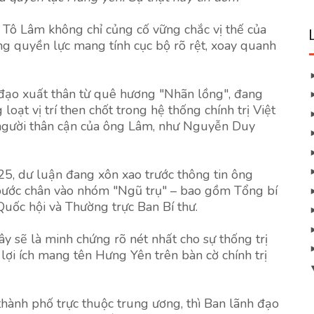
ư Tô Lâm không chỉ củng cố vững chắc vị thế của
g quyền lực mang tính cục bộ rõ rệt, xoay quanh
đạo xuất thân từ quê hương "Nhãn lồng", đang
oạt vị trí then chốt trong hệ thống chính trị Việt
 người thân cận của ông Lâm, như Nguyễn Duy
25, dư luận đang xôn xao trước thông tin ông
ước chân vào nhóm "Ngũ trụ" – bao gồm Tổng bí
 Quốc hội và Thường trực Ban Bí thư.
ây sẽ là minh chứng rõ nét nhất cho sự thống trị
ợi ích mang tên Hưng Yên trên bàn cờ chính trị
thành phố trực thuộc trung ương, thì Ban lãnh đạo