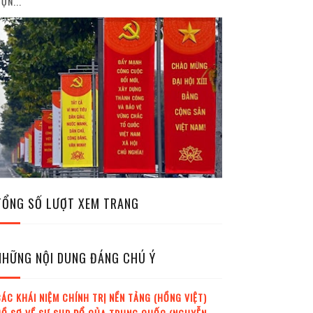
ỘN...
TỔNG SỐ LƯỢT XEM TRANG
NHỮNG NỘI DUNG ĐÁNG CHÚ Ý
ÁC KHÁI NIỆM CHÍNH TRỊ NỀN TẢNG (HỒNG VIỆT)