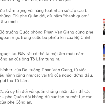
ếu trầm trọng với hàng loạt nhân sự cấp cao bị
 nhũng. Thì phe Quân đội, dù nắm "thanh gươm"
 thu mình.
ồn Bộ trưởng Quốc phòng Phan Văn Giang cùng phe
 ngoạn mục trong cuộc bỏ phiếu kín của Bộ Chính
 ngược lại. Đây rất có thể là một âm mưu nằm
Công an của ông Tô Lâm tung ra.
hính trị của Đại tướng Phan Văn Giang, từ việc
ều hành cũng như các vai trò của người đứng đầu,
 bí thư Tô Lâm.
c và uy tín đối với quần chúng nhân dân, thì các
ức – phe Quân đội không đủ sức tạo ra một lực cản
g của phe Công an.