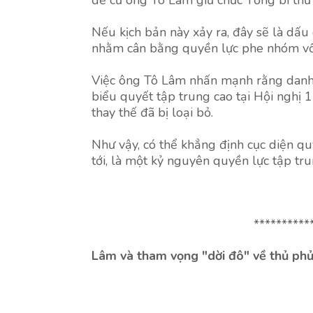
đề cử ông Tô Lâm giữ chức Tổng bí thư 
Nếu kịch bản này xảy ra, đây sẽ là dấu
nhằm cân bằng quyền lực phe nhóm vốn
Việc ông Tô Lâm nhấn mạnh rằng danh s
biểu quyết tập trung cao tại Hội nghị 1
thay thế đã bị loại bỏ.
Như vậy, có thể khẳng định cục diện quy
tới, là một kỷ nguyên quyền lực tập tru
**********
Lâm và tham vọng "dời đô" về thủ phủ 