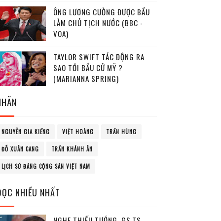
ÔNG LƯƠNG CƯỜNG ĐƯỢC BẦU
LÀM CHỦ TỊCH NƯỚC (BBC -
VOA)
TAYLOR SWIFT TÁC ĐỘNG RA
SAO TỚI BẦU CỬ MỸ ?
(MARIANNA SPRING)
NHÃN
NGUYỄN GIA KIỂNG
VIỆT HOÀNG
TRẦN HÙNG
ĐỖ XUÂN CANG
TRẦN KHÁNH ÂN
LỊCH SỬ ĐẢNG CỘNG SẢN VIỆT NAM
ĐỌC NHIỀU NHẤT
NGHE THIẾU TƯỚNG, GS.TS