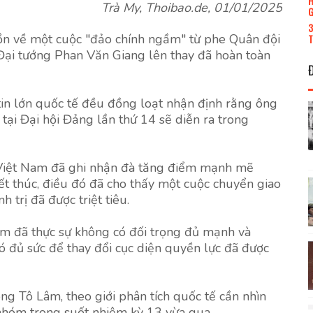
H
Trà My, Thoibao.de, 01/01/2025
G
3
đồn về một cuộc "đảo chính ngầm" từ phe Quân đội
T
Đại tướng Phan Văn Giang lên thay đã hoàn toàn
 tin lớn quốc tế đều đồng loạt nhận định rằng ông
tại Đại hội Đảng lần thứ 14 sẽ diễn ra trong
 Việt Nam đã ghi nhận đà tăng điểm mạnh mẽ
ết thúc, điều đó đã cho thấy một cuộc chuyển giao
h trị đã được triệt tiêu.
âm đã thực sự không có đối trọng đủ mạnh và
đủ sức để thay đổi cục diện quyền lực đã được
ông Tô Lâm, theo giới phân tích quốc tế cần nhìn
 nhóm trong suốt nhiệm kỳ 13 vừa qua.