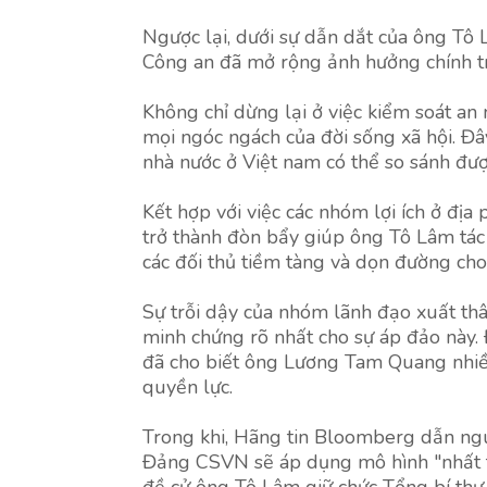
Ngược lại, dưới sự dẫn dắt của ông Tô
Công an đã mở rộng ảnh hưởng chính trị
Không chỉ dừng lại ở việc kiểm soát an
mọi ngóc ngách của đời sống xã hội. Đ
nhà nước ở Việt nam có thể so sánh đượ
Kết hợp với việc các nhóm lợi ích ở đị
trở thành đòn bẩy giúp ông Tô Lâm tác 
các đối thủ tiềm tàng và dọn đường cho
Sự trỗi dậy của nhóm lãnh đạo xuất th
minh chứng rõ nhất cho sự áp đảo này. Đ
đã cho biết ông Lương Tam Quang nhiề
quyền lực.
Trong khi, Hãng tin Bloomberg dẫn ngu
Đảng CSVN sẽ áp dụng mô hình "nhất t