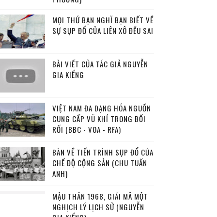
MỌI THỨ BẠN NGHĨ BẠN BIẾT VỀ
SỰ SỤP ĐỔ CỦA LIÊN XÔ ĐỀU SAI
BÀI VIẾT CỦA TÁC GIẢ NGUYỄN
GIA KIỂNG
VIỆT NAM ĐA DẠNG HÓA NGUỒN
CUNG CẤP VŨ KHÍ TRONG BỐI
RỐI (BBC - VOA - RFA)
BÀN VỀ TIẾN TRÌNH SỤP ĐỔ CỦA
CHẾ ĐỘ CỘNG SẢN (CHU TUẤN
ANH)
MẬU THÂN 1968, GIẢI MÃ MỘT
NGHỊCH LÝ LỊCH SỬ (NGUYỄN