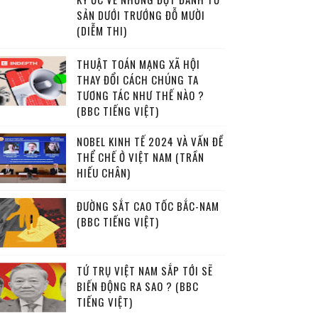
SẢN DƯỚI TRƯỚNG ĐỖ MƯỜI
(DIỄM THI)
THUẬT TOÁN MẠNG XÃ HỘI
THAY ĐỔI CÁCH CHÚNG TA
TƯƠNG TÁC NHƯ THẾ NÀO ?
(BBC TIẾNG VIỆT)
NOBEL KINH TẾ 2024 VÀ VẤN ĐỀ
THỂ CHẾ Ở VIỆT NAM (TRẦN
HIẾU CHÂN)
ĐƯỜNG SẮT CAO TỐC BẮC-NAM
(BBC TIẾNG VIỆT)
TỨ TRỤ VIỆT NAM SẮP TỚI SẼ
BIẾN ĐỘNG RA SAO ? (BBC
TIẾNG VIỆT)