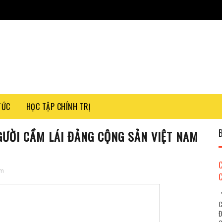
TỨC
HỌC TẬP CHÍNH TRỊ
GƯỜI CẦM LÁI ĐẢNG CỘNG SẢN VIỆT NAM
âm
"
C
Đ