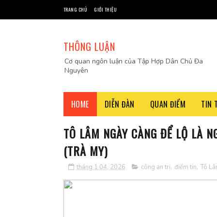
TRANG CHỦ
GIỚI THIỆU
THÔNG LUẬN
Cơ quan ngôn luận của Tập Hợp Dân Chủ Đa
Nguyên
HOME
DIỄN ĐÀN
QUAN ĐIỂM
TIN 
TÔ LÂM NGÀY CÀNG ĐỂ LỘ LÀ N
(TRÀ MY)
tháng 1 04, 2026
công an trị
,
điểm tin
,
Tô L