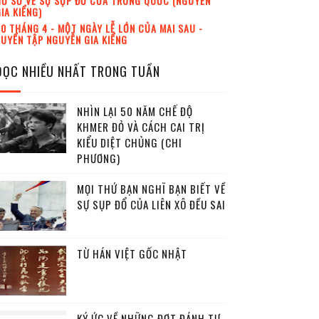
Ồ SƠ VỀ SỰ SỤP ĐỔ CỦA TRUNG QUỐC (NGUYỄN
IA KIỂNG)
0 THÁNG 4 - MỘT NGÀY LỄ LỚN CỦA MAI SAU -
UYỂN TẬP NGUYỄN GIA KIỂNG
ĐỌC NHIỀU NHẤT TRONG TUẦN
NHÌN LẠI 50 NĂM CHẾ ĐỘ
KHMER ĐỎ VÀ CÁCH CAI TRỊ
KIỂU DIỆT CHỦNG (CHI
PHƯƠNG)
MỌI THỨ BẠN NGHĨ BẠN BIẾT VỀ
SỰ SỤP ĐỔ CỦA LIÊN XÔ ĐỀU SAI
TỪ HÁN VIỆT GỐC NHẬT
KÝ ỨC VỀ NHỮNG ĐỢT ĐÁNH TƯ