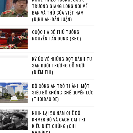
TRƯƠNG GIANG LONG NÓI VỀ
BẠN VÀ THÙ CỦA VIỆT NAM
(ĐỊNH AN-DÂN LUẬN)
CUỘC HẠ BỆ THỦ TƯỚNG
NGUYỄN TẤN DŨNG (BBC)
KÝ ỨC VỀ NHỮNG ĐỢT ĐÁNH TƯ
SẢN DƯỚI TRƯỚNG ĐỖ MƯỜI
(DIỄM THI)
BỘ CÔNG AN TRỞ THÀNH MỘT
SIÊU BỘ KHỐNG CHẾ QUYỀN LỰC
(THOIBAO.DE)
NHÌN LẠI 50 NĂM CHẾ ĐỘ
KHMER ĐỎ VÀ CÁCH CAI TRỊ
KIỂU DIỆT CHỦNG (CHI
PHƯƠNG)