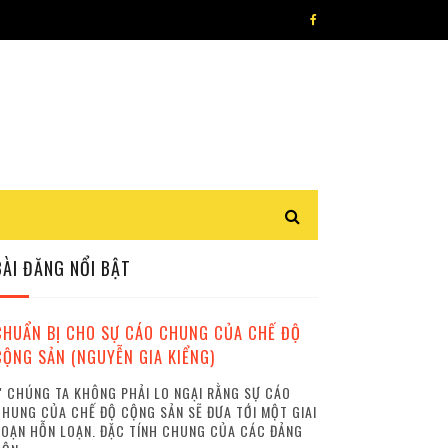
BÀI ĐĂNG NỔI BẬT
CHUẨN BỊ CHO SỰ CÁO CHUNG CỦA CHẾ ĐỘ
CỘNG SẢN (NGUYỄN GIA KIỂNG)
 CHÚNG TA KHÔNG PHẢI LO NGẠI RẰNG SỰ CÁO
HUNG CỦA CHẾ ĐỘ CỘNG SẢN SẼ ĐƯA TỚI MỘT GIAI
OẠN HỖN LOẠN. ĐẶC TÍNH CHUNG CỦA CÁC ĐẢNG