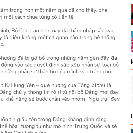
 Lâm trong hơn một năm qua đã cho thấy, phe
 một cách chưa từng có tiền lệ.
 ninh, Bộ Công an hiện nay đã thâm nhập sâu vào
ây là điều không một cơ quan nào trong hệ thống
c.
a phương đã bị gỡ bỏ trong những năm gần đây, đã
động vào các quyết định sắp xếp nhân sự, loại bỏ
 những nhân sự thân tín của mình vào trám chỗ.
ân từ Hưng Yên – quê hương của Tổng bí thư là
áng chú ý, thông tin rò rỉ từ nội bộ Đảng mới đây
u khả năng sẽ bước chân vào nhóm "Ngũ trụ" đầy
ồn tin giấu tên trong Đảng khẳng định rằng
hể hóa" tương tự như mô hình Trung Quốc, và sẽ