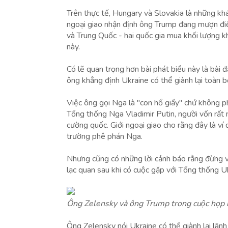
Trên thực tế, Hungary và Slovakia là những kh
ngoại giao nhận định ông Trump đang mượn điề
và Trung Quốc - hai quốc gia mua khối lượng kh
này.
Có lẽ quan trọng hơn bài phát biểu này là bài
ông khẳng định Ukraine có thể giành lại toàn b
Việc ông gọi Nga là "con hổ giấy" chứ không p
Tổng thống Nga Vladimir Putin, người vốn rất n
cường quốc. Giới ngoại giao cho rằng đây là ví
trường phê phán Nga.
Nhưng cũng có những lời cảnh báo rằng đừng v
lạc quan sau khi có cuộc gặp với Tổng thống 
Ông Zelensky và ông Trump trong cuộc họp n
Ông Zelensky nói Ukraine có thể giành lại lã