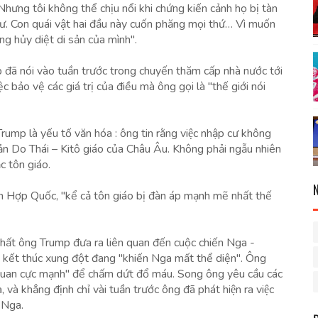
ưng tôi không thể chịu nổi khi chứng kiến cảnh họ bị tàn
cư. Con quái vật hai đầu này cuốn phăng mọi thứ… Vì muốn
ang hủy diệt di sản của mình".
ump đã nói vào tuần trước trong chuyến thăm cấp nhà nước tới
 bảo vệ các giá trị của điều mà ông gọi là "thế giới nói
rump là yếu tố văn hóa : ông tin rằng việc nhập cư không
 sản Do Thái – Kitô giáo của Châu Âu. Không phải ngẫu nhiên
 tôn giáo.
Hợp Quốc, "kể cả tôn giáo bị đàn áp mạnh mẽ nhất thế
 nhất ông Trump đưa ra liên quan đến cuộc chiến Nga -
i kết thúc xung đột đang "khiến Nga mất thể diện". Ông
quan cực mạnh" để chấm dứt đổ máu. Song ông yêu cầu các
ẳng định chỉ vài tuần trước ông đã phát hiện ra việc
 Nga.