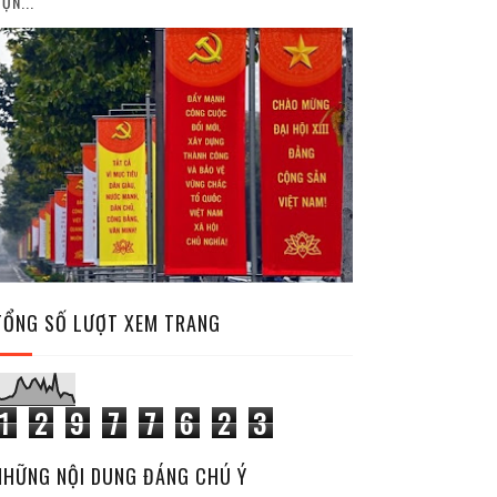
ỘN...
TỔNG SỐ LƯỢT XEM TRANG
1
2
9
7
7
6
2
3
NHỮNG NỘI DUNG ĐÁNG CHÚ Ý