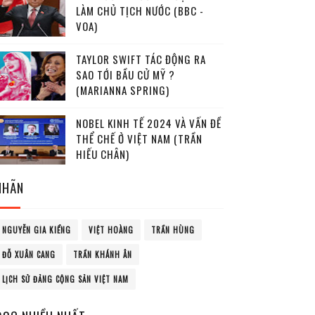
LÀM CHỦ TỊCH NƯỚC (BBC -
VOA)
TAYLOR SWIFT TÁC ĐỘNG RA
SAO TỚI BẦU CỬ MỸ ?
(MARIANNA SPRING)
NOBEL KINH TẾ 2024 VÀ VẤN ĐỀ
THỂ CHẾ Ở VIỆT NAM (TRẦN
HIẾU CHÂN)
NHÃN
NGUYỄN GIA KIỂNG
VIỆT HOÀNG
TRẦN HÙNG
ĐỖ XUÂN CANG
TRẦN KHÁNH ÂN
LỊCH SỬ ĐẢNG CỘNG SẢN VIỆT NAM