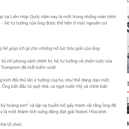
C
p tại Liên Hợp Quốc năm nay là một trong những màn trình
- hệ tư tưởng của ông được thể hiện ở mức nguyên sơ
ề giúp ích gì cho những nỗ lực hòa giải của ông
ừ chỉ phong cách chính trị, hệ tư tưởng và chiến lược của
 là Trumpism đã mất kiểm soát.
g kích đối thủ lẫn ý tưởng của họ, như thể đang dạo một
. Ông bắt đầu từ quê nhà, ca ngợi nước Mỹ và chính bản
ỳ hoàng kim" và lặp lại tuyên bố gây tranh cãi rằng ông đã
 là một thành tích xứng đáng đạt giải Nobel Hòa bình.
nhà tổ chức.