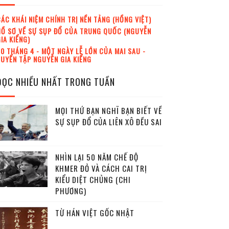
ÁC KHÁI NIỆM CHÍNH TRỊ NỀN TẢNG (HỒNG VIỆT)
Ồ SƠ VỀ SỰ SỤP ĐỔ CỦA TRUNG QUỐC (NGUYỄN
IA KIỂNG)
0 THÁNG 4 - MỘT NGÀY LỄ LỚN CỦA MAI SAU -
UYỂN TẬP NGUYỄN GIA KIỂNG
ĐỌC NHIỀU NHẤT TRONG TUẦN
MỌI THỨ BẠN NGHĨ BẠN BIẾT VỀ
SỰ SỤP ĐỔ CỦA LIÊN XÔ ĐỀU SAI
NHÌN LẠI 50 NĂM CHẾ ĐỘ
KHMER ĐỎ VÀ CÁCH CAI TRỊ
KIỂU DIỆT CHỦNG (CHI
PHƯƠNG)
TỪ HÁN VIỆT GỐC NHẬT