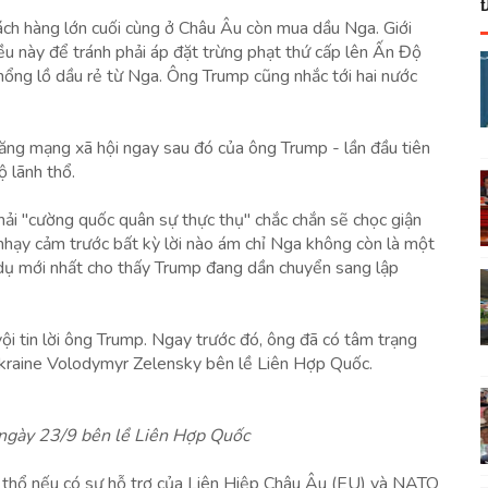
ách hàng lớn cuối cùng ở Châu Âu còn mua dầu Nga. Giới
u này để tránh phải áp đặt trừng phạt thứ cấp lên Ấn Độ
ổng lồ dầu rẻ từ Nga. Ông Trump cũng nhắc tới hai nước
 đăng mạng xã hội ngay sau đó của ông Trump - lần đầu tiên
ộ lãnh thổ.
hải "cường quốc quân sự thực thụ" chắc chắn sẽ chọc giận
hạy cảm trước bất kỳ lời nào ám chỉ Nga không còn là một
 dụ mới nhất cho thấy Trump đang dần chuyển sang lập
ội tin lời ông Trump. Ngay trước đó, ông đã có tâm trạng
Ukraine Volodymyr Zelensky bên lề Liên Hợp Quốc.
gày 23/9 bên lề Liên Hợp Quốc
nh thổ nếu có sự hỗ trợ của Liên Hiệp Châu Âu (EU) và NATO