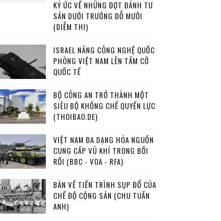
KÝ ỨC VỀ NHỮNG ĐỢT ĐÁNH TƯ
SẢN DƯỚI TRƯỚNG ĐỖ MƯỜI
(DIỄM THI)
ISRAEL NÂNG CÔNG NGHỆ QUỐC
PHÒNG VIỆT NAM LÊN TẦM CỠ
QUỐC TẾ
BỘ CÔNG AN TRỞ THÀNH MỘT
SIÊU BỘ KHỐNG CHẾ QUYỀN LỰC
(THOIBAO.DE)
VIỆT NAM ĐA DẠNG HÓA NGUỒN
CUNG CẤP VŨ KHÍ TRONG BỐI
RỐI (BBC - VOA - RFA)
BÀN VỀ TIẾN TRÌNH SỤP ĐỔ CỦA
CHẾ ĐỘ CỘNG SẢN (CHU TUẤN
ANH)