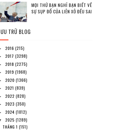
MỌI THỨ BẠN NGHĨ BẠN BIẾT VỀ
SỰ SỤP ĐỔ CỦA LIÊN XÔ ĐỀU SAI
LƯU TRỮ BLOG
2016
(215)
►
2017
(3298)
►
2018
(2275)
►
2019
(1968)
►
2020
(1366)
►
2021
(839)
►
2022
(828)
►
2023
(350)
►
2024
(1012)
►
2025
(1289)
▼
THÁNG 1
(151)