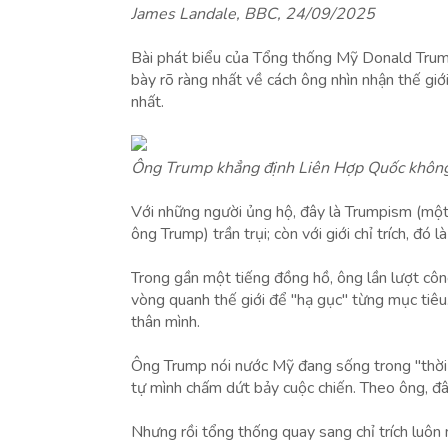
James Landale, BBC, 24/09/2025
Bài phát biểu của Tổng thống Mỹ Donald Trum
bày rõ ràng nhất về cách ông nhìn nhận thế giới 
nhất.
Ông Trump khẳng định Liên Hợp Quốc không h
Với những người ủng hộ, đây là Trumpism (một t
ông Trump) trần trụi; còn với giới chỉ trích, đó
Trong gần một tiếng đồng hồ, ông lần lượt côn
vòng quanh thế giới để "hạ gục" từng mục tiêu
thân mình.
Ông Trump nói nước Mỹ đang sống trong "thời k
tự mình chấm dứt bảy cuộc chiến. Theo ông, đây
Nhưng rồi tổng thống quay sang chỉ trích luôn 