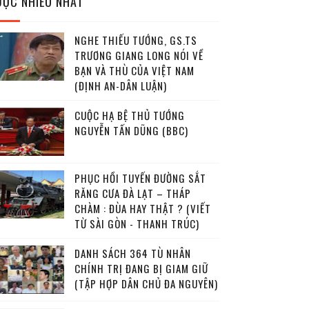
ĐỌC NHIỀU NHẤT
NGHE THIẾU TƯỚNG, GS.TS
TRƯƠNG GIANG LONG NÓI VỀ
BẠN VÀ THÙ CỦA VIỆT NAM
(ĐỊNH AN-DÂN LUẬN)
CUỘC HẠ BỆ THỦ TƯỚNG
NGUYỄN TẤN DŨNG (BBC)
PHỤC HỒI TUYẾN ĐƯỜNG SẮT
RĂNG CƯA ĐÀ LẠT – THÁP
CHÀM : ĐÙA HAY THẬT ? (VIẾT
TỪ SÀI GÒN - THANH TRÚC)
DANH SÁCH 364 TÙ NHÂN
CHÍNH TRỊ ĐANG BỊ GIAM GIỮ
(TẬP HỢP DÂN CHỦ ĐA NGUYÊN)