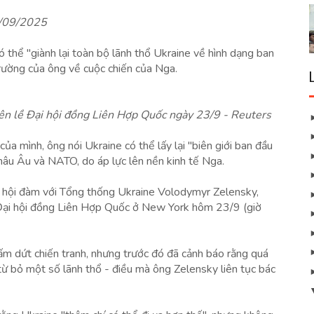
4/09/2025
thể "giành lại toàn bộ lãnh thổ Ukraine về hình dạng ban
trường của ông về cuộc chiến của Nga.
 lề Đại hội đồng Liên Hợp Quốc ngày 23/9 - Reuters
ủa mình, ông nói Ukraine có thể lấy lại "biên giới ban đầu
châu Âu và NATO, do áp lực lên nền kinh tế Nga.
c hội đàm với Tổng thống Ukraine Volodymyr Zelensky,
 Đại hội đồng Liên Hợp Quốc ở New York hôm 23/9 (giờ
m dứt chiến tranh, nhưng trước đó đã cảnh báo rằng quá
từ bỏ một số lãnh thổ - điều mà ông Zelensky liên tục bác