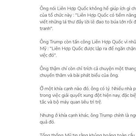
Ông nói Liên Hợp Quốc không hề giúp ích gì ch
của tổ chức này : "Liên Hợp Quốc có tiềm năn
viết những lá thư đầy lời lẽ đao to búa lớn rồi đ
tranh".
Ông Trump còn tấn công Liên Hợp Quốc vì như
Mỹ : "Liên Hợp Quốc được lập ra để ngăn chặn 
việc đó".
Ông thậm chí còn chỉ trích cả chuyện một th
chuyến thăm và bài phát biểu của ông.
Ở một khía cạnh nào đó, ông có lý. Nhiều nhà phâ
trong việc giải quyết xung đột hiện nay, đặc biê
tắc và bộ máy quan liêu trì trệ.
Nhưng ở khía cạnh khác, ông Trump chính là ngu
quả đó.
Tổng thống Mỹ tin rằng khủng hoảng toàn cầu