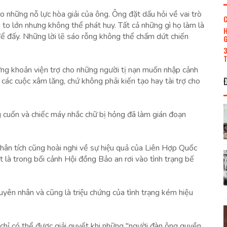
o những nỗ lực hòa giải của ông. Ông đặt dấu hỏi về vai trò
C
g to lớn nhưng không thể phát huy. Tất cả những gì họ làm là
H
ể đấy. Những lời lẽ sáo rỗng không thể chấm dứt chiến
G
3
T
̃ng khoản viện trợ cho những người tị nạn muốn nhập cảnh
các cuộc xâm lăng, chứ không phải kiến tạo hay tài trợ cho
ang cuốn và chiếc máy nhắc chữ bị hỏng đã làm gián đoạn
n tích cũng hoài nghi về sự hiệu quả của Liên Hợp Quốc
̣t là trong bối cảnh Hội đồng Bảo an rơi vào tình trạng bế
yên nhân và cũng là triệu chứng của tình trạng kém hiệu
 chỉ có thể được giải quyết khi những "người đàn ông quyền