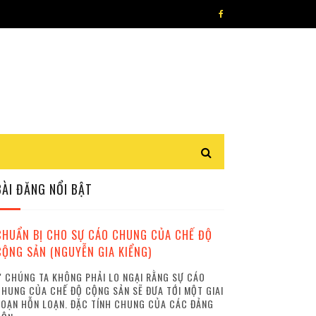
BÀI ĐĂNG NỔI BẬT
CHUẨN BỊ CHO SỰ CÁO CHUNG CỦA CHẾ ĐỘ
CỘNG SẢN (NGUYỄN GIA KIỂNG)
 CHÚNG TA KHÔNG PHẢI LO NGẠI RẰNG SỰ CÁO
HUNG CỦA CHẾ ĐỘ CỘNG SẢN SẼ ĐƯA TỚI MỘT GIAI
OẠN HỖN LOẠN. ĐẶC TÍNH CHUNG CỦA CÁC ĐẢNG