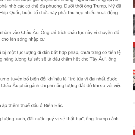
 phải nhờ các cơ chế đa phương. Dưới thời ông Trump, Mỹ đã
Hợp Quốc, buộc tổ chức này phải thu hẹp nhiều hoạt động
ump nhằm vào Châu Âu. Ông chỉ trích châu lục này vì chuyện đổ
i cho làn sóng nhập cư.
 một lực lượng di dân bất hợp pháp, chưa từng có tiền lệ,
g năng lượng tự sát sẽ là dấu chấm hết cho Tây Âu", ông
g Trump tuyên bố biến đổi khí hậu là "trò lừa vĩ đại nhất được
 Châu Âu phải gánh chi phí năng lượng đắt đỏ khi so với việc
n áp thêm thuế dầu ở Biển Bắc.
 lượng xanh, đất nước quý vị sẽ thất bại", ông Trump cảnh