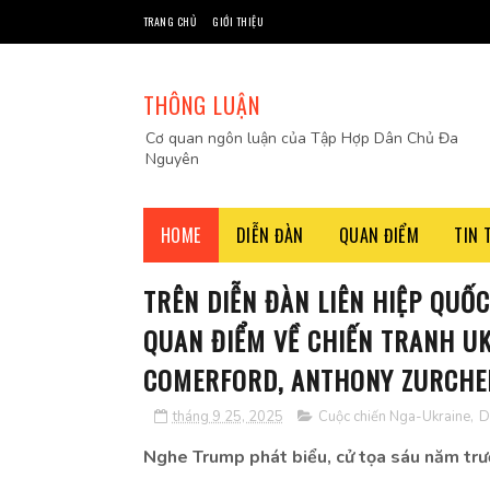
TRANG CHỦ
GIỚI THIỆU
THÔNG LUẬN
Cơ quan ngôn luận của Tập Hợp Dân Chủ Đa
Nguyên
HOME
DIỄN ĐÀN
QUAN ĐIỂM
TIN 
TRÊN DIỄN ĐÀN LIÊN HIỆP QUỐ
QUAN ĐIỂM VỀ CHIẾN TRANH UK
COMERFORD, ANTHONY ZURCHER
tháng 9 25, 2025
Cuộc chiến Nga-Ukraine
,
D
Nghe Trump phát biểu, cử tọa sáu năm trước