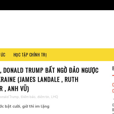
TỨC
HỌC TẬP CHÍNH TRỊ
C, DONALD TRUMP BẤT NGỜ ĐẢO NGƯỢC
RAINE (JAMES LANDALE , RUTH
 , ANH VŨ)
onald Trump
,
Điểm báo
,
điểm tin
,
LHQ
"
C
 bật cười, giờ thì im lặng
Đ