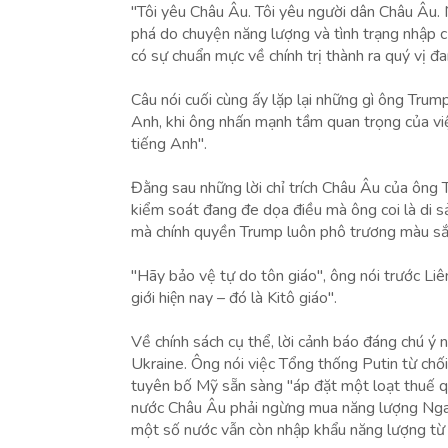
"Tôi yêu Châu Âu. Tôi yêu người dân Châu Âu. Nh
phá do chuyện năng lượng và tình trạng nhập 
có sự chuẩn mực về chính trị thành ra quý vị đ
Câu nói cuối cùng ấy lặp lại những gì ông Tr
Anh, khi ông nhấn mạnh tầm quan trọng của việc
tiếng Anh".
Đằng sau những lời chỉ trích Châu Âu của ông T
kiểm soát đang đe dọa điều mà ông coi là di
mà chính quyền Trump luôn phô trương màu sắc
"Hãy bảo vệ tự do tôn giáo", ông nói trước Liên 
giới hiện nay – đó là Kitô giáo".
Về chính sách cụ thể, lời cảnh báo đáng chú ý
Ukraine. Ông nói việc Tổng thống Putin từ chố
tuyên bố Mỹ sẵn sàng "áp đặt một loạt thuế 
nước Châu Âu phải ngừng mua năng lượng Nga, và kh
một số nước vẫn còn nhập khẩu năng lượng từ