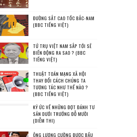
ĐƯỜNG SẮT CAO TỐC BẮC-NAM
(BBC TIẾNG VIỆT)
TỨ TRỤ VIỆT NAM SẮP TỚI SẼ
BIẾN ĐỘNG RA SAO ? (BBC
TIẾNG VIỆT)
THUẬT TOÁN MẠNG XÃ HỘI
THAY ĐỔI CÁCH CHÚNG TA
TƯƠNG TÁC NHƯ THẾ NÀO ?
(BBC TIẾNG VIỆT)
KÝ ỨC VỀ NHỮNG ĐỢT ĐÁNH TƯ
SẢN DƯỚI TRƯỚNG ĐỖ MƯỜI
(DIỄM THI)
ÔNG LƯƠNG CƯỜNG ĐƯỢC BẦU