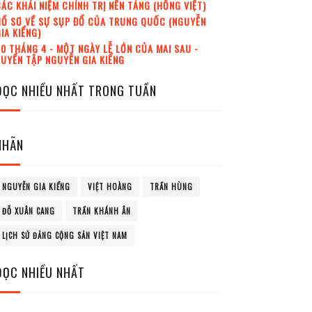
ÁC KHÁI NIỆM CHÍNH TRỊ NỀN TẢNG (HỒNG VIỆT)
Ồ SƠ VỀ SỰ SỤP ĐỔ CỦA TRUNG QUỐC (NGUYỄN
IA KIỂNG)
0 THÁNG 4 - MỘT NGÀY LỄ LỚN CỦA MAI SAU -
UYỂN TẬP NGUYỄN GIA KIỂNG
ĐỌC NHIỀU NHẤT TRONG TUẦN
NHÃN
NGUYỄN GIA KIỂNG
VIỆT HOÀNG
TRẦN HÙNG
ĐỖ XUÂN CANG
TRẦN KHÁNH ÂN
LỊCH SỬ ĐẢNG CỘNG SẢN VIỆT NAM
ĐỌC NHIỀU NHẤT