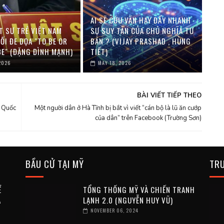
AI SẼ CỨU VÃN HAY ĐẨY NHANH
T SƯ TRẺ VIỆT NAM
SỰ SUY TÀN CỦA CHỦ NGHĨA TƯ
ỐI ĐE DỌA "TO BE OR
BẢN ? (VIJAY PRASHAD , HÙNG
BE" (ĐẶNG ĐÌNH MẠNH)
TIẾT)
2026
MAY 18, 2026
BÀI VIẾT TIẾP THEO
g Quốc
Một người dân ở Hà Tĩnh bị bắt vì viết “cán bộ là lũ ăn cướp
của dân” trên Facebook (Trường Sơn)
BẦU CỬ TẠI MỸ
TR
Ề
TỔNG THỐNG MỸ VÀ CHIẾN TRANH
A
LẠNH 2.0 (NGUYỄN HUY VŨ)
NOVEMBER 06, 2024