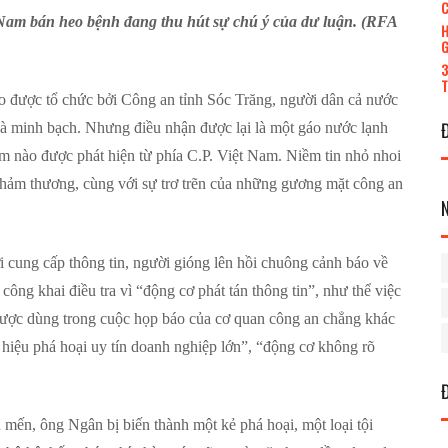
C
 Nam bán heo bệnh đang thu hút sự chú ý của dư luận. (RFA
H
G
3
T
 được tổ chức bởi Công an tỉnh Sóc Trăng, người dân cả nước
và minh bạch. Nhưng điều nhận được lại là một gáo nước lạnh
ạm nào được phát hiện từ phía C.P. Việt Nam. Niềm tin nhỏ nhoi
thảm thương, cùng với sự trơ trẽn của những gương mặt công an
cung cấp thông tin, người gióng lên hồi chuông cảnh báo về
 công khai điều tra vì “động cơ phát tán thông tin”, như thể việc
 được dùng trong cuộc họp báo của cơ quan công an chẳng khác
hiệu phá hoại uy tín doanh nghiệp lớn”, “động cơ không rõ
ến, ông Ngân bị biến thành một kẻ phá hoại, một loại tội