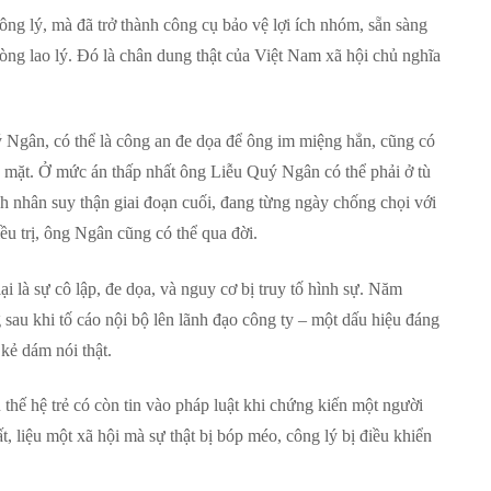
công lý, mà đã trở thành công cụ bảo vệ lợi ích nhóm, sẵn sàng
ng lao lý. Đó là chân dung thật của Việt Nam xã hội chủ nghĩa
 Ngân, có thể là công an đe dọa để ông im miệng hẳn, cũng có
a mặt. Ở mức án thấp nhất ông Liễu Quý Ngân có thể phải ở tù
h nhân suy thận giai đoạn cuối, đang từng ngày chống chọi với
ều trị, ông Ngân cũng có thể qua đời.
i là sự cô lập, đe dọa, và nguy cơ bị truy tố hình sự. Năm
 sau khi tố cáo nội bộ lên lãnh đạo công ty – một dấu hiệu đáng
kẻ dám nói thật.
thế hệ trẻ có còn tin vào pháp luật khi chứng kiến một người
ất, liệu một xã hội mà sự thật bị bóp méo, công lý bị điều khiển