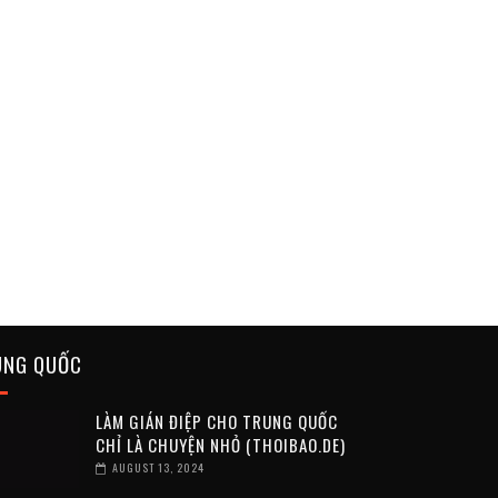
UNG QUỐC
LÀM GIÁN ĐIỆP CHO TRUNG QUỐC
CHỈ LÀ CHUYỆN NHỎ (THOIBAO.DE)
AUGUST 13, 2024