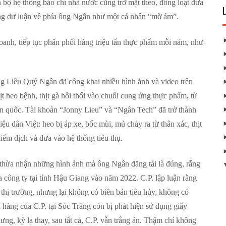
bộ hệ thống báo chí nhà nước cũng trở mặt theo, đồng loạt đưa
ướng dư luận về phía ông Ngân như một cá nhân “mờ ám”.
oanh, tiếp tục phân phối hàng triệu tấn thực phẩm mỗi năm, như
ng Liễu Quý Ngân đã công khai nhiều hình ảnh và video trên
ịt heo bệnh, thịt gà hôi thối vào chuỗi cung ứng thực phẩm, từ
oàn quốc. Tài khoản “Jonny Lieu” và “Ngân Tech” đã trở thành
ệu dân Việt: heo bị áp xe, bốc mùi, mủ chảy ra từ thân xác, thịt
iểm dịch và đưa vào hệ thống tiêu thụ.
 thừa nhận những hình ảnh mà ông Ngân đăng tải là đúng, rằng
a công ty tại tỉnh Hậu Giang vào năm 2022. C.P. lập luận rằng
 thị trường, nhưng lại không có biên bản tiêu hủy, không có
hàng của C.P. tại Sóc Trăng còn bị phát hiện sử dụng giấy
g, kỳ lạ thay, sau tất cả, C.P. vẫn trắng án. Thậm chí không