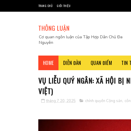
TRANG CHỦ
GIỚI THIỆU
THÔNG LUẬN
Cơ quan ngôn luận của Tập Hợp Dân Chủ Đa
Nguyên
HOME
DIỄN ĐÀN
QUAN ĐIỂM
TIN 
VỤ LIỄU QUÝ NGÂN: XÃ HỘI BỊ
VIỆT)
tháng 7 20, 2025
chính quyền Cộng sản
,
công