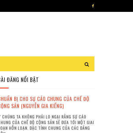
BÀI ĐĂNG NỔI BẬT
CHUẨN BỊ CHO SỰ CÁO CHUNG CỦA CHẾ ĐỘ
CỘNG SẢN (NGUYỄN GIA KIỂNG)
 CHÚNG TA KHÔNG PHẢI LO NGẠI RẰNG SỰ CÁO
HUNG CỦA CHẾ ĐỘ CỘNG SẢN SẼ ĐƯA TỚI MỘT GIAI
OẠN HỖN LOẠN. ĐẶC TÍNH CHUNG CỦA CÁC ĐẢNG