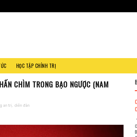
TỨC
HỌC TẬP CHÍNH TRỊ
 NHẤN CHÌM TRONG BẠO NGƯỢC (NAM
 an trị
,
diễn đàn
"
C
Đ