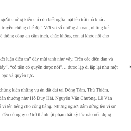
gười chứng kiến chỉ còn biết ngửa mặt lên trời mà khóc.
n truyền chống chế độ”. Với vô số những án oan, những kết
hệ thống công an cầm trịch, chắc không còn ai khóc nổi cho
t luận điều tra” đầy mùi tanh như vậy. Trên các diễn đàn và
iấy”, “có tiền có quyền được nói”… được lặp đi lặp lại như một
n bạc và quyền lực.
g chứng kiến những vụ án đất đai tại Đồng Tâm, Thủ Thiêm,
 dân thường như Hồ Duy Hải, Nguyễn Văn Chưởng, Lê Văn
 vì lên tiếng cho công bằng. Những người dám đứng lên vì sự
– đều có nguy cơ trở thành tội phạm bất kỳ lúc nào nếu đụng