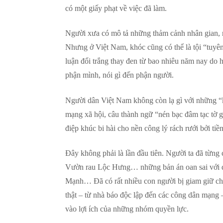
có một giấy phạt về việc đã làm.
Người xưa có mô tả những thảm cảnh nhân gian, n
Nhưng ở Việt Nam, khóc cũng có thể là tội “tuyê
luận đổi trắng thay đen từ bao nhiêu năm nay do 
phận mình, nói gì đến phận người.
Người dân Việt Nam không còn lạ gì với những “kế
mạng xã hội, câu thành ngữ “nén bạc đâm tạc tờ g
điệp khúc bi hài cho nền công lý rách rưới bởi tiề
Đây không phải là lần đầu tiên. Người ta đã từn
Vườn rau Lộc Hưng… những bản án oan sai với
Mạnh… Đã có rất nhiều con người bị giam giữ chỉ
thật – từ nhà báo độc lập đến các công dân mạng 
vào lợi ích của những nhóm quyền lực.