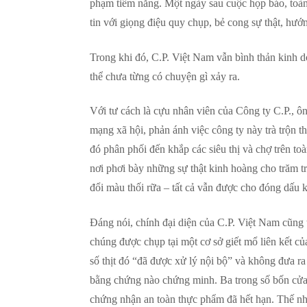
phạm tiềm năng. Một ngày sau cuộc họp báo, toàn 
tin với giọng điệu quy chụp, bẻ cong sự thật, h
Trong khi đó, C.P. Việt Nam vẫn bình thản kinh d
thể chưa từng có chuyện gì xảy ra.
Với tư cách là cựu nhân viên của Công ty C.P., ô
mạng xã hội, phản ánh việc công ty này trà trộn th
đó phân phối đến khắp các siêu thị và chợ trên t
nơi phơi bày những sự thật kinh hoàng cho trăm tri
đổi màu thối rữa – tất cả vẫn được cho đóng dấu k
Đáng nói, chính đại diện của C.P. Việt Nam cũng
chúng được chụp tại một cơ sở giết mổ liên kết củ
số thịt đó “đã được xử lý nội bộ” và không đưa ra
bằng chứng nào chứng minh. Ba trong số bốn cửa 
chứng nhận an toàn thực phẩm đã hết hạn. Thế nhưn