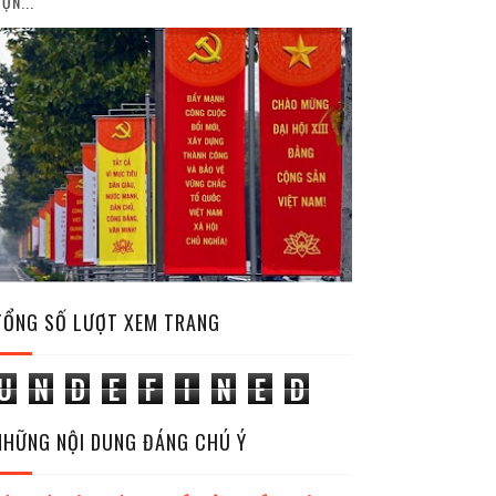
ỘN...
TỔNG SỐ LƯỢT XEM TRANG
U
N
D
E
F
I
N
E
D
NHỮNG NỘI DUNG ĐÁNG CHÚ Ý