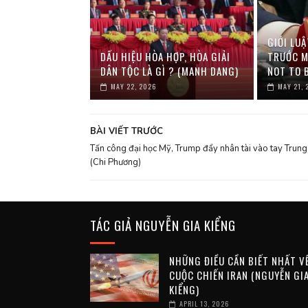
GIỚI LUẬ
DẤU HIỆU HÒA HỢP, HÒA GIẢI
TRƯỚC M
DÂN TỘC LÀ GÌ ? (MANH DANG)
NOT TO 
MAY 22, 2026
MAY 21, 
BÀI VIẾT TRƯỚC
Tấn công đại học Mỹ, Trump đẩy nhân tài vào tay Trun
(Chi Phương)
TÁC GIẢ NGUYỄN GIA KIỂNG
NHỮNG ĐIỀU CẦN BIẾT NHẤT V
CUỘC CHIẾN IRAN (NGUYỄN GI
KIỂNG)
APRIL 13, 2026