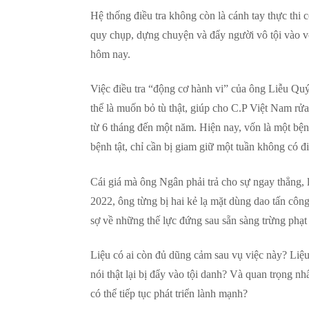
Hệ thống điều tra không còn là cánh tay thực thi 
quy chụp, dựng chuyện và đẩy người vô tội vào vò
hôm nay.
Việc điều tra “động cơ hành vi” của ông Liễu Quý
thể là muốn bỏ tù thật, giúp cho C.P Việt Nam rử
từ 6 tháng đến một năm. Hiện nay, vốn là một bện
bệnh tật, chỉ cần bị giam giữ một tuần không có đi
Cái giá mà ông Ngân phải trả cho sự ngay thẳng, lạ
2022, ông từng bị hai kẻ lạ mặt dùng dao tấn công
sợ về những thế lực đứng sau sẵn sàng trừng phạt 
Liệu có ai còn đủ dũng cảm sau vụ việc này? Liệu 
nói thật lại bị đẩy vào tội danh? Và quan trọng nh
có thể tiếp tục phát triển lành mạnh?