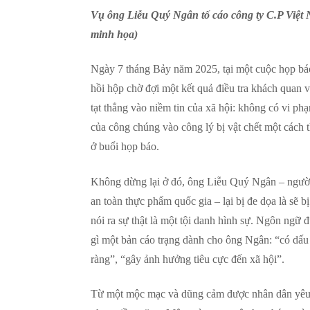
Vụ ông Liễu Quý Ngân tố cáo công ty C.P Việt
minh họa)
Ngày 7 tháng Bảy năm 2025, tại một cuộc họp báo
hồi hộp chờ đợi một kết quả điều tra khách quan 
tạt thẳng vào niềm tin của xã hội: không có vi ph
của công chúng vào công lý bị vật chết một cách 
ở buổi họp báo.
Không dừng lại ở đó, ông Liễu Quý Ngân – người 
an toàn thực phẩm quốc gia – lại bị đe dọa là sẽ bị
nói ra sự thật là một tội danh hình sự. Ngôn ngữ
gì một bản cáo trạng dành cho ông Ngân: “có dấu 
ràng”, “gây ảnh hưởng tiêu cực đến xã hội”.
Từ một mộc mạc và dũng cảm được nhân dân yêu m