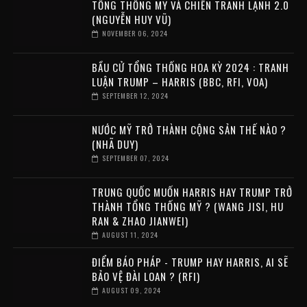
TỔNG THỐNG MỸ VÀ CHIẾN TRANH LẠNH 2.0
(NGUYỄN HUY VŨ)
NOVEMBER 06, 2024
BẦU CỬ TỔNG THỐNG HOA KỲ 2024 : TRANH
LUẬN TRUMP – HARRIS (BBC, RFI, VOA)
SEPTEMBER 12, 2024
NƯỚC MỸ TRỞ THÀNH CỘNG SẢN THẾ NÀO ?
(NHÃ DUY)
SEPTEMBER 07, 2024
TRUNG QUỐC MUỐN HARRIS HAY TRUMP TRỞ
THÀNH TỔNG THỐNG MỸ ? (WANG JISI, HU
RAN & ZHAO JIANWEI)
AUGUST 11, 2024
ĐIỂM BÁO PHÁP - TRUMP HAY HARRIS, AI SẼ
BẢO VỆ ĐÀI LOAN ? (RFI)
AUGUST 09, 2024