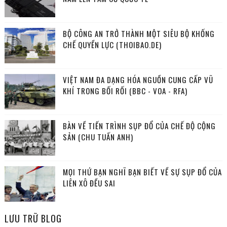
BỘ CÔNG AN TRỞ THÀNH MỘT SIÊU BỘ KHỐNG
CHẾ QUYỀN LỰC (THOIBAO.DE)
VIỆT NAM ĐA DẠNG HÓA NGUỒN CUNG CẤP VŨ
KHÍ TRONG BỐI RỐI (BBC - VOA - RFA)
BÀN VỀ TIẾN TRÌNH SỤP ĐỔ CỦA CHẾ ĐỘ CỘNG
SẢN (CHU TUẤN ANH)
MỌI THỨ BẠN NGHĨ BẠN BIẾT VỀ SỰ SỤP ĐỔ CỦA
LIÊN XÔ ĐỀU SAI
LƯU TRỮ BLOG