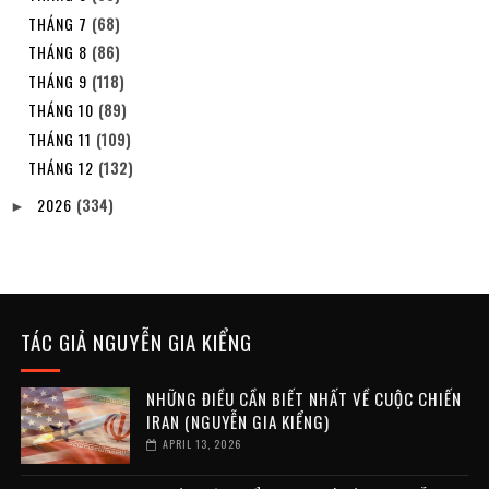
THÁNG 7
(68)
THÁNG 8
(86)
THÁNG 9
(118)
THÁNG 10
(89)
THÁNG 11
(109)
THÁNG 12
(132)
2026
(334)
►
TÁC GIẢ NGUYỄN GIA KIỂNG
NHỮNG ĐIỀU CẦN BIẾT NHẤT VỀ CUỘC CHIẾN
IRAN (NGUYỄN GIA KIỂNG)
APRIL 13, 2026