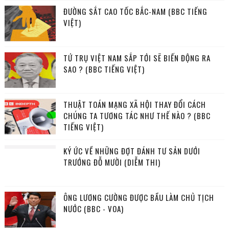
ĐƯỜNG SẮT CAO TỐC BẮC-NAM (BBC TIẾNG
VIỆT)
TỨ TRỤ VIỆT NAM SẮP TỚI SẼ BIẾN ĐỘNG RA
SAO ? (BBC TIẾNG VIỆT)
THUẬT TOÁN MẠNG XÃ HỘI THAY ĐỔI CÁCH
CHÚNG TA TƯƠNG TÁC NHƯ THẾ NÀO ? (BBC
TIẾNG VIỆT)
KÝ ỨC VỀ NHỮNG ĐỢT ĐÁNH TƯ SẢN DƯỚI
TRƯỚNG ĐỖ MƯỜI (DIỄM THI)
ÔNG LƯƠNG CƯỜNG ĐƯỢC BẦU LÀM CHỦ TỊCH
NƯỚC (BBC - VOA)