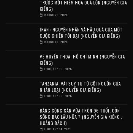
TRƯỚC MỘT HIỂM HỌA QUÁ LỚN (NGUYỄN GIA
KIỂNG)
MARCH 23, 2026
IRAN : NGUYÊN NHÂN VÀ HẬU QUẢ CỦA MỘT
CUỘC CHIẾN TỒI BẠI (NGUYỄN GIA KIỂNG)
MARCH 10, 2026
VỀ HUYỀN THOẠI HỒ CHÍ MINH (NGUYỄN GIA
KIỂNG)
FEBRUARY 19, 2026
TANZANIA, VÀI SUY TƯ TỪ CỘI NGUỒN CỦA
NHÂN LOẠI (NGUYỄN GIA KIỂNG)
FEBRUARY 19, 2026
ĐẢNG CỘNG SẢN VỪA TRÒN 96 TUỔI, CÒN
SỐNG BAO LÂU NỮA ? (NGUYỄN GIA KIỂNG ,
HOÀNG BÁCH)
FEBRUARY 14, 2026