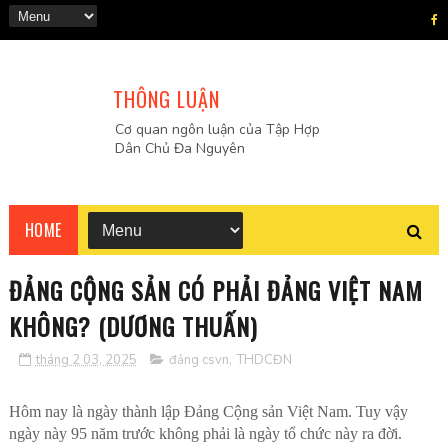
THÔNG LUẬN
Cơ quan ngôn luận của Tập Hợp
Dân Chủ Đa Nguyên
HOME
ĐẢNG CỘNG SẢN CÓ PHẢI ĐẢNG VIỆT NAM
KHÔNG? (DƯƠNG THUẤN)
tháng 2 03, 2025
đảng csvn
,
THDCĐN
Hôm nay là ngày thành lập Đảng Cộng sản Việt Nam. Tuy vậy
ngày này 95 năm trước không phải là ngày tổ chức này ra đời.