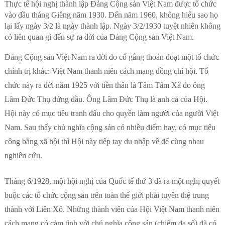
Thực tế hội nghị thành lập Đảng Cộng sản Việt Nam được tổ chức
vào đầu tháng Giêng năm 1930. Đến năm 1960, không hiểu sao họ
lại lấy ngày 3/2 là ngày thành lập. Ngày 3/2/1930 tuyệt nhiên không
có liên quan gì đến sự ra đời của Đảng Cộng sản Việt Nam.
Đảng Cộng sản Việt Nam ra đời do cố gắng thoán đoạt một tổ chức
chính trị khác: Việt Nam thanh niên cách mạng đồng chí hội. Tổ
chức này ra đời năm 1925 với tiền thân là Tâm Tâm Xã do ông
Lâm Đức Thụ đứng đầu. Ông Lâm Đức Thụ là anh cả của Hội.
Hội này có mục tiêu tranh đấu cho quyền làm người của người Việt
Nam. Sau thấy chủ nghĩa cộng sản có nhiều điểm hay, có mục tiêu
công bằng xã hội thì Hội này tiếp tay du nhập về để cùng nhau
nghiên cứu.
Tháng 6/1928, một hội nghị của Quốc tế thứ 3 đã ra một nghị quyết
buộc các tổ chức cộng sản trên toàn thế giới phải tuyên thệ trung
thành với Liên Xô. Những thành viên của Hội Việt Nam thanh niên
cách mạng có cảm tình với chủ nghĩa cộng sản (chiếm đa số) đã có