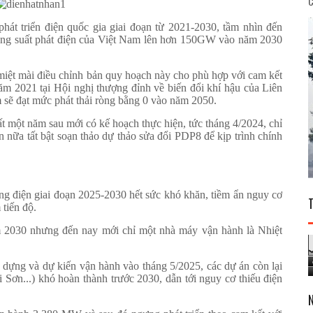
C
hát triển điện quốc gia giai đoạn từ 2021-2030, tầm nhìn đến
 công suất phát điện của Việt Nam lên hơn 150GW vào năm 2030
iệt mài điều chỉnh bản quy hoạch này cho phù hợp với cam kết
 2021 tại Hội nghị thượng đỉnh về biến đổi khí hậu của Liên
ẽ đạt mức phát thải ròng bằng 0 vào năm 2050.
 một năm sau mới có kế hoạch thực hiện, tức tháng 4/2024, chỉ
n nữa tất bật soạn thảo dự thảo sửa đổi PDP8 để kịp trình chính
g điện giai đoạn 2025-2030 hết sức khó khăn, tiềm ẩn nguy cơ
tiến độ.
 2030 nhưng đến nay mới chỉ một nhà máy vận hành là Nhiệt
dựng và dự kiến vận hành vào tháng 5/2025, các dự án còn lại
ơn...) khó hoàn thành trước 2030, dẫn tới nguy cơ thiếu điện