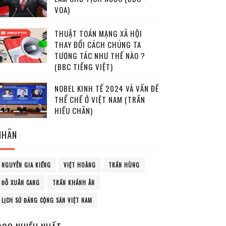
VOA)
THUẬT TOÁN MẠNG XÃ HỘI
THAY ĐỔI CÁCH CHÚNG TA
TƯƠNG TÁC NHƯ THẾ NÀO ?
(BBC TIẾNG VIỆT)
NOBEL KINH TẾ 2024 VÀ VẤN ĐỀ
THỂ CHẾ Ở VIỆT NAM (TRẦN
HIẾU CHÂN)
NHÃN
NGUYỄN GIA KIỂNG
VIỆT HOÀNG
TRẦN HÙNG
ĐỖ XUÂN CANG
TRẦN KHÁNH ÂN
LỊCH SỬ ĐẢNG CỘNG SẢN VIỆT NAM