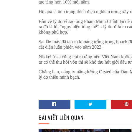
tục tăng hơn 10% mỗi năm.
Hệ quả là tình trạng thiếu điện nghiêm trọng xảy 
Bàn về lý do vì sao ông Phạm Minh Chính lại đề r
ra đó là lỗi "ngụy biện tổng thể" - lý do đưa ra c
không phù hợp.
Sai lầm này đã tạo ra khoảng trống trong hoạch đị
cắt điện luân phiên vào năm 2023.
Nikkei Asia cũng chỉ ra rằng nếu Việt Nam không
tư có thể thu hồi vốn thì sẽ khó thu hút giới đầu 
Chẳng hạn, công ty năng lượng Orsted của Đan M
lý do thiếu minh bạch.
BÀI VIẾT LIÊN QUAN