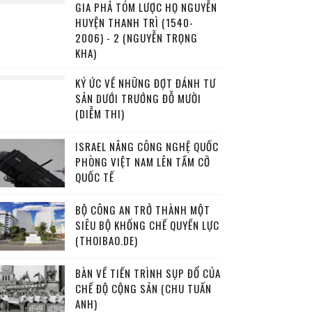
GIA PHẢ TÓM LƯỢC HỌ NGUYỄN
HUYỆN THANH TRÌ (1540-
2006) - 2 (NGUYỄN TRỌNG
KHA)
KÝ ỨC VỀ NHỮNG ĐỢT ĐÁNH TƯ
SẢN DƯỚI TRƯỚNG ĐỖ MƯỜI
(DIỄM THI)
ISRAEL NÂNG CÔNG NGHỆ QUỐC
PHÒNG VIỆT NAM LÊN TẦM CỠ
QUỐC TẾ
BỘ CÔNG AN TRỞ THÀNH MỘT
SIÊU BỘ KHỐNG CHẾ QUYỀN LỰC
(THOIBAO.DE)
BÀN VỀ TIẾN TRÌNH SỤP ĐỔ CỦA
CHẾ ĐỘ CỘNG SẢN (CHU TUẤN
ANH)