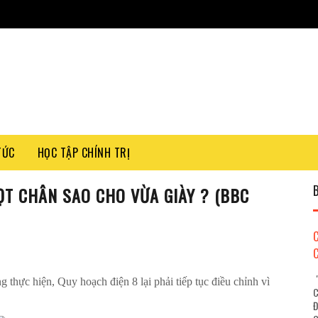
TỨC
HỌC TẬP CHÍNH TRỊ
ỌT CHÂN SAO CHO VỪA GIÀY ? (BBC
"
g thực hiện, Quy hoạch điện 8 lại phải tiếp tục điều chỉnh vì
C
Đ