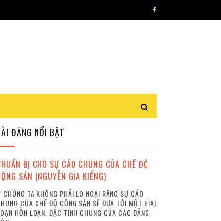
BÀI ĐĂNG NỔI BẬT
CHUẨN BỊ CHO SỰ CÁO CHUNG CỦA CHẾ ĐỘ
CỘNG SẢN (NGUYỄN GIA KIỂNG)
 CHÚNG TA KHÔNG PHẢI LO NGẠI RẰNG SỰ CÁO
HUNG CỦA CHẾ ĐỘ CỘNG SẢN SẼ ĐƯA TỚI MỘT GIAI
OẠN HỖN LOẠN. ĐẶC TÍNH CHUNG CỦA CÁC ĐẢNG