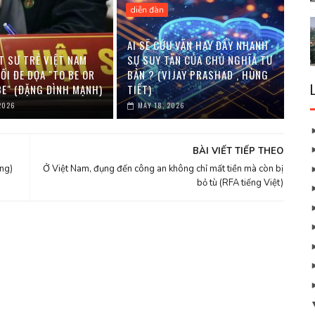
diễn đàn
AI SẼ CỨU VÃN HAY ĐẨY NHANH
T SƯ TRẺ VIỆT NAM
SỰ SUY TÀN CỦA CHỦ NGHĨA TƯ
ỐI ĐE DỌA "TO BE OR
BẢN ? (VIJAY PRASHAD , HÙNG
BE" (ĐẶNG ĐÌNH MẠNH)
TIẾT)
2026
MAY 18, 2026
BÀI VIẾT TIẾP THEO
ng)
Ở Việt Nam, đụng đến công an không chỉ mất tiền mà còn bị
bỏ tù (RFA tiếng Việt)