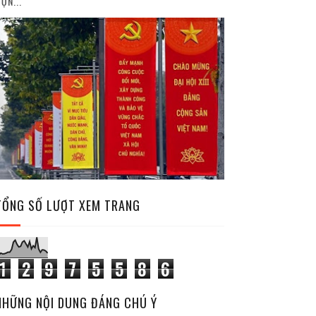
ỘN...
TỔNG SỐ LƯỢT XEM TRANG
1
2
9
7
5
5
8
6
NHỮNG NỘI DUNG ĐÁNG CHÚ Ý