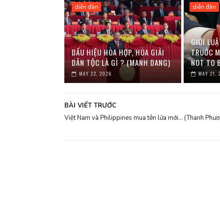
diễn đàn
diễn đàn
GIỚI LUẬ
DẤU HIỆU HÒA HỢP, HÒA GIẢI
TRƯỚC M
DÂN TỘC LÀ GÌ ? (MANH DANG)
NOT TO 
MAY 22, 2026
MAY 21, 
BÀI VIẾT TRƯỚC
Việt Nam và Philippines mua tên lửa mới… (Thanh Phươ