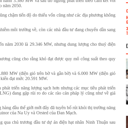
n hành 3.380 MW và sau đó ngưng phát triển theo cam kết với
vào năm 2050.
C
cũng chậm tiến độ do thiếu vốn cũng như các địa phương không
H
G
3
nhiễm môi trường về, còn các nhà đầu tư đang chuyển dần sang
T
 đến năm 2030 là 29.346 MW, nhưng dung lượng cho thuỷ điện
thương cũng cho rằng khó đạt được quy mô công suất theo quy
1.880 MW (điện gió trên bờ và gần bờ) và 6.000 MW (điện gió
ự kiến đạt mức 20.591 MW.
phát triển năng lượng sạch hơn nhưng các mục tiêu phát triển
 (LNG) đang gặp rủi ro do các rào cản pháp lý cũng như về giá
 hàng đầu thế giới mới đây đã tuyên bố rút khỏi thị trường năng
quinor của Na Uy và Orsted của Đan Mạch.
g qua chủ trương đầu tư dự án điện hạt nhân Ninh Thuận sau