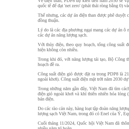
Về điện than, PDP8 dự kiến đến năm 2030 sẽ vậ
quốc tế để đạt 'net zero' (phát thải ròng bằng 0) 
Thế nhưng, các dự án điện than được phê duyệt 
đồng thuận.
Lý do là các địa phương ngại mang các dự án ô 
các dự án năng lượng sạch.
Với thủy điện, theo quy hoạch, tổng công suất
hiện không còn nhiều.
Trong khi đó, với năng lượng tái tạo, Bộ Công 
hoạch đề ra.
Công suất điện gió được đặt ra trong PDP8 là 2
ngoài khơi). Công suất điện mặt trời năm 2030 d
Trong những năm gần đây, Việt Nam đã tìm cách 
điện gió ngoài khơi và khí thiên nhiên hóa lỏng
bán điện.
Do các rào cản này, hàng loạt tập đoàn năng lượng
lượng sạch Việt Nam, trong đó có Enel của Ý, E
Cuối tháng 11/2024, Quốc hội Việt Nam đã thôn
nhiều năm trì hoãn.