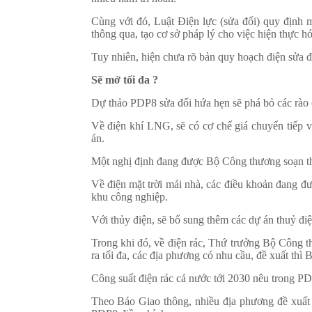
Cùng với đó, Luật Điện lực (sửa đổi) quy định m
thông qua, tạo cơ sở pháp lý cho việc hiện thực h
Tuy nhiên, hiện chưa rõ bản quy hoạch điện sửa đ
Sẽ mở tối đa ?
Dự thảo PDP8 sửa đổi hứa hẹn sẽ phá bỏ các rào 
Về điện khí LNG, sẽ có cơ chế giá chuyển tiếp v
án.
Một nghị định đang được Bộ Công thương soạn thả
Về điện mặt trời mái nhà, các điều khoản đang đượ
khu công nghiệp.
Với thủy điện, sẽ bổ sung thêm các dự án thuỷ điệ
Trong khi đó, về điện rác, Thứ trưởng Bộ Công
ra tối đa, các địa phương có nhu cầu, đề xuất th
Công suất điện rác cả nước tới 2030 nêu trong 
Theo Báo Giao thông, nhiều địa phương đề xuất t