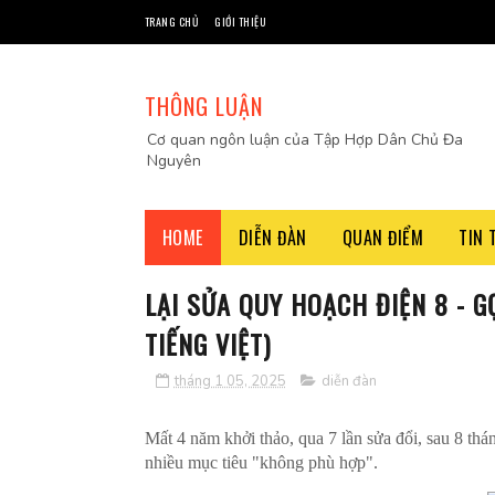
TRANG CHỦ
GIỚI THIỆU
THÔNG LUẬN
Cơ quan ngôn luận của Tập Hợp Dân Chủ Đa
Nguyên
HOME
DIỄN ĐÀN
QUAN ĐIỂM
TIN 
LẠI SỬA QUY HOẠCH ĐIỆN 8 - G
TIẾNG VIỆT)
tháng 1 05, 2025
diễn đàn
Mất 4 năm khởi thảo, qua 7 lần sửa đổi, sau 8 thán
nhiều mục tiêu "không phù hợp".