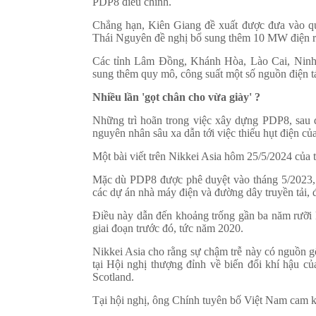
PDP8 điều chỉnh.
Chẳng hạn, Kiên Giang đề xuất được đưa vào q
Thái Nguyên đề nghị bổ sung thêm 10 MW điện r
Các tỉnh Lâm Đồng, Khánh Hòa, Lào Cai, Ninh
sung thêm quy mô, công suất một số nguồn điện tá
Nhiều lần 'gọt chân cho vừa giày' ?
Những trì hoãn trong việc xây dựng PDP8, sau đ
nguyên nhân sâu xa dẫn tới việc thiếu hụt điện c
Một bài viết trên Nikkei Asia hôm 25/5/2024 của t
Mặc dù PDP8 được phê duyệt vào tháng 5/2023, 
các dự án nhà máy điện và đường dây truyền tải, đ
Điều này dẫn đến khoảng trống gần ba năm rưỡi k
giai đoạn trước đó, tức năm 2020.
Nikkei Asia cho rằng sự chậm trễ này có nguồn 
tại Hội nghị thượng đỉnh về biến đổi khí hậu 
Scotland.
Tại hội nghị, ông Chính tuyên bố Việt Nam cam k