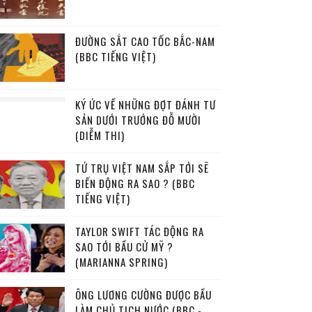
ĐƯỜNG SẮT CAO TỐC BẮC-NAM
(BBC TIẾNG VIỆT)
KÝ ỨC VỀ NHỮNG ĐỢT ĐÁNH TƯ
SẢN DƯỚI TRƯỚNG ĐỖ MƯỜI
(DIỄM THI)
TỨ TRỤ VIỆT NAM SẮP TỚI SẼ
BIẾN ĐỘNG RA SAO ? (BBC
TIẾNG VIỆT)
TAYLOR SWIFT TÁC ĐỘNG RA
SAO TỚI BẦU CỬ MỸ ?
(MARIANNA SPRING)
ÔNG LƯƠNG CƯỜNG ĐƯỢC BẦU
LÀM CHỦ TỊCH NƯỚC (BBC -