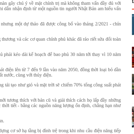
àn gây chú ý về mặt chính trị mà không tham vấn đầy đủ với
i dẫn nhận định từ một nguồn tin người Nhật Bản am hiểu vấn
, nhưng một dự thảo đã được công bố vào tháng 2/2021 - chín
hương và các cơ quan chính phủ khác đã ráo riết sửa đổi toàn
ủ phải kéo dài kế hoạch để bao phủ 30 năm tới thay vì 10 năm
át điện lên từ 7 đến 9 lần vào năm 2050, đồng thời loại bỏ dần
t nước, cùng với thủy điện.
 tái tạo như gió và mặt trời sẽ chiếm 70% tổng công suất phát
i tương thích với bản cũ và giải thích cách họ lấp đầy những
ộc thời tiết - bằng các nguồn năng lượng ổn định, chẳng hạn như
ần.
ựng cơ sở hạ tầng bị đình trệ trong khi nhu cầu điện năng tiếp