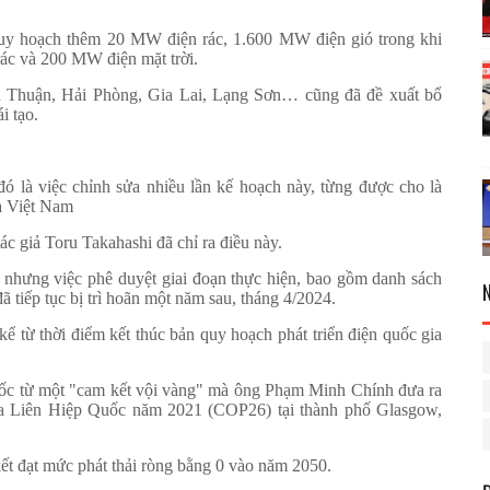
uy hoạch thêm 20 MW điện rác, 1.600 MW điện gió trong khi
ác và 200 MW điện mặt trời.
 Thuận, Hải Phòng, Gia Lai, Lạng Sơn… cũng đã đề xuất bổ
i tạo.
ó là việc chỉnh sửa nhiều lần kế hoạch này, từng được cho là
ủa Việt Nam
ác giả Toru Takahashi đã chỉ ra điều này.
nhưng việc phê duyệt giai đoạn thực hiện, bao gồm danh sách
ã tiếp tục bị trì hoãn một năm sau, tháng 4/2024.
ể từ thời điểm kết thúc bản quy hoạch phát triển điện quốc gia
gốc từ một "cam kết vội vàng" mà ông Phạm Minh Chính đưa ra
của Liên Hiệp Quốc năm 2021 (COP26) tại thành phố Glasgow,
ết đạt mức phát thải ròng bằng 0 vào năm 2050.