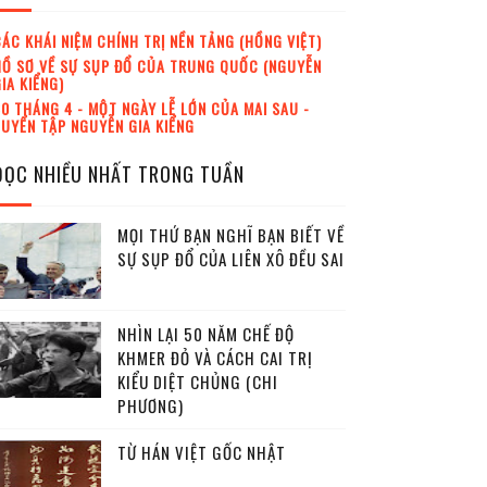
ÁC KHÁI NIỆM CHÍNH TRỊ NỀN TẢNG (HỒNG VIỆT)
Ồ SƠ VỀ SỰ SỤP ĐỔ CỦA TRUNG QUỐC (NGUYỄN
IA KIỂNG)
0 THÁNG 4 - MỘT NGÀY LỄ LỚN CỦA MAI SAU -
UYỂN TẬP NGUYỄN GIA KIỂNG
ĐỌC NHIỀU NHẤT TRONG TUẦN
MỌI THỨ BẠN NGHĨ BẠN BIẾT VỀ
SỰ SỤP ĐỔ CỦA LIÊN XÔ ĐỀU SAI
NHÌN LẠI 50 NĂM CHẾ ĐỘ
KHMER ĐỎ VÀ CÁCH CAI TRỊ
KIỂU DIỆT CHỦNG (CHI
PHƯƠNG)
TỪ HÁN VIỆT GỐC NHẬT