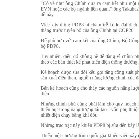
"Có vẻ như ông Chính đưa ra cam kết như một m
EVN hoặc các bộ ngành liên quan," ông Takahash
đề này.
Việc xây dựng PDP8 bị chậm trễ là do đại dịch
tháng trước tuyên bố của ông Chính tại COP26.
Để phù hợp với cam kết của ông Chính, Bộ Công t
bộ PDP8.
Tuy nhiên, điều đó không hề dễ dàng vì chính ph
theo các bản thiết kế phát triển điện thông thường.
Kế hoạch được sửa đổi kêu gọi tăng công suất ph
sản xuất điện than, nguồn năng lượng chính của đấ
Bản kế hoạch cũng cho thấy các nguồn năng lượng
điện.
Nhưng chính phủ cũng phải làm cho quy hoạch mớ
thiếu hụt trong năng lượng tái tạo - vốn phụ thu
nhiệt điện chạy bằng khí đốt.
Những trục trặc này khiến PDP8 bị sửa đến bảy l
Thiếu một chương trình quốc gia khiến việc xây d