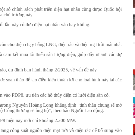
ột số chính sách phát triển điện hạt nhân cũng được Quốc hội
óa chủ trương này.
ổi lần này có đưa điện hạt nhân vào hay không.
cản cho điện chạy bằng LNG, điện rác và điện mặt trời mái nhà.
à cam kết mua tối thiểu sản lượng điện, giúp đẩy nhanh các dự
o, dự định ban hành tháng 2/2025, về vấn đề này.
c soạn thảo để tạo điều kiện thuận lợi cho loại hình này tại các
n vào PDP8, ưu tiên các hồ thủy điện có lưới điện sẵn có.
 thương Nguyễn Hoàng Long khẳng định "tinh thần chung sẽ mở
ì Bộ Công thương sẽ ủng hộ", theo báo Người Lao động.
PDP8 hiện nay mới chỉ khoảng 2.200 MW.
ăng công suất nguồn điện mặt trời và điện rác để bổ sung vào