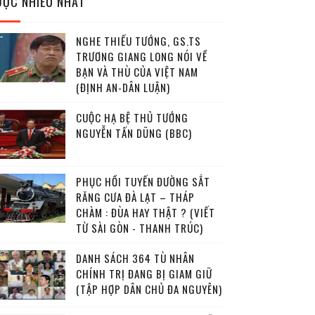
ĐỌC NHIỀU NHẤT
NGHE THIẾU TƯỚNG, GS.TS
TRƯƠNG GIANG LONG NÓI VỀ
BẠN VÀ THÙ CỦA VIỆT NAM
(ĐỊNH AN-DÂN LUẬN)
CUỘC HẠ BỆ THỦ TƯỚNG
NGUYỄN TẤN DŨNG (BBC)
PHỤC HỒI TUYẾN ĐƯỜNG SẮT
RĂNG CƯA ĐÀ LẠT – THÁP
CHÀM : ĐÙA HAY THẬT ? (VIẾT
TỪ SÀI GÒN - THANH TRÚC)
DANH SÁCH 364 TÙ NHÂN
CHÍNH TRỊ ĐANG BỊ GIAM GIỮ
(TẬP HỢP DÂN CHỦ ĐA NGUYÊN)