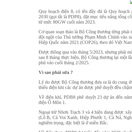
Quy hoạch điện 8, có tên đầy đủ là Quy hoạch p
2030 (gọi tắt là PDP8), đặt mục tiêu nâng tổng
từ mức 80GW cuối năm 2023.
Cơ quan soạn thảo là Bộ Công thương từng phải m
đột ngột của Thủ tướng Phạm Minh Chính vào năm
Hiệp Quốc năm 2021 (COP26), theo đó Việt Nam s
Được thông qua vào tháng 5/2023, nhưng phải mất
sau 8 tháng thực hiện, Bộ Công thương lại một lầ
phủ vào cuối tháng 2/2025.
Vì sao phải sửa ?
Lý do được Bộ Công thương đưa ra là do cung ứn
thiếu điện khi các dự án được phê duyệt đều chậm 
Về điện khí, PDB8 phê duyệt 23 dự án đến năm
điện Ô Môn 1.
Ngoại trừ Nhơn Trạch 3 và 4 hiện đang được xây 
(Lô B, Cá Voi Xanh, Hiệp Phước 1, Cà Ná, Nghi S
nghiêm trọng, đặc biệt là ở miền Bắc.