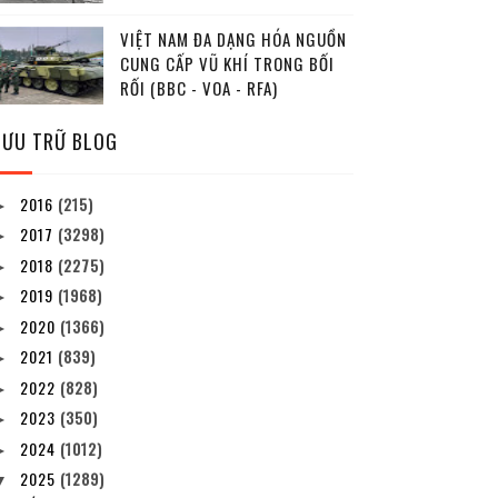
VIỆT NAM ĐA DẠNG HÓA NGUỒN
CUNG CẤP VŨ KHÍ TRONG BỐI
RỐI (BBC - VOA - RFA)
LƯU TRỮ BLOG
2016
(215)
►
2017
(3298)
►
2018
(2275)
►
2019
(1968)
►
2020
(1366)
►
2021
(839)
►
2022
(828)
►
2023
(350)
►
2024
(1012)
►
2025
(1289)
▼