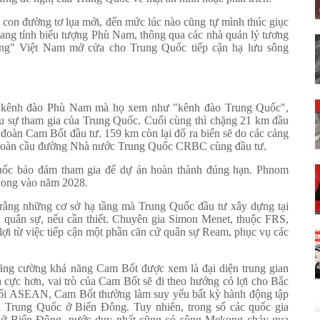
 con đường tơ lụa mới, đến mức lúc nào cũng tự mình thúc giục
ang tính biểu tượng Phù Nam, thông qua các nhà quản lý tương
lưng" Việt Nam mở cửa cho Trung Quốc tiếp cận hạ lưu sông
ề kênh đào Phù Nam mà họ xem như "kênh đào Trung Quốc",
ểu sự tham gia của Trung Quốc. Cuối cùng thì chặng 21 km đầu
 đoàn Cam Bốt đầu tư. 159 km còn lại đổ ra biển sẽ do các cảng
 đoàn cầu đường Nhà nước Trung Quốc CRBC cùng đầu tư.
ốc bảo đảm tham gia để dự án hoàn thành đúng hạn. Phnom
xong vào năm 2028.
i rằng những cơ sở hạ tầng mà Trung Quốc đầu tư xây dựng tại
 quân sự, nếu cần thiết. Chuyên gia Simon Menet, thuộc FRS,
ợi từ việc tiếp cận một phần căn cứ quân sự Ream, phục vụ các
tăng cường khả năng Cam Bốt được xem là đại diện trung gian
cực hơn, vai trò của Cam Bốt sẽ đi theo hướng có lợi cho Bắc
 khối ASEAN, Cam Bốt thường làm suy yếu bất kỳ hành động tập
a Trung Quốc ở Biển Đông. Tuy nhiên, trong số các quốc gia
 ở Biển Đông, nước duy nhất cũng có sông Mekong chảy qua