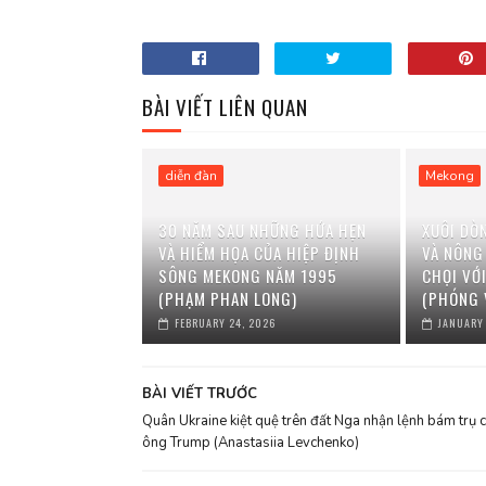
BÀI VIẾT LIÊN QUAN
diễn đàn
Mekong
30 NĂM SAU NHỮNG HỨA HẸN
XUÔI DÒ
VÀ HIỂM HỌA CỦA HIỆP ĐỊNH
VÀ NÔNG
SÔNG MEKONG NĂM 1995
CHỌI VỚ
(PHẠM PHAN LONG)
(PHÓNG 
FEBRUARY 24, 2026
JANUARY
BÀI VIẾT TRƯỚC
Quân Ukraine kiệt quệ trên đất Nga nhận lệnh bám trụ 
ông Trump (Anastasiia Levchenko)