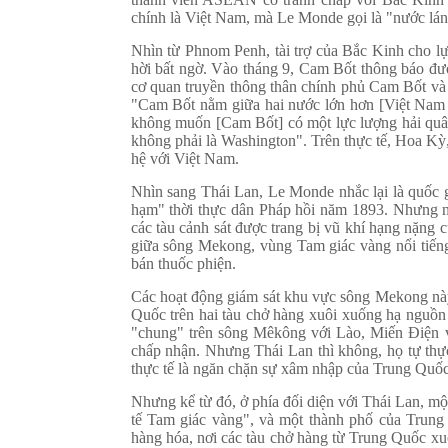
chính là Việt Nam, mà Le Monde gọi là "nước lán
Nhìn từ Phnom Penh, tài trợ của Bắc Kinh cho 
hời bất ngờ. Vào tháng 9, Cam Bốt thông báo đư
cơ quan truyền thông thân chính phủ Cam Bốt và 
"Cam Bốt nằm giữa hai nước lớn hơn [Việt Nam 
không muốn [Cam Bốt] có một lực lượng hải quâ
không phải là Washington". Trên thực tế, Hoa Kỳ
hệ với Việt Nam.
Nhìn sang Thái Lan, Le Monde nhắc lại là quốc 
hạm" thời thực dân Pháp hồi năm 1893. Nhưng n
các tàu cảnh sát được trang bị vũ khí hạng nặng
giữa sông Mekong, vùng Tam giác vàng nổi tiếng
bán thuốc phiện.
Các hoạt động giám sát khu vực sông Mekong này 
Quốc trên hai tàu chở hàng xuôi xuống hạ nguồn
"chung" trên sông Mêkông với Lào, Miến Điện v
chấp nhận. Nhưng Thái Lan thì không, họ tự thực
thực tế là ngăn chặn sự xâm nhập của Trung Quốc 
Nhưng kể từ đó, ở phía đối diện với Thái Lan, mộ
tế Tam giác vàng", và một thành phố của Trung
hàng hóa, nơi các tàu chở hàng từ Trung Quốc xu