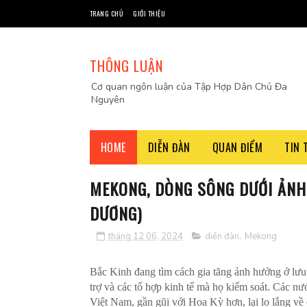
TRANG CHỦ
GIỚI THIỆU
THÔNG LUẬN
Cơ quan ngôn luận của Tập Hợp Dân Chủ Đa
Nguyên
HOME
DIỄN ĐÀN
QUAN ĐIỂM
TIN 
MEKONG, DÒNG SÔNG DƯỚI ẢNH
DƯƠNG)
tháng 12 06, 2024
diễn đàn
,
Mekong
Bắc Kinh đang tìm cách gia tăng ảnh hưởng ở lưu
trợ và các tổ hợp kinh tế mà họ kiểm soát. Các n
Việt Nam, gần gũi với Hoa Kỳ hơn, lại lo lắng về