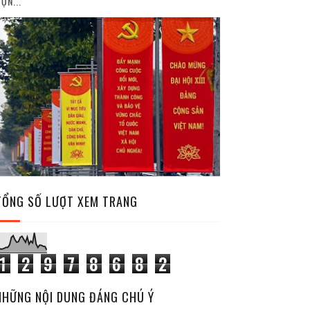
ỘN...
TỔNG SỐ LƯỢT XEM TRANG
1
2
9
7
8
6
8
2
NHỮNG NỘI DUNG ĐÁNG CHÚ Ý