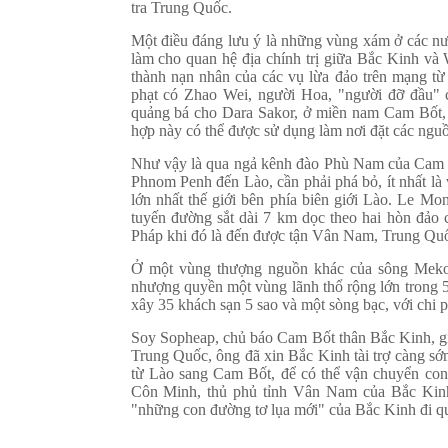
tra Trung Quốc.
Một điều đáng lưu ý là những vùng xám ở các 
làm cho quan hệ địa chính trị giữa Bắc Kinh và 
thành nạn nhân của các vụ lừa đảo trên mạng 
phạt có Zhao Wei, người Hoa, "người đỡ đầu"
quảng bá cho Dara Sakor, ở miền nam Cam Bốt, t
hợp này có thể được sử dụng làm nơi đặt các ngu
Như vậy là qua ngả kênh đào Phù Nam của Cam B
Phnom Penh đến Lào, cần phải phá bỏ, ít nhất là
lớn nhất thế giới bên phía biên giới Lào. Le M
tuyến đường sắt dài 7 km dọc theo hai hòn đảo
Pháp khi đó là đến được tận Vân Nam, Trung Qu
Ở một vùng thượng nguồn khác của sông Meko
nhượng quyền một vùng lãnh thổ rộng lớn trong 
xây 35 khách sạn 5 sao và một sòng bạc, với chi p
Soy Sopheap, chủ báo Cam Bốt thân Bắc Kinh, giả
Trung Quốc, ông đã xin Bắc Kinh tài trợ càng sớ
từ Lào sang Cam Bốt, để có thể vận chuyển con
Côn Minh, thủ phủ tỉnh Vân Nam của Bắc Kinh
"những con đường tơ lụa mới" của Bắc Kinh đi qua