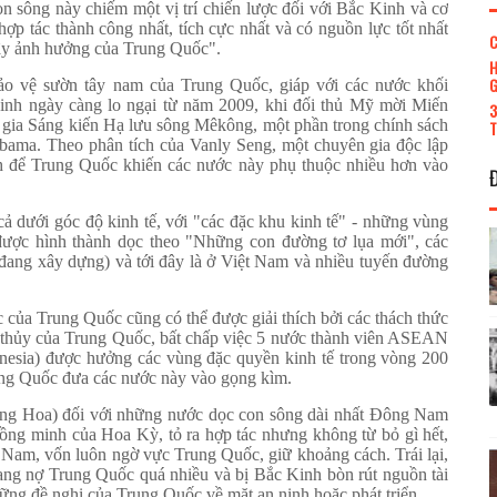
n sông này chiếm một vị trí chiến lược đối với Bắc Kinh và cơ
p tác thành công nhất, tích cực nhất và có nguồn lực tốt nhất
C
gây ảnh hưởng của Trung Quốc".
H
G
o vệ sườn tây nam của Trung Quốc, giáp với các nước khối
nh ngày càng lo ngại từ năm 2009, khi đối thủ Mỹ mời Miến
3
gia Sáng kiến Hạ lưu sông Mêkông, một phần trong chính sách
T
bama. Theo phân tích của Vanly Seng, một chuyên gia độc lập
h để Trung Quốc khiến các nước này phụ thuộc nhiều hơn vào
 dưới góc độ kinh tế, với "các đặc khu kinh tế" - những vùng
được hình thành dọc theo "Những con đường tơ lụa mới", các
đang xây dựng) và tới đây là ở Việt Nam và nhiều tuyến đường
 của Trung Quốc cũng có thể được giải thích bởi các thách thức
 thủy của Trung Quốc, bất chấp việc 5 nước thành viên ASEAN
onesia) được hưởng các vùng đặc quyền kinh tế trong vòng 200
ung Quốc đưa các nước này vào gọng kìm.
rung Hoa) đối với những nước dọc con sông dài nhất Đông Nam
đồng minh của Hoa Kỳ, tỏ ra hợp tác nhưng không từ bỏ gì hết,
t Nam, vốn luôn ngờ vực Trung Quốc, giữ khoảng cách. Trái lại,
ang nợ Trung Quốc quá nhiều và bị Bắc Kinh bòn rút nguồn tài
ững đề nghị của Trung Quốc về mặt an ninh hoặc phát triển.