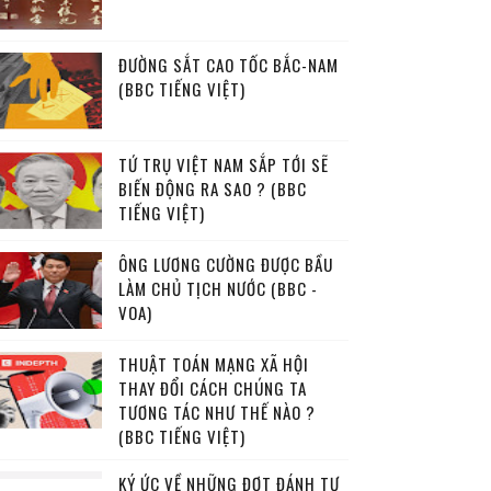
ĐƯỜNG SẮT CAO TỐC BẮC-NAM
(BBC TIẾNG VIỆT)
TỨ TRỤ VIỆT NAM SẮP TỚI SẼ
BIẾN ĐỘNG RA SAO ? (BBC
TIẾNG VIỆT)
ÔNG LƯƠNG CƯỜNG ĐƯỢC BẦU
LÀM CHỦ TỊCH NƯỚC (BBC -
VOA)
THUẬT TOÁN MẠNG XÃ HỘI
THAY ĐỔI CÁCH CHÚNG TA
TƯƠNG TÁC NHƯ THẾ NÀO ?
(BBC TIẾNG VIỆT)
KÝ ỨC VỀ NHỮNG ĐỢT ĐÁNH TƯ