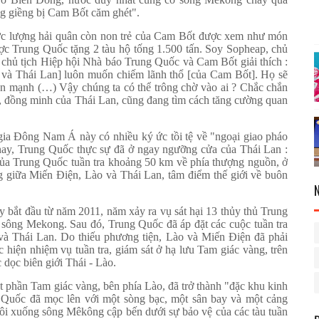
g giềng bị Cam Bốt căm ghét".
lực lượng hải quân còn non trẻ của Cam Bốt được xem như món
ợc Trung Quốc tặng 2 tàu hộ tống 1.500 tấn. Soy Sopheap, chủ
chủ tịch Hiệp hội Nhà báo Trung Quốc và Cam Bốt giải thích :
và Thái Lan] luôn muốn chiếm lãnh thổ [của Cam Bốt]. Họ sẽ
n mạnh (…) Vậy chúng ta có thể trông chờ vào ai ? Chắc chắn
, đồng minh của Thái Lan, cũng đang tìm cách tăng cường quan
gia Đông Nam Á này có nhiều ký ức tồi tệ về "ngoại giao pháo
ay, Trung Quốc thực sự đã ở ngay ngưỡng cửa của Thái Lan :
 của Trung Quốc tuần tra khoảng 50 km về phía thượng nguồn, ở
 giữa Miến Điện, Lào và Thái Lan, tâm điểm thế giới về buôn
bắt đầu từ năm 2011, năm xảy ra vụ sát hại 13 thủy thủ Trung
 sông Mekong. Sau đó, Trung Quốc đã áp đặt các cuộc tuần tra
à Thái Lan. Do thiếu phương tiện, Lào và Miến Điện đã phải
 hiện nhiệm vụ tuần tra, giám sát ở hạ lưu Tam giác vàng, trên
dọc biên giới Thái - Lào.
t phần Tam giác vàng, bên phía Lào, đã trở thành "đặc khu kinh
 Quốc đã mọc lên với một sòng bạc, một sân bay và một cảng
ôi xuống sông Mêkông cập bến dưới sự bảo vệ của các tàu tuần