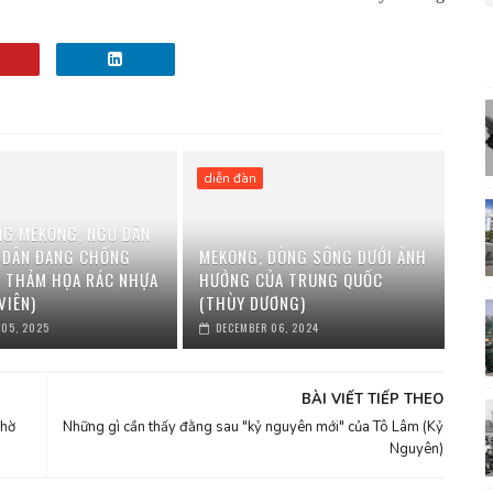
diễn đàn
NG MEKONG, NGƯ DÂN
 DÂN ĐANG CHỐNG
MEKONG, DÒNG SÔNG DƯỚI ẢNH
I THẢM HỌA RÁC NHỰA
HƯỞNG CỦA TRUNG QUỐC
VIÊN)
(THÙY DƯƠNG)
 05, 2025
DECEMBER 06, 2024
BÀI VIẾT TIẾP THEO
chờ
Những gì cần thấy đằng sau "kỷ nguyên mới" của Tô Lâm (Kỷ
Nguyên)