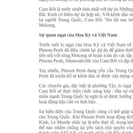
Cam Bốt là nước nhiệt tình nhất với dự án Những
Bắc Kinh có thêm dự án hợp tác. Với kênh đào m
lai người Trung Quốc, Cam Bốt "lén lút sau 
Mekong.
Sự quan ngại của Hoa Kỳ và Việt Nam
Trước mối lo ngại của Hoa Kỳ và Việt Nam v
Phnom Penh đã điều chỉnh lại dự án để giảm thi
tiên nối với sông Mekong sẽ hoàn toàn do các tập
Phnom Penh, Sihanoukville của Cam Bốt và tập
Tuy nhiên, Phnom Penh đang yêu cầu Trung Qu
Penh đã tuyên bố sẽ kênh đào sẽ được xây dựng 
Các chuyên gia, đặc biệt là phương Tây, lo ngạ
Cam Bốt sẽ thực hiện chức năng kép : dân sự và
nhấn mạnh Trung Quốc bị nghi là sẽ được hưởng l
hoạt động hậu cần và tình báo.
Sự hiện diện của Trung Quốc cũng có thể giúp 
cho Trung Quốc. Khi Phnom Penh hoạt động tích 
Kinh. Le Monde nhắc lại là trên thực tế, trong
thể nào nhằm chống lại yêu sách chủ quyền củ
thành viên ASEAN có tranh chấp với Bắc Kinh