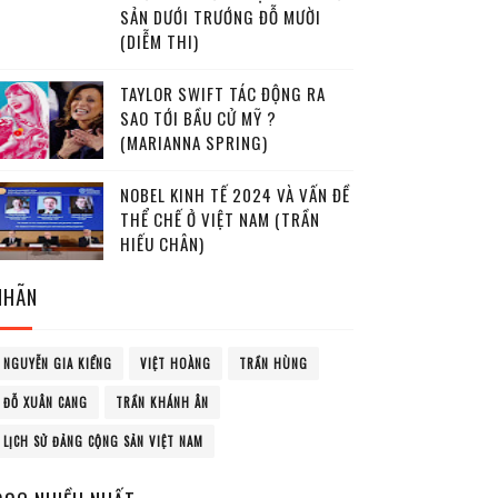
SẢN DƯỚI TRƯỚNG ĐỖ MƯỜI
(DIỄM THI)
TAYLOR SWIFT TÁC ĐỘNG RA
SAO TỚI BẦU CỬ MỸ ?
(MARIANNA SPRING)
NOBEL KINH TẾ 2024 VÀ VẤN ĐỀ
THỂ CHẾ Ở VIỆT NAM (TRẦN
HIẾU CHÂN)
NHÃN
NGUYỄN GIA KIỂNG
VIỆT HOÀNG
TRẦN HÙNG
ĐỖ XUÂN CANG
TRẦN KHÁNH ÂN
LỊCH SỬ ĐẢNG CỘNG SẢN VIỆT NAM