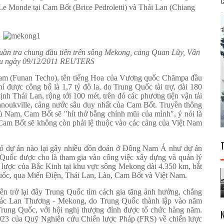
C
 Le Monde tại Cam Bốt (Brice Pedroletti) và Thái Lan (Chiang
uần tra chung đầu tiên trên sông Mekong, cảng Quan Lũy, Vân
ệu ngày 09/12/2011 REUTERS
Nam (Funan Techo), tên tiếng Hoa của Vương quốc Chămpa đầu
í được công bố là 1,7 tỷ đô la, do Trung Quốc tài trợ, dài 180
nh Thái Lan, rộng tới 100 mét, trên đó các phương tiện vận tải
Sihanoukville, cảng nước sâu duy nhất của Cam Bốt. Truyền thông
 Nam, Cam Bốt sẽ "hít thở bằng chính mũi của mình", ý nói là
am Bốt sẽ không còn phải lệ thuộc vào các cảng của Việt Nam
 có dự án nào lại gây nhiều đồn đoán ở Đông Nam Á như dự án
Quốc được cho là tham gia vào công việc xây dựng và quản lý
n lược của Bắc Kinh tại khu vực sông Mekong dài 4.350 km, bắt
uốc, qua Miến Điện, Thái Lan, Lào, Cam Bốt và Việt Nam.
ên trở lại đây Trung Quốc tìm cách gia tăng ảnh hưởng, chẳng
 tác Lan Thương - Mekong, do Trung Quốc thành lập vào năm
Trung Quốc, với hội nghị thượng đỉnh được tổ chức hàng năm.
023 của Quỹ Nghiên cứu Chiến lược Pháp (FRS) về chiến lược