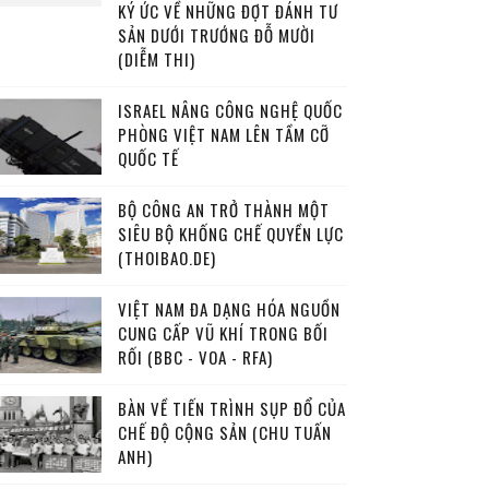
KÝ ỨC VỀ NHỮNG ĐỢT ĐÁNH TƯ
SẢN DƯỚI TRƯỚNG ĐỖ MƯỜI
(DIỄM THI)
ISRAEL NÂNG CÔNG NGHỆ QUỐC
PHÒNG VIỆT NAM LÊN TẦM CỠ
QUỐC TẾ
BỘ CÔNG AN TRỞ THÀNH MỘT
SIÊU BỘ KHỐNG CHẾ QUYỀN LỰC
(THOIBAO.DE)
VIỆT NAM ĐA DẠNG HÓA NGUỒN
CUNG CẤP VŨ KHÍ TRONG BỐI
RỐI (BBC - VOA - RFA)
BÀN VỀ TIẾN TRÌNH SỤP ĐỔ CỦA
CHẾ ĐỘ CỘNG SẢN (CHU TUẤN
ANH)