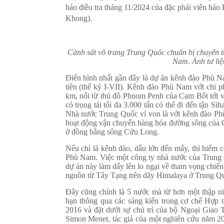
báo điều tra tháng 11/2024 của đặc phái viên báo
Khong).
Cảnh sát võ trang Trung Quốc chuẩn bị chuyến t
Nam. Ảnh tư li
Điển hình nhất gần đây là dự án kênh đào Phù 
tiên (thế kỷ I-VII). Kênh đào Phù Nam với chi ph
km, nối từ thủ đô Phnom Penh của Cam Bốt tới vị
có trọng tải tối đa 3.000 tấn có thể đi đến tận 
Nhà nước Trung Quốc ví von là với kênh đào Phù
hoạt động vận chuyển hàng hóa đường sông của C
ở đồng bằng sông Cửu Long.
Nếu chỉ là kênh đào, dẫu lớn đến mấy, thì hiếm
Phù Nam. Việc một công ty nhà nước của Trung 
dự án này làm dấy lên lo ngại về tham vọng chiế
nguồn từ Tây Tạng trên dãy Himalaya ở Trung Q
Đây cũng chính là 5 nước mà từ hơn một thập ni
hạn thông qua các sáng kiến trong cơ chế Hợp
2016 và đặt dưới sự chủ trì của bộ Ngoại Giao 
Simon Menet, tác giả của một nghiên cứu năm 2