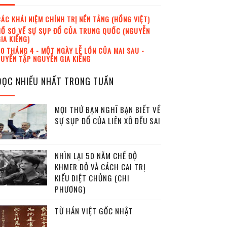
ÁC KHÁI NIỆM CHÍNH TRỊ NỀN TẢNG (HỒNG VIỆT)
Ồ SƠ VỀ SỰ SỤP ĐỔ CỦA TRUNG QUỐC (NGUYỄN
IA KIỂNG)
0 THÁNG 4 - MỘT NGÀY LỄ LỚN CỦA MAI SAU -
UYỂN TẬP NGUYỄN GIA KIỂNG
ĐỌC NHIỀU NHẤT TRONG TUẦN
MỌI THỨ BẠN NGHĨ BẠN BIẾT VỀ
SỰ SỤP ĐỔ CỦA LIÊN XÔ ĐỀU SAI
NHÌN LẠI 50 NĂM CHẾ ĐỘ
KHMER ĐỎ VÀ CÁCH CAI TRỊ
KIỂU DIỆT CHỦNG (CHI
PHƯƠNG)
TỪ HÁN VIỆT GỐC NHẬT