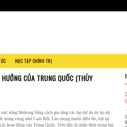
TỨC
HỌC TẬP CHÍNH TRỊ
 HƯỞNG CỦA TRUNG QUỐC (THÙY
"
 vực sông Mekong bằng cách gia tăng các đại dự án do họ tài
C
ước trong vùng như Cam Bốt, Lào mong muốn điều đó, trái lại
Đ
 các hoạt động của Trung Quốc. Trên đây là nhận định trong bài