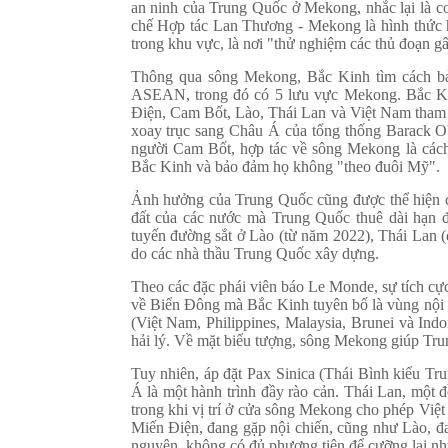
an ninh của Trung Quốc ở Mekong, nhắc lại là co
chế Hợp tác Lan Thương - Mekong là hình thức hợ
trong khu vực, là nơi "thử nghiệm các thủ đoạn 
Thông qua sông Mekong, Bắc Kinh tìm cách bả
ASEAN, trong đó có 5 lưu vực Mekong. Bắc Ki
Điện, Cam Bốt, Lào, Thái Lan và Việt Nam tham 
xoay trục sang Châu Á của tổng thống Barack O
người Cam Bốt, hợp tác về sông Mekong là các
Bắc Kinh và bảo đảm họ không "theo đuôi Mỹ".
Ảnh hưởng của Trung Quốc cũng được thể hiện cả
đất của các nước mà Trung Quốc thuê dài hạn 
tuyến đường sắt ở Lào (từ năm 2022), Thái Lan (
do các nhà thầu Trung Quốc xây dựng.
Theo các đặc phái viên báo Le Monde, sự tích cực
về Biển Đông mà Bắc Kinh tuyên bố là vùng nội
(Việt Nam, Philippines, Malaysia, Brunei và Ind
hải lý. Về mặt biểu tượng, sông Mekong giúp Tr
Tuy nhiên, áp đặt Pax Sinica (Thái Bình kiểu T
Á là một hành trình đầy rào cản. Thái Lan, một 
trong khi vị trí ở cửa sông Mekong cho phép Việ
Miến Điện, đang gặp nội chiến, cũng như Lào, đ
nguyên, không có đủ phương tiện để cưỡng lại nh