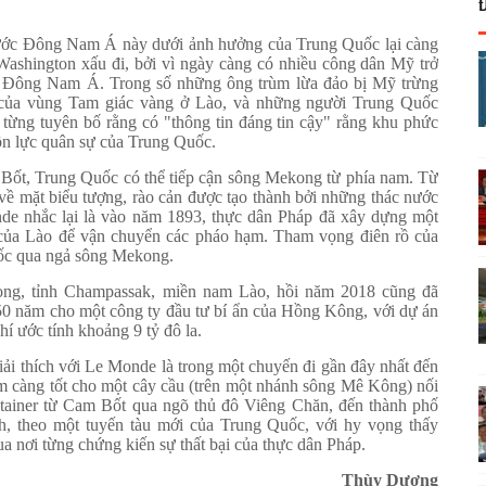
nước Đông Nam Á này dưới ảnh hưởng của Trung Quốc lại càng
Washington xấu đi, bởi vì ngày càng có nhiều công dân Mỹ trở
từ Đông Nam Á. Trong số những ông trùm lừa đảo bị Mỹ trừng
 của vùng Tam giác vàng ở Lào, và những người Trung Quốc
ừng tuyên bố rằng có "thông tin đáng tin cậy" rằng khu phức
ồn lực quân sự của Trung Quốc.
ốt, Trung Quốc có thể tiếp cận sông Mekong từ phía nam. Từ
 về mặt biểu tượng, rào cản được tạo thành bởi những thác nước
onde nhắc lại là vào năm 1893, thực dân Pháp đã xây dựng một
 của Lào để vận chuyển các pháo hạm. Tham vọng điên rồ của
ốc qua ngả sông Mekong.
ng, tỉnh Champassak, miền nam Lào, hồi năm 2018 cũng đã
50 năm cho một công ty đầu tư bí ẩn của Hồng Kông, với dự án
hí ước tính khoảng 9 tỷ đô la.
i thích với Le Monde là trong một chuyến đi gần đây nhất đến
m càng tốt cho một cây cầu (trên một nhánh sông Mê Kông) nối
tainer từ Cam Bốt qua ngõ thủ đô Viêng Chăn, đến thành phố
, theo một tuyến tàu mới của Trung Quốc, với hy vọng thấy
 nơi từng chứng kiến sự thất bại của thực dân Pháp.
Thùy Dương