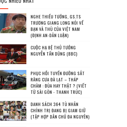
ĐỌC NHIỀU NHẤT
NGHE THIẾU TƯỚNG, GS.TS
TRƯƠNG GIANG LONG NÓI VỀ
BẠN VÀ THÙ CỦA VIỆT NAM
(ĐỊNH AN-DÂN LUẬN)
CUỘC HẠ BỆ THỦ TƯỚNG
NGUYỄN TẤN DŨNG (BBC)
PHỤC HỒI TUYẾN ĐƯỜNG SẮT
RĂNG CƯA ĐÀ LẠT – THÁP
CHÀM : ĐÙA HAY THẬT ? (VIẾT
TỪ SÀI GÒN - THANH TRÚC)
DANH SÁCH 364 TÙ NHÂN
CHÍNH TRỊ ĐANG BỊ GIAM GIỮ
(TẬP HỢP DÂN CHỦ ĐA NGUYÊN)