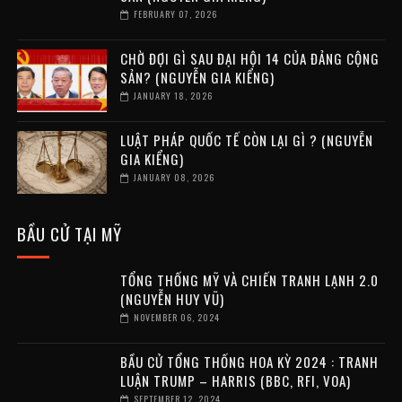
FEBRUARY 07, 2026
CHỜ ĐỢI GÌ SAU ĐẠI HỘI 14 CỦA ĐẢNG CỘNG
SẢN? (NGUYỄN GIA KIỂNG)
JANUARY 18, 2026
LUẬT PHÁP QUỐC TẾ CÒN LẠI GÌ ? (NGUYỄN
GIA KIỂNG)
JANUARY 08, 2026
BẦU CỬ TẠI MỸ
TỔNG THỐNG MỸ VÀ CHIẾN TRANH LẠNH 2.0
(NGUYỄN HUY VŨ)
NOVEMBER 06, 2024
BẦU CỬ TỔNG THỐNG HOA KỲ 2024 : TRANH
LUẬN TRUMP – HARRIS (BBC, RFI, VOA)
SEPTEMBER 12, 2024