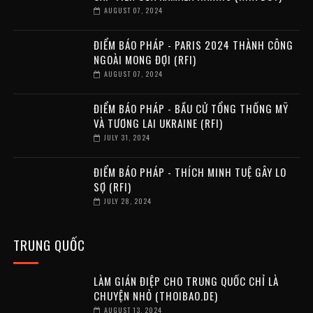
AUGUST 07, 2024
ĐIỂM BÁO PHÁP - PARIS 2024 THÀNH CÔNG
NGOÀI MONG ĐỢI (RFI)
AUGUST 07, 2024
ĐIỂM BÁO PHÁP - BẦU CỬ TỔNG THỐNG MỸ
VÀ TƯƠNG LAI UKRAINE (RFI)
JULY 31, 2024
ĐIỂM BÁO PHÁP - THÍCH MINH TUỆ GÂY LO
SỢ (RFI)
JULY 28, 2024
TRUNG QUỐC
LÀM GIÁN ĐIỆP CHO TRUNG QUỐC CHỈ LÀ
CHUYỆN NHỎ (THOIBAO.DE)
AUGUST 13, 2024