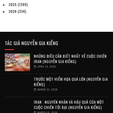
2025
(1289)
►
2026
(334)
►
TÁC GIẢ NGUYỄN GIA KIỂNG
NHỮNG ĐIỀU CẦN BIẾT NHẤT VỀ CUỘC CHIẾN
IRAN (NGUYỄN GIA KIỂNG)
APRIL 13, 2026
TRƯỚC MỘT HIỂM HỌA QUÁ LỚN (NGUYỄN GIA
KIỂNG)
MARCH 23, 2026
IRAN : NGUYÊN NHÂN VÀ HẬU QUẢ CỦA MỘT
CUỘC CHIẾN TỒI BẠI (NGUYỄN GIA KIỂNG)
MARCH 10, 2026