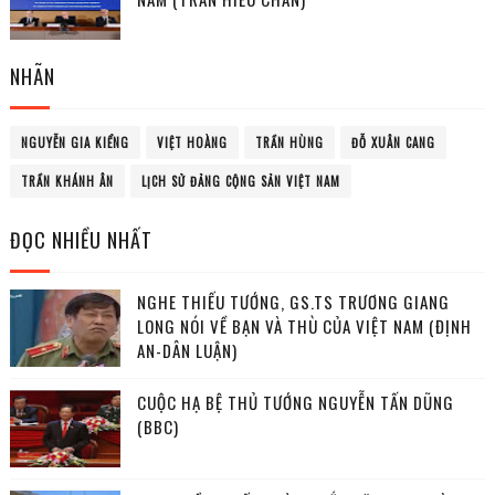
NHÃN
NGUYỄN GIA KIỂNG
VIỆT HOÀNG
TRẦN HÙNG
ĐỖ XUÂN CANG
TRẦN KHÁNH ÂN
LỊCH SỬ ĐẢNG CỘNG SẢN VIỆT NAM
ĐỌC NHIỀU NHẤT
NGHE THIẾU TƯỚNG, GS.TS TRƯƠNG GIANG
LONG NÓI VỀ BẠN VÀ THÙ CỦA VIỆT NAM (ĐỊNH
AN-DÂN LUẬN)
CUỘC HẠ BỆ THỦ TƯỚNG NGUYỄN TẤN DŨNG
(BBC)