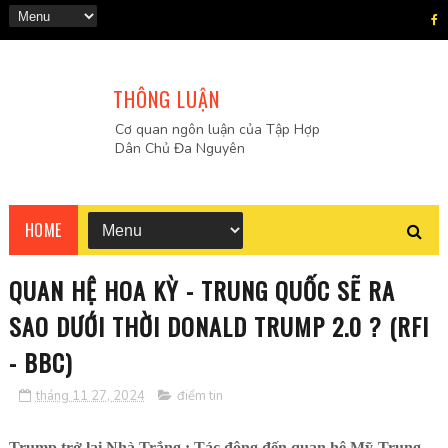
THÔNG LUẬN
Cơ quan ngôn luận của Tập Hợp
Dân Chủ Đa Nguyên
HOME
QUAN HỆ HOA KỲ - TRUNG QUỐC SẼ RA
SAO DƯỚI THỜI DONALD TRUMP 2.0 ? (RFI
- BBC)
tháng 11 27, 2024
điểm tin
Trump trở lại Nhà Trắng : Tác động đến quan hệ Mỹ-Trung