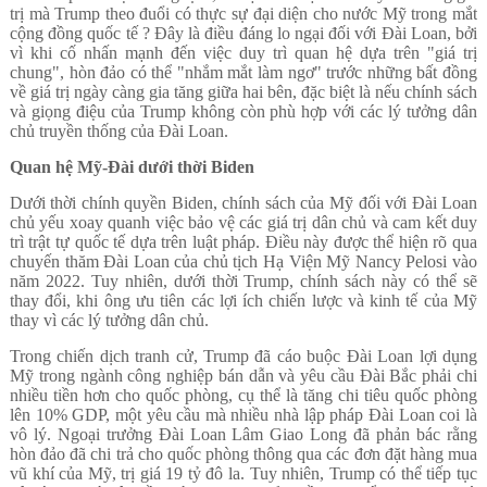
trị mà Trump theo đuổi có thực sự đại diện cho nước Mỹ trong mắt
cộng đồng quốc tế ? Đây là điều đáng lo ngại đối với Đài Loan, bởi
vì khi cố nhấn mạnh đến việc duy trì quan hệ dựa trên "giá trị
chung", hòn đảo có thể "nhắm mắt làm ngơ" trước những bất đồng
về giá trị ngày càng gia tăng giữa hai bên, đặc biệt là nếu chính sách
và giọng điệu của Trump không còn phù hợp với các lý tưởng dân
chủ truyền thống của Đài Loan.
Quan hệ Mỹ-Đài dưới thời Biden
Dưới thời chính quyền Biden, chính sách của Mỹ đối với Đài Loan
chủ yếu xoay quanh việc bảo vệ các giá trị dân chủ và cam kết duy
trì trật tự quốc tế dựa trên luật pháp. Điều này được thể hiện rõ qua
chuyến thăm Đài Loan của chủ tịch Hạ Viện Mỹ Nancy Pelosi vào
năm 2022. Tuy nhiên, dưới thời Trump, chính sách này có thể sẽ
thay đổi, khi ông ưu tiên các lợi ích chiến lược và kinh tế của Mỹ
thay vì các lý tưởng dân chủ.
Trong chiến dịch tranh cử, Trump đã cáo buộc Đài Loan lợi dụng
Mỹ trong ngành công nghiệp bán dẫn và yêu cầu Đài Bắc phải chi
nhiều tiền hơn cho quốc phòng, cụ thể là tăng chi tiêu quốc phòng
lên 10% GDP, một yêu cầu mà nhiều nhà lập pháp Đài Loan coi là
vô lý. Ngoại trưởng Đài Loan Lâm Giao Long đã phản bác rằng
hòn đảo đã chi trả cho quốc phòng thông qua các đơn đặt hàng mua
vũ khí của Mỹ, trị giá 19 tỷ đô la. Tuy nhiên, Trump có thể tiếp tục