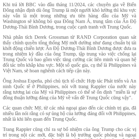
Khi trả lời BBC vào đầu tháng 11/2024, các chuyên gia về Biển
Đông nhận định dù ông Trump là một người khó lường thì khu vực
này vẫn là một trong những ưu tiên hàng đầu của Mỹ và
Washington sẽ không bỏ qua Đông Nam Á, trung tâm của Ấn Độ
Dương-Thái Bình Dương, trong cuộc cạnh tranh với Trung Quốc.
Nhà phân tích Derek Grossman từ RAND Corporation quan sát
thấy chính quyền tổng thống Mỹ mới dường như đang chuẩn bị tái
khởi động chiến lược Ấn Độ Dương-Thái Bình Dương được đưa ra
trong nhiệm kỳ đầu của ông Trump, tập trung vào việc chống lại
Trung Quốc và bao gồm việc tăng cường các liên minh và quan hệ
đối tác trên khắp khu vực. Một số quốc gia, cụ thể là Philippines và
Việt Nam, sẽ hoan nghênh cách tiếp cận này.
Ông Joshua Espeña, phó chủ tịch tổ chức Hợp tác Phát triển và An
ninh Quốc tế ở Philippines, nói với trang Rappler của nước này
rằng tương lai của Mỹ và Philippines có thể sẽ ổn định "miễn là sự
đồng thuận lưỡng đảng của Mỹ về vấn đề Trung Quốc cũng vậy".
Các quan chức Mỹ, từ các nhà ngoại giao đến các chính trị gia, đã
nhiều lần nói rằng có sự ủng hộ của lưỡng đảng đối với Philippines,
nhất là khi liên quan đến Trung Quốc.
Trang Rappler cũng chỉ ra sự bổ nhiệm của ông Trump cho các vị
trí trong nội các mới, đặc biệt là bộ trưởng quốc phòng và ngoại