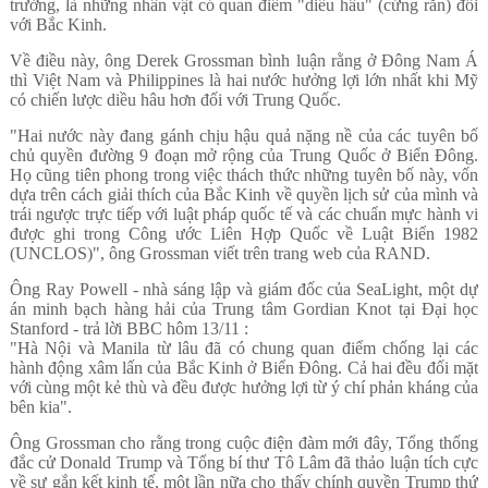
trưởng, là những nhân vật có quan điểm "diều hâu" (cứng rắn) đối
với Bắc Kinh.
Về điều này, ông Derek Grossman bình luận rằng ở Đông Nam Á
thì Việt Nam và Philippines là hai nước hưởng lợi lớn nhất khi Mỹ
có chiến lược diều hâu hơn đối với Trung Quốc.
"Hai nước này đang gánh chịu hậu quả nặng nề của các tuyên bố
chủ quyền đường 9 đoạn mở rộng của Trung Quốc ở Biển Đông.
Họ cũng tiên phong trong việc thách thức những tuyên bố này, vốn
dựa trên cách giải thích của Bắc Kinh về quyền lịch sử của mình và
trái ngược trực tiếp với luật pháp quốc tế và các chuẩn mực hành vi
được ghi trong Công ước Liên Hợp Quốc về Luật Biển 1982
(UNCLOS)", ông Grossman viết trên trang web của RAND.
Ông Ray Powell - nhà sáng lập và giám đốc của SeaLight, một dự
án minh bạch hàng hải của Trung tâm Gordian Knot tại Đại học
Stanford - trả lời BBC hôm 13/11 :
"Hà Nội và Manila từ lâu đã có chung quan điểm chống lại các
hành động xâm lấn của Bắc Kinh ở Biển Đông. Cả hai đều đối mặt
với cùng một kẻ thù và đều được hưởng lợi từ ý chí phản kháng của
bên kia".
Ông Grossman cho rằng trong cuộc điện đàm mới đây, Tổng thống
đắc cử Donald Trump và Tổng bí thư Tô Lâm đã thảo luận tích cực
về sự gắn kết kinh tế, một lần nữa cho thấy chính quyền Trump thứ