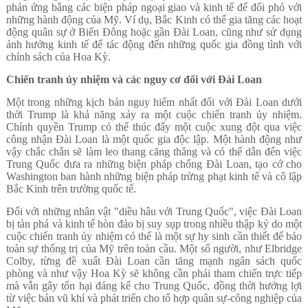
phản ứng bằng các biện pháp ngoại giao và kinh tế để đối phó với
những hành động của Mỹ. Ví dụ, Bắc Kinh có thể gia tăng các hoạt
động quân sự ở Biển Đông hoặc gần Đài Loan, cũng như sử dụng
ảnh hưởng kinh tế để tác động đến những quốc gia đồng tình với
chính sách của Hoa Kỳ.
Chiến tranh ủy nhiệm và các nguy cơ đối với Đài Loan
Một trong những kịch bản nguy hiểm nhất đối với Đài Loan dưới
thời Trump là khả năng xảy ra một cuộc chiến tranh ủy nhiệm.
Chính quyền Trump có thể thúc đẩy một cuộc xung đột qua việc
công nhận Đài Loan là một quốc gia độc lập. Một hành động như
vậy chắc chắn sẽ làm leo thang căng thẳng và có thể dẫn đến việc
Trung Quốc đưa ra những biện pháp chống Đài Loan, tạo cớ cho
Washington ban hành những biện pháp trừng phạt kinh tế và cô lập
Bắc Kinh trên trường quốc tế.
Đối với những nhân vật "diều hâu với Trung Quốc", việc Đài Loan
bị tàn phá và kinh tế hòn đảo bị suy sụp trong nhiều thập kỷ do một
cuộc chiến tranh ủy nhiệm có thể là một sự hy sinh cần thiết để bảo
toàn sự thống trị của Mỹ trên toàn cầu. Một số người, như Elbridge
Colby, từng đề xuất Đài Loan cần tăng mạnh ngân sách quốc
phòng và như vậy Hoa Kỳ sẽ không cần phải tham chiến trực tiếp
mà vẫn gây tổn hại đáng kể cho Trung Quốc, đồng thời hưởng lợi
từ việc bán vũ khí và phát triển cho tổ hợp quân sự-công nghiệp của