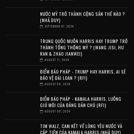
NƯỚC MỸ TRỞ THÀNH CỘNG SẢN THẾ NÀO ?
(NHÃ DUY)
SEPTEMBER 07, 2024
TRUNG QUỐC MUỐN HARRIS HAY TRUMP TRỞ
THÀNH TỔNG THỐNG MỸ ? (WANG JISI, HU
RAN & ZHAO JIANWEI)
AUGUST 11, 2024
ĐIỂM BÁO PHÁP - TRUMP HAY HARRIS, AI SẼ
BẢO VỆ ĐÀI LOAN ? (RFI)
AUGUST 09, 2024
ĐIỂM BÁO PHÁP - KAMALA HARRIS, LUỒNG
GIÓ MỚI CỦA ĐẢNG DÂN CHỦ (RFI)
AUGUST 08, 2024
TIM WALZ, CAM KẾT VỀ LÒNG YÊU NƯỚC VÀ
CẤP TIẾN CỦA KAMALA HARRIS (NHÃ DUY)