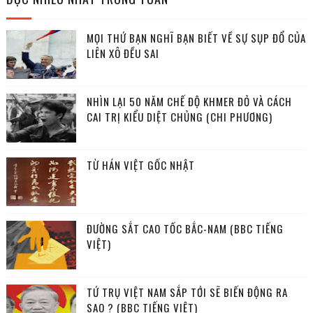
MỌI THỨ BẠN NGHĨ BẠN BIẾT VỀ SỰ SỤP ĐỔ CỦA
LIÊN XÔ ĐỀU SAI
NHÌN LẠI 50 NĂM CHẾ ĐỘ KHMER ĐỎ VÀ CÁCH
CAI TRỊ KIỂU DIỆT CHỦNG (CHI PHƯƠNG)
TỪ HÁN VIỆT GỐC NHẬT
ĐƯỜNG SẮT CAO TỐC BẮC-NAM (BBC TIẾNG
VIỆT)
TỨ TRỤ VIỆT NAM SẮP TỚI SẼ BIẾN ĐỘNG RA
SAO ? (BBC TIẾNG VIỆT)