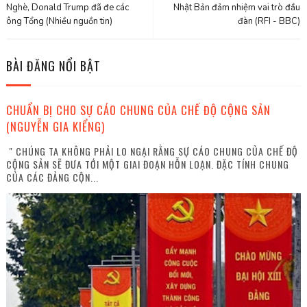
Nghè, Donald Trump đã đe các
Nhật Bản đảm nhiệm vai trò đầu
ông Tổng (Nhiều nguồn tin)
đàn (RFI - BBC)
BÀI ĐĂNG NỔI BẬT
CHUẨN BỊ CHO SỰ CÁO CHUNG CỦA CHẾ ĐỘ CỘNG SẢN
(NGUYỄN GIA KIỂNG)
" CHÚNG TA KHÔNG PHẢI LO NGẠI RẰNG SỰ CÁO CHUNG CỦA CHẾ ĐỘ
CỘNG SẢN SẼ ĐƯA TỚI MỘT GIAI ĐOẠN HỖN LOẠN. ĐẶC TÍNH CHUNG
CỦA CÁC ĐẢNG CỘN...