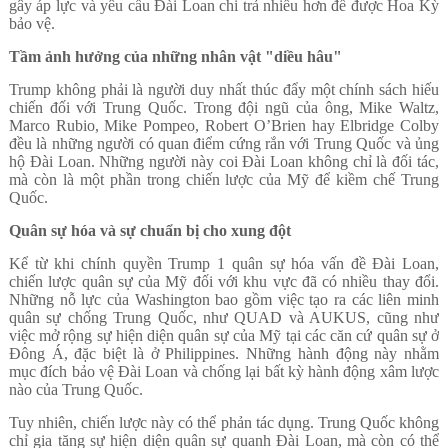
gây áp lực và yêu cầu Đài Loan chi trả nhiều hơn để được Hoa Kỳ
bảo vệ.
Tầm ảnh hưởng của những nhân vật "diều hâu"
Trump không phải là người duy nhất thúc đẩy một chính sách hiếu
chiến đối với Trung Quốc. Trong đội ngũ của ông, Mike Waltz,
Marco Rubio, Mike Pompeo, Robert O’Brien hay Elbridge Colby
đều là những người có quan điểm cứng rắn với Trung Quốc và ủng
hộ Đài Loan. Những người này coi Đài Loan không chỉ là đối tác,
mà còn là một phần trong chiến lược của Mỹ để kiềm chế Trung
Quốc.
Quân sự hóa và sự chuẩn bị cho xung đột
Kể từ khi chính quyền Trump 1 quân sự hóa vấn đề Đài Loan,
chiến lược quân sự của Mỹ đối với khu vực đã có nhiều thay đổi.
Những nỗ lực của Washington bao gồm việc tạo ra các liên minh
quân sự chống Trung Quốc, như QUAD và AUKUS, cũng như
việc mở rộng sự hiện diện quân sự của Mỹ tại các căn cứ quân sự ở
Đông Á, đặc biệt là ở Philippines. Những hành động này nhằm
mục đích bảo vệ Đài Loan và chống lại bất kỳ hành động xâm lược
nào của Trung Quốc.
Tuy nhiên, chiến lược này có thể phản tác dụng. Trung Quốc không
chỉ gia tăng sự hiện diện quân sự quanh Đài Loan, mà còn có thể