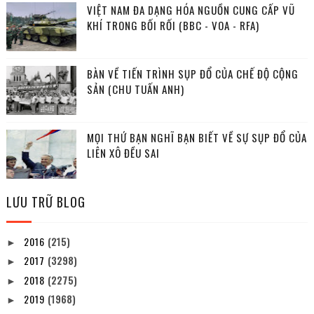
VIỆT NAM ĐA DẠNG HÓA NGUỒN CUNG CẤP VŨ
KHÍ TRONG BỐI RỐI (BBC - VOA - RFA)
BÀN VỀ TIẾN TRÌNH SỤP ĐỔ CỦA CHẾ ĐỘ CỘNG
SẢN (CHU TUẤN ANH)
MỌI THỨ BẠN NGHĨ BẠN BIẾT VỀ SỰ SỤP ĐỔ CỦA
LIÊN XÔ ĐỀU SAI
LƯU TRỮ BLOG
2016
(215)
►
2017
(3298)
►
2018
(2275)
►
2019
(1968)
►