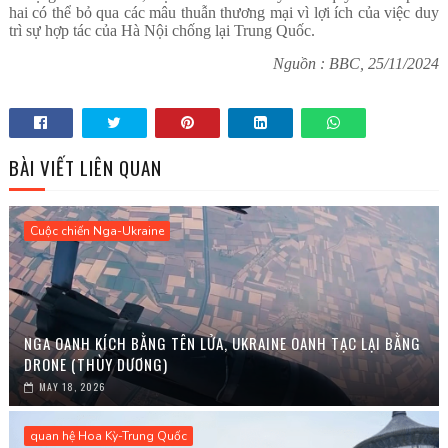
hai có thể bỏ qua các mâu thuẫn thương mại vì lợi ích của việc duy
trì sự hợp tác của Hà Nội chống lại Trung Quốc.
Nguồn : BBC, 25/11/2024
BÀI VIẾT LIÊN QUAN
Cuộc chiến Nga-Ukraine
NGA OANH KÍCH BẰNG TÊN LỬA, UKRAINE OANH TẠC LẠI BẰNG
DRONE (THÙY DƯƠNG)
MAY 18, 2026
quan hệ Hoa Kỳ-Trung Quốc