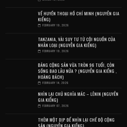
VỀ HUYỀN THOẠI HỒ CHÍ MINH (NGUYỄN GIA
KIỂNG)
FEBRUARY 19, 2026
TANZANIA, VÀI SUY TƯ TỪ CỘI NGUỒN CỦA
NHÂN LOẠI (NGUYỄN GIA KIỂNG)
FEBRUARY 19, 2026
ĐẢNG CỘNG SẢN VỪA TRÒN 96 TUỔI, CÒN
SỐNG BAO LÂU NỮA ? (NGUYỄN GIA KIỂNG ,
HOÀNG BÁCH)
FEBRUARY 14, 2026
NHÌN LẠI CHỦ NGHĨA MÁC – LÊNIN (NGUYỄN
GIA KIỂNG)
FEBRUARY 07, 2026
THÊM MỘT DỊP ĐỂ NHÌN LẠI CHẾ ĐỘ CỘNG
SẢN (NGUYỄN GIA KIỂNG)