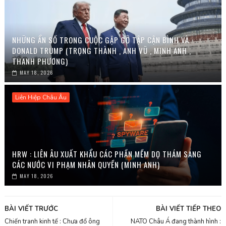
NHỮNG ẨN SỐ TRONG CUỘC GẶP GỠ TẬP CẬN BÌNH VÀ
DONALD TRUMP (TRỌNG THÀNH , ANH VŨ , MINH ANH ,
THANH PHƯƠNG)
MAY 18, 2026
Liên Hiệp Châu Âu
HRW : LIÊN ÂU XUẤT KHẨU CÁC PHẦN MỀM DỌ THÁM SANG
CÁC NƯỚC VI PHẠM NHÂN QUYỀN (MINH ANH)
MAY 18, 2026
BÀI VIẾT TRƯỚC
BÀI VIẾT TIẾP THEO
Chiến tranh kinh tế : Chưa đổ ông
NATO Châu Á đang thành hình :