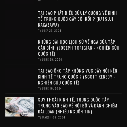
TẠI SAO PHÁT BIỂU CỦA LÝ CƯỜNG VỀ KINH
TẾ TRUNG QUỐC GÂY BỐI RỐI ? (KATSUJI
NAKAZAWA)
JULY 23, 2024
NHỮNG BÀI HỌC LỊCH SỬ VỀ NGA CỦA TẬP
CẬN BÌNH (JOSEPH TORIGIAN - NGHIÊN CỨU
QUỐC TẾ)
JUNE 29, 2024
TẠI SAO ÔNG TẬP KHÔNG VỰC DẬY NỔI NỀN
KINH TẾ TRUNG QUỐC ? (SCOTT KENEDY -
NGHIÊN CỨU QUỐC TẾ)
JUNE 10, 2024
SUY THOÁI KINH TẾ, TRUNG QUỐC TẬP
TRUNG VÀO BẢO VỆ NỘI BỘ VÀ ĐÁNH CHIẾM
ĐÀI LOAN (NHIỀU NGUỒN TIN)
MARCH 09, 2024