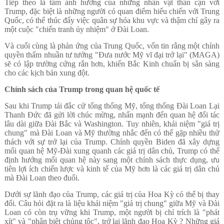
Tiếp theo là tầm ảnh hưởng của những nhân vật thân cận với
Trump, đặc biệt là những người có quan điểm hiếu chiến với Trung
Quốc, có thể thúc đẩy việc quân sự hóa khu vực và thậm chí gây ra
một cuộc "chiến tranh ủy nhiệm" ở Đài Loan.
Và cuối cùng là phản ứng của Trung Quốc, vốn tin rằng một chính
quyền thấm nhuần tư tưởng "Đưa nước Mỹ vĩ đại trở lại" (MAGA)
sẽ có lập trường cứng rắn hơn, khiến Bắc Kinh chuẩn bị sẵn sàng
cho các kịch bản xung đột.
Chính sách của Trump trong quan hệ quốc tế
Sau khi Trump tái đắc cử tổng thống Mỹ, tổng thống Đài Loan Lại
Thanh Đức đã gửi lời chúc mừng, nhấn mạnh đến quan hệ đối tác
lâu dài giữa Đài Bắc và Washington. Tuy nhiên, khái niệm "giá trị
chung" mà Đài Loan và Mỹ thường nhắc đến có thể gặp nhiều thử
thách với sự trở lại của Trump. Chính quyền Biden đã xây dựng
mối quan hệ Mỹ-Đài xung quanh các giá trị dân chủ, Trump có thể
định hướng mối quan hệ này sang một chính sách thực dụng, ưu
tiên lợi ích chiến lược và kinh tế của Mỹ hơn là các giá trị dân chủ
mà Đài Loan theo đuổi.
Dưới sự lãnh đạo của Trump, các giá trị của Hoa Kỳ có thể bị thay
đổi. Câu hỏi đặt ra là liệu khái niệm "giá trị chung" giữa Mỹ và Đài
Loan có còn trụ vững khi Trump, một người bị chỉ trích là "phát
xít" và "phân biệt chủng tộc", trở lại lãnh đạo Hoa Kỳ ? Những giá