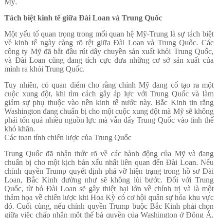
Mỹ.
Tách biệt kinh tế giữa Đài Loan và Trung Quốc
Một yếu tố quan trọng trong mối quan hệ Mỹ-Trung là sự tách biệt
về kinh tế ngày càng rõ rệt giữa Đài Loan và Trung Quốc. Các
công ty Mỹ đã bắt đầu rút dây chuyền sản xuất khỏi Trung Quốc,
và Đài Loan cũng đang tích cực đưa những cơ sở sản xuất của
mình ra khỏi Trung Quốc.
Tuy nhiên, có quan điểm cho rằng chính Mỹ đang cố tạo ra một
cuộc xung đột, khi tìm cách gây áp lực với Trung Quốc và làm
giảm sự phụ thuộc vào nền kinh tế nước này. Bắc Kinh tin rằng
Washington đang chuẩn bị cho một cuộc xung đột mà Mỹ sẽ không
phải tốn quá nhiều nguồn lực mà vẫn đẩy Trung Quốc vào tình thế
khó khăn.
Các toan tính chiến lược của Trung Quốc
Trung Quốc đã nhận thức rõ về các hành động của Mỹ và đang
chuẩn bị cho một kịch bản xấu nhất liên quan đến Đài Loan. Nếu
chính quyền Trump quyết định phá vỡ hiện trạng trong hồ sơ Đài
Loan, Bắc Kinh dường như sẽ không lùi bước. Đối với Trung
Quốc, từ bỏ Đài Loan sẽ gây thiệt hại lớn về chính trị và là một
thảm họa về chiến lược khi Hoa Kỳ có cơ hội quân sự hóa khu vực
đó. Cuối cùng, nếu chính quyền Trump buộc Bắc Kinh phải chọn
giữa việc chấp nhận một thế bá quyền của Washington ở Đông Á,