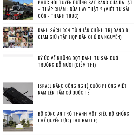
PHỤC HỒI TUYẾN ĐƯỜNG SẮT RĂNG CƯA ĐÀ LẠT
– THÁP CHÀM : ĐÙA HAY THẬT ? (VIẾT TỪ SÀI
GÒN - THANH TRÚC)
DANH SÁCH 364 TÙ NHÂN CHÍNH TRỊ ĐANG BỊ
GIAM GIỮ (TẬP HỢP DÂN CHỦ ĐA NGUYÊN)
KÝ ỨC VỀ NHỮNG ĐỢT ĐÁNH TƯ SẢN DƯỚI
TRƯỚNG ĐỖ MƯỜI (DIỄM THI)
ISRAEL NÂNG CÔNG NGHỆ QUỐC PHÒNG VIỆT
NAM LÊN TẦM CỠ QUỐC TẾ
BỘ CÔNG AN TRỞ THÀNH MỘT SIÊU BỘ KHỐNG
CHẾ QUYỀN LỰC (THOIBAO.DE)