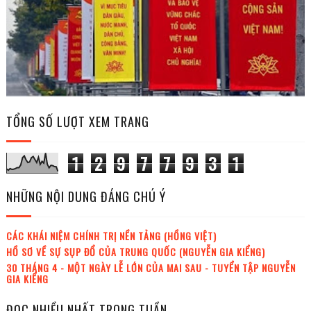
TỔNG SỐ LƯỢT XEM TRANG
1
2
9
7
7
9
3
1
NHỮNG NỘI DUNG ĐÁNG CHÚ Ý
CÁC KHÁI NIỆM CHÍNH TRỊ NỀN TẢNG (HỒNG VIỆT)
HỒ SƠ VỀ SỰ SỤP ĐỔ CỦA TRUNG QUỐC (NGUYỄN GIA KIỂNG)
30 THÁNG 4 - MỘT NGÀY LỄ LỚN CỦA MAI SAU - TUYỂN TẬP NGUYỄN
GIA KIỂNG
ĐỌC NHIỀU NHẤT TRONG TUẦN