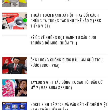
THUẬT TOÁN MẠNG XÃ HỘI THAY ĐỔI CÁCH
CHÚNG TA TƯƠNG TÁC NHƯ THẾ NÀO ? (BBC
TIẾNG VIỆT)
KÝ ỨC VỀ NHỮNG ĐỢT ĐÁNH TƯ SẢN DƯỚI
TRƯỚNG ĐỖ MƯỜI (DIỄM THI)
ÔNG LƯƠNG CƯỜNG ĐƯỢC BẦU LÀM CHỦ TỊCH
NƯỚC (BBC - VOA)
TAYLOR SWIFT TÁC ĐỘNG RA SAO TỚI BẦU CỬ
MỸ ? (MARIANNA SPRING)
NOBEL KINH TẾ 2024 VÀ VẤN ĐỀ THỂ CHẾ Ở VIỆT
NAM (TRẦN HIẾU CHÂN)