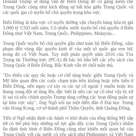
Donald Trump sẽ dùng vấn đề Biển Đông để cố gắng kiềm chế
Trung Quốc cũng như kích động sự bất hòa giữa Trung Quốc và
các quốc gia có tuyên bố chủ quyền trong khu vực.
Biển Đông là khu vực có tuyến đường vận chuyển hàng hóa trị giá
3.000 tỷ USD mỗi năm. Có nhiều nước tuyên bố chủ quyền ở Biển
Đông như Việt Nam, Trung Quốc, Philippines, Malaysia...
Trung Quốc tuyên bố chủ quyền gần như toàn bộ Biển Đông, xâm
phạm đến vùng đặc quyền kinh tế của một số quốc gia ven bờ,
trong đó có Việt Nam.
Tuy một phán quyết năm 2016 của Tòa
Trọng tài Thường trực (PCA) đã bác bỏ hầu hết các yêu sách của
Trung Quốc ở Biển Đông, Bắc Kinh vẫn từ chối tuân thủ.
"Do thiếu các quy tắc hoặc cơ chế ràng buộc giữa Trung Quốc và
Mỹ liên quan đến các cuộc chạm trán trên không hoặc trên biển ở
Biển Đông, nên nguy cơ xảy ra các sự cố ngoài ý muốn hoặc leo
thang xung đột sẽ tăng lên, đặc biệt là nếu các sự cố như vậy bị xử
lý sai và nếu chính quyền Trump tăng cường các hoạt động quân sự
tại khu vực này", ông Ngô nói tại một diễn đàn ở Đại học Trung
văn Hong Kong, cơ sở thành phố Thâm Quyến, tỉnh Quảng Đông.
Tiến sĩ Ngô nhận định các hành vi khó đoán của tổng thống Mỹ sắp
tới có thể phá hủy những nỗ lực gần đây (của Trung Quốc) nhằm
ổn định tình hình ở Biển Đông cũng như khiến mối quan hệ của
Trung Quốc với các nước có yêu sách như Philippines và Việt Nam