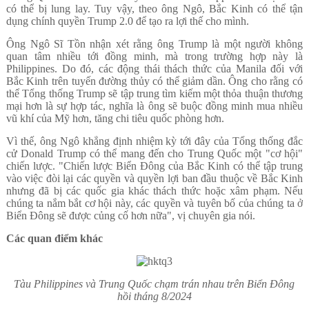
có thể bị lung lay.
Tuy vậy, theo ông Ngô, Bắc Kinh có thể tận
dụng chính quyền Trump 2.0 để tạo ra lợi thế cho mình.
Ông Ngô Sĩ Tồn nhận xét rằng ông Trump là một người không
quan tâm nhiều tới đồng minh, mà trong trường hợp này là
Philippines. Do đó, các động thái thách thức của Manila đối với
Bắc Kinh trên tuyến đường thủy có thể giảm dần.
Ông cho rằng có
thể Tổng thống Trump sẽ tập trung tìm kiếm một thỏa thuận thương
mại hơn là sự hợp tác, nghĩa là ông sẽ buộc đồng minh mua nhiều
vũ khí của Mỹ hơn, tăng chi tiêu quốc phòng hơn.
Vì thế, ông Ngô khẳng định nhiệm kỳ tới đây của Tổng thống đắc
cử Donald Trump có thể mang đến cho Trung Quốc một "cơ hội"
chiến lược.
"Chiến lược Biển Đông của Bắc Kinh có thể tập trung
vào việc đòi lại các quyền và quyền lợi ban đầu thuộc về Bắc Kinh
nhưng đã bị các quốc gia khác thách thức hoặc xâm phạm. Nếu
chúng ta nắm bắt cơ hội này, các quyền và tuyên bố của chúng ta ở
Biển Đông sẽ được củng cố hơn nữa", vị chuyên gia nói.
Các quan điểm khác
Tàu Philippines và Trung Quốc chạm trán nhau trên Biển Đông
hồi tháng 8/2024