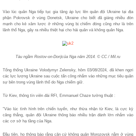
Vào lúc quân Nga tiếp tục gia tăng áp lực lên quân đội Ukraine tại địa
phận Pokrovsk ở vùng Donetsk, Ukraine cho biết đã giáng nhiều đòn
mạnh cho kẻ xâm lược ở những vùng bị chiếm đóng cũng như là trên
lãnh thổ Nga, gây ra nhiều thiệt hại cho hải quân và không quân Nga.
Tàu ngầm Rostov-on-Don)của Nga năm 2014. © CC / Mil.ru
Tổng thống Ukraine Volodymyr Zelensky, hôm 03/08/2024, đã khen ngợi
các lực lượng Ukraine sau cuộc tấn công nhắm vào những mục tiêu quân
sự bên trong vùng lãnh thổ do Nga chiếm giữ.
Từ Kiev, thông tín viên đài RFI, Emmanuel Chaze tường thuật :
"Vào lúc tình hình trên chiến tuyến, như thừa nhận từ Kiev, là cực kỳ
căng thẳng, quân đội Ukraine thông báo nhiều trận đánh lớn nhắm vào
các cơ sở hạ tầng của Nga.
Đầu tiên, họ thông báo rằng căn cứ không quân Morozovsk nằm ở vùng