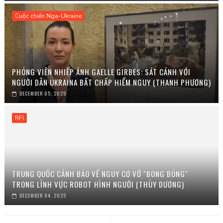
Cuộc chiến Nga-Ukraine
PHÓNG VIÊN NHIẾP ẢNH GAELLE GIRBES: SÁT CÁNH VỚI
NGƯỜI DÂN UKRAINA BẤT CHẤP HIỂM NGUY (THANH PHƯƠNG)
DECEMBER 05, 2025
RFI
TRUNG QUỐC CẢNH BÁO VỀ NGUY CƠ VỠ "BONG BÓNG"
TRONG LĨNH VỰC ROBOT HÌNH NGƯỜI (THÙY DƯƠNG)
DECEMBER 04, 2025