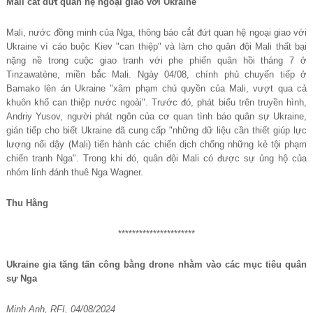
Mali cắt đứt quan hệ ngoại giao với Ukraine
Mali, nước đồng minh của Nga, thông báo cắt đứt quan hệ ngoại giao với
Ukraine vì cáo buộc Kiev "can thiệp" và làm cho quân đội Mali thất bại
nặng nề trong cuộc giao tranh với phe phiến quân hồi tháng 7 ở
Tinzawatène, miền bắc Mali. Ngày 04/08, chính phủ chuyển tiếp ở
Bamako lên án Ukraine "xâm phạm chủ quyền của Mali, vượt qua cả
khuôn khổ can thiệp nước ngoài". Trước đó, phát biểu trên truyền hình,
Andriy Yusov, người phát ngôn của cơ quan tình báo quân sự Ukraine,
gián tiếp cho biết Ukraine đã cung cấp "những dữ liệu cần thiết giúp lực
lượng nổi dậy (Mali) tiến hành các chiến dịch chống những kẻ tội phạm
chiến tranh Nga". Trong khi đó, quân đội Mali có được sự ủng hộ của
nhóm lính đánh thuê Nga Wagner.
Thu Hằng
**********************
Ukraine gia tăng tấn công bằng drone nhằm vào các mục tiêu quân
sự Nga
Minh Anh, RFI, 04/08/2024