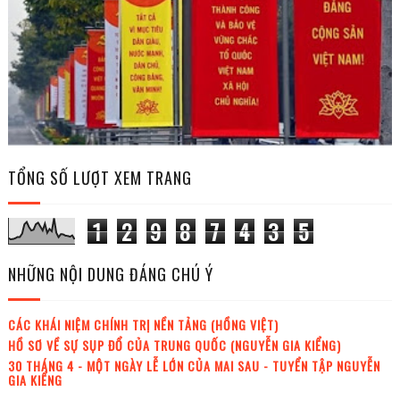
TỔNG SỐ LƯỢT XEM TRANG
1
2
9
8
7
4
3
5
NHỮNG NỘI DUNG ĐÁNG CHÚ Ý
CÁC KHÁI NIỆM CHÍNH TRỊ NỀN TẢNG (HỒNG VIỆT)
HỒ SƠ VỀ SỰ SỤP ĐỔ CỦA TRUNG QUỐC (NGUYỄN GIA KIỂNG)
30 THÁNG 4 - MỘT NGÀY LỄ LỚN CỦA MAI SAU - TUYỂN TẬP NGUYỄN
GIA KIỂNG