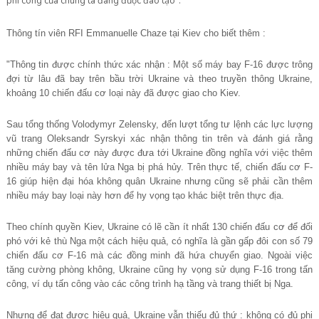
phi công của chúng ta đang được đào tạo".
Thông tín viên RFI Emmanuelle Chaze tại Kiev cho biết thêm :
"Thông tin được chính thức xác nhận : Một số máy bay F-16 được trông
đợi từ lâu đã bay trên bầu trời Ukraine và theo truyền thông Ukraine,
khoảng 10 chiến đấu cơ loại này đã được giao cho Kiev.
Sau tổng thống Volodymyr Zelensky, đến lượt tổng tư lệnh các lực lượng
vũ trang Oleksandr Syrskyi xác nhận thông tin trên và đánh giá rằng
những chiến đấu cơ này được đưa tới Ukraine đồng nghĩa với việc thêm
nhiều máy bay và tên lửa Nga bị phá hủy. Trên thực tế, chiến đấu cơ F-
16 giúp hiện đại hóa không quân Ukraine nhưng cũng sẽ phải cần thêm
nhiều máy bay loại này hơn để hy vọng tạo khác biệt trên thực địa.
Theo chính quyền Kiev, Ukraine có lẽ cần ít nhất 130 chiến đấu cơ để đối
phó với kẻ thù Nga một cách hiệu quả, có nghĩa là gần gấp đôi con số 79
chiến đấu cơ F-16 mà các đồng minh đã hứa chuyển giao. Ngoài việc
tăng cường phòng không, Ukraine cũng hy vọng sử dụng F-16 trong tấn
công, ví dụ tấn công vào các công trình hạ tầng và trang thiết bị Nga.
Nhưng để đạt được hiệu quả, Ukraine vẫn thiếu đủ thứ : không có đủ phi