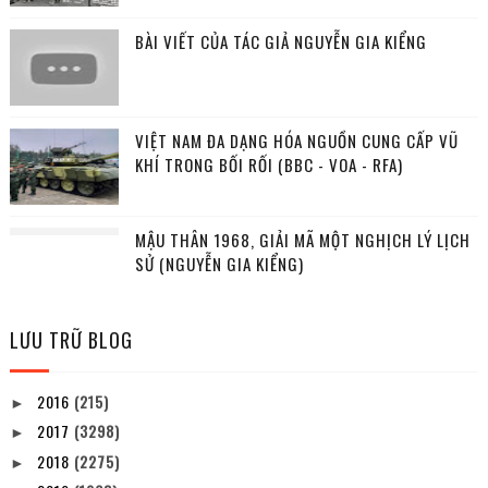
BÀI VIẾT CỦA TÁC GIẢ NGUYỄN GIA KIỂNG
VIỆT NAM ĐA DẠNG HÓA NGUỒN CUNG CẤP VŨ
KHÍ TRONG BỐI RỐI (BBC - VOA - RFA)
MẬU THÂN 1968, GIẢI MÃ MỘT NGHỊCH LÝ LỊCH
SỬ (NGUYỄN GIA KIỂNG)
LƯU TRỮ BLOG
2016
(215)
►
2017
(3298)
►
2018
(2275)
►