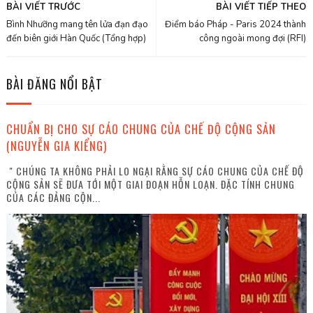
BÀI VIẾT TRƯỚC
BÀI VIẾT TIẾP THEO
Bình Nhưỡng mang tên lửa đạn đạo
Điểm báo Pháp - Paris 2024 thành
đến biên giới Hàn Quốc (Tổng hợp)
công ngoài mong đợi (RFI)
BÀI ĐĂNG NỔI BẬT
CHUẨN BỊ CHO SỰ CÁO CHUNG CỦA CHẾ ĐỘ CỘNG SẢN
(NGUYỄN GIA KIỂNG)
" CHÚNG TA KHÔNG PHẢI LO NGẠI RẰNG SỰ CÁO CHUNG CỦA CHẾ ĐỘ
CỘNG SẢN SẼ ĐƯA TỚI MỘT GIAI ĐOẠN HỖN LOẠN. ĐẶC TÍNH CHUNG
CỦA CÁC ĐẢNG CỘN...