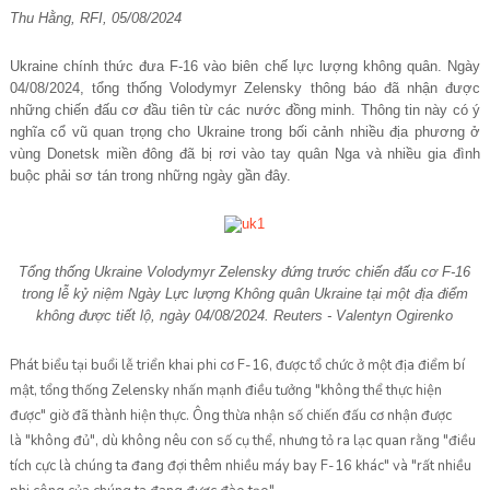
Thu Hằng, RFI, 05/08/2024
Ukraine chính thức đưa F-16 vào biên chế lực lượng không quân. Ngày
04/08/2024, tổng thống Volodymyr Zelensky thông báo đã nhận được
những chiến đấu cơ đầu tiên từ các nước đồng minh. Thông tin này có ý
nghĩa cổ vũ quan trọng cho Ukraine trong bối cảnh nhiều địa phương ở
vùng Donetsk miền đông đã bị rơi vào tay quân Nga và nhiều gia đình
buộc phải sơ tán trong những ngày gần đây.
Tổng thống Ukraine Volodymyr Zelensky đứng trước chiến đấu cơ F-16
trong lễ kỷ niệm Ngày Lực lượng Không quân Ukraine tại một địa điểm
không được tiết lộ, ngày 04/08/2024. Reuters - Valentyn Ogirenko
Phát biểu tại buổi lễ triển khai phi cơ F-16, được tổ chức ở một địa điểm bí
mật, tổng thống Zelensky nhấn mạnh điều tưởng "không thể thực hiện
được" giờ đã thành hiện thực. Ông thừa nhận số chiến đấu cơ nhận được
là "không đủ", dù không nêu con số cụ thể, nhưng tỏ ra lạc quan rằng "điều
tích cực là chúng ta đang đợi thêm nhiều máy bay F-16 khác" và "rất nhiều