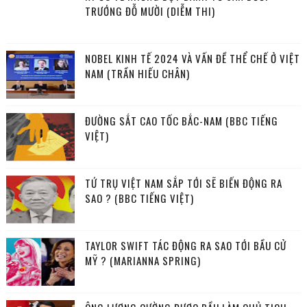
TRƯỚNG ĐỖ MƯỜI (DIỄM THI)
NOBEL KINH TẾ 2024 VÀ VẤN ĐỀ THỂ CHẾ Ở VIỆT
NAM (TRẦN HIẾU CHÂN)
ĐƯỜNG SẮT CAO TỐC BẮC-NAM (BBC TIẾNG
VIỆT)
TỨ TRỤ VIỆT NAM SẮP TỚI SẼ BIẾN ĐỘNG RA
SAO ? (BBC TIẾNG VIỆT)
TAYLOR SWIFT TÁC ĐỘNG RA SAO TỚI BẦU CỬ
MỸ ? (MARIANNA SPRING)