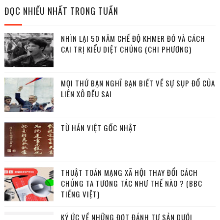
ĐỌC NHIỀU NHẤT TRONG TUẦN
NHÌN LẠI 50 NĂM CHẾ ĐỘ KHMER ĐỎ VÀ CÁCH
CAI TRỊ KIỂU DIỆT CHỦNG (CHI PHƯƠNG)
MỌI THỨ BẠN NGHĨ BẠN BIẾT VỀ SỰ SỤP ĐỔ CỦA
LIÊN XÔ ĐỀU SAI
TỪ HÁN VIỆT GỐC NHẬT
THUẬT TOÁN MẠNG XÃ HỘI THAY ĐỔI CÁCH
CHÚNG TA TƯƠNG TÁC NHƯ THẾ NÀO ? (BBC
TIẾNG VIỆT)
KÝ ỨC VỀ NHỮNG ĐỢT ĐÁNH TƯ SẢN DƯỚI