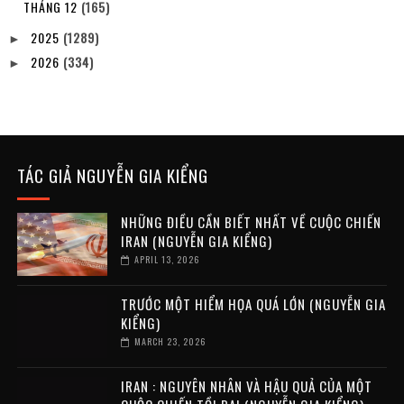
THÁNG 12
(165)
2025
(1289)
►
2026
(334)
►
TÁC GIẢ NGUYỄN GIA KIỂNG
NHỮNG ĐIỀU CẦN BIẾT NHẤT VỀ CUỘC CHIẾN
IRAN (NGUYỄN GIA KIỂNG)
APRIL 13, 2026
TRƯỚC MỘT HIỂM HỌA QUÁ LỚN (NGUYỄN GIA
KIỂNG)
MARCH 23, 2026
IRAN : NGUYÊN NHÂN VÀ HẬU QUẢ CỦA MỘT