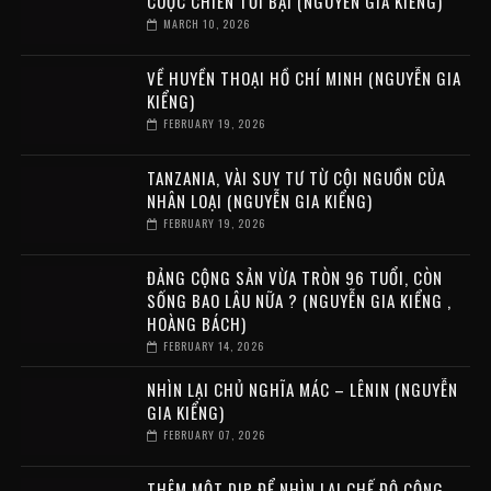
CUỘC CHIẾN TỒI BẠI (NGUYỄN GIA KIỂNG)
MARCH 10, 2026
VỀ HUYỀN THOẠI HỒ CHÍ MINH (NGUYỄN GIA
KIỂNG)
FEBRUARY 19, 2026
TANZANIA, VÀI SUY TƯ TỪ CỘI NGUỒN CỦA
NHÂN LOẠI (NGUYỄN GIA KIỂNG)
FEBRUARY 19, 2026
ĐẢNG CỘNG SẢN VỪA TRÒN 96 TUỔI, CÒN
SỐNG BAO LÂU NỮA ? (NGUYỄN GIA KIỂNG ,
HOÀNG BÁCH)
FEBRUARY 14, 2026
NHÌN LẠI CHỦ NGHĨA MÁC – LÊNIN (NGUYỄN
GIA KIỂNG)
FEBRUARY 07, 2026
THÊM MỘT DỊP ĐỂ NHÌN LẠI CHẾ ĐỘ CỘNG