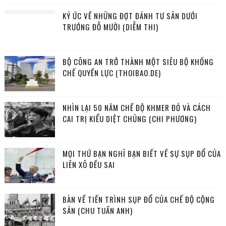
KÝ ỨC VỀ NHỮNG ĐỢT ĐÁNH TƯ SẢN DƯỚI
TRƯỚNG ĐỖ MƯỜI (DIỄM THI)
BỘ CÔNG AN TRỞ THÀNH MỘT SIÊU BỘ KHỐNG
CHẾ QUYỀN LỰC (THOIBAO.DE)
NHÌN LẠI 50 NĂM CHẾ ĐỘ KHMER ĐỎ VÀ CÁCH
CAI TRỊ KIỂU DIỆT CHỦNG (CHI PHƯƠNG)
MỌI THỨ BẠN NGHĨ BẠN BIẾT VỀ SỰ SỤP ĐỔ CỦA
LIÊN XÔ ĐỀU SAI
BÀN VỀ TIẾN TRÌNH SỤP ĐỔ CỦA CHẾ ĐỘ CỘNG
SẢN (CHU TUẤN ANH)