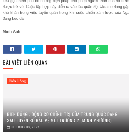
kêu gọi chính phủ có những biện pháp cho phép người thân của họ sớm
được trở về. Cuộc tập hợp này diễn ra vào lúc quân đội Ukraine đang gặp
khó khăn trong việc tuyển quân trong khi cuộc chiến xâm lược của Nga
đang kéo dài.
Minh Anh
BÀI VIẾT LIÊN QUAN
Biển Đông
BIỂN ĐÔNG : ĐỘNG CƠ CHÍNH TRỊ CỦA TRUNG QUỐC ĐẰNG
SAU TUYÊN BỐ BẢO VỆ MÔI TRƯỜNG ? (MINH PHƯƠNG)
DECEMBER 05, 2025