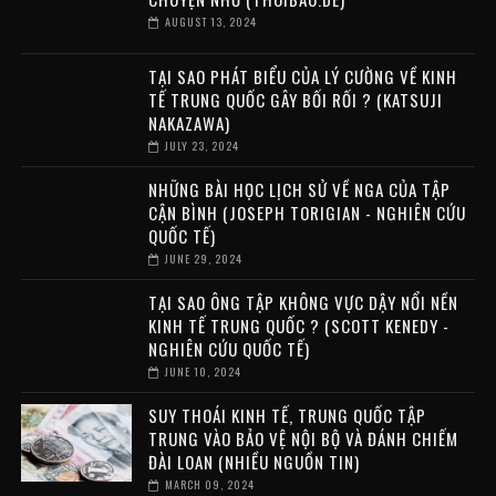
AUGUST 13, 2024
TẠI SAO PHÁT BIỂU CỦA LÝ CƯỜNG VỀ KINH
TẾ TRUNG QUỐC GÂY BỐI RỐI ? (KATSUJI
NAKAZAWA)
JULY 23, 2024
NHỮNG BÀI HỌC LỊCH SỬ VỀ NGA CỦA TẬP
CẬN BÌNH (JOSEPH TORIGIAN - NGHIÊN CỨU
QUỐC TẾ)
JUNE 29, 2024
TẠI SAO ÔNG TẬP KHÔNG VỰC DẬY NỔI NỀN
KINH TẾ TRUNG QUỐC ? (SCOTT KENEDY -
NGHIÊN CỨU QUỐC TẾ)
JUNE 10, 2024
SUY THOÁI KINH TẾ, TRUNG QUỐC TẬP
TRUNG VÀO BẢO VỆ NỘI BỘ VÀ ĐÁNH CHIẾM
ĐÀI LOAN (NHIỀU NGUỒN TIN)
MARCH 09, 2024