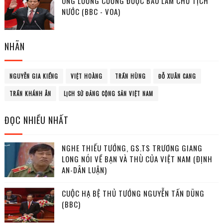
ÔNG LƯƠNG CƯỜNG ĐƯỢC BẦU LÀM CHỦ TỊCH
NƯỚC (BBC - VOA)
NHÃN
NGUYỄN GIA KIỂNG
VIỆT HOÀNG
TRẦN HÙNG
ĐỖ XUÂN CANG
TRẦN KHÁNH ÂN
LỊCH SỬ ĐẢNG CỘNG SẢN VIỆT NAM
ĐỌC NHIỀU NHẤT
NGHE THIẾU TƯỚNG, GS.TS TRƯƠNG GIANG
LONG NÓI VỀ BẠN VÀ THÙ CỦA VIỆT NAM (ĐỊNH
AN-DÂN LUẬN)
CUỘC HẠ BỆ THỦ TƯỚNG NGUYỄN TẤN DŨNG
(BBC)