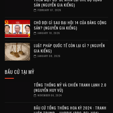
SẢN (NGUYỄN GIA KIỂNG)
FEBRUARY 07, 2026
CHỜ ĐỢI GÌ SAU ĐẠI HỘI 14 CỦA ĐẢNG CỘNG
SẢN? (NGUYỄN GIA KIỂNG)
JANUARY 18, 2026
LUẬT PHÁP QUỐC TẾ CÒN LẠI GÌ ? (NGUYỄN
GIA KIỂNG)
JANUARY 08, 2026
BẦU CỬ TẠI MỸ
TỔNG THỐNG MỸ VÀ CHIẾN TRANH LẠNH 2.0
(NGUYỄN HUY VŨ)
NOVEMBER 06, 2024
BẦU CỬ TỔNG THỐNG HOA KỲ 2024 : TRANH