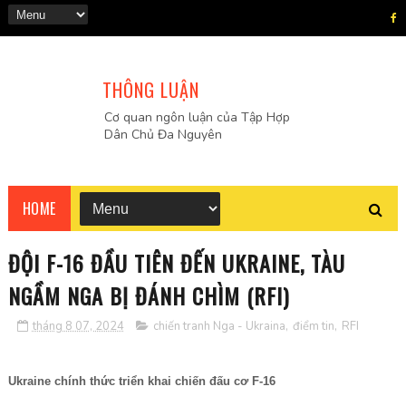
THÔNG LUẬN
Cơ quan ngôn luận của Tập Hợp
Dân Chủ Đa Nguyên
HOME
ĐỘI F-16 ĐẦU TIÊN ĐẾN UKRAINE, TÀU
NGẦM NGA BỊ ĐÁNH CHÌM (RFI)
tháng 8 07, 2024
chiến tranh Nga - Ukraina
,
điểm tin
,
RFI
Ukraine chính thức triển khai chiến đấu cơ F-16