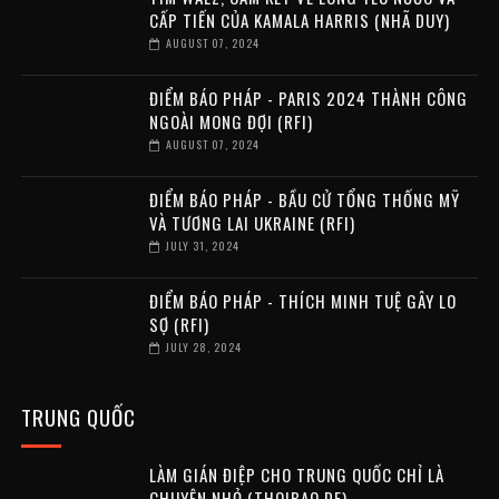
CẤP TIẾN CỦA KAMALA HARRIS (NHÃ DUY)
AUGUST 07, 2024
ĐIỂM BÁO PHÁP - PARIS 2024 THÀNH CÔNG
NGOÀI MONG ĐỢI (RFI)
AUGUST 07, 2024
ĐIỂM BÁO PHÁP - BẦU CỬ TỔNG THỐNG MỸ
VÀ TƯƠNG LAI UKRAINE (RFI)
JULY 31, 2024
ĐIỂM BÁO PHÁP - THÍCH MINH TUỆ GÂY LO
SỢ (RFI)
JULY 28, 2024
TRUNG QUỐC
LÀM GIÁN ĐIỆP CHO TRUNG QUỐC CHỈ LÀ
CHUYỆN NHỎ (THOIBAO.DE)