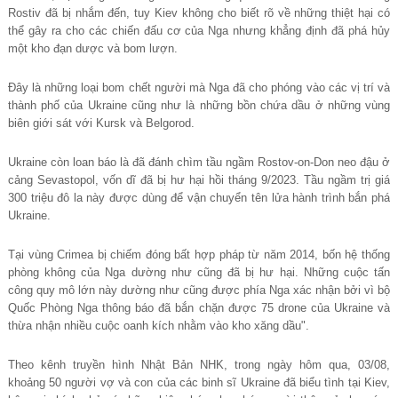
Rostiv đã bị nhắm đến, tuy Kiev không cho biết rõ về những thiệt hại có
thể gây ra cho các chiến đấu cơ của Nga nhưng khẳng định đã phá hủy
một kho đạn dược và bom lượn.
Đây là những loại bom chết người mà Nga đã cho phóng vào các vị trí và
thành phố của Ukraine cũng như là những bồn chứa dầu ở những vùng
biên giới sát với Kursk và Belgorod.
Ukraine còn loan báo là đã đánh chìm tầu ngầm Rostov-on-Don neo đậu ở
cảng Sevastopol, vốn dĩ đã bị hư hại hồi tháng 9/2023. Tầu ngầm trị giá
300 triệu đô la này được dùng để vận chuyển tên lửa hành trình bắn phá
Ukraine.
Tại vùng Crimea bị chiếm đóng bất hợp pháp từ năm 2014, bốn hệ thống
phòng không của Nga dường như cũng đã bị hư hại. Những cuộc tấn
công quy mô lớn này dường như cũng được phía Nga xác nhận bởi vì bộ
Quốc Phòng Nga thông báo đã bắn chặn được 75 drone của Ukraine và
thừa nhận nhiều cuộc oanh kích nhằm vào kho xăng dầu".
Theo kênh truyền hình Nhật Bản NHK, trong ngày hôm qua, 03/08,
khoảng 50 người vợ và con của các binh sĩ Ukraine đã biểu tình tại Kiev,