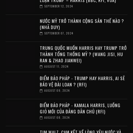
LUẬN TRUMP – HARRIS (BBC, RFI, VOA)
SEPTEMBER 12, 2024
NƯỚC MỸ TRỞ THÀNH CỘNG SẢN THẾ NÀO ?
(NHÃ DUY)
SEPTEMBER 07, 2024
TRUNG QUỐC MUỐN HARRIS HAY TRUMP TRỞ
THÀNH TỔNG THỐNG MỸ ? (WANG JISI, HU
RAN & ZHAO JIANWEI)
AUGUST 11, 2024
ĐIỂM BÁO PHÁP - TRUMP HAY HARRIS, AI SẼ
BẢO VỆ ĐÀI LOAN ? (RFI)
AUGUST 09, 2024
ĐIỂM BÁO PHÁP - KAMALA HARRIS, LUỒNG
GIÓ MỚI CỦA ĐẢNG DÂN CHỦ (RFI)
AUGUST 08, 2024
TIM WALZ, CAM KẾT VỀ LÒNG YÊU NƯỚC VÀ