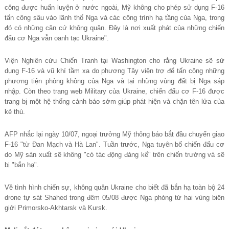
công được huấn luyện ở nước ngoài, Mỹ không cho phép sử dụng F-16
tấn công sâu vào lãnh thổ Nga và các công trình hạ tầng của Nga, trong
đó có những căn cứ không quân. Đây là nơi xuất phát của những chiến
đấu cơ Nga vẫn oanh tạc Ukraine".
Viện Nghiên cứu Chiến Tranh tại Washington cho rằng Ukraine sẽ sử
dụng F-16 và vũ khí tầm xa do phương Tây viện trợ để tấn công những
phương tiện phòng không của Nga và tại những vùng đất bị Nga sáp
nhập. Còn theo trang web Military của Ukraine, chiến đấu cơ F-16 được
trang bị một hệ thống cảnh báo sớm giúp phát hiện và chặn tên lửa của
kẻ thù.
AFP nhắc lại ngày 10/07, ngoại trưởng Mỹ thông báo bắt đầu chuyển giao
F-16 "từ Đan Mạch và Hà Lan". Tuần trước, Nga tuyên bố chiến đấu cơ
do Mỹ sản xuất sẽ không "có tác động đáng kể" trên chiến trường và sẽ
bị "bắn hạ".
Về tình hình chiến sự, không quân Ukraine cho biết đã bắn hạ toàn bộ 24
drone tự sát Shahed trong đêm 05/08 được Nga phóng từ hai vùng biên
giới Primorsko-Akhtarsk và Kursk.