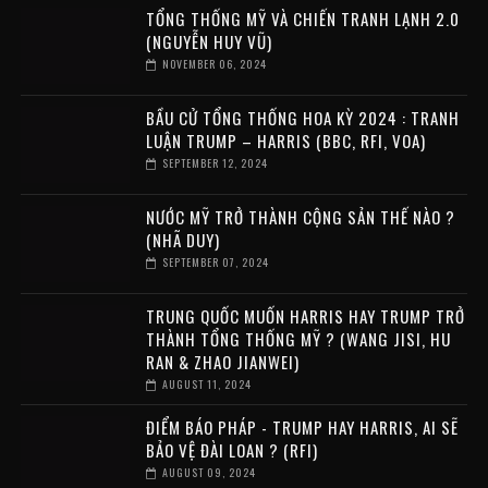
TỔNG THỐNG MỸ VÀ CHIẾN TRANH LẠNH 2.0
(NGUYỄN HUY VŨ)
NOVEMBER 06, 2024
BẦU CỬ TỔNG THỐNG HOA KỲ 2024 : TRANH
LUẬN TRUMP – HARRIS (BBC, RFI, VOA)
SEPTEMBER 12, 2024
NƯỚC MỸ TRỞ THÀNH CỘNG SẢN THẾ NÀO ?
(NHÃ DUY)
SEPTEMBER 07, 2024
TRUNG QUỐC MUỐN HARRIS HAY TRUMP TRỞ
THÀNH TỔNG THỐNG MỸ ? (WANG JISI, HU
RAN & ZHAO JIANWEI)
AUGUST 11, 2024
ĐIỂM BÁO PHÁP - TRUMP HAY HARRIS, AI SẼ
BẢO VỆ ĐÀI LOAN ? (RFI)
AUGUST 09, 2024