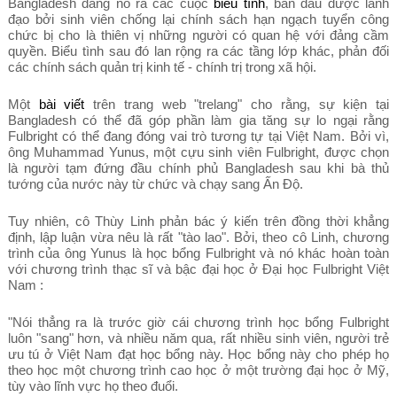
Bangladesh đang nổ ra các cuộc
biểu tình
, ban đầu được lãnh
đạo bởi sinh viên chống lại chính sách hạn ngạch tuyển công
chức bị cho là thiên vị những người có quan hệ với đảng cầm
quyền. Biểu tình sau đó lan rộng ra các tầng lớp khác, phản đối
các chính sách quản trị kinh tế - chính trị trong xã hội.
Một
bài viết
trên trang web "trelang" cho rằng, sự kiện tại
Bangladesh có thể đã góp phần làm gia tăng sự lo ngại rằng
Fulbright có thể đang đóng vai trò tương tự tại Việt Nam. Bởi vì,
ông Muhammad Yunus, một cựu sinh viên Fulbright, được chọn
là người tạm đứng đầu chính phủ Bangladesh sau khi bà thủ
tướng của nước này từ chức và chạy sang Ấn Độ.
Tuy nhiên, cô Thùy Linh phản bác ý kiến trên đồng thời khẳng
định, lập luận vừa nêu là rất "tào lao". Bởi, theo cô Linh, chương
trình của ông Yunus là học bổng Fulbright và nó khác hoàn toàn
với chương trình thạc sĩ và bậc đại học ở Đại học Fulbright Việt
Nam :
"Nói thẳng ra là trước giờ cái chương trình học bổng Fulbright
luôn "sang" hơn, và nhiều năm qua, rất nhiều sinh viên, người trẻ
ưu tú ở Việt Nam đạt học bổng này. Học bổng này cho phép họ
theo học một chương trình cao học ở một trường đại học ở Mỹ,
tùy vào lĩnh vực họ theo đuổi.