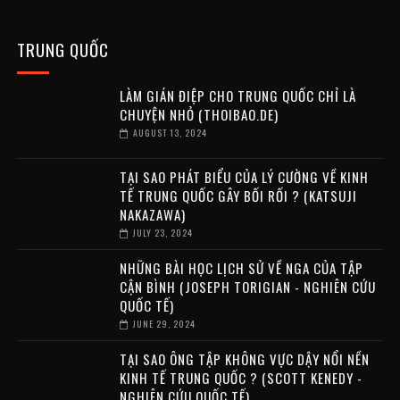
TRUNG QUỐC
LÀM GIÁN ĐIỆP CHO TRUNG QUỐC CHỈ LÀ
CHUYỆN NHỎ (THOIBAO.DE)
AUGUST 13, 2024
TẠI SAO PHÁT BIỂU CỦA LÝ CƯỜNG VỀ KINH
TẾ TRUNG QUỐC GÂY BỐI RỐI ? (KATSUJI
NAKAZAWA)
JULY 23, 2024
NHỮNG BÀI HỌC LỊCH SỬ VỀ NGA CỦA TẬP
CẬN BÌNH (JOSEPH TORIGIAN - NGHIÊN CỨU
QUỐC TẾ)
JUNE 29, 2024
TẠI SAO ÔNG TẬP KHÔNG VỰC DẬY NỔI NỀN
KINH TẾ TRUNG QUỐC ? (SCOTT KENEDY -
NGHIÊN CỨU QUỐC TẾ)