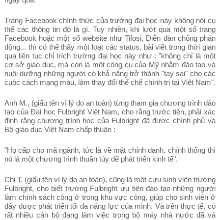
Trang Facebook chính thức của trường đại học này không nói cụ
thể các thông tin đó là gì. Tuy nhiên, khi lướt qua một số trang
Facebook hoặc một số website như Tifosi, Diễn đàn chống phản
động... thì có thể thấy một loạt các status, bài viết trong thời gian
qua liên tục chỉ trích trường đại học này như : "không chỉ là một
cơ sở giáo dục, mà còn là một công cụ của Mỹ nhằm đào tạo và
nuôi dưỡng những người có khả năng trở thành "tay sai" cho các
cuộc cách mạng màu, làm thay đổi thể chế chính trị tại Việt Nam".
Anh M., (giấu tên vì lý do an toàn) từng tham gia chương trình đào
tạo của Đại học Fulbright Việt Nam, cho rằng trước tiên, phải xác
định rằng chương trình học của Fulbright đã được chính phủ và
Bộ giáo dục Việt Nam chấp thuận :
"Họ cấp cho mã ngành, tức là về mặt chính danh, chính thống thì
nó là một chương trình thuần túy để phát triển kinh tế".
Chị T. (giấu tên vì lý do an toàn), cũng là một cựu sinh viên trường
Fulbright, cho biết trường Fulbright ưu tiên đào tạo những người
làm chính sách công ở trong khu vực công, giúp cho sinh viên ở
đây được phát triển tối đa năng lực của mình. Và trên thực tế, có
rất nhiều cán bộ đang làm việc trong bộ máy nhà nước đã và