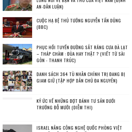
LONG NÓI VỀ BẠN VÀ THÙ CỦA VIỆT NAM (ĐỊNH
AN-DÂN LUẬN)
CUỘC HẠ BỆ THỦ TƯỚNG NGUYỄN TẤN DŨNG
(BBC)
PHỤC HỒI TUYẾN ĐƯỜNG SẮT RĂNG CƯA ĐÀ LẠT
– THÁP CHÀM : ĐÙA HAY THẬT ? (VIẾT TỪ SÀI
GÒN - THANH TRÚC)
DANH SÁCH 364 TÙ NHÂN CHÍNH TRỊ ĐANG BỊ
GIAM GIỮ (TẬP HỢP DÂN CHỦ ĐA NGUYÊN)
KÝ ỨC VỀ NHỮNG ĐỢT ĐÁNH TƯ SẢN DƯỚI
TRƯỚNG ĐỖ MƯỜI (DIỄM THI)
ISRAEL NÂNG CÔNG NGHỆ QUỐC PHÒNG VIỆT