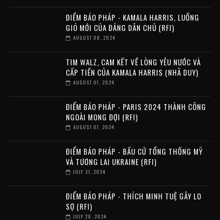
ĐIỂM BÁO PHÁP - KAMALA HARRIS, LUỒNG
GIÓ MỚI CỦA ĐẢNG DÂN CHỦ (RFI)
AUGUST 08, 2024
TIM WALZ, CAM KẾT VỀ LÒNG YÊU NƯỚC VÀ
CẤP TIẾN CỦA KAMALA HARRIS (NHÃ DUY)
AUGUST 07, 2024
ĐIỂM BÁO PHÁP - PARIS 2024 THÀNH CÔNG
NGOÀI MONG ĐỢI (RFI)
AUGUST 07, 2024
ĐIỂM BÁO PHÁP - BẦU CỬ TỔNG THỐNG MỸ
VÀ TƯƠNG LAI UKRAINE (RFI)
JULY 31, 2024
ĐIỂM BÁO PHÁP - THÍCH MINH TUỆ GÂY LO
SỢ (RFI)
JULY 28, 2024