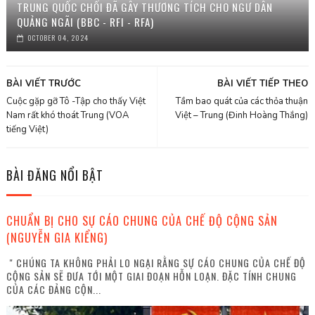
TRUNG QUỐC CHỐI ĐÃ GÂY THƯƠNG TÍCH CHO NGƯ DÂN
QUẢNG NGÃI (BBC - RFI - RFA)
OCTOBER 04, 2024
BÀI VIẾT TRƯỚC
BÀI VIẾT TIẾP THEO
Cuộc gặp gỡ Tô -Tập cho thấy Việt
Tầm bao quát của các thỏa thuận
Nam rất khó thoát Trung (VOA
Việt – Trung (Đinh Hoàng Thắng)
tiếng Việt)
BÀI ĐĂNG NỔI BẬT
CHUẨN BỊ CHO SỰ CÁO CHUNG CỦA CHẾ ĐỘ CỘNG SẢN
(NGUYỄN GIA KIỂNG)
" CHÚNG TA KHÔNG PHẢI LO NGẠI RẰNG SỰ CÁO CHUNG CỦA CHẾ ĐỘ
CỘNG SẢN SẼ ĐƯA TỚI MỘT GIAI ĐOẠN HỖN LOẠN. ĐẶC TÍNH CHUNG
CỦA CÁC ĐẢNG CỘN...