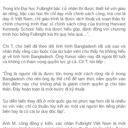
Trong khi Đại học Fulbright bậc cử nhân thì được thiết kế với giáo
án riêng, bậc cao học thì chỉ dạy mỗi chính sách công, mà còn là
dạy ở Việt Nam, chỉ giáo trình là được dịch thuật và soạn thảo từ
chính chương trình thạc sĩ chính sách công của trường Harvard
Kennedy School. Nếu mà được hiểu gộp, đánh đồng với chương
trình học bổng Fulbright kia thì quý hóa quá…".
Chị T. cho biết đã theo dõi tình hình Bangladesh rất sát sao và
nhận thấy rằng cáo buộc của dư luận viên cho thấy họ không hiểu
gì về tình hình Bangladesh. Ông Yunus năm nay đã ngoài 80 tuổi
và không có tham vọng quyền lực gì cả. Cô T. nói tiếp :
"Ông là người rất là được tôn trọng một cách rộng rãi ở trong
Bangladesh cho nên ông ấy thế chỗ để tạm thời, nắm quyền vào
thời điểm này chứ không phải là giành chính quyền gì cho bản
thân. Đây hoàn toàn là một bước đi kỹ thuật.
Sự diễn biến thay đổi ở một quốc gia nó phức tạp hơn rất là nhiều
so với việc chỉ có thuần túy kết án một vài người lên tiếng phản
biện hay là có cái tư duy độc lập".
Anh M. cũng đồng ý kiến, xác nhận Fulbright Việt Nam là một