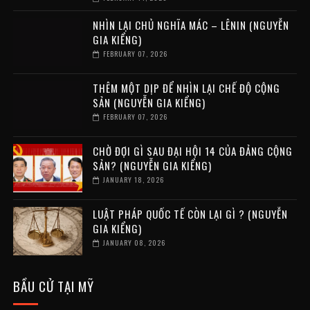
NHÌN LẠI CHỦ NGHĨA MÁC – LÊNIN (NGUYỄN
GIA KIỂNG)
FEBRUARY 07, 2026
THÊM MỘT DỊP ĐỂ NHÌN LẠI CHẾ ĐỘ CỘNG
SẢN (NGUYỄN GIA KIỂNG)
FEBRUARY 07, 2026
CHỜ ĐỢI GÌ SAU ĐẠI HỘI 14 CỦA ĐẢNG CỘNG
SẢN? (NGUYỄN GIA KIỂNG)
JANUARY 18, 2026
LUẬT PHÁP QUỐC TẾ CÒN LẠI GÌ ? (NGUYỄN
GIA KIỂNG)
JANUARY 08, 2026
BẦU CỬ TẠI MỸ