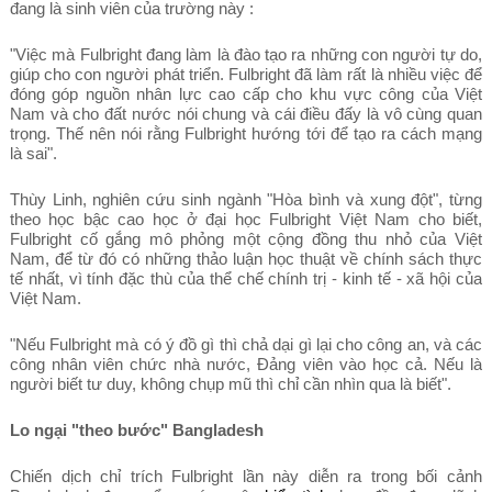
đang là sinh viên của trường này :
"Việc mà Fulbright đang làm là đào tạo ra những con người tự do,
giúp cho con người phát triển. Fulbright đã làm rất là nhiều việc để
đóng góp nguồn nhân lực cao cấp cho khu vực công của Việt
Nam và cho đất nước nói chung và cái điều đấy là vô cùng quan
trọng. Thế nên nói rằng Fulbright hướng tới để tạo ra cách mạng
là sai".
Thùy Linh, nghiên cứu sinh ngành "Hòa bình và xung đột", từng
theo học bậc cao học ở đại học Fulbright Việt Nam cho biết,
Fulbright cố gắng mô phỏng một cộng đồng thu nhỏ của Việt
Nam, để từ đó có những thảo luận học thuật về chính sách thực
tế nhất, vì tính đặc thù của thể chế chính trị - kinh tế - xã hội của
Việt Nam.
"Nếu Fulbright mà có ý đồ gì thì chả dại gì lại cho công an, và các
công nhân viên chức nhà nước, Đảng viên vào học cả. Nếu là
người biết tư duy, không chụp mũ thì chỉ cần nhìn qua là biết".
Lo ngại "theo bước" Bangladesh
Chiến dịch chỉ trích Fulbright lần này diễn ra trong bối cảnh