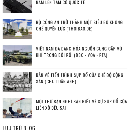
NAM LÊN TẦM CỠ QUỐC TẾ
BỘ CÔNG AN TRỞ THÀNH MỘT SIÊU BỘ KHỐNG
CHẾ QUYỀN LỰC (THOIBAO.DE)
VIỆT NAM ĐA DẠNG HÓA NGUỒN CUNG CẤP VŨ
KHÍ TRONG BỐI RỐI (BBC - VOA - RFA)
BÀN VỀ TIẾN TRÌNH SỤP ĐỔ CỦA CHẾ ĐỘ CỘNG
SẢN (CHU TUẤN ANH)
MỌI THỨ BẠN NGHĨ BẠN BIẾT VỀ SỰ SỤP ĐỔ CỦA
LIÊN XÔ ĐỀU SAI
LƯU TRỮ BLOG