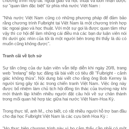
chương trình hợp tác ngoại giao và học thuật và luôn nhận được
sự "quan tâm đặc biệt" từ phía nhà nước Việt Nam :
"Nhà nước Việt Nam cũng có những phương pháp để đảm bảo
rằng chương trình Fulbright tại Việt Nam là một chương trình hợp
tác ngoại giao và học thuật. Với một sự gọi là được quan tâm như
vậy thì cơ hội để làm những cái điều mà các bạn dư luận viên nói
thì dưới góc nhìn của tôi là một người bên trong thì thấy là dù có
muốn cũng không được".
Tranh cãi về lịch sử
Sự tấn công của dư luận viên vẫn tiếp diễn khi ngày 20/8, trang
web "trelang" tiếp tục đăng tải bài viết có tiêu đề "Fulbright - cảnh
giác không thừa". Nội dung bài viết cho rằng ông Bob Kerrey là
người từng gây tội ác trong chiến tranh Việt Nam. Việc ông này
được bổ nhiệm làm chủ tịch hội đồng tín thác của trường này khi
mới thành lập khiến nhiều người đặt câu hỏi về sự chân thành
trong mối quan hệ hợp tác giữa hai nước Việt Nam-Hoa Kỳ.
Trong thực tế, anh M., cho biết, có rất nhiều người hỗ trợ ban đầu
cho đại học Fulbright Việt Nam là các cựu binh Hoa Kỳ :
"Họ thực hiện chương trình này vì họ cảm thấy cần phải có một