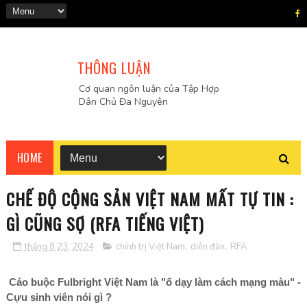
THÔNG LUẬN
Cơ quan ngôn luận của Tập Hợp
Dân Chủ Đa Nguyên
HOME
CHẾ ĐỘ CỘNG SẢN VIỆT NAM MẤT TỰ TIN :
GÌ CŨNG SỢ (RFA TIẾNG VIỆT)
tháng 8 23, 2024
chính trị Việt Nam
,
diễn đàn
,
RFA
Cáo buộc Fulbright Việt Nam là "ổ dạy làm cách mạng màu" -
Cựu sinh viên nói gì ?