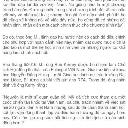
sự đền đáp lại đối với Việt Nam. Nó giống như là một chương
trình hàn gắn. Đương nhiên trong cái chương trình đó sẽ có nhân
vật này và nhân vật kia ; nhưng tôi nghĩ là ở cấp chính phủ thì họ
đã cũng sẽ không nói về việc đấy nữa, họ cũng đã có những cái
nhận định, nhận diện một cách chính thức cho chương trình này".
Do đó, theo ông M., lãnh đạo hai nước nên có cách để điều chỉnh
cho phù hợp với hoàn cảnh hiện nay, nhằm đạt được mục đích là
đào tạo ra một thế hệ học sinh sinh viên và những người có khả
năng làm chính sách tốt.
Vào tháng 6/2016, khi ông Bob Kerrey được bổ nhiệm làm Chủ
tịch Hội đồng tín thác của Fulbright Việt Nam, Giáo sư tiến sĩ khoa
học Nguyễn Đăng Hưng – một Giáo sư danh dự của trường Đại
học Liège, Bỉ, từng có bài viết gửi cho RFA. Trong đó, ông nhận
định về ông Kerry rằng :
"Nguyên là một sĩ quan quân đội Mỹ đã tích cực tham gia một
cuộc chiến tàn khốc tại Việt Nam, đã chịu trách nhiệm về việc sát
hại 20 người dân Việt Nam nhưng sau đó đã chân thành sám hối,
cật lực vận động thành lập và điều hành trường để có ngày hôm
nay. Còn tấm gương sám hối tích cực có tính lịch sử nào sinh
động hơn ?"