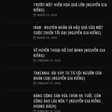
TRƯỚC MỘT HIỂM HỌA QUÁ LỚN (NGUYỄN GIA
KIỂNG)
MARCH 23, 2026
IRAN : NGUYÊN NHÂN VÀ HẬU QUẢ CỦA MỘT
CUỘC CHIẾN TỒI BẠI (NGUYỄN GIA KIỂNG)
MARCH 10, 2026
VỀ HUYỀN THOẠI HỒ CHÍ MINH (NGUYỄN GIA
KIỂNG)
FEBRUARY 19, 2026
TANZANIA, VÀI SUY TƯ TỪ CỘI NGUỒN CỦA
NHÂN LOẠI (NGUYỄN GIA KIỂNG)
FEBRUARY 19, 2026
ĐẢNG CỘNG SẢN VỪA TRÒN 96 TUỔI, CÒN
SỐNG BAO LÂU NỮA ? (NGUYỄN GIA KIỂNG ,
HOÀNG BÁCH)
FEBRUARY 14, 2026