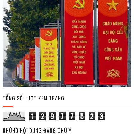
TỔNG SỐ LƯỢT XEM TRANG
1
2
9
7
7
5
2
3
NHỮNG NỘI DUNG ĐÁNG CHÚ Ý