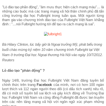
"Lò đào tạo phản động", "âm mưu thực hiện cách mạng màu"… là
những cáo buộc mà các trang mạng xã hội thân chính phủ đã tấn
công trường đại học Fulbright trong tuần qua. Một người từng
tham gia vào chương trình đào tạo của Fulbright Việt Nam khẳng
định : "…nói Fulbright hướng tới để tạo ra cách mạng là sai".
Bà Hilary Clinton, lúc bấy giờ là Ngoại trưởng Mỹ, phát biểu trong
buổi chào mừng kỷ niệm 10 năm chương trình Fulbright tại Việt
Nam ở trường Đại học Ngoại thương Hà Nội vào ngày 10/7/2012.
Reuters
Lò đào tạo "phản động" ?
Ngày 14/8, trường Đại học Fulbright Việt Nam đăng tuyên bố
chính thức trên trang
Facebook
của mình, nơi có hơn 100 ngàn
lượt thích và 112 ngàn người theo dõi (có dấu tích xanh) nêu rõ,
đã có một số tuyên bố sai lệch và gây kích động về Trường Đại
học Fulbright Việt Nam và cộng đồng Fulbright đã được lan truyền
trên các nền tảng mạng xã hội với ngôn ngữ xúc phạm những
ngày qua.