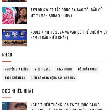
TAYLOR SWIFT TÁC ĐỘNG RA SAO TỚI BẦU CỬ
MỸ ? (MARIANNA SPRING)
NOBEL KINH TẾ 2024 VÀ VẤN ĐỀ THỂ CHẾ Ở VIỆT
NAM (TRẦN HIẾU CHÂN)
NHÃN
NGUYỄN GIA KIỂNG
VIỆT HOÀNG
TRẦN HÙNG
ĐỖ XUÂN CANG
TRẦN KHÁNH ÂN
LỊCH SỬ ĐẢNG CỘNG SẢN VIỆT NAM
ĐỌC NHIỀU NHẤT
NGHE THIẾU TƯỚNG, GS.TS TRƯƠNG GIANG