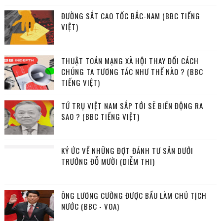
ĐƯỜNG SẮT CAO TỐC BẮC-NAM (BBC TIẾNG
VIỆT)
THUẬT TOÁN MẠNG XÃ HỘI THAY ĐỔI CÁCH
CHÚNG TA TƯƠNG TÁC NHƯ THẾ NÀO ? (BBC
TIẾNG VIỆT)
TỨ TRỤ VIỆT NAM SẮP TỚI SẼ BIẾN ĐỘNG RA
SAO ? (BBC TIẾNG VIỆT)
KÝ ỨC VỀ NHỮNG ĐỢT ĐÁNH TƯ SẢN DƯỚI
TRƯỚNG ĐỖ MƯỜI (DIỄM THI)
ÔNG LƯƠNG CƯỜNG ĐƯỢC BẦU LÀM CHỦ TỊCH
NƯỚC (BBC - VOA)