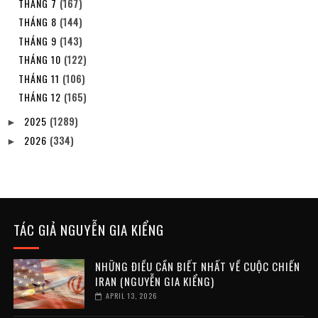
THÁNG 7
(167)
THÁNG 8
(144)
THÁNG 9
(143)
THÁNG 10
(122)
THÁNG 11
(106)
THÁNG 12
(165)
2025
(1289)
►
2026
(334)
►
TÁC GIẢ NGUYỄN GIA KIỂNG
NHỮNG ĐIỀU CẦN BIẾT NHẤT VỀ CUỘC CHIẾN
IRAN (NGUYỄN GIA KIỂNG)
APRIL 13, 2026