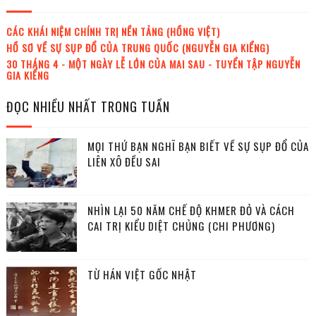
CÁC KHÁI NIỆM CHÍNH TRỊ NỀN TẢNG (HỒNG VIỆT)
HỒ SƠ VỀ SỰ SỤP ĐỔ CỦA TRUNG QUỐC (NGUYỄN GIA KIỂNG)
30 THÁNG 4 - MỘT NGÀY LỄ LỚN CỦA MAI SAU - TUYỂN TẬP NGUYỄN
GIA KIỂNG
ĐỌC NHIỀU NHẤT TRONG TUẦN
MỌI THỨ BẠN NGHĨ BẠN BIẾT VỀ SỰ SỤP ĐỔ CỦA
LIÊN XÔ ĐỀU SAI
NHÌN LẠI 50 NĂM CHẾ ĐỘ KHMER ĐỎ VÀ CÁCH
CAI TRỊ KIỂU DIỆT CHỦNG (CHI PHƯƠNG)
TỪ HÁN VIỆT GỐC NHẬT