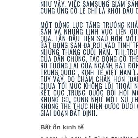
NHƯ VẬY. VIỆC SAMSUNG GIẢM SẢN
CUNG ỨNG CÓ LẼ CHỈ LÀ KHỞI ĐẦU
MỘT ĐỘNG LỰC TĂNG TRƯỞNG KHÁC
SẢN VÀ NHỮNG LĨNH VỰC LIÊN QU
QUA. LẦN ĐẦU TIÊN SAU HƠN MỘT
BẤT ĐỘNG SẢN ĐÃ RƠI VÀO TÌNH 
NHỮNG THÁNG CUỐI NĂM. THỊ TRƯ
CỦA DÂN CHÚNG, TÁC ĐỘNG CÓ THỂ
RÕ TƯƠNG LAI CỦA NGÀNH BẤT ĐỘN
TRUNG QUỐC", KINH TẾ VIỆT NAM
TUY VẬY, DO CHẬM CHÂN HƠN "ĐÀ
CHƯA TỚI MỨC KHÔNG LỐI THOÁI 
KẾT CỤC TRUNG QUỐC ĐÒI HỎI M
KHÔNG CÓ, CŨNG NHƯ MỘT SỰ TH
KHÔNG THỂ THỰC HIỆN ĐƯỢC DƯỚI
GIAI ĐOẠN BẤT ĐỊNH.
Bất ổn kinh tế