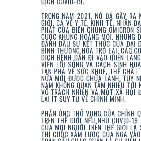
DỊCH COVID-19.
TRONG NĂM 2021, NÓ ĐÃ GÂY RA 
GIỚI, CẢ VỀ Y TẾ, KINH TẾ, NHÂN 
PHÁT CỦA BIẾN CHỦNG OMICRON S
CUỘC KHỦNG HOẢNG MỚI. NHƯNG ĐI
ĐÁNH DẤU SỰ KẾT THÚC CỦA ĐẠI D
BÌNH THƯỜNG HÓA TRỞ LẠI, CÁC CO
DỊCH BỆNH DẦN ĐI VÀO QUÊN LÃNG
VIỄN LỐI SỐNG VÀ CÁCH SINH HO
TÀN PHÁ VỀ SỨC KHOẺ, THỂ CHẤT 
NỮA MỚI ĐƯỢC CHỮA LÀNH. TUY NH
NAM KHÔNG QUAN TÂM NHIỀU TỚI 
VÔ TRÁCH NHIỆN VÀ MỘT XÃ HỘI 
LẠI ÍT SUY TƯ VỀ CHÍNH MÌNH.
PHẢN ỨNG THÔ VỤNG CỦA CHÍNH Q
TRÊN THẾ GIỚI NẾU NHƯ COVID-19
CỦA MỌI NGƯỜI TRÊN THẾ GIỚI LÀ
THÌ CUỘC XÂM LƯỢC CỦA NGA VÀO