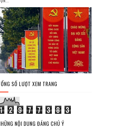
ỘN...
TỔNG SỐ LƯỢT XEM TRANG
1
2
9
7
7
3
8
3
NHỮNG NỘI DUNG ĐÁNG CHÚ Ý