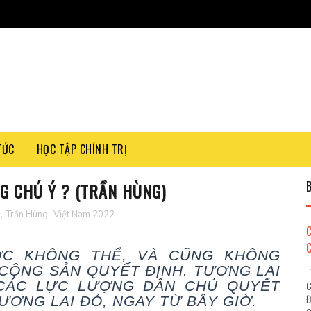
TỨC
HỌC TẬP CHÍNH TRỊ
NG CHÚ Ý ? (TRẦN HÙNG)
N
,
Trần Hùng
,
Việt Nam 2022
ỚC KHÔNG THỂ, VÀ CŨNG KHÔNG
CỘNG SẢN QUYẾT ĐỊNH. TƯƠNG LAI
"
CÁC LỰC LƯỢNG DÂN CHỦ QUYẾT
C
Đ
TƯƠNG LAI ĐÓ, NGAY TỪ BÂY GIỜ.