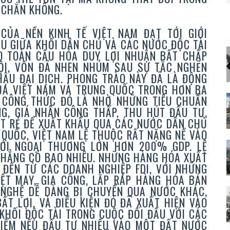
C CHẮN KHÔNG.
ỦA NỀN KINH TẾ VIỆT NAM ĐẠT TỚI GIỚI
U GIỮA KHỐI DÂN CHỦ VÀ CÁC NƯỚC ĐỘC TÀI
O TOÀN CẦU HÓA DUY LỢI NHUẬN BẤT CHẤP
ỘI, VỐN ĐÃ NHEN NHÚM SAU SỰ TẮC NGHẼN
ẬU ĐẠI DỊCH. PHONG TRÀO NÀY ĐÃ LÀ ĐỘNG
A VIỆT NAM VÀ TRUNG QUỐC TRONG HƠN BA
, CÔNG THỨC ĐÓ LÀ NHỜ NHỮNG TIÊU CHUẨN
G, GIÁ NHÂN CÔNG THẤP, THU HÚT ĐẦU TƯ,
ẬT RẺ ĐỂ XUẤT KHẨU QUA CÁC NƯỚC DÂN CHỦ
 QUỐC, VIỆT NAM LỆ THUỘC RẤT NẶNG NỀ VÀO
ỚI NGOẠI THƯƠNG LỚN HƠN 200% GDP. LỆ
CHẲNG CÓ BAO NHIÊU. NHỮNG HÀNG HÓA XUẤT
 ĐẾN TỪ CÁC DOANH NGHIỆP FDI, VỚI NHỮNG
ỆT MAY, GIA CÔNG, LẮP RÁP HÀNG HÓA BÁN
NGHỆ DỄ DÀNG BỊ CHUYỂN QUA NƯỚC KHÁC,
ẤT LỢI. VÀ ĐIỀU KIỆN ĐÓ ĐÃ XUẤT HIỆN VÀO
 KHỐI ĐỘC TÀI TRONG CUỘC ĐỐI ĐẦU VỚI CÁC
IỂM NẾU ĐẦU TƯ NHIỀU VÀO MỘT ĐẤT NƯỚC