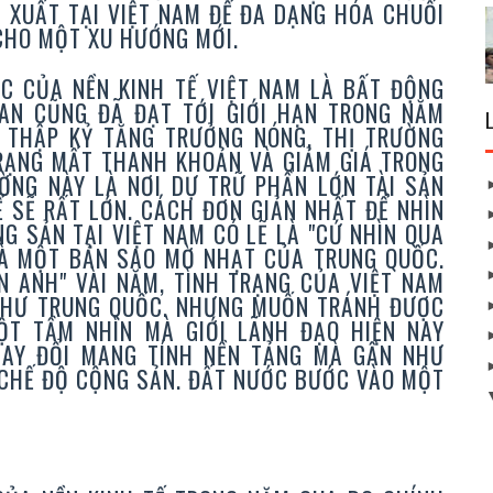
 XUẤT TẠI VIỆT NAM ĐỂ ĐA DẠNG HÓA CHUỐI
 CHO MỘT XU HƯỚNG MỚI.
 CỦA NỀN KINH TẾ VIỆT NAM LÀ BẤT ĐỘNG
AN CŨNG ĐÃ ĐẠT TỚI GIỚI HẠN TRONG NĂM
 THẬP KỶ TĂNG TRƯỞNG NÓNG, THỊ TRƯỜNG
TRẠNG MẤT THANH KHOẢN VÀ GIẢM GIÁ TRONG
ỜNG NÀY LÀ NƠI DỰ TRỮ PHẦN LỚN TÀI SẢN
 SẼ RẤT LỚN. CÁCH ĐƠN GIẢN NHẤT ĐỂ NHÌN
G SẢN TẠI VIỆT NAM CÓ LẼ LÀ "CỨ NHÌN QUA
 LÀ MỘT BẢN SAO MỜ NHẠT CỦA TRUNG QUỐC.
N ANH" VÀI NĂM, TÌNH TRẠNG CỦA VIỆT NAM
NHƯ TRUNG QUỐC. NHƯNG MUỐN TRÁNH ĐƯỢC
ỘT TẦM NHÌN MÀ GIỚI LÃNH ĐẠO HIỆN NAY
AY ĐỔI MANG TÍNH NỀN TẢNG MÀ GẦN NHƯ
 CHẾ ĐỘ CỘNG SẢN. ĐẤT NƯỚC BƯỚC VÀO MỘT