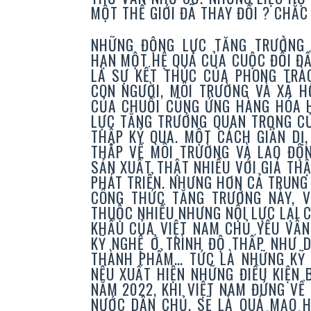
MỘT THẾ GIỚI ĐÃ THAY ĐỔI ? CHẮ
NHỮNG ĐỘNG LỰC TĂNG TRƯỞNG C
HẠN MỘT HỆ QUẢ CỦA CUỘC ĐỐI ĐẦ
LÀ SỰ KẾT THÚC CỦA PHONG TRÀ
CON NGƯỜI, MÔI TRƯỜNG VÀ XÃ H
CỦA CHUỐI CŨNG ỨNG HÀNG HÓA H
LỰC TĂNG TRƯỞNG QUAN TRỌNG CỦ
THẬP KỶ QUA. MỘT CÁCH GIẢN DỊ
THẤP VỀ MÔI TRƯỜNG VÀ LAO ĐỘN
SẢN XUẤT THẬT NHIỀU VỚI GIÁ TH
PHÁT TRIỂN. NHƯNG HƠN CẢ TRUNG
CÔNG THỨC TĂNG TRƯỞNG NÀY, V
THUỘC NHIỀU NHƯNG NỘI LỰC LẠI 
KHẨU CỦA VIỆT NAM CHỦ YẾU VẪN
KỸ NGHỆ Ở TRÌNH ĐỘ THẤP NHƯ D
THÀNH PHẨM… TỨC LÀ NHỮNG KỸ 
NẾU XUẤT HIỆN NHỮNG ĐIỀU KIỆN B
NĂM 2022, KHI VIỆT NAM ĐỨNG VỀ
NƯỚC DÂN CHỦ, SẼ LÀ QUÁ MẠO H