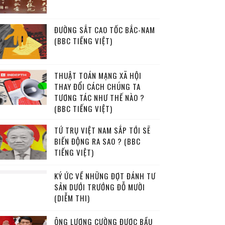
ĐƯỜNG SẮT CAO TỐC BẮC-NAM
(BBC TIẾNG VIỆT)
THUẬT TOÁN MẠNG XÃ HỘI
THAY ĐỔI CÁCH CHÚNG TA
TƯƠNG TÁC NHƯ THẾ NÀO ?
(BBC TIẾNG VIỆT)
TỨ TRỤ VIỆT NAM SẮP TỚI SẼ
BIẾN ĐỘNG RA SAO ? (BBC
TIẾNG VIỆT)
KÝ ỨC VỀ NHỮNG ĐỢT ĐÁNH TƯ
SẢN DƯỚI TRƯỚNG ĐỖ MƯỜI
(DIỄM THI)
ÔNG LƯƠNG CƯỜNG ĐƯỢC BẦU