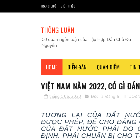
TRANG CHỦ
GIỚI THIỆU
THÔNG LUẬN
Cơ quan ngôn luận của Tập Hợp Dân Chủ Đa
Nguyên
HOME
DIỄN ĐÀN
QUAN ĐIỂM
TIN 
VIỆT NAM NĂM 2022, CÓ GÌ ĐÁ
tháng 1 06, 2023
Độc Tài Đảng Trị
,
THDCĐ
TƯƠNG LAI CỦA ĐẤT NƯ
ĐƯỢC PHÉP, ĐỂ CHO ĐẢNG 
CỦA ĐẤT NƯỚC PHẢI DO 
ĐỊNH. PHẢI CHUẨN BỊ CHO 