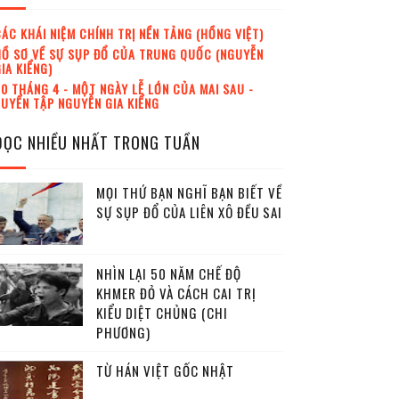
ÁC KHÁI NIỆM CHÍNH TRỊ NỀN TẢNG (HỒNG VIỆT)
Ồ SƠ VỀ SỰ SỤP ĐỔ CỦA TRUNG QUỐC (NGUYỄN
IA KIỂNG)
0 THÁNG 4 - MỘT NGÀY LỄ LỚN CỦA MAI SAU -
UYỂN TẬP NGUYỄN GIA KIỂNG
ĐỌC NHIỀU NHẤT TRONG TUẦN
MỌI THỨ BẠN NGHĨ BẠN BIẾT VỀ
SỰ SỤP ĐỔ CỦA LIÊN XÔ ĐỀU SAI
NHÌN LẠI 50 NĂM CHẾ ĐỘ
KHMER ĐỎ VÀ CÁCH CAI TRỊ
KIỂU DIỆT CHỦNG (CHI
PHƯƠNG)
TỪ HÁN VIỆT GỐC NHẬT