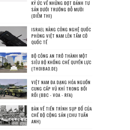
KÝ ỨC VỀ NHỮNG ĐỢT ĐÁNH TƯ
SẢN DƯỚI TRƯỚNG ĐỖ MƯỜI
(DIỄM THI)
ISRAEL NÂNG CÔNG NGHỆ QUỐC
PHÒNG VIỆT NAM LÊN TẦM CỠ
QUỐC TẾ
BỘ CÔNG AN TRỞ THÀNH MỘT
SIÊU BỘ KHỐNG CHẾ QUYỀN LỰC
(THOIBAO.DE)
VIỆT NAM ĐA DẠNG HÓA NGUỒN
CUNG CẤP VŨ KHÍ TRONG BỐI
RỐI (BBC - VOA - RFA)
BÀN VỀ TIẾN TRÌNH SỤP ĐỔ CỦA
CHẾ ĐỘ CỘNG SẢN (CHU TUẤN
ANH)