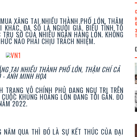
C
H
 MUA XĂNG TẠI NHIỀU THÀNH PHỐ LỚN, THẬM
G
 KHÁC, ĐA SỐ LÀ NGƯỜI GIÀ, BIỂU TÌNH TỐ
3
C TRỤ SỞ CỦA NHIỀU NGÂN HÀNG LỚN. KHÔNG
T
CHỨC NÀO PHẢI CHỊU TRÁCH NHIỆM.
NG TẠI NHIỀU THÀNH PHỐ LỚN, THẬM CHÍ CẢ
 - ẢNH MINH HỌA
H TRẠNG VÔ CHÍNH PHỦ ĐANG NGỰ TRỊ TRÊN
T CUỘC KHỦNG HOẢNG LỚN ĐANG TỚI GẦN. ĐÓ
 NĂM 2022.
G NĂM QUA THÌ ĐÓ LÀ SỰ KẾT THÚC CỦA ĐẠI