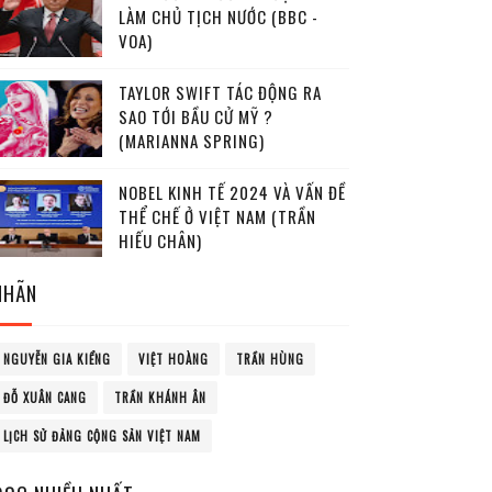
LÀM CHỦ TỊCH NƯỚC (BBC -
VOA)
TAYLOR SWIFT TÁC ĐỘNG RA
SAO TỚI BẦU CỬ MỸ ?
(MARIANNA SPRING)
NOBEL KINH TẾ 2024 VÀ VẤN ĐỀ
THỂ CHẾ Ở VIỆT NAM (TRẦN
HIẾU CHÂN)
NHÃN
NGUYỄN GIA KIỂNG
VIỆT HOÀNG
TRẦN HÙNG
ĐỖ XUÂN CANG
TRẦN KHÁNH ÂN
LỊCH SỬ ĐẢNG CỘNG SẢN VIỆT NAM