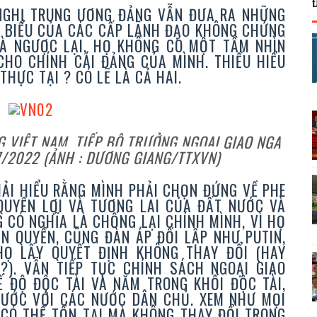
NGHỊ TRUNG ƯƠNG ĐẢNG VẪN ĐƯA RA NHỮNG
T BIỂU CỦA CÁC CẤP LÃNH ĐẠO KHÔNG CHỨNG
MÀ NGƯỢC LẠI, HỌ KHÔNG CÓ MỘT TẦM NHÌN
CHO CHÍNH CÁI ĐẢNG CỦA MÌNH. THIẾU HIỂU
THỰC TẠI ? CÓ LẼ LÀ CẢ HAI.
 VIỆT NAM, TIẾP BỘ TRƯỞNG NGOẠI GIAO NGA
/2022 (ẢNH : DƯƠNG GIANG/TTXVN)
ẢI HIỂU RẰNG MÌNH PHẢI CHỌN ĐỨNG VỀ PHE
 QUYỀN LỢI VÀ TƯƠNG LAI CỦA ĐẤT NƯỚC VÀ
 CÓ NGHĨA LÀ CHỐNG LẠI CHÍNH MÌNH, VÌ HỌ
N QUYỀN, CŨNG ĐÀN ÁP ĐỐI LẬP NHƯ PUTIN,
HỌ LẤY QUYẾT ĐỊNH KHÔNG THAY ĐỔI (HAY
?). VẪN TIẾP TỤC CHÍNH SÁCH NGOẠI GIAO
Ế ĐỘ ĐỘC TÀI VÀ NẰM TRONG KHỐI ĐỘC TÀI,
ƯỚC VỚI CÁC NƯỚC DÂN CHỦ. XEM NHƯ MỌI
 CÓ THỂ TỒN TẠI MÀ KHÔNG THAY ĐỔI TRONG