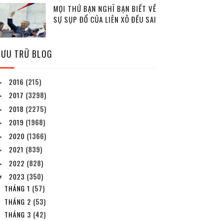
MỌI THỨ BẠN NGHĨ BẠN BIẾT VỀ
SỰ SỤP ĐỔ CỦA LIÊN XÔ ĐỀU SAI
LƯU TRỮ BLOG
2016
(215)
►
2017
(3298)
►
2018
(2275)
►
2019
(1968)
►
2020
(1366)
►
2021
(839)
►
2022
(828)
►
2023
(350)
▼
THÁNG 1
(57)
THÁNG 2
(53)
THÁNG 3
(42)