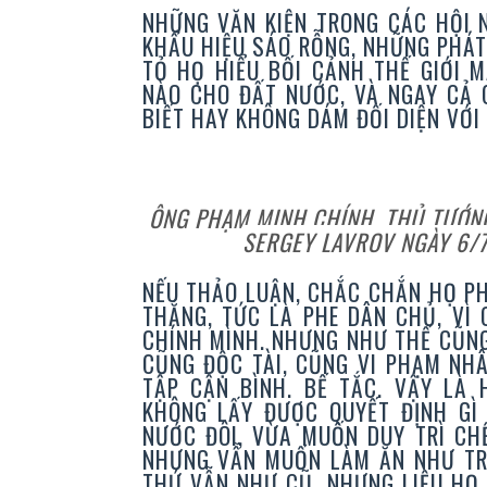
NHỮNG VĂN KIỆN TRONG CÁC HỘI 
KHẨU HIỆU SÁO RỖNG, NHỮNG PHÁ
TỎ HỌ HIỂU BỐI CẢNH THẾ GIỚI 
NÀO CHO ĐẤT NƯỚC, VÀ NGAY CẢ 
BIẾT HAY KHÔNG DÁM ĐỐI DIỆN VỚI 
ÔNG PHẠM MINH CHÍNH, THỦ TƯỚNG
SERGEY LAVROV NGÀY 6/7
NẾU THẢO LUẬN, CHẮC CHẮN HỌ PH
THẮNG, TỨC LÀ PHE DÂN CHỦ, VÌ
CHÍNH MÌNH. NHƯNG NHƯ THẾ CŨNG
CŨNG ĐỘC TÀI, CŨNG VI PHẠM NHÂ
TẬP CẬN BÌNH. BẾ TẮC. VẬY LÀ 
KHÔNG LẤY ĐƯỢC QUYẾT ĐỊNH GÌ 
NƯỚC ĐÔI, VỪA MUỐN DUY TRÌ CH
NHƯNG VẪN MUỐN LÀM ĂN NHƯ TR
THỨ VẪN NHƯ CŨ. NHƯNG LIỆU HỌ