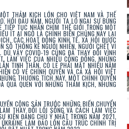
MỘT THẢM KỊCH LỚN CHO VIỆT NAM VÀ THẾ
ĐẠO. HỒI ĐẦU NĂM, NGƯỜI TA LO NGẠI SỰ BÙNG
Ẽ TIẾP TỤC NHẤN CHÌM THẾ GIỚI TRONG MỘT
ỀU ÍT AI NGỜ LÀ CHÍNH BIẾN CHỦNG NÀY LẠI
ỊCH. CÁC HOẠT ĐỘNG KINH TẾ, XÃ HỘI ĐƯỢC
N SỐ THỐNG KÊ NGƯỜI NHIỄN, NGƯỜI CHẾT VÌ
. DÙ VẬY COVID-19 CŨNG ĐÃ THAY ĐỔI VĨNH
ẠT, LÀM VIỆC CỦA NHIỀU CỘNG ĐỒNG, NHỮNG
LẪN TINH THẦN, CÓ LẼ PHẢI MẤT NHIỀU NĂM
IÊN CÓ VẺ CHÍNH QUYỀN VÀ CẢ XÃ HỘI VIỆT
NHỮNG THƯƠNG TÍCH NÀY, MỘT CHÍNH QUYỀN
ĐÃ QUÁ QUEN VỚI NHỮNG THẢM KỊCH, NHƯNG
UYỀN CỘNG SẢN TRƯỚC NHỮNG BIẾN CHUYỂN
 LÀM THAY ĐỔI LỐI SỐNG VÀ CÁCH LÀM VIỆC
 SỰ KIỆN ĐÁNG CHÚ Ý NHẤT TRONG NĂM 2021,
 UKRAINE LÀM ĐẢO LỘN CẤU TRÚC CHÍNH TRỊ