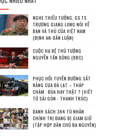
ĐỌC NHIỀU NHẤT
NGHE THIẾU TƯỚNG, GS.TS
TRƯƠNG GIANG LONG NÓI VỀ
BẠN VÀ THÙ CỦA VIỆT NAM
(ĐỊNH AN-DÂN LUẬN)
CUỘC HẠ BỆ THỦ TƯỚNG
NGUYỄN TẤN DŨNG (BBC)
PHỤC HỒI TUYẾN ĐƯỜNG SẮT
RĂNG CƯA ĐÀ LẠT – THÁP
CHÀM : ĐÙA HAY THẬT ? (VIẾT
TỪ SÀI GÒN - THANH TRÚC)
DANH SÁCH 364 TÙ NHÂN
CHÍNH TRỊ ĐANG BỊ GIAM GIỮ
(TẬP HỢP DÂN CHỦ ĐA NGUYÊN)