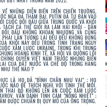
NỔI BẬT NHẤT TRONG NĂM 2022.
 VỀ NHỮNG DIỄN BIẾN TRÊN CHIẾN TRƯỜNG,
ỚC NGA ĐÃ THẢM BẠI. PUTIN ĐÃ TỰ BẮN VÀO
VỚI CUỘC ĐỐI ĐẦU GIỮA TRUNG QUỐC VÀ KHỐI
 TÁCH CẢ THẾ GIỚI RA LÀM HAI KHỐI - DÂN
C ĐỐI ĐẦU KHÔNG KHOAN NHƯỢNG VÀ CŨNG
Ẽ PHẢI LẪN TƯƠNG LAI ĐỀU ĐỀU KHÔNG ĐỨNG
 CỦA KHỐI NÀY ĐỀU TRONG TÌNH TRẠNG NGUY
 CUỘC XÂM LƯỢC UKRAINE, TRONG KHI TRUNG
HỦNG HOẢNG KINH TẾ, XÃ HỘI VÀ ĐƯỜNG LỐI
 CHÍNH QUYỀN VIỆT NAM TRƯỚC NHỮNG BIẾN
LAI CỦA ĐẤT NƯỚC VÀ CHẾ ĐỘ TRONG HÀNG
G NHƯ THẾ NÀO ?
ỰC LÀ HỌ ĐÃ "BÌNH CHÂN NHƯ VẠI" ; HỌ
ƯỢC NÀO ĐỂ THÍCH NGHI VỚI TÌNH THẾ MỚI.
N THÁI ĐỘ KHÔNG LÊN ÁN CUỘC XÂM LƯỢC
AVROV, VẪN DÀNH TÌNH CẢM "NỒNG NHIỆT" ;
HĂM ĐƯỢC CHUẨN BỊ QUY MÔ CỦA ÔNG TRỌNG.