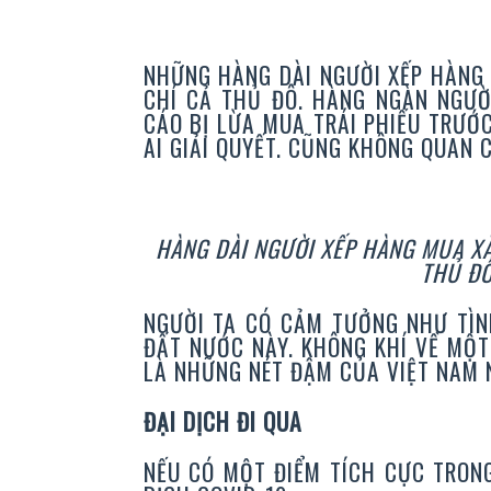
NHỮNG HÀNG DÀI NGƯỜI XẾP HÀNG
CHÍ CẢ THỦ ĐÔ. HÀNG NGÀN NGƯỜI
CÁO BỊ LỪA MUA TRÁI PHIẾU TRƯỚ
AI GIẢI QUYẾT. CŨNG KHÔNG QUAN 
HÀNG DÀI NGƯỜI XẾP HÀNG MUA XĂ
THỦ ĐÔ
NGƯỜI TA CÓ CẢM TƯỞNG NHƯ TÌN
ĐẤT NƯỚC NÀY. KHÔNG KHÍ VỀ MỘ
LÀ NHỮNG NÉT ĐẬM CỦA VIỆT NAM
ĐẠI DỊCH ĐI QUA
NẾU CÓ MỘT ĐIỂM TÍCH CỰC TRON