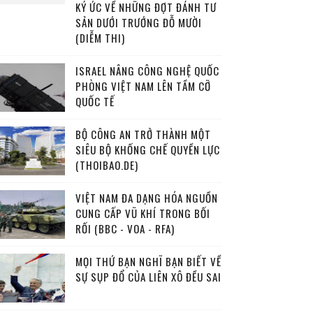
KÝ ỨC VỀ NHỮNG ĐỢT ĐÁNH TƯ
SẢN DƯỚI TRƯỚNG ĐỖ MƯỜI
(DIỄM THI)
ISRAEL NÂNG CÔNG NGHỆ QUỐC
PHÒNG VIỆT NAM LÊN TẦM CỠ
QUỐC TẾ
BỘ CÔNG AN TRỞ THÀNH MỘT
SIÊU BỘ KHỐNG CHẾ QUYỀN LỰC
(THOIBAO.DE)
VIỆT NAM ĐA DẠNG HÓA NGUỒN
CUNG CẤP VŨ KHÍ TRONG BỐI
RỐI (BBC - VOA - RFA)
MỌI THỨ BẠN NGHĨ BẠN BIẾT VỀ
SỰ SỤP ĐỔ CỦA LIÊN XÔ ĐỀU SAI