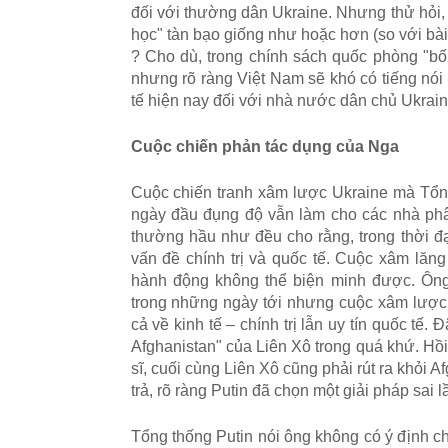
đ
ố
i v
ớ
i th
ườ
ng d
â
n Ukraine. Nh
ư
ng th
ử
h
ỏ
i
h
ọ
c
"
t
à
n b
ạ
o gi
ố
ng nh
ư
ho
ặ
c h
ơ
n (so v
ớ
i b
à
? Cho d
ù
, trong ch
í
nh s
á
ch qu
ố
c ph
ò
ng
"
b
ố
nh
ư
ng r
õ
r
à
ng Vi
ệ
t Nam s
ẽ
kh
ó
c
ó
ti
ế
ng n
ó
i
t
ế
hi
ệ
n nay
đ
ố
i v
ớ
i nh
à
n
ướ
c d
â
n ch
ủ
Ukrain
Cu
ộ
c chi
ế
n ph
ả
n t
á
c d
ụ
ng c
ủ
a Nga
Cu
ộ
c chi
ế
n tranh x
â
m l
ượ
c Ukraine m
à
T
ổ
n
ng
à
y
đ
ầ
u
đ
ụ
ng
đ
ộ
v
ẫ
n l
à
m cho c
á
c nh
à
ph
th
ườ
ng h
ầ
u nh
ư
đ
ề
u cho r
ằ
ng, trong th
ờ
i
đ
v
ấ
n
đ
ề
ch
í
nh tr
ị
v
à
qu
ố
c t
ế
. Cu
ộ
c x
â
m l
ă
ng
h
à
nh
đ
ộ
ng kh
ô
ng th
ể
bi
ệ
n minh
đ
ượ
c.
Ô
ng
trong nh
ữ
ng ng
à
y t
ớ
i nh
ư
ng cu
ộ
c x
â
m l
ượ
c
c
ả
v
ề
kinh t
ế
–
ch
í
nh tr
ị
l
ẫ
n uy t
í
n qu
ố
c t
ế
.
Đ
Afghanistan" c
ủ
a Li
ê
n X
ô
trong qu
á
kh
ứ
. H
ồ
s
ĩ
, cu
ố
i c
ù
ng Li
ê
n X
ô
c
ũ
ng ph
ả
i r
ú
t ra kh
ỏ
i A
tr
ả
, r
õ
r
à
ng Putin
đã
ch
ọ
n m
ộ
t gi
ả
i ph
á
p sai l
T
ổ
ng th
ố
ng Putin nói ông không có ý đ
ị
nh ch