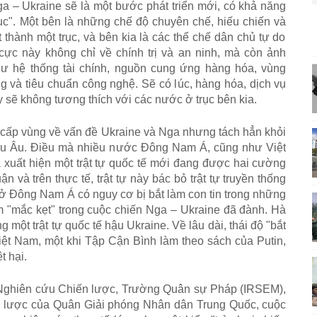
Nga
–
Ukraine s
ẽ
l
à
m
ộ
t b
ướ
c ph
á
t tri
ể
n m
ớ
i, c
ó
kh
ả
n
ă
ng
ụ
c
"
. M
ộ
t b
ê
n là nh
ữ
ng ch
ế
đ
ộ
chuy
ê
n ch
ế
, hi
ế
u chi
ế
n v
à
t th
à
nh m
ộ
t tr
ụ
c, v
à
b
ê
n kia l
à
c
á
c th
ể
ch
ế
d
â
n ch
ủ
t
ự
do
c
ự
c n
à
y kh
ô
ng ch
ỉ
v
ề
ch
í
nh tr
ị
v
à
an ninh, m
à
c
ò
n
ả
nh
h
ư
h
ệ
th
ố
ng t
à
i ch
í
nh, ngu
ồ
n cung
ứ
ng h
à
ng h
ó
a, v
ù
ng
g v
à
ti
ê
u chu
ẩ
n c
ô
ng ngh
ệ
. S
ẽ
c
ó
l
ú
c, h
à
ng h
ó
a, d
ị
ch v
ụ
y s
ẽ
kh
ô
ng t
ươ
ng th
í
ch v
ớ
i c
á
c n
ướ
c
ở
tr
ụ
c b
ê
n kia.
c
ấ
p v
ù
ng v
ề
v
ấ
n
đ
ề
Ukraine v
à
Nga nh
ư
ng t
á
ch h
ẳ
n kh
ỏ
i
âu
Â
u.
Đ
i
ề
u m
à
nhi
ề
u n
ướ
c
Đô
ng Nam
Á
, c
ũ
ng nh
ư
Vi
ệ
t
à
xu
ấ
t hi
ệ
n m
ộ
t tr
ậ
t t
ự
qu
ố
c t
ế
m
ớ
i
đ
ang
đ
ượ
c hai c
ườ
ng
u
ậ
n v
à
tr
ê
n th
ự
c t
ế
, tr
ậ
t t
ự
n
à
y b
á
c b
ỏ
tr
ậ
t t
ự
truy
ề
n th
ố
ng
ở
Đô
ng Nam
Á
c
ó
nguy c
ơ
b
ị
b
ắ
t l
à
m con tin trong nh
ữ
ng
am
"
m
ắ
c k
ẹ
t
"
trong cu
ộ
c chi
ế
n Nga
–
Ukraine
đã
đà
nh. H
à
ng m
ộ
t tr
ậ
t t
ự
qu
ố
c t
ế
h
ậ
u Ukraine. V
ề
l
â
u d
à
i, th
á
i
đ
ộ
"
b
ắ
t
i
ệ
t Nam, m
ộ
t khi T
ậ
p C
ậ
n B
ì
nh làm theo sách c
ủ
a Putin,
ệ
t h
ạ
i.
Nghi
ê
n c
ứ
u Chi
ế
n l
ượ
c, Tr
ườ
ng Qu
â
n s
ự
Ph
á
p (IRSEM),
 l
ượ
c c
ủ
a Qu
â
n Gi
ả
i ph
ó
ng Nh
â
n d
â
n Trung Qu
ố
c, cu
ộ
c