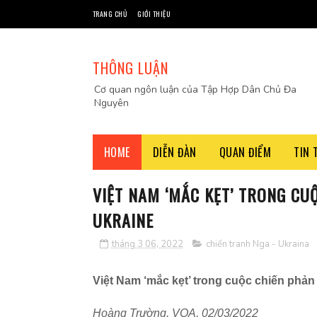
TRANG CHỦ
GIỚI THIỆU
THÔNG LUẬN
Cơ quan ngôn luận của Tập Hợp Dân Chủ Đa
Nguyên
HOME
DIỄN ĐÀN
QUAN ĐIỂM
TIN 
VIỆT NAM ‘MẮC KẸT’ TRONG CU
UKRAINE
tháng 3 06, 2022
chiến tranh Nga - Ukraina
Vi
ệ
t Nam ‘m
ắ
c k
ẹ
t’ trong cu
ộ
c chi
ế
n ph
ả
n
Hoàng Trường, VOA, 02/03/2022