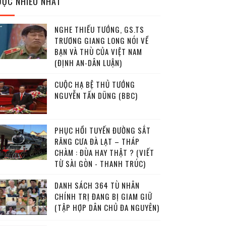
ĐỌC NHIỀU NHẤT
NGHE THIẾU TƯỚNG, GS.TS
TRƯƠNG GIANG LONG NÓI VỀ
BẠN VÀ THÙ CỦA VIỆT NAM
(ĐỊNH AN-DÂN LUẬN)
CUỘC HẠ BỆ THỦ TƯỚNG
NGUYỄN TẤN DŨNG (BBC)
PHỤC HỒI TUYẾN ĐƯỜNG SẮT
RĂNG CƯA ĐÀ LẠT – THÁP
CHÀM : ĐÙA HAY THẬT ? (VIẾT
TỪ SÀI GÒN - THANH TRÚC)
DANH SÁCH 364 TÙ NHÂN
CHÍNH TRỊ ĐANG BỊ GIAM GIỮ
(TẬP HỢP DÂN CHỦ ĐA NGUYÊN)