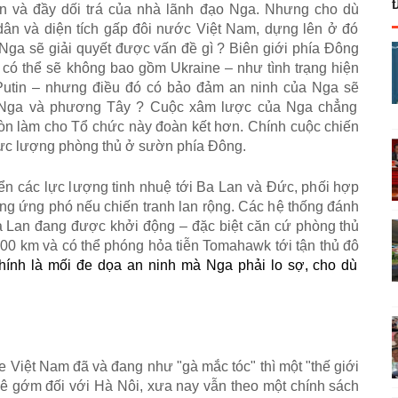
n v
à
đ
ầ
y d
ố
i tr
á
c
ủ
a nh
à
l
ã
nh
đ
ạ
o Nga. Nh
ư
ng cho d
ù
d
â
n v
à
di
ệ
n t
í
ch g
ấ
p
đô
i n
ướ
c Vi
ệ
t Nam, d
ự
ng l
ê
n
ở
đó
Nga s
ẽ
gi
ả
i quy
ế
t
đ
ượ
c v
ấ
n
đ
ề
g
ì
? Bi
ê
n gi
ớ
i ph
í
a
Đô
ng
 c
ó
th
ể
s
ẽ
kh
ô
ng bao g
ồ
m Ukraine
–
nh
ư
t
ì
nh tr
ạ
ng hi
ệ
n
Putin
–
nh
ư
ng đi
ề
u
đó
c
ó
b
ả
o
đ
ả
m an ninh c
ủ
a Nga s
ẽ
Nga v
à
ph
ươ
ng T
â
y ? Cu
ộ
c x
â
m l
ượ
c c
ủ
a Nga ch
ẳ
ng
ò
n l
à
m cho T
ổ
ch
ứ
c n
à
y
đ
o
à
n k
ế
t h
ơ
n. Ch
í
nh cu
ộ
c chi
ế
n
ự
c l
ượ
ng ph
ò
ng th
ủ
ở
s
ườ
n ph
í
a
Đô
ng.
ể
n c
á
c l
ự
c l
ượ
ng tinh nhu
ệ
t
ớ
i Ba Lan v
à
Đ
ứ
c, ph
ố
i h
ợ
p
ng
ứ
ng ph
ó
n
ế
u chi
ế
n tranh lan r
ộ
ng. C
á
c h
ệ
th
ố
ng
đá
nh
 Lan
đ
ang
đ
ượ
c kh
ở
i
đ
ộ
ng
–
đ
ặ
c bi
ệ
t c
ă
n c
ứ
ph
ò
ng th
ủ
100 km v
à
c
ó
th
ể
ph
ó
ng h
ỏ
a ti
ễ
n Tomahawk t
ớ
i t
ậ
n th
ủ
đô
ch
í
nh l
à
m
ố
i
đ
e d
ọ
a an ninh m
à
Nga ph
ả
i lo s
ợ
, cho d
ù
e Vi
ệ
t Nam
đã
v
à
đ
ang nh
ư
"
g
à
m
ắ
c t
ó
c
"
th
ì
m
ộ
t
"
th
ế
gi
ớ
i
ê
g
ớ
m
đ
ố
i v
ớ
i H
à
N
ô
i, x
ư
a nay v
ẫ
n theo m
ộ
t ch
í
nh s
á
ch