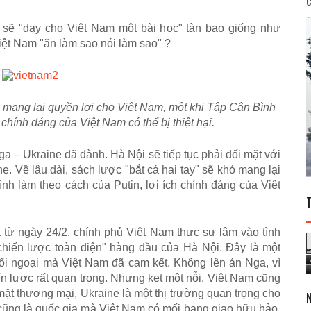
C
 s
ẽ
"
d
ạ
y cho Vi
ệ
t Nam m
ộ
t b
à
i h
ọ
c
"
t
à
n b
ạ
o gi
ố
ng nh
ư
i
ệ
t Nam
"ă
n l
à
m sao n
ó
i l
à
m sao
"
?
ó
mang l
ạ
i quy
ề
n l
ợ
i cho Vi
ệ
t Nam, m
ộ
t khi T
ậ
p C
ậ
n B
ì
nh
 ch
í
nh
đá
ng c
ủ
a Vi
ệ
t Nam c
ó
th
ể
b
ị
thi
ệ
t h
ạ
i.
Nga
–
Ukraine
đã
đà
nh.
H
à
N
ộ
i s
ẽ
ti
ế
p t
ụ
c ph
ả
i
đ
ố
i m
ặ
t v
ớ
i
ne. V
ề
l
â
u d
à
i, s
á
ch l
ượ
c
"
b
ắ
t c
á
hai tay
"
s
ẽ
kh
ó
mang l
ạ
i
ì
nh l
à
m theo cách c
ủ
a Putin, l
ợ
i
í
ch ch
í
nh
đá
ng c
ủ
a Vi
ệ
t
 t
ừ
ng
à
y 24/2, ch
í
nh ph
ủ
Vi
ệ
t Nam th
ự
c s
ự
l
â
m v
à
o t
ì
nh
chi
ế
n l
ượ
c to
à
n di
ệ
n
"
h
à
ng
đ
ầ
u c
ủ
a H
à
N
ộ
i.
Đ
ây là m
ộ
t
ố
i ngo
ạ
i m
à
Vi
ệ
t Nam
đã
cam k
ế
t. Kh
ô
ng l
ê
n
á
n Nga, v
ì
ế
n l
ượ
c r
ấ
t quan tr
ọ
ng. Nh
ư
ng k
ẹ
t m
ộ
t n
ỗ
i, Vi
ệ
t Nam c
ũ
ng
m
ặ
t th
ươ
ng m
ạ
i, Ukraine l
à
m
ộ
t th
ị
tr
ườ
ng quan tr
ọ
ng cho
c
ũ
ng l
à
qu
ố
c gia m
à
Vi
ệ
t Nam c
ó
m
ố
i bang giao h
ữ
u h
ả
o.