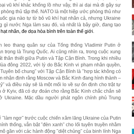
o
ạ
i v
ũ
kh
í
kh
á
c kh
ổ
ng l
ồ
nh
ư
v
ậ
y, th
ì
ai d
ạ
i m
à
đ
i g
â
y s
ự
ph
ò
ng th
ủ
t
ậ
p th
ể
. NATO l
à
m
ộ
t hi
ệ
p
ướ
c ph
ò
ng th
ủ
nh
ư
u
ố
c gia n
à
o t
ự
t
ừ
b
ỏ
v
ũ
kh
í
h
ạ
t nh
â
n c
ả
, nh
ư
ng Ukraine
g g
ì
n
ướ
c Nga l
à
m sau
đó
, v
à
nh
ấ
t l
à
b
â
y gi
ờ
,
đ
ang t
ạ
o
 h
ạ
t nh
â
n,
đ
e d
ọ
a h
ò
a b
ì
nh tr
ê
n to
à
n th
ế
gi
ớ
i
.
h leo thang qu
â
n s
ự
c
ủ
a T
ổ
ng th
ố
ng Vladimir Putin
ở
n tr
ọ
ng l
à
Trung Qu
ố
c. Ai c
ũ
ng nh
ì
n ra, trong cu
ộ
c xung
ấ
t th
â
n thi
ế
t gi
ữ
a Putin v
à
T
ậ
p C
ậ
n B
ì
nh. Trong khi nhi
ề
u
M
ù
a
đô
ng 2022, v
ớ
i l
ý
do B
ắ
c Kinh vi ph
ạ
m nh
â
n quy
ề
n,
"
Tuy
ê
n b
ố
chung
"
v
ớ
i T
ậ
p C
ậ
n B
ì
nh l
à
"
h
ợ
p t
á
c kh
ô
ng c
ó
m nh
ậ
n
đ
ị
nh r
ằ
ng Moscow v
à
B
ắ
c Kinh
đ
ang h
ì
nh th
à
nh
–
u
ỷ
"
v
à
đ
i
ề
u n
à
y s
ẽ
l
à
m
ộ
t m
ố
i lo v
ề
s
ự
ổ
n
đ
ị
nh cho tr
ậ
t t
ự
n
ở
Kyiv,
đã
c
ó
d
ự
đ
o
á
n cho r
ằ
ng B
ắ
c Kinh ch
ắ
c ch
ắ
n s
ẽ
ở
Ukraine. M
ặ
c d
ầ
u ng
ườ
i ph
á
t ng
ô
n ch
í
nh ph
ủ
Trung
ể
"
l
à
m ng
ơ
"
tr
ướ
c cu
ộ
c chi
ế
n x
â
m l
ă
ng Ukraine c
ủ
a Putin
h
í
nh th
ố
ng, v
ẫ
n b
ậ
t
"
đèn xanh" cho l
ố
i tuy
ê
n truy
ề
n nh
ằ
m
m
ô
g
ầ
n v
ớ
i c
á
c h
à
nh
đ
ộ
ng
"
di
ệ
t ch
ủ
ng
"
c
ủ
a binh l
í
nh Nga