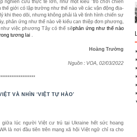
ợ
p nghi
ê
n c
ứ
u th
ự
c t
ế
l
ớ
n, nh
ư
m
ộ
t ki
ể
u
"
tr
ò
ch
ơ
i chi
ế
n
n th
ế
gi
ớ
i c
ó
l
ậ
p tr
ườ
ng nh
ư
th
ế
n
à
o v
ề
c
á
c v
ậ
n
đ
ộ
ng
đ
ị
a-
l
ý
khi theo dõi, nh
ư
ng kh
ô
ng ph
ả
i l
à
v
ề
t
ì
nh h
ì
nh chi
ế
n s
ự
â
y, ph
ả
n
ứ
ng nh
ư
th
ế
n
à
o v
ề
ki
ể
u can thi
ệ
p
đ
ơ
n ph
ươ
ng,
 nh
ư
vi
ệ
c ph
ươ
ng T
â
y c
ó
th
ể
s
ẽ
ph
ả
n
ứ
ng nh
ư
th
ế
n
à
o
rong t
ươ
ng lai
.
Hoàng Trường
Nguồn : VOA, 02/03/2022
********************
VI
Ệ
T VÀ NHÌN ‘VI
Ệ
T T
Ự
HÀO’
 gi
ữ
a l
ú
c ng
ườ
i Vi
ệ
t c
ư
tr
ú
t
ạ
i Ukraine h
ế
t s
ứ
c hoang
AWA l
à
n
ơ
i
đ
ầ
u ti
ê
n tr
ê
n m
ạ
ng x
ã
h
ộ
i Vi
ệ
t ng
ữ
ch
ỉ
ra cho