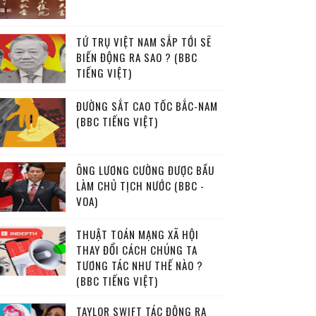
TỨ TRỤ VIỆT NAM SẮP TỚI SẼ
BIẾN ĐỘNG RA SAO ? (BBC
TIẾNG VIỆT)
ĐƯỜNG SẮT CAO TỐC BẮC-NAM
(BBC TIẾNG VIỆT)
ÔNG LƯƠNG CƯỜNG ĐƯỢC BẦU
LÀM CHỦ TỊCH NƯỚC (BBC -
VOA)
THUẬT TOÁN MẠNG XÃ HỘI
THAY ĐỔI CÁCH CHÚNG TA
TƯƠNG TÁC NHƯ THẾ NÀO ?
(BBC TIẾNG VIỆT)
TAYLOR SWIFT TÁC ĐỘNG RA