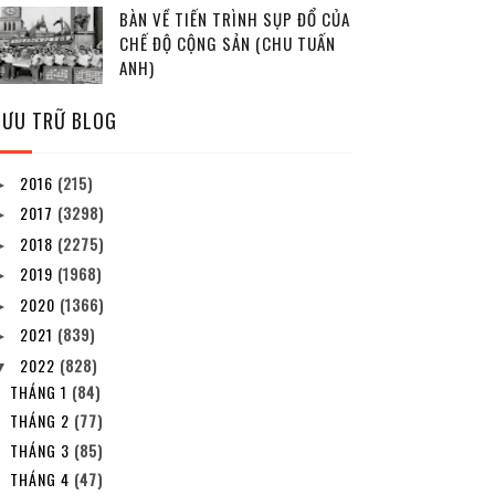
BÀN VỀ TIẾN TRÌNH SỤP ĐỔ CỦA
CHẾ ĐỘ CỘNG SẢN (CHU TUẤN
ANH)
LƯU TRỮ BLOG
2016
(215)
►
2017
(3298)
►
2018
(2275)
►
2019
(1968)
►
2020
(1366)
►
2021
(839)
►
2022
(828)
▼
THÁNG 1
(84)
THÁNG 2
(77)
THÁNG 3
(85)
THÁNG 4
(47)