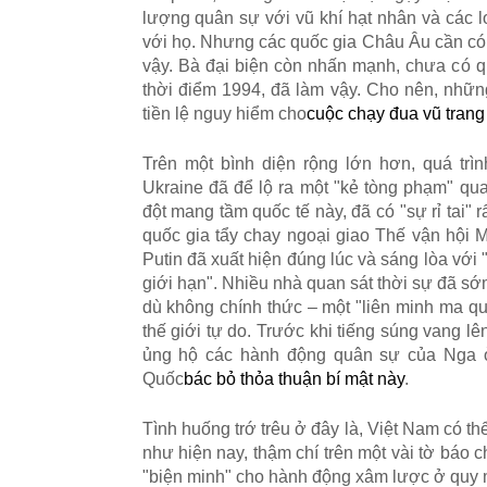
l
ượ
ng qu
â
n s
ự
v
ớ
i v
ũ
kh
í
h
ạ
t nh
â
n v
à
c
á
c l
v
ớ
i h
ọ
. Nh
ư
ng c
á
c qu
ố
c gia Châu
Â
u c
ầ
n c
ó
v
ậ
y. B
à
đ
ạ
i bi
ệ
n c
ò
n nh
ấ
n m
ạ
nh, ch
ư
a c
ó
q
th
ờ
i
đ
i
ể
m 1994,
đã
l
à
m v
ậ
y. Cho n
ê
n, nh
ữ
n
ti
ề
n l
ệ
nguy hi
ể
m cho
cu
ộ
c ch
ạ
y
đ
ua v
ũ
trang
Trên m
ộ
t b
ì
nh di
ệ
n r
ộ
ng l
ớ
n h
ơ
n, qu
á
tr
ì
n
Ukraine
đã
đ
ể
l
ộ
ra m
ộ
t
"
k
ẻ
t
ò
ng ph
ạ
m
"
qua
đ
ộ
t mang t
ầ
m qu
ố
c t
ế
n
à
y,
đã
c
ó
"
s
ự
r
ỉ
tai" r
qu
ố
c gia t
ẩ
y chay ngo
ạ
i giao Th
ế
v
ậ
n h
ộ
i 
Putin
đã
xu
ấ
t hi
ệ
n
đú
ng l
ú
c v
à
s
á
ng l
ò
a v
ớ
i
gi
ớ
i h
ạ
n
"
. Nhi
ề
u nh
à
quan s
á
t th
ờ
i s
ự
đã
s
ớ
d
ù
kh
ô
ng ch
í
nh th
ứ
c
–
m
ộ
t
"
li
ê
n minh ma q
th
ế
gi
ớ
i t
ự
do. Tr
ướ
c khi ti
ế
ng s
ú
ng vang l
ê
ủ
ng h
ộ
c
á
c h
à
nh
đ
ộ
ng qu
â
n s
ự
c
ủ
a Nga
Qu
ố
c
bác b
ỏ
th
ỏ
a thu
ậ
n b
í
m
ậ
t n
à
y
.
Tình hu
ố
ng tr
ớ
tr
ê
u
ở
đâ
y l
à
, Vi
ệ
t Nam c
ó
th
nh
ư
hi
ệ
n nay, th
ậ
m ch
í
tr
ê
n m
ộ
t v
à
i t
ờ
b
á
o c
"
bi
ệ
n minh
"
cho h
à
nh
đ
ộ
ng x
â
m l
ượ
c
ở
quy 