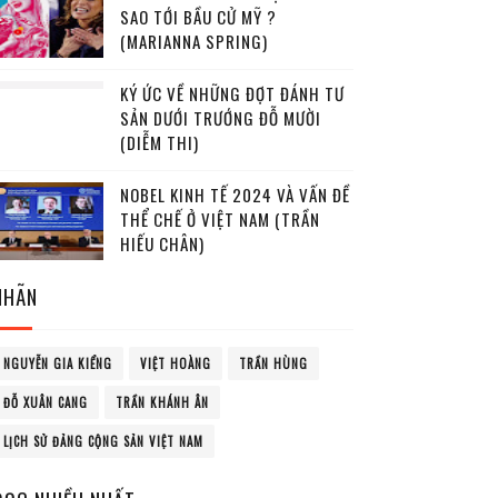
SAO TỚI BẦU CỬ MỸ ?
(MARIANNA SPRING)
KÝ ỨC VỀ NHỮNG ĐỢT ĐÁNH TƯ
SẢN DƯỚI TRƯỚNG ĐỖ MƯỜI
(DIỄM THI)
NOBEL KINH TẾ 2024 VÀ VẤN ĐỀ
THỂ CHẾ Ở VIỆT NAM (TRẦN
HIẾU CHÂN)
NHÃN
NGUYỄN GIA KIỂNG
VIỆT HOÀNG
TRẦN HÙNG
ĐỖ XUÂN CANG
TRẦN KHÁNH ÂN
LỊCH SỬ ĐẢNG CỘNG SẢN VIỆT NAM