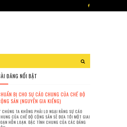
BÀI ĐĂNG NỔI BẬT
CHUẨN BỊ CHO SỰ CÁO CHUNG CỦA CHẾ ĐỘ
CỘNG SẢN (NGUYỄN GIA KIỂNG)
 CHÚNG TA KHÔNG PHẢI LO NGẠI RẰNG SỰ CÁO
HUNG CỦA CHẾ ĐỘ CỘNG SẢN SẼ ĐƯA TỚI MỘT GIAI
OẠN HỖN LOẠN. ĐẶC TÍNH CHUNG CỦA CÁC ĐẢNG