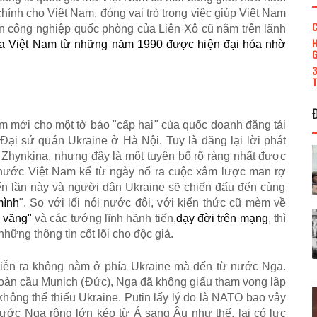
ch
í
nh cho Vi
ệ
t Nam,
đó
ng vai tr
ò
trong vi
ệ
c gi
ú
p Vi
ệ
t Nam
C
n c
ô
ng nghi
ệ
p qu
ố
c ph
ò
ng c
ủ
a Li
ê
n X
ô
c
ũ
n
ằ
m tr
ê
n l
ã
nh
H
a Vi
ệ
t Nam t
ừ
nh
ữ
ng n
ă
m 1990
đ
ượ
c hi
ệ
n
đ
ạ
i h
ó
a nh
ờ
G
3
T
am m
ớ
i cho m
ộ
t t
ờ
b
á
o
"
c
ấ
p hai
"
c
ủ
a qu
ố
c doanh
đă
ng t
ả
i
Đ
ạ
i s
ứ
qu
á
n Ukraine
ở
H
à
N
ộ
i. Tuy l
à
đă
ng l
ạ
i l
ờ
i ph
á
t
a Zhynkina, nh
ư
ng
đâ
y l
à
m
ộ
t tuy
ê
n b
ố
r
õ
r
à
ng nh
ấ
t
đ
ượ
c
n
ướ
c Vi
ệ
t Nam k
ể
t
ừ
ngày n
ổ
ra cu
ộ
c x
â
m l
ượ
c man r
ợ
ế
n l
ầ
n n
à
y v
à
ng
ườ
i d
â
n Ukraine s
ẽ
chi
ế
n
đ
ấ
u
đ
ế
n c
ù
ng
m
ì
nh
". So v
ớ
i l
ố
i n
ó
i n
ướ
c
đô
i, v
ớ
i ki
ế
n th
ứ
c c
ũ
m
è
m v
ề
v
ã
ng
"
và các t
ướ
ng l
ĩ
nh h
ã
nh ti
ế
n,
d
ạ
y
đ
ờ
i tr
ê
n m
ạ
ng
, thì
 nh
ữ
ng th
ô
ng tin c
ố
t l
õ
i cho
đ
ộ
c gi
ả
.
i
ễ
n ra kh
ô
ng n
ằ
m
ở
ph
í
a Ukraine m
à
đ
ế
n t
ừ
n
ướ
c Nga.
o
à
n c
ầ
u Munich (
Đ
ứ
c), Nga
đã
kh
ô
ng gi
ấ
u tham v
ọ
ng l
ậ
p
kh
ô
ng th
ể
thi
ế
u Ukraine. Putin l
ấ
y l
ý
do l
à
NATO bao v
â
y
ướ
c Nga r
ộ
ng l
ớ
n k
é
o t
ừ
Á
sang Âu nh
ư
th
ế
, l
ạ
i c
ó
l
ự
c