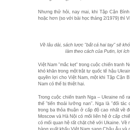
Nh
ư
ng th
ử
h
ỏ
i, nay mai, khi T
ậ
p C
ậ
n B
ì
nh
ho
ặ
c h
ơ
n (so v
ớ
i b
à
i h
ọ
c th
á
ng 2/1979) th
ì
V
V
ề
l
â
u d
à
i, s
á
ch l
ượ
c
"
b
ắ
t c
á
hai tay
"
s
ẽ
kh
l
à
m theo c
á
ch c
ủ
a Putin, l
ợ
i
í
ch
Vi
ệ
t Nam
"
m
ắ
c k
ẹ
t
"
trong cu
ộ
c chi
ế
n tranh 
kh
ó
kh
ă
n trong m
ộ
t tr
ậ
t t
ự
qu
ố
c t
ế
h
ậ
u Ukrai
quy
ề
n l
ợ
i cho Vi
ệ
t Nam, m
ộ
t khi T
ậ
p C
ậ
n B
Nam c
ó
th
ể
b
ị
thi
ệ
t h
ạ
i.
Trong cu
ộ
c chi
ế
n tranh Nga
–
Ukraine n
ổ
ra
th
ế
"
ti
ế
n tho
á
i l
ưỡ
ng nan
"
. Nga l
à
"đ
ố
i t
á
c 
trong ba th
ỏ
a thu
ậ
n
ở
c
ấ
p
đ
ộ
cao nh
ấ
t v
ề
đ
Moscow v
à
H
à
N
ộ
i c
ó
m
ố
i li
ê
n h
ệ
ở
c
ấ
p chi
c
ó
m
ố
i quan h
ệ
r
ấ
t ch
ặ
t ch
ẽ
v
ớ
i Ukaine. V
ề
h
à
ng xu
ấ
t kh
ẩ
u Vi
ệ
t Nam sang Châu
Â
u v
à