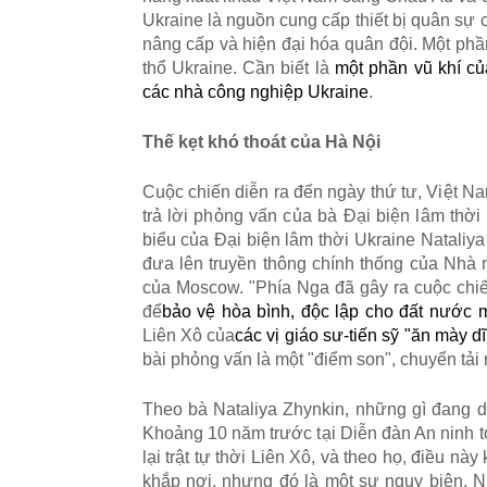
Ukraine l
à
ngu
ồ
n cung c
ấ
p thi
ế
t b
ị
qu
â
n s
ự
n
â
ng c
ấ
p v
à
hi
ệ
n
đ
ạ
i h
ó
a qu
â
n
đ
ộ
i. M
ộ
t ph
ầ
th
ổ
Ukraine. C
ầ
n bi
ế
t l
à
m
ộ
t ph
ầ
n v
ũ
kh
í
c
ủ
c
á
c nh
à
c
ô
ng nghi
ệ
p Ukraine
.
Th
ế
k
ẹ
t kh
ó
tho
á
t c
ủ
a H
à
N
ộ
i
Cu
ộ
c chi
ế
n di
ễ
n ra
đ
ế
n ng
à
y th
ứ
t
ư
, Vi
ệ
t N
tr
ả
l
ờ
i ph
ỏ
ng v
ấ
n c
ủ
a b
à
Đ
ạ
i bi
ệ
n l
â
m th
ờ
i
bi
ể
u c
ủ
a
Đ
ạ
i bi
ệ
n l
â
m th
ờ
i Ukraine Nataliy
đ
ư
a l
ê
n truy
ề
n th
ô
ng ch
í
nh th
ố
ng c
ủ
a Nh
à
c
ủ
a Moscow.
"
Ph
í
a Nga
đã
g
â
y ra cu
ộ
c chi
đ
ể
b
ả
o v
ệ
h
ò
a bình, đ
ộ
c l
ậ
p cho
đ
ấ
t n
ướ
c 
Li
ê
n X
ô
c
ủ
a
các v
ị
gi
á
o s
ư
-ti
ế
n s
ỹ
"ă
n m
à
y d
ĩ
bài ph
ỏ
ng v
ấ
n l
à
m
ộ
t
"đ
i
ể
m son
"
, chuy
ể
n t
ả
i
Theo bà Nataliya Zhynkin, nh
ữ
ng g
ì
đ
ang d
Kho
ả
ng 10 n
ă
m tr
ướ
c t
ạ
i Di
ễ
n
đà
n An ninh t
l
ạ
i tr
ậ
t t
ự
th
ờ
i Li
ê
n X
ô
, v
à
theo h
ọ
,
đ
i
ề
u n
à
y 
kh
ắ
p n
ơ
i, nh
ư
ng
đó
l
à
m
ộ
t s
ự
ng
ụ
y bi
ệ
n. N