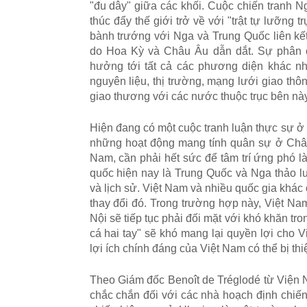
"đ
u d
â
y
"
gi
ữ
a c
á
c kh
ố
i. Cu
ộ
c chi
ế
n tranh 
th
ú
c
đ
ẩ
y th
ế
gi
ớ
i tr
ở
v
ề
v
ớ
i
"
tr
ậ
t t
ự
l
ưỡ
ng tr
b
à
nh tr
ướ
ng v
ớ
i Nga v
à
Trung Qu
ố
c li
ê
n k
ế
do Hoa K
ỳ
v
à
Châu
Â
u d
ẫ
n d
ắ
t. S
ự
ph
â
n 
h
ưở
ng t
ớ
i t
ấ
t c
ả
c
á
c ph
ươ
ng di
ệ
n kh
á
c n
nguy
ê
n li
ệ
u, th
ị
tr
ườ
ng, m
ạ
ng l
ướ
i giao th
ô
n
giao th
ươ
ng v
ớ
i c
á
c n
ướ
c thu
ộ
c tr
ụ
c b
ê
n n
à
Hi
ệ
n
đ
ang c
ó
m
ộ
t cu
ộ
c tranh lu
ậ
n th
ự
c s
ự
ở
nh
ữ
ng ho
ạ
t
đ
ộ
ng mang t
í
nh qu
â
n s
ự
ở
Ch
Nam, c
ầ
n ph
ả
i h
ế
t s
ứ
c
đ
ể
t
â
m tr
í
ứ
ng ph
ó
l
qu
ố
c hi
ệ
n nay l
à
Trung Qu
ố
c v
à
Nga th
ả
o l
v
à
l
ị
ch s
ử
. Vi
ệ
t Nam v
à
nhi
ề
u qu
ố
c gia kh
á
c
thay
đ
ổ
i
đó
. Trong tr
ườ
ng h
ợ
p n
à
y, Vi
ệ
t N
N
ộ
i s
ẽ
ti
ế
p t
ụ
c ph
ả
i
đ
ố
i m
ặ
t v
ớ
i kh
ó
kh
ă
n tro
c
á
hai tay
"
s
ẽ
kh
ó
mang l
ạ
i quy
ề
n l
ợ
i cho V
l
ợ
i
í
ch ch
í
nh
đá
ng c
ủ
a Vi
ệ
t Nam c
ó
th
ể
b
ị
thi
Theo Giám đ
ố
c Beno
î
t de Tr
é
glod
é
t
ừ
Vi
ệ
n 
ch
ắ
c ch
ắ
n
đ
ố
i v
ớ
i c
á
c nh
à
ho
ạ
ch
đ
ị
nh chi
ế
n