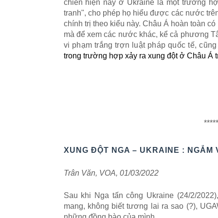
chi
ế
n hi
ệ
n nay
ở
Ukraine l
à
m
ộ
t tr
ườ
ng h
tranh
"
, cho ph
é
p h
ọ
hi
ể
u
đ
ượ
c c
á
c n
ướ
c tr
ê
ch
í
nh tr
ị
theo ki
ể
u n
à
y. Ch
â
u
Á
ho
à
n to
à
n c
ó
m
à
đ
ể
xem c
á
c n
ướ
c kh
á
c, k
ể
c
ả
ph
ươ
ng T
vi ph
ạ
m tr
ắ
ng tr
ợ
n lu
ậ
t ph
á
p qu
ố
c t
ế
, c
ũ
ng
trong tr
ườ
ng h
ợ
p x
ả
y ra xung
đ
ộ
t
ở
Châu
Á
t
****
XUNG Đ
Ộ
T NGA – UKRAINE : NG
Ắ
M 
Trân Văn, VOA, 01/03/2022
Sau khi Nga t
ấ
n c
ô
ng Ukraine (24/2/2022),
mang, kh
ô
ng bi
ế
t t
ươ
ng lai ra sao (?), UG
nh
ữ
ng
đ
ồ
ng b
à
o c
ủ
a m
ì
nh...