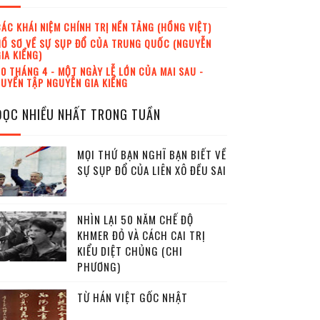
ÁC KHÁI NIỆM CHÍNH TRỊ NỀN TẢNG (HỒNG VIỆT)
Ồ SƠ VỀ SỰ SỤP ĐỔ CỦA TRUNG QUỐC (NGUYỄN
IA KIỂNG)
0 THÁNG 4 - MỘT NGÀY LỄ LỚN CỦA MAI SAU -
UYỂN TẬP NGUYỄN GIA KIỂNG
ĐỌC NHIỀU NHẤT TRONG TUẦN
MỌI THỨ BẠN NGHĨ BẠN BIẾT VỀ
SỰ SỤP ĐỔ CỦA LIÊN XÔ ĐỀU SAI
NHÌN LẠI 50 NĂM CHẾ ĐỘ
KHMER ĐỎ VÀ CÁCH CAI TRỊ
KIỂU DIỆT CHỦNG (CHI
PHƯƠNG)
TỪ HÁN VIỆT GỐC NHẬT