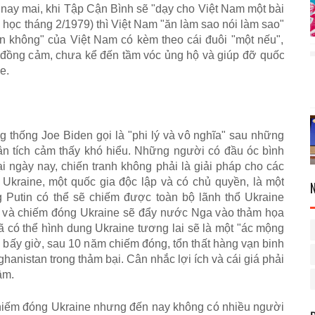
, nay mai, khi T
ậ
p C
ậ
n B
ì
nh s
ẽ
"
d
ạ
y cho Vi
ệ
t Nam m
ộ
t b
à
i
i h
ọ
c th
á
ng 2/1979) th
ì
Vi
ệ
t Nam
"ă
n l
à
m sao n
ó
i l
à
m sao
"
n kh
ô
ng
"
c
ủ
a Vi
ệ
t Nam c
ó
k
è
m theo c
á
i
đ
u
ô
i
"
m
ộ
t n
ế
u
"
,
đ
ồ
ng c
ả
m, ch
ư
a k
ể
đ
ế
n t
ầ
m v
ó
c
ủ
ng h
ộ
v
à
gi
ú
p đ
ỡ
qu
ố
c
e.
g th
ố
ng Joe Biden g
ọ
i l
à
"
phi l
ý
v
à
v
ô
ngh
ĩ
a
"
sau nh
ữ
ng
â
n t
í
ch c
ả
m th
ấ
y kh
ó
hi
ể
u. Nh
ữ
ng ng
ườ
i c
ó
đ
ầ
u
ó
c b
ì
nh
ạ
i ng
à
y nay, chi
ế
n tranh kh
ô
ng ph
ả
i l
à
gi
ả
i ph
á
p cho c
á
c
 Ukraine, m
ộ
t qu
ố
c gia
đ
ộ
c l
ậ
p v
à
c
ó
ch
ủ
quy
ề
n, l
à
m
ộ
t
 Putin có th
ể
s
ẽ
chi
ế
m
đ
ượ
c to
à
n b
ộ
l
ã
nh th
ổ
Ukraine
 v
à
chi
ế
m
đó
ng Ukraine s
ẽ
đ
ẩ
y n
ướ
c Nga v
à
o th
ả
m h
ọ
a
ã
c
ó
th
ể
h
ì
nh dung Ukraine t
ươ
ng lai s
ẽ
l
à
m
ộ
t
"á
c m
ộ
ng
i b
ấ
y gi
ờ
, sau 10 n
ă
m chi
ế
m
đó
ng, t
ổ
n th
ấ
t h
à
ng v
ạ
n binh
fghanistan trong th
ả
m b
ạ
i. C
â
n nh
ắ
c l
ợ
i
í
ch v
à
c
á
i gi
á
ph
ả
i
ầ
m.
i
ế
m
đó
ng Ukraine nh
ư
ng
đ
ế
n nay kh
ô
ng c
ó
nhi
ề
u ng
ườ
i