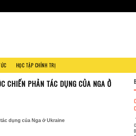
TỨC
HỌC TẬP CHÍNH TRỊ
ỘC CHIẾN PHẢN TÁC DỤNG CỦA NGA Ở
"
 tác d
ụ
ng c
ủ
a Nga
ở
Ukraine
C
Đ