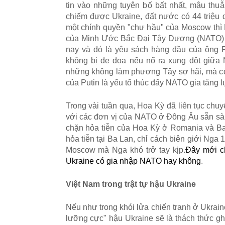
tin v
à
o nh
ữ
ng tuy
ê
n b
ố
b
ấ
t nh
ấ
t, m
â
u thu
ẫ
chi
ế
m
đ
ượ
c Ukraine,
đ
ấ
t n
ướ
c c
ó
44 tri
ệ
u 
m
ộ
t ch
í
nh quy
ề
n
"
ch
ư
h
ầ
u
"
c
ủ
a Moscow th
ì
c
ủ
a Minh
Ướ
c B
ắ
c
Đ
ạ
i T
â
y D
ươ
ng (NATO)
nay v
à
đó
l
à
y
ê
u s
á
ch h
à
ng
đ
ầ
u c
ủ
a
ô
ng 
kh
ô
ng b
ị
đ
e d
ọ
a n
ế
u n
ổ
ra xung
đ
ộ
t gi
ữ
a 
nh
ữ
ng kh
ô
ng l
à
m ph
ươ
ng T
â
y s
ợ
h
ã
i, m
à
c
c
ủ
a Putin l
à
y
ế
u t
ố
th
ú
c
đ
ẩ
y NATO gia tăng l
Trong vài tu
ầ
n qua, Hoa K
ỳ
đã
li
ê
n t
ụ
c chuy
v
ớ
i c
á
c
đ
ơ
n v
ị
c
ủ
a NATO
ở
Đô
ng
Â
u s
ẵ
n s
à
ch
ặ
n h
ỏ
a ti
ễ
n c
ủ
a Hoa Kỳ
ở
Romania v
à
Ba
h
ỏ
a ti
ễ
n t
ạ
i Ba Lan, ch
ỉ
c
á
ch bi
ê
n gi
ớ
i Nga 
Moscow m
à
Nga kh
ó
tr
ở
tay k
ị
p.
Đây m
ớ
i 
Ukraine c
ó
gia nh
ậ
p NATO hay kh
ô
ng
.
Vi
ệ
t Nam trong tr
ậ
t t
ự
h
ậ
u Ukraine
N
ế
u nh
ư
trong kh
ó
i l
ử
a chi
ế
n tranh
ở
Ukrain
l
ưỡ
ng c
ự
c
"
h
ậ
u Ukraine s
ẽ
l
à
th
á
ch th
ứ
c gh