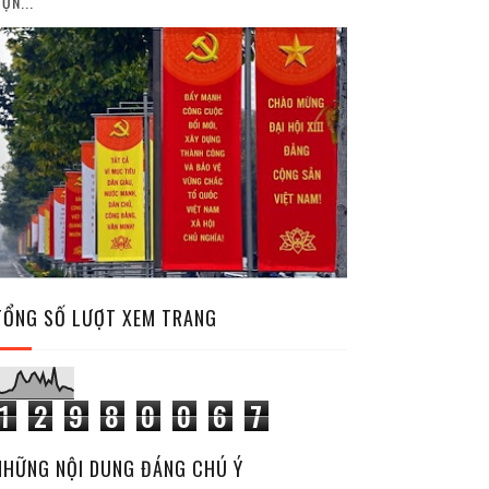
ỘN...
TỔNG SỐ LƯỢT XEM TRANG
1
2
9
8
0
0
6
7
NHỮNG NỘI DUNG ĐÁNG CHÚ Ý