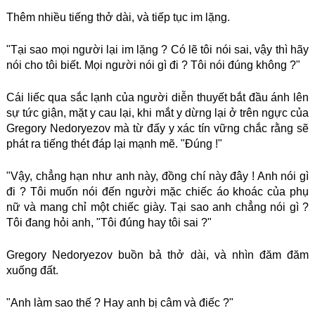
Thêm nhiều tiếng thở dài, và tiếp tục im lặng.
"Tại sao mọi người lại im lặng ? Có lẽ tôi nói sai, vậy thì hãy
nói cho tôi biết. Mọi người nói gì đi ? Tôi nói đúng không ?"
Cái liếc qua sắc lạnh của người diễn thuyết bắt đầu ánh lên
sự tức giận, mặt y cau lại, khi mắt y dừng lại ở trên ngực của
Gregory Nedoryezov mà từ đấy y xác tín vững chắc rằng sẽ
phát ra tiếng thét đáp lại mạnh mẽ. "Đúng !"
"Vậy, chẳng hạn như anh này, đồng chí này đây ! Anh nói gì
đi ? Tôi muốn nói đến người mặc chiếc áo khoác của phụ
nữ và mang chỉ một chiếc giày. Tại sao anh chẳng nói gì ?
Tôi đang hỏi anh, "Tôi đúng hay tôi sai ?"
Gregory Nedoryezov buồn bả thở dài, và nhìn đăm đăm
xuống đất.
"Anh làm sao thế ? Hay anh bị câm và điếc ?"