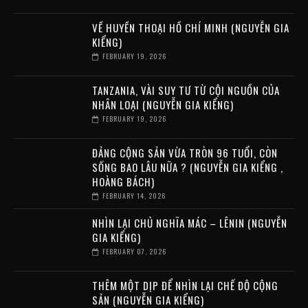
VỀ HUYỀN THOẠI HỒ CHÍ MINH (NGUYỄN GIA
KIỂNG)
FEBRUARY 19, 2026
TANZANIA, VÀI SUY TƯ TỪ CỘI NGUỒN CỦA
NHÂN LOẠI (NGUYỄN GIA KIỂNG)
FEBRUARY 19, 2026
ĐẢNG CỘNG SẢN VỪA TRÒN 96 TUỔI, CÒN
SỐNG BAO LÂU NỮA ? (NGUYỄN GIA KIỂNG ,
HOÀNG BÁCH)
FEBRUARY 14, 2026
NHÌN LẠI CHỦ NGHĨA MÁC – LÊNIN (NGUYỄN
GIA KIỂNG)
FEBRUARY 07, 2026
THÊM MỘT DỊP ĐỂ NHÌN LẠI CHẾ ĐỘ CỘNG
SẢN (NGUYỄN GIA KIỂNG)