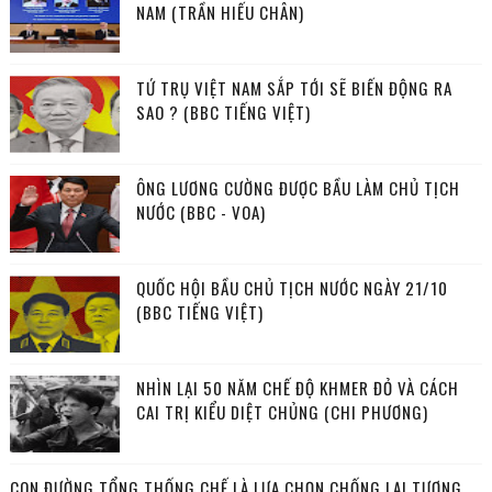
NAM (TRẦN HIẾU CHÂN)
TỨ TRỤ VIỆT NAM SẮP TỚI SẼ BIẾN ĐỘNG RA
SAO ? (BBC TIẾNG VIỆT)
ÔNG LƯƠNG CƯỜNG ĐƯỢC BẦU LÀM CHỦ TỊCH
NƯỚC (BBC - VOA)
QUỐC HỘI BẦU CHỦ TỊCH NƯỚC NGÀY 21/10
(BBC TIẾNG VIỆT)
NHÌN LẠI 50 NĂM CHẾ ĐỘ KHMER ĐỎ VÀ CÁCH
CAI TRỊ KIỂU DIỆT CHỦNG (CHI PHƯƠNG)
CON ĐƯỜNG TỔNG THỐNG CHẾ LÀ LỰA CHỌN CHỐNG LẠI TƯƠNG