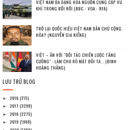
VIỆT NAM ĐA DẠNG HÓA NGUỒN CUNG CẤP VŨ
KHÍ TRONG BỐI RỐI (BBC - VOA - RFA)
TRỞ LẠI QUỐC HIỆU VIỆT NAM DÂN CHỦ CỘNG
HÒA? (NGUYỄN GIA KIỂNG)
VIỆT – ẤN VỚI "ĐỐI TÁC CHIẾN LƯỢC TĂNG
CƯỜNG" : LÀM CHO RÕ MẶT ĐÔI TA... (ĐINH
HOÀNG THẮNG)
LƯU TRỮ BLOG
2016
(215)
►
2017
(3298)
►
2018
(2275)
►
2019
(1968)
►
2020
(1366)