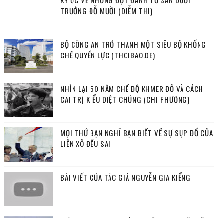
KÝ ỨC VỀ NHỮNG ĐỢT ĐÁNH TƯ SẢN DƯỚI
TRƯỚNG ĐỖ MƯỜI (DIỄM THI)
BỘ CÔNG AN TRỞ THÀNH MỘT SIÊU BỘ KHỐNG
CHẾ QUYỀN LỰC (THOIBAO.DE)
NHÌN LẠI 50 NĂM CHẾ ĐỘ KHMER ĐỎ VÀ CÁCH
CAI TRỊ KIỂU DIỆT CHỦNG (CHI PHƯƠNG)
MỌI THỨ BẠN NGHĨ BẠN BIẾT VỀ SỰ SỤP ĐỔ CỦA
LIÊN XÔ ĐỀU SAI
BÀI VIẾT CỦA TÁC GIẢ NGUYỄN GIA KIỂNG