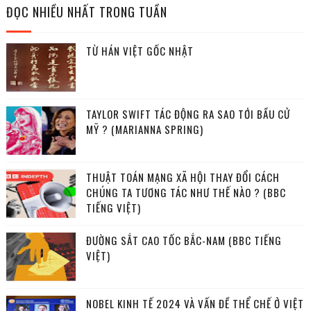
ĐỌC NHIỀU NHẤT TRONG TUẦN
TỪ HÁN VIỆT GỐC NHẬT
TAYLOR SWIFT TÁC ĐỘNG RA SAO TỚI BẦU CỬ
MỸ ? (MARIANNA SPRING)
THUẬT TOÁN MẠNG XÃ HỘI THAY ĐỔI CÁCH
CHÚNG TA TƯƠNG TÁC NHƯ THẾ NÀO ? (BBC
TIẾNG VIỆT)
ĐƯỜNG SẮT CAO TỐC BẮC-NAM (BBC TIẾNG
VIỆT)
NOBEL KINH TẾ 2024 VÀ VẤN ĐỀ THỂ CHẾ Ở VIỆT