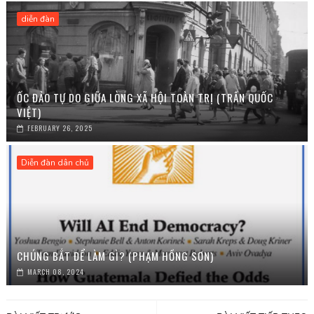
diễn đàn
ỐC ĐẢO TỰ DO GIỮA LÒNG XÃ HỘI TOÀN TRỊ (TRẦN QUỐC
VIỆT)
FEBRUARY 26, 2025
Diễn đàn dân chủ
CHÚNG BẮT ĐỂ LÀM GÌ? (PHẠM HỒNG SƠN)
MARCH 08, 2024