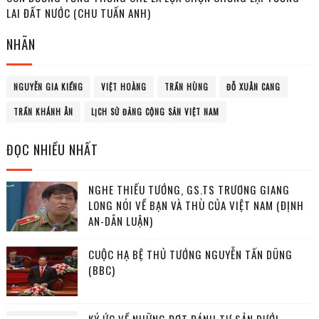
LAI ĐẤT NƯỚC (CHU TUẤN ANH)
NHÃN
NGUYỄN GIA KIỂNG
VIỆT HOÀNG
TRẦN HÙNG
ĐỖ XUÂN CANG
TRẦN KHÁNH ÂN
LỊCH SỬ ĐẢNG CỘNG SẢN VIỆT NAM
ĐỌC NHIỀU NHẤT
NGHE THIẾU TƯỚNG, GS.TS TRƯƠNG GIANG
LONG NÓI VỀ BẠN VÀ THÙ CỦA VIỆT NAM (ĐỊNH
AN-DÂN LUẬN)
CUỘC HẠ BỆ THỦ TƯỚNG NGUYỄN TẤN DŨNG
(BBC)