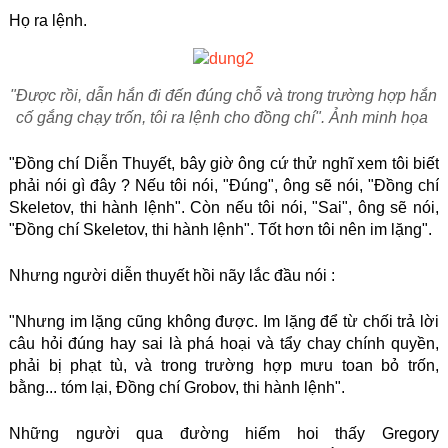
Họ ra lệnh.
"Được rồi, dẫn hắn đi đến đúng chỗ và trong trường hợp hắn
cố gắng chạy trốn, tôi ra lệnh cho đồng chí". Ảnh minh họa
"Đồng chí Diễn Thuyết, bây giờ ông cứ thử nghĩ xem tôi biết
phải nói gì đây ? Nếu tôi nói, "Đúng", ông sẽ nói, "Đồng chí
Skeletov, thi hành lệnh". Còn nếu tôi nói, "Sai", ông sẽ nói,
"Đồng chí Skeletov, thi hành lệnh". Tốt hơn tôi nên im lặng".
Nhưng người diễn thuyết hồi nãy lắc đầu nói :
"Nhưng im lặng cũng không được. Im lặng để từ chối trả lời
câu hỏi đúng hay sai là phá hoại và tẩy chay chính quyền,
phải bị phạt tù, và trong trường hợp mưu toan bỏ trốn,
bằng... tóm lại, Đồng chí Grobov, thi hành lệnh".
Những người qua đường hiếm hoi thấy Gregory