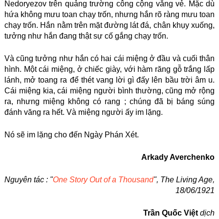
Nedoryezov trên quảng trường công cộng vắng vẻ. Mặc dù
hứa không mưu toan chạy trốn, nhưng hắn rõ ràng mưu toan
chạy trốn. Hắn nằm trên mặt đường lát đá, chân khụy xuống,
tưởng như hắn đang thật sự cố gắng chạy trốn.
Và cũng tưởng như hắn có hai cái miệng ở đầu và cuối thân
hình. Một cái miệng, ở chiếc giày, với hàm răng gỗ trắng lấp
lánh, mở toang ra để thét vang lời gì đấy lên bầu trời âm u.
Cái miệng kia, cái miệng người bình thường, cũng mở rộng
ra, nhưng miệng không có rang ; chúng đã bị báng súng
đánh văng ra hết. Và miệng người ấy im lặng.
Nó sẽ im lặng cho đến Ngày Phán Xét.
Arkady Averchenko
Nguyên tác : "
One Story Out of a Thousand
", The Living Age,
18/06/1921
Trần Quốc Việt
dịch