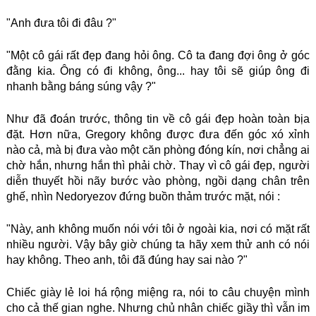
"Anh đưa tôi đi đâu ?"
"Một cô gái rất đẹp đang hỏi ông. Cô ta đang đợi ông ở góc
đằng kia. Ông có đi không, ông... hay tôi sẽ giúp ông đi
nhanh bằng báng súng vậy ?"
Như đã đoán trước, thông tin về cô gái đẹp hoàn toàn bịa
đặt. Hơn nữa, Gregory không được đưa đến góc xó xỉnh
nào cả, mà bị đưa vào một căn phòng đóng kín, nơi chẳng ai
chờ hắn, nhưng hắn thì phải chờ. Thay vì cô gái đẹp, người
diễn thuyết hồi nãy bước vào phòng, ngồi dạng chân trên
ghế, nhìn Nedoryezov đứng buồn thảm trước mặt, nói :
"Này, anh không muốn nói với tôi ở ngoài kia, nơi có mặt rất
nhiều người. Vậy bây giờ chúng ta hãy xem thử anh có nói
hay không. Theo anh, tôi đã đúng hay sai nào ?"
Chiếc giày lẻ loi há rộng miệng ra, nói to câu chuyện mình
cho cả thế gian nghe. Nhưng chủ nhân chiếc giầy thì vẫn im