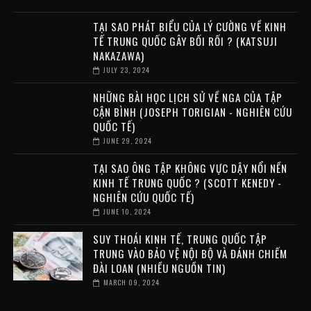
TẠI SAO PHÁT BIỂU CỦA LÝ CƯỜNG VỀ KINH
TẾ TRUNG QUỐC GÂY BỐI RỐI ? (KATSUJI
NAKAZAWA)
JULY 23, 2024
NHỮNG BÀI HỌC LỊCH SỬ VỀ NGA CỦA TẬP
CẬN BÌNH (JOSEPH TORIGIAN - NGHIÊN CỨU
QUỐC TẾ)
JUNE 29, 2024
TẠI SAO ÔNG TẬP KHÔNG VỰC DẬY NỔI NỀN
KINH TẾ TRUNG QUỐC ? (SCOTT KENEDY -
NGHIÊN CỨU QUỐC TẾ)
JUNE 10, 2024
SUY THOÁI KINH TẾ, TRUNG QUỐC TẬP
TRUNG VÀO BẢO VỆ NỘI BỘ VÀ ĐÁNH CHIẾM
ĐÀI LOAN (NHIỀU NGUỒN TIN)
MARCH 09, 2024