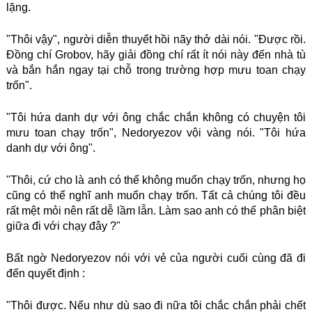
lặng.
"Thôi vậy", người diễn thuyết hồi nãy thở dài nói. "Được rồi.
Đồng chí Grobov, hãy giải đồng chí rất ít nói này đến nhà tù
và bắn hắn ngay tại chỗ trong trường hợp mưu toan chạy
trốn".
"Tôi hứa danh dự với ông chắc chắn không có chuyện tôi
mưu toan chạy trốn", Nedoryezov vội vàng nói. "Tôi hứa
danh dự với ông".
"Thôi, cứ cho là anh có thể không muốn chạy trốn, nhưng họ
cũng có thể nghĩ anh muốn chạy trốn. Tất cả chúng tôi đều
rất mệt mỏi nên rất dễ lầm lẫn. Làm sao anh có thể phân biệt
giữa đi với chạy đây ?"
Bất ngờ Nedoryezov nói với vẻ của người cuối cùng đã đi
đến quyết định :
"Thôi được. Nếu như dù sao đi nữa tôi chắc chắn phải chết