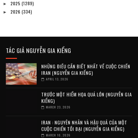
2025
(1289)
►
2026
(334)
►
TÁC GIẢ NGUYỄN GIA KIỂNG
NHỮNG ĐIỀU CẦN BIẾT NHẤT VỀ CUỘC CHIẾN
IRAN (NGUYỄN GIA KIỂNG)
APRIL 13, 2026
TRƯỚC MỘT HIỂM HỌA QUÁ LỚN (NGUYỄN GIA
KIỂNG)
MARCH 23, 2026
IRAN : NGUYÊN NHÂN VÀ HẬU QUẢ CỦA MỘT
CUỘC CHIẾN TỒI BẠI (NGUYỄN GIA KIỂNG)
MARCH 10, 2026