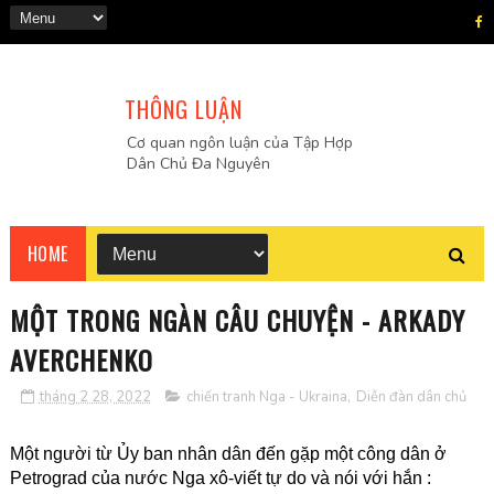
THÔNG LUẬN
Cơ quan ngôn luận của Tập Hợp
Dân Chủ Đa Nguyên
HOME
MỘT TRONG NGÀN CÂU CHUYỆN - ARKADY
AVERCHENKO
tháng 2 28, 2022
chiến tranh Nga - Ukraina
,
Diễn đàn dân chủ
Một người từ Ủy ban nhân dân đến gặp một công dân ở
Petrograd của nước Nga xô-viết tự do và nói với hắn :