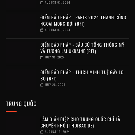
AUGUST 07, 2024
ĐIỂM BÁO PHÁP - PARIS 2024 THÀNH CÔNG
NGOÀI MONG ĐỢI (RFI)
AUGUST 07, 2024
ĐIỂM BÁO PHÁP - BẦU CỬ TỔNG THỐNG MỸ
VÀ TƯƠNG LAI UKRAINE (RFI)
JULY 31, 2024
ĐIỂM BÁO PHÁP - THÍCH MINH TUỆ GÂY LO
SỢ (RFI)
JULY 28, 2024
TRUNG QUỐC
LÀM GIÁN ĐIỆP CHO TRUNG QUỐC CHỈ LÀ
CHUYỆN NHỎ (THOIBAO.DE)
AUGUST 13, 2024