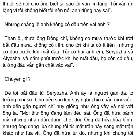
thì tôi sẽ nói cho ông biết tại sao tôi vẫn im lặng. Tôi vẫn im
lặng vì tôi không biết tôi nên nói anh đúng hay sai".
"Nhưng chẳng lẽ anh không có đầu trên vai anh ?"
"Than ôi, thưa ông Đồng chí, không có mưa trước khi trời
bắt đầu mưa, không có tiền, cho tới khi ta có ít tiền ; nhưng
có đầu trước khi mất đầu. Tôi có hai anh em, Seryozha và
Alyosha, và năm phút trước khi họ mất đầu, họ còn có đầu,
tưởng đâu vẫn gắn chặt vào vai".
"Chuyện gì ?"
"Để tôi bắt đầu từ Seryozha. Anh ấy là người gan dạ, tỏ
tường mọi sự. Cho nên sau khi suy nghĩ chín chắn mọi việc,
anh đến gặp người chỉ huy giống như ông vậy và nói với
ông ta, "Mọi thứ ông đang làm đều sai. Ông đã hứa bánh
mỳ, nhưng nhân dân đang chết đói. Ông đã hứa hòa bình,
nhưng ông đang lùa chúng tôi từ mặt trận này sang mặt trận
khác như lùa vịt. Ông đã hứa tự do, nhưng khi chúng tôi