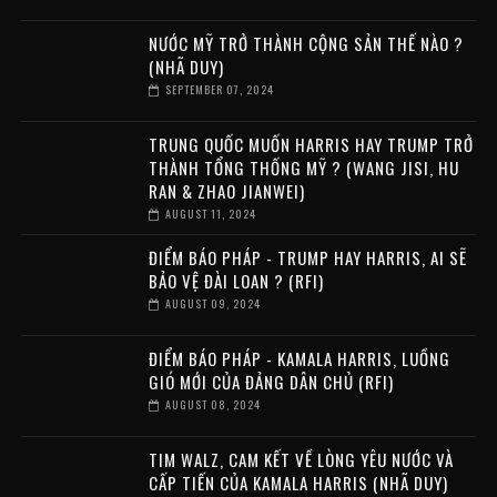
NƯỚC MỸ TRỞ THÀNH CỘNG SẢN THẾ NÀO ?
(NHÃ DUY)
SEPTEMBER 07, 2024
TRUNG QUỐC MUỐN HARRIS HAY TRUMP TRỞ
THÀNH TỔNG THỐNG MỸ ? (WANG JISI, HU
RAN & ZHAO JIANWEI)
AUGUST 11, 2024
ĐIỂM BÁO PHÁP - TRUMP HAY HARRIS, AI SẼ
BẢO VỆ ĐÀI LOAN ? (RFI)
AUGUST 09, 2024
ĐIỂM BÁO PHÁP - KAMALA HARRIS, LUỒNG
GIÓ MỚI CỦA ĐẢNG DÂN CHỦ (RFI)
AUGUST 08, 2024
TIM WALZ, CAM KẾT VỀ LÒNG YÊU NƯỚC VÀ
CẤP TIẾN CỦA KAMALA HARRIS (NHÃ DUY)