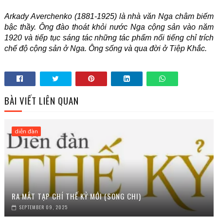
Arkady Averchenko
(1881-1925) là nhà văn Nga châm biếm
bậc thầy. Ông đào thoát khỏi nước Nga cộng sản vào năm
1920 và tiếp tục sáng tác những tác phẩm nổi tiếng chỉ trích
chế độ cộng sản ở Nga. Ông sống và qua đời ở Tiệp Khắc.
BÀI VIẾT LIÊN QUAN
diễn đàn
RA MẮT TẠP CHÍ THẾ KỶ MỚI (SONG CHI)
SEPTEMBER 09, 2025