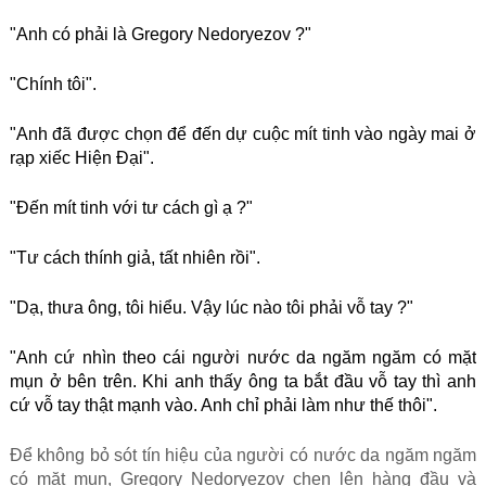
"Anh có phải là Gregory Nedoryezov ?"
"Chính tôi".
"Anh đã được chọn để đến dự cuộc mít tinh vào ngày mai ở
rạp xiếc Hiện Đại".
"Đến mít tinh với tư cách gì ạ ?"
"Tư cách thính giả, tất nhiên rồi".
"Dạ, thưa ông, tôi hiểu. Vậy lúc nào tôi phải vỗ tay ?"
"Anh cứ nhìn theo cái người nước da ngăm ngăm có mặt
mụn ở bên trên. Khi anh thấy ông ta bắt đầu vỗ tay thì anh
cứ vỗ tay thật mạnh vào. Anh chỉ phải làm như thế thôi".
Để không bỏ sót tín hiệu của người có nước da ngăm ngăm
có mặt mụn, Gregory Nedoryezov chen lên hàng đầu và