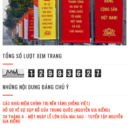
TỔNG SỐ LƯỢT XEM TRANG
1
2
9
9
3
6
2
7
NHỮNG NỘI DUNG ĐÁNG CHÚ Ý
CÁC KHÁI NIỆM CHÍNH TRỊ NỀN TẢNG (HỒNG VIỆT)
HỒ SƠ VỀ SỰ SỤP ĐỔ CỦA TRUNG QUỐC (NGUYỄN GIA KIỂNG)
30 THÁNG 4 - MỘT NGÀY LỄ LỚN CỦA MAI SAU - TUYỂN TẬP NGUYỄN
GIA KIỂNG