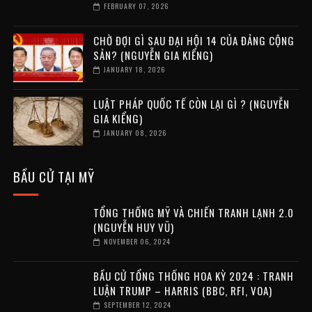
FEBRUARY 07, 2026
CHỜ ĐỢI GÌ SAU ĐẠI HỘI 14 CỦA ĐẢNG CỘNG
SẢN? (NGUYỄN GIA KIỂNG)
JANUARY 18, 2026
LUẬT PHÁP QUỐC TẾ CÒN LẠI GÌ ? (NGUYỄN
GIA KIỂNG)
JANUARY 08, 2026
BẦU CỬ TẠI MỸ
TỔNG THỐNG MỸ VÀ CHIẾN TRANH LẠNH 2.0
(NGUYỄN HUY VŨ)
NOVEMBER 06, 2024
BẦU CỬ TỔNG THỐNG HOA KỲ 2024 : TRANH
LUẬN TRUMP – HARRIS (BBC, RFI, VOA)
SEPTEMBER 12, 2024