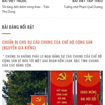
BÀI VIẾT TRƯỚC
BÀI VIẾT TIẾP THEO
Tôi từng đến điểm nóng Kiev - Trần
Tưởng nhớ Phạm Quế Dương
Thu Dung
BÀI ĐĂNG NỔI BẬT
CHUẨN BỊ CHO SỰ CÁO CHUNG CỦA CHẾ ĐỘ CỘNG SẢN
(NGUYỄN GIA KIỂNG)
" CHÚNG TA KHÔNG PHẢI LO NGẠI RẰNG SỰ CÁO CHUNG CỦA CHẾ ĐỘ
CỘNG SẢN SẼ ĐƯA TỚI MỘT GIAI ĐOẠN HỖN LOẠN. ĐẶC TÍNH CHUNG
CỦA CÁC ĐẢNG CỘN...