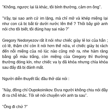
"Không, ngược lại là khác, tôi bình thường, cảm ơn ông".
"Vậy, tại sao anh cứ im lặng, mà chỉ mở và khép miệng lại
như con cá bị bắt từ dưới nước lên thế ? Thôi bây giờ anh
nói cho tôi biết, tôi đúng hay sai nào ?"
Gregory Nedoryezov rất ít nói như chiếc giày lẻ loi của hắn ;
có lẽ, thậm chí còn ít nói hơn thế nữa, vì chiếc giày bị rách
đến nỗi miệng của nó lúc nào cũng mở ra, nhe hàm răng
bằng gỗ màu trắng, còn miệng của Gregory thì thường
thường đóng kín, như chiếc va ly đã khóa nhưng chìa khóa
sau đấy đã bị đánh mất.
Người diễn thuyết lắc đầu thở dài nói :
"Này, đồng chí Oupokoinikov. Đưa người không chịu nói đây
đi ra chỗ khác. Tôi sẽ nói chuyện với anh ta sau".
"Ông đi chứ ?"