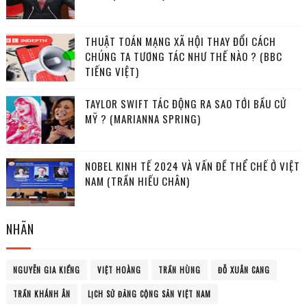
THUẬT TOÁN MẠNG XÃ HỘI THAY ĐỔI CÁCH
CHÚNG TA TƯƠNG TÁC NHƯ THẾ NÀO ? (BBC
TIẾNG VIỆT)
TAYLOR SWIFT TÁC ĐỘNG RA SAO TỚI BẦU CỬ
MỸ ? (MARIANNA SPRING)
NOBEL KINH TẾ 2024 VÀ VẤN ĐỀ THỂ CHẾ Ở VIỆT
NAM (TRẦN HIẾU CHÂN)
NHÃN
NGUYỄN GIA KIỂNG
VIỆT HOÀNG
TRẦN HÙNG
ĐỖ XUÂN CANG
TRẦN KHÁNH ÂN
LỊCH SỬ ĐẢNG CỘNG SẢN VIỆT NAM