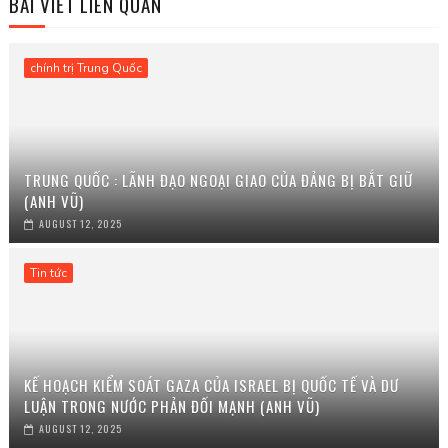
BÀI VIẾT LIÊN QUAN
chính trị Trung Quốc
TRUNG QUỐC : LÃNH ĐẠO NGOẠI GIAO CỦA ĐẢNG BỊ BẮT GIỮ
(ANH VŨ)
AUGUST 12, 2025
Tin tức
KẾ HOẠCH KIỂM SOÁT GAZA CỦA ISRAEL BỊ QUỐC TẾ VÀ DƯ
LUẬN TRONG NƯỚC PHẢN ĐỐI MẠNH (ANH VŨ)
AUGUST 12, 2025