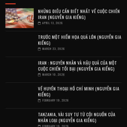
NHỮNG ĐIỀU CẦN BIẾT NHẤT VỀ CUỘC CHIẾN
IRAN (NGUYỄN GIA KIỂNG)
APRIL 13, 2026
TRƯỚC MỘT HIỂM HỌA QUÁ LỚN (NGUYỄN GIA
KIỂNG)
MARCH 23, 2026
IRAN : NGUYÊN NHÂN VÀ HẬU QUẢ CỦA MỘT
CUỘC CHIẾN TỒI BẠI (NGUYỄN GIA KIỂNG)
MARCH 10, 2026
VỀ HUYỀN THOẠI HỒ CHÍ MINH (NGUYỄN GIA
KIỂNG)
FEBRUARY 19, 2026
TANZANIA, VÀI SUY TƯ TỪ CỘI NGUỒN CỦA
NHÂN LOẠI (NGUYỄN GIA KIỂNG)
FEBRUARY 19, 2026