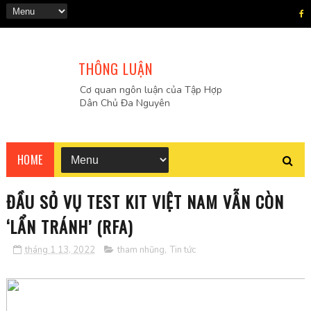
THÔNG LUẬN
Cơ quan ngôn luận của Tập Hợp
Dân Chủ Đa Nguyên
HOME
ĐẦU SỎ VỤ TEST KIT VIỆT NAM VẪN CÒN
‘LẨN TRÁNH’ (RFA)
tháng 1 13, 2022
tham nhũng
,
Tin tức