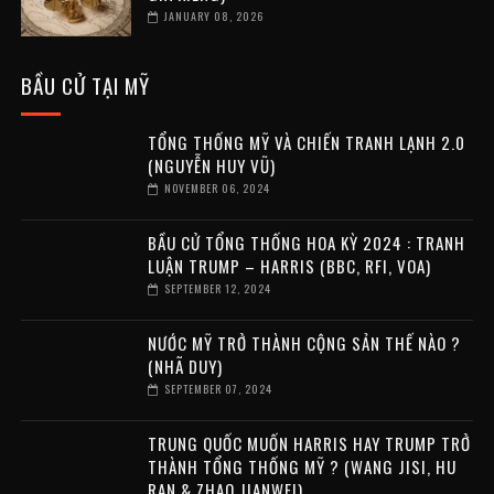
JANUARY 08, 2026
BẦU CỬ TẠI MỸ
TỔNG THỐNG MỸ VÀ CHIẾN TRANH LẠNH 2.0
(NGUYỄN HUY VŨ)
NOVEMBER 06, 2024
BẦU CỬ TỔNG THỐNG HOA KỲ 2024 : TRANH
LUẬN TRUMP – HARRIS (BBC, RFI, VOA)
SEPTEMBER 12, 2024
NƯỚC MỸ TRỞ THÀNH CỘNG SẢN THẾ NÀO ?
(NHÃ DUY)
SEPTEMBER 07, 2024
TRUNG QUỐC MUỐN HARRIS HAY TRUMP TRỞ
THÀNH TỔNG THỐNG MỸ ? (WANG JISI, HU
RAN & ZHAO JIANWEI)