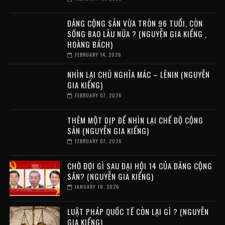
ĐẢNG CỘNG SẢN VỪA TRÒN 96 TUỔI, CÒN
SỐNG BAO LÂU NỮA ? (NGUYỄN GIA KIỂNG ,
HOÀNG BÁCH)
FEBRUARY 14, 2026
NHÌN LẠI CHỦ NGHĨA MÁC – LÊNIN (NGUYỄN
GIA KIỂNG)
FEBRUARY 07, 2026
THÊM MỘT DỊP ĐỂ NHÌN LẠI CHẾ ĐỘ CỘNG
SẢN (NGUYỄN GIA KIỂNG)
FEBRUARY 07, 2026
CHỜ ĐỢI GÌ SAU ĐẠI HỘI 14 CỦA ĐẢNG CỘNG
SẢN? (NGUYỄN GIA KIỂNG)
JANUARY 18, 2026
LUẬT PHÁP QUỐC TẾ CÒN LẠI GÌ ? (NGUYỄN
GIA KIỂNG)