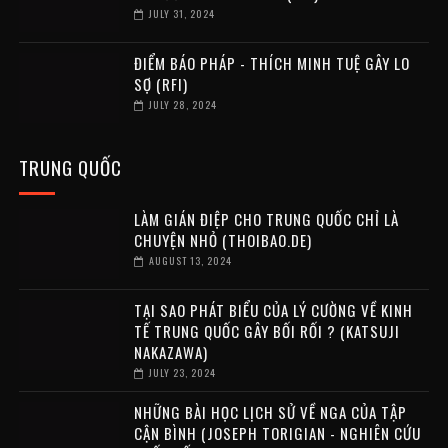
JULY 31, 2024
ĐIỂM BÁO PHÁP - THÍCH MINH TUỆ GÂY LO
SỢ (RFI)
JULY 28, 2024
TRUNG QUỐC
LÀM GIÁN ĐIỆP CHO TRUNG QUỐC CHỈ LÀ
CHUYỆN NHỎ (THOIBAO.DE)
AUGUST 13, 2024
TẠI SAO PHÁT BIỂU CỦA LÝ CƯỜNG VỀ KINH
TẾ TRUNG QUỐC GÂY BỐI RỐI ? (KATSUJI
NAKAZAWA)
JULY 23, 2024
NHỮNG BÀI HỌC LỊCH SỬ VỀ NGA CỦA TẬP
CẬN BÌNH (JOSEPH TORIGIAN - NGHIÊN CỨU