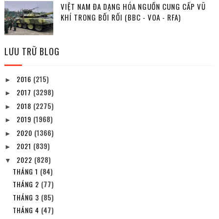
VIỆT NAM ĐA DẠNG HÓA NGUỒN CUNG CẤP VŨ
KHÍ TRONG BỐI RỐI (BBC - VOA - RFA)
LƯU TRỮ BLOG
2016
(215)
►
2017
(3298)
►
2018
(2275)
►
2019
(1968)
►
2020
(1366)
►
2021
(839)
►
2022
(828)
▼
THÁNG 1
(84)
THÁNG 2
(77)
THÁNG 3
(85)
THÁNG 4
(47)