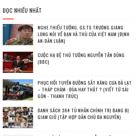
ĐỌC NHIỀU NHẤT
NGHE THIẾU TƯỚNG, GS.TS TRƯƠNG GIANG
LONG NÓI VỀ BẠN VÀ THÙ CỦA VIỆT NAM (ĐỊNH
AN-DÂN LUẬN)
CUỘC HẠ BỆ THỦ TƯỚNG NGUYỄN TẤN DŨNG
(BBC)
PHỤC HỒI TUYẾN ĐƯỜNG SẮT RĂNG CƯA ĐÀ LẠT
– THÁP CHÀM : ĐÙA HAY THẬT ? (VIẾT TỪ SÀI
GÒN - THANH TRÚC)
DANH SÁCH 364 TÙ NHÂN CHÍNH TRỊ ĐANG BỊ
GIAM GIỮ (TẬP HỢP DÂN CHỦ ĐA NGUYÊN)