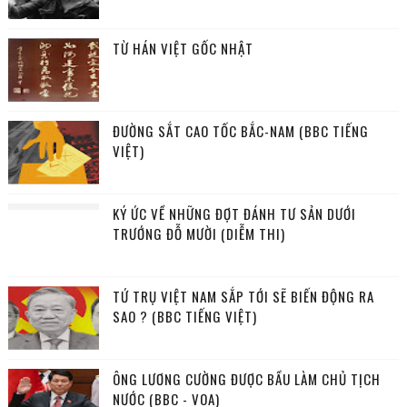
TỪ HÁN VIỆT GỐC NHẬT
ĐƯỜNG SẮT CAO TỐC BẮC-NAM (BBC TIẾNG
VIỆT)
KÝ ỨC VỀ NHỮNG ĐỢT ĐÁNH TƯ SẢN DƯỚI
TRƯỚNG ĐỖ MƯỜI (DIỄM THI)
TỨ TRỤ VIỆT NAM SẮP TỚI SẼ BIẾN ĐỘNG RA
SAO ? (BBC TIẾNG VIỆT)
ÔNG LƯƠNG CƯỜNG ĐƯỢC BẦU LÀM CHỦ TỊCH
NƯỚC (BBC - VOA)