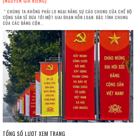
(NGUYỄN GIA KIỂNG)
" CHÚNG TA KHÔNG PHẢI LO NGẠI RẰNG SỰ CÁO CHUNG CỦA CHẾ ĐỘ
CỘNG SẢN SẼ ĐƯA TỚI MỘT GIAI ĐOẠN HỖN LOẠN. ĐẶC TÍNH CHUNG
CỦA CÁC ĐẢNG CỘN...
TỔNG SỐ LƯỢT XEM TRANG