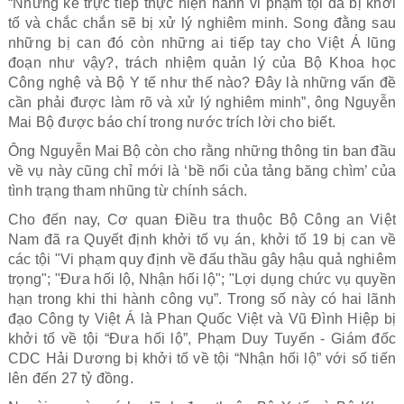
“Những kẻ trực tiếp thực hiện hành vi phạm tội đã bị khởi
tố và chắc chắn sẽ bị xử lý nghiêm minh. Song đằng sau
những bị can đó còn những ai tiếp tay cho Việt Á lũng
đoạn như vậy?, trách nhiệm quản lý của Bộ Khoa học
Công nghệ và Bộ Y tế như thế nào? Đây là những vấn đề
cần phải được làm rõ và xử lý nghiêm minh”, ông Nguyễn
Mai Bộ được báo chí trong nước trích lời cho biết.
Ông Nguyễn Mai Bộ còn cho rằng những thông tin ban đầu
về vụ này cũng chỉ mới là ‘bề nổi của tảng băng chìm’ của
tình trạng tham nhũng từ chính sách.
Cho đến nay, Cơ quan Điều tra thuộc Bộ Công an Việt
Nam đã ra Quyết định khởi tố vụ án, khởi tố 19 bị can về
các tội "Vi phạm quy định về đấu thầu gây hậu quả nghiêm
trọng"; "Đưa hối lộ, Nhận hối lộ"; "Lợi dụng chức vụ quyền
hạn trong khi thi hành công vụ”. Trong số này có hai lãnh
đạo Công ty Việt Á là Phan Quốc Việt và Vũ Đình Hiệp bị
khởi tố về tội “Đưa hối lộ”, Phạm Duy Tuyến - Giám đốc
CDC Hải Dương bị khởi tố về tội “Nhận hối lộ” với số tiến
lên đến 27 tỷ đồng.