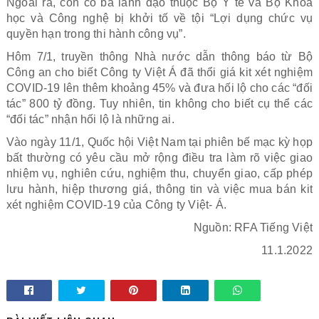
Ngoài ra, còn có ba lãnh đạo thuộc Bộ Y tế và Bộ Khoa
học và Công nghệ bị khởi tố về tội “Lợi dụng chức vụ
quyền hạn trong thi hành công vụ”.
Hôm 7/1, truyền thông Nhà nước dẫn thông báo từ Bộ
Công an cho biết Công ty Việt Á đã thổi giá kit xét nghiệm
COVID-19 lên thêm khoảng 45% và đưa hối lộ cho các “đối
tác” 800 tỷ đồng. Tuy nhiên, tin không cho biết cụ thể các
“đối tác” nhận hối lộ là những ai.
Vào ngày 11/1, Quốc hội Việt Nam tại phiên bế mạc kỳ họp
bất thường có yêu cầu mở rộng điều tra làm rõ việc giao
nhiệm vụ, nghiên cứu, nghiệm thu, chuyển giao, cấp phép
lưu hành, hiệp thương giá, thông tin và việc mua bán kit
xét nghiệm COVID-19 của Công ty Việt- Á.
Nguồn: RFA Tiếng Việt
11.1.2022