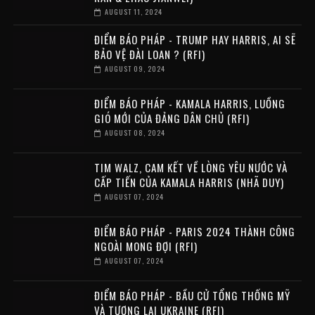
AUGUST 11, 2024
ĐIỂM BÁO PHÁP - TRUMP HAY HARRIS, AI SẼ
BẢO VỆ ĐÀI LOAN ? (RFI)
AUGUST 09, 2024
ĐIỂM BÁO PHÁP - KAMALA HARRIS, LUỒNG
GIÓ MỚI CỦA ĐẢNG DÂN CHỦ (RFI)
AUGUST 08, 2024
TIM WALZ, CAM KẾT VỀ LÒNG YÊU NƯỚC VÀ
CẤP TIẾN CỦA KAMALA HARRIS (NHÃ DUY)
AUGUST 07, 2024
ĐIỂM BÁO PHÁP - PARIS 2024 THÀNH CÔNG
NGOÀI MONG ĐỢI (RFI)
AUGUST 07, 2024
ĐIỂM BÁO PHÁP - BẦU CỬ TỔNG THỐNG MỸ
VÀ TƯƠNG LAI UKRAINE (RFI)