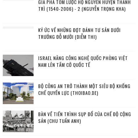
GIA PHẢ TÓM LƯỢC HỌ NGUYỄN HUYỆN THANH
TRÌ (1540-2006) - 2 (NGUYỄN TRỌNG KHA)
KÝ ỨC VỀ NHỮNG ĐỢT ĐÁNH TƯ SẢN DƯỚI
TRƯỚNG ĐỖ MƯỜI (DIỄM THI)
ISRAEL NÂNG CÔNG NGHỆ QUỐC PHÒNG VIỆT
NAM LÊN TẦM CỠ QUỐC TẾ
BỘ CÔNG AN TRỞ THÀNH MỘT SIÊU BỘ KHỐNG
CHẾ QUYỀN LỰC (THOIBAO.DE)
BÀN VỀ TIẾN TRÌNH SỤP ĐỔ CỦA CHẾ ĐỘ CỘNG
SẢN (CHU TUẤN ANH)