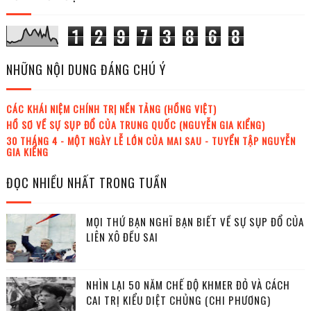
1
2
9
7
3
8
6
8
NHỮNG NỘI DUNG ĐÁNG CHÚ Ý
CÁC KHÁI NIỆM CHÍNH TRỊ NỀN TẢNG (HỒNG VIỆT)
HỒ SƠ VỀ SỰ SỤP ĐỔ CỦA TRUNG QUỐC (NGUYỄN GIA KIỂNG)
30 THÁNG 4 - MỘT NGÀY LỄ LỚN CỦA MAI SAU - TUYỂN TẬP NGUYỄN
GIA KIỂNG
ĐỌC NHIỀU NHẤT TRONG TUẦN
MỌI THỨ BẠN NGHĨ BẠN BIẾT VỀ SỰ SỤP ĐỔ CỦA
LIÊN XÔ ĐỀU SAI
NHÌN LẠI 50 NĂM CHẾ ĐỘ KHMER ĐỎ VÀ CÁCH
CAI TRỊ KIỂU DIỆT CHỦNG (CHI PHƯƠNG)