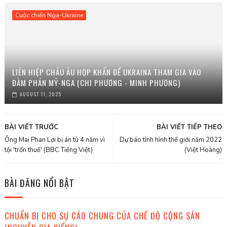
Cuộc chiến Nga-Ukraine
LIÊN HIỆP CHÂU ÂU HỌP KHẨN ĐỂ UKRAINA THAM GIA VÀO
ĐÀM PHÁN MỸ-NGA (CHI PHƯƠNG - MINH PHƯƠNG)
AUGUST 11, 2025
BÀI VIẾT TRƯỚC
BÀI VIẾT TIẾP THEO
Ông Mai Phan Lợi bị án tù 4 năm vì
Dự báo tình hình thế giới năm 2022
tội 'trốn thuế' (BBC Tiếng Việt)
(Việt Hoàng)
BÀI ĐĂNG NỔI BẬT
CHUẨN BỊ CHO SỰ CÁO CHUNG CỦA CHẾ ĐỘ CỘNG SẢN