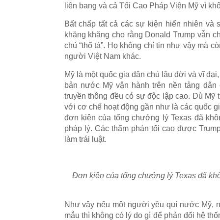
liên bang và cả Tối Cao Pháp Viện Mỹ vì k
Bất chấp tất cả các sự kiện hiển nhiên v
khăng khăng cho rằng Donald Trump vẫn ch
chủ “thổ tả”. Họ không chỉ tin như vậy mà còn
người Việt Nam khác.
Mỹ là một quốc gia dân chủ lâu đời và vĩ đại
bản nước Mỹ vận hành trên nền tảng dân c
truyền thông đều có sự độc lập cao. Dù Mỹ t
với cơ chế hoạt động gần như là các quốc gi
đơn kiện của tổng chưởng lý Texas đã khô
pháp lý. Các thẩm phán tối cao được Trum
làm trái luật.
Đơn kiện của tổng chưởng lý Texas đã kh
Như vậy nếu một người yêu quí nước Mỹ, n
mẫu thì không có lý do gì để phản đối hệ t