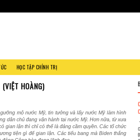
TỨC
HỌC TẬP CHÍNH TRỊ
 (VIỆT HOÀNG)
gưỡng mộ nước Mỹ, tin tưởng và lấy nước Mỹ làm hình
hống dân chủ đang vận hành tại nước Mỹ. Hơn nữa, từ xưa
"
 gian lận thì chỉ có thể là đảng cầm quyền. Các tổ chức
C
ương tiện gì để gian lận. Các tiểu bang mà Biden thắng
Đ