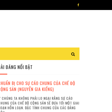
BÀI ĐĂNG NỔI BẬT
CHUẨN BỊ CHO SỰ CÁO CHUNG CỦA CHẾ ĐỘ
CỘNG SẢN (NGUYỄN GIA KIỂNG)
 CHÚNG TA KHÔNG PHẢI LO NGẠI RẰNG SỰ CÁO
HUNG CỦA CHẾ ĐỘ CỘNG SẢN SẼ ĐƯA TỚI MỘT GIAI
OẠN HỖN LOẠN. ĐẶC TÍNH CHUNG CỦA CÁC ĐẢNG