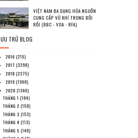
VIỆT NAM ĐA DẠNG HÓA NGUỒN
CUNG CẤP VŨ KHÍ TRONG BỐI
RỐI (BBC - VOA - RFA)
LƯU TRỮ BLOG
2016
(215)
►
2017
(3298)
►
2018
(2275)
►
2019
(1968)
►
2020
(1366)
▼
THÁNG 1
(184)
THÁNG 2
(158)
THÁNG 3
(153)
THÁNG 4
(113)
THÁNG 5
(148)