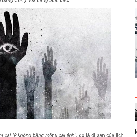
C
mà đảng Cộng hòa đang lãnh đạo.
m cái lý không bằng một tí cái tình
”, đó là di sản của lịch