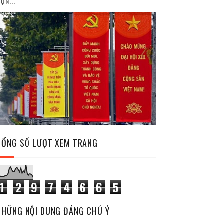
ỘN...
TỔNG SỐ LƯỢT XEM TRANG
1
2
9
7
4
6
6
5
NHỮNG NỘI DUNG ĐÁNG CHÚ Ý