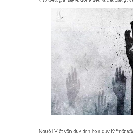
như Georgia hay Arizona đều là các bang 
Người Việt vốn duy tình hơn duy lý “
một tră