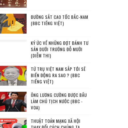
ĐƯỜNG SẮT CAO TỐC BẮC-NAM
(BBC TIẾNG VIỆT)
KÝ ỨC VỀ NHỮNG ĐỢT ĐÁNH TƯ
SẢN DƯỚI TRƯỚNG ĐỖ MƯỜI
(DIỄM THI)
TỨ TRỤ VIỆT NAM SẮP TỚI SẼ
BIẾN ĐỘNG RA SAO ? (BBC
TIẾNG VIỆT)
ÔNG LƯƠNG CƯỜNG ĐƯỢC BẦU
LÀM CHỦ TỊCH NƯỚC (BBC -
VOA)
THUẬT TOÁN MẠNG XÃ HỘI
THAY ĐỔI CÁCH CHÚNG TA