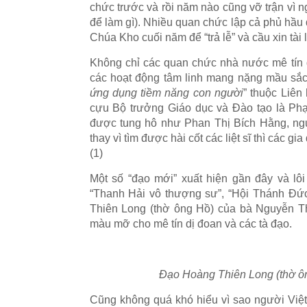
chức trước và rồi năm nào cũng vỡ trận vì n
để làm gì). Nhiều quan chức lập cả phủ hầu
Chúa Kho cuối năm để “trả lễ” và cầu xin tài
Không chỉ các quan chức nhà nước mê tín 
các hoạt động tâm linh mang nặng mầu sắc 
ứng dụng tiềm năng con người
” thuộc Liên
cựu Bộ trưởng Giáo dục và Đào tạo là Ph
được tung hô như Phan Thị Bích Hằng, ngườ
thay vì tìm được hài cốt các liệt sĩ thì các
(1)
Một số “đạo mới” xuất hiện gần đây và lô
“Thanh Hải vô thượng sư”, “Hội Thánh Đức
Thiên Long (thờ ông Hồ) của bà Nguyễn Th
màu mỡ cho mê tín dị đoan và các tà đạo.
Đạo Hoàng Thiên Long (thờ ô
Cũng không quá khó hiểu vì sao người Việt 