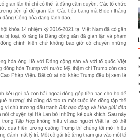
 gian lận thì chỉ có thể là đảng cầm quyền. Các tổ chức
ương tiện gì để gian lận. Các tiểu bang mà Biden thắng
à đảng Cộng hòa đang lãnh đạo.
 hội khóa 14 nhiệm kỳ 2016-2021 tại Việt Nam đã có gần
u bị loại, rõ ràng là Đảng cộng sản đã gian lận và phạm
t đồng chính kiến chứ không bao giờ có chuyện những
ng hóa ông Hồ với Đảng cộng sản và với tổ quốc Việt
 đồng hóa Trump với nước Mỹ, thậm chí Trump còn cao
 Cao Pháp Viện. Bất cứ ai nói khác Trump đều bị xem là
h kêu gọi bà con hải ngoại đóng góp tiền bạc cho họ để
quê hương” thì cũng đã tạo ra một cuộc lên đồng tập thể
g vì chủ trương đấu tranh
Bất bạo động và Hòa giải dân
n nói chuyện tại Hà Lan bởi những kẻ quá khích. Sau này
ẻ trong
Tập Hợp
không hiểu vì sao người Việt lại có thể
iờ, qua hiện tượng cuồng Trump thì chúng tôi mới hiểu
g đánh mất lý trí. Một cô gái trẻ từng tham gia vào một tổ