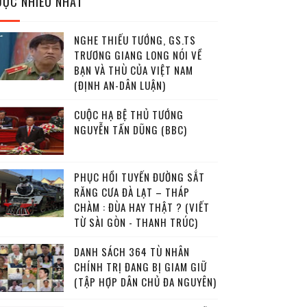
ĐỌC NHIỀU NHẤT
NGHE THIẾU TƯỚNG, GS.TS
TRƯƠNG GIANG LONG NÓI VỀ
BẠN VÀ THÙ CỦA VIỆT NAM
(ĐỊNH AN-DÂN LUẬN)
CUỘC HẠ BỆ THỦ TƯỚNG
NGUYỄN TẤN DŨNG (BBC)
PHỤC HỒI TUYẾN ĐƯỜNG SẮT
RĂNG CƯA ĐÀ LẠT – THÁP
CHÀM : ĐÙA HAY THẬT ? (VIẾT
TỪ SÀI GÒN - THANH TRÚC)
DANH SÁCH 364 TÙ NHÂN
CHÍNH TRỊ ĐANG BỊ GIAM GIỮ
(TẬP HỢP DÂN CHỦ ĐA NGUYÊN)