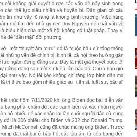
ém cỏi không giải quyết được các vấn đề nảy sinh trong
ào các thế lực siêu nhiên và huyền bí. Dân gian có câu
iềm tin như vậy rõ ràng là không bình thường. Việc hàng
 hâm mộ tìm đến nhà gymer Duy Nguyễn để chất vấn về
là biểu hiện của một xã hội không có luật pháp. Thay vì
 nhà để “dằn mặt” đối phương.
 với một “thuyết âm mưu” đó là “cuộc bầu cử tổng thống
iải những vấn đề chính trị, kinh tế, xã hội theo hướng gán
lực ngầm đứng đằng sau. Đây là một giả thuyết buộc tội
ay đứng đằng sau một sự kiện lớn nào đó. Chưa bao giờ
 đại như vậy. Nó lôi kéo không chỉ tầng lớp bình dân mà
trí thức bao gồm nhiều giáo sư, tiến sĩ, luật sư, bác sĩ,
 kết thúc hôm 7/11/2020 khi ông Biden đọc bài diễn văn
iểu bang phải chấm dứt các tranh kiện và xác nhận người
đoàn bỏ phiếu để xác nhận lại lần cuối người đắc cử cũng
y đổi là 306 phiếu cho Biden và 232 cho Donald Trump.
ện Mitch McConnell cũng đã chúc mừng ông Biden. Trước
rump đã thất bại ở hầu hết các tòa án, từ tiểu bang đến