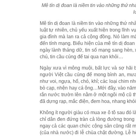
Mê tín dị đoan là niềm tin vào những thứ n
l
Mê tín dị đoan là niềm tin vào những thứ n
luật tự nhiên, chủ yếu xuất hiện trong lĩnh 
gia đình mà lan ra cả cộng đồng. Nó làm mấ
đến tính mạng. Biểu hiện của mê tín dị đoan
ngày lành tháng dữ, tin số mạng sang hèn, x
chú, tin cầu cúng để tai qua nạn khỏi…
Ngày xưa vì mông muội, bất lực và sợ hãi b
người Việt cầu cúng để mong bình an, mưa 
như voi, ngựa, hổ, chó, khỉ; các loại chim nh
bò cạp, nhện hay cá ông…Mới đây, vào năm
rắn nước trườn lên nằm ở một ngôi mộ cũ th
đã dựng rạp, mắc điện, đem hoa, nhang khói
Không ít người giàu có mua xe ô tô sau đó l
chỉ dân đen đứng tràn cả lòng đường trong
ngay cả các quan chức cộng sản cũng rất mê
(của nhà nước) đi lễ chùa chật đường. Lễ h