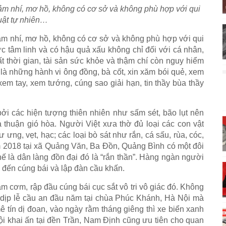
hảm nhí, mơ hồ, không có cơ sở và không phù hợp với qui
uật tự nhiên…
hảm nhí, mơ hồ, không có cơ sở và không phù hợp với qui
vực tâm linh và có hậu quả xấu không chỉ đối với cá nhân,
t thời gian, tài sản sức khỏe và thậm chí còn nguy hiểm
 là những hành vi ông đồng, bà cốt, xin xăm bói quẻ, xem
em tay, xem tướng, cúng sao giải hạn, tin thầy bùa thầy
ởi các hiện tượng thiên nhiên như sấm sét, bão lụt nên
thuận gió hòa. Người Việt xưa thờ đủ loại các con vật
ư ưng, vẹt, hạc; các loại bò sát như rắn, cá sấu, rùa, cóc,
 2018 tại xã Quảng Văn, Ba Đồn, Quảng Bình có một đôi
ế là dân làng đồn đại đó là “rắn thần”. Hàng ngàn người
 đến cúng bái và lập đàn cầu khấn.
àm cơm, rập đầu cúng bái cục sắt vô tri vô giác đó. Không
 dịp lễ cầu an đầu năm tại chùa Phúc Khánh, Hà Nội mà
 tín dị đoan, vào ngày rằm tháng giêng thì xe biển xanh
ội khai ấn tại đền Trần, Nam Định cũng ưu tiên cho quan