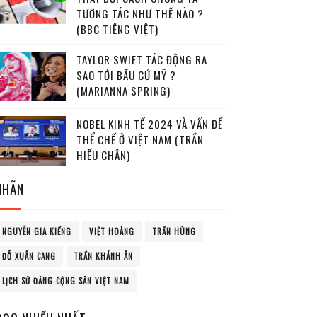
TƯƠNG TÁC NHƯ THẾ NÀO ?
(BBC TIẾNG VIỆT)
TAYLOR SWIFT TÁC ĐỘNG RA
SAO TỚI BẦU CỬ MỸ ?
(MARIANNA SPRING)
NOBEL KINH TẾ 2024 VÀ VẤN ĐỀ
THỂ CHẾ Ở VIỆT NAM (TRẦN
HIẾU CHÂN)
NHÃN
NGUYỄN GIA KIỂNG
VIỆT HOÀNG
TRẦN HÙNG
ĐỖ XUÂN CANG
TRẦN KHÁNH ÂN
LỊCH SỬ ĐẢNG CỘNG SẢN VIỆT NAM