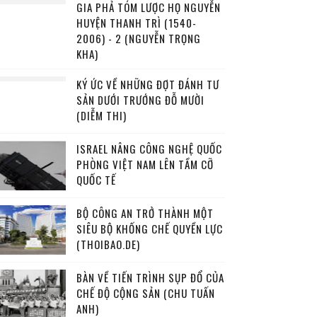
GIA PHẢ TÓM LƯỢC HỌ NGUYỄN
HUYỆN THANH TRÌ (1540-
2006) - 2 (NGUYỄN TRỌNG
KHA)
KÝ ỨC VỀ NHỮNG ĐỢT ĐÁNH TƯ
SẢN DƯỚI TRƯỚNG ĐỖ MƯỜI
(DIỄM THI)
ISRAEL NÂNG CÔNG NGHỆ QUỐC
PHÒNG VIỆT NAM LÊN TẦM CỠ
QUỐC TẾ
BỘ CÔNG AN TRỞ THÀNH MỘT
SIÊU BỘ KHỐNG CHẾ QUYỀN LỰC
(THOIBAO.DE)
BÀN VỀ TIẾN TRÌNH SỤP ĐỔ CỦA
CHẾ ĐỘ CỘNG SẢN (CHU TUẤN
ANH)