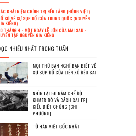
ÁC KHÁI NIỆM CHÍNH TRỊ NỀN TẢNG (HỒNG VIỆT)
Ồ SƠ VỀ SỰ SỤP ĐỔ CỦA TRUNG QUỐC (NGUYỄN
IA KIỂNG)
0 THÁNG 4 - MỘT NGÀY LỄ LỚN CỦA MAI SAU -
UYỂN TẬP NGUYỄN GIA KIỂNG
ĐỌC NHIỀU NHẤT TRONG TUẦN
MỌI THỨ BẠN NGHĨ BẠN BIẾT VỀ
SỰ SỤP ĐỔ CỦA LIÊN XÔ ĐỀU SAI
NHÌN LẠI 50 NĂM CHẾ ĐỘ
KHMER ĐỎ VÀ CÁCH CAI TRỊ
KIỂU DIỆT CHỦNG (CHI
PHƯƠNG)
TỪ HÁN VIỆT GỐC NHẬT