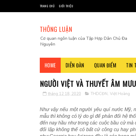
TRANG CHỦ
GIỚI THIỆU
THÔNG LUẬN
Cơ quan ngôn luận của Tập Hợp Dân Chủ Đa
Nguyên
HOME
DIỄN ĐÀN
QUAN ĐIỂM
TIN 
NGƯỜI VIỆT VÀ THUYẾT ÂM MƯU
tháng 12 18, 2020
THDCĐN
,
Việt Hoàng
Như vậy nếu một người yêu quí nước Mỹ, n
mẫu thì không có lý do gì để phản đối hệ t
đến nay hầu như trong các cuộc bầu cử mà có
đối lập không thể có bất cứ công cụ hay ph