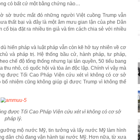
hông có bất cứ một bằng chứng nào…
à sờ sờ trước mắt đó những người Việt cuồng Trump vẫn
ưa thất bại và đây là một âm mưu gian lận của phe Dân
 cố bịa đặt ra nhiều tin giả và tìm cách chia sẻ với nhiều
, dù hiến pháp và luật pháp vẫn còn kẽ hở tuy nhiên về cơ
hủ và pháp trị. Hệ thống bầu cử, hành pháp, tư pháp,
heo chế độ tổng thống nhưng lại tản quyền, 50 tiểu bang
a thu nhỏ, có quốc hội và tòa án độc lập. Chính vì vậy mà
ng được Tối Cao Pháp Viện cứu xét vì không có cơ sở
p bổ nhiệm cũng không giúp gì được Trump vì không thể
ông được Tối Cao Pháp Viện cứu xét vì không có cơ sở
pháp lý.
gưỡng mộ nước Mỹ, tin tưởng và lấy nước Mỹ làm hình
hống dân chủ đang vận hành tại nước Mỹ. Hơn nữa, từ xưa