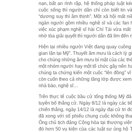
nạn, bất an rình rập, hệ thống pháp luật k
cuộc sống thì người dân chỉ còn biết tin v
“dương suy thì âm thịnh”. Một xã hội mất n
ngàn người gồm nhiều nghệ sĩ và các fan
việc xúc phạm nghệ sĩ hài Chí Tài vừa mất 
nhờ tòa giải quyết thì người dân đã tìm đến
Hiện tại nhiều người Việt đang quay cuồng
gian lận tại Mỹ”. Thuyết âm mưu là cách lý g
cho chúng những âm mưu bí mật của các thế 
một nhóm người hay một tổ chức gây nên h
chúng ta chứng kiến một cuộc “lên đồng” vĩ
còn cuốn theo cả những tầng lớp được xem là 
nhà báo, nghệ sĩ…
Trên thực tế cuộc bầu cử tổng thống Mỹ đã
tuyên bố thắng cử. Ngày 8/12 là ngày các t
chiến thắng, ngày 14/12 là ngày đại cử tri 
đã xong với số phiếu chung cuộc không tha
Ông chủ tịch đảng Cộng hòa tại thượng vi
đó hơn 50 vụ kiện của các luật sư ủng hộ T