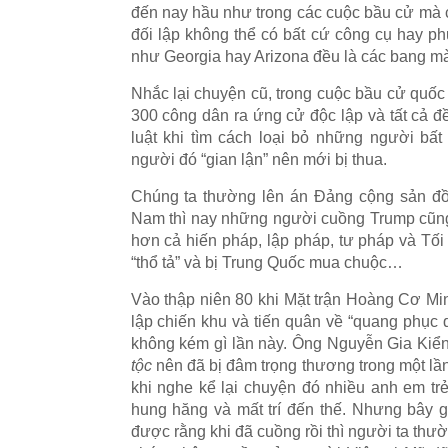
đến nay hầu như trong các cuộc bầu cử mà có
đối lập không thể có bất cứ công cụ hay ph
như Georgia hay Arizona đều là các bang m
Nhắc lại chuyện cũ, trong cuộc bầu cử quốc
300 công dân ra ứng cử độc lập và tất cả đề
luật khi tìm cách loại bỏ những người bấ
người đó “gian lận” nên mới bị thua.
Chúng ta thường lên án Đảng cộng sản đồ
Nam thì nay những người cuồng Trump cũng
hơn cả hiến pháp, lập pháp, tư pháp và Tối
“thổ tả” và bị Trung Quốc mua chuộc…
Vào thập niên 80 khi Mặt trận Hoàng Cơ Min
lập chiến khu và tiến quân về “quang phục 
không kém gì lần này. Ông Nguyễn Gia Kiển
tộc
nên đã bị đâm trọng thương trong một lầ
khi nghe kể lại chuyện đó nhiều anh em tr
hung hăng và mất trí đến thế. Nhưng bây g
được rằng khi đã cuồng rồi thì người ta thườn