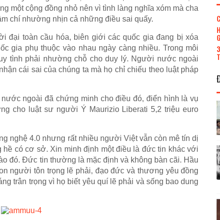
ng một cộng đồng nhỏ nên vì tình làng nghĩa xóm mà cha
C
ậm chí nhường nhịn cả những điều sai quấy.
H
G
i đại toàn cầu hóa, biên giới các quốc gia đang bị xóa
3
quốc gia phụ thuộc vào nhau ngày càng nhiều. Trong môi
T
 duy tình phải nhường chỗ cho duy lý. Người nước ngoài
hận cái sai của chúng ta mà họ chỉ chiếu theo luật pháp
 nước ngoài đã chứng minh cho điều đó, điển hình là vụ
ng cho luật sư người Ý Maurizio Liberati 5,2 triệu euro
ng nghệ 4.0 nhưng rất nhiều người Việt vẫn còn mê tín dị
hề có cơ sở. Xin minh định một điều là đức tin khác với
 nào đó. Đức tin thường là mặc định và không bàn cãi. Hầu
con người tôn trọng lẽ phải, đạo đức và thương yêu đồng
đáng trân trọng vì họ biết yêu quí lẽ phải và sống bao dung