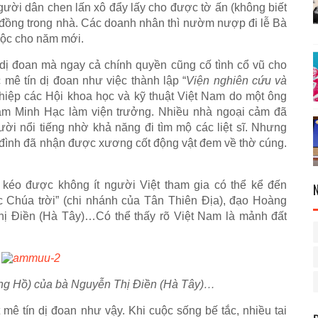
gười dân chen lấn xô đẩy lấy cho được tờ ấn (không biết
 đồng trong nhà. Các doanh nhân thì nườm nượp đi lễ Bà
 lộc cho năm mới.
dị đoan mà ngay cả chính quyền cũng cố tình cổ vũ cho
mê tín dị đoan như việc thành lập “
Viện nghiên cứu và
 hiệp các Hội khoa học và kỹ thuật Việt Nam do một ông
ạm Minh Hạc làm viện trưởng. Nhiều nhà ngoại cảm đã
i nổi tiếng nhờ khả năng đi tìm mộ các liệt sĩ. Nhưng
 gia đình đã nhận được xương cốt động vật đem về thờ cúng.
i kéo được không ít người Việt tham gia có thể kể đến
 Chúa trời” (chi nhánh của Tân Thiên Địa), đạo Hoàng
ị Điền (Hà Tây)…Có thể thấy rõ Việt Nam là mảnh đất
ng Hồ) của bà Nguyễn Thị Điền (Hà Tây)…
mê tín dị đoan như vậy. Khi cuộc sống bế tắc, nhiều tai