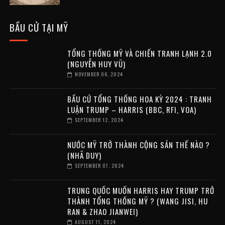
BẦU CỬ TẠI MỸ
TỔNG THỐNG MỸ VÀ CHIẾN TRANH LẠNH 2.0
(NGUYỄN HUY VŨ)
NOVEMBER 06, 2024
BẦU CỬ TỔNG THỐNG HOA KỲ 2024 : TRANH
LUẬN TRUMP – HARRIS (BBC, RFI, VOA)
SEPTEMBER 12, 2024
NƯỚC MỸ TRỞ THÀNH CỘNG SẢN THẾ NÀO ?
(NHÃ DUY)
SEPTEMBER 07, 2024
TRUNG QUỐC MUỐN HARRIS HAY TRUMP TRỞ
THÀNH TỔNG THỐNG MỸ ? (WANG JISI, HU
RAN & ZHAO JIANWEI)
AUGUST 11, 2024