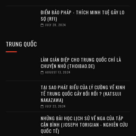
ĐIỂM BÁO PHÁP - THÍCH MINH TUỆ GÂY LO
SỢ (RFI)
JULY 28, 2024
TRUNG QUỐC
LÀM GIÁN ĐIỆP CHO TRUNG QUỐC CHỈ LÀ
CHUYỆN NHỎ (THOIBAO.DE)
AUGUST 13, 2024
TẠI SAO PHÁT BIỂU CỦA LÝ CƯỜNG VỀ KINH
TẾ TRUNG QUỐC GÂY BỐI RỐI ? (KATSUJI
NAKAZAWA)
JULY 23, 2024
NHỮNG BÀI HỌC LỊCH SỬ VỀ NGA CỦA TẬP
CẬN BÌNH (JOSEPH TORIGIAN - NGHIÊN CỨU
QUỐC TẾ)