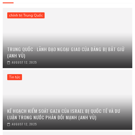
chính trị Trung Quốc
TRUNG QUỐC : LÃNH ĐẠO NGOẠI GIAO CỦA ĐẢNG BỊ BẮT GIỮ
(ANH VŨ)
AUGUST 12, 2025
Tin tức
KẾ HOẠCH KIỂM SOÁT GAZA CỦA ISRAEL BỊ QUỐC TẾ VÀ DƯ
LUẬN TRONG NƯỚC PHẢN ĐỐI MẠNH (ANH VŨ)
AUGUST 12, 2025