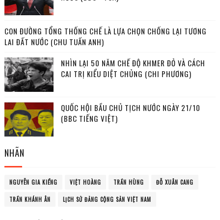
CON ĐƯỜNG TỔNG THỐNG CHẾ LÀ LỰA CHỌN CHỐNG LẠI TƯƠNG
LAI ĐẤT NƯỚC (CHU TUẤN ANH)
NHÌN LẠI 50 NĂM CHẾ ĐỘ KHMER ĐỎ VÀ CÁCH
CAI TRỊ KIỂU DIỆT CHỦNG (CHI PHƯƠNG)
QUỐC HỘI BẦU CHỦ TỊCH NƯỚC NGÀY 21/10
(BBC TIẾNG VIỆT)
NHÃN
NGUYỄN GIA KIỂNG
VIỆT HOÀNG
TRẦN HÙNG
ĐỖ XUÂN CANG
TRẦN KHÁNH ÂN
LỊCH SỬ ĐẢNG CỘNG SẢN VIỆT NAM