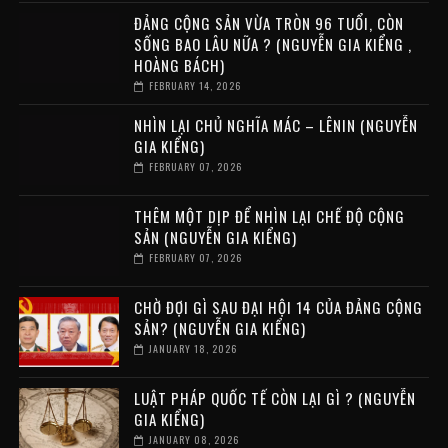
ĐẢNG CỘNG SẢN VỪA TRÒN 96 TUỔI, CÒN
SỐNG BAO LÂU NỮA ? (NGUYỄN GIA KIỂNG ,
HOÀNG BÁCH)
FEBRUARY 14, 2026
NHÌN LẠI CHỦ NGHĨA MÁC – LÊNIN (NGUYỄN
GIA KIỂNG)
FEBRUARY 07, 2026
THÊM MỘT DỊP ĐỂ NHÌN LẠI CHẾ ĐỘ CỘNG
SẢN (NGUYỄN GIA KIỂNG)
FEBRUARY 07, 2026
CHỜ ĐỢI GÌ SAU ĐẠI HỘI 14 CỦA ĐẢNG CỘNG
SẢN? (NGUYỄN GIA KIỂNG)
JANUARY 18, 2026
LUẬT PHÁP QUỐC TẾ CÒN LẠI GÌ ? (NGUYỄN
GIA KIỂNG)
JANUARY 08, 2026