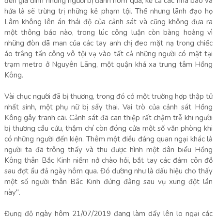
đến gia đình những người bị đánh hôm qua, kể cả các nhà báo và
hứa là sẽ trừng trị những kẻ phạm tội. Thế nhưng lãnh đạo họ
Lâm không lên án thái độ của cảnh sát và cũng không đưa ra
một thông báo nào, trong lúc công luận còn bàng hoàng vì
những đòn dã man của các tay anh chị đeo mặt nạ trong chiếc
áo trắng tấn công vô tội vạ vào tất cả những người có mặt tại
trạm metro ở Nguyên Lãng, một quận khá xa trung tâm Hồng
Kông.
Vài chục người đã bị thương, trong đó có một trường hợp thập tử
nhất sinh, một phụ nữ bị sẩy thai. Vai trò của cảnh sát Hồng
Kông gây tranh cãi. Cảnh sát đã can thiệp rất chậm trễ khi người
bị thương cầu cứu, thậm chí còn đóng cửa một số văn phòng khi
có những người đến kiện. Thêm một điều đáng quan ngại khác là
người ta đã trông thấy và thu được hình một dân biểu Hồng
Kông thân Bắc Kinh niềm nở chào hỏi, bắt tay các đám côn đồ
sau đợt ẩu đả ngày hôm qua. Đó dường như là dấu hiệu cho thấy
một số người thân Bắc Kinh đứng đằng sau vụ xung đột lần
này".
Đụng độ ngày hôm 21/07/2019 đang làm dấy lên lo ngại các