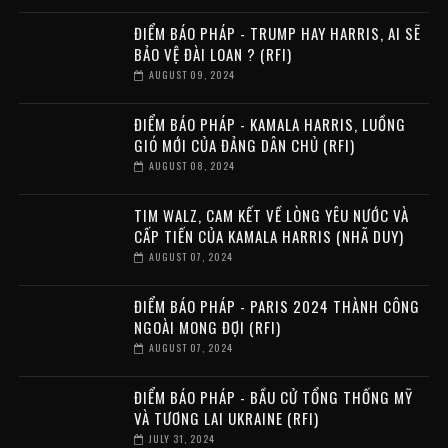
ĐIỂM BÁO PHÁP - TRUMP HAY HARRIS, AI SẼ
BẢO VỆ ĐÀI LOAN ? (RFI)
AUGUST 09, 2024
ĐIỂM BÁO PHÁP - KAMALA HARRIS, LUỒNG
GIÓ MỚI CỦA ĐẢNG DÂN CHỦ (RFI)
AUGUST 08, 2024
TIM WALZ, CAM KẾT VỀ LÒNG YÊU NƯỚC VÀ
CẤP TIẾN CỦA KAMALA HARRIS (NHÃ DUY)
AUGUST 07, 2024
ĐIỂM BÁO PHÁP - PARIS 2024 THÀNH CÔNG
NGOÀI MONG ĐỢI (RFI)
AUGUST 07, 2024
ĐIỂM BÁO PHÁP - BẦU CỬ TỔNG THỐNG MỸ
VÀ TƯƠNG LAI UKRAINE (RFI)
JULY 31, 2024