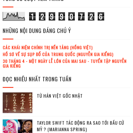
1
2
9
9
0
7
2
6
NHỮNG NỘI DUNG ĐÁNG CHÚ Ý
CÁC KHÁI NIỆM CHÍNH TRỊ NỀN TẢNG (HỒNG VIỆT)
HỒ SƠ VỀ SỰ SỤP ĐỔ CỦA TRUNG QUỐC (NGUYỄN GIA KIỂNG)
30 THÁNG 4 - MỘT NGÀY LỄ LỚN CỦA MAI SAU - TUYỂN TẬP NGUYỄN
GIA KIỂNG
ĐỌC NHIỀU NHẤT TRONG TUẦN
TỪ HÁN VIỆT GỐC NHẬT
TAYLOR SWIFT TÁC ĐỘNG RA SAO TỚI BẦU CỬ
MỸ ? (MARIANNA SPRING)