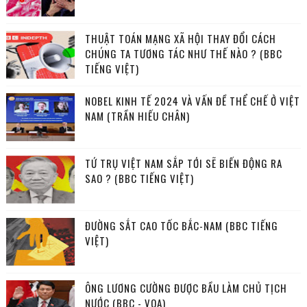
THUẬT TOÁN MẠNG XÃ HỘI THAY ĐỔI CÁCH
CHÚNG TA TƯƠNG TÁC NHƯ THẾ NÀO ? (BBC
TIẾNG VIỆT)
NOBEL KINH TẾ 2024 VÀ VẤN ĐỀ THỂ CHẾ Ở VIỆT
NAM (TRẦN HIẾU CHÂN)
TỨ TRỤ VIỆT NAM SẮP TỚI SẼ BIẾN ĐỘNG RA
SAO ? (BBC TIẾNG VIỆT)
ĐƯỜNG SẮT CAO TỐC BẮC-NAM (BBC TIẾNG
VIỆT)
ÔNG LƯƠNG CƯỜNG ĐƯỢC BẦU LÀM CHỦ TỊCH
NƯỚC (BBC - VOA)