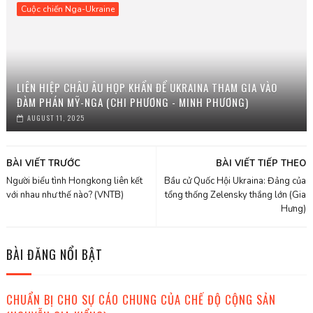
Cuộc chiến Nga-Ukraine
LIÊN HIỆP CHÂU ÂU HỌP KHẨN ĐỂ UKRAINA THAM GIA VÀO
ĐÀM PHÁN MỸ-NGA (CHI PHƯƠNG - MINH PHƯƠNG)
AUGUST 11, 2025
BÀI VIẾT TRƯỚC
BÀI VIẾT TIẾP THEO
Người biểu tình Hongkong liên kết
Bầu cử Quốc Hội Ukraina: Đảng của
với nhau như thế nào? (VNTB)
tổng thống Zelensky thắng lớn (Gia
Hưng)
BÀI ĐĂNG NỔI BẬT
CHUẨN BỊ CHO SỰ CÁO CHUNG CỦA CHẾ ĐỘ CỘNG SẢN