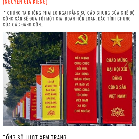
(NGUYỄN GIA KIỂNG)
" CHÚNG TA KHÔNG PHẢI LO NGẠI RẰNG SỰ CÁO CHUNG CỦA CHẾ ĐỘ
CỘNG SẢN SẼ ĐƯA TỚI MỘT GIAI ĐOẠN HỖN LOẠN. ĐẶC TÍNH CHUNG
CỦA CÁC ĐẢNG CỘN...
TỔNG SỐ LƯỢT XEM TRANG