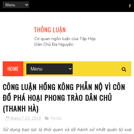
THÔNG LUẬN
Cơ quan ngôn luận của Tập Hợp
Dân Chủ Đa Nguyên
HOME
CÔNG LUẬN HỒNG KÔNG PHẪN NỘ VÌ CÔN
ĐỒ PHÁ HOẠI PHONG TRÀO DÂN CHỦ
(THANH HÀ)
tháng 7 23, 2019
Tin tức
Sử dụng bạo lực là thói quen và lối hành xử nhất quán từ xưa