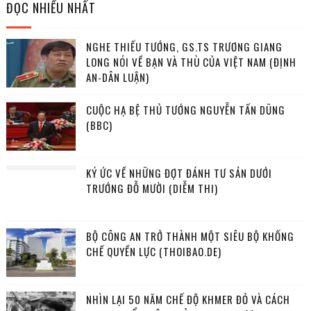
ĐỌC NHIỀU NHẤT
NGHE THIẾU TƯỚNG, GS.TS TRƯƠNG GIANG
LONG NÓI VỀ BẠN VÀ THÙ CỦA VIỆT NAM (ĐỊNH
AN-DÂN LUẬN)
CUỘC HẠ BỆ THỦ TƯỚNG NGUYỄN TẤN DŨNG
(BBC)
KÝ ỨC VỀ NHỮNG ĐỢT ĐÁNH TƯ SẢN DƯỚI
TRƯỚNG ĐỖ MƯỜI (DIỄM THI)
BỘ CÔNG AN TRỞ THÀNH MỘT SIÊU BỘ KHỐNG
CHẾ QUYỀN LỰC (THOIBAO.DE)
NHÌN LẠI 50 NĂM CHẾ ĐỘ KHMER ĐỎ VÀ CÁCH