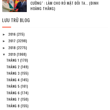
CƯỜNG" : LÀM CHO RÕ MẶT ĐÔI TA... (ĐINH
HOÀNG THẮNG)
LƯU TRỮ BLOG
2016
(215)
►
2017
(3298)
►
2018
(2275)
►
2019
(1968)
▼
THÁNG 1
(170)
THÁNG 2
(149)
THÁNG 3
(155)
THÁNG 4
(145)
THÁNG 5
(161)
THÁNG 6
(174)
THÁNG 7
(150)
THÁNG 8
(155)