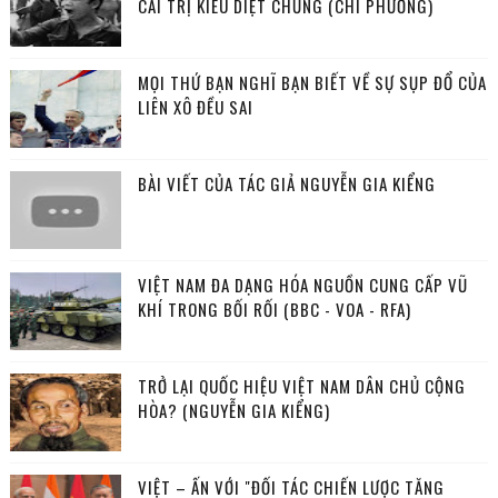
CAI TRỊ KIỂU DIỆT CHỦNG (CHI PHƯƠNG)
MỌI THỨ BẠN NGHĨ BẠN BIẾT VỀ SỰ SỤP ĐỔ CỦA
LIÊN XÔ ĐỀU SAI
BÀI VIẾT CỦA TÁC GIẢ NGUYỄN GIA KIỂNG
VIỆT NAM ĐA DẠNG HÓA NGUỒN CUNG CẤP VŨ
KHÍ TRONG BỐI RỐI (BBC - VOA - RFA)
TRỞ LẠI QUỐC HIỆU VIỆT NAM DÂN CHỦ CỘNG
HÒA? (NGUYỄN GIA KIỂNG)
VIỆT – ẤN VỚI "ĐỐI TÁC CHIẾN LƯỢC TĂNG