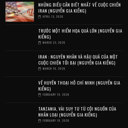
NHỮNG ĐIỀU CẦN BIẾT NHẤT VỀ CUỘC CHIẾN
IRAN (NGUYỄN GIA KIỂNG)
APRIL 13, 2026
TRƯỚC MỘT HIỂM HỌA QUÁ LỚN (NGUYỄN GIA
KIỂNG)
MARCH 23, 2026
IRAN : NGUYÊN NHÂN VÀ HẬU QUẢ CỦA MỘT
CUỘC CHIẾN TỒI BẠI (NGUYỄN GIA KIỂNG)
MARCH 10, 2026
VỀ HUYỀN THOẠI HỒ CHÍ MINH (NGUYỄN GIA
KIỂNG)
FEBRUARY 19, 2026
TANZANIA, VÀI SUY TƯ TỪ CỘI NGUỒN CỦA
NHÂN LOẠI (NGUYỄN GIA KIỂNG)
FEBRUARY 19, 2026