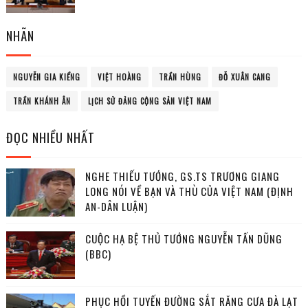
NHÃN
NGUYỄN GIA KIỂNG
VIỆT HOÀNG
TRẦN HÙNG
ĐỖ XUÂN CANG
TRẦN KHÁNH ÂN
LỊCH SỬ ĐẢNG CỘNG SẢN VIỆT NAM
ĐỌC NHIỀU NHẤT
NGHE THIẾU TƯỚNG, GS.TS TRƯƠNG GIANG
LONG NÓI VỀ BẠN VÀ THÙ CỦA VIỆT NAM (ĐỊNH
AN-DÂN LUẬN)
CUỘC HẠ BỆ THỦ TƯỚNG NGUYỄN TẤN DŨNG
(BBC)
PHỤC HỒI TUYẾN ĐƯỜNG SẮT RĂNG CƯA ĐÀ LẠT