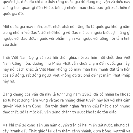
quyền lực, điều đó chỉ cho thấy rằng quốc gia đó đang mạt vận và điều này
chẳng liên quan gì đến Pháp, bởi sự nhiệm màu chưa bao giờ xuất hiện ở
quốc gia đó.
Một quốc gia may mắn, trước nhất phải nói rằng đó là quốc gia không nằm
trong nhóm "vô đạo". Bởi nhờ không vô đạo mà con người biết sợ những gì
ngược với đạo đức, ngược với phẩm hạnh và ngược với tiếng nói tâm linh
sâu thẳm.
Thời Việt Nam Cộng sản xã hội chủ nghĩa, nói xa hơn một chút, thời Việt
Nam Cộng Hòa, dường như Pháp Phật vẫn chưa chạm đến quốc gia này,
hay nói cách khác là Việt Nam không có may mắn hay mảnh đất tâm hồn
của số đông, rất đông người Việt không đủ trù phú để hạt mầm Phật Pháp
nảy nở.
Bằng chứng của vấn đề này là từ những năm 1963, đã có nhiều kẻ khoác
áo tu hoạt động nằm vùng và tạo ra những chiến tuyến nảy lửa với nhà cầm
quyền Việt Nam Cộng Hòa trên danh nghĩa "tranh đấu Phật giáo" nhưng
thực chất, đó là một kiểu vận động chánh trị được khoác áo tôn giáo.
Và, khi chế độ cộng sản lên nắm quyền trên cả hai miền đất nước, những cái
cây "tranh đấu Phật giáo" lại đâm thêm cành nhánh, đơm bông, kết trái và