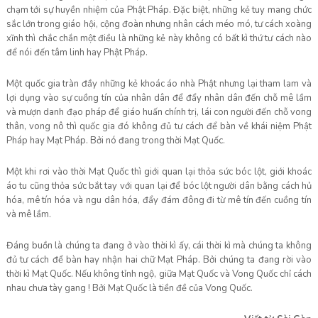
chạm tới sự huyền nhiệm của Phật Pháp. Đặc biệt, những kẻ tuy mang chức
sắc lớn trong giáo hội, cộng đoàn nhưng nhân cách méo mó, tư cách xoàng
xĩnh thì chắc chắn một điều là những kẻ này không có bất kì thứ tư cách nào
để nói đến tâm linh hay Phật Pháp.
Một quốc gia tràn đầy những kẻ khoác áo nhà Phật nhưng lại tham lam và
lợi dụng vào sự cuồng tín của nhân dân để đẩy nhân dân đến chỗ mê lầm
và mượn danh đạo pháp để giáo huấn chính trị, lái con người đến chỗ vong
thân, vong nô thì quốc gia đó không đủ tư cách để bàn về khái niệm Phật
Pháp hay Mạt Pháp. Bởi nó đang trong thời Mạt Quốc.
Một khi rơi vào thời Mạt Quốc thì giới quan lại thỏa sức bóc lột, giới khoác
áo tu cũng thỏa sức bắt tay với quan lại để bóc lột người dân bằng cách hủ
hóa, mê tín hóa và ngu dân hóa, đẩy đám đông đi từ mê tín đến cuồng tín
và mê lầm.
Đáng buồn là chúng ta đang ở vào thời kì ấy, cái thời kì mà chúng ta không
đủ tư cách để bàn hay nhận hai chữ Mạt Pháp. Bởi chúng ta đang rời vào
thời kì Mạt Quốc. Nếu không tỉnh ngộ, giữa Mạt Quốc và Vong Quốc chỉ cách
nhau chưa tày gang ! Bởi Mạt Quốc là tiền đề của Vong Quốc.