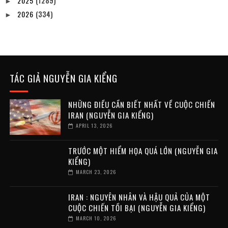
2025
(1289)
►
2026
(334)
►
TÁC GIẢ NGUYỄN GIA KIỂNG
NHỮNG ĐIỀU CẦN BIẾT NHẤT VỀ CUỘC CHIẾN
IRAN (NGUYỄN GIA KIỂNG)
APRIL 13, 2026
TRƯỚC MỘT HIỂM HỌA QUÁ LỚN (NGUYỄN GIA
KIỂNG)
MARCH 23, 2026
IRAN : NGUYÊN NHÂN VÀ HẬU QUẢ CỦA MỘT
CUỘC CHIẾN TỒI BẠI (NGUYỄN GIA KIỂNG)
MARCH 10, 2026