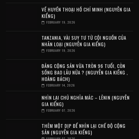
VỀ HUYỀN THOẠI HỒ CHÍ MINH (NGUYỄN GIA
KIỂNG)
FEBRUARY 19, 2026
TANZANIA, VÀI SUY TƯ TỪ CỘI NGUỒN CỦA
NHÂN LOẠI (NGUYỄN GIA KIỂNG)
FEBRUARY 19, 2026
ĐẢNG CỘNG SẢN VỪA TRÒN 96 TUỔI, CÒN
SỐNG BAO LÂU NỮA ? (NGUYỄN GIA KIỂNG ,
HOÀNG BÁCH)
FEBRUARY 14, 2026
NHÌN LẠI CHỦ NGHĨA MÁC – LÊNIN (NGUYỄN
GIA KIỂNG)
FEBRUARY 07, 2026
THÊM MỘT DỊP ĐỂ NHÌN LẠI CHẾ ĐỘ CỘNG
SẢN (NGUYỄN GIA KIỂNG)
FEBRUARY 07, 2026