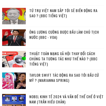
TỨ TRỤ VIỆT NAM SẮP TỚI SẼ BIẾN ĐỘNG RA
SAO ? (BBC TIẾNG VIỆT)
ÔNG LƯƠNG CƯỜNG ĐƯỢC BẦU LÀM CHỦ TỊCH
NƯỚC (BBC - VOA)
THUẬT TOÁN MẠNG XÃ HỘI THAY ĐỔI CÁCH
CHÚNG TA TƯƠNG TÁC NHƯ THẾ NÀO ? (BBC
TIẾNG VIỆT)
TAYLOR SWIFT TÁC ĐỘNG RA SAO TỚI BẦU CỬ
MỸ ? (MARIANNA SPRING)
NOBEL KINH TẾ 2024 VÀ VẤN ĐỀ THỂ CHẾ Ở VIỆT
NAM (TRẦN HIẾU CHÂN)