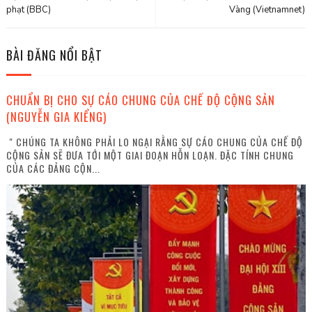
phạt (BBC)
Vàng (Vietnamnet)
BÀI ĐĂNG NỔI BẬT
CHUẨN BỊ CHO SỰ CÁO CHUNG CỦA CHẾ ĐỘ CỘNG SẢN
(NGUYỄN GIA KIỂNG)
" CHÚNG TA KHÔNG PHẢI LO NGẠI RẰNG SỰ CÁO CHUNG CỦA CHẾ ĐỘ
CỘNG SẢN SẼ ĐƯA TỚI MỘT GIAI ĐOẠN HỖN LOẠN. ĐẶC TÍNH CHUNG
CỦA CÁC ĐẢNG CỘN...