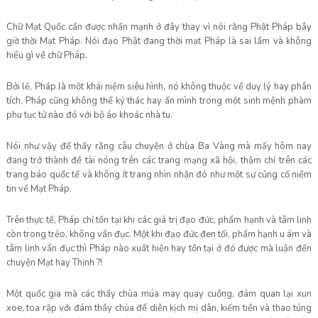
Chữ Mạt Quốc cần được nhấn mạnh ở đây thay vì nói rằng Phật Pháp bây
giờ thời Mạt Pháp. Nói đạo Phật đang thời mạt Pháp là sai lầm và không
hiểu gì về chữ Pháp.
Bởi lẽ, Pháp là một khái niệm siêu hình, nó không thuộc về duy lý hay phân
tích, Pháp cũng không thể ký thác hay ẩn mình trong một sinh mệnh phàm
phu tục tử nào đó với bộ áo khoác nhà tu.
Nói như vậy để thấy rằng câu chuyện ở chùa Ba Vàng mà mấy hôm nay
đang trở thành đề tài nóng trên các trang mạng xã hội, thậm chí trên các
trang báo quốc tế và không ít trang nhìn nhận đó như một sự củng cố niềm
tin về Mạt Pháp.
Trên thực tế, Pháp chỉ tồn tại khi các giá trị đạo đức, phẩm hạnh và tâm linh
còn trong trẻo, không vẩn đục. Một khi đạo đức đen tối, phẩm hạnh u ám và
tâm linh vẩn đục thì Pháp nào xuất hiện hay tồn tại ở đó được mà luận đến
chuyện Mạt hay Thịnh ?!
Một quốc gia mà các thầy chùa múa may quay cuồng, đám quan lại xun
xoe, toa rập với đám thầy chùa để diễn kịch mị dân, kiếm tiền và thao túng