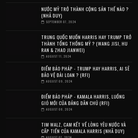
NƯỚC MỸ TRỞ THÀNH CỘNG SẢN THẾ NÀO ?
(NHÃ DUY)
SEPTEMBER 07, 2024
TRUNG QUỐC MUỐN HARRIS HAY TRUMP TRỞ
THÀNH TỔNG THỐNG MỸ ? (WANG JISI, HU
RAN & ZHAO JIANWEI)
AUGUST 11, 2024
ĐIỂM BÁO PHÁP - TRUMP HAY HARRIS, AI SẼ
BẢO VỆ ĐÀI LOAN ? (RFI)
AUGUST 09, 2024
ĐIỂM BÁO PHÁP - KAMALA HARRIS, LUỒNG
GIÓ MỚI CỦA ĐẢNG DÂN CHỦ (RFI)
AUGUST 08, 2024
TIM WALZ, CAM KẾT VỀ LÒNG YÊU NƯỚC VÀ
CẤP TIẾN CỦA KAMALA HARRIS (NHÃ DUY)
AUGUST 07, 2024