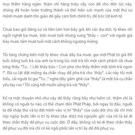
mọc thêm hàng ngàn, thậm chí hàng triệu cây con để cho đến lúc này,
chúng đã hoàn toàn trưởng thành và thể hiện sức mạnh của một thứ sứ
mệnh mượn danh tôn giáo để gây cảm tình chính trị, để bóc lột kinh tế.
Chưa bao giờ đáng sợ và tởm lợm hơn bây giờ, khi các đại đức, tỳ kheo chỉ
ngót nghét ba mươi, bốn mươi tuổi nhưng xưng "thầy – con" với người già
bảy mươi, tám mươi tuổi một cách không ngượng miệng.
Tôi từng chứng kiến một tỳ kheo chưa đầy ba mươi, gọi một Phật tử già 80
tuổi, bằng tuổi bà của anh ta trong lúc mời trà tôi một cách phách lối chưa
từng thấy. "Tư… ! Lên thầy bảo ! Con pha cho thầy thêm một bình trà ngon
!". Bà cụ lật đật miệng dạ chân chạy để pha trà cho ‘thầy". Lúc này tôi mới
hiểu, cái người bị gọi "Tư…" nghe đầy gầm ghè của "thầy" là một bà cụ chân
yếu tay run ! Tôi cũng hết muốn uống trà với "thầy".
Kể ra một chuyện nhỏ như vậy để thấy rằng hầu như hiếm có, thậm chí là
không có người tu nào có thể chạm đến Phật Pháp, bởi ngay từ đầu, người
ta đã chấp thủ và tự đặt mình vào vị trí "thầy" của cuộc đời cho dù chỉ mới
lóp ngóp bước lên vị trí tỳ kheo (đại đức) mà nguyên gốc của nó là kẻ đi
theo chân thầy để phục vụ cuộc đời. Ở đây, không có kẻ đi theo chân thầy
để phục vụ đời mà chỉ có kẻ ngồi phốc lên vị trí ấy để đời phục vụ.