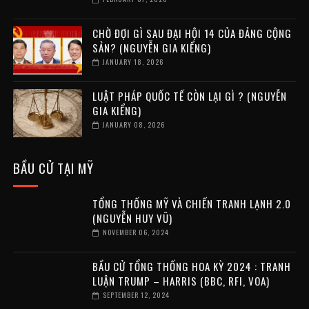
CHỜ ĐỢI GÌ SAU ĐẠI HỘI 14 CỦA ĐẢNG CỘNG
SẢN? (NGUYỄN GIA KIỂNG)
JANUARY 18, 2026
LUẬT PHÁP QUỐC TẾ CÒN LẠI GÌ ? (NGUYỄN
GIA KIỂNG)
JANUARY 08, 2026
BẦU CỬ TẠI MỸ
TỔNG THỐNG MỸ VÀ CHIẾN TRANH LẠNH 2.0
(NGUYỄN HUY VŨ)
NOVEMBER 06, 2024
BẦU CỬ TỔNG THỐNG HOA KỲ 2024 : TRANH
LUẬN TRUMP – HARRIS (BBC, RFI, VOA)
SEPTEMBER 12, 2024