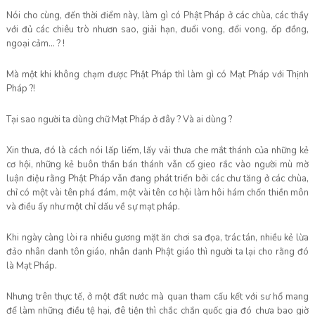
Nói cho cùng, đến thời điểm này, làm gì có Phật Pháp ở các chùa, các thầy
với đủ các chiêu trò nhươn sao, giải hạn, đuổi vong, đổi vong, ốp đồng,
ngoại cảm… ? !
Mà một khi không chạm được Phật Pháp thì làm gì có Mạt Pháp với Thịnh
Pháp ?!
Tại sao người ta dùng chữ Mạt Pháp ở đây ? Và ai dùng ?
Xin thưa, đó là cách nói lấp liếm, lấy vải thưa che mắt thánh của những kẻ
cơ hội, những kẻ buôn thần bán thánh vẫn cố gieo rắc vào người mù mờ
luận điệu rằng Phật Pháp vẫn đang phát triển bởi các chư tăng ở các chùa,
chỉ có một vài tên phá đám, một vài tên cơ hội làm hôi hám chốn thiền môn
và điều ấy như một chỉ dấu về sự mạt pháp.
Khi ngày càng lòi ra nhiều gương mặt ăn chơi sa đọa, trác tán, nhiều kẻ lừa
đảo nhân danh tôn giáo, nhân danh Phật giáo thì người ta lại cho rằng đó
là Mạt Pháp.
Nhưng trên thực tế, ở một đất nước mà quan tham cấu kết với sư hổ mang
để làm những điều tệ hại, đê tiện thì chắc chắn quốc gia đó chưa bao giờ