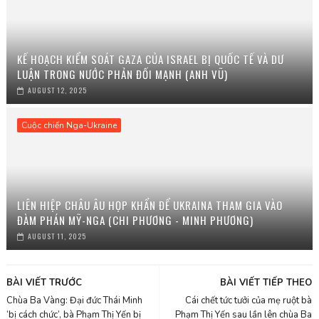
KẾ HOẠCH KIỂM SOÁT GAZA CỦA ISRAEL BỊ QUỐC TẾ VÀ DƯ
LUẬN TRONG NƯỚC PHẢN ĐỐI MẠNH (ANH VŨ)
AUGUST 12, 2025
Cuộc chiến Nga-Ukraine
LIÊN HIỆP CHÂU ÂU HỌP KHẨN ĐỂ UKRAINA THAM GIA VÀO
ĐÀM PHÁN MỸ-NGA (CHI PHƯƠNG - MINH PHƯƠNG)
AUGUST 11, 2025
BÀI VIẾT TRƯỚC
BÀI VIẾT TIẾP THEO
Chùa Ba Vàng: Đại đức Thái Minh
Cái chết tức tưởi của mẹ ruột bà
‘bị cách chức’, bà Phạm Thị Yến bị
Phạm Thị Yến sau lần lên chùa Ba