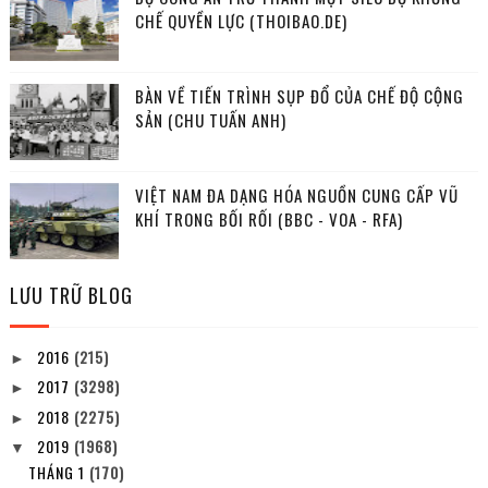
CHẾ QUYỀN LỰC (THOIBAO.DE)
BÀN VỀ TIẾN TRÌNH SỤP ĐỔ CỦA CHẾ ĐỘ CỘNG
SẢN (CHU TUẤN ANH)
VIỆT NAM ĐA DẠNG HÓA NGUỒN CUNG CẤP VŨ
KHÍ TRONG BỐI RỐI (BBC - VOA - RFA)
LƯU TRỮ BLOG
2016
(215)
►
2017
(3298)
►
2018
(2275)
►
2019
(1968)
▼
THÁNG 1
(170)