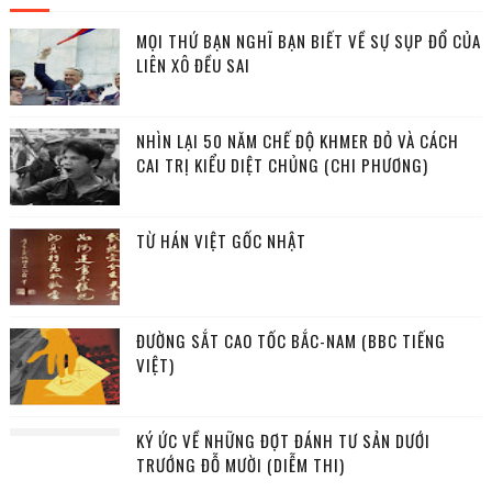
MỌI THỨ BẠN NGHĨ BẠN BIẾT VỀ SỰ SỤP ĐỔ CỦA
LIÊN XÔ ĐỀU SAI
NHÌN LẠI 50 NĂM CHẾ ĐỘ KHMER ĐỎ VÀ CÁCH
CAI TRỊ KIỂU DIỆT CHỦNG (CHI PHƯƠNG)
TỪ HÁN VIỆT GỐC NHẬT
ĐƯỜNG SẮT CAO TỐC BẮC-NAM (BBC TIẾNG
VIỆT)
KÝ ỨC VỀ NHỮNG ĐỢT ĐÁNH TƯ SẢN DƯỚI
TRƯỚNG ĐỖ MƯỜI (DIỄM THI)