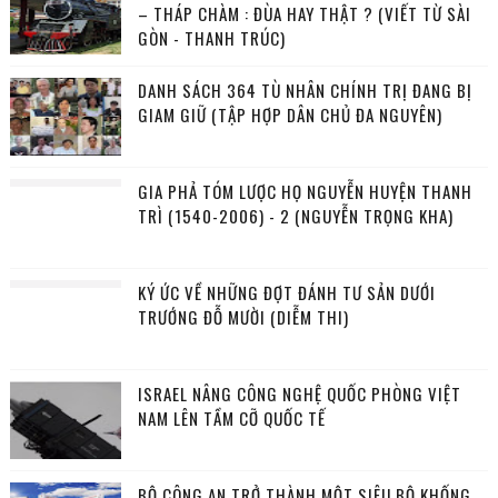
– THÁP CHÀM : ĐÙA HAY THẬT ? (VIẾT TỪ SÀI
GÒN - THANH TRÚC)
DANH SÁCH 364 TÙ NHÂN CHÍNH TRỊ ĐANG BỊ
GIAM GIỮ (TẬP HỢP DÂN CHỦ ĐA NGUYÊN)
GIA PHẢ TÓM LƯỢC HỌ NGUYỄN HUYỆN THANH
TRÌ (1540-2006) - 2 (NGUYỄN TRỌNG KHA)
KÝ ỨC VỀ NHỮNG ĐỢT ĐÁNH TƯ SẢN DƯỚI
TRƯỚNG ĐỖ MƯỜI (DIỄM THI)
ISRAEL NÂNG CÔNG NGHỆ QUỐC PHÒNG VIỆT
NAM LÊN TẦM CỠ QUỐC TẾ
BỘ CÔNG AN TRỞ THÀNH MỘT SIÊU BỘ KHỐNG