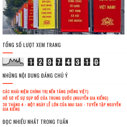
TỔNG SỐ LƯỢT XEM TRANG
1
2
9
7
4
3
1
0
NHỮNG NỘI DUNG ĐÁNG CHÚ Ý
CÁC KHÁI NIỆM CHÍNH TRỊ NỀN TẢNG (HỒNG VIỆT)
HỒ SƠ VỀ SỰ SỤP ĐỔ CỦA TRUNG QUỐC (NGUYỄN GIA KIỂNG)
30 THÁNG 4 - MỘT NGÀY LỄ LỚN CỦA MAI SAU - TUYỂN TẬP NGUYỄN
GIA KIỂNG
ĐỌC NHIỀU NHẤT TRONG TUẦN