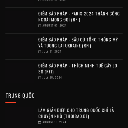
ĐIỂM BÁO PHÁP - PARIS 2024 THÀNH CÔNG
NGOÀI MONG ĐỢI (RFI)
AUGUST 07, 2024
ĐIỂM BÁO PHÁP - BẦU CỬ TỔNG THỐNG MỸ
VÀ TƯƠNG LAI UKRAINE (RFI)
JULY 31, 2024
ĐIỂM BÁO PHÁP - THÍCH MINH TUỆ GÂY LO
SỢ (RFI)
JULY 28, 2024
TRUNG QUỐC
LÀM GIÁN ĐIỆP CHO TRUNG QUỐC CHỈ LÀ
CHUYỆN NHỎ (THOIBAO.DE)
AUGUST 13, 2024