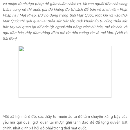
và mượn danh đạo pháp để giáo huấn chính trị, lái con người đến chỗ vong
thân, vong nô thì quốc gia đó không đủ tư cách để bàn về khái niệm Phật
Pháp hay Mạt Pháp. Bởi nó đang trong thời Mạt Quốc. Một khi rơi vào thời
Mạt Quốc thì giới quan lại thỏa sức bóc lột, giới khoác áo tu cũng thỏa sức
bắt tay với quan lại để bóc lột người dân bằng cách hủ hóa, mê tín hóa và
ngu dân hóa, đẩy đám đông đi từ mê tín đến cuồng tín và mê lầm. (Viết từ
Sài Gòn)
Một xã hội mà ở đó, các thầy tu mượn áo tu để làm chuyện xằng bậy của
yêu ma quỉ quái, giới quan lại mượn ghế lãnh đạo để để lộng quyền bất
chính, nhất định xã hội đó phải trong thời mạt quốc.