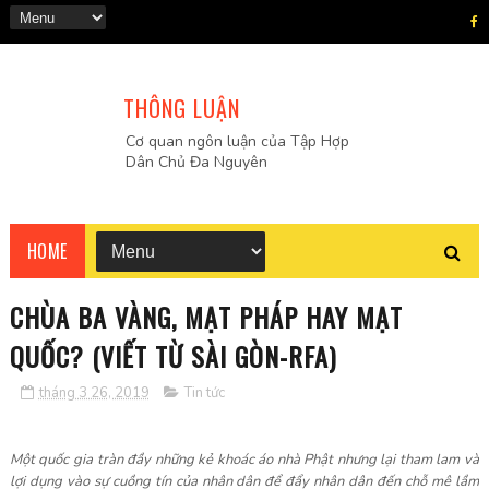
THÔNG LUẬN
Cơ quan ngôn luận của Tập Hợp
Dân Chủ Đa Nguyên
HOME
CHÙA BA VÀNG, MẠT PHÁP HAY MẠT
QUỐC? (VIẾT TỪ SÀI GÒN-RFA)
tháng 3 26, 2019
Tin tức
Một quốc gia tràn đầy những kẻ khoác áo nhà Phật nhưng lại tham lam và
lợi dụng vào sự cuồng tín của nhân dân để đẩy nhân dân đến chỗ mê lầm