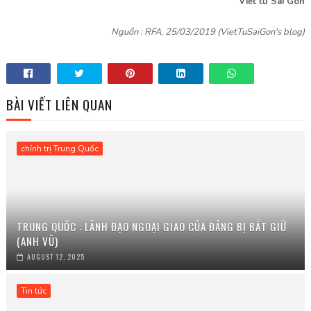
Viết từ Sài Gòn
Nguồn : RFA, 25/03/2019 (VietTuSaiGon's blog)
BÀI VIẾT LIÊN QUAN
chính trị Trung Quốc
TRUNG QUỐC : LÃNH ĐẠO NGOẠI GIAO CỦA ĐẢNG BỊ BẮT GIỮ
(ANH VŨ)
AUGUST 12, 2025
Tin tức