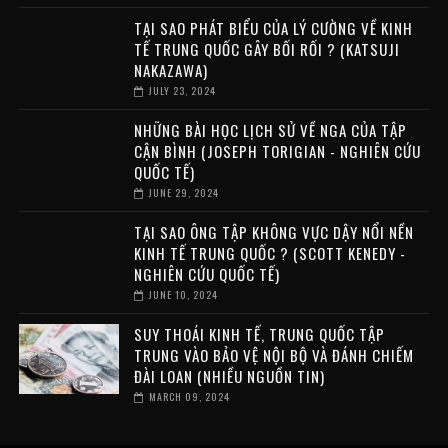
TẠI SAO PHÁT BIỂU CỦA LÝ CƯỜNG VỀ KINH
TẾ TRUNG QUỐC GÂY BỐI RỐI ? (KATSUJI
NAKAZAWA)
JULY 23, 2024
NHỮNG BÀI HỌC LỊCH SỬ VỀ NGA CỦA TẬP
CẬN BÌNH (JOSEPH TORIGIAN - NGHIÊN CỨU
QUỐC TẾ)
JUNE 29, 2024
TẠI SAO ÔNG TẬP KHÔNG VỰC DẬY NỔI NỀN
KINH TẾ TRUNG QUỐC ? (SCOTT KENEDY -
NGHIÊN CỨU QUỐC TẾ)
JUNE 10, 2024
SUY THOÁI KINH TẾ, TRUNG QUỐC TẬP
TRUNG VÀO BẢO VỆ NỘI BỘ VÀ ĐÁNH CHIẾM
ĐÀI LOAN (NHIỀU NGUỒN TIN)
MARCH 09, 2024