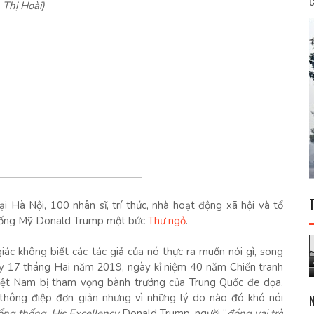
C
 Thị Hoài)
i Hà Nội, 100 nhân sĩ, trí thức, nhà hoạt động xã hội và tổ
 thống Mỹ Donald Trump một bức
Thư ngỏ
.
ác không biết các tác giả của nó thực ra muốn nói gì, song
y 17 tháng Hai năm 2019, ngày kỉ niệm 40 năm Chiến tranh
Việt Nam bị tham vọng bành trướng của Trung Quốc đe dọa.
t thông điệp đơn giản nhưng vì những lý do nào đó khó nói
ổng thống
,
His Excellency
Donald Trump, người “
đóng vai trò