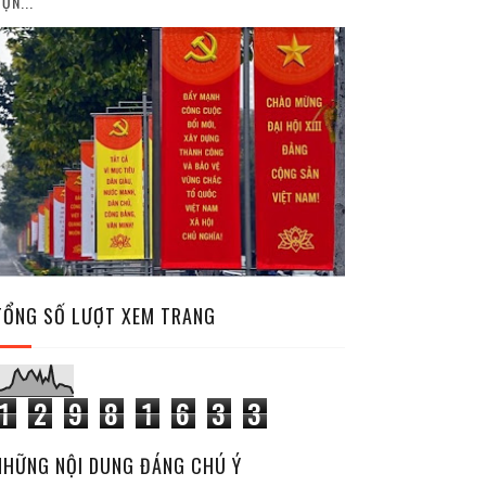
ỘN...
TỔNG SỐ LƯỢT XEM TRANG
1
2
9
8
1
6
3
3
NHỮNG NỘI DUNG ĐÁNG CHÚ Ý