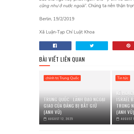
cũng như ở nước ngoài
“. Chúng ta nên thận trọ
Berlin, 19/2/2019
Xã Luận-Tạp Chí Luật Khoa
BÀI VIẾT LIÊN QUAN
chính trị Trung Quốc
Tin tức
KẾ HOẠC
TRUNG QUỐC : LÃNH ĐẠO NGOẠI
ISRAEL B
GIAO CỦA ĐẢNG BỊ BẮT GIỮ
TRONG N
(ANH VŨ)
(ANH VŨ
AUGUST 12, 2025
AUGUST 1