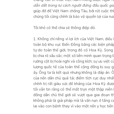
dẫn dắt trong tư cách người đứng đầu quốc gi
giúp đỡ để Việt Nam chống Tàu, bởi rút cuộc th
chúng tôi cũng chính là bảo vệ quyền lợi của nư
Tôi khó có thể chia sẻ thông điệp đó.
1. Không chỉ riêng vì lợi ích của Việt Nam, điề
toàn bộ khu vực Biển Đông bằng các biện phá
tự do toàn thế giới, trong đó có Hoa Kỳ. Son
bị chia rẽ sâu sắc; một số liên minh quan trọng
rường cột bị hoài nghi và công kích; sự ưu việt
lượng quốc tế của toàn thể cộng đồng bị suy 
ấy. Ông ta là kết quả nhưng không là đáp án. Ôn
của nền dân chủ quá tải; điểm tích cực duy nhấ
chính trị rất giàu sức đề kháng của Hoa Kỳ được 
tôi vẫn tin rằng có thể mất trọn một thập niên 
đồng dân chủ thế giới sẽ vượt qua giai đoạn 
không phải là giải pháp mà là vấn nạn ở tầng 
lai vào con bệnh thay vì vào một nền y học tiến