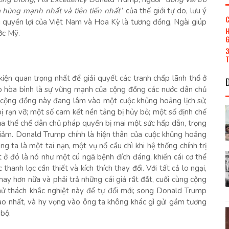
a hùng mạnh nhất và tiên tiến nhất
” của thế giới tự do, lưu ý
C
ì quyền lợi của Việt Nam và Hoa Kỳ là tương đồng, Ngài giúp
H
ớc Mỹ.
G
3
T
u kiện quan trọng nhất để giải quyết các tranh chấp lãnh thổ ở
p hòa bình là sự vững mạnh của cộng đồng các nước dân chủ
g cộng đồng này đang lâm vào một cuộc khủng hoảng lịch sử;
 bị rạn vỡ; một số cam kết nền tảng bị hủy bỏ; một số định chế
 của thể chế dân chủ pháp quyền bị mai một sức hấp dẫn, trọng
giảm. Donald Trump chính là hiện thân của cuộc khủng hoảng
g ta là một tai nạn, một vụ nổ cầu chì khi hệ thống chính trị
t ở đó là nó như một cú ngã bệnh đích đáng, khiến cái cơ thể
thanh lọc cần thiết và kích thích thay đổi. Với tất cả lo ngại,
hay hơn nữa và phải trả những cái giá rất đắt, cuối cùng cộng
thử thách khắc nghiệt này để tự đổi mới; song Donald Trump
cao nhất, và hy vọng vào ông ta không khác gì gửi gắm tương
 bộ.