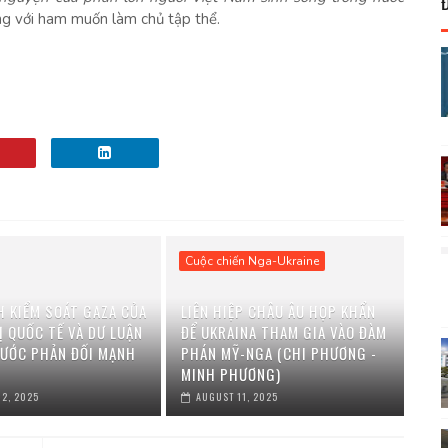
ng với ham muốn làm chủ tập thể.
Cuộc chiến Nga-Ukraine
H KIỂM SOÁT GAZA CỦA
LIÊN HIỆP CHÂU ÂU HỌP KHẨN
Ị QUỐC TẾ VÀ DƯ LUẬN
ĐỂ UKRAINA THAM GIA VÀO ĐÀM
ƯỚC PHẢN ĐỐI MẠNH
PHÁN MỸ-NGA (CHI PHƯƠNG -
)
MINH PHƯƠNG)
2, 2025
AUGUST 11, 2025