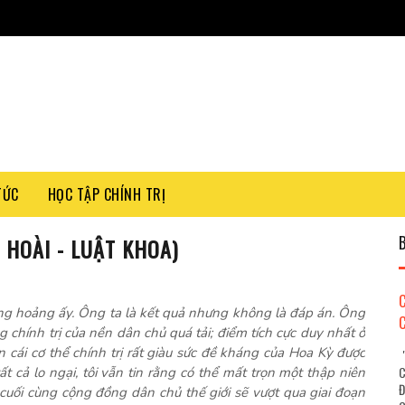
TỨC
HỌC TẬP CHÍNH TRỊ
 HOÀI - LUẬT KHOA)
ng hoảng ấy. Ông ta là kết quả nhưng không là đáp án. Ông
ng chính trị của nền dân chủ quá tải; điểm tích cực duy nhất ở
 cái cơ thể chính trị rất giàu sức đề kháng của Hoa Kỳ được
"
C
tất cả lo ngại, tôi vẫn tin rằng có thể mất trọn một thập niên
Đ
 cuối cùng cộng đồng dân chủ thế giới sẽ vượt qua giai đoạn