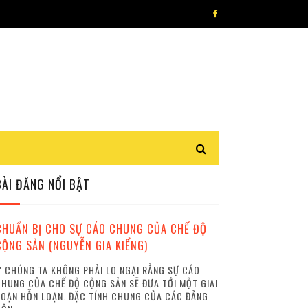
BÀI ĐĂNG NỔI BẬT
CHUẨN BỊ CHO SỰ CÁO CHUNG CỦA CHẾ ĐỘ
CỘNG SẢN (NGUYỄN GIA KIỂNG)
 CHÚNG TA KHÔNG PHẢI LO NGẠI RẰNG SỰ CÁO
HUNG CỦA CHẾ ĐỘ CỘNG SẢN SẼ ĐƯA TỚI MỘT GIAI
OẠN HỖN LOẠN. ĐẶC TÍNH CHUNG CỦA CÁC ĐẢNG