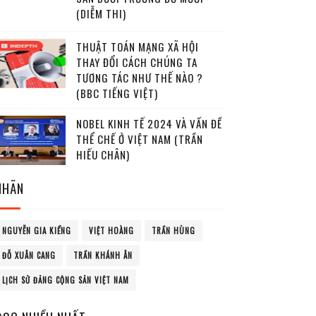
(DIỄM THI)
THUẬT TOÁN MẠNG XÃ HỘI
THAY ĐỔI CÁCH CHÚNG TA
TƯƠNG TÁC NHƯ THẾ NÀO ?
(BBC TIẾNG VIỆT)
NOBEL KINH TẾ 2024 VÀ VẤN ĐỀ
THỂ CHẾ Ở VIỆT NAM (TRẦN
HIẾU CHÂN)
NHÃN
NGUYỄN GIA KIỂNG
VIỆT HOÀNG
TRẦN HÙNG
ĐỖ XUÂN CANG
TRẦN KHÁNH ÂN
LỊCH SỬ ĐẢNG CỘNG SẢN VIỆT NAM