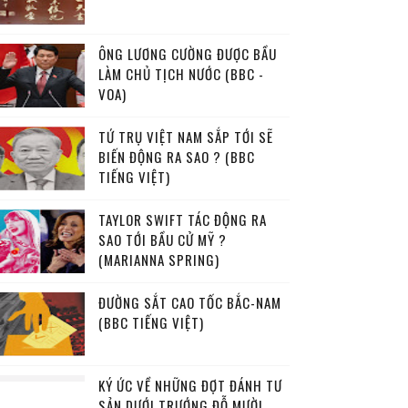
ÔNG LƯƠNG CƯỜNG ĐƯỢC BẦU
LÀM CHỦ TỊCH NƯỚC (BBC -
VOA)
TỨ TRỤ VIỆT NAM SẮP TỚI SẼ
BIẾN ĐỘNG RA SAO ? (BBC
TIẾNG VIỆT)
TAYLOR SWIFT TÁC ĐỘNG RA
SAO TỚI BẦU CỬ MỸ ?
(MARIANNA SPRING)
ĐƯỜNG SẮT CAO TỐC BẮC-NAM
(BBC TIẾNG VIỆT)
KÝ ỨC VỀ NHỮNG ĐỢT ĐÁNH TƯ
SẢN DƯỚI TRƯỚNG ĐỖ MƯỜI