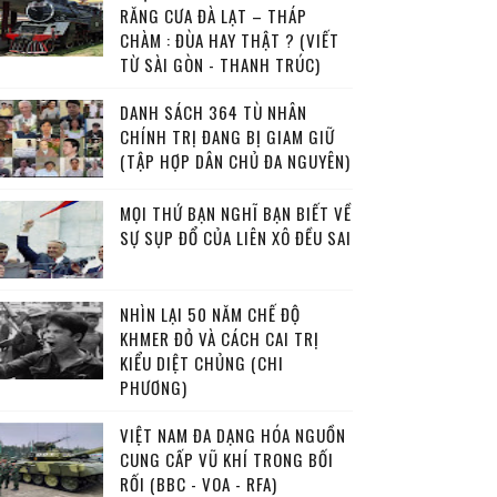
RĂNG CƯA ĐÀ LẠT – THÁP
CHÀM : ĐÙA HAY THẬT ? (VIẾT
TỪ SÀI GÒN - THANH TRÚC)
DANH SÁCH 364 TÙ NHÂN
CHÍNH TRỊ ĐANG BỊ GIAM GIỮ
(TẬP HỢP DÂN CHỦ ĐA NGUYÊN)
MỌI THỨ BẠN NGHĨ BẠN BIẾT VỀ
SỰ SỤP ĐỔ CỦA LIÊN XÔ ĐỀU SAI
NHÌN LẠI 50 NĂM CHẾ ĐỘ
KHMER ĐỎ VÀ CÁCH CAI TRỊ
KIỂU DIỆT CHỦNG (CHI
PHƯƠNG)
VIỆT NAM ĐA DẠNG HÓA NGUỒN
CUNG CẤP VŨ KHÍ TRONG BỐI
RỐI (BBC - VOA - RFA)