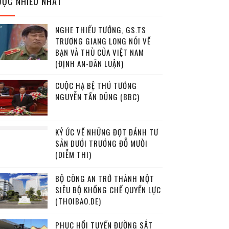
ĐỌC NHIỀU NHẤT
NGHE THIẾU TƯỚNG, GS.TS
TRƯƠNG GIANG LONG NÓI VỀ
BẠN VÀ THÙ CỦA VIỆT NAM
(ĐỊNH AN-DÂN LUẬN)
CUỘC HẠ BỆ THỦ TƯỚNG
NGUYỄN TẤN DŨNG (BBC)
KÝ ỨC VỀ NHỮNG ĐỢT ĐÁNH TƯ
SẢN DƯỚI TRƯỚNG ĐỖ MƯỜI
(DIỄM THI)
BỘ CÔNG AN TRỞ THÀNH MỘT
SIÊU BỘ KHỐNG CHẾ QUYỀN LỰC
(THOIBAO.DE)
PHỤC HỒI TUYẾN ĐƯỜNG SẮT