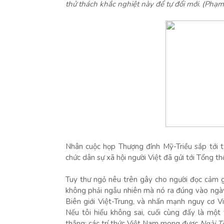
thử thách khắc nghiệt này để tự đổi mới. (Phạm
Nhân cuộc họp Thượng đỉnh Mỹ-Triều sắp tới tạ
chức dân sự xã hội người Việt đã gửi tới Tổng
Tuy thư ngỏ nêu trên gây cho người đọc cảm gi
không phải ngẫu nhiên mà nó ra đúng vào ngà
Biên giới Việt-Trung, và nhấn mạnh nguy cơ 
Nếu tôi hiểu không sai, cuối cùng đấy là mộ
thẳng: các trí thức Việt Nam mong được
Ngài T