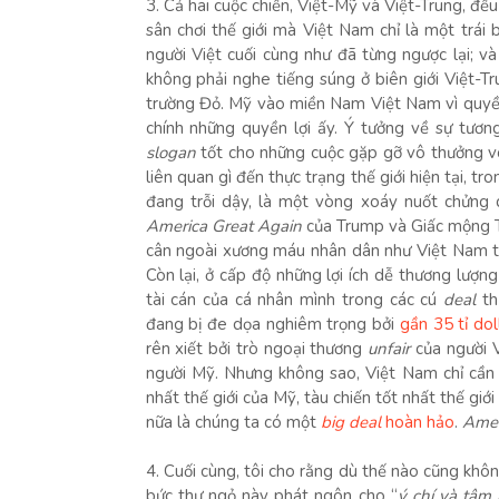
3. Cả hai cuộc chiến, Việt-Mỹ và Việt-Trung, đều
sân chơi thế giới mà Việt Nam chỉ là một trái
người Việt cuối cùng như đã từng ngược lại; v
không phải nghe tiếng súng ở biên giới Việt-T
trường Đỏ. Mỹ vào miền Nam Việt Nam vì quyền lợ
chính những quyền lợi ấy. Ý tưởng về sự tươ
slogan
tốt cho những cuộc gặp gỡ vô thưởng vô 
liên quan gì đến thực trạng thế giới hiện tại, t
đang trỗi dậy, là một vòng xoáy nuốt chửng 
America Great Again
của Trump và Giấc mộng T
cân ngoài xương máu nhân dân như Việt Nam thì
Còn lại, ở cấp độ những lợi ích dễ thương lượn
tài cán của cá nhân mình trong các cú
deal
th
đang bị đe dọa nghiêm trọng bởi
gần 35 tỉ do
rên xiết bởi trò ngoại thương
unfair
của người V
người Mỹ. Nhưng không sao, Việt Nam chỉ cần 
nhất thế giới của Mỹ, tàu chiến tốt nhất thế giớ
nữa là chúng ta có một
big deal
hoàn hảo
.
Ameri
4. Cuối cùng, tôi cho rằng dù thế nào cũng khô
bức thư ngỏ này phát ngôn cho “
ý chí và tâm