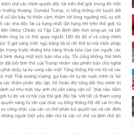
 kiềm chế các chính quyền độc tài trên thế giới, trong đó Việt
 trưởng thượng. Donald Trump, vị tổng thống chỉ tuyệt đối
vô số lần bày tỏ thiện cảm, thậm chí lòng ngưỡng mộ, sự sốt
 các nhà độc tài cả hạng nhất lẫn hạng nhì trên thế giới, từ
ến Viktor Orbán, từ Tập Cận Bình đến Kim Jong-un, và tất
 nhiên ông ta có thể quay ngoắt 180 độ để sỉ vả cũng chính
úc 5 giờ sáng mất ngủ bằng lời lẽ rất thô bỉ mà Hiến pháp
hận trọng trước những khả năng thoái hóa của con người, các
hể hình dung một kịch bản như vậy. Tôi cũng không thể hình
lời đãi bôi tình thế của Trump nhắm vào phiên bản chủ nghĩa
 phải dzậy, lại kỳ vọng vào một Tổng thống Mỹ mù tịt về các
il
, một Thái dương Vương; gọi báo chí tự do nước mình là “kẻ
a các thẩm phán độc lập, hô hoán đòi tống đối thủ chính trị
à hành xử như một tay anh chị sẵn sàng vặn cổ “đứa nào dám
iới tự do và cơ hội của thế giới độc tài. Với tất cả tham vọng
 quyền năng to lớn của chức vụ tổng thống Mỹ để cai trị như
ở sự vững chắc của các cơ chế phân bố quyền lực và các định
những người Việt yêu dân chủ là các cơ chế và định chế đó