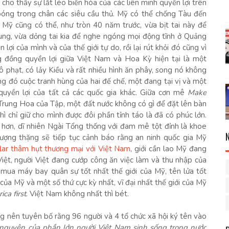
 cho thấy sự lắt léo biến hóa của các liên minh quyền lợi trên
 bóng trong chân các siêu cầu thủ. Mỹ có thể chống Tàu đến
à Mỹ cũng có thể, như tròn 40 năm trước, vừa bịt tai này để
rung, vừa dỏng tai kia để nghe ngóng mọi động tĩnh ở Quảng
i của mình và của thế giới tự do, rồi lại rút khỏi đó cũng vì
ng đồng quyền lợi giữa Việt Nam và Hoa Kỳ hiện tại là một
phạt, có lảy Kiều và rất nhiều hình ăn phây, song nó không
rong đó cuộc tranh hùng của hai đế chế, một đang tại vị và một
quyền lợi của tất cả các quốc gia khác. Giữa cơn mê
Make
rung Hoa của Tập, một đất nước không có gì để đặt lên bàn
 chỉ giữ cho mình được đôi phần tỉnh táo là đã có phúc lớn.
g hơn, dĩ nhiên Ngài Tổng thống với đam mê tột đỉnh là khoe
ượng thặng sẽ tiếp tục cảnh báo rằng an ninh quốc gia Mỹ
llar thâm hụt thương mại với Việt Nam
, giới cần lao Mỹ đang
iệt, người Việt đang cướp công ăn việc làm và thu nhập của
mua máy bay quân sự tốt nhất thế giới của Mỹ, tên lửa tốt
i của Mỹ và một số thứ cực kỳ nhất, vĩ đại nhất thế giới của Mỹ
ca first
. Việt Nam không nhất thì bét.
ng nên tuyên bố rằng 96 người và 4 tổ chức xã hội ký tên vào
 nguyện của phần lớn người Việt Nam sinh sống trong nước