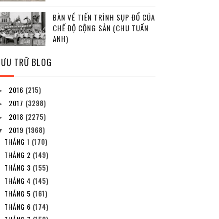
BÀN VỀ TIẾN TRÌNH SỤP ĐỔ CỦA
CHẾ ĐỘ CỘNG SẢN (CHU TUẤN
ANH)
LƯU TRỮ BLOG
2016
(215)
►
2017
(3298)
►
2018
(2275)
►
2019
(1968)
▼
THÁNG 1
(170)
THÁNG 2
(149)
THÁNG 3
(155)
THÁNG 4
(145)
THÁNG 5
(161)
THÁNG 6
(174)