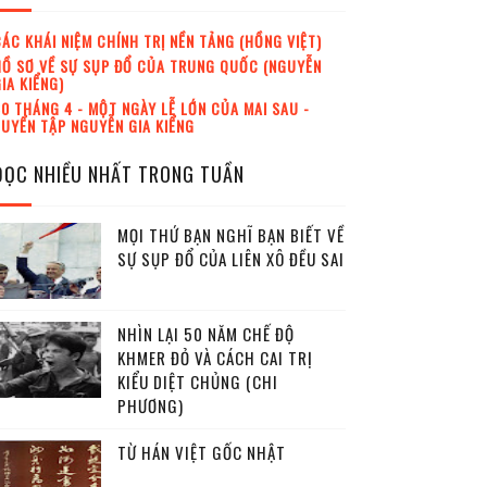
ÁC KHÁI NIỆM CHÍNH TRỊ NỀN TẢNG (HỒNG VIỆT)
Ồ SƠ VỀ SỰ SỤP ĐỔ CỦA TRUNG QUỐC (NGUYỄN
IA KIỂNG)
0 THÁNG 4 - MỘT NGÀY LỄ LỚN CỦA MAI SAU -
UYỂN TẬP NGUYỄN GIA KIỂNG
ĐỌC NHIỀU NHẤT TRONG TUẦN
MỌI THỨ BẠN NGHĨ BẠN BIẾT VỀ
SỰ SỤP ĐỔ CỦA LIÊN XÔ ĐỀU SAI
NHÌN LẠI 50 NĂM CHẾ ĐỘ
KHMER ĐỎ VÀ CÁCH CAI TRỊ
KIỂU DIỆT CHỦNG (CHI
PHƯƠNG)
TỪ HÁN VIỆT GỐC NHẬT