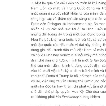
2. Một hệ quả của điều kiện nói trên là khả năng
Nam luôn có mặt, và Trung Quốc đóng vai trò
nhất quán ở sự bất nhất khôn tả của mình, đã 
sắng hợp tác và thậm chí sẵn sàng che chắn với
Putin đến Erdogan, từ Mohammed bin Salman đ
nhiên cả với các nhà độc tài ở Ba Đình. Hiển
những đối tượng ấy trong một cơn đồng bóng l
Hoa Kỳ bất khả ràng buộc, bởi với tất cả sự t
nhà lập quốc của đất nước vĩ đại này không t
dung giới đấu tranh dân chủ Việt Nam, vì mấy 
xã hội ở Cuba hay Venezuela, nói dzậy mà hổng
định chế dân chủ, tưởng mình là một
le Roi Sole
thù của nhân dân”, khinh thường quyết định củ
vào tù, đuổi việc bất kỳ ai dám trái ý mình v
chơi tao”. Donald Trump là nỗi hổ thẹn của thế g
vô độ, việc ông ta vẫn không thể lạm dụng các
một nhà độc tài hay thậm chí phát-xít là nhờ 
chế dân chủ pháp quyền Hoa Kỳ. Chỗ dựa của 
chứ không phải
His Excellency
đương nhiệm.