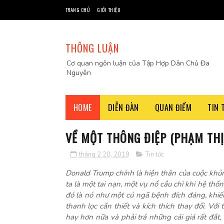
TRANG CHỦ
GIỚI THIỆU
THÔNG LUẬN
Cơ quan ngôn luận của Tập Hợp Dân Chủ Đa
Nguyên
HOME
DIỄN ĐÀN
QUAN ĐIỂM
TIN 
VỀ MỘT THÔNG ĐIỆP (PHẠM THỊ
tháng 2 20, 2019
Tin tức
Donald Trump chính là hiện thân của cuộc khủ
ta là một tai nạn, một vụ nổ cầu chì khi hệ thố
đó là nó như một cú ngã bệnh đích đáng, khiến
thanh lọc cần thiết và kích thích thay đổi. Với 
hay hơn nữa và phải trả những cái giá rất đắt,