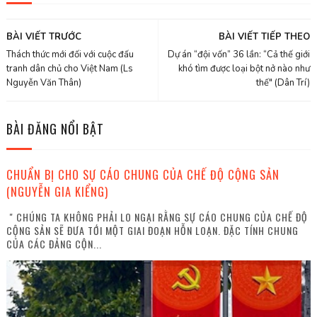
BÀI VIẾT TRƯỚC
BÀI VIẾT TIẾP THEO
Thách thức mới đối với cuộc đấu
Dự án “đội vốn” 36 lần: “Cả thế giới
tranh dân chủ cho Việt Nam (Ls
khó tìm được loại bột nở nào như
Nguyễn Văn Thân)
thế" (Dân Trí)
BÀI ĐĂNG NỔI BẬT
CHUẨN BỊ CHO SỰ CÁO CHUNG CỦA CHẾ ĐỘ CỘNG SẢN
(NGUYỄN GIA KIỂNG)
" CHÚNG TA KHÔNG PHẢI LO NGẠI RẰNG SỰ CÁO CHUNG CỦA CHẾ ĐỘ
CỘNG SẢN SẼ ĐƯA TỚI MỘT GIAI ĐOẠN HỖN LOẠN. ĐẶC TÍNH CHUNG
CỦA CÁC ĐẢNG CỘN...