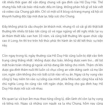
rất nhiều thời gian để vận động chung với gia đình của Hồ Duy Hải. Thế
nhưng hầu hết các báo nhà nước đều im lặng, không phản hồi gì về bài viết
và video của Chung gửi đến. Chỉ có một số ít blog và trang mạng xã hội có
khuynh hướng độc lập mới đưa lại, tiếp sức cho Chung.
Đây không phải là câu chuyện ăn khách mới, nhưng rõ có cái gì đó thật bất
thường khi nhiều tờ báo lớn cũng có vẻ ngại ngùng về đề nghị nhắc lại vụ
án thảm thiết kêu oan hơn 10 năm, và cũng bất thường khi quan chức cấp
cao ở Long An thì trơ trẽn hối thúc phải thi hành án tử để kết thúc sự kiện
này.
Còn ngay trong tù, ngày thường của Hồ Duy Hải cũng luôn bị đặt vào tình
trạng căng thẳng nhất : không được đọc báo, không được xem tivi… để bịt
mắt hoàn toàn những gì ngoài xã hội đang lên tiếng cho mình. Thậm chí khi
được gia đình thăm nuôi thì luôn có chục công an viên đứng canh cả mẹ lẫn
con, ngăn cấm không cho nói bất cứ lời nào về vụ án. Ngay cả hy vọng vào
công lý hay niềm tin vào sự sống của mình, phía Nhà nước cộng hòa xã hội
chủ nghĩa Long An cũng ráo riết ngăn chận, không cho gia đình hay Hồ
Duy Hải được nối sức với nhau.
Khi quan lại và bọn âm mưu thao túng công lý, dân lành chỉ còn lại hy vọng
và tiếng nói. Ngay cả những con người xa lạ như Chung, hôm nay cũng