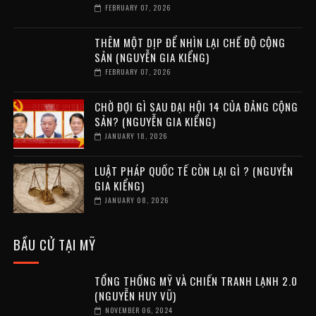
FEBRUARY 07, 2026
THÊM MỘT DỊP ĐỂ NHÌN LẠI CHẾ ĐỘ CỘNG
SẢN (NGUYỄN GIA KIỂNG)
FEBRUARY 07, 2026
CHỜ ĐỢI GÌ SAU ĐẠI HỘI 14 CỦA ĐẢNG CỘNG
SẢN? (NGUYỄN GIA KIỂNG)
JANUARY 18, 2026
LUẬT PHÁP QUỐC TẾ CÒN LẠI GÌ ? (NGUYỄN
GIA KIỂNG)
JANUARY 08, 2026
BẦU CỬ TẠI MỸ
TỔNG THỐNG MỸ VÀ CHIẾN TRANH LẠNH 2.0
(NGUYỄN HUY VŨ)
NOVEMBER 06, 2024