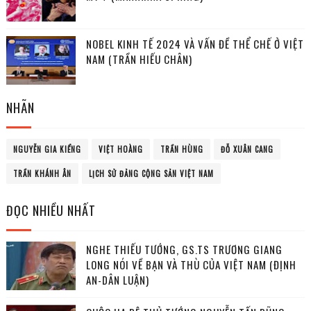
NOBEL KINH TẾ 2024 VÀ VẤN ĐỀ THỂ CHẾ Ở VIỆT
NAM (TRẦN HIẾU CHÂN)
NHÃN
NGUYỄN GIA KIỂNG
VIỆT HOÀNG
TRẦN HÙNG
ĐỖ XUÂN CANG
TRẦN KHÁNH ÂN
LỊCH SỬ ĐẢNG CỘNG SẢN VIỆT NAM
ĐỌC NHIỀU NHẤT
NGHE THIẾU TƯỚNG, GS.TS TRƯƠNG GIANG
LONG NÓI VỀ BẠN VÀ THÙ CỦA VIỆT NAM (ĐỊNH
AN-DÂN LUẬN)