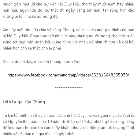
muốn góp một lời cho sự kiện Hồ Duy Hải, cho thấy mười năm hay nhiều
hơn nữa, ngọn lửa đòi sự thật chỉ ngày càng lớn hơn, lan rộng hơn chứ
không le lói như kẻ ác mong đợi.
Xin hãy một lần nữa chia sẻ cùng Chung, và chia sẻ cùng gia đình của oan
tử Hồ Duy Hải. Chưa bao giờ như lúc này, những người mong chờ một cuộc
sống tốt đẹp cần đoàn kết, đứng cùng với nhau để nhìn rõ hơn và đòi hỏi
nhiều hơn cho sự thật, cho lẽ phải.
Xem video ở đây, do chính Chung thực hiện :
https://www.facebook.com/chung.thep/videos/353816648355970/
***************
Lời kêu gọi của Chung
Từ khi tôi biết tin về vụ án oan của anh Hồ Duy Hải và người mẹ của Anh là
cô Nguyễn thị Loan, hơn 10 năm đi khắp nơi từ địa phương lên trung ương
để kêu oan cho con tôi cảm thấy khâm phục, xúc động làm tôi suy nghĩ rất
nhiều về nỗi đau mà gia đình cô gặp phải.