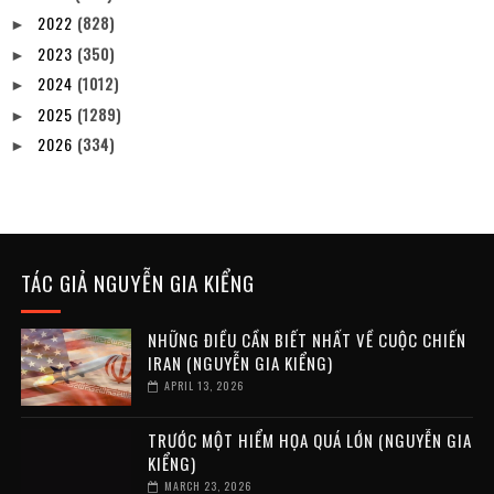
2022
(828)
►
2023
(350)
►
2024
(1012)
►
2025
(1289)
►
2026
(334)
►
TÁC GIẢ NGUYỄN GIA KIỂNG
NHỮNG ĐIỀU CẦN BIẾT NHẤT VỀ CUỘC CHIẾN
IRAN (NGUYỄN GIA KIỂNG)
APRIL 13, 2026
TRƯỚC MỘT HIỂM HỌA QUÁ LỚN (NGUYỄN GIA
KIỂNG)
MARCH 23, 2026