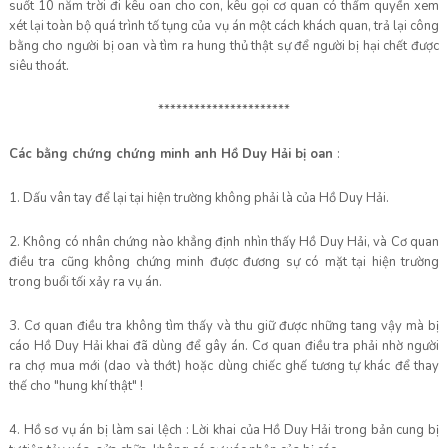
suốt 10 năm trời đi kêu oan cho con, kêu gọi cơ quan có thẩm quyền xem
xét lại toàn bộ quá trình tố tụng của vụ án một cách khách quan, trả lại công
bằng cho người bị oan và tìm ra hung thủ thật sự để người bị hại chết được
siêu thoát.
**********************
Các bằng chứng chứng minh anh Hồ Duy Hải bị oan
:
1. Dấu vân tay để lại tại hiện trường không phải là của Hồ Duy Hải.
2. Không có nhân chứng nào khẳng định nhìn thấy Hồ Duy Hải, và Cơ quan
điều tra cũng không chứng minh được đương sự có mặt tại hiện trường
trong buổi tối xảy ra vụ án.
3. Cơ quan điều tra không tìm thấy và thu giữ được những tang vậy mà bị
cáo Hồ Duy Hải khai đã dùng để gây án. Cơ quan điều tra phải nhờ người
ra chợ mua mới (dao và thớt) hoặc dùng chiếc ghế tương tự khác để thay
thế cho "hung khí thật" !
4. Hồ sơ vụ án bị làm sai lệch : Lời khai của Hồ Duy Hải trong bản cung bị