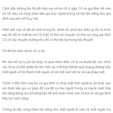
Cách đây không lâu tôi đã nằm mơ về nơi cô ở, gặp Cô và gia đình để chia
sẻ nỗi đau và cùng nhau kêu gọi mọi người trong xã hội lên tiếng cho gia
đình của anh Hồ Duy Hải.
Hình ảnh của cô đã ám ảnh trong tôi, khiến tôi phải làm điều gì đó và hôm
nay tôi đã có mặt tại nơi Cô ở để có thể nói chuyện và chia sẻ cùng gia đình
Cô về câu chuyện dường như chỉ có thể tồn tại trong tiểu thuyết.
Tôi đã tìm hiểu rất kỹ về vụ án.
Khi đọc hồ sơ vụ án tôi thấy có quá nhiều điều vô lý và khuất tất, nói chính
xác là họ cố tình ghép tội cho Anh ấy, một bản kết tội quá hoang đường đẩy
một người vô tội thành một người có tội một cách phi lý và sai pháp luật.
Chính vì thế hôm nay tôi và gia đình cô thay mặt một người bị án tử tù oan
xin được kêu gọi sự giúp đỡ của tất cả mọi người trong và ngoài nước hãy
lên tiếng bằng mọi phương tiện để anh được minh oan và trở về với gia đình
tiếp tục cuộc sống.
Chúng ta hãy cùng nhau lên tiếng cho một người bị oan và một người mẹ