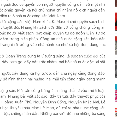
o người đọc về quyền con người, quyền công dân, về một nhà
ớc pháp quyền xã hội chủ nghĩa chỉ nhằm nô dịch người dân,
diễn ra ở nhà nước cộng sản Việt Nam.
 tài cộng sản Việt Nam khác K. Marx ở chỗ quyển sách bình
ật tuyệt đối. Nhưng khi sách vừa đến với công chúng, công an
 bức người viết sách, bất chấp quyền tư do ngôn luận, tự do
ảo đảm trong hiến pháp. Công an nhà nước cộng sản kéo đến
Trang ở rồi xông vào nhà hành xử như xã hội đen, dùng sức
ời Đoan Trang cũng là lí tưởng sống, là slogan cuộc đời của
 đầy cam go, đầy bất trắc nhằm loại bỏ nhà nước độc tài sắt
m người, xây dựng xã hội tự do, dân chủ ngày càng đông đảo,
ày đã hình thành hai hướng, hai mũi tấn công ngày càng mạnh
cộng sản. Mũi tấn công bằng ánh sáng chân lí vào mớ lí luận
am. Những bài viết sắc sảo, đầy trí tuệ, đầy thuyết phục của
, Hoàng Xuân Phú, Nguyễn Đình Cống, Nguyễn Khắc Mai, Lê
 của học thuyết máu Mác Lê Mao, đã chỉ ra nhà nước cộng sản
 tộc, chống nhân dân. Những bài viết đó như những tia sáng