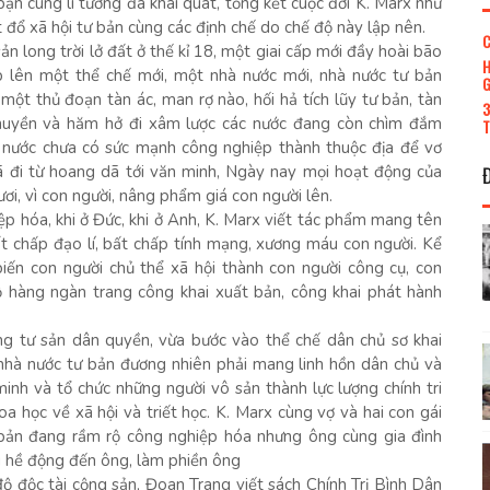
 bạn cùng lí tưởng đã khái quát, tổng kết cuộc đời K. Marx như
t đổ xã hội tư bản cùng các định chế do chế độ này lập nên.
C
ản long trời lở đất ở thế kỉ 18, một giai cấp mới đầy hoài bão
H
ập lên một thể chế mới, một nhà nước mới, nhà nước tư bản
G
ột thủ đoạn tàn ác, man rợ nào, hối hả tích lũy tư bản, tàn
3
thuyền và hăm hở đi xâm lược các nước đang còn chìm đắm
T
c nước chưa có sức mạnh công nghiệp thành thuộc địa để vơ
ã đi từ hoang dã tới văn minh, Ngày nay mọi hoạt động của
ơi, vì con người, nâng phẩm giá con người lên.
ệp hóa, khi ở Đức, khi ở Anh, K. Marx viết tác phẩm mang tên
ất chấp đạo lí, bất chấp tính mạng, xương máu con người. Kể
biến con người chủ thể xã hội thành con người công cụ, con
ộ hàng ngàn trang công khai xuất bản, công khai phát hành
ng tư sản dân quyền, vừa bước vào thể chế dân chủ sơ khai
 nhà nước tư bản đương nhiên phải mang linh hồn dân chủ và
inh và tổ chức những người vô sản thành lực lượng chính tri
oa học về xã hội và triết học. K. Marx cùng vợ và hai con gái
 bản đang rầm rộ công nghiệp hóa nhưng ông cùng gia đình
g hề động đến ông, làm phiền ông
độ độc tài cộng sản, Đoan Trang viết sách Chính Trị Bình Dân