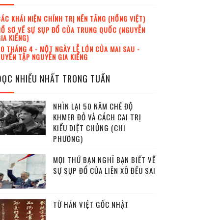
ÁC KHÁI NIỆM CHÍNH TRỊ NỀN TẢNG (HỒNG VIỆT)
Ồ SƠ VỀ SỰ SỤP ĐỔ CỦA TRUNG QUỐC (NGUYỄN
IA KIỂNG)
0 THÁNG 4 - MỘT NGÀY LỄ LỚN CỦA MAI SAU -
UYỂN TẬP NGUYỄN GIA KIỂNG
ĐỌC NHIỀU NHẤT TRONG TUẦN
NHÌN LẠI 50 NĂM CHẾ ĐỘ
KHMER ĐỎ VÀ CÁCH CAI TRỊ
KIỂU DIỆT CHỦNG (CHI
PHƯƠNG)
MỌI THỨ BẠN NGHĨ BẠN BIẾT VỀ
SỰ SỤP ĐỔ CỦA LIÊN XÔ ĐỀU SAI
TỪ HÁN VIỆT GỐC NHẬT