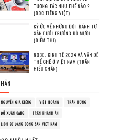
TƯƠNG TÁC NHƯ THẾ NÀO ?
(BBC TIẾNG VIỆT)
KÝ ỨC VỀ NHỮNG ĐỢT ĐÁNH TƯ
SẢN DƯỚI TRƯỚNG ĐỖ MƯỜI
(DIỄM THI)
NOBEL KINH TẾ 2024 VÀ VẤN ĐỀ
THỂ CHẾ Ở VIỆT NAM (TRẦN
HIẾU CHÂN)
NHÃN
NGUYỄN GIA KIỂNG
VIỆT HOÀNG
TRẦN HÙNG
ĐỖ XUÂN CANG
TRẦN KHÁNH ÂN
LỊCH SỬ ĐẢNG CỘNG SẢN VIỆT NAM