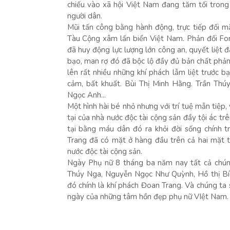
chiếu vào xã hội Việt Nam đang tăm tối trong 
người dân.
Mũi tấn công bằng hành động, trực tiếp đối m
Tàu Cộng xâm lấn biển Việt Nam. Phản đối Fo
đã huy động lực lượng lớn công an, quyết liệt 
bạo, man rợ đó đã bộc lộ đầy đủ bản chất phản
lên rất nhiều những khí phách lẫm liệt trước b
cảm, bất khuất. Bùi Thị Minh Hằng. Trần Th
Ngọc Anh...
Một hình hài bé nhỏ nhưng với trí tuệ mẫn tiệp,
tại của nhà nước độc tài cộng sản đầy tội ác t
tại bằng máu dân đó ra khỏi đời sống chính t
Trang đã có mặt ở hàng đầu trên cả hai mặt 
nước độc tài cộng sản.
Ngày Phụ nữ 8 tháng ba năm nay tất cả chúng
Thúy Nga, Nguyễn Ngọc Như Quỳnh, Hồ thị Bíc
đó chính là khí phách Đoan Trang. Và chúng ta
ngày của những tâm hồn đẹp phụ nữ VIệt Nam.