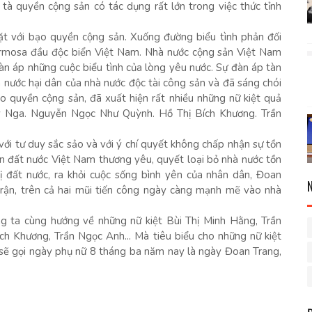
tà quyền cộng sản có tác dụng rất lớn trong việc thức tỉnh
ặt với bạo quyền cộng sản. Xuống đường biểu tình phản đối
rmosa đầu độc biển Việt Nam. Nhà nước cộng sản Việt Nam
đàn áp những cuộc biểu tình của lòng yêu nước. Sự đàn áp tàn
 nước hại dân của nhà nước độc tài công sản và đã sáng chói
ạo quyền cộng sản, đã xuất hiện rất nhiều những nữ kiệt quả
úy Nga. Nguyễn Ngọc Như Quỳnh. Hồ Thị Bích Khương. Trần
 với tư duy sắc sảo và với ý chí quyết không chấp nhận sự tồn
rên đất nước Việt Nam thương yêu, quyết loại bỏ nhà nước tồn
rị đất nước, ra khỏi cuộc sống bình yên của nhân dân, Đoan
trận, trên cả hai mũi tiến công ngày càng mạnh mẽ vào nhà
 ta cùng hướng về những nữ kiệt Bùi Thị Minh Hằng, Trần
h Khương, Trần Ngọc Anh... Mà tiêu biểu cho những nữ kiệt
 sẽ gọi ngày phụ nữ 8 tháng ba năm nay là ngày Đoan Trang,