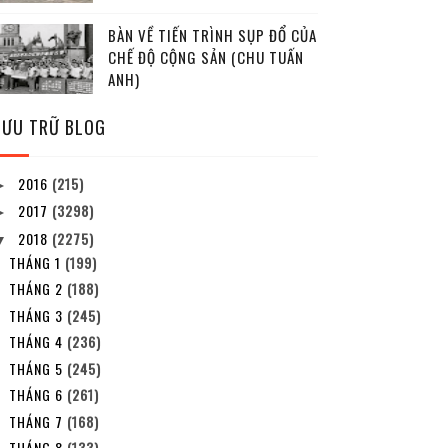
BÀN VỀ TIẾN TRÌNH SỤP ĐỔ CỦA
CHẾ ĐỘ CỘNG SẢN (CHU TUẤN
ANH)
LƯU TRỮ BLOG
2016
(215)
►
2017
(3298)
►
2018
(2275)
▼
THÁNG 1
(199)
THÁNG 2
(188)
THÁNG 3
(245)
THÁNG 4
(236)
THÁNG 5
(245)
THÁNG 6
(261)
THÁNG 7
(168)
THÁNG 8
(133)