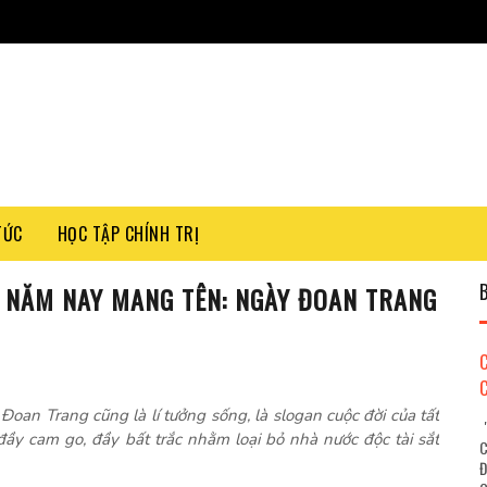
TỨC
HỌC TẬP CHÍNH TRỊ
 NĂM NAY MANG TÊN: NGÀY ĐOAN TRANG
Đoan Trang cũng là lí tưởng sống, là slogan cuộc đời của tất
"
ầy cam go, đầy bất trắc nhằm loại bỏ nhà nước độc tài sắt
C
Đ