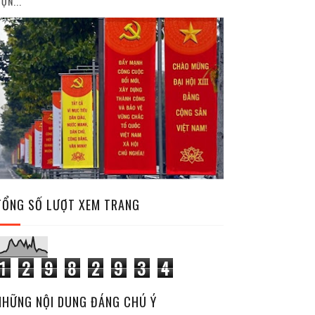
ỘN...
TỔNG SỐ LƯỢT XEM TRANG
1
2
9
8
2
9
3
4
NHỮNG NỘI DUNG ĐÁNG CHÚ Ý