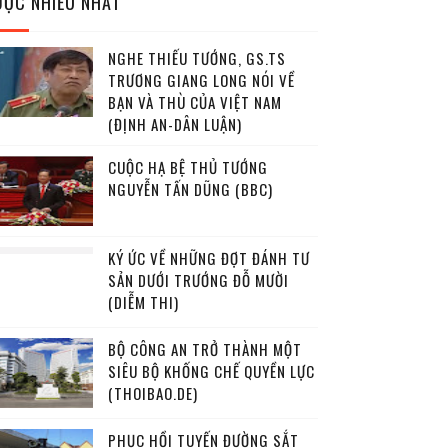
ĐỌC NHIỀU NHẤT
NGHE THIẾU TƯỚNG, GS.TS
TRƯƠNG GIANG LONG NÓI VỀ
BẠN VÀ THÙ CỦA VIỆT NAM
(ĐỊNH AN-DÂN LUẬN)
CUỘC HẠ BỆ THỦ TƯỚNG
NGUYỄN TẤN DŨNG (BBC)
KÝ ỨC VỀ NHỮNG ĐỢT ĐÁNH TƯ
SẢN DƯỚI TRƯỚNG ĐỖ MƯỜI
(DIỄM THI)
BỘ CÔNG AN TRỞ THÀNH MỘT
SIÊU BỘ KHỐNG CHẾ QUYỀN LỰC
(THOIBAO.DE)
PHỤC HỒI TUYẾN ĐƯỜNG SẮT