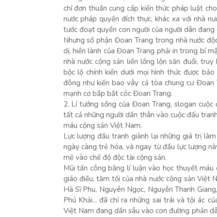
chỉ đơn thuần cung cấp kiến thức pháp luật ch
nước pháp quyền đích thực, khác xa với nhà nư
tước đoạt quyền con người của người dân đang 
Nhưng số phận Đoan Trang trong nhà nước độc
dị, hiền lành của Đoan Trang phải in trong bí m
nhà nước cộng sản liền lồng lộn săn đuổi, truy
bộc lộ chính kiến dưới mọi hình thức được b
đông như kiến bao vây cả tòa chung cư Đoan 
mạnh cơ bắp bắt cóc Đoan Trang.
2. Lí tưởng sống của Đoan Trang, slogan cuộc đ
tất cả những người dấn thân vào cuộc đấu tranh
máu cộng sản Việt Nam.
Lực lượng đấu tranh giành lại những giá trị là
ngày càng trẻ hóa, và ngay từ đầu lực lượng n
mẽ vào chế độ độc tài cộng sản.
Mũi tấn công bằng lí luận vào học thuyết máu 
giáo điều, tăm tối của nhà nước cộng sản Việt N
Hà Sĩ Phu, Nguyên Ngọc, Nguyễn Thanh Giang
Phú Khải... đã chỉ ra những sai trái và tội ác
Việt Nam đang dấn sâu vào con đường phản dân