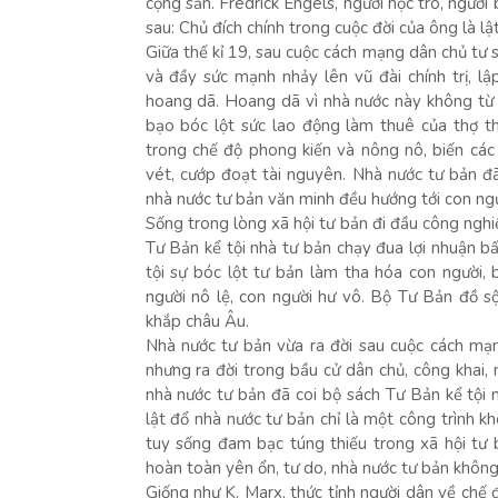
cộng sản. Fredrick Engels, người học trò, người
sau: Chủ đích chính trong cuộc đời của ông là lậ
Giữa thế kỉ 19, sau cuộc cách mạng dân chủ tư s
và đầy sức mạnh nhảy lên vũ đài chính trị, l
hoang dã. Hoang dã vì nhà nước này không từ m
bạo bóc lột sức lao động làm thuê của thợ 
trong chế độ phong kiến và nông nô, biến cá
vét, cướp đoạt tài nguyên. Nhà nước tư bản đ
nhà nước tư bản văn minh đều hướng tới con ngư
Sống trong lòng xã hội tư bản đi đầu công nghi
Tư Bản kể tội nhà tư bản chạy đua lợi nhuận b
tội sự bóc lột tư bản làm tha hóa con người, 
người nô lệ, con người hư vô. Bộ Tư Bản đồ s
khắp châu Âu.
Nhà nước tư bản vừa ra đời sau cuộc cách mạ
nhưng ra đời trong bầu cử dân chủ, công khai,
nhà nước tư bản đã coi bộ sách Tư Bản kể tội m
lật đổ nhà nước tư bản chỉ là một công trình kh
tuy sống đam bạc túng thiếu trong xã hội tư
hoàn toàn yên ổn, tư do, nhà nước tư bản khôn
Giống như K. Marx, thức tỉnh người dân về chế 