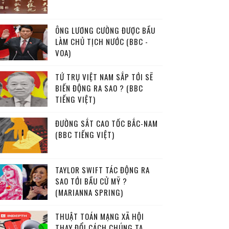
ÔNG LƯƠNG CƯỜNG ĐƯỢC BẦU
LÀM CHỦ TỊCH NƯỚC (BBC -
VOA)
TỨ TRỤ VIỆT NAM SẮP TỚI SẼ
BIẾN ĐỘNG RA SAO ? (BBC
TIẾNG VIỆT)
ĐƯỜNG SẮT CAO TỐC BẮC-NAM
(BBC TIẾNG VIỆT)
TAYLOR SWIFT TÁC ĐỘNG RA
SAO TỚI BẦU CỬ MỸ ?
(MARIANNA SPRING)
THUẬT TOÁN MẠNG XÃ HỘI
THAY ĐỔI CÁCH CHÚNG TA