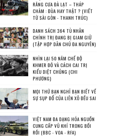
RĂNG CƯA ĐÀ LẠT – THÁP
CHÀM : ĐÙA HAY THẬT ? (VIẾT
TỪ SÀI GÒN - THANH TRÚC)
DANH SÁCH 364 TÙ NHÂN
CHÍNH TRỊ ĐANG BỊ GIAM GIỮ
(TẬP HỢP DÂN CHỦ ĐA NGUYÊN)
NHÌN LẠI 50 NĂM CHẾ ĐỘ
KHMER ĐỎ VÀ CÁCH CAI TRỊ
KIỂU DIỆT CHỦNG (CHI
PHƯƠNG)
MỌI THỨ BẠN NGHĨ BẠN BIẾT VỀ
SỰ SỤP ĐỔ CỦA LIÊN XÔ ĐỀU SAI
VIỆT NAM ĐA DẠNG HÓA NGUỒN
CUNG CẤP VŨ KHÍ TRONG BỐI
RỐI (BBC - VOA - RFA)