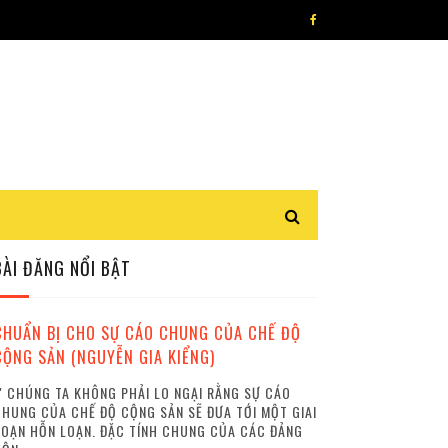
BÀI ĐĂNG NỔI BẬT
CHUẨN BỊ CHO SỰ CÁO CHUNG CỦA CHẾ ĐỘ
CỘNG SẢN (NGUYỄN GIA KIỂNG)
 CHÚNG TA KHÔNG PHẢI LO NGẠI RẰNG SỰ CÁO
HUNG CỦA CHẾ ĐỘ CỘNG SẢN SẼ ĐƯA TỚI MỘT GIAI
OẠN HỖN LOẠN. ĐẶC TÍNH CHUNG CỦA CÁC ĐẢNG