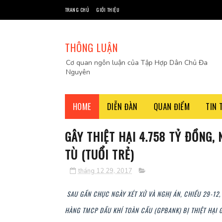
TRANG CHỦ
GIỚI THIỆU
THÔNG LUẬN
Cơ quan ngôn luận của Tập Hợp Dân Chủ Đa
Nguyên
HOME
DIỄN ĐÀN
QUAN ĐIỂM
TIN 
GÂY THIỆT HẠI 4.758 TỶ ĐỒNG
TÙ (TUỔI TRẺ)
tháng 12 29, 2017
SAU GẦN CHỤC NGÀY XÉT XỬ VÀ NGHỊ ÁN, CHIỀU 29-12,
HÀNG TMCP DẦU KHÍ TOÀN CẦU (GPBANK) BỊ THIỆT HẠI 