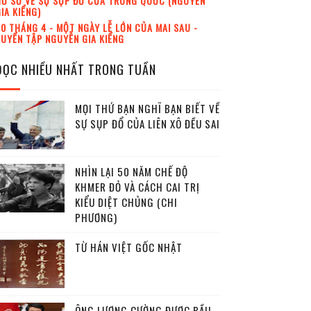
Ồ SƠ VỀ SỰ SỤP ĐỔ CỦA TRUNG QUỐC (NGUYỄN
IA KIỂNG)
0 THÁNG 4 - MỘT NGÀY LỄ LỚN CỦA MAI SAU -
UYỂN TẬP NGUYỄN GIA KIỂNG
ĐỌC NHIỀU NHẤT TRONG TUẦN
MỌI THỨ BẠN NGHĨ BẠN BIẾT VỀ
SỰ SỤP ĐỔ CỦA LIÊN XÔ ĐỀU SAI
NHÌN LẠI 50 NĂM CHẾ ĐỘ
KHMER ĐỎ VÀ CÁCH CAI TRỊ
KIỂU DIỆT CHỦNG (CHI
PHƯƠNG)
TỪ HÁN VIỆT GỐC NHẬT
ÔNG LƯƠNG CƯỜNG ĐƯỢC BẦU