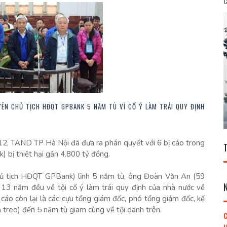
C
YÊN CHỦ TỊCH HĐQT GPBANK 5 NĂM TÙ VÌ CỐ Ý LÀM TRÁI QUY ĐỊNH
-12, TAND TP Hà Nội đã đưa ra phán quyết với 6 bị cáo trong
bị thiệt hại gần 4.800 tỷ đồng.
hủ tịch HĐQT GPBank) lĩnh 5 năm tù, ông Đoàn Văn An (59
 13 năm đều về tội cố ý làm trái quy định của nhà nước về
 cáo còn lại là các cựu tổng giám đốc, phó tổng giám đốc, kế
 treo) đến 5 năm tù giam cùng về tội danh trên.
C