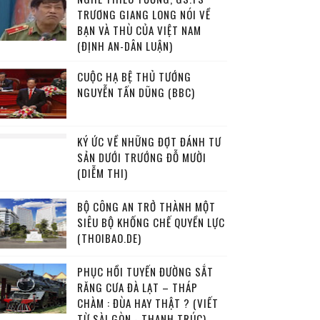
TRƯƠNG GIANG LONG NÓI VỀ
BẠN VÀ THÙ CỦA VIỆT NAM
(ĐỊNH AN-DÂN LUẬN)
CUỘC HẠ BỆ THỦ TƯỚNG
NGUYỄN TẤN DŨNG (BBC)
KÝ ỨC VỀ NHỮNG ĐỢT ĐÁNH TƯ
SẢN DƯỚI TRƯỚNG ĐỖ MƯỜI
(DIỄM THI)
BỘ CÔNG AN TRỞ THÀNH MỘT
SIÊU BỘ KHỐNG CHẾ QUYỀN LỰC
(THOIBAO.DE)
PHỤC HỒI TUYẾN ĐƯỜNG SẮT
RĂNG CƯA ĐÀ LẠT – THÁP
CHÀM : ĐÙA HAY THẬT ? (VIẾT
TỪ SÀI GÒN - THANH TRÚC)