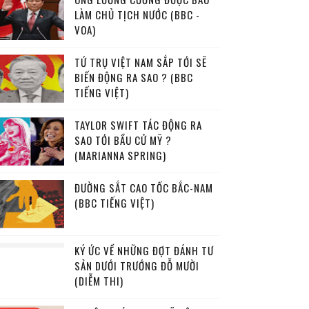
LÀM CHỦ TỊCH NƯỚC (BBC -
VOA)
TỨ TRỤ VIỆT NAM SẮP TỚI SẼ
BIẾN ĐỘNG RA SAO ? (BBC
TIẾNG VIỆT)
TAYLOR SWIFT TÁC ĐỘNG RA
SAO TỚI BẦU CỬ MỸ ?
(MARIANNA SPRING)
ĐƯỜNG SẮT CAO TỐC BẮC-NAM
(BBC TIẾNG VIỆT)
KÝ ỨC VỀ NHỮNG ĐỢT ĐÁNH TƯ
SẢN DƯỚI TRƯỚNG ĐỖ MƯỜI
(DIỄM THI)