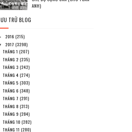
ANH)
LƯU TRỮ BLOG
2016
(215)
►
2017
(3298)
▼
THÁNG 1
(207)
THÁNG 2
(235)
THÁNG 3
(242)
THÁNG 4
(274)
THÁNG 5
(303)
THÁNG 6
(348)
THÁNG 7
(291)
THÁNG 8
(313)
THÁNG 9
(284)
THÁNG 10
(282)
THÁNG 11
(280)