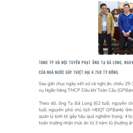
TAND TP HÀ NỘI TUYÊN PHẠT ÔNG TẠ BÁ LONG, NGU
CỦA NHÀ NƯỚC GÂY THIỆT HẠI 4.758 TỶ ĐỒNG.
Sau gần chục ngày xét xử và nghị án, chiều 29
vụ Ngân hàng TMCP Dầu khí Toàn Cầu (GPBank) 
Theo đó, ông Tạ Bá Long (62 tuổi, nguyên c
tuổi, nguyên phó chủ tịch HĐQT GPBank) lĩnh
quản lý kinh tế gây hậu quả nghiêm trọng. 4 bị
toán trưởng nhận mức án từ 3 năm tù (hưởng án