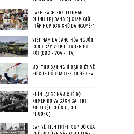
DANH SÁCH 364 TÙ NHÂN
CHÍNH TRỊ ĐANG BỊ GIAM GIỮ
(TẬP HỢP DÂN CHỦ ĐA NGUYÊN)
VIỆT NAM ĐA DẠNG HÓA NGUỒN
CUNG CẤP VŨ KHÍ TRONG BỐI
RỐI (BBC - VOA - RFA)
MỌI THỨ BẠN NGHĨ BẠN BIẾT VỀ
SỰ SỤP ĐỔ CỦA LIÊN XÔ ĐỀU SAI
NHÌN LẠI 50 NĂM CHẾ ĐỘ
KHMER ĐỎ VÀ CÁCH CAI TRỊ
KIỂU DIỆT CHỦNG (CHI
PHƯƠNG)
BÀN VỀ TIẾN TRÌNH SỤP ĐỔ CỦA
CHẾ ĐỘ CỘNG SẢN (CHU TUẤN