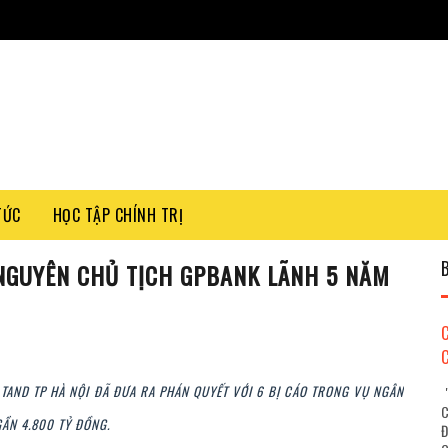
TỨC
HỌC TẬP CHÍNH TRỊ
, NGUYÊN CHỦ TỊCH GPBANK LÃNH 5 NĂM
 TAND TP HÀ NỘI ĐÃ ĐƯA RA PHÁN QUYẾT VỚI 6 BỊ CÁO TRONG VỤ NGÂN
"
C
GẦN 4.800 TỶ ĐỒNG.
Đ