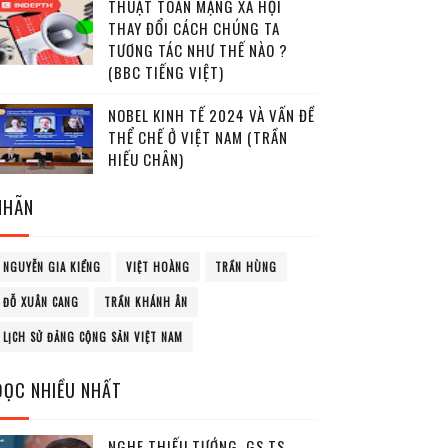
THUẬT TOÁN MẠNG XÃ HỘI
THAY ĐỔI CÁCH CHÚNG TA
TƯƠNG TÁC NHƯ THẾ NÀO ?
(BBC TIẾNG VIỆT)
NOBEL KINH TẾ 2024 VÀ VẤN ĐỀ
THỂ CHẾ Ở VIỆT NAM (TRẦN
HIẾU CHÂN)
NHÃN
NGUYỄN GIA KIỂNG
VIỆT HOÀNG
TRẦN HÙNG
ĐỖ XUÂN CANG
TRẦN KHÁNH ÂN
LỊCH SỬ ĐẢNG CỘNG SẢN VIỆT NAM
ĐỌC NHIỀU NHẤT
NGHE THIẾU TƯỚNG, GS.TS