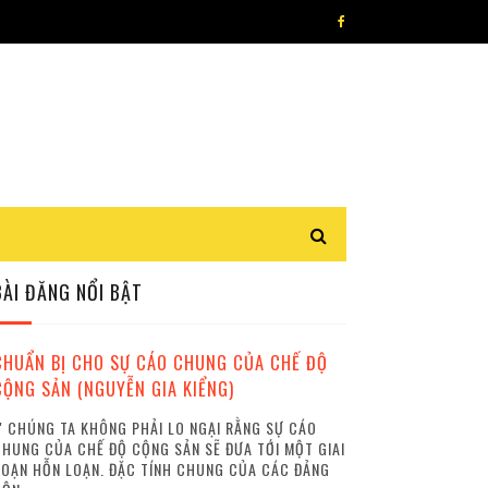
BÀI ĐĂNG NỔI BẬT
CHUẨN BỊ CHO SỰ CÁO CHUNG CỦA CHẾ ĐỘ
CỘNG SẢN (NGUYỄN GIA KIỂNG)
 CHÚNG TA KHÔNG PHẢI LO NGẠI RẰNG SỰ CÁO
HUNG CỦA CHẾ ĐỘ CỘNG SẢN SẼ ĐƯA TỚI MỘT GIAI
OẠN HỖN LOẠN. ĐẶC TÍNH CHUNG CỦA CÁC ĐẢNG