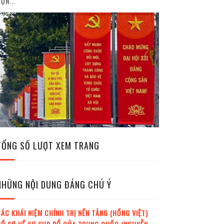
ỘN...
TỔNG SỐ LƯỢT XEM TRANG
NHỮNG NỘI DUNG ĐÁNG CHÚ Ý
ÁC KHÁI NIỆM CHÍNH TRỊ NỀN TẢNG (HỒNG VIỆT)