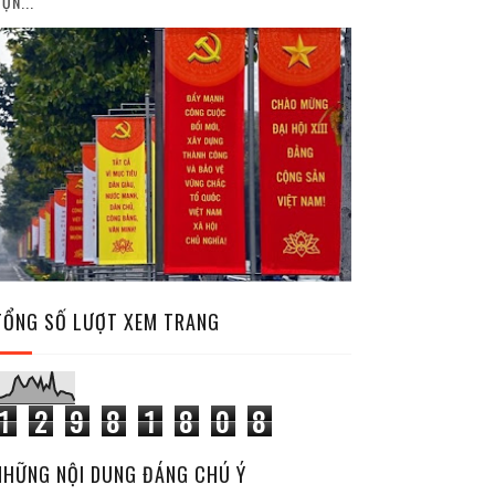
ỘN...
TỔNG SỐ LƯỢT XEM TRANG
1
2
9
8
1
8
0
8
NHỮNG NỘI DUNG ĐÁNG CHÚ Ý