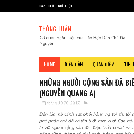
TRANG CHỦ
GIỚI THIỆU
THÔNG LUẬN
Cơ quan ngôn luận của Tập Hợp Dân Chủ Đa
Nguyên
HOME
DIỄN ĐÀN
QUAN ĐIỂM
TIN 
NHỮNG NGƯỜI CỘNG SẢN ĐÃ BI
(NGUYỄN QUANG A)
tháng 10 20, 2017
Đến lúc mà cảnh sát phải hành hạ tôi, thì tô
phê phán chế độ có tên tuổi, mỉm cười. Còn nó
là với người cộng sản đã được "sửa chữa" và bị