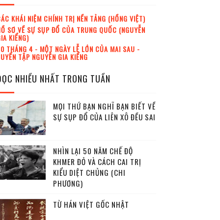
ÁC KHÁI NIỆM CHÍNH TRỊ NỀN TẢNG (HỒNG VIỆT)
Ồ SƠ VỀ SỰ SỤP ĐỔ CỦA TRUNG QUỐC (NGUYỄN
IA KIỂNG)
0 THÁNG 4 - MỘT NGÀY LỄ LỚN CỦA MAI SAU -
UYỂN TẬP NGUYỄN GIA KIỂNG
ĐỌC NHIỀU NHẤT TRONG TUẦN
MỌI THỨ BẠN NGHĨ BẠN BIẾT VỀ
SỰ SỤP ĐỔ CỦA LIÊN XÔ ĐỀU SAI
NHÌN LẠI 50 NĂM CHẾ ĐỘ
KHMER ĐỎ VÀ CÁCH CAI TRỊ
KIỂU DIỆT CHỦNG (CHI
PHƯƠNG)
TỪ HÁN VIỆT GỐC NHẬT