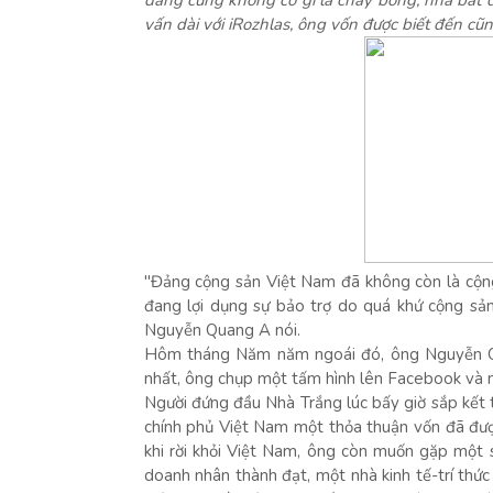
đảng cũng không có gì là cháy bỏng, nhà bất 
vấn dài với iRozhlas, ông vốn được biết đến cũ
"Đảng cộng sản Việt Nam đã không còn là cộng 
đang lợi dụng sự bảo trợ do quá khứ cộng sản
Nguyễn Quang A nói.
Hôm tháng Năm năm ngoái đó, ông Nguyễn Q
nhất, ông chụp một tấm hình lên Facebook và
Người đứng đầu Nhà Trắng lúc bấy giờ sắp kết 
chính phủ Việt Nam một thỏa thuận vốn đã được
khi rời khỏi Việt Nam, ông còn muốn gặp một
doanh nhân thành đạt, một nhà kinh tế-trí thứ