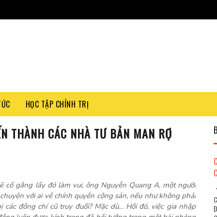
TỨC
HỌC TẬP CHÍNH TRỊ
ẾN THÀNH CÁC NHÀ TƯ BẢN MAN RỢ
i sẽ cố gắng lấy đó làm vui, ông Nguyễn Quang A, một người
"
i chuyện với ai về chính quyền cộng sản, nếu như không phải
C
 các đồng chí cũ truy đuổi? Mặc dù... Hồi đó, việc gia nhập
Đ