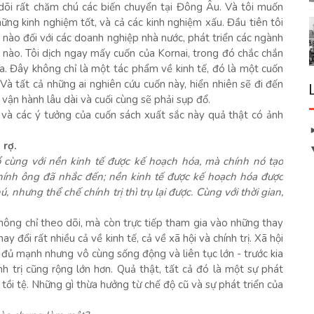
 dõi rất chăm chú các biến chuyển tại Đông Âu. Và tôi muốn
ững kinh nghiệm tốt, và cả các kinh nghiệm xấu. Đầu tiên tôi
hế nào đối với các doanh nghiệp nhà nước, phát triển các ngành
ế nào. Tôi dịch ngay mấy cuốn của Kornai, trong đó chắc chắn
a. Đây không chỉ là một tác phẩm về kinh tế, đó là một cuốn
Và tất cả những ai nghiên cứu cuốn này, hiển nhiên sẽ đi đến
 vận hành lâu dài và cuối cùng sẽ phải sụp đổ.
h và các ý tưởng của cuốn sách xuất sắc này quả thật có ảnh
 rợ.
ổ cùng với nền kinh tế được kế hoạch hóa, mà chính nó tạo
chính ông đã nhắc đến; nền kinh tế được kế hoạch hóa được
nhưng thể chế chính trị thì trụ lại được. Cùng với thời gian,
không chỉ theo dõi, mà còn trực tiếp tham gia vào những thay
 đổi rất nhiều cả về kinh tế, cả về xã hội và chính trị. Xã hội
 đủ mạnh nhưng vô cùng sống động và liên tục lớn - trước kia
nh trị cũng rộng lớn hơn. Quả thật, tất cả đó là một sự phát
u tồi tệ. Những gì thừa hưởng từ chế độ cũ và sự phát triển của