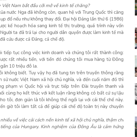
ỳ Việt Nam bắt đầu cởi mở về kinh tế chăng?
 của nước Nga đã không còn, quan hệ với Trung Quốc thì căng
 sụp đổ nếu như không thay đổi. Đại hội Đảng lần thứ 6 (1986)
ược kế hoạch hóa sang kinh tế thị trường, quá trình này vốn
 Người ta đã trả lại cho người dân quyền được làm kinh tế mà
 đã cứu được cả Đảng, cả chế độ.
i tiếp tục công việc kinh doanh và chúng tôi rất thành công:
ược rất nhiều tiền, với tiền đó chúng tôi mua hàng từ Đông
gần 10 triệu đô la.
i không biết. Tuy vậy họ đã tung tin trên truyền thông rằng
ch sử nước Việt Nam xã hội chủ nghĩa, và đến cuối năm đó thì
ong phạm vi Quốc hội và trực tiếp trên Đài truyền thanh và
cuối cùng họ kết thúc với kết luận rằng không có bất cứ sự lậu
o tôi, đơn giản là tôi không thể ngồi lại với cái thể chế này.
n giờ tôi làm tất cả để giúp cái chế độ toàn trị này chuyển
 nhiều về việc cải cách nền kinh tế xã hội chủ nghĩa, thậm chí
ổi tiếng của Hungary. Kinh nghiệm của Đông Âu là cảm hứng