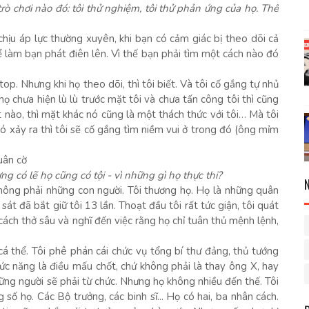
ò chơi nào đó: tôi thử nghiệm, tôi thử phản ứng của họ. Thế
chịu áp lực thường xuyên, khi bạn có cảm giác bị theo dõi cả
ể làm bạn phát điên lên. Vì thế bạn phải tìm một cách nào đó
top. Nhưng khi họ theo dõi, thì tôi biết. Và tôi cố gắng tự nhủ
họ chưa hiện lù lù trước mặt tôi và chưa tấn công tôi thì cũng
 nào, thì mặt khác nó cũng là một thách thức với tôi… Mà tôi
đó xảy ra thì tôi sẽ cố gắng tìm niềm vui ở trong đó (ông mỉm
uân cờ
g có lẽ họ cũng có tội - vì những gì họ thực thi?
không phải những con người. Tôi thương họ. Họ là những quân
át đã bắt giữ tôi 13 lần. Thoạt đầu tôi rất tức giận, tôi quát
ách thở sâu và nghĩ đến việc rằng họ chỉ tuân thủ mệnh lệnh,
á thể. Tôi phê phán cái chức vụ tổng bí thư đảng, thủ tướng
hức năng là điều mấu chốt, chứ không phải là thay ông X, hay
hững người sẽ phải từ chức. Nhưng họ không nhiều đến thế. Tôi
 số họ. Các Bộ trưởng, các binh sĩ... Họ có hai, ba nhân cách.