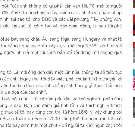
i nói: "các anh không có gì phải căn vặn tôi. Tôi mới là người
ôi đến đây? Trong chuyện này, chính các anh đã vi phạm pháp
a mình: tại sao tôi cho BBC và các đài phương Tây phỏng vấn,
i xấu, tại sao tôi cộng tác với bọn phản động, tại sao tôi phá
 tôi sẽ bay sang châu Âu: sang Nga, sang Hungary và nhất là
tai tiếng ngoại giao đã xảy ra, vì một người Việt xin tị nạn ở
òng ngừa, như là một lời cảnh báo để tôi đừng mở miệng quá
g tôi lại mời ông đến đây một lần nữa, chúng ta sẽ tiếp tục
của các anh. Ngày mai tôi đầy việc phải chuẩn bị cho chuyến đi
ng việc tôi định làm, các anh chẳng ảnh hưởng gì được. Các anh
ời đe dọa của các anh!".
g buổi hỏi cung - tôi cố gắng đo đạc và thử nghiệm phản ứng
ng ra sao. Bạn cần đánh giá tình hình và thích nghi với tình
ong thực tế tôi bay cùng con trai từ hôm 18/8, vì vậy chúng tôi
n Praha tham dự Forum 2000 cũng thế. Lo ngại trục trặc có
cho tôi bay sớm hơn một chút - để người ta khỏi ngăn chặn tôi