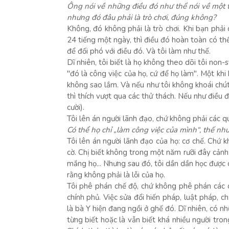
Ông nói về những điều đó như thể nói về một tr
nhưng đó đâu phải là trò chơi, đúng không?
Không, đó không phải là trò chơi. Khi bạn phải 
24 tiếng một ngày, thì điều đó hoàn toàn có th
để đối phó với điều đó. Và tôi làm như thế.
Dĩ nhiên, tôi biết là họ không theo dõi tôi non-s
"đó là công việc của họ, cứ để họ làm". Một khi 
không sao lắm. Và nếu như tôi không khoái chút
thì thích vượt qua các thử thách. Nếu như điều 
cười).
Tôi lên án người lãnh đạo, chứ không phải các q
Có thể họ chỉ „làm công việc của mình“, thế nhưn
Tôi lên án người lãnh đạo của họ: cơ chế. Chứ 
cờ. Chị biết không trong một năm rưỡi đây cảnh s
mắng họ... Nhưng sau đó, tôi dần dần học được c
rằng không phải là lỗi của họ.
Tôi phê phán chế độ, chứ không phê phán các c
chính phủ. Việc sửa đổi hiến pháp, luật pháp, c
là bà Y hiện đang ngồi ở ghế đó. Dĩ nhiên, có n
từng biết hoặc là vẫn biết khá nhiều người trong