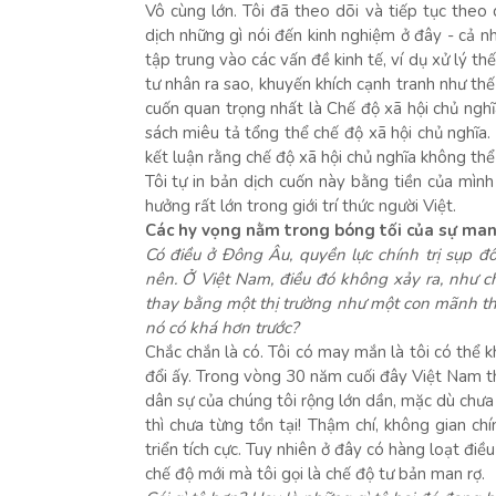
Vô cùng lớn. Tôi đã theo dõi và tiếp tục theo
dịch những gì nói đến kinh nghiệm ở đây - cả nh
tập trung vào các vấn đề kinh tế, ví dụ xử lý t
tư nhân ra sao, khuyến khích cạnh tranh như th
cuốn quan trọng nhất là Chế độ xã hội chủ nghĩ
sách miêu tả tổng thể chế độ xã hội chủ nghĩa. 
kết luận rằng chế độ xã hội chủ nghĩa không thể
Tôi tự in bản dịch cuốn này bằng tiền của mìn
hưởng rất lớn trong giới trí thức người Việt.
Các hy vọng nằm trong bóng tối của sự man
Có điều ở Đông Âu, quyền lực chính trị sụp đ
nên. Ở Việt Nam, điều đó không xảy ra, như 
thay bằng một thị trường như một con mãnh thú, 
nó có khá hơn trước?
Chắc chắn là có. Tôi có may mắn là tôi có thể 
đổi ấy. Trong vòng 30 năm cuối đây Việt Nam thay
dân sự của chúng tôi rộng lớn dần, mặc dù chưa
thì chưa từng tồn tại! Thậm chí, không gian chí
triển tích cực. Tuy nhiên ở đây có hàng loạt điề
chế độ mới mà tôi gọi là chế độ tư bản man rợ.