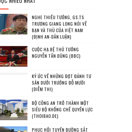
ĐỌC NHIỀU NHẤT
NGHE THIẾU TƯỚNG, GS.TS
TRƯƠNG GIANG LONG NÓI VỀ
BẠN VÀ THÙ CỦA VIỆT NAM
(ĐỊNH AN-DÂN LUẬN)
CUỘC HẠ BỆ THỦ TƯỚNG
NGUYỄN TẤN DŨNG (BBC)
KÝ ỨC VỀ NHỮNG ĐỢT ĐÁNH TƯ
SẢN DƯỚI TRƯỚNG ĐỖ MƯỜI
(DIỄM THI)
BỘ CÔNG AN TRỞ THÀNH MỘT
SIÊU BỘ KHỐNG CHẾ QUYỀN LỰC
(THOIBAO.DE)
PHỤC HỒI TUYẾN ĐƯỜNG SẮT