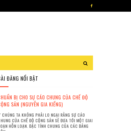
BÀI ĐĂNG NỔI BẬT
CHUẨN BỊ CHO SỰ CÁO CHUNG CỦA CHẾ ĐỘ
CỘNG SẢN (NGUYỄN GIA KIỂNG)
 CHÚNG TA KHÔNG PHẢI LO NGẠI RẰNG SỰ CÁO
HUNG CỦA CHẾ ĐỘ CỘNG SẢN SẼ ĐƯA TỚI MỘT GIAI
OẠN HỖN LOẠN. ĐẶC TÍNH CHUNG CỦA CÁC ĐẢNG