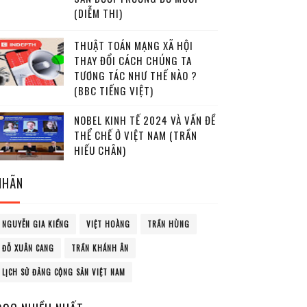
(DIỄM THI)
THUẬT TOÁN MẠNG XÃ HỘI
THAY ĐỔI CÁCH CHÚNG TA
TƯƠNG TÁC NHƯ THẾ NÀO ?
(BBC TIẾNG VIỆT)
NOBEL KINH TẾ 2024 VÀ VẤN ĐỀ
THỂ CHẾ Ở VIỆT NAM (TRẦN
HIẾU CHÂN)
NHÃN
NGUYỄN GIA KIỂNG
VIỆT HOÀNG
TRẦN HÙNG
ĐỖ XUÂN CANG
TRẦN KHÁNH ÂN
LỊCH SỬ ĐẢNG CỘNG SẢN VIỆT NAM