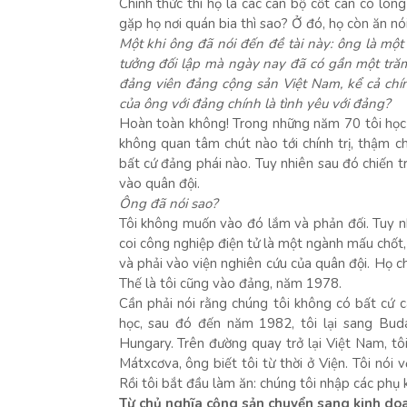
Chính thức thì họ là các cán bộ cốt cán có lòn
gặp họ nơi quán bia thì sao? Ở đó, họ còn ăn nó
Một khi ông đã nói đến đề tài này: ông là một
tưởng đối lập mà ngày nay đã có gần một trăm
đảng viên đảng cộng sản Việt Nam, kể cả chí
của ông với đảng chính là tình yêu với đảng?
Hoàn toàn không! Trong những năm 70 tôi học t
không quan tâm chút nào tới chính trị, thậm ch
bất cứ đảng phái nào. Tuy nhiên sau đó chiến tra
vào quân đội.
Ông đã nói sao?
Tôi không muốn vào đó lắm và phản đối. Tuy n
coi công nghiệp điện tử là một ngành mấu chốt, 
và phải vào viện nghiên cứu của quân đội. Họ cho
Thế là tôi cũng vào đảng, năm 1978.
Cần phải nói rằng chúng tôi không có bất cứ c
học, sau đó đến năm 1982, tôi lại sang Bud
Hungary. Trên đường quay trở lại Việt Nam, t
Mátxcơva, ông biết tôi từ thời ở Viện. Tôi nói 
Rồi tôi bắt đầu làm ăn: chúng tôi nhập các phụ 
Từ chủ nghĩa cộng sản chuyển sang kinh do