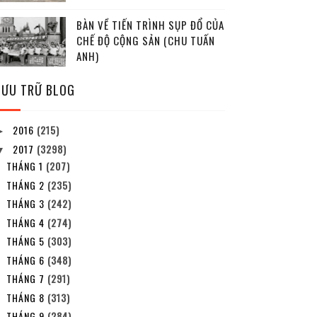
BÀN VỀ TIẾN TRÌNH SỤP ĐỔ CỦA
CHẾ ĐỘ CỘNG SẢN (CHU TUẤN
ANH)
LƯU TRỮ BLOG
2016
(215)
►
2017
(3298)
▼
THÁNG 1
(207)
THÁNG 2
(235)
THÁNG 3
(242)
THÁNG 4
(274)
THÁNG 5
(303)
THÁNG 6
(348)
THÁNG 7
(291)
THÁNG 8
(313)
THÁNG 9
(284)