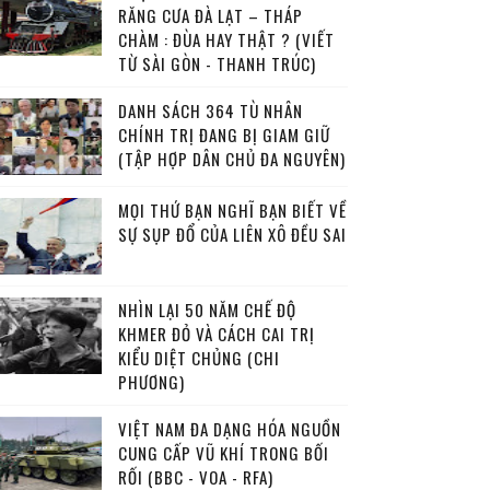
RĂNG CƯA ĐÀ LẠT – THÁP
CHÀM : ĐÙA HAY THẬT ? (VIẾT
TỪ SÀI GÒN - THANH TRÚC)
DANH SÁCH 364 TÙ NHÂN
CHÍNH TRỊ ĐANG BỊ GIAM GIỮ
(TẬP HỢP DÂN CHỦ ĐA NGUYÊN)
MỌI THỨ BẠN NGHĨ BẠN BIẾT VỀ
SỰ SỤP ĐỔ CỦA LIÊN XÔ ĐỀU SAI
NHÌN LẠI 50 NĂM CHẾ ĐỘ
KHMER ĐỎ VÀ CÁCH CAI TRỊ
KIỂU DIỆT CHỦNG (CHI
PHƯƠNG)
VIỆT NAM ĐA DẠNG HÓA NGUỒN
CUNG CẤP VŨ KHÍ TRONG BỐI
RỐI (BBC - VOA - RFA)