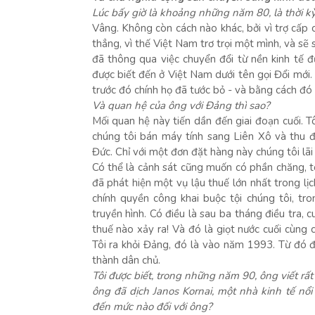
Lúc bấy giờ là khoảng những năm 80, là thời k
Vâng. Không còn cách nào khác, bởi vì trợ cấp
thẳng, vì thế Việt Nam trơ trọi một mình, và sẽ
đã thông qua việc chuyển đổi từ nền kinh tế đ
được biết đến ở Việt Nam dưới tên gọi Đổi mới.
trước đó chính họ đã tước bỏ - và bằng cách đó
Và quan hệ của ông với Đảng thì sao?
Mối quan hệ này tiến dần đến giai đoạn cuối. Tô
chúng tôi bán máy tính sang Liên Xô và thu đ
Đức. Chỉ với một đơn đặt hàng này chúng tôi lãi 
Có thể là cảnh sát cũng muốn có phần chăng, tô
đã phát hiện một vụ lậu thuế lớn nhất trong lị
chính quyền công khai buộc tội chúng tôi, tr
truyền hình. Có điều là sau ba tháng điều tra, 
thuế nào xảy ra! Và đó là giọt nước cuối cùng ch
Tôi ra khỏi Đảng, đó là vào năm 1993. Từ đó đế
thành dân chủ.
Tôi được biết, trong những năm 90, ông viết rất
ông đã dịch Janos Kornai, một nhà kinh tế n
đến mức nào đối với ông?