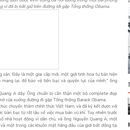
đồng luôn được kính trọng đã hồi tưởng trong một bài phỏng
C
ng vì đã bị bắt giữ trên đường tới gặp Tổng thống Obama.
sản. Đấy là một giai cấp mới, một giới tinh hoa tư bản hiện
 mang lại, để bảo vệ tiền bạc và quyền lực của mình," ông
uang A dậy. Ông chuẩn bị cẩn thận một bộ complete đẹp
 mở cửa xuống đường đi gặp Tổng thống Barack Obama.
thúc chuyến thăm chính thức Việt Nam, và đã ký kết được với
 bàn bạc từ rất lâu về việc mua bán vũ khí. Tuy nhiên trước
 số nhà hoạt động vì dân chủ, và ông Nguyễn Quang A, một
c và một trong các khuôn mặt hàng đầu của giới bất đồng tại