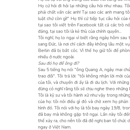
Họ cứ hỏi đi hỏi lại những câu hỏi như nhau. Tô
phải chất vấn các anh! Tại sao các anh mang t
luật chứ còn gì!" Họ thì cứ tiếp tục câu hỏi củ
tại sao tôi viết trên Facebook tất cả các trò nó
đảng, tại sao tôi là kẻ thù của chính quyền...
Tôi nghĩ, họ lo ngại vì biết rằng ngày hôm sau
sang Đức, là nơi chỉ cách đây không lâu một vụ 
Berlin đã bị bắt cóc. Vì thế họ giữ tôi để ph
nhiều ở nước ngoài.
Sau đó họ để ông đi?
Sau 5 tiếng họ nói "ông Quang A, ngày mai chún
trao đổi". Tôi trả lời: "tôi không nhận lời mời 
của tôi, và chuyến đi ấy là đi du lịch. Với nhữ
đừng có nghĩ rằng tôi sẽ chịu nghe theo những l
Tôi là kỹ sư và tôi hành xử như vậy trong nhữn
của họ: tôi nói điều gì đó và chờ xem họ phản ứ
hình đó. Tôi nói với họ là tôi bay ngày 19/8, tr
đã bay mà không gặp trở ngại. Lần này tôi đế
thể xảy ra, cho nên tôi đã đề nghị ban tổ chức 
ngay ở Việt Nam.