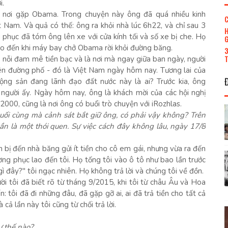
i.
n nơi gặp Obama. Trong chuyện này ông đã quá nhiều kinh
C
 Nam. Và quả có thế: ông ra khỏi nhà lúc 6h22, và chỉ sau 3
H
phục đã tóm ông lên xe với cửa kính tối và số xe bị che. Họ
G
cho đến khi máy bay chở Obama rời khỏi đường băng.
3
T
, nỗi đam mê tiền bạc và là nơi mà ngay giữa ban ngày, người
ên đường phố - đó là Việt Nam ngày hôm nay. Tương lai của
ng sản đang lãnh đạo đất nước này là ai? Trước kia, ông
người ấy. Ngày hôm nay, ông là khách mời của các hội nghị
000, cũng là nơi ông có buổi trò chuyện với iRozhlas.
uối cùng mà cảnh sát bắt giữ ông, có phải vậy không? Trên
gần là một thói quen. Sự việc cách đây không lâu, ngày 17/8
 bị đến nhà băng gửi ít tiền cho cô em gái, nhưng vừa ra đến
g phục lao đến tôi. Họ tống tôi vào ô tô như bao lần trước
ì đây?" tôi ngạc nhiên. Họ không trả lời và chúng tôi về đồn.
ời tôi đã biết rõ từ tháng 9/2015, khi tôi từ châu Âu và Hoa
n: tôi đã đi những đâu, đã gặp gỡ ai, ai đã trả tiền cho tất cả
cả lần này tôi cũng từ chối trả lời.
ư thế nào?