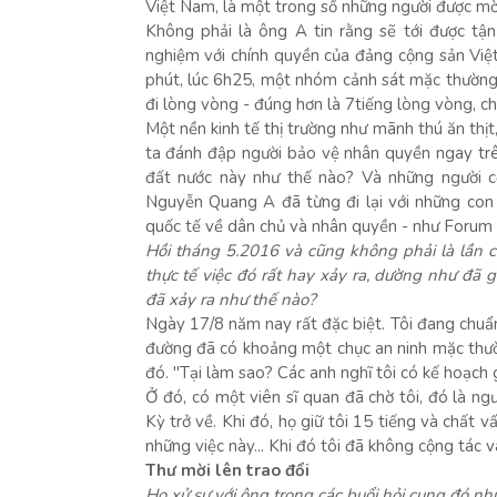
Việt Nam, là một trong số những người được mờ
Không phải là ông A tin rằng sẽ tới được tậ
nghiệm với chính quyền của đảng cộng sản Việt
phút, lúc 6h25, một nhóm cảnh sát mặc thường 
đi lòng vòng - đúng hơn là 7tiếng lòng vòng, 
Một nền kinh tế thị trường như mãnh thú ăn thịt
ta đánh đập người bảo vệ nhân quyền ngay tr
đất nước này như thế nào? Và những người cộ
Nguyễn Quang A đã từng đi lại với những con 
quốc tế về dân chủ và nhân quyền - như Forum 2
Hồi tháng 5.2016 và cũng không phải là lần c
thực tế việc đó rất hay xảy ra, dường như đã 
đã xảy ra như thế nào?
Ngày 17/8 năm nay rất đặc biệt. Tôi đang chuẩn
đường đã có khoảng một chục an ninh mặc thườn
đó. "Tại làm sao? Các anh nghĩ tôi có kế hoạch g
Ở đó, có một viên sĩ quan đã chờ tôi, đó là ngư
Kỳ trở về. Khi đó, họ giữ tôi 15 tiếng và chất vấ
những việc này... Khi đó tôi đã không cộng tác và 
Thư mời lên trao đổi
Họ xử sự với ông trong các buổi hỏi cung đó nh