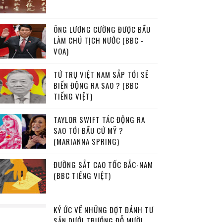
ÔNG LƯƠNG CƯỜNG ĐƯỢC BẦU
LÀM CHỦ TỊCH NƯỚC (BBC -
VOA)
TỨ TRỤ VIỆT NAM SẮP TỚI SẼ
BIẾN ĐỘNG RA SAO ? (BBC
TIẾNG VIỆT)
TAYLOR SWIFT TÁC ĐỘNG RA
SAO TỚI BẦU CỬ MỸ ?
(MARIANNA SPRING)
ĐƯỜNG SẮT CAO TỐC BẮC-NAM
(BBC TIẾNG VIỆT)
KÝ ỨC VỀ NHỮNG ĐỢT ĐÁNH TƯ
SẢN DƯỚI TRƯỚNG ĐỖ MƯỜI