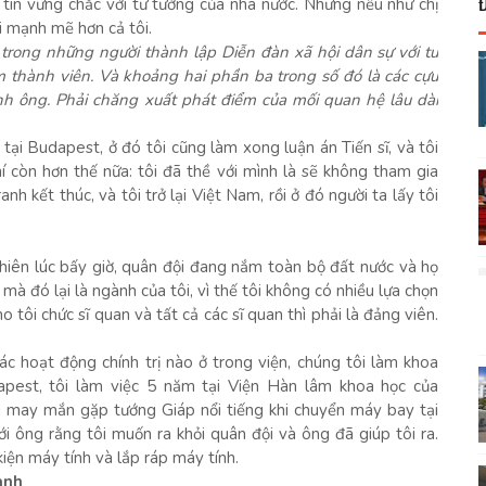
g tin vững chắc với tư tưởng của nhà nước. Nhưng nếu như chị
i mạnh mẽ hơn cả tôi.
 trong những người thành lập Diễn đàn xã hội dân sự với tư
 thành viên. Và khoảng hai phần ba trong số đó là các cựu
nh ông. Phải chăng xuất phát điểm của mối quan hệ lâu dài
ại Budapest, ở đó tôi cũng làm xong luận án Tiến sĩ, và tôi
í còn hơn thế nữa: tôi đã thề với mình là sẽ không tham gia
nh kết thúc, và tôi trở lại Việt Nam, rồi ở đó người ta lấy tôi
hiên lúc bấy giờ, quân đội đang nắm toàn bộ đất nước và họ
mà đó lại là ngành của tôi, vì thế tôi không có nhiều lựa chọn
 tôi chức sĩ quan và tất cả các sĩ quan thì phải là đảng viên.
ác hoạt động chính trị nào ở trong viện, chúng tôi làm khoa
apest, tôi làm việc 5 năm tại Viện Hàn lâm khoa học của
ôi may mắn gặp tướng Giáp nổi tiếng khi chuyển máy bay tại
với ông rằng tôi muốn ra khỏi quân đội và ông đã giúp tôi ra.
kiện máy tính và lắp ráp máy tính.
anh