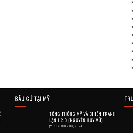
BẦU CỬ TẠI MỸ
TR
Ề
TỔNG THỐNG MỸ VÀ CHIẾN TRANH
A
LẠNH 2.0 (NGUYỄN HUY VŨ)
NOVEMBER 06, 2024