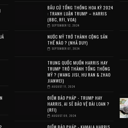
BẦU CỬ TỔNG THỐNG HOA KỲ 2024
N
: TRANH LUẬN TRUMP – HARRIS
(BBC, RFI, VOA)
SEPTEMBER 12, 2024
UẢ
NƯỚC MỸ TRỞ THÀNH CỘNG SẢN
THẾ NÀO ? (NHÃ DUY)
SEPTEMBER 07, 2024
TRUNG QUỐC MUỐN HARRIS HAY
TRUMP TRỞ THÀNH TỔNG THỐNG
MỸ ? (WANG JISI, HU RAN & ZHAO
JIANWEI)
AUGUST 11, 2024
ỄN
ĐIỂM BÁO PHÁP - TRUMP HAY
HARRIS, AI SẼ BẢO VỆ ĐÀI LOAN ?
(RFI)
AUGUST 09, 2024
?
ĐIỂM BÁO PHÁP - KAMALA HARRIS,