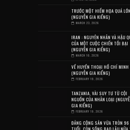
TRƯỚC MỘT HIỂM HỌA QUÁ LỚ
(NGUYỄN GIA KIỂNG)
MARCH 23, 2026
IRAN : NGUYÊN NHÂN VÀ HẬU Q
CỦA MỘT CUỘC CHIẾN TỒI BẠI
(NGUYỄN GIA KIỂNG)
MARCH 10, 2026
VỀ HUYỀN THOẠI HỒ CHÍ MINH
(NGUYỄN GIA KIỂNG)
FEBRUARY 19, 2026
TANZANIA, VÀI SUY TƯ TỪ CỘI
NGUỒN CỦA NHÂN LOẠI (NGUY
GIA KIỂNG)
FEBRUARY 19, 2026
ĐẢNG CỘNG SẢN VỪA TRÒN 96
TUỔI, CÒN SỐNG BAO LÂU NỮA 