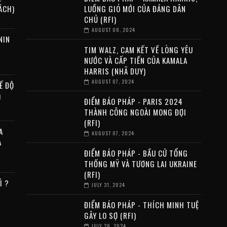
ÁCH)
LUỒNG GIÓ MỚI CỦA ĐẢNG DÂN
CHỦ (RFI)
AUGUST 08, 2024
NIN
TIM WALZ, CAM KẾT VỀ LÒNG YÊU
NƯỚC VÀ CẤP TIẾN CỦA KAMALA
HARRIS (NHÃ DUY)
AUGUST 07, 2024
Ế ĐỘ
)
ĐIỂM BÁO PHÁP - PARIS 2024
THÀNH CÔNG NGOÀI MONG ĐỢI
(RFI)
A
AUGUST 07, 2024
A
ĐIỂM BÁO PHÁP - BẦU CỬ TỔNG
THỐNG MỸ VÀ TƯƠNG LAI UKRAINE
(RFI)
Ì ?
JULY 31, 2024
ĐIỂM BÁO PHÁP - THÍCH MINH TUỆ
GÂY LO SỢ (RFI)
JULY 28, 2024