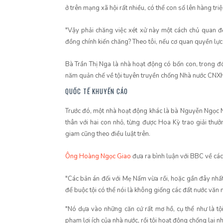
ở trên mạng xã hội rất nhiều, có thể con số lên hàng tri
"Vậy phải chăng việc xét xử này một cách chủ quan đ
đồng chính kiến chăng? Theo tôi, nếu cơ quan quyền lực 
Bà Trần Thị Nga là nhà hoạt động có bốn con, trong đó
năm quản chế về tội tuyên truyền chống Nhà nước CNXH
QUỐC TẾ KHUYẾN CÁO
Trước đó, một nhà hoạt động khác là bà Nguyễn Ngọc 
thân với hai con nhỏ, từng được Hoa Kỳ trao giải th
giam cũng theo điều luật trên.
Ông Hoàng Ngọc Giao
đưa ra bình luận với BBC về các
"Các bản án đối với Mẹ Nấm vừa rồi, hoặc gần đây nhất
để buộc tội có thể nói là không giống các đất nước văn
"Nó dựa vào những căn cứ rất mơ hồ, cụ thể như là tộ
phạm lợi ích của nhà nước, rồi tội hoạt động chống lại nhà