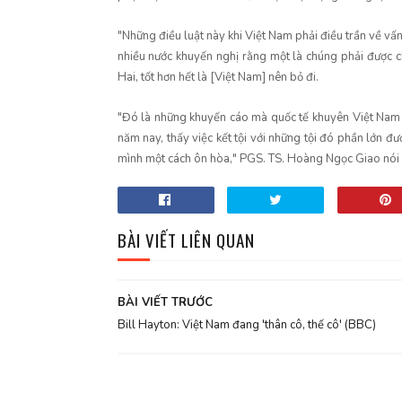
"Những điều luật này khi Việt Nam phải điều trần về vấ
nhiều nước khuyến nghị rằng một là chúng phải được chu
Hai, tốt hơn hết là [Việt Nam] nên bỏ đi.
"Đó là những khuyến cáo mà quốc tế khuyên Việt Nam nh
năm nay, thấy việc kết tội với những tội đó phần lớn đư
mình một cách ôn hòa," PGS. TS. Hoàng Ngọc Giao nói
BÀI VIẾT LIÊN QUAN
BÀI VIẾT TRƯỚC
Bill Hayton: Việt Nam đang 'thân cô, thế cô' (BBC)