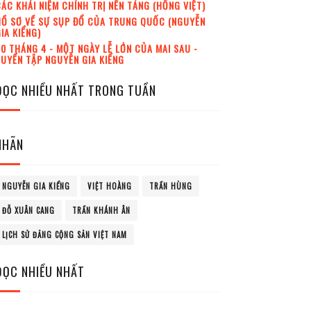
ÁC KHÁI NIỆM CHÍNH TRỊ NỀN TẢNG (HỒNG VIỆT)
Ồ SƠ VỀ SỰ SỤP ĐỔ CỦA TRUNG QUỐC (NGUYỄN
IA KIỂNG)
0 THÁNG 4 - MỘT NGÀY LỄ LỚN CỦA MAI SAU -
UYỂN TẬP NGUYỄN GIA KIỂNG
ĐỌC NHIỀU NHẤT TRONG TUẦN
NHÃN
NGUYỄN GIA KIỂNG
VIỆT HOÀNG
TRẦN HÙNG
ĐỖ XUÂN CANG
TRẦN KHÁNH ÂN
LỊCH SỬ ĐẢNG CỘNG SẢN VIỆT NAM
ĐỌC NHIỀU NHẤT