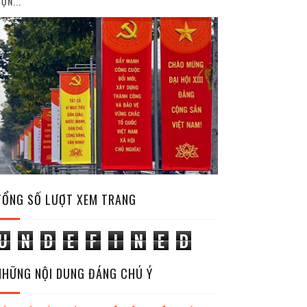
ỘN...
TỔNG SỐ LƯỢT XEM TRANG
U
N
D
E
F
I
N
E
D
NHỮNG NỘI DUNG ĐÁNG CHÚ Ý