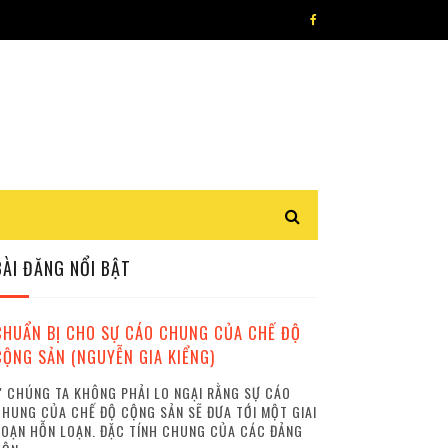
BÀI ĐĂNG NỔI BẬT
CHUẨN BỊ CHO SỰ CÁO CHUNG CỦA CHẾ ĐỘ
CỘNG SẢN (NGUYỄN GIA KIỂNG)
 CHÚNG TA KHÔNG PHẢI LO NGẠI RẰNG SỰ CÁO
HUNG CỦA CHẾ ĐỘ CỘNG SẢN SẼ ĐƯA TỚI MỘT GIAI
OẠN HỖN LOẠN. ĐẶC TÍNH CHUNG CỦA CÁC ĐẢNG