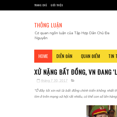
TRANG CHỦ
GIỚI THIỆU
THÔNG LUẬN
Cơ quan ngôn luận của Tập Hợp Dân Chủ Đa
Nguyên
HOME
DIỄN ĐÀN
QUAN ĐIỂM
TIN 
XỬ NẶNG BẤT ĐỒNG, VN ĐANG 'L
tháng 7 30, 2017
"Ở đây tôi xin nói là bất đồng chính kiến không nhất th
tìm ở trên mạng xã hội rất nhiều, có thể con số lên hàng