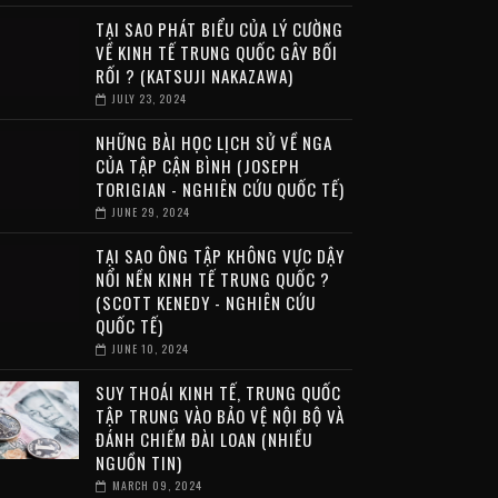
TẠI SAO PHÁT BIỂU CỦA LÝ CƯỜNG
VỀ KINH TẾ TRUNG QUỐC GÂY BỐI
RỐI ? (KATSUJI NAKAZAWA)
JULY 23, 2024
NHỮNG BÀI HỌC LỊCH SỬ VỀ NGA
CỦA TẬP CẬN BÌNH (JOSEPH
TORIGIAN - NGHIÊN CỨU QUỐC TẾ)
JUNE 29, 2024
TẠI SAO ÔNG TẬP KHÔNG VỰC DẬY
NỔI NỀN KINH TẾ TRUNG QUỐC ?
(SCOTT KENEDY - NGHIÊN CỨU
QUỐC TẾ)
JUNE 10, 2024
SUY THOÁI KINH TẾ, TRUNG QUỐC
TẬP TRUNG VÀO BẢO VỆ NỘI BỘ VÀ
ĐÁNH CHIẾM ĐÀI LOAN (NHIỀU
NGUỒN TIN)
MARCH 09, 2024