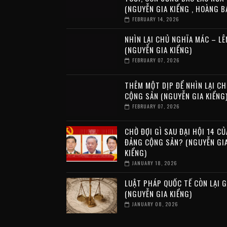
(NGUYỄN GIA KIỂNG , HOÀNG B
FEBRUARY 14, 2026
NHÌN LẠI CHỦ NGHĨA MÁC – LÊ
(NGUYỄN GIA KIỂNG)
FEBRUARY 07, 2026
THÊM MỘT DỊP ĐỂ NHÌN LẠI CH
CỘNG SẢN (NGUYỄN GIA KIỂNG
FEBRUARY 07, 2026
CHỜ ĐỢI GÌ SAU ĐẠI HỘI 14 CỦ
ĐẢNG CỘNG SẢN? (NGUYỄN GI
KIỂNG)
JANUARY 18, 2026
LUẬT PHÁP QUỐC TẾ CÒN LẠI G
(NGUYỄN GIA KIỂNG)
JANUARY 08, 2026