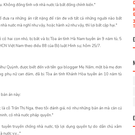
C
ệu. Không đồng tình với nhà nước là bất đồng chính kiến."
H
G
ể đưa ra những án rất nặng để răn đe với tất cả những người nào bất
3
T
nhà nước mà nghĩ như vậy, hoặc hành xử như vậy, thì lợi bất cập hại."
 có hai con nhỏ, bị bắt và bị Tòa án tỉnh Hà Nam tuyên án 9 năm tù, 5
CN Việt Nam theo điều 88 của Bộ luật Hình sự, hôm 25/7.
Như Quỳnh, được biết đến với tên gọi blogger Mẹ Nấm, một bà mẹ đơn
ưởng phụ nữ can đảm, đã bị Tòa án tỉnh Khánh Hòa tuyên án 10 năm tù
 bản án này:
 là cô Trần Thị Nga, theo tôi đánh giá, nó như những bản án mà căn cứ
 minh, có nhà nước pháp quyền."
i tuyên truyền chống nhà nước, tội lợi dụng quyền tự do dân chủ xâm
 nước v.v..."