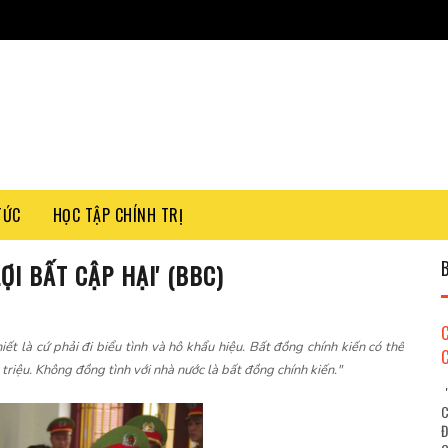
TỨC
HỌC TẬP CHÍNH TRỊ
ỢI BẤT CẬP HẠI' (BBC)
iết là cứ phải đi biểu tình và hô khẩu hiệu. Bất đồng chính kiến có thể
 triệu. Không đồng tình với nhà nước là bất đồng chính kiến."
"
C
Đ