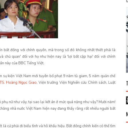
C
ến bất đồng với chính quyền, mà trong số đó không nhất thiết phải là
và chủ quan' đối với họ như hiện nay là 'lợi bất cập hại' đối với chính
uần này của BBC Tiếng Việt.
 sự kiện Việt Nam mới tuyên bố phạt 9 năm tù giam, 5 năm quản chế
TS. Hoàng Ngọc Giao
, Viện trưởng Viện Nghiên cứu Chính sách, Luật
i phụ nữ như vậy, tại sao lại kết án ở mức quá nặng như vậy? Mười năm!
 chăng nhà nước Việt Nam hiện nay đang thấy rằng rất nhiều người bất
t là cứ phải đi biểu tình và hô khẩu hiệu. Bất đồng chính kiến có thể tìm