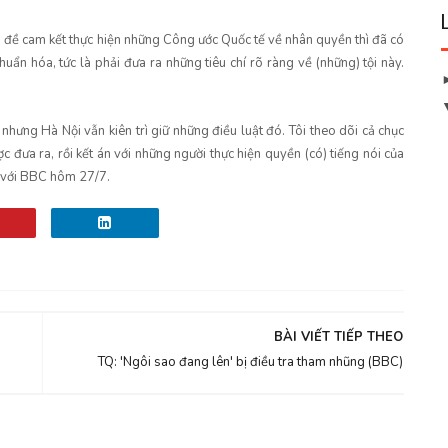
n đề cam kết thực hiện những Công ước Quốc tế về nhân quyền thì đã có
ẩn hóa, tức là phải đưa ra những tiêu chí rõ ràng về (những) tội này.
ưng Hà Nội vẫn kiên trì giữ những điều luật đó. Tôi theo dõi cả chục
ợc đưa ra, rồi kết án với những người thực hiện quyền (có) tiếng nói của
 với BBC hôm 27/7.
BÀI VIẾT TIẾP THEO
TQ: 'Ngôi sao đang lên' bị điều tra tham nhũng (BBC)