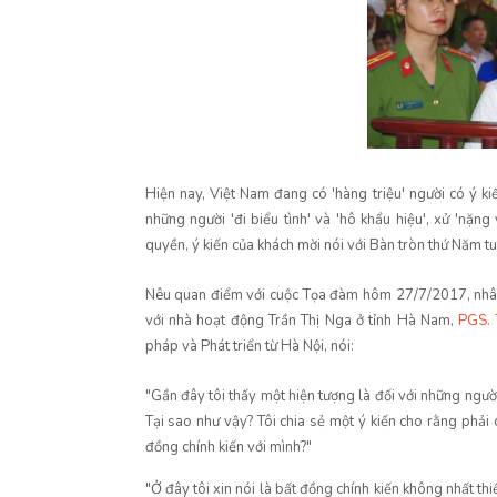
Hiện nay, Việt Nam đang có 'hàng triệu' người có ý ki
những người 'đi biểu tình' và 'hô khẩu hiệu', xử 'nặng 
quyền, ý kiến của khách mời nói với Bàn tròn thứ Năm t
Nêu quan điểm với cuộc Tọa đàm hôm 27/7/2017, nhân
với nhà hoạt động Trần Thị Nga ở tỉnh Hà Nam,
PGS. 
pháp và Phát triển từ Hà Nội, nói:
"Gần đây tôi thấy một hiện tượng là đối với những ngườ
Tại sao như vậy? Tôi chia sẻ một ý kiến cho rằng phải
đồng chính kiến với mình?"
"Ở đây tôi xin nói là bất đồng chính kiến không nhất thiế