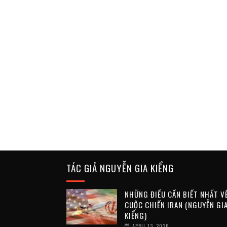
TÁC GIẢ NGUYỄN GIA KIỂNG
NHỮNG ĐIỀU CẦN BIẾT NHẤT V
CUỘC CHIẾN IRAN (NGUYỄN GI
KIỂNG)
APRIL 13, 2026