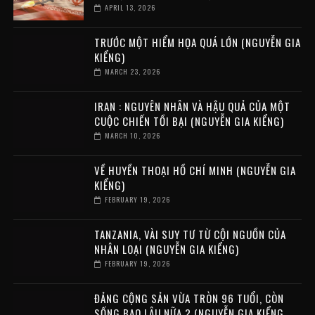
APRIL 13, 2026
TRƯỚC MỘT HIỂM HỌA QUÁ LỚN (NGUYỄN GIA
KIỂNG)
MARCH 23, 2026
IRAN : NGUYÊN NHÂN VÀ HẬU QUẢ CỦA MỘT
CUỘC CHIẾN TỒI BẠI (NGUYỄN GIA KIỂNG)
MARCH 10, 2026
VỀ HUYỀN THOẠI HỒ CHÍ MINH (NGUYỄN GIA
KIỂNG)
FEBRUARY 19, 2026
TANZANIA, VÀI SUY TƯ TỪ CỘI NGUỒN CỦA
NHÂN LOẠI (NGUYỄN GIA KIỂNG)
FEBRUARY 19, 2026
ĐẢNG CỘNG SẢN VỪA TRÒN 96 TUỔI, CÒN
SỐNG BAO LÂU NỮA ? (NGUYỄN GIA KIỂNG ,