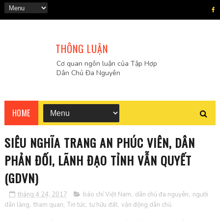
THÔNG LUẬN
Cơ quan ngôn luận của Tập Hợp
Dân Chủ Đa Nguyên
HOME
SIÊU NGHĨA TRANG AN PHÚC VIÊN, DÂN
PHẢN ĐỐI, LÃNH ĐẠO TỈNH VẪN QUYẾT
(GDVN)
tháng 4 24, 2017
báo chí Việt Nam
,
dân chủ đa nguyên
,
người
dân làng
,
tham quan
,
Tin tức
,
tư hữu đất
,
vận động dân chủ