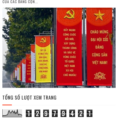
CỦA CÁC ĐẢNG CỘN...
TỔNG SỐ LƯỢT XEM TRANG
1
2
9
7
9
4
2
1