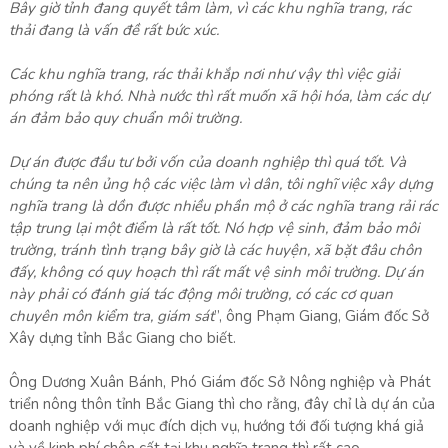
Bây giờ tỉnh đang quyết tâm làm, vì các khu nghĩa trang, rác
thải đang là vấn đề rất bức xúc.
Các khu nghĩa trang, rác thải khắp nơi như vậy thì việc giải
phóng rất là khó. Nhà nước thì rất muốn xã hội hóa, làm các dự
án đảm bảo quy chuẩn môi trường.
Dự án được đầu tư bởi vốn của doanh nghiệp thì quá tốt. Và
chúng ta nên ủng hộ các việc làm vì dân, tôi nghĩ việc xây dựng
nghĩa trang là dồn được nhiều phần mộ ở các nghĩa trang rải rác
tập trung lại một điểm là rất tốt. Nó hợp vệ sinh, đảm bảo môi
trường, tránh tình trạng bây giờ là các huyện, xã bặt đâu chôn
đấy, không có quy hoạch thì rất mất vệ sinh môi trường. Dự án
này phải có đánh giá tác động môi trường, có các cơ quan
chuyên môn kiểm tra, giám sát
”, ông Phạm Giang, Giám đốc Sở
Xây dựng tỉnh Bắc Giang cho biết.
Ông Dương Xuân Bánh, Phó Giám đốc Sở Nông nghiệp và Phát
triển nông thôn tỉnh Bắc Giang thì cho rằng, đây chỉ là dự án của
doanh nghiệp với mục đích dịch vụ, hướng tới đối tượng khá giả