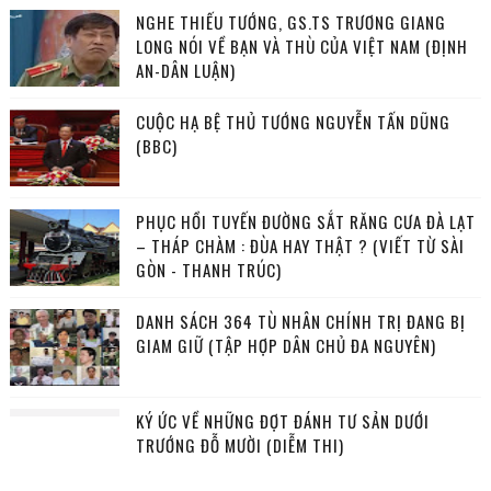
NGHE THIẾU TƯỚNG, GS.TS TRƯƠNG GIANG
LONG NÓI VỀ BẠN VÀ THÙ CỦA VIỆT NAM (ĐỊNH
AN-DÂN LUẬN)
CUỘC HẠ BỆ THỦ TƯỚNG NGUYỄN TẤN DŨNG
(BBC)
PHỤC HỒI TUYẾN ĐƯỜNG SẮT RĂNG CƯA ĐÀ LẠT
– THÁP CHÀM : ĐÙA HAY THẬT ? (VIẾT TỪ SÀI
GÒN - THANH TRÚC)
DANH SÁCH 364 TÙ NHÂN CHÍNH TRỊ ĐANG BỊ
GIAM GIỮ (TẬP HỢP DÂN CHỦ ĐA NGUYÊN)
KÝ ỨC VỀ NHỮNG ĐỢT ĐÁNH TƯ SẢN DƯỚI
TRƯỚNG ĐỖ MƯỜI (DIỄM THI)