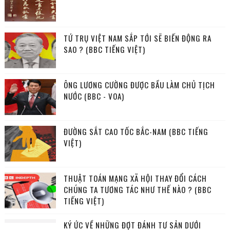
TỨ TRỤ VIỆT NAM SẮP TỚI SẼ BIẾN ĐỘNG RA
SAO ? (BBC TIẾNG VIỆT)
ÔNG LƯƠNG CƯỜNG ĐƯỢC BẦU LÀM CHỦ TỊCH
NƯỚC (BBC - VOA)
ĐƯỜNG SẮT CAO TỐC BẮC-NAM (BBC TIẾNG
VIỆT)
THUẬT TOÁN MẠNG XÃ HỘI THAY ĐỔI CÁCH
CHÚNG TA TƯƠNG TÁC NHƯ THẾ NÀO ? (BBC
TIẾNG VIỆT)
KÝ ỨC VỀ NHỮNG ĐỢT ĐÁNH TƯ SẢN DƯỚI