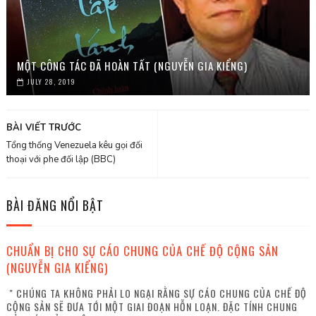
MỘT CÔNG TÁC ĐÃ HOÀN TẤT (NGUYỄN GIA KIỂNG)
JULY 28, 2019
BÀI VIẾT TRƯỚC
Tổng thống Venezuela kêu gọi đối
thoại với phe đối lập (BBC)
BÀI ĐĂNG NỔI BẬT
CHUẨN BỊ CHO SỰ CÁO CHUNG CỦA CHẾ ĐỘ CỘNG SẢN
(NGUYỄN GIA KIỂNG)
" CHÚNG TA KHÔNG PHẢI LO NGẠI RẰNG SỰ CÁO CHUNG CỦA CHẾ ĐỘ
CỘNG SẢN SẼ ĐƯA TỚI MỘT GIAI ĐOẠN HỖN LOẠN. ĐẶC TÍNH CHUNG