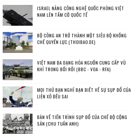
ISRAEL NÂNG CÔNG NGHỆ QUỐC PHÒNG VIỆT
NAM LÊN TẦM CỠ QUỐC TẾ
BỘ CÔNG AN TRỞ THÀNH MỘT SIÊU BỘ KHỐNG
CHẾ QUYỀN LỰC (THOIBAO.DE)
VIỆT NAM ĐA DẠNG HÓA NGUỒN CUNG CẤP VŨ
KHÍ TRONG BỐI RỐI (BBC - VOA - RFA)
MỌI THỨ BẠN NGHĨ BẠN BIẾT VỀ SỰ SỤP ĐỔ CỦA
LIÊN XÔ ĐỀU SAI
BÀN VỀ TIẾN TRÌNH SỤP ĐỔ CỦA CHẾ ĐỘ CỘNG
SẢN (CHU TUẤN ANH)