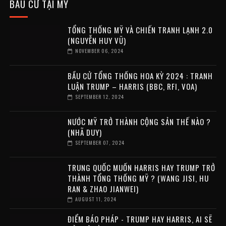
BẦU CỬ TẠI MỸ
TỔNG THỐNG MỸ VÀ CHIẾN TRANH LẠNH 2.0
(NGUYỄN HUY VŨ)
NOVEMBER 06, 2024
BẦU CỬ TỔNG THỐNG HOA KỲ 2024 : TRANH
LUẬN TRUMP – HARRIS (BBC, RFI, VOA)
SEPTEMBER 12, 2024
NƯỚC MỸ TRỞ THÀNH CỘNG SẢN THẾ NÀO ?
(NHÃ DUY)
SEPTEMBER 07, 2024
TRUNG QUỐC MUỐN HARRIS HAY TRUMP TRỞ
THÀNH TỔNG THỐNG MỸ ? (WANG JISI, HU
RAN & ZHAO JIANWEI)
AUGUST 11, 2024
ĐIỂM BÁO PHÁP - TRUMP HAY HARRIS, AI SẼ