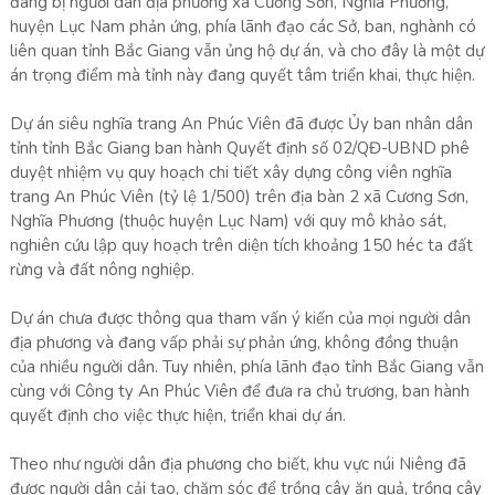
đang bị người dân địa phương xã Cương Sơn, Nghĩa Phương,
huyện Lục Nam phản ứng, phía lãnh đạo các Sở, ban, nghành có
liên quan tỉnh Bắc Giang vẫn ủng hộ dự án, và cho đây là một dự
án trọng điểm mà tỉnh này đang quyết tâm triển khai, thực hiện.
Dự án siêu nghĩa trang An Phúc Viên đã được Ủy ban nhân dân
tỉnh tỉnh Bắc Giang ban hành Quyết định số 02/QĐ-UBND phê
duyệt nhiệm vụ quy hoạch chi tiết xây dựng công viên nghĩa
trang An Phúc Viên (tỷ lệ 1/500) trên địa bàn 2 xã Cương Sơn,
Nghĩa Phương (thuộc huyện Lục Nam) với quy mô khảo sát,
nghiên cứu lập quy hoạch trên diện tích khoảng 150 héc ta đất
rừng và đất nông nghiệp.
Dự án chưa được thông qua tham vấn ý kiến của mọi người dân
địa phương và đang vấp phải sự phản ứng, không đồng thuận
của nhiều người dân. Tuy nhiên, phía lãnh đạo tỉnh Bắc Giang vẫn
cùng với Công ty An Phúc Viên để đưa ra chủ trương, ban hành
quyết định cho việc thực hiện, triển khai dự án.
Theo như người dân địa phương cho biết, khu vực núi Niêng đã
được người dân cải tạo, chăm sóc để trồng cây ăn quả, trồng cây