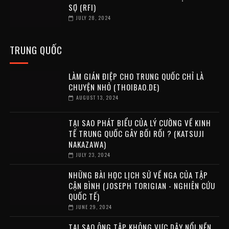
SỢ (RFI)
JULY 28, 2024
TRUNG QUỐC
LÀM GIÁN ĐIỆP CHO TRUNG QUỐC CHỈ LÀ
CHUYỆN NHỎ (THOIBAO.DE)
AUGUST 13, 2024
TẠI SAO PHÁT BIỂU CỦA LÝ CƯỜNG VỀ KINH
TẾ TRUNG QUỐC GÂY BỐI RỐI ? (KATSUJI
NAKAZAWA)
JULY 23, 2024
NHỮNG BÀI HỌC LỊCH SỬ VỀ NGA CỦA TẬP
CẬN BÌNH (JOSEPH TORIGIAN - NGHIÊN CỨU
QUỐC TẾ)
JUNE 29, 2024
TẠI SAO ÔNG TẬP KHÔNG VỰC DẬY NỔI NỀN