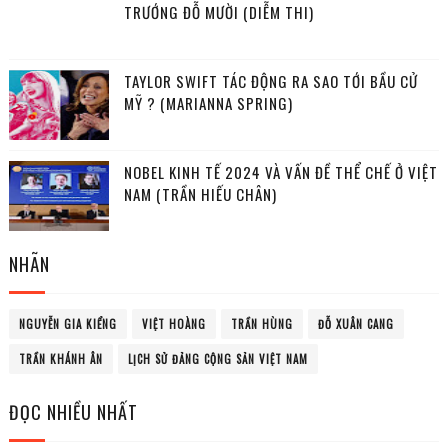
TRƯỚNG ĐỖ MƯỜI (DIỄM THI)
TAYLOR SWIFT TÁC ĐỘNG RA SAO TỚI BẦU CỬ
MỸ ? (MARIANNA SPRING)
NOBEL KINH TẾ 2024 VÀ VẤN ĐỀ THỂ CHẾ Ở VIỆT
NAM (TRẦN HIẾU CHÂN)
NHÃN
NGUYỄN GIA KIỂNG
VIỆT HOÀNG
TRẦN HÙNG
ĐỖ XUÂN CANG
TRẦN KHÁNH ÂN
LỊCH SỬ ĐẢNG CỘNG SẢN VIỆT NAM
ĐỌC NHIỀU NHẤT