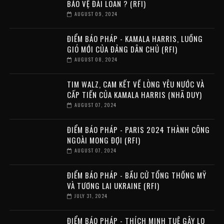
BẢO VỆ ĐÀI LOAN ? (RFI)
AUGUST 09, 2024
ĐIỂM BÁO PHÁP - KAMALA HARRIS, LUỒNG
GIÓ MỚI CỦA ĐẢNG DÂN CHỦ (RFI)
AUGUST 08, 2024
TIM WALZ, CAM KẾT VỀ LÒNG YÊU NƯỚC VÀ
CẤP TIẾN CỦA KAMALA HARRIS (NHÃ DUY)
AUGUST 07, 2024
ĐIỂM BÁO PHÁP - PARIS 2024 THÀNH CÔNG
NGOÀI MONG ĐỢI (RFI)
AUGUST 07, 2024
ĐIỂM BÁO PHÁP - BẦU CỬ TỔNG THỐNG MỸ
VÀ TƯƠNG LAI UKRAINE (RFI)
JULY 31, 2024
ĐIỂM BÁO PHÁP - THÍCH MINH TUỆ GÂY LO