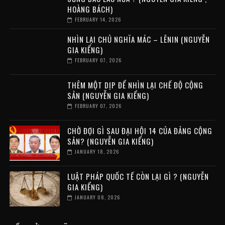
HOÀNG BÁCH)
FEBRUARY 14, 2026
NHÌN LẠI CHỦ NGHĨA MÁC – LÊNIN (NGUYỄN
GIA KIỂNG)
FEBRUARY 07, 2026
THÊM MỘT DỊP ĐỂ NHÌN LẠI CHẾ ĐỘ CỘNG
SẢN (NGUYỄN GIA KIỂNG)
FEBRUARY 07, 2026
CHỜ ĐỢI GÌ SAU ĐẠI HỘI 14 CỦA ĐẢNG CỘNG
SẢN? (NGUYỄN GIA KIỂNG)
JANUARY 18, 2026
LUẬT PHÁP QUỐC TẾ CÒN LẠI GÌ ? (NGUYỄN
GIA KIỂNG)
JANUARY 08, 2026