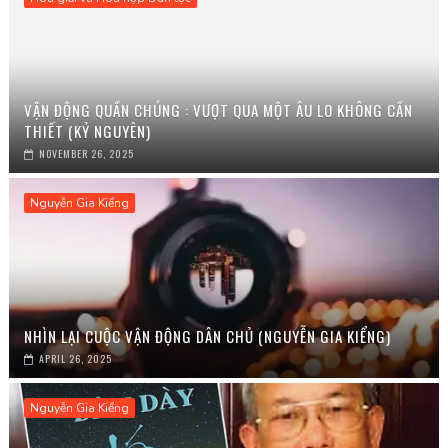
VẬN ĐỘNG QUẦN CHÚNG : VƯỢT QUA MỘT ÂU LO KHÔNG CẦN
THIẾT (KỶ NGUYÊN)
NOVEMBER 26, 2025
Nguyễn Gia Kiểng
NHÌN LẠI CUỘC VẬN ĐỘNG DÂN CHỦ (NGUYỄN GIA KIỂNG)
APRIL 26, 2025
Nguyễn Gia Kiểng