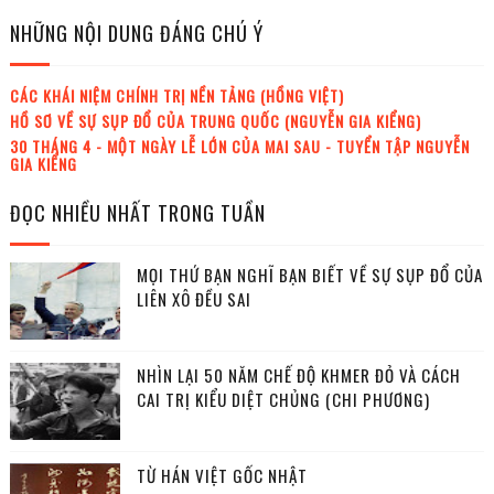
NHỮNG NỘI DUNG ĐÁNG CHÚ Ý
CÁC KHÁI NIỆM CHÍNH TRỊ NỀN TẢNG (HỒNG VIỆT)
HỒ SƠ VỀ SỰ SỤP ĐỔ CỦA TRUNG QUỐC (NGUYỄN GIA KIỂNG)
30 THÁNG 4 - MỘT NGÀY LỄ LỚN CỦA MAI SAU - TUYỂN TẬP NGUYỄN
GIA KIỂNG
ĐỌC NHIỀU NHẤT TRONG TUẦN
MỌI THỨ BẠN NGHĨ BẠN BIẾT VỀ SỰ SỤP ĐỔ CỦA
LIÊN XÔ ĐỀU SAI
NHÌN LẠI 50 NĂM CHẾ ĐỘ KHMER ĐỎ VÀ CÁCH
CAI TRỊ KIỂU DIỆT CHỦNG (CHI PHƯƠNG)
TỪ HÁN VIỆT GỐC NHẬT