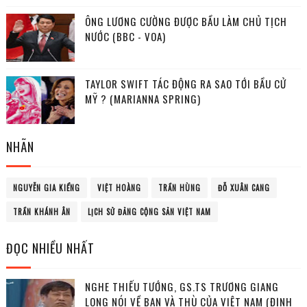
ÔNG LƯƠNG CƯỜNG ĐƯỢC BẦU LÀM CHỦ TỊCH
NƯỚC (BBC - VOA)
TAYLOR SWIFT TÁC ĐỘNG RA SAO TỚI BẦU CỬ
MỸ ? (MARIANNA SPRING)
NHÃN
NGUYỄN GIA KIỂNG
VIỆT HOÀNG
TRẦN HÙNG
ĐỖ XUÂN CANG
TRẦN KHÁNH ÂN
LỊCH SỬ ĐẢNG CỘNG SẢN VIỆT NAM
ĐỌC NHIỀU NHẤT
NGHE THIẾU TƯỚNG, GS.TS TRƯƠNG GIANG
LONG NÓI VỀ BẠN VÀ THÙ CỦA VIỆT NAM (ĐỊNH