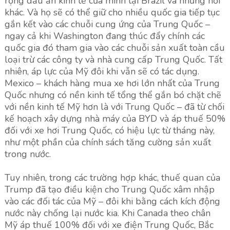
rộng dấu ấn kinh tế của mình tại Brazil và những nơi
khác. Và họ sẽ có thể giữ cho nhiều quốc gia tiếp tục
gắn kết vào các chuỗi cung ứng của Trung Quốc –
ngay cả khi Washington đang thúc đẩy chính các
quốc gia đó tham gia vào các chuỗi sản xuất toàn cầu
loại trừ các công ty và nhà cung cấp Trung Quốc. Tất
nhiên, áp lực của Mỹ đôi khi vẫn sẽ có tác dụng.
Mexico – khách hàng mua xe hơi lớn nhất của Trung
Quốc nhưng có nền kinh tế tổng thể gắn bó chặt chẽ
với nền kinh tế Mỹ hơn là với Trung Quốc – đã từ chối
kế hoạch xây dựng nhà máy của BYD và áp thuế 50%
đối với xe hơi Trung Quốc, có hiệu lực từ tháng này,
như một phần của chính sách tăng cường sản xuất
trong nước.
Tuy nhiên, trong các trường hợp khác, thuế quan của
Trump đã tạo điều kiện cho Trung Quốc xâm nhập
vào các đối tác của Mỹ – đôi khi bằng cách kích động
nước này chống lại nước kia. Khi Canada theo chân
Mỹ áp thuế 100% đối với xe điện Trung Quốc, Bắc