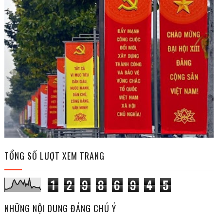
TỔNG SỐ LƯỢT XEM TRANG
1
2
9
8
6
9
4
5
NHỮNG NỘI DUNG ĐÁNG CHÚ Ý