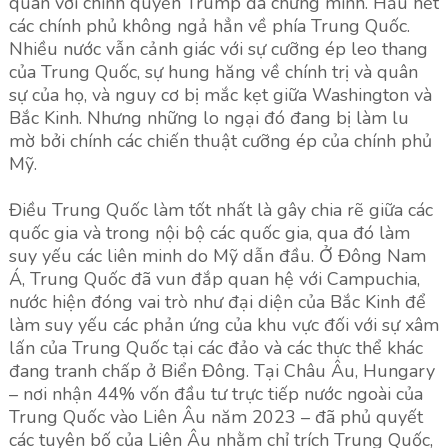
quan với chính quyền Trump đã chứng minh. Hầu hết
các chính phủ không ngả hẳn về phía Trung Quốc.
Nhiều nước vẫn cảnh giác với sự cưỡng ép leo thang
của Trung Quốc, sự hung hăng về chính trị và quân
sự của họ, và nguy cơ bị mắc kẹt giữa Washington và
Bắc Kinh. Nhưng những lo ngại đó đang bị làm lu
mờ bởi chính các chiến thuật cưỡng ép của chính phủ
Mỹ.
Điều Trung Quốc làm tốt nhất là gây chia rẽ giữa các
quốc gia và trong nội bộ các quốc gia, qua đó làm
suy yếu các liên minh do Mỹ dẫn đầu. Ở Đông Nam
Á, Trung Quốc đã vun đắp quan hệ với Campuchia,
nước hiện đóng vai trò như đại diện của Bắc Kinh để
làm suy yếu các phản ứng của khu vực đối với sự xâm
lấn của Trung Quốc tại các đảo và các thực thể khác
đang tranh chấp ở Biển Đông. Tại Châu Âu, Hungary
– nơi nhận 44% vốn đầu tư trực tiếp nước ngoài của
Trung Quốc vào Liên Âu năm 2023 – đã phủ quyết
các tuyên bố của Liên Âu nhằm chỉ trích Trung Quốc,