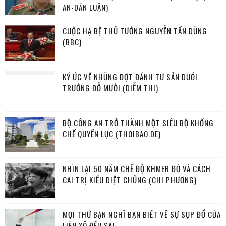
AN-DÂN LUẬN)
CUỘC HẠ BỆ THỦ TƯỚNG NGUYỄN TẤN DŨNG
(BBC)
KÝ ỨC VỀ NHỮNG ĐỢT ĐÁNH TƯ SẢN DƯỚI
TRƯỚNG ĐỖ MƯỜI (DIỄM THI)
BỘ CÔNG AN TRỞ THÀNH MỘT SIÊU BỘ KHỐNG
CHẾ QUYỀN LỰC (THOIBAO.DE)
NHÌN LẠI 50 NĂM CHẾ ĐỘ KHMER ĐỎ VÀ CÁCH
CAI TRỊ KIỂU DIỆT CHỦNG (CHI PHƯƠNG)
MỌI THỨ BẠN NGHĨ BẠN BIẾT VỀ SỰ SỤP ĐỔ CỦA
LIÊN XÔ ĐỀU SAI