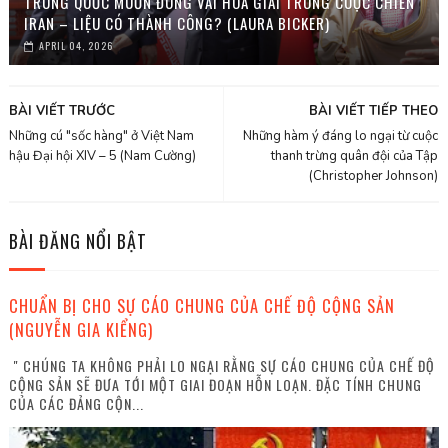
TRUNG QUỐC MUỐN ĐÓNG VAI HÒA GIẢI TRONG CUỘC CHIẾN
IRAN – LIỆU CÓ THÀNH CÔNG? (LAURA BICKER)
APRIL 04, 2026
BÀI VIẾT TRƯỚC
BÀI VIẾT TIẾP THEO
Những cú "sốc hàng" ở Việt Nam
Những hàm ý đáng lo ngại từ cuộc
hậu Đại hội XIV – 5 (Nam Cường)
thanh trừng quân đội của Tập
(Christopher Johnson)
BÀI ĐĂNG NỔI BẬT
CHUẨN BỊ CHO SỰ CÁO CHUNG CỦA CHẾ ĐỘ CỘNG SẢN
(NGUYỄN GIA KIỂNG)
" CHÚNG TA KHÔNG PHẢI LO NGẠI RẰNG SỰ CÁO CHUNG CỦA CHẾ ĐỘ
CỘNG SẢN SẼ ĐƯA TỚI MỘT GIAI ĐOẠN HỖN LOẠN. ĐẶC TÍNH CHUNG
CỦA CÁC ĐẢNG CỘN...