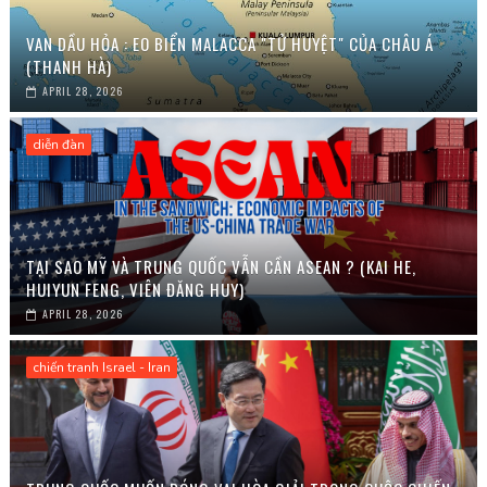
VAN DẦU HỎA : EO BIỂN MALACCA "TỬ HUYỆT" CỦA CHÂU Á
(THANH HÀ)
APRIL 28, 2026
diễn đàn
TẠI SAO MỸ VÀ TRUNG QUỐC VẪN CẦN ASEAN ? (KAI HE,
HUIYUN FENG, VIÊN ĐĂNG HUY)
APRIL 28, 2026
chiến tranh Israel - Iran