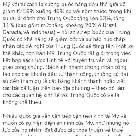
Mỹ với tư cách là cường quốc hàng đầu thế giới đã
giảm từ 59% xuống 46% so với năm trước, trong khi
sự ưu ái dành cho Trung Quốc tăng lên 33%, tăng
11% (bao gồm mức tăng khoảng 20% ở Brazil,
Canada, và Indonesia) – nỗi sợ sự ép buộc của Trung
Quốc có khả năng sẽ giảm bớt và sự háo hức chấp
nhận các đề nghị của Trung Quốc sẽ tăng lên. Một lợi
thế khác, hơn hẳn Mỹ, Trung Quốc rất giỏi trong việc
kết hợp sách lược kinh tế với tuyên truyền và ngoại
giao công chúng. Bắc Kinh nhanh chóng nhận công
lao cho các khoản đầu tư thành công, thường cử đại
sứ đến tham dự lễ cắt băng khánh thành hoặc viết
các bài xã luận trên báo địa phương – theo đó làm
cho các quan hệ kinh tế với Trung Quốc có vẻ là
không thể thiếu.
Nhiều quốc gia vẫn cần tiếp cận nền kinh tế Mỹ và
muốn có sự hiện diện an ninh của Mỹ, như những nỗ
lực của họ nhằm đạt được các thỏa thuận về thuế