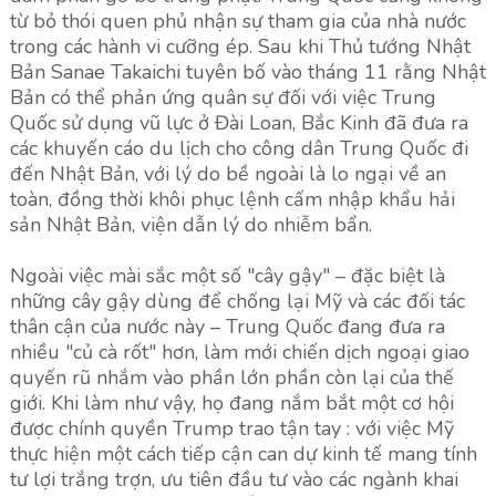
từ bỏ thói quen phủ nhận sự tham gia của nhà nước
trong các hành vi cưỡng ép. Sau khi Thủ tướng Nhật
Bản Sanae Takaichi tuyên bố vào tháng 11 rằng Nhật
Bản có thể phản ứng quân sự đối với việc Trung
Quốc sử dụng vũ lực ở Đài Loan, Bắc Kinh đã đưa ra
các khuyến cáo du lịch cho công dân Trung Quốc đi
đến Nhật Bản, với lý do bề ngoài là lo ngại về an
toàn, đồng thời khôi phục lệnh cấm nhập khẩu hải
sản Nhật Bản, viện dẫn lý do nhiễm bẩn.
Ngoài việc mài sắc một số "cây gậy" – đặc biệt là
những cây gậy dùng để chống lại Mỹ và các đối tác
thân cận của nước này – Trung Quốc đang đưa ra
nhiều "củ cà rốt" hơn, làm mới chiến dịch ngoại giao
quyến rũ nhắm vào phần lớn phần còn lại của thế
giới. Khi làm như vậy, họ đang nắm bắt một cơ hội
được chính quyền Trump trao tận tay : với việc Mỹ
thực hiện một cách tiếp cận can dự kinh tế mang tính
tư lợi trắng trợn, ưu tiên đầu tư vào các ngành khai