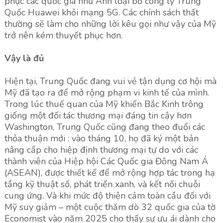
phục các quốc gia như Anh loại bỏ công ty Trung
Quốc Huawei khỏi mạng 5G. Các chính sách thất
thường sẽ làm cho những lời kêu gọi như vậy của Mỹ
trở nên kém thuyết phục hơn.
Vậy là đủ
Hiện tại, Trung Quốc đang vui vẻ tận dụng cơ hội mà
Mỹ đã tạo ra để mở rộng phạm vi kinh tế của mình.
Trong lúc thuế quan của Mỹ khiến Bắc Kinh trông
giống một đối tác thương mại đáng tin cậy hơn
Washington, Trung Quốc cũng đang theo đuổi các
thỏa thuận mới : vào tháng 10, họ đã ký một bản
nâng cấp cho hiệp định thương mại tự do với các
thành viên của Hiệp hội Các Quốc gia Đông Nam Á
(ASEAN), được thiết kế để mở rộng hợp tác trong hạ
tầng kỹ thuật số, phát triển xanh, và kết nối chuỗi
cung ứng. Và khi mức độ thiện cảm toàn cầu đối với
Mỹ suy giảm – một cuộc thăm dò 32 quốc gia của tờ
Economist vào năm 2025 cho thấy sự ưu ái dành cho