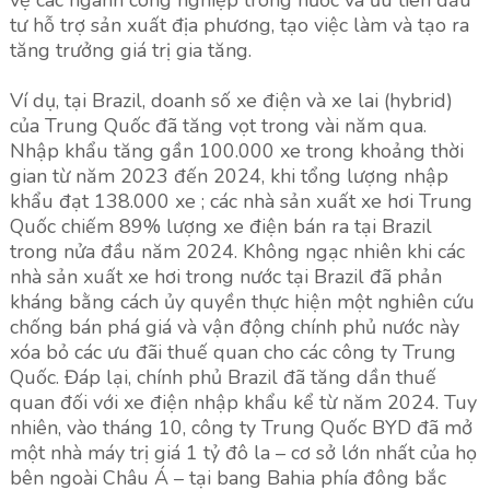
vệ các ngành công nghiệp trong nước và ưu tiên đầu
tư hỗ trợ sản xuất địa phương, tạo việc làm và tạo ra
tăng trưởng giá trị gia tăng.
Ví dụ, tại Brazil, doanh số xe điện và xe lai (hybrid)
của Trung Quốc đã tăng vọt trong vài năm qua.
Nhập khẩu tăng gần 100.000 xe trong khoảng thời
gian từ năm 2023 đến 2024, khi tổng lượng nhập
khẩu đạt 138.000 xe ; các nhà sản xuất xe hơi Trung
Quốc chiếm 89% lượng xe điện bán ra tại Brazil
trong nửa đầu năm 2024. Không ngạc nhiên khi các
nhà sản xuất xe hơi trong nước tại Brazil đã phản
kháng bằng cách ủy quyền thực hiện một nghiên cứu
chống bán phá giá và vận động chính phủ nước này
xóa bỏ các ưu đãi thuế quan cho các công ty Trung
Quốc. Đáp lại, chính phủ Brazil đã tăng dần thuế
quan đối với xe điện nhập khẩu kể từ năm 2024. Tuy
nhiên, vào tháng 10, công ty Trung Quốc BYD đã mở
một nhà máy trị giá 1 tỷ đô la – cơ sở lớn nhất của họ
bên ngoài Châu Á – tại bang Bahia phía đông bắc