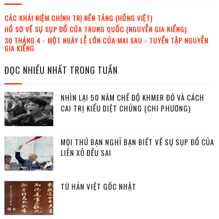
CÁC KHÁI NIỆM CHÍNH TRỊ NỀN TẢNG (HỒNG VIỆT)
HỒ SƠ VỀ SỰ SỤP ĐỔ CỦA TRUNG QUỐC (NGUYỄN GIA KIỂNG)
30 THÁNG 4 - MỘT NGÀY LỄ LỚN CỦA MAI SAU - TUYỂN TẬP NGUYỄN
GIA KIỂNG
ĐỌC NHIỀU NHẤT TRONG TUẦN
NHÌN LẠI 50 NĂM CHẾ ĐỘ KHMER ĐỎ VÀ CÁCH
CAI TRỊ KIỂU DIỆT CHỦNG (CHI PHƯƠNG)
MỌI THỨ BẠN NGHĨ BẠN BIẾT VỀ SỰ SỤP ĐỔ CỦA
LIÊN XÔ ĐỀU SAI
TỪ HÁN VIỆT GỐC NHẬT