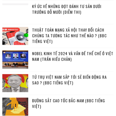
KÝ ỨC VỀ NHỮNG ĐỢT ĐÁNH TƯ SẢN DƯỚI
TRƯỚNG ĐỖ MƯỜI (DIỄM THI)
THUẬT TOÁN MẠNG XÃ HỘI THAY ĐỔI CÁCH
CHÚNG TA TƯƠNG TÁC NHƯ THẾ NÀO ? (BBC
TIẾNG VIỆT)
NOBEL KINH TẾ 2024 VÀ VẤN ĐỀ THỂ CHẾ Ở VIỆT
NAM (TRẦN HIẾU CHÂN)
TỨ TRỤ VIỆT NAM SẮP TỚI SẼ BIẾN ĐỘNG RA
SAO ? (BBC TIẾNG VIỆT)
ĐƯỜNG SẮT CAO TỐC BẮC-NAM (BBC TIẾNG
VIỆT)