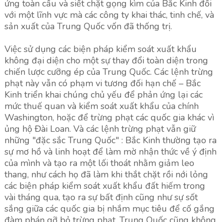
ứng toàn cầu và siết chặt gọng kìm của Bắc Kinh đối
với một lĩnh vực mà các công ty khai thác, tinh chế, và
sản xuất của Trung Quốc vốn đã thống trị.
Việc sử dụng các biện pháp kiểm soát xuất khẩu
không đại diện cho một sự thay đổi toàn diện trong
chiến lược cưỡng ép của Trung Quốc. Các lệnh trừng
phạt này vẫn có phạm vi tương đối hạn chế – Bắc
Kinh triển khai chúng chủ yếu để phản ứng lại các
mức thuế quan và kiểm soát xuất khẩu của chính
Washington, hoặc để trừng phạt các quốc gia khác vì
ủng hộ Đài Loan. Và các lệnh trừng phạt vẫn giữ
những "đặc sắc Trung Quốc" : Bắc Kinh thường tạo ra
sự mơ hồ và linh hoạt để làm mờ nhận thức về ý định
của mình và tạo ra một lối thoát nhằm giảm leo
thang, như cách họ đã làm khi thắt chặt rồi nới lỏng
các biện pháp kiểm soát xuất khẩu đất hiếm trong
vài tháng qua, tạo ra sự bất định cũng như sự sốt
sắng giữa các quốc gia bị nhắm mục tiêu để cố gắng
đàm phán gỡ bỏ trừng phạt. Trung Quốc cũng không