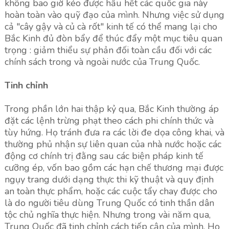
không bao giờ kéo được hầu hết các quốc gia này
hoàn toàn vào quỹ đạo của mình. Nhưng việc sử dụng
cả "cây gậy và củ cà rốt" kinh tế có thể mang lại cho
Bắc Kinh đủ đòn bẩy để thúc đẩy một mục tiêu quan
trọng : giảm thiểu sự phản đối toàn cầu đối với các
chính sách trong và ngoài nước của Trung Quốc.
Tinh chỉnh
Trong phần lớn hai thập kỷ qua, Bắc Kinh thường áp
đặt các lệnh trừng phạt theo cách phi chính thức và
tùy hứng. Họ tránh đưa ra các lời đe dọa công khai, và
thường phủ nhận sự liên quan của nhà nước hoặc các
động cơ chính trị đằng sau các biện pháp kinh tế
cưỡng ép, vốn bao gồm các hạn chế thương mại được
ngụy trang dưới dạng thực thi kỹ thuật và quy định
an toàn thực phẩm, hoặc các cuộc tẩy chay được cho
là do người tiêu dùng Trung Quốc có tinh thần dân
tộc chủ nghĩa thực hiện. Nhưng trong vài năm qua,
Trung Quốc đã tinh chỉnh cách tiếp cận của mình. Họ