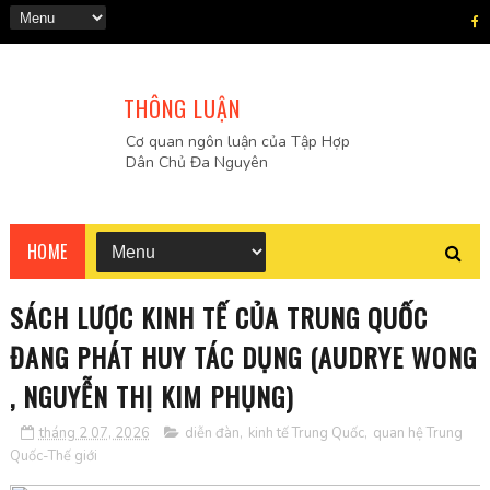
THÔNG LUẬN
Cơ quan ngôn luận của Tập Hợp
Dân Chủ Đa Nguyên
HOME
SÁCH LƯỢC KINH TẾ CỦA TRUNG QUỐC
ĐANG PHÁT HUY TÁC DỤNG (AUDRYE WONG
, NGUYỄN THỊ KIM PHỤNG)
tháng 2 07, 2026
diễn đàn
,
kinh tế Trung Quốc
,
quan hệ Trung
Quốc-Thế giới