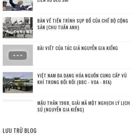
BÀN VỀ TIẾN TRÌNH SỤP ĐỔ CỦA CHẾ ĐỘ CỘNG
SẢN (CHU TUẤN ANH)
BÀI VIẾT CỦA TÁC GIẢ NGUYỄN GIA KIỂNG
VIỆT NAM ĐA DẠNG HÓA NGUỒN CUNG CẤP VŨ
KHÍ TRONG BỐI RỐI (BBC - VOA - RFA)
MẬU THÂN 1968, GIẢI MÃ MỘT NGHỊCH LÝ LỊCH
SỬ (NGUYỄN GIA KIỂNG)
LƯU TRỮ BLOG