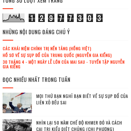
TỔNG SỐ LƯỢT XEM TRANG
1
2
9
7
7
3
0
3
NHỮNG NỘI DUNG ĐÁNG CHÚ Ý
CÁC KHÁI NIỆM CHÍNH TRỊ NỀN TẢNG (HỒNG VIỆT)
HỒ SƠ VỀ SỰ SỤP ĐỔ CỦA TRUNG QUỐC (NGUYỄN GIA KIỂNG)
30 THÁNG 4 - MỘT NGÀY LỄ LỚN CỦA MAI SAU - TUYỂN TẬP NGUYỄN
GIA KIỂNG
ĐỌC NHIỀU NHẤT TRONG TUẦN
MỌI THỨ BẠN NGHĨ BẠN BIẾT VỀ SỰ SỤP ĐỔ CỦA
LIÊN XÔ ĐỀU SAI
NHÌN LẠI 50 NĂM CHẾ ĐỘ KHMER ĐỎ VÀ CÁCH
CAI TRỊ KIỂU DIỆT CHỦNG (CHI PHƯƠNG)