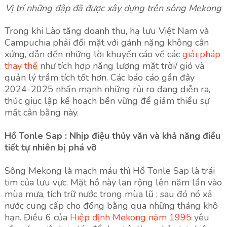
Vị trí những đập đã được xây dựng trên sông Mekong
Trong khi Lào tăng doanh thu, hạ lưu Việt Nam và
Campuchia phải đối mặt với gánh nặng không cân
xứng, dẫn đến những lời khuyến cáo về các
giải pháp
thay thế
như tích hợp năng lượng mặt trời/ gió và
quản lý trầm tích tốt hơn. Các báo cáo gần đây
2024-2025 nhấn mạnh những rủi ro đang diễn ra,
thúc giục lập kế hoạch bền vững để giảm thiểu sự
mất cân bằng này.
Hồ Tonle Sap : Nhịp điệu thủy văn và khả năng điều
tiết tự nhiên bị phá vỡ
Sông Mekong là mạch máu thì Hồ Tonle Sap là trái
tim của lưu vực. Mặt hồ này lan rộng lên năm lần vào
mùa mưa, tích trữ nước trong mùa lũ ; sau đó nó xả
nước cung cấp cho đồng bằng qua những tháng khô
hạn. Điều 6 của
Hiệp định Mekong năm 1995
yêu