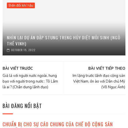
Biến đổi khí hậu
NHÌN LẠI DỰ ÁN ĐẬP STUNG TRENG HỦY DIỆT MÔI SINH (NGÔ
THẾ VINH)
OCTOBER 15, 2022
BÀI VIẾT TRƯỚC
BÀI VIẾT TIẾP THEO
Giả lả với người nước ngoài, hung
Im lặng trước lãnh đạo cộng sản
bạo với người trong nước : Tô Lâm
Việt Nam, ồn ào với Dân chủ Mỹ
là ai ? (Chân dung lãnh đạo)
(Võ Ngọc Ánh)
BÀI ĐĂNG NỔI BẬT
CHUẨN BỊ CHO SỰ CÁO CHUNG CỦA CHẾ ĐỘ CỘNG SẢN