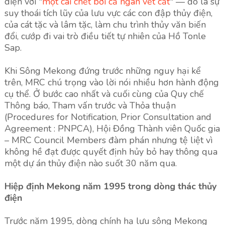
diện với "
một cái chết bởi cả ngàn vết cắt
" — đó là sự
suy thoái tích lũy của lưu vực các con đập thủy điện,
của cát tặc và lâm tặc, làm chu trình thủy văn biến
đổi, cướp đi vai trò điều tiết tự nhiên của Hồ Tonle
Sap.
Khi Sông Mekong đứng trước những nguy hại kể
trên, MRC chú trọng vào lời nói nhiều hơn hành động
cụ thể. Ở bước cao nhất và cuối cùng của Quy chế
Thông báo, Tham vấn trước và Thỏa thuận
(Procedures for Notification, Prior Consultation and
Agreement : PNPCA), Hội Đồng Thành viên Quốc gia
– MRC Council Members đàm phán nhưng tệ liệt vì
không hề đạt được quyết định hủy bỏ hay thông qua
một dự án thủy điện nào suốt 30 năm qua.
Hiệp định Mekong năm 1995 trong dòng thác thủy
điện
Trước năm 1995, dòng chính hạ lưu sông Mekong