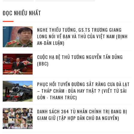
ĐỌC NHIỀU NHẤT
NGHE THIẾU TƯỚNG, GS.TS TRƯƠNG GIANG
LONG NÓI VỀ BẠN VÀ THÙ CỦA VIỆT NAM (ĐỊNH
AN-DÂN LUẬN)
CUỘC HẠ BỆ THỦ TƯỚNG NGUYỄN TẤN DŨNG
(BBC)
PHỤC HỒI TUYẾN ĐƯỜNG SẮT RĂNG CƯA ĐÀ LẠT
– THÁP CHÀM : ĐÙA HAY THẬT ? (VIẾT TỪ SÀI
GÒN - THANH TRÚC)
DANH SÁCH 364 TÙ NHÂN CHÍNH TRỊ ĐANG BỊ
GIAM GIỮ (TẬP HỢP DÂN CHỦ ĐA NGUYÊN)