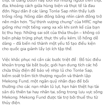
thực tế đáng buồn này. Đối với những người trên thực
địa, khoảng cách giữa hùng biện và thực tế là đau
đớn. Ngư dân ở các làng Tonle Sap nhìn thấy lưới
trống rỗng. Nông dân đồng bằng nhìn cánh đồng trở
nên mặn hơn. "Sự thịnh vượng chung" của MRC nghe
giống như một tiếng vang xa xôi khi sinh kế của bạn
bị thu hẹp. Những sai sót của thỏa thuận – không có
biện pháp trừng phạt, thực thi yếu kém, lỗ hổng dễ
dàng – đã biến nó thành một yếu tố tạo điều kiện
cho quốc gia giành lấy lợi ích tập thể.
Việc khắc phục nó cần các bước triệt để : Bổ túc điều
khoản trọng tài bắt buộc, giới hạn dung tích các hồ
chứa thủy điện để bảo vệ nhịp lũ cho Tonle Sap,
kiểm soát trầm tích thượng nguồn và thành lập
Mekong Fund, một ngân quỹ nhân đạo để bồi
thường cho các nạn nhân lũ lụt, hạn hán thiệt hại tài
sản dù thiên tai hay nhân tai, sống trong lưu vực sông
Mekong. Mekong Fund được tài trợ bởi thuế thu từ
thủy điện.