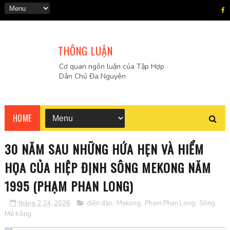
THÔNG LUẬN
Cơ quan ngôn luận của Tập Hợp
Dân Chủ Đa Nguyên
HOME
30 NĂM SAU NHỮNG HỨA HẸN VÀ HIỂM
HỌA CỦA HIỆP ĐỊNH SÔNG MEKONG NĂM
1995 (PHẠM PHAN LONG)
tháng 2 24, 2026
diễn đàn
,
Mekong
,
Phạm Phan Long
,
Sông
Mê Kông