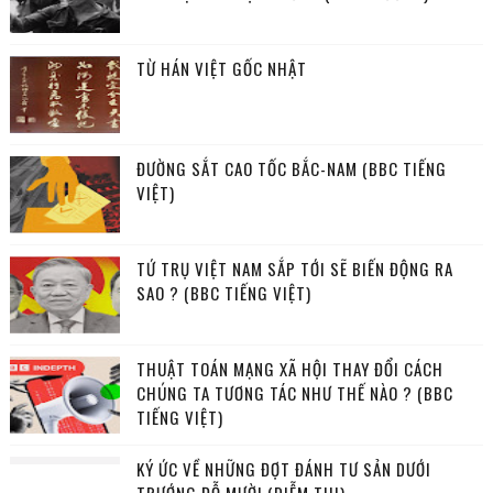
TỪ HÁN VIỆT GỐC NHẬT
ĐƯỜNG SẮT CAO TỐC BẮC-NAM (BBC TIẾNG
VIỆT)
TỨ TRỤ VIỆT NAM SẮP TỚI SẼ BIẾN ĐỘNG RA
SAO ? (BBC TIẾNG VIỆT)
THUẬT TOÁN MẠNG XÃ HỘI THAY ĐỔI CÁCH
CHÚNG TA TƯƠNG TÁC NHƯ THẾ NÀO ? (BBC
TIẾNG VIỆT)
KÝ ỨC VỀ NHỮNG ĐỢT ĐÁNH TƯ SẢN DƯỚI