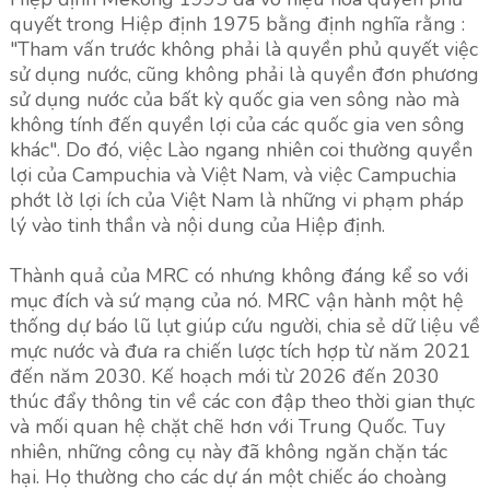
quyết trong Hiệp định 1975 bằng định nghĩa rằng :
"Tham vấn trước không phải là quyền phủ quyết việc
sử dụng nước, cũng không phải là quyền đơn phương
sử dụng nước của bất kỳ quốc gia ven sông nào mà
không tính đến quyền lợi của các quốc gia ven sông
khác". Do đó, việc Lào ngang nhiên coi thường quyền
lợi của Campuchia và Việt Nam, và việc Campuchia
phớt lờ lợi ích của Việt Nam là những vi phạm pháp
lý vào tinh thần và nội dung của Hiệp định.
Thành quả của MRC có nhưng không đáng kể so với
mục đích và sứ mạng của nó. MRC vận hành một hệ
thống dự báo lũ lụt giúp cứu người, chia sẻ dữ liệu về
mực nước và đưa ra chiến lược tích hợp từ năm 2021
đến năm 2030. Kế hoạch mới từ 2026 đến 2030
thúc đẩy thông tin về các con đập theo thời gian thực
và mối quan hệ chặt chẽ hơn với Trung Quốc. Tuy
nhiên, những công cụ này đã không ngăn chặn tác
hại. Họ thường cho các dự án một chiếc áo choàng