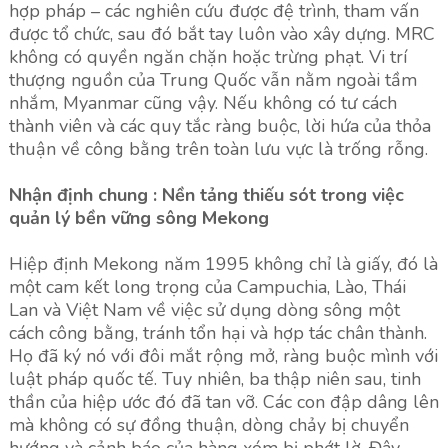
hợp pháp – các nghiên cứu được đệ trình, tham vấn
được tổ chức, sau đó bắt tay luôn vào xây dựng. MRC
không có quyền ngăn chặn hoặc trừng phạt. Vi trí
thượng nguồn của Trung Quốc vẫn nằm ngoài tầm
nhắm, Myanmar cũng vậy. Nếu không có tư cách
thành viên và các quy tắc ràng buộc, lời hứa của thỏa
thuận về công bằng trên toàn lưu vực là trống rỗng.
Nhận định chung : Nền tảng thiếu sót trong việc
quản lý bền vững sông Mekong
Hiệp định Mekong năm 1995 không chỉ là giấy, đó là
một cam kết long trọng của Campuchia, Lào, Thái
Lan và Việt Nam về việc sử dụng dòng sông một
cách công bằng, tránh tổn hại và hợp tác chân thành.
Họ đã ký nó với đôi mắt rộng mở, ràng buộc mình với
luật pháp quốc tế. Tuy nhiên, ba thập niên sau, tinh
thần của hiệp ước đó đã tan vỡ. Các con đập dâng lên
mà không có sự đồng thuận, dòng chảy bị chuyển