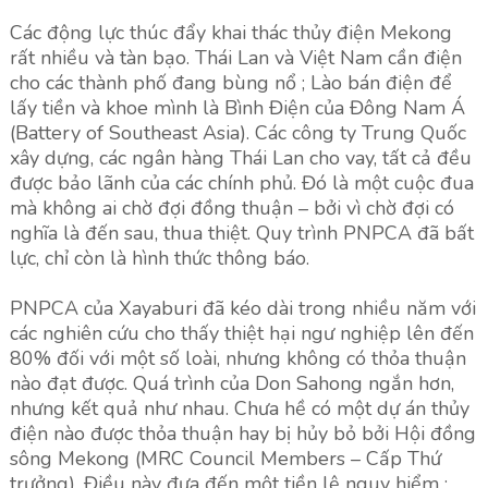
Các động lực thúc đẩy khai thác thủy điện Mekong
rất nhiều và tàn bạo. Thái Lan và Việt Nam cần điện
cho các thành phố đang bùng nổ ; Lào bán điện để
lấy tiền và khoe mình là Bình Điện của Đông Nam Á
(Battery of Southeast Asia). Các công ty Trung Quốc
xây dựng, các ngân hàng Thái Lan cho vay, tất cả đều
được bảo lãnh của các chính phủ. Đó là một cuộc đua
mà không ai chờ đợi đồng thuận – bởi vì chờ đợi có
nghĩa là đến sau, thua thiệt. Quy trình PNPCA đã bất
lực, chỉ còn là hình thức thông báo.
PNPCA của Xayaburi đã kéo dài trong nhiều năm với
các nghiên cứu cho thấy thiệt hại ngư nghiệp lên đến
80% đối với một số loài, nhưng không có thỏa thuận
nào đạt được. Quá trình của Don Sahong ngắn hơn,
nhưng kết quả như nhau. Chưa hề có một dự án thủy
điện nào được thỏa thuận hay bị hủy bỏ bởi Hội đồng
sông Mekong (MRC Council Members – Cấp Thứ
trưởng). Điều này đưa đến một tiền lệ nguy hiểm :