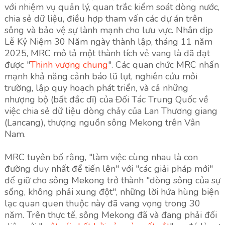
với nhiệm vụ quản lý, quan trắc kiểm soát dòng nước,
chia sẻ dữ liệu, điều hợp tham vấn các dự án trên
sông và bảo vệ sự lành mạnh cho lưu vực. Nhân dịp
Lễ Kỷ Niệm 30 Năm ngày thành lập, tháng 11 năm
2025, MRC mô tả một thành tích vẻ vang là đã đạt
được "
Thịnh vượng chung
". Các quan chức MRC nhấn
mạnh khả năng cảnh báo lũ lụt, nghiên cứu môi
trường, lập quy hoạch phát triển, và cả những
nhượng bộ (bất đắc dĩ) của Đối Tác Trung Quốc về
việc chia sẻ dữ liệu dòng chảy của Lan Thương giang
(Lancang), thượng nguồn sông Mekong trên Vân
Nam.
MRC tuyên bố rằng, "làm việc cùng nhau là con
đường duy nhất để tiến lên" với "các giải pháp mới"
để giữ cho sông Mekong trở thành "dòng sông của sự
sống, không phải xung đột", những lời hứa hùng biện
lạc quan quen thuộc này đã vang vọng trong 30
năm. Trên thực tế, sông Mekong đã và đang phải đối