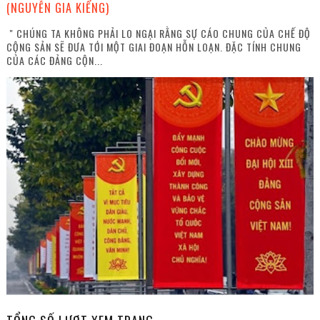
(NGUYỄN GIA KIỂNG)
" CHÚNG TA KHÔNG PHẢI LO NGẠI RẰNG SỰ CÁO CHUNG CỦA CHẾ ĐỘ
CỘNG SẢN SẼ ĐƯA TỚI MỘT GIAI ĐOẠN HỖN LOẠN. ĐẶC TÍNH CHUNG
CỦA CÁC ĐẢNG CỘN...