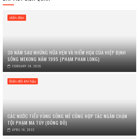
diễn đàn
30 NĂM SAU NHỮNG HỨA HẸN VÀ HIỂM HỌA CỦA HIỆP ĐỊNH
SÔNG MEKONG NĂM 1995 (PHẠM PHAN LONG)
FEBRUARY 24, 2026
Biến đổi khí hậu
CÁC NƯỚC TIỂU VÙNG SÔNG MÊ CÔNG HỢP TÁC NGĂN CHẶN
TỘI PHẠM MA TÚY (ĐÔNG ĐÔ)
APRIL 16, 2023