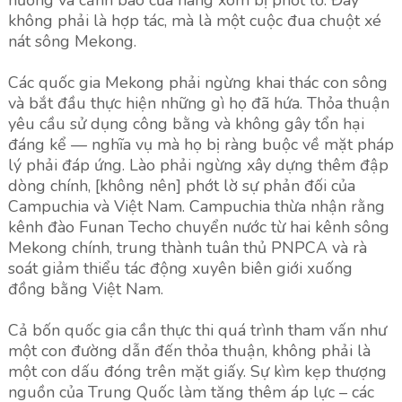
hướng và cảnh báo của hàng xóm bị phớt lờ. Đây
không phải là hợp tác, mà là một cuộc đua chuột xé
nát sông Mekong.
Các quốc gia Mekong phải ngừng khai thác con sông
và bắt đầu thực hiện những gì họ đã hứa. Thỏa thuận
yêu cầu sử dụng công bằng và không gây tổn hại
đáng kể — nghĩa vụ mà họ bị ràng buộc về mặt pháp
lý phải đáp ứng. Lào phải ngừng xây dựng thêm đập
dòng chính, [không nên] phớt lờ sự phản đối của
Campuchia và Việt Nam. Campuchia thừa nhận rằng
kênh đào Funan Techo chuyển nước từ hai kênh sông
Mekong chính, trung thành tuân thủ PNPCA và rà
soát giảm thiểu tác động xuyên biên giới xuống
đồng bằng Việt Nam.
Cả bốn quốc gia cần thực thi quá trình tham vấn như
một con đường dẫn đến thỏa thuận, không phải là
một con dấu đóng trên mặt giấy. Sự kìm kẹp thượng
nguồn của Trung Quốc làm tăng thêm áp lực – các