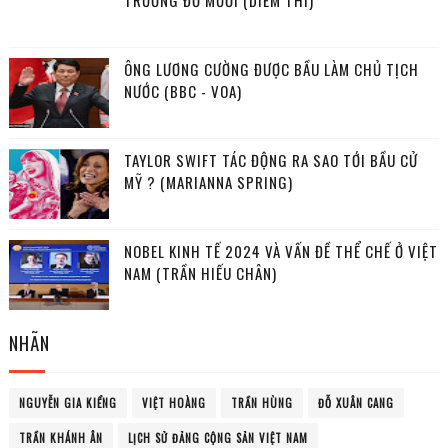
TRƯỚNG ĐỖ MƯỜI (DIỄM THI)
ÔNG LƯƠNG CƯỜNG ĐƯỢC BẦU LÀM CHỦ TỊCH
NƯỚC (BBC - VOA)
TAYLOR SWIFT TÁC ĐỘNG RA SAO TỚI BẦU CỬ
MỸ ? (MARIANNA SPRING)
NOBEL KINH TẾ 2024 VÀ VẤN ĐỀ THỂ CHẾ Ở VIỆT
NAM (TRẦN HIẾU CHÂN)
NHÃN
NGUYỄN GIA KIỂNG
VIỆT HOÀNG
TRẦN HÙNG
ĐỖ XUÂN CANG
TRẦN KHÁNH ÂN
LỊCH SỬ ĐẢNG CỘNG SẢN VIỆT NAM