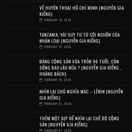
VỀ HUYỀN THOẠI HỒ CHÍ MINH (NGUYỄN GIA
KIỂNG)
FEBRUARY 19, 2026
TANZANIA, VÀI SUY TƯ TỪ CỘI NGUỒN CỦA
NHÂN LOẠI (NGUYỄN GIA KIỂNG)
FEBRUARY 19, 2026
ĐẢNG CỘNG SẢN VỪA TRÒN 96 TUỔI, CÒN
SỐNG BAO LÂU NỮA ? (NGUYỄN GIA KIỂNG ,
HOÀNG BÁCH)
FEBRUARY 14, 2026
NHÌN LẠI CHỦ NGHĨA MÁC – LÊNIN (NGUYỄN
GIA KIỂNG)
FEBRUARY 07, 2026
THÊM MỘT DỊP ĐỂ NHÌN LẠI CHẾ ĐỘ CỘNG
SẢN (NGUYỄN GIA KIỂNG)
FEBRUARY 07, 2026