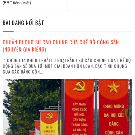
(BBC tiếng Việt)
BÀI ĐĂNG NỔI BẬT
CHUẨN BỊ CHO SỰ CÁO CHUNG CỦA CHẾ ĐỘ CỘNG SẢN
(NGUYỄN GIA KIỂNG)
" CHÚNG TA KHÔNG PHẢI LO NGẠI RẰNG SỰ CÁO CHUNG CỦA CHẾ ĐỘ
CỘNG SẢN SẼ ĐƯA TỚI MỘT GIAI ĐOẠN HỖN LOẠN. ĐẶC TÍNH CHUNG
CỦA CÁC ĐẢNG CỘN...