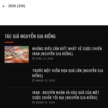
2026
(334)
►
TÁC GIẢ NGUYỄN GIA KIỂNG
NHỮNG ĐIỀU CẦN BIẾT NHẤT VỀ CUỘC CHIẾN
IRAN (NGUYỄN GIA KIỂNG)
APRIL 13, 2026
TRƯỚC MỘT HIỂM HỌA QUÁ LỚN (NGUYỄN GIA
KIỂNG)
MARCH 23, 2026
IRAN : NGUYÊN NHÂN VÀ HẬU QUẢ CỦA MỘT
CUỘC CHIẾN TỒI BẠI (NGUYỄN GIA KIỂNG)
MARCH 10, 2026