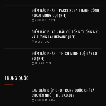
ĐIỂM BÁO PHÁP - PARIS 2024 THÀNH CÔNG
NGOÀI MONG ĐỢI (RFI)
AUGUST 07, 2024
ĐIỂM BÁO PHÁP - BẦU CỬ TỔNG THỐNG MỸ
VÀ TƯƠNG LAI UKRAINE (RFI)
JULY 31, 2024
ĐIỂM BÁO PHÁP - THÍCH MINH TUỆ GÂY LO
SỢ (RFI)
JULY 28, 2024
TRUNG QUỐC
LÀM GIÁN ĐIỆP CHO TRUNG QUỐC CHỈ LÀ
CHUYỆN NHỎ (THOIBAO.DE)
AUGUST 13, 2024