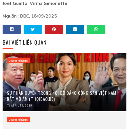
Joel Guinto, Virma Simonette
Nguồn
: BBC, 18/09/2025
BÀI VIẾT LIÊN QUAN
tham nhũng
SỰ PHÂN QUYỀN TRONG NỘI BỘ ĐẢNG CỘNG SẢN VIỆT NAM
RẤT MỜ ÁM (THOIBAO.DE)
APRIL 13, 2026
tham nhũng