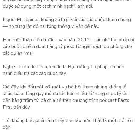
được sử dụng một cách minh bạch", anh nói.
Người Philippines không xa lạ gì với các cáo buộc tham nhũng
— họ từng lật đổ hai tổng thống vì vấn đề này.
Hơn một thập niên trước - vào năm 2013 - các nhà lập pháp bị
cáo buộc chiếm đoạt hàng tỷ peso từ ngân sách dự phòng cho
các dự án "ma".
Nghị sĩ Leila de Lima, khi đó là Bộ trưởng Tư pháp, đã tiến
hành điều tra các cáo buộc này.
Giờ đây, khi đối mặt với một vụ bê bối tham nhũng khổng lồ
khác, bà lo lắng quy mô đã lớn hơn nhiều, từ hàng chục tỷ lên
đến hàng trăm tỷ, bà chia sẻ trên chương trình podcast Facts
First gần đây.
"Tôi không biết phải cảm thấy thế nào nữa. Thật là một mớ hỗn
độn".