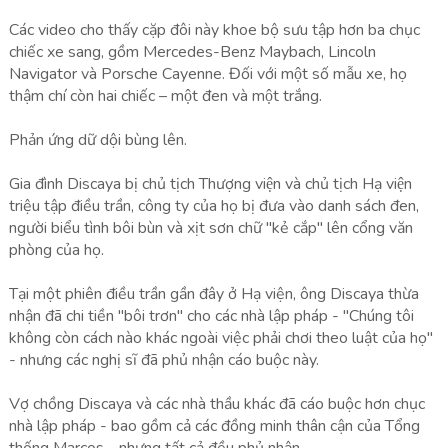
Các video cho thấy cặp đôi này khoe bộ sưu tập hơn ba chục
chiếc xe sang, gồm Mercedes-Benz Maybach, Lincoln
Navigator và Porsche Cayenne. Đối với một số mẫu xe, họ
thậm chí còn hai chiếc – một đen và một trắng.
Phản ứng dữ dội bùng lên.
Gia đình Discaya bị chủ tịch Thượng viện và chủ tịch Hạ viện
triệu tập điều trần, công ty của họ bị đưa vào danh sách đen,
người biểu tình bôi bùn và xịt sơn chữ "kẻ cắp" lên cổng văn
phòng của họ.
Tại một phiên điều trần gần đây ở Hạ viện, ông Discaya thừa
nhận đã chi tiền "bôi trơn" cho các nhà lập pháp - "Chúng tôi
không còn cách nào khác ngoài việc phải chơi theo luật của họ"
- nhưng các nghị sĩ đã phủ nhận cáo buộc này.
Vợ chồng Discaya và các nhà thầu khác đã cáo buộc hơn chục
nhà lập pháp - bao gồm cả các đồng minh thân cận của Tổng