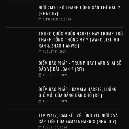
NƯỚC MỸ TRỞ THÀNH CỘNG SẢN THẾ NÀO ?
(NHÃ DUY)
SEPTEMBER 07, 2024
TRUNG QUỐC MUỐN HARRIS HAY TRUMP TRỞ
THÀNH TỔNG THỐNG MỸ ? (WANG JISI, HU
RAN & ZHAO JIANWEI)
AUGUST 11, 2024
ĐIỂM BÁO PHÁP - TRUMP HAY HARRIS, AI SẼ
BẢO VỆ ĐÀI LOAN ? (RFI)
AUGUST 09, 2024
ĐIỂM BÁO PHÁP - KAMALA HARRIS, LUỒNG
GIÓ MỚI CỦA ĐẢNG DÂN CHỦ (RFI)
AUGUST 08, 2024
TIM WALZ, CAM KẾT VỀ LÒNG YÊU NƯỚC VÀ
CẤP TIẾN CỦA KAMALA HARRIS (NHÃ DUY)
AUGUST 07, 2024