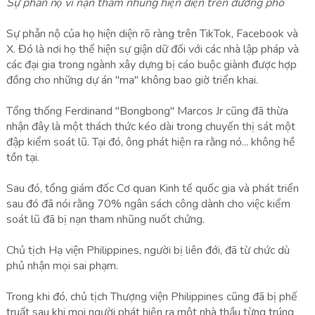
Sự phẫn nộ vì nạn tham nhũng hiện diện trên đường phố
Sự phẫn nộ của họ hiện diện rõ ràng trên TikTok, Facebook và
X. Đó là nơi họ thể hiện sự giận dữ đối với các nhà lập pháp và
các đại gia trong ngành xây dựng bị cáo buộc giành được hợp
đồng cho những dự án "ma" không bao giờ triển khai.
Tổng thống Ferdinand "Bongbong" Marcos Jr cũng đã thừa
nhận đây là một thách thức kéo dài trong chuyến thị sát một
đập kiểm soát lũ. Tại đó, ông phát hiện ra rằng nó... không hề
tồn tại.
Sau đó, tổng giám đốc Cơ quan Kinh tế quốc gia và phát triển
sau đó đã nói rằng 70% ngân sách công dành cho việc kiểm
soát lũ đã bị nạn tham nhũng nuốt chửng.
Chủ tịch Hạ viện Philippines, người bị liên đới, đã từ chức dù
phủ nhận mọi sai phạm.
Trong khi đó, chủ tịch Thượng viện Philippines cũng đã bị phế
truất sau khi mọi người phát hiện ra một nhà thầu từng trúng