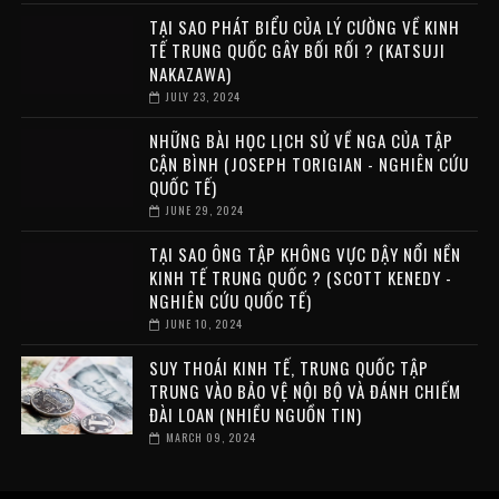
TẠI SAO PHÁT BIỂU CỦA LÝ CƯỜNG VỀ KINH
TẾ TRUNG QUỐC GÂY BỐI RỐI ? (KATSUJI
NAKAZAWA)
JULY 23, 2024
NHỮNG BÀI HỌC LỊCH SỬ VỀ NGA CỦA TẬP
CẬN BÌNH (JOSEPH TORIGIAN - NGHIÊN CỨU
QUỐC TẾ)
JUNE 29, 2024
TẠI SAO ÔNG TẬP KHÔNG VỰC DẬY NỔI NỀN
KINH TẾ TRUNG QUỐC ? (SCOTT KENEDY -
NGHIÊN CỨU QUỐC TẾ)
JUNE 10, 2024
SUY THOÁI KINH TẾ, TRUNG QUỐC TẬP
TRUNG VÀO BẢO VỆ NỘI BỘ VÀ ĐÁNH CHIẾM
ĐÀI LOAN (NHIỀU NGUỒN TIN)
MARCH 09, 2024