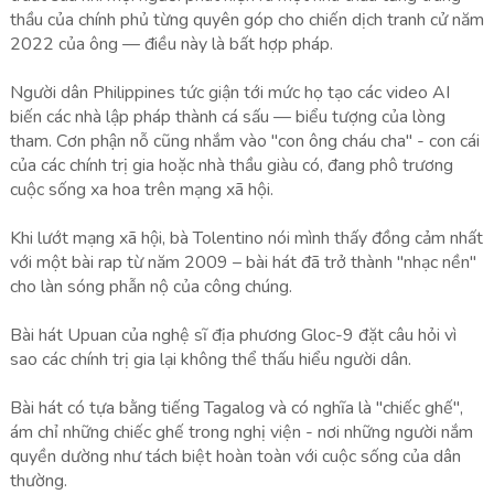
thầu của chính phủ từng quyên góp cho chiến dịch tranh cử năm
2022 của ông — điều này là bất hợp pháp.
Người dân Philippines tức giận tới mức họ tạo các video AI
biến các nhà lập pháp thành cá sấu — biểu tượng của lòng
tham. Cơn phận nỗ cũng nhắm vào "con ông cháu cha" - con cái
của các chính trị gia hoặc nhà thầu giàu có, đang phô trương
cuộc sống xa hoa trên mạng xã hội.
Khi lướt mạng xã hội, bà Tolentino nói mình thấy đồng cảm nhất
với một bài rap từ năm 2009 – bài hát đã trở thành "nhạc nền"
cho làn sóng phẫn nộ của công chúng.
Bài hát Upuan của nghệ sĩ địa phương Gloc-9 đặt câu hỏi vì
sao các chính trị gia lại không thể thấu hiểu người dân.
Bài hát có tựa bằng tiếng Tagalog và có nghĩa là "chiếc ghế",
ám chỉ những chiếc ghế trong nghị viện - nơi những người nắm
quyền dường như tách biệt hoàn toàn với cuộc sống của dân
thường.