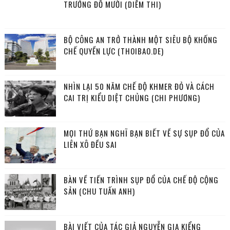
TRƯỚNG ĐỖ MƯỜI (DIỄM THI)
BỘ CÔNG AN TRỞ THÀNH MỘT SIÊU BỘ KHỐNG
CHẾ QUYỀN LỰC (THOIBAO.DE)
NHÌN LẠI 50 NĂM CHẾ ĐỘ KHMER ĐỎ VÀ CÁCH
CAI TRỊ KIỂU DIỆT CHỦNG (CHI PHƯƠNG)
MỌI THỨ BẠN NGHĨ BẠN BIẾT VỀ SỰ SỤP ĐỔ CỦA
LIÊN XÔ ĐỀU SAI
BÀN VỀ TIẾN TRÌNH SỤP ĐỔ CỦA CHẾ ĐỘ CỘNG
SẢN (CHU TUẤN ANH)
BÀI VIẾT CỦA TÁC GIẢ NGUYỄN GIA KIỂNG