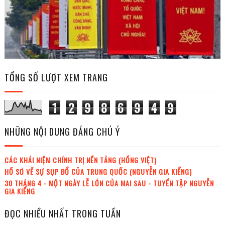
TỔNG SỐ LƯỢT XEM TRANG
1
2
9
8
6
9
4
9
NHỮNG NỘI DUNG ĐÁNG CHÚ Ý
CÁC KHÁI NIỆM CHÍNH TRỊ NỀN TẢNG (HỒNG VIỆT)
HỒ SƠ VỀ SỰ SỤP ĐỔ CỦA TRUNG QUỐC (NGUYỄN GIA KIỂNG)
30 THÁNG 4 - MỘT NGÀY LỄ LỚN CỦA MAI SAU - TUYỂN TẬP NGUYỄN
GIA KIỂNG
ĐỌC NHIỀU NHẤT TRONG TUẦN