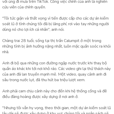
với ủng đi mưa trên TikTok. Công việc chính của anh là nghiên
cứu viên của chính quyền.
"Tôi tức giận và thất vọng vì tiền được cấp cho các dự án kiểm
soát lũ ở tỉnh chúng tôi đã bị lãng phí, rơi vào tay những người
dùng nó cho lợi ích cá nhân", anh nói.
Chàng trai 28 tuổi, sống tại thị trấn Calumpit ở một trong
những tỉnh bị ảnh hưởng nặng nhất, luôn mặc quần soóc ra khỏi
nhà.
Anh đi bộ qua những con đường ngập nước trước khi thay bộ
quần áo khác khi tới nơi khô ráo. Các video ghi lại thử thách này
của anh đã lan truyền mạnh mẽ. Một video, quay cảnh anh đi
sâu trong nước lụt, đã thu hút ba triệu lượt xem.
Anh phải cam chịu cảnh này cho đến khi hệ thống cống và đê
điều đàng hoàng được xây dựng ở nơi anh ở.
"Nhưng tôi vẫn hy vọng, theo thời gian, một dự án kiểm soát lũ
lâu dài sẽ được xây dựng ở khu vực chúng tôi và ngân sách sẽ