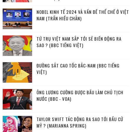
NOBEL KINH TẾ 2024 VÀ VẤN ĐỀ THỂ CHẾ Ở VIỆT
NAM (TRẦN HIẾU CHÂN)
TỨ TRỤ VIỆT NAM SẮP TỚI SẼ BIẾN ĐỘNG RA
SAO ? (BBC TIẾNG VIỆT)
ĐƯỜNG SẮT CAO TỐC BẮC-NAM (BBC TIẾNG
VIỆT)
ÔNG LƯƠNG CƯỜNG ĐƯỢC BẦU LÀM CHỦ TỊCH
NƯỚC (BBC - VOA)
TAYLOR SWIFT TÁC ĐỘNG RA SAO TỚI BẦU CỬ
MỸ ? (MARIANNA SPRING)