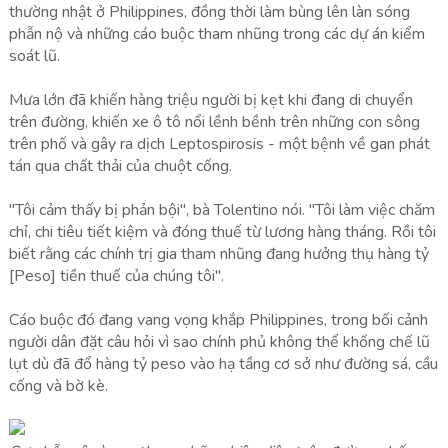
thường nhật ở Philippines, đồng thời làm bùng lên làn sóng
phẫn nộ và những cáo buộc tham nhũng trong các dự án kiểm
soát lũ.
Mưa lớn đã khiến hàng triệu người bị kẹt khi đang di chuyển
trên đường, khiến xe ô tô nổi lềnh bềnh trên những con sông
trên phố và gây ra dịch Leptospirosis - một bệnh về gan phát
tán qua chất thải của chuột cống.
"Tôi cảm thấy bị phản bội", bà Tolentino nói. "Tôi làm việc chăm
chỉ, chi tiêu tiết kiệm và đóng thuế từ lương hàng tháng. Rồi tôi
biết rằng các chính trị gia tham nhũng đang hưởng thụ hàng tỷ
[Peso] tiền thuế của chúng tôi".
Cáo buộc đó đang vang vọng khắp Philippines, trong bối cảnh
người dân đặt câu hỏi vì sao chính phủ không thể khống chế lũ
lụt dù đã đổ hàng tỷ peso vào hạ tầng cơ sở như đường sá, cầu
cống và bờ kè.