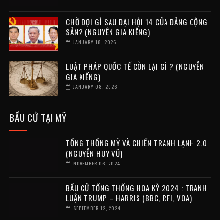
CHỜ ĐỢI GÌ SAU ĐẠI HỘI 14 CỦA ĐẢNG CỘNG
SẢN? (NGUYỄN GIA KIỂNG)
JANUARY 18, 2026
LUẬT PHÁP QUỐC TẾ CÒN LẠI GÌ ? (NGUYỄN
GIA KIỂNG)
JANUARY 08, 2026
BẦU CỬ TẠI MỸ
TỔNG THỐNG MỸ VÀ CHIẾN TRANH LẠNH 2.0
(NGUYỄN HUY VŨ)
NOVEMBER 06, 2024
BẦU CỬ TỔNG THỐNG HOA KỲ 2024 : TRANH
LUẬN TRUMP – HARRIS (BBC, RFI, VOA)
SEPTEMBER 12, 2024