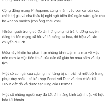
thống Marcos - nhưng tất cả đều phủ nhận.
Cộng đồng mạng Philippines cũng nhắm vào con cái của các
chính trị gia và nhà thầu bị nghi ngờ biển thủ ngân sách, gắn cho
họ #nepo babies (con ông cháu cha).
Nhiều người trong số đó là những phụ nữ trẻ, thường xuyên
đăng tải lên mạng xã hội về lối sống xa hoa, đồ hiệu và các
chuyến du lịch.
Điều này khiến họ phải nhận những bình luận mỉa mai về việc
nên cảm tạ việc tiền thuế của dân đã giúp họ mua sắm và dụ
lịch.
Một cô con gái của cựu nghị sĩ từng bị chỉ trích vì một bộ trang
phục duy nhất - cô kết hợp Fendi với Dior và đeo chiếc túi
Birkin đắt đỏ và được săn lùng của Hermes.
Một số những người này đã tắt tính năng bình luận hoặc vô hiệu
hóa tài khoản.