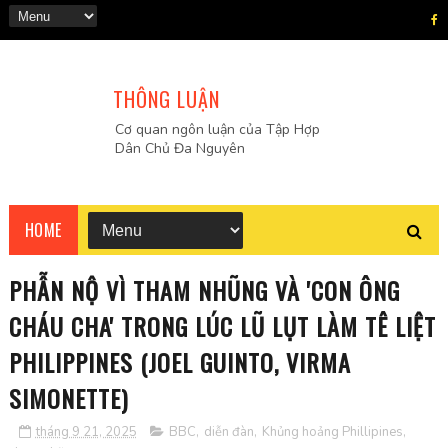
THÔNG LUẬN
Cơ quan ngôn luận của Tập Hợp
Dân Chủ Đa Nguyên
HOME
PHẪN NỘ VÌ THAM NHŨNG VÀ 'CON ÔNG
CHÁU CHA' TRONG LÚC LŨ LỤT LÀM TÊ LIỆT
PHILIPPINES (JOEL GUINTO, VIRMA
SIMONETTE)
tháng 9 21, 2025
BBC
,
diễn đàn
,
Khủng hoảng Phillipines
,