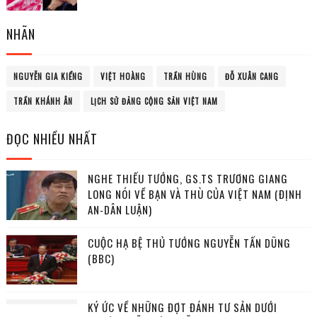
NHÃN
NGUYỄN GIA KIỂNG
VIỆT HOÀNG
TRẦN HÙNG
ĐỖ XUÂN CANG
TRẦN KHÁNH ÂN
LỊCH SỬ ĐẢNG CỘNG SẢN VIỆT NAM
ĐỌC NHIỀU NHẤT
NGHE THIẾU TƯỚNG, GS.TS TRƯƠNG GIANG
LONG NÓI VỀ BẠN VÀ THÙ CỦA VIỆT NAM (ĐỊNH
AN-DÂN LUẬN)
CUỘC HẠ BỆ THỦ TƯỚNG NGUYỄN TẤN DŨNG
(BBC)
KÝ ỨC VỀ NHỮNG ĐỢT ĐÁNH TƯ SẢN DƯỚI