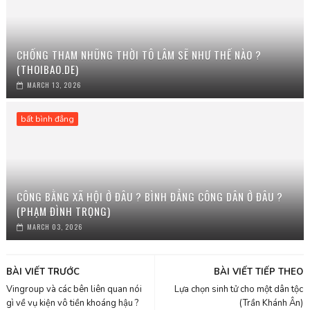
CHỐNG THAM NHŨNG THỜI TÔ LÂM SẼ NHƯ THẾ NÀO ?
(THOIBAO.DE)
MARCH 13, 2026
bất bình đẳng
CÔNG BẰNG XÃ HỘI Ở ĐÂU ? BÌNH ĐẲNG CÔNG DÂN Ở ĐÂU ?
(PHẠM ĐÌNH TRỌNG)
MARCH 03, 2026
BÀI VIẾT TRƯỚC
BÀI VIẾT TIẾP THEO
Vingroup và các bên liên quan nói
Lựa chọn sinh tử cho một dân tộc
gì về vụ kiện vô tiền khoáng hậu ?
(Trần Khánh Ân)