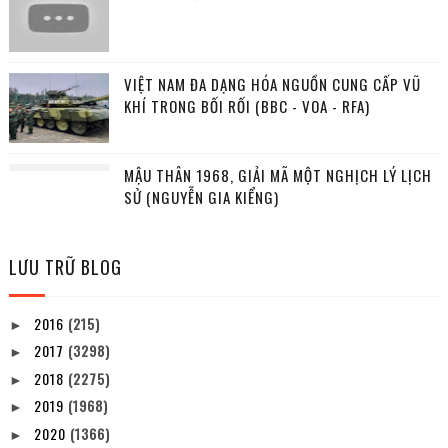
VIỆT NAM ĐA DẠNG HÓA NGUỒN CUNG CẤP VŨ
KHÍ TRONG BỐI RỐI (BBC - VOA - RFA)
MẬU THÂN 1968, GIẢI MÃ MỘT NGHỊCH LÝ LỊCH
SỬ (NGUYỄN GIA KIỂNG)
LƯU TRỮ BLOG
2016
(215)
►
2017
(3298)
►
2018
(2275)
►
2019
(1968)
►
2020
(1366)
►