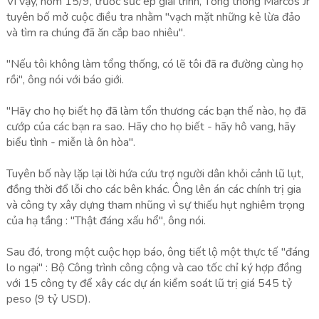
Vì vậy, hôm 15/9, trước sức ép giải trình, Tổng thống Marcos Jr
tuyên bố mở cuộc điều tra nhằm "vạch mặt những kẻ lừa đảo
và tìm ra chúng đã ăn cắp bao nhiêu".
"Nếu tôi không làm tổng thống, có lẽ tôi đã ra đường cùng họ
rồi", ông nói với báo giới.
"Hãy cho họ biết họ đã làm tổn thương các bạn thế nào, họ đã
cướp của các bạn ra sao. Hãy cho họ biết - hãy hô vang, hãy
biểu tình - miễn là ôn hòa".
Tuyên bố này lặp lại lời hứa cứu trợ người dân khỏi cảnh lũ lụt,
đồng thời đổ lỗi cho các bên khác. Ông lên án các chính trị gia
và công ty xây dựng tham nhũng vì sự thiếu hụt nghiêm trọng
của hạ tầng : "Thật đáng xấu hổ", ông nói.
Sau đó, trong một cuộc họp báo, ông tiết lộ một thực tế "đáng
lo ngại" : Bộ Công trình công cộng và cao tốc chỉ ký hợp đồng
với 15 công ty để xây các dự án kiểm soát lũ trị giá 545 tỷ
peso (9 tỷ USD).