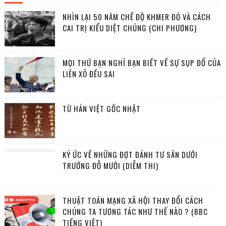
NHÌN LẠI 50 NĂM CHẾ ĐỘ KHMER ĐỎ VÀ CÁCH
CAI TRỊ KIỂU DIỆT CHỦNG (CHI PHƯƠNG)
MỌI THỨ BẠN NGHĨ BẠN BIẾT VỀ SỰ SỤP ĐỔ CỦA
LIÊN XÔ ĐỀU SAI
TỪ HÁN VIỆT GỐC NHẬT
KÝ ỨC VỀ NHỮNG ĐỢT ĐÁNH TƯ SẢN DƯỚI
TRƯỚNG ĐỖ MƯỜI (DIỄM THI)
THUẬT TOÁN MẠNG XÃ HỘI THAY ĐỔI CÁCH
CHÚNG TA TƯƠNG TÁC NHƯ THẾ NÀO ? (BBC
TIẾNG VIỆT)