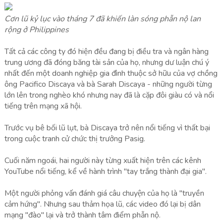
Cơn lũ kỷ lục vào tháng 7 đã khiến làn sóng phẫn nộ lan
rộng ở Philippines
Tất cả các công ty đó hiện đều đang bị điều tra và ngân hàng
trung ương đã đóng băng tài sản của họ, nhưng dư luận chú ý
nhất đến một doanh nghiệp gia đình thuộc sở hữu của vợ chồng
ông Pacifico Discaya và bà Sarah Discaya - những người từng
lớn lên trong nghèo khó nhưng nay đã là cặp đôi giàu có và nổi
tiếng trên mạng xã hội.
Trước vụ bê bối lũ lụt, bà Discaya trở nên nổi tiếng vì thất bại
trong cuộc tranh cử chức thị trưởng Pasig.
Cuối năm ngoái, hai người này từng xuất hiện trên các kênh
YouTube nổi tiếng, kể về hành trình "tay trắng thành đại gia".
Một người phỏng vấn đánh giá câu chuyện của họ là "truyền
cảm hứng". Nhưng sau thảm họa lũ, các video đó lại bị dân
mạng "đào" lại và trở thành tâm điểm phẫn nộ.