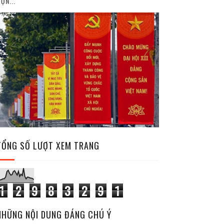
ỘN...
TỔNG SỐ LƯỢT XEM TRANG
1
2
9
8
3
2
9
1
NHỮNG NỘI DUNG ĐÁNG CHÚ Ý