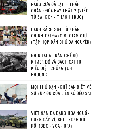
RĂNG CƯA ĐÀ LẠT – THÁP
CHÀM : ĐÙA HAY THẬT ? (VIẾT
TỪ SÀI GÒN - THANH TRÚC)
DANH SÁCH 364 TÙ NHÂN
CHÍNH TRỊ ĐANG BỊ GIAM GIỮ
(TẬP HỢP DÂN CHỦ ĐA NGUYÊN)
NHÌN LẠI 50 NĂM CHẾ ĐỘ
KHMER ĐỎ VÀ CÁCH CAI TRỊ
KIỂU DIỆT CHỦNG (CHI
PHƯƠNG)
MỌI THỨ BẠN NGHĨ BẠN BIẾT VỀ
SỰ SỤP ĐỔ CỦA LIÊN XÔ ĐỀU SAI
VIỆT NAM ĐA DẠNG HÓA NGUỒN
CUNG CẤP VŨ KHÍ TRONG BỐI
RỐI (BBC - VOA - RFA)