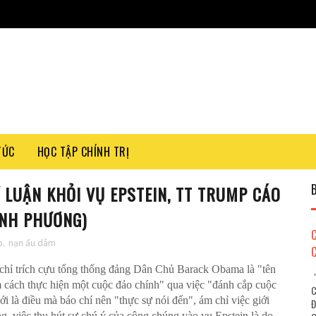
TỨC
HỌC TẬP CHÍNH TRỊ
LUẬN KHỎI VỤ EPSTEIN, TT TRUMP CÁO
INH PHƯƠNG)
p
,
nạn ấu dâm
hỉ trích cựu tổng thống đảng Dân Chủ Barack Obama là "tên
"
 cách thực hiện một cuộc đảo chính" qua việc "đánh cắp cuộc
C
là điều mà báo chí nên "thực sự nói đến", ám chỉ việc giới
Đ
g, việc thu hút sự chú ý của công chúng vào vụ Epstein là do