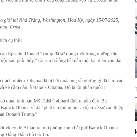
C
 giới tại Nhà Trắng, Washington, Hoa Kỳ, ngày 15/07/2025,
than Ernst
ích cụ thể :
n vụ án Epstein, Donald Trump đã sử dụng một trong những câu
uộc săn phù thủy,” rồi sau đó ông bắt đầu một bài diễn văn dài
u trách nhiệm. Obama đã bị bắt quả tang về những gì đã làm vào
và kẻ cầm đầu là Barack Obama. Đó là tội phản quốc !”
cơ quan tình báo Mỹ Tulsi Gabbard đưa ra gần đây. Bà
Barack Obama vì đã “phát tán thông tin sai lệch về sự can thiệp
hại Donald Trump.”
ột video do AI tạo ra, mô phỏng cảnh bắt giữ Barack Obama.
ống Đảng Dân chủ bác bỏ.