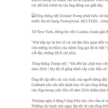
các đối thủ chính trị của ông đứng sau giật dây.
Tổng thống Mỹ Donald Trump phát biểu với báo
trước khi tới bang Pennsylvnia. REUTERS - Jona
Từ New York, thông tín viên Loubna Anaki giải th
"Khi tiếp tục bị hỏi về các tài liệu liên quan đế
cửa miệng ưa thích của mình: ông gọi đó là một “c
với đầy những lời lẽ chỉ trích.
Tổng thống Trump nói : “Đã đến lúc phải truy cứ
năm 2016 ! Họ đã cố gắng đánh cắp cuộc bầu cử 
Ông đề cập đến các cáo buộc mà người đứng đầu 
Gabbard yêu cầu tiến hành truy tố cựu tổng thống 
của Nga trong cuộc bầu cử năm 2016 nhằm hãm 
Thượng nghị sĩ đảng Cộng Hòa này còn chia sẻ m
Những cáo buộc này ngay lập tức bị cựu tổng th