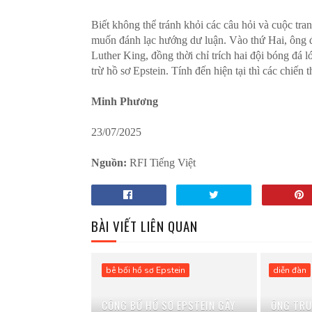
Biết không thể tránh khỏi các câu hỏi và cuộc t
muốn đánh lạc hướng dư luận. Vào thứ Hai, ông đ
Luther King, đồng thời chỉ trích hai đội bóng đá
trừ hồ sơ Epstein. Tính đến hiện tại thì các chiế
Minh Phương
23/07/2025
Nguồn:
RFI Tiếng Việt
BÀI VIẾT LIÊN QUAN
bê bối hồ sơ Epstein
diễn đàn
CÔNG BỐ HỒ SƠ EPSTEIN GÂY
ÔNG TRU