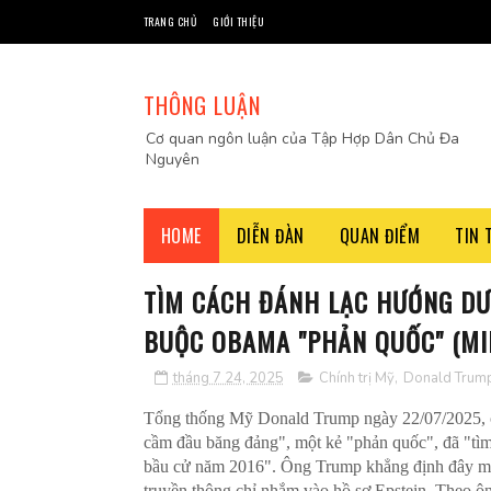
TRANG CHỦ
GIỚI THIỆU
THÔNG LUẬN
Cơ quan ngôn luận của Tập Hợp Dân Chủ Đa
Nguyên
HOME
DIỄN ĐÀN
QUAN ĐIỂM
TIN 
TÌM CÁCH ĐÁNH LẠC HƯỚNG DƯ 
BUỘC OBAMA "PHẢN QUỐC" (M
tháng 7 24, 2025
Chính trị Mỹ
,
Donald Trum
Tổng thống Mỹ Donald Trump ngày 22/07/2025, c
cầm đầu băng đảng", một kẻ "phản quốc", đã "tìm
bầu cử năm 2016". Ông Trump khẳng định đây mới 
truyền thông chỉ nhắm vào hồ sơ Epstein. Theo ôn