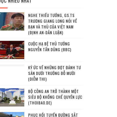
ĐỌC NHIỀU NHẤT
NGHE THIẾU TƯỚNG, GS.TS
TRƯƠNG GIANG LONG NÓI VỀ
BẠN VÀ THÙ CỦA VIỆT NAM
(ĐỊNH AN-DÂN LUẬN)
CUỘC HẠ BỆ THỦ TƯỚNG
NGUYỄN TẤN DŨNG (BBC)
KÝ ỨC VỀ NHỮNG ĐỢT ĐÁNH TƯ
SẢN DƯỚI TRƯỚNG ĐỖ MƯỜI
(DIỄM THI)
BỘ CÔNG AN TRỞ THÀNH MỘT
SIÊU BỘ KHỐNG CHẾ QUYỀN LỰC
(THOIBAO.DE)
PHỤC HỒI TUYẾN ĐƯỜNG SẮT