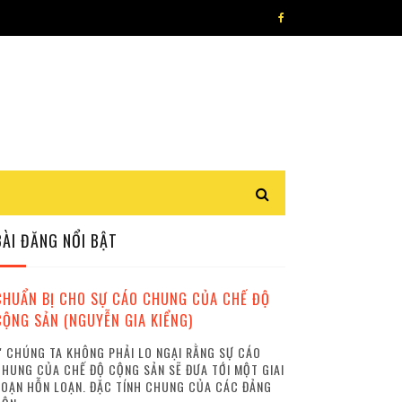
BÀI ĐĂNG NỔI BẬT
CHUẨN BỊ CHO SỰ CÁO CHUNG CỦA CHẾ ĐỘ
CỘNG SẢN (NGUYỄN GIA KIỂNG)
 CHÚNG TA KHÔNG PHẢI LO NGẠI RẰNG SỰ CÁO
HUNG CỦA CHẾ ĐỘ CỘNG SẢN SẼ ĐƯA TỚI MỘT GIAI
OẠN HỖN LOẠN. ĐẶC TÍNH CHUNG CỦA CÁC ĐẢNG