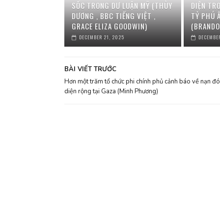
SỐC TRONG DƯ LUẬN MỸ (THÙY
DIỆN TR
DƯƠNG , BBC TIẾNG VIỆT ,
TỶ PHÚ 
GRACE ELIZA GOODWIN)
(BRANDO
DECEMBER 21, 2025
DECEMBER
BÀI VIẾT TRƯỚC
Hơn một trăm tổ chức phi chính phủ cảnh báo về nạn đói
diện rộng tại Gaza (Minh Phương)