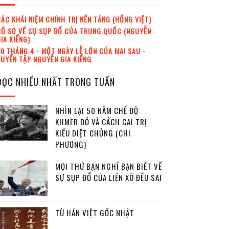
ÁC KHÁI NIỆM CHÍNH TRỊ NỀN TẢNG (HỒNG VIỆT)
Ồ SƠ VỀ SỰ SỤP ĐỔ CỦA TRUNG QUỐC (NGUYỄN
IA KIỂNG)
0 THÁNG 4 - MỘT NGÀY LỄ LỚN CỦA MAI SAU -
UYỂN TẬP NGUYỄN GIA KIỂNG
ĐỌC NHIỀU NHẤT TRONG TUẦN
NHÌN LẠI 50 NĂM CHẾ ĐỘ
KHMER ĐỎ VÀ CÁCH CAI TRỊ
KIỂU DIỆT CHỦNG (CHI
PHƯƠNG)
MỌI THỨ BẠN NGHĨ BẠN BIẾT VỀ
SỰ SỤP ĐỔ CỦA LIÊN XÔ ĐỀU SAI
TỪ HÁN VIỆT GỐC NHẬT