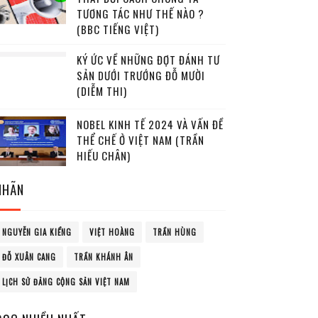
TƯƠNG TÁC NHƯ THẾ NÀO ?
(BBC TIẾNG VIỆT)
KÝ ỨC VỀ NHỮNG ĐỢT ĐÁNH TƯ
SẢN DƯỚI TRƯỚNG ĐỖ MƯỜI
(DIỄM THI)
NOBEL KINH TẾ 2024 VÀ VẤN ĐỀ
THỂ CHẾ Ở VIỆT NAM (TRẦN
HIẾU CHÂN)
NHÃN
NGUYỄN GIA KIỂNG
VIỆT HOÀNG
TRẦN HÙNG
ĐỖ XUÂN CANG
TRẦN KHÁNH ÂN
LỊCH SỬ ĐẢNG CỘNG SẢN VIỆT NAM