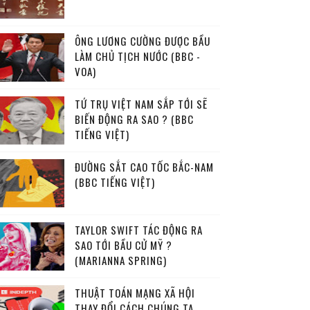
ÔNG LƯƠNG CƯỜNG ĐƯỢC BẦU
LÀM CHỦ TỊCH NƯỚC (BBC -
VOA)
TỨ TRỤ VIỆT NAM SẮP TỚI SẼ
BIẾN ĐỘNG RA SAO ? (BBC
TIẾNG VIỆT)
ĐƯỜNG SẮT CAO TỐC BẮC-NAM
(BBC TIẾNG VIỆT)
TAYLOR SWIFT TÁC ĐỘNG RA
SAO TỚI BẦU CỬ MỸ ?
(MARIANNA SPRING)
THUẬT TOÁN MẠNG XÃ HỘI
THAY ĐỔI CÁCH CHÚNG TA