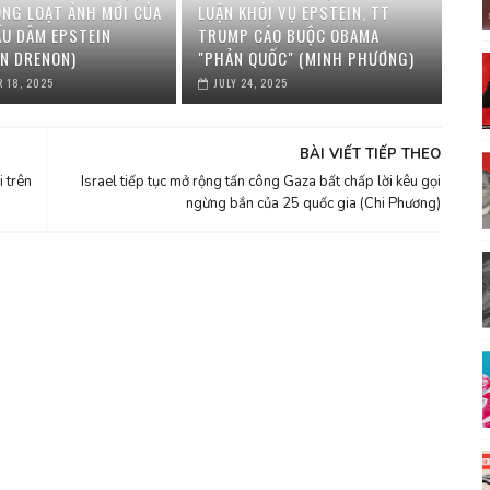
ONG LOẠT ẢNH MỚI CỦA
LUẬN KHỎI VỤ EPSTEIN, TT
ẤU DÂM EPSTEIN
TRUMP CÁO BUỘC OBAMA
N DRENON)
"PHẢN QUỐC" (MINH PHƯƠNG)
 18, 2025
JULY 24, 2025
BÀI VIẾT TIẾP THEO
 trên
Israel tiếp tục mở rộng tấn công Gaza bất chấp lời kêu gọi
ngừng bắn của 25 quốc gia (Chi Phương)