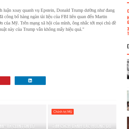
C
ranh luận xoay quanh vụ Epstein, Donald Trump dường như đang
ã công bố hàng ngàn tài liệu của FBI liên quan đến Martin
H
G
 lớn của Mỹ. Trên mạng xã hội của mình, ông nhắc tới mọi chủ đề
3
n thuật này của Trump vẫn không mấy hiệu quả."
T
Chính trị Mỹ
MP VÀ CLINTON LỘ
TÌM CÁCH ĐÁNH LẠC HƯỚNG DƯ