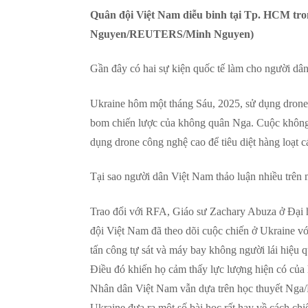
Quân đội Việt Nam diễu binh tại Tp. HCM tro
Nguyen/REUTERS/Minh Nguyen)
Gần đây có hai sự kiện quốc tế làm cho người dân
Ukraine hôm một tháng Sáu, 2025, sử dụng drone
bom chiến lược của không quân Nga. Cuộc không k
dụng drone công nghệ cao để tiêu diệt hàng loạt c
Tại sao người dân Việt Nam thảo luận nhiều trên
Trao đổi với RFA, Giáo sư Zachary Abuza ở Đại 
đội Việt Nam đã theo dõi cuộc chiến ở Ukraine vớ
tấn công tự sát và máy bay không người lái hiệu 
Điều đó khiến họ cảm thấy lực lượng hiện có của 
Nhân dân Việt Nam vẫn dựa trên học thuyết Nga/L
Ukraine đưa ra một số bài học rất hay về cách chi