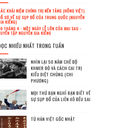
ÁC KHÁI NIỆM CHÍNH TRỊ NỀN TẢNG (HỒNG VIỆT)
Ồ SƠ VỀ SỰ SỤP ĐỔ CỦA TRUNG QUỐC (NGUYỄN
IA KIỂNG)
0 THÁNG 4 - MỘT NGÀY LỄ LỚN CỦA MAI SAU -
UYỂN TẬP NGUYỄN GIA KIỂNG
ĐỌC NHIỀU NHẤT TRONG TUẦN
NHÌN LẠI 50 NĂM CHẾ ĐỘ
KHMER ĐỎ VÀ CÁCH CAI TRỊ
KIỂU DIỆT CHỦNG (CHI
PHƯƠNG)
MỌI THỨ BẠN NGHĨ BẠN BIẾT VỀ
SỰ SỤP ĐỔ CỦA LIÊN XÔ ĐỀU SAI
TỪ HÁN VIỆT GỐC NHẬT