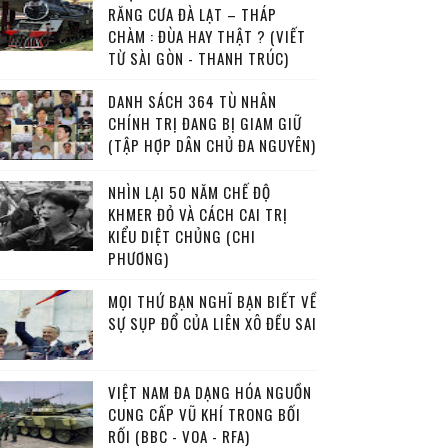
RĂNG CƯA ĐÀ LẠT – THÁP
CHÀM : ĐÙA HAY THẬT ? (VIẾT
TỪ SÀI GÒN - THANH TRÚC)
DANH SÁCH 364 TÙ NHÂN
CHÍNH TRỊ ĐANG BỊ GIAM GIỮ
(TẬP HỢP DÂN CHỦ ĐA NGUYÊN)
NHÌN LẠI 50 NĂM CHẾ ĐỘ
KHMER ĐỎ VÀ CÁCH CAI TRỊ
KIỂU DIỆT CHỦNG (CHI
PHƯƠNG)
MỌI THỨ BẠN NGHĨ BẠN BIẾT VỀ
SỰ SỤP ĐỔ CỦA LIÊN XÔ ĐỀU SAI
VIỆT NAM ĐA DẠNG HÓA NGUỒN
CUNG CẤP VŨ KHÍ TRONG BỐI
RỐI (BBC - VOA - RFA)