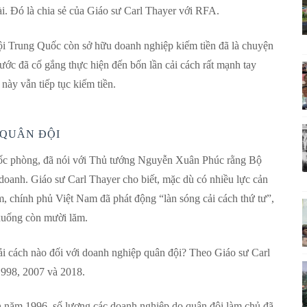
i. Đó là chia sẻ của Giáo sư Carl Thayer với RFA.
đội Trung Quốc còn sở hữu doanh nghiệp kiếm tiền đã là chuyện
ớc đã cố gắng thực hiện đến bốn lần cải cách rất mạnh tay
này vẫn tiếp tục kiếm tiền.
 QUÂN ĐỘI
 phòng, đã nói với Thủ tướng Nguyễn Xuân Phúc rằng Bộ
doanh. Giáo sư Carl Thayer cho biết, mặc dù có nhiều lực cản
, chính phủ Việt Nam đã phát động “làn sóng cải cách thứ tư”,
 xuống còn mười lăm.
ải cách nào đối với doanh nghiệp quân đội? Theo Giáo sư Carl
1998, 2007 và 2018.
ến năm 1996, số lượng các doanh nghiệp do quân đội làm chủ đã