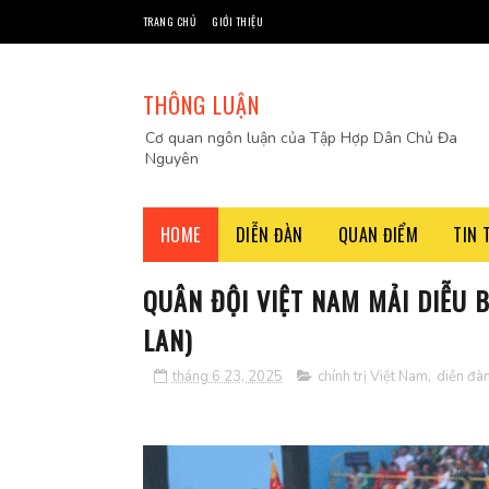
TRANG CHỦ
GIỚI THIỆU
THÔNG LUẬN
Cơ quan ngôn luận của Tập Hợp Dân Chủ Đa
Nguyên
HOME
DIỄN ĐÀN
QUAN ĐIỂM
TIN 
QUÂN ĐỘI VIỆT NAM MẢI DIỄU B
LAN)
tháng 6 23, 2025
chính trị Việt Nam
,
diễn đà