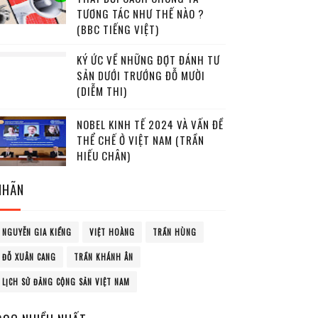
TƯƠNG TÁC NHƯ THẾ NÀO ?
(BBC TIẾNG VIỆT)
KÝ ỨC VỀ NHỮNG ĐỢT ĐÁNH TƯ
SẢN DƯỚI TRƯỚNG ĐỖ MƯỜI
(DIỄM THI)
NOBEL KINH TẾ 2024 VÀ VẤN ĐỀ
THỂ CHẾ Ở VIỆT NAM (TRẦN
HIẾU CHÂN)
NHÃN
NGUYỄN GIA KIỂNG
VIỆT HOÀNG
TRẦN HÙNG
ĐỖ XUÂN CANG
TRẦN KHÁNH ÂN
LỊCH SỬ ĐẢNG CỘNG SẢN VIỆT NAM