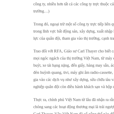
công ty, nhiều hơn tất cả các công ty trực thuộc
trường…)
Trong đó, ngoại trừ một số công ty trực tiếp liên 
trong lĩnh vực bất động sản, xây dựng, xuất nhập
lực của quân đội, tham gia vào thị trường, cạnh t
Trao đổi với RFA, Giáo sư Carl Thayer cho biết 
mọi ngóc ngách của thị trường Việt Nam, từ máy é
buýt, xe tải hạng nặng, đến giấy, hàng may sẵn, á
đèn huỳnh quang, tivi, máy ghi âm radio-cassett
gia vào các dịch vụ như xây dựng, sửa chữa tàu 
nghiệp quân đội còn điều hành khách sạn và hộp đê
Thực ra, chính phủ Việt Nam từ lâu đã nhận ra r
chóng sang các hoạt động thương mại là trái ngượ
Carl Thayer. Vậy Việt Nam đã cố gắng thế nào để 