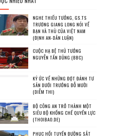
ĐỌC NHIỀU NHẤT
NGHE THIẾU TƯỚNG, GS.TS
TRƯƠNG GIANG LONG NÓI VỀ
BẠN VÀ THÙ CỦA VIỆT NAM
(ĐỊNH AN-DÂN LUẬN)
CUỘC HẠ BỆ THỦ TƯỚNG
NGUYỄN TẤN DŨNG (BBC)
KÝ ỨC VỀ NHỮNG ĐỢT ĐÁNH TƯ
SẢN DƯỚI TRƯỚNG ĐỖ MƯỜI
(DIỄM THI)
BỘ CÔNG AN TRỞ THÀNH MỘT
SIÊU BỘ KHỐNG CHẾ QUYỀN LỰC
(THOIBAO.DE)
PHỤC HỒI TUYẾN ĐƯỜNG SẮT