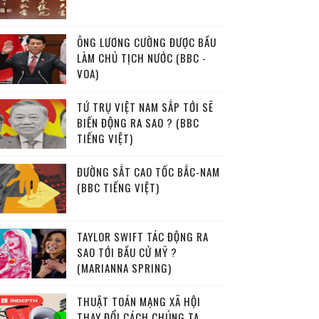
ÔNG LƯƠNG CƯỜNG ĐƯỢC BẦU
LÀM CHỦ TỊCH NƯỚC (BBC -
VOA)
TỨ TRỤ VIỆT NAM SẮP TỚI SẼ
BIẾN ĐỘNG RA SAO ? (BBC
TIẾNG VIỆT)
ĐƯỜNG SẮT CAO TỐC BẮC-NAM
(BBC TIẾNG VIỆT)
TAYLOR SWIFT TÁC ĐỘNG RA
SAO TỚI BẦU CỬ MỸ ?
(MARIANNA SPRING)
THUẬT TOÁN MẠNG XÃ HỘI
THAY ĐỔI CÁCH CHÚNG TA