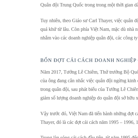
Quân đội Trung Quốc trong trong một thời gian dà
Tuy nhiên, theo Giáo sư Carl Thayer, việc quân 
quá khứ từ lâu. Còn phía Việt Nam, mặc dù nhà nư
nhắm vào các doanh nghiệp quân đội, các công ty 
BỐN ĐỢT CẢI CÁCH DOANH NGHIỆP
Năm 2017, Tướng Lê Chiêm, Thứ trưởng Bộ Quốc
của ông đang cân nhắc việc quân đội ngừng kinh 
trong quân đội, sau phát biểu của Tướng Lê Chiêm
giảm số lượng doanh nghiệp do quân đội sở hữu
Vậy trước đó, Việt Nam đã tiến hành những đợt c
Thayer, đó là các đợt cải cách năm 1995 – 1996, 
Trong làn sóng cải cách đầu tiên, từ năm 1995 đ