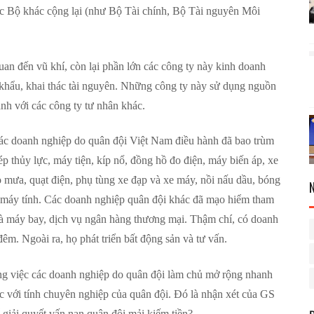
 các Bộ khác cộng lại (như Bộ Tài chính, Bộ Tài nguyên Môi
quan đến vũ khí, còn lại phần lớn các công ty này kinh doanh
 khẩu, khai thác tài nguyên. Những công ty này sử dụng nguồn
ranh với các công ty tư nhân khác.
các doanh nghiệp do quân đội Việt Nam điều hành đã bao trùm
p thủy lực, máy tiện, kíp nổ, đồng hồ đo điện, máy biến áp, xe
o mưa, quạt điện, phụ tùng xe đạp và xe máy, nồi nấu dầu, bóng
e, máy tính. Các doanh nghiệp quân đội khác đã mạo hiểm tham
và máy bay, dịch vụ ngân hàng thương mại. Thậm chí, có doanh
m. Ngoài ra, họ phát triển bất động sản và tư vấn.
ằng việc các doanh nghiệp do quân đội làm chủ mở rộng nhanh
c với tính chuyên nghiệp của quân đội. Đó là nhận xét của GS
giải quyết vấn nạn quân đội mải kiếm tiền?