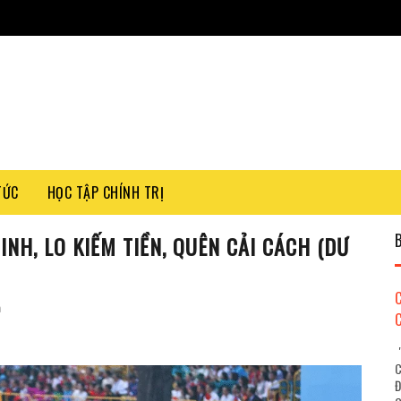
TỨC
HỌC TẬP CHÍNH TRỊ
INH, LO KIẾM TIỀN, QUÊN CẢI CÁCH (DƯ
n
"
C
Đ