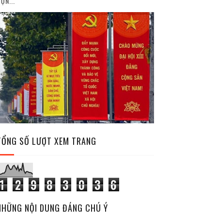
ỘN...
TỔNG SỐ LƯỢT XEM TRANG
1
2
9
8
3
0
3
6
NHỮNG NỘI DUNG ĐÁNG CHÚ Ý