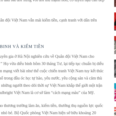
ân đội Việt Nam vẫn mải kiếm tiền, cạnh tranh với dân trên
BINH VÀ KIẾM TIỀN
huyên gia ở Hà Nội nghiên cứu về Quân đội Việt Nam cho
.”
Họ vừa diễu binh hôm 30 tháng Tư, lại tiếp tục chuẩn bị diễu
n mạng viết bài như thể cuộc chiến tranh Việt Nam tuy kết thúc
ổ trong đầu óc họ: tự hào, yêu nước, yêu cộng sản và căm thù
những người theo dõi thời sự Việt Nam khắp thế giới một trận
Fulbright Việt Nam là cơ sở làm “cách mạng màu” của Mỹ.
ào thương trường làm ăn, kiếm tiền, thưởng thụ nguồn lực quốc
ân nhỏ bé. Bộ Quốc phòng Việt Nam hiện sở hữu khoảng 20