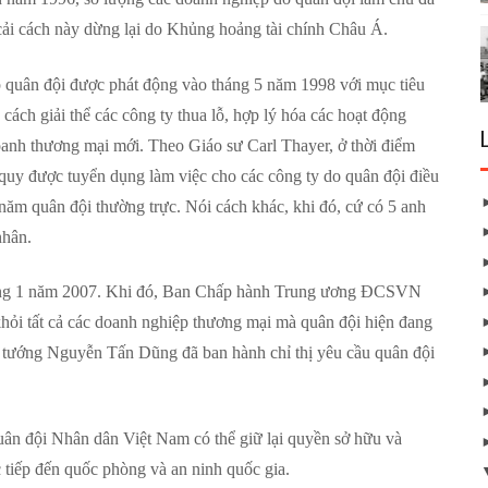
cải cách này dừng lại do Khủng hoảng tài chính Châu Á.
 quân đội được phát động vào tháng 5 năm 1998 với mục tiêu
cách giải thể các công ty thua lỗ, hợp lý hóa các hoạt động
oanh thương mại mới. Theo Giáo sư Carl Thayer, ở thời điểm
quy được tuyển dụng làm việc cho các công ty do quân đội điều
m quân đội thường trực. Nói cách khác, khi đó, cứ có 5 anh
nhân.
háng 1 năm 2007. Khi đó, Ban Chấp hành Trung ương ĐCSVN
khỏi tất cả các doanh nghiệp thương mại mà quân đội hiện đang
 tướng Nguyễn Tấn Dũng đã ban hành chỉ thị yêu cầu quân đội
uân đội Nhân dân Việt Nam có thể giữ lại quyền sở hữu và
c tiếp đến quốc phòng và an ninh quốc gia.