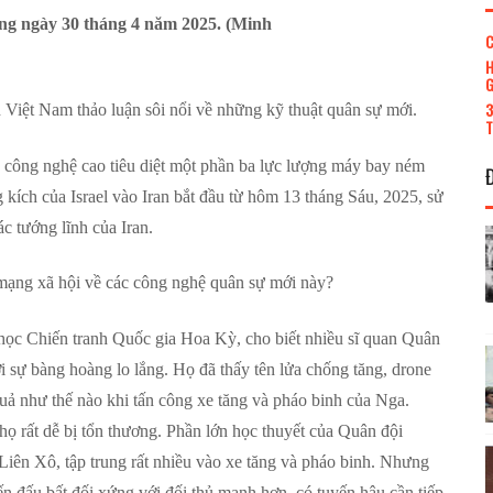
ng ngày 30 tháng 4 năm 2025. (Minh
C
H
G
3
 Việt Nam thảo luận sôi nổi về những kỹ thuật quân sự mới.
T
 công nghệ cao tiêu diệt một phần ba lực lượng máy bay ném
ích của Israel vào Iran bắt đầu từ hôm 13 tháng Sáu, 2025, sử
ác tướng lĩnh của Iran.
 mạng xã hội về các công nghệ quân sự mới này?
học Chiến tranh Quốc gia Hoa Kỳ, cho biết nhiều sĩ quan Quân
i sự bàng hoàng lo lắng. Họ đã thấy tên lửa chống tăng, drone
quả như thế nào khi tấn công xe tăng và pháo binh của Nga.
họ rất dễ bị tổn thương. Phần lớn học thuyết của Quân đội
iên Xô, tập trung rất nhiều vào xe tăng và pháo binh. Nhưng
ến đấu bất đối xứng với đối thủ mạnh hơn, có tuyến hậu cần tiếp