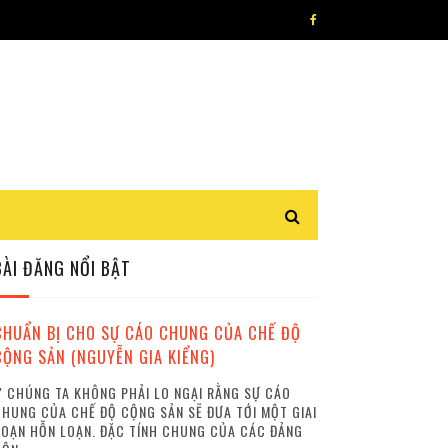
BÀI ĐĂNG NỔI BẬT
CHUẨN BỊ CHO SỰ CÁO CHUNG CỦA CHẾ ĐỘ
CỘNG SẢN (NGUYỄN GIA KIỂNG)
 CHÚNG TA KHÔNG PHẢI LO NGẠI RẰNG SỰ CÁO
HUNG CỦA CHẾ ĐỘ CỘNG SẢN SẼ ĐƯA TỚI MỘT GIAI
OẠN HỖN LOẠN. ĐẶC TÍNH CHUNG CỦA CÁC ĐẢNG