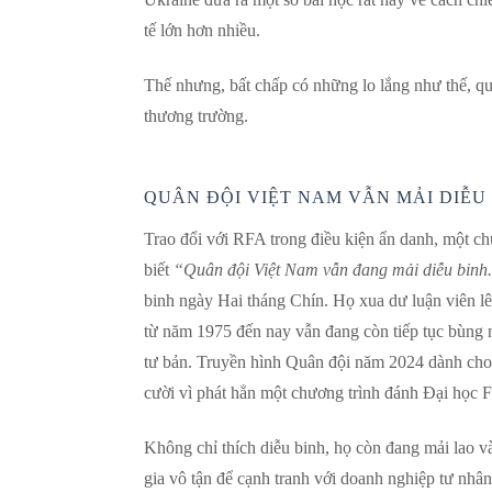
tế lớn hơn nhiều.
Thế nhưng, bất chấp có những lo lắng như thế, qu
thương trường.
QUÂN ĐỘI VIỆT NAM VẪN MẢI DIỄU 
Trao đổi với RFA trong điều kiện ẩn danh, một c
biết
“Quân đội Việt Nam vẫn đang mải diễu binh
binh ngày Hai tháng Chín. Họ xua dư luận viên lê
từ năm 1975 đến nay vẫn đang còn tiếp tục bùng n
tư bản. Truyền hình Quân đội năm 2024 dành cho 
cười vì phát hẳn một chương trình đánh Đại học 
Không chỉ thích diễu binh, họ còn đang mải lao v
gia vô tận để cạnh tranh với doanh nghiệp tư nh