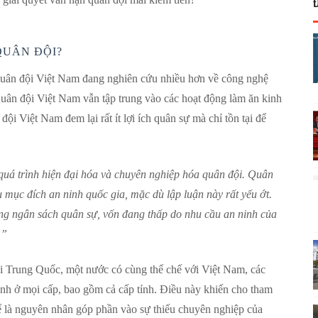
QUÂN ĐỘI?
quân đội Việt Nam đang nghiên cứu nhiều hơn về công nghệ
 Quân đội Việt Nam vẫn tập trung vào các hoạt động làm ăn kinh
ội Việt Nam đem lại rất ít lợi ích quân sự mà chỉ tồn tại để
quá trình hiện đại hóa và chuyên nghiệp hóa quân đội. Quân
ụ mục đích an ninh quốc gia, mặc dù lập luận này rất yếu ớt.
ng ngân sách quân sự, vốn đang thấp do nhu cầu an ninh của
.”
ội Trung Quốc, một nước có cùng thể chế với Việt Nam, các
nh ở mọi cấp, bao gồm cả cấp tỉnh. Điều này khiến cho tham
ể là nguyên nhân góp phần vào sự thiếu chuyên nghiệp của