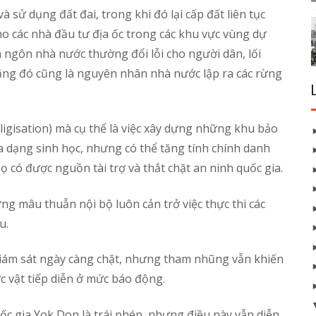
 sử dụng đất đai, trong khi đó lại cấp đất liên tục
o các nhà đầu tư địa ốc trong các khu vực vùng dự
n ngôn nhà nước thường đổi lỗi cho người dân, lối
 rằng đó cũng là nguyên nhân nhà nước lập ra các rừng
oligisation) mà cụ thể là việc xây dựng những khu bảo
a dạng sinh học, nhưng có thể tăng tính chính danh
 có được nguồn tài trợ và thắt chặt an ninh quốc gia.
ng mâu thuẫn nội bộ luôn cản trở việc thực thi các
ếu.
giám sát ngày càng chặt, nhưng tham nhũng vẫn khiến
c vật tiếp diễn ở mức báo động.
ốc gia Yok Don là trái phép, nhưng điều này vẫn diễn