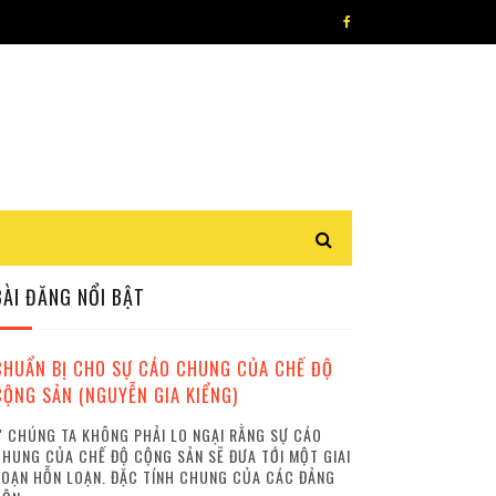
BÀI ĐĂNG NỔI BẬT
CHUẨN BỊ CHO SỰ CÁO CHUNG CỦA CHẾ ĐỘ
CỘNG SẢN (NGUYỄN GIA KIỂNG)
 CHÚNG TA KHÔNG PHẢI LO NGẠI RẰNG SỰ CÁO
HUNG CỦA CHẾ ĐỘ CỘNG SẢN SẼ ĐƯA TỚI MỘT GIAI
OẠN HỖN LOẠN. ĐẶC TÍNH CHUNG CỦA CÁC ĐẢNG