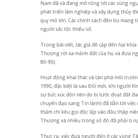
Nam đã và đang mở rộng tới các vùng ngụ c
phát triển lâm nghiệp và xây dựng thủy đi
quy mô lớn. Các chính sách đền bù mang tí
người sắc tộc thiểu số.
Trong bài viết, tác giả đề cập đến hai khí
Thượng rời xa mảnh đất của họ và đưa ngư
80-90).
Hoạt động khai thác và tàn phá môi trường
1990, đặc biệt là sau Đổi mới, khi người 
sự bức xúc dồn nén do bị tước đoạt đất đai
chuyển đạo sang Tin lành) đã dẫn tới việc n
thậm chí kêu gọi độc lập vào đầu thập ni
Thượng và nhiều trong số đó đã phải tị n
​​Thực ra, việc đưa người đến ở các vùng 