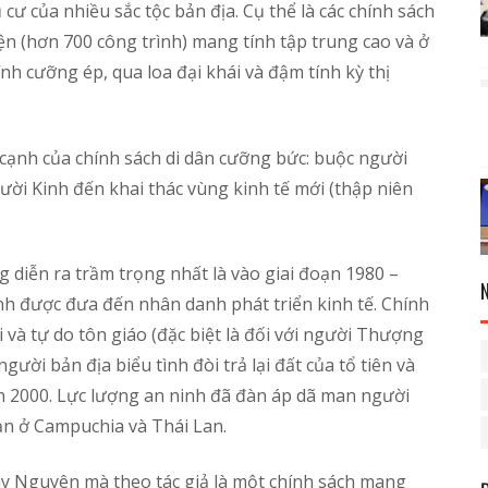
ư của nhiều sắc tộc bản địa. Cụ thể là các chính sách
ện (hơn 700 công trình) mang tính tập trung cao và ở
nh cưỡng ép, qua loa đại khái và đậm tính kỳ thị
a cạnh của chính sách di dân cưỡng bức: buộc người
ời Kinh đến khai thác vùng kinh tế mới (thập niên
 diễn ra trầm trọng nhất là vào giai đoạn 1980 –
Kinh được đưa đến nhân danh phát triển kinh tế. Chính
 và tự do tôn giáo (đặc biệt là đối với người Thượng
gười bản địa biểu tình đòi trả lại đất của tổ tiên và
ên 2000. Lực lượng an ninh đã đàn áp dã man người
ạn ở Campuchia và Thái Lan.
Tây Nguyên mà theo tác giả là một chính sách mang