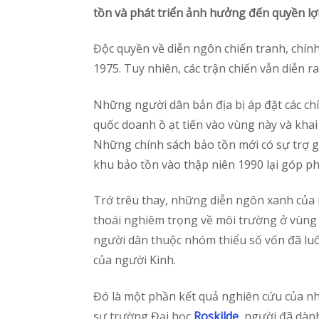
tồn và phát triển ảnh hưởng đến quyền lợi 
Độc quyền về diễn ngôn chiến tranh, chí
1975. Tuy nhiên, các trận chiến vẫn diễn
Những người dân bản địa bị áp đặt các ch
quốc doanh ồ ạt tiến vào vùng này và kha
Những chính sách bảo tồn mới có sự trợ gi
khu bảo tồn vào thập niên 1990 lại góp phầ
Trớ trêu thay, những diễn ngôn xanh của n
thoái nghiêm trọng về môi trường ở vùng 
người dân thuộc nhóm thiểu số vốn đã luôn
của người Kinh.
Đó là một phần kết quả nghiên cứu của n
sư trường Đại học ​
Roskilde
​, người đã dà