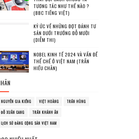
TƯƠNG TÁC NHƯ THẾ NÀO ?
(BBC TIẾNG VIỆT)
KÝ ỨC VỀ NHỮNG ĐỢT ĐÁNH TƯ
SẢN DƯỚI TRƯỚNG ĐỖ MƯỜI
(DIỄM THI)
NOBEL KINH TẾ 2024 VÀ VẤN ĐỀ
THỂ CHẾ Ở VIỆT NAM (TRẦN
HIẾU CHÂN)
NHÃN
NGUYỄN GIA KIỂNG
VIỆT HOÀNG
TRẦN HÙNG
ĐỖ XUÂN CANG
TRẦN KHÁNH ÂN
LỊCH SỬ ĐẢNG CỘNG SẢN VIỆT NAM