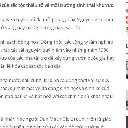
của sắc tộc thiểu số và môi trường sinh thái khu vực.
C
H
nh quyền tuyên bố đã giải phóng Tây Nguyên vào năm
G
 ra ở vùng này trong những năm sau đó.
3
T
ính sách đồng hóa. Đồng thời, các công ty lâm nghiệp
i thác các tài nguyên quý hiếm vào những năm 1980.
úp của các nhà tài trợ để xây dựng vườn quốc gia hay
n lề hóa các sắc tộc bản địa.
hà nước, sau cùng, lại diễn ra đồng thời với sự suy
cao, sự mất mát về đa dạng sinh học và sinh kế của
 gặp bất lợi và bất hòa với các chính phủ khác nhau
hà nhân học người Đan Mạch Ole Bruun, hiện là giáo
nh nhiều năm nghiên cứu các vấn đề môi trường ở