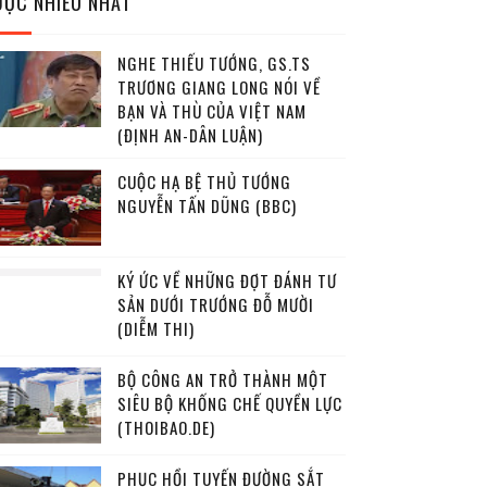
ĐỌC NHIỀU NHẤT
NGHE THIẾU TƯỚNG, GS.TS
TRƯƠNG GIANG LONG NÓI VỀ
BẠN VÀ THÙ CỦA VIỆT NAM
(ĐỊNH AN-DÂN LUẬN)
CUỘC HẠ BỆ THỦ TƯỚNG
NGUYỄN TẤN DŨNG (BBC)
KÝ ỨC VỀ NHỮNG ĐỢT ĐÁNH TƯ
SẢN DƯỚI TRƯỚNG ĐỖ MƯỜI
(DIỄM THI)
BỘ CÔNG AN TRỞ THÀNH MỘT
SIÊU BỘ KHỐNG CHẾ QUYỀN LỰC
(THOIBAO.DE)
PHỤC HỒI TUYẾN ĐƯỜNG SẮT