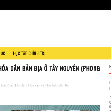
TỨC
HỌC TẬP CHÍNH TRỊ
HÓA DÂN BẢN ĐỊA Ở TÂY NGUYÊN (PHONG
c bản địa
,
diễn đàn
,
Hòa giải và Hòa hợp Dân tộc
"
C
Đ