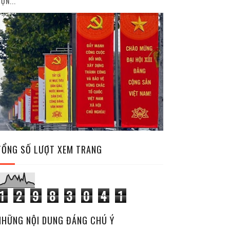
ỘN...
TỔNG SỐ LƯỢT XEM TRANG
1
2
9
8
3
0
4
1
NHỮNG NỘI DUNG ĐÁNG CHÚ Ý