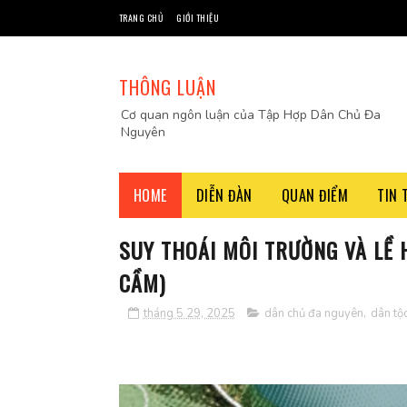
TRANG CHỦ
GIỚI THIỆU
THÔNG LUẬN
Cơ quan ngôn luận của Tập Hợp Dân Chủ Đa
Nguyên
HOME
DIỄN ĐÀN
QUAN ĐIỂM
TIN 
SUY THOÁI MÔI TRƯỜNG VÀ LỀ 
CẦM)
tháng 5 29, 2025
dân chủ đa nguyên
,
dân tộ