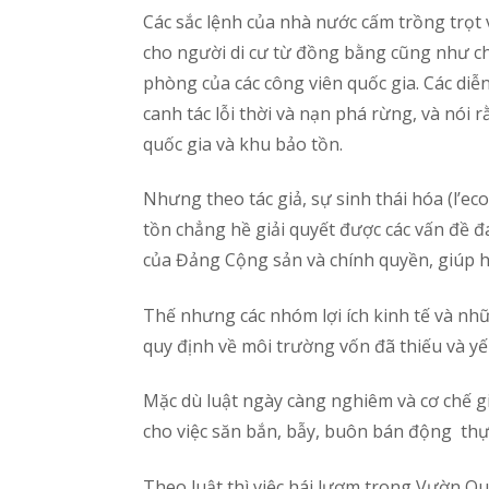
Các sắc lệnh của nhà nước cấm trồng trọt và
cho người di cư từ đồng bằng cũng như ch
phòng của các công viên quốc gia. Các diễ
canh tác lỗi thời và nạn phá rừng, và nói
quốc gia và khu bảo tồn.
Nhưng theo tác giả, sự sinh thái hóa (l’ec
tồn chẳng hề giải quyết được các vấn đề đ
của Đảng Cộng sản và chính quyền, giúp họ
Thế nhưng các nhóm lợi ích kinh tế và nhữ
quy định về môi trường vốn đã thiếu và y
Mặc dù luật ngày càng nghiêm và cơ chế 
cho việc săn bắn, bẫy, buôn bán động thự
Theo luật thì việc hái lượm trong Vườn Qu