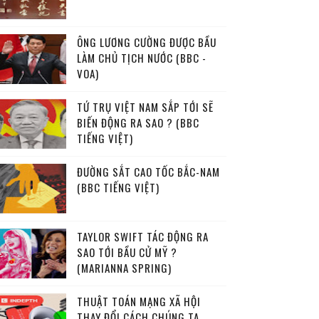
ÔNG LƯƠNG CƯỜNG ĐƯỢC BẦU
LÀM CHỦ TỊCH NƯỚC (BBC -
VOA)
TỨ TRỤ VIỆT NAM SẮP TỚI SẼ
BIẾN ĐỘNG RA SAO ? (BBC
TIẾNG VIỆT)
ĐƯỜNG SẮT CAO TỐC BẮC-NAM
(BBC TIẾNG VIỆT)
TAYLOR SWIFT TÁC ĐỘNG RA
SAO TỚI BẦU CỬ MỸ ?
(MARIANNA SPRING)
THUẬT TOÁN MẠNG XÃ HỘI
THAY ĐỔI CÁCH CHÚNG TA