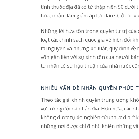
tính thuộc địa đã có từ thập niên 50 dướ
hòa, nhằm làm giảm áp lực dân số ở các vù
​​Những lời hứa tôn trọng quyền tự trị củ
loạt các chính sách quốc gia về biến đổi 
tài nguyên và những bộ luật, quy định về m
vốn gắn liền với sự sinh tồn của người bả
tư nhân có sự hậu thuận của nhà nước cũn
NHIỀU VẤN ĐỀ NHÂN QUYỀN PHỨC 
Theo tác giả, chính quyền trung ương không
vực có người dân bản địa. Hơn nữa, các n
không được tự do nghiên cứu thực địa ở k
những nơi được chỉ định), khiến những vấ