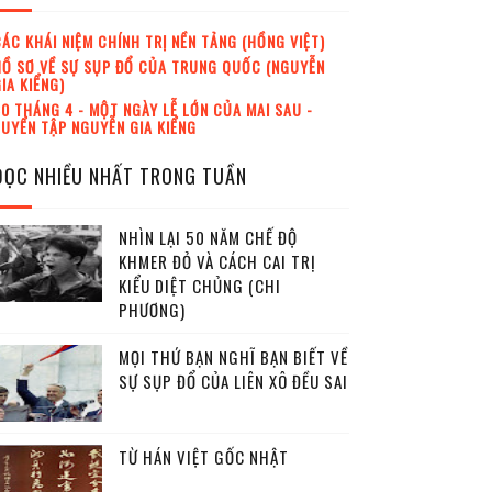
ÁC KHÁI NIỆM CHÍNH TRỊ NỀN TẢNG (HỒNG VIỆT)
Ồ SƠ VỀ SỰ SỤP ĐỔ CỦA TRUNG QUỐC (NGUYỄN
IA KIỂNG)
0 THÁNG 4 - MỘT NGÀY LỄ LỚN CỦA MAI SAU -
UYỂN TẬP NGUYỄN GIA KIỂNG
ĐỌC NHIỀU NHẤT TRONG TUẦN
NHÌN LẠI 50 NĂM CHẾ ĐỘ
KHMER ĐỎ VÀ CÁCH CAI TRỊ
KIỂU DIỆT CHỦNG (CHI
PHƯƠNG)
MỌI THỨ BẠN NGHĨ BẠN BIẾT VỀ
SỰ SỤP ĐỔ CỦA LIÊN XÔ ĐỀU SAI
TỪ HÁN VIỆT GỐC NHẬT