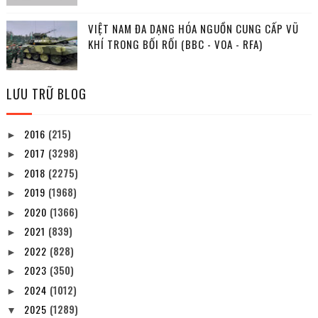
VIỆT NAM ĐA DẠNG HÓA NGUỒN CUNG CẤP VŨ
KHÍ TRONG BỐI RỐI (BBC - VOA - RFA)
LƯU TRỮ BLOG
2016
(215)
►
2017
(3298)
►
2018
(2275)
►
2019
(1968)
►
2020
(1366)
►
2021
(839)
►
2022
(828)
►
2023
(350)
►
2024
(1012)
►
2025
(1289)
▼