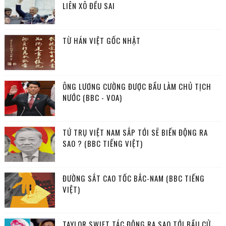
LIÊN XÔ ĐỀU SAI
TỪ HÁN VIỆT GỐC NHẬT
ÔNG LƯƠNG CƯỜNG ĐƯỢC BẦU LÀM CHỦ TỊCH
NƯỚC (BBC - VOA)
TỨ TRỤ VIỆT NAM SẮP TỚI SẼ BIẾN ĐỘNG RA
SAO ? (BBC TIẾNG VIỆT)
ĐƯỜNG SẮT CAO TỐC BẮC-NAM (BBC TIẾNG
VIỆT)
TAYLOR SWIFT TÁC ĐỘNG RA SAO TỚI BẦU CỬ