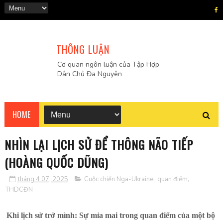
THÔNG LUẬN
Cơ quan ngôn luận của Tập Hợp
Dân Chủ Đa Nguyên
HOME
NHÌN LẠI LỊCH SỬ ĐỂ THÔNG NÃO TIẾP
(HOÀNG QUỐC DŨNG)
tháng 4 07, 2025
Cuộc chiến Nga-Ukraine
,
quan điểm
,
THDCĐN
Khi lịch sử trở mình: Sự mỉa mai trong quan điểm của một bộ