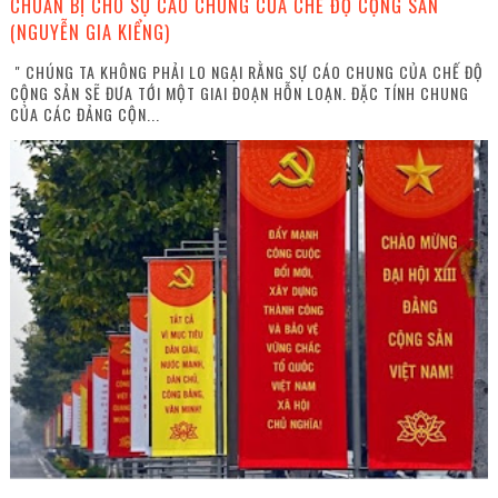
CHUẨN BỊ CHO SỰ CÁO CHUNG CỦA CHẾ ĐỘ CỘNG SẢN
(NGUYỄN GIA KIỂNG)
" CHÚNG TA KHÔNG PHẢI LO NGẠI RẰNG SỰ CÁO CHUNG CỦA CHẾ ĐỘ
CỘNG SẢN SẼ ĐƯA TỚI MỘT GIAI ĐOẠN HỖN LOẠN. ĐẶC TÍNH CHUNG
CỦA CÁC ĐẢNG CỘN...