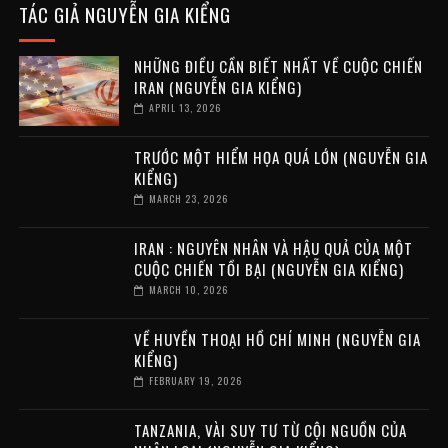
TÁC GIẢ NGUYỄN GIA KIỂNG
NHỮNG ĐIỀU CẦN BIẾT NHẤT VỀ CUỘC CHIẾN
IRAN (NGUYỄN GIA KIỂNG)
APRIL 13, 2026
TRƯỚC MỘT HIỂM HỌA QUÁ LỚN (NGUYỄN GIA
KIỂNG)
MARCH 23, 2026
IRAN : NGUYÊN NHÂN VÀ HẬU QUẢ CỦA MỘT
CUỘC CHIẾN TỒI BẠI (NGUYỄN GIA KIỂNG)
MARCH 10, 2026
VỀ HUYỀN THOẠI HỒ CHÍ MINH (NGUYỄN GIA
KIỂNG)
FEBRUARY 19, 2026
TANZANIA, VÀI SUY TƯ TỪ CỘI NGUỒN CỦA