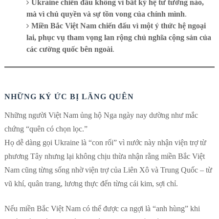
Ukraine chiến đấu không vì bất kỳ hệ tư tưởng nào,
mà vì chủ quyền và sự tồn vong của chính mình
.
Miền Bắc Việt Nam chiến đấu vì một ý thức hệ ngoại
lai, phục vụ tham vọng lan rộng chủ nghĩa cộng sản của
các cường quốc bên ngoài
.
NHỮNG KÝ ỨC BỊ LÃNG QUÊN
Những người Việt Nam ủng hộ Nga ngày nay dường như mắc
chứng “quên có chọn lọc.”
Họ dễ dàng gọi Ukraine là “con rối” vì nước này nhận viện trợ từ
phương Tây nhưng lại không chịu thừa nhận rằng miền Bắc Việt
Nam cũng từng sống nhờ viện trợ của Liên Xô và Trung Quốc – từ
vũ khí, quân trang, lương thực đến từng cái kim, sợi chỉ.
Nếu miền Bắc Việt Nam có thể được ca ngợi là “anh hùng” khi