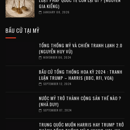
LUẬT PHÁP QUỐC TẾ CÒN LẠI GÌ ? (NGUYỄN
GIA KIỂNG)
JANUARY 08, 2026
BẦU CỬ TẠI MỸ
TỔNG THỐNG MỸ VÀ CHIẾN TRANH LẠNH 2.0
(NGUYỄN HUY VŨ)
NOVEMBER 06, 2024
BẦU CỬ TỔNG THỐNG HOA KỲ 2024 : TRANH
LUẬN TRUMP – HARRIS (BBC, RFI, VOA)
SEPTEMBER 12, 2024
NƯỚC MỸ TRỞ THÀNH CỘNG SẢN THẾ NÀO ?
(NHÃ DUY)
SEPTEMBER 07, 2024
TRUNG QUỐC MUỐN HARRIS HAY TRUMP TRỞ