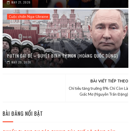
MAY 21, 2026
Cuộc chiến Nga-Ukraine
PUTIN ĐẠI ĐẾ – DUYỆT BINH TÝ HON (HOÀNG QUỐC DŨNG)
MAY 20, 2026
BÀI VIẾT TIẾP THEO
Chỉ tiêu tăng trưởng 8% Chỉ Còn Là
Giấc Mơ (Nguyễn Trần Đặng)
BÀI ĐĂNG NỔI BẬT