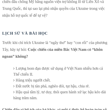
chiến đấu chống Mỹ bằng nguồn viện trợ khổng lồ từ Liên Xô và
Trung Quốc, thì tại sao lại phủ nhận quyền của Ukraine trong việc
nhận hỗ trợ quốc tế để tự vệ?
LỊCH SỬ VÀ BÀI HỌC
Trước khi chỉ trích Ukraine là “ngây thơ” hay “con rối” của phương
Tây, hãy tự hỏi:
Cuộc chiến của miền Bắc Việt Nam có “khôn
ngoan” không?
Lượng bom đạn được sử dụng ở Việt Nam nhiều hơn cả
Thế chiến II.
Hàng triệu người chết.
Đất nước bị tàn phá, nghèo đói, tụt hậu, chia rẽ.
Hậu quả tâm lý, tư duy, thói quen hành xử lạc hậu kéo dài
hàng trăm năm.
Chiến đấu vì lợi ích của kẻ khác, vì một ý thức hệ hoàn toàn vô