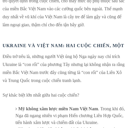
trò quyết định trong cuộc chiến, cho thấy mức độ phụ thuộc sâu sắc
của miền Bắc Việt Nam vào các cường quốc bên ngoài. Thế mạnh
duy nhất về vũ khí của Việt Nam là cây tre để làm gậy và cũng để
làm ngoại giao, thậm chí cho đến tận bây giờ.
UKRAINE VÀ VIỆT NAM: HAI CUỘC CHIẾN, MỘT 
Điều trớ trêu là, những người Việt ủng hộ Nga ngày nay chỉ trích
Ukraine là “con rối” của phương Tây nhưng lại không nhận ra rằng
miền Bắc Việt Nam trước đây cũng từng là “con rối” của Liên Xô
và Trung Quốc trong cuộc chiến tranh lạnh.
Sự khác biệt lớn nhất giữa hai cuộc chiến?
Mỹ không xâm lược miền Nam Việt Nam
. Trong khi đó,
Nga đã ngang nhiên vi phạm Hiến chương Liên Hợp Quốc,
tiến hành xâm lược và chiếm đất của Ukraine.