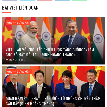
BÀI VIẾT LIÊN QUAN
quan hệ Việt-Ấn
VIỆT – ẤN VỚI "ĐỐI TÁC CHIẾN LƯỢC TĂNG CƯỜNG" : LÀM
CHO RÕ MẶT ĐÔI TA... (ĐINH HOÀNG THẮNG)
MAY 24, 2026
quan hệ Việt-Hàn
QUAN HỆ VIỆT – NHẬT – HÀN NHÌN TỪ NHỮNG CHUYẾN THĂM
GẦN ĐÂY (ĐINH HOÀNG THẮNG)