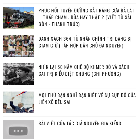
PHỤC HỒI TUYẾN ĐƯỜNG SẮT RĂNG CƯA ĐÀ LẠT
– THÁP CHÀM : ĐÙA HAY THẬT ? (VIẾT TỪ SÀI
GÒN - THANH TRÚC)
DANH SÁCH 364 TÙ NHÂN CHÍNH TRỊ ĐANG BỊ
GIAM GIỮ (TẬP HỢP DÂN CHỦ ĐA NGUYÊN)
NHÌN LẠI 50 NĂM CHẾ ĐỘ KHMER ĐỎ VÀ CÁCH
CAI TRỊ KIỂU DIỆT CHỦNG (CHI PHƯƠNG)
MỌI THỨ BẠN NGHĨ BẠN BIẾT VỀ SỰ SỤP ĐỔ CỦA
LIÊN XÔ ĐỀU SAI
BÀI VIẾT CỦA TÁC GIẢ NGUYỄN GIA KIỂNG