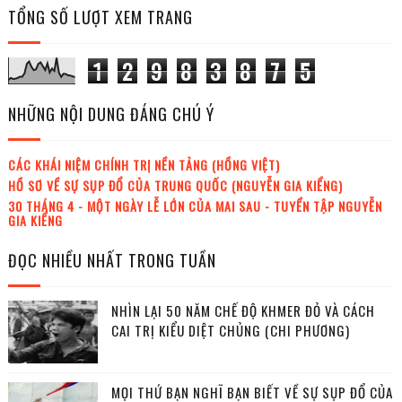
TỔNG SỐ LƯỢT XEM TRANG
1
2
9
8
3
8
7
5
NHỮNG NỘI DUNG ĐÁNG CHÚ Ý
CÁC KHÁI NIỆM CHÍNH TRỊ NỀN TẢNG (HỒNG VIỆT)
HỒ SƠ VỀ SỰ SỤP ĐỔ CỦA TRUNG QUỐC (NGUYỄN GIA KIỂNG)
30 THÁNG 4 - MỘT NGÀY LỄ LỚN CỦA MAI SAU - TUYỂN TẬP NGUYỄN
GIA KIỂNG
ĐỌC NHIỀU NHẤT TRONG TUẦN
NHÌN LẠI 50 NĂM CHẾ ĐỘ KHMER ĐỎ VÀ CÁCH
CAI TRỊ KIỂU DIỆT CHỦNG (CHI PHƯƠNG)
MỌI THỨ BẠN NGHĨ BẠN BIẾT VỀ SỰ SỤP ĐỔ CỦA