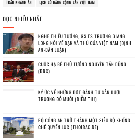
TRẦN KHÁNH ÂN
LỊCH SỬ ĐẢNG CỘNG SẢN VIỆT NAM
ĐỌC NHIỀU NHẤT
NGHE THIẾU TƯỚNG, GS.TS TRƯƠNG GIANG
LONG NÓI VỀ BẠN VÀ THÙ CỦA VIỆT NAM (ĐỊNH
AN-DÂN LUẬN)
CUỘC HẠ BỆ THỦ TƯỚNG NGUYỄN TẤN DŨNG
(BBC)
KÝ ỨC VỀ NHỮNG ĐỢT ĐÁNH TƯ SẢN DƯỚI
TRƯỚNG ĐỖ MƯỜI (DIỄM THI)
BỘ CÔNG AN TRỞ THÀNH MỘT SIÊU BỘ KHỐNG
CHẾ QUYỀN LỰC (THOIBAO.DE)