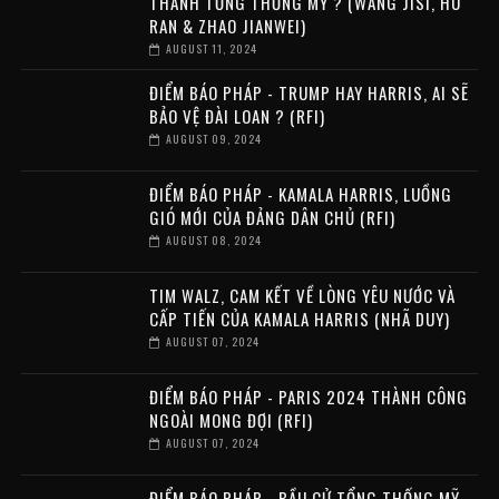
THÀNH TỔNG THỐNG MỸ ? (WANG JISI, HU
RAN & ZHAO JIANWEI)
AUGUST 11, 2024
ĐIỂM BÁO PHÁP - TRUMP HAY HARRIS, AI SẼ
BẢO VỆ ĐÀI LOAN ? (RFI)
AUGUST 09, 2024
ĐIỂM BÁO PHÁP - KAMALA HARRIS, LUỒNG
GIÓ MỚI CỦA ĐẢNG DÂN CHỦ (RFI)
AUGUST 08, 2024
TIM WALZ, CAM KẾT VỀ LÒNG YÊU NƯỚC VÀ
CẤP TIẾN CỦA KAMALA HARRIS (NHÃ DUY)
AUGUST 07, 2024
ĐIỂM BÁO PHÁP - PARIS 2024 THÀNH CÔNG
NGOÀI MONG ĐỢI (RFI)
AUGUST 07, 2024
ĐIỂM BÁO PHÁP - BẦU CỬ TỔNG THỐNG MỸ