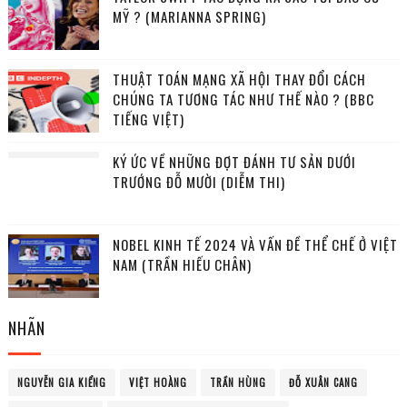
MỸ ? (MARIANNA SPRING)
THUẬT TOÁN MẠNG XÃ HỘI THAY ĐỔI CÁCH
CHÚNG TA TƯƠNG TÁC NHƯ THẾ NÀO ? (BBC
TIẾNG VIỆT)
KÝ ỨC VỀ NHỮNG ĐỢT ĐÁNH TƯ SẢN DƯỚI
TRƯỚNG ĐỖ MƯỜI (DIỄM THI)
NOBEL KINH TẾ 2024 VÀ VẤN ĐỀ THỂ CHẾ Ở VIỆT
NAM (TRẦN HIẾU CHÂN)
NHÃN
NGUYỄN GIA KIỂNG
VIỆT HOÀNG
TRẦN HÙNG
ĐỖ XUÂN CANG