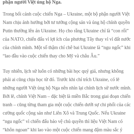
phận người Việt ủng hộ Nga.
Trong bối cảnh cuộc chiến Nga – Ukraine, một bộ phận người Việt
Nam chịu ảnh hưởng bởi tư tưởng cộng sản và ủng hộ chính quyền
Putin thường lên án Ukraine. Họ cho rằng Ukraine chỉ là “con rối”
của NATO, chiến đấu vì lợi ích của phương Tây thay vì vì đất nước
của chính mình. Một số thậm chí chê bai Ukraine là “ngu ngốc” khi
“lao đầu vào cuộc chiến thay cho Mỹ và châu Âu.”
Tuy nhiên, lịch sử luôn có những bài học quý giá, nhưng không
phải ai cũng chịu học từ đó. Trước khi chỉ trích Ukraine, có lẽ
những người Việt ủng hộ Nga nên nhìn lại chính lịch sử nước mình.
Bởi lẽ, chính Việt Nam – đặc biệt là miền Bắc trong giai đoạn chiến
tranh – cũng từng tham gia một cuộc chiến dưới sự chi phối của các
cường quốc cộng sản như Liên Xô và Trung Quốc. Nếu Ukraine
“ngu ngốc” vì chiến đấu bảo vệ chủ quyền thì liệu Việt Nam có
“khôn ngoan” khi lao vào một cuộc chiến mang đậm màu sắc ý