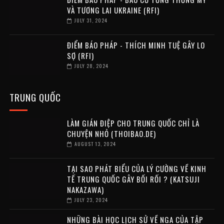
VÀ TƯƠNG LAI UKRAINE (RFI)
JULY 31, 2024
ĐIỂM BÁO PHÁP - THÍCH MINH TUỆ GÂY LO
SỢ (RFI)
JULY 28, 2024
TRUNG QUỐC
LÀM GIÁN ĐIỆP CHO TRUNG QUỐC CHỈ LÀ
CHUYỆN NHỎ (THOIBAO.DE)
AUGUST 13, 2024
TẠI SAO PHÁT BIỂU CỦA LÝ CƯỜNG VỀ KINH
TẾ TRUNG QUỐC GÂY BỐI RỐI ? (KATSUJI
NAKAZAWA)
JULY 23, 2024
NHỮNG BÀI HỌC LỊCH SỬ VỀ NGA CỦA TẬP