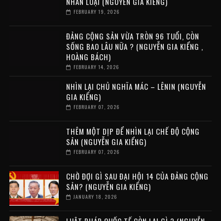
NHÂN LOẠI (NGUYỄN GIA KIỂNG)
FEBRUARY 19, 2026
ĐẢNG CỘNG SẢN VỪA TRÒN 96 TUỔI, CÒN
SỐNG BAO LÂU NỮA ? (NGUYỄN GIA KIỂNG ,
HOÀNG BÁCH)
FEBRUARY 14, 2026
NHÌN LẠI CHỦ NGHĨA MÁC – LÊNIN (NGUYỄN
GIA KIỂNG)
FEBRUARY 07, 2026
THÊM MỘT DỊP ĐỂ NHÌN LẠI CHẾ ĐỘ CỘNG
SẢN (NGUYỄN GIA KIỂNG)
FEBRUARY 07, 2026
CHỜ ĐỢI GÌ SAU ĐẠI HỘI 14 CỦA ĐẢNG CỘNG
SẢN? (NGUYỄN GIA KIỂNG)
JANUARY 18, 2026