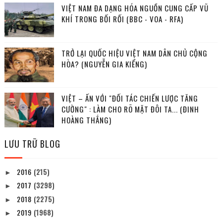
VIỆT NAM ĐA DẠNG HÓA NGUỒN CUNG CẤP VŨ
KHÍ TRONG BỐI RỐI (BBC - VOA - RFA)
TRỞ LẠI QUỐC HIỆU VIỆT NAM DÂN CHỦ CỘNG
HÒA? (NGUYỄN GIA KIỂNG)
VIỆT – ẤN VỚI "ĐỐI TÁC CHIẾN LƯỢC TĂNG
CƯỜNG" : LÀM CHO RÕ MẶT ĐÔI TA... (ĐINH
HOÀNG THẮNG)
LƯU TRỮ BLOG
2016
(215)
►
2017
(3298)
►
2018
(2275)
►
2019
(1968)
►