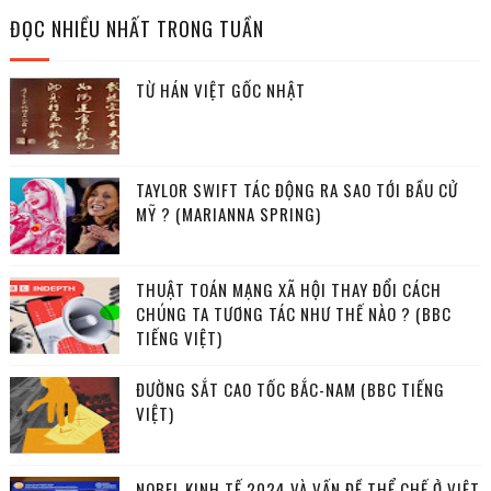
ĐỌC NHIỀU NHẤT TRONG TUẦN
TỪ HÁN VIỆT GỐC NHẬT
TAYLOR SWIFT TÁC ĐỘNG RA SAO TỚI BẦU CỬ
MỸ ? (MARIANNA SPRING)
THUẬT TOÁN MẠNG XÃ HỘI THAY ĐỔI CÁCH
CHÚNG TA TƯƠNG TÁC NHƯ THẾ NÀO ? (BBC
TIẾNG VIỆT)
ĐƯỜNG SẮT CAO TỐC BẮC-NAM (BBC TIẾNG
VIỆT)
NOBEL KINH TẾ 2024 VÀ VẤN ĐỀ THỂ CHẾ Ở VIỆT