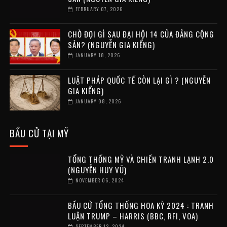
FEBRUARY 07, 2026
CHỜ ĐỢI GÌ SAU ĐẠI HỘI 14 CỦA ĐẢNG CỘNG
SẢN? (NGUYỄN GIA KIỂNG)
JANUARY 18, 2026
LUẬT PHÁP QUỐC TẾ CÒN LẠI GÌ ? (NGUYỄN
GIA KIỂNG)
JANUARY 08, 2026
BẦU CỬ TẠI MỸ
TỔNG THỐNG MỸ VÀ CHIẾN TRANH LẠNH 2.0
(NGUYỄN HUY VŨ)
NOVEMBER 06, 2024
BẦU CỬ TỔNG THỐNG HOA KỲ 2024 : TRANH
LUẬN TRUMP – HARRIS (BBC, RFI, VOA)
SEPTEMBER 12, 2024