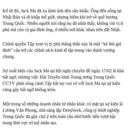
Kể từ đó, Jack Ma đã xa lánh ánh đèn sân khấu. Ông đến sống tại
Nhật Bản và đi khắp thế giới, nhưng hiếm khi trở về quê hương
Trung Quốc. Nhiều người nói rằng họ đã nhìn thấy, không chỉ vị tỉ
phú mà còn cả gia đình ông, ở nhiều nơi khác nhau trên đất Nhật.
Chính quyền Tập xem vị tỷ phú thẳng thắn này là một “kẻ thù giả
định” cản trở các chính sách kinh tế tập trung vào thịnh vượng
chung.
Sự xuất hiện của Jack Ma tại hội nghị chuyên đề ngày 17/02 là khá
bất ngờ, nhưng việc Đài Truyền hình Trung ương Trung Quốc
CCTV phát sóng cảnh Tập bắt tay vui vẻ với Jack Ma tại sự kiện
cũng gây bất ngờ không kém.
Một trong số những doanh nhân tư nhân khác có mặt tại sự kiện là
Lương Văn Phong, nhà sáng lập DeepSeek, công ty khởi nghiệp
Trung Quốc đã gây chú ý trên toàn cầu nhờ bước tiến vượt bậc
trong lĩnh vực trí tuệ nhân tạo.