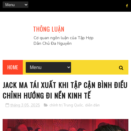
THÔNG LUẬN
Cơ quan ngôn luận của Tập Hợp
Dân Chủ Đa Nguyên
HOME
JACK MA TÁI XUẤT KHI TẬP CẬN BÌNH ĐIỀU
CHỈNH HƯỚNG ĐI NỀN KINH TẾ
tháng 3 05, 2025
chính trị Trung Quốc
,
diễn đàn