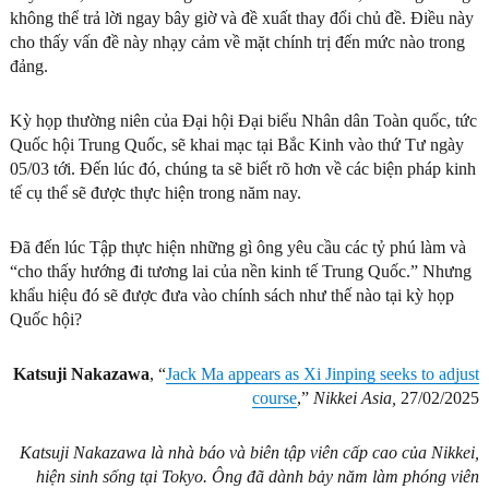
không thể trả lời ngay bây giờ và đề xuất thay đổi chủ đề. Điều này
cho thấy vấn đề này nhạy cảm về mặt chính trị đến mức nào trong
đảng.
Kỳ họp thường niên của Đại hội Đại biểu Nhân dân Toàn quốc, tức
Quốc hội Trung Quốc, sẽ khai mạc tại Bắc Kinh vào thứ Tư ngày
05/03 tới. Đến lúc đó, chúng ta sẽ biết rõ hơn về các biện pháp kinh
tế cụ thể sẽ được thực hiện trong năm nay.
Đã đến lúc Tập thực hiện những gì ông yêu cầu các tỷ phú làm và
“cho thấy hướng đi tương lai của nền kinh tế Trung Quốc.” Nhưng
khẩu hiệu đó sẽ được đưa vào chính sách như thế nào tại kỳ họp
Quốc hội?
Katsuji Nakazawa
, “
Jack Ma appears as Xi Jinping seeks to adjust
course
,”
Nikkei Asia,
27/02/2025
Katsuji Nakazawa là nhà báo và biên tập viên cấp cao của Nikkei,
hiện sinh sống tại Tokyo. Ông đã dành bảy năm làm phóng viên