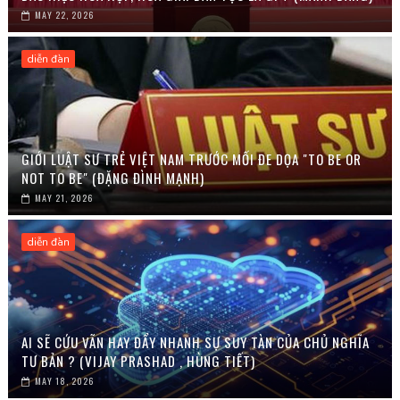
MAY 22, 2026
diễn đàn
GIỚI LUẬT SƯ TRẺ VIỆT NAM TRƯỚC MỐI ĐE DỌA "TO BE OR
NOT TO BE" (ĐẶNG ĐÌNH MẠNH)
MAY 21, 2026
diễn đàn
AI SẼ CỨU VÃN HAY ĐẨY NHANH SỰ SUY TÀN CỦA CHỦ NGHĨA
TƯ BẢN ? (VIJAY PRASHAD , HÙNG TIẾT)
MAY 18, 2026