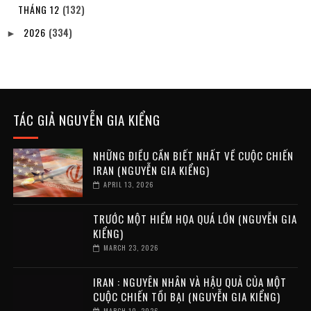
THÁNG 12
(132)
2026
(334)
►
TÁC GIẢ NGUYỄN GIA KIỂNG
NHỮNG ĐIỀU CẦN BIẾT NHẤT VỀ CUỘC CHIẾN
IRAN (NGUYỄN GIA KIỂNG)
APRIL 13, 2026
TRƯỚC MỘT HIỂM HỌA QUÁ LỚN (NGUYỄN GIA
KIỂNG)
MARCH 23, 2026
IRAN : NGUYÊN NHÂN VÀ HẬU QUẢ CỦA MỘT
CUỘC CHIẾN TỒI BẠI (NGUYỄN GIA KIỂNG)
MARCH 10, 2026