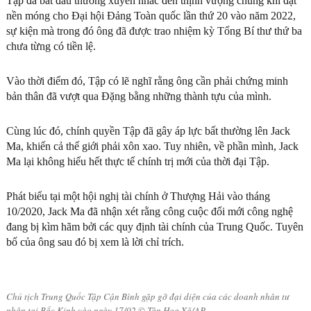
Tập đã bắt đầu thường xuyên nhắc đến thịnh vượng chung khi đặt
nền móng cho Đại hội Đảng Toàn quốc lần thứ 20 vào năm 2022,
sự kiện mà trong đó ông đã được trao nhiệm kỳ Tổng Bí thư thứ ba
chưa từng có tiền lệ.
Vào thời điểm đó, Tập có lẽ nghĩ rằng ông cần phải chứng minh
bản thân đã vượt qua Đặng bằng những thành tựu của mình.
Cùng lúc đó, chính quyền Tập đã gây áp lực bất thường lên Jack
Ma, khiến cả thế giới phải xôn xao. Tuy nhiên, về phần mình, Jack
Ma lại không hiểu hết thực tế chính trị mới của thời đại Tập.
Phát biểu tại một hội nghị tài chính ở Thượng Hải vào tháng
10/2020, Jack Ma đã nhận xét rằng công cuộc đổi mới công nghệ
đang bị kìm hãm bởi các quy định tài chính của Trung Quốc. Tuyên
bố của ông sau đó bị xem là lời chỉ trích.
Chủ tịch Trung Quốc Tập Cận Bình gặp gỡ đại diện của các doanh nhân tư
nhân tại Bắc Kinh vào ngày 17/02 © Tân Hoa Xã/AP