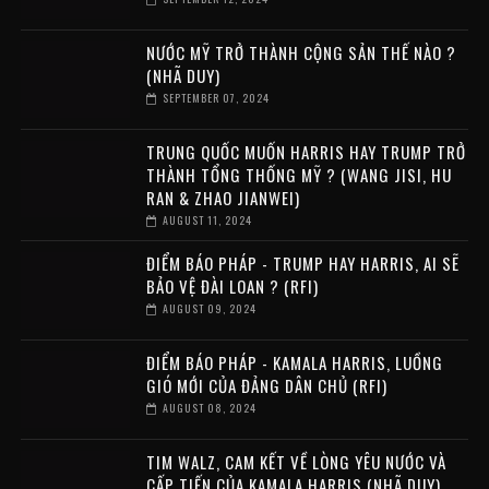
NƯỚC MỸ TRỞ THÀNH CỘNG SẢN THẾ NÀO ?
(NHÃ DUY)
SEPTEMBER 07, 2024
TRUNG QUỐC MUỐN HARRIS HAY TRUMP TRỞ
THÀNH TỔNG THỐNG MỸ ? (WANG JISI, HU
RAN & ZHAO JIANWEI)
AUGUST 11, 2024
ĐIỂM BÁO PHÁP - TRUMP HAY HARRIS, AI SẼ
BẢO VỆ ĐÀI LOAN ? (RFI)
AUGUST 09, 2024
ĐIỂM BÁO PHÁP - KAMALA HARRIS, LUỒNG
GIÓ MỚI CỦA ĐẢNG DÂN CHỦ (RFI)
AUGUST 08, 2024
TIM WALZ, CAM KẾT VỀ LÒNG YÊU NƯỚC VÀ
CẤP TIẾN CỦA KAMALA HARRIS (NHÃ DUY)