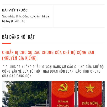
BÀI VIẾT TRƯỚC
Sáp nhập tỉnh: động cơ chính trị và
hệ lụy (Diễm Thi)
BÀI ĐĂNG NỔI BẬT
CHUẨN BỊ CHO SỰ CÁO CHUNG CỦA CHẾ ĐỘ CỘNG SẢN
(NGUYỄN GIA KIỂNG)
" CHÚNG TA KHÔNG PHẢI LO NGẠI RẰNG SỰ CÁO CHUNG CỦA CHẾ ĐỘ
CỘNG SẢN SẼ ĐƯA TỚI MỘT GIAI ĐOẠN HỖN LOẠN. ĐẶC TÍNH CHUNG
CỦA CÁC ĐẢNG CỘN...