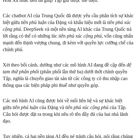
Hoa Xã nhắc đến đã giúp Tập giữ được thể diện.
Các chatbot AI của Trung Quốc đã được yêu cầu phân tích sự khác
biệt giữa
tiên phú luận
của Đặng và khẩu hiệu mới là
tiên phú xúc
cộng phú
. DeepSeek và một nền tảng AI khác của Trung Quốc trả
lời rằng có thể có những lúc
tiên phú xúc cộng phú
, vốn cũng nhấn
mạnh đến thịnh vượng chung, đi kèm với quyền lực cưỡng chế của
chính phủ.
Xét theo bối cảnh, dường như các mô hình AI đang đề cập đến
đệ
tam thứ phân phối
(phân phối lần thứ ba) dưới thời chính quyền
Tập, nghĩa là chuyển giao tài sản từ các công ty có thu nhập cao
thông qua các biện pháp phi thuế như quyên góp.
Các mô hình AI cũng được hỏi về mối liên hệ và sự khác biệt
giữa
tiên phú luận
của Đặng và
tiên phú xúc cộng phú
của Tập.
Câu hỏi được đặt ra trong khi nêu rõ tên đầy đủ của hai nhà lãnh
đạo.
Tuy nhiên, cả hai nền tảng AI đều né tránh câu hỏi, nói rằng chúng