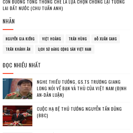
CON ĐƯỜNG TỔNG THỐNG CHẾ LÀ LỰA CHỌN CHỐNG LẠI TƯƠNG
LAI ĐẤT NƯỚC (CHU TUẤN ANH)
NHÃN
NGUYỄN GIA KIỂNG
VIỆT HOÀNG
TRẦN HÙNG
ĐỖ XUÂN CANG
TRẦN KHÁNH ÂN
LỊCH SỬ ĐẢNG CỘNG SẢN VIỆT NAM
ĐỌC NHIỀU NHẤT
NGHE THIẾU TƯỚNG, GS.TS TRƯƠNG GIANG
LONG NÓI VỀ BẠN VÀ THÙ CỦA VIỆT NAM (ĐỊNH
AN-DÂN LUẬN)
CUỘC HẠ BỆ THỦ TƯỚNG NGUYỄN TẤN DŨNG
(BBC)