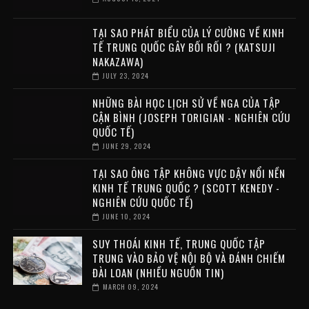
TẠI SAO PHÁT BIỂU CỦA LÝ CƯỜNG VỀ KINH
TẾ TRUNG QUỐC GÂY BỐI RỐI ? (KATSUJI
NAKAZAWA)
JULY 23, 2024
NHỮNG BÀI HỌC LỊCH SỬ VỀ NGA CỦA TẬP
CẬN BÌNH (JOSEPH TORIGIAN - NGHIÊN CỨU
QUỐC TẾ)
JUNE 29, 2024
TẠI SAO ÔNG TẬP KHÔNG VỰC DẬY NỔI NỀN
KINH TẾ TRUNG QUỐC ? (SCOTT KENEDY -
NGHIÊN CỨU QUỐC TẾ)
JUNE 10, 2024
SUY THOÁI KINH TẾ, TRUNG QUỐC TẬP
TRUNG VÀO BẢO VỆ NỘI BỘ VÀ ĐÁNH CHIẾM
ĐÀI LOAN (NHIỀU NGUỒN TIN)
MARCH 09, 2024