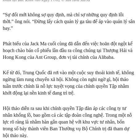
“Sự đổi mới không sợ quy định, mà chỉ sợ những quy định lỗi
thời.” ông nói. “Đừng lấy cách quản lý ga tàu để áp vào quản lý sân
bay.”
Phát biểu của Jack Ma cuối cùng đã dẫn đến việc hoãn đột ngột kế
hoạch chào bán cổ phiếu lần đầu ra công chúng tại Thượng Hải và
Hong Kong của Ant Group, đơn vị tài chính của Alibaba.
Kể từ đó, Trung Quốc đã rơi vào một cuộc suy thoái kinh tế, không
ngừng làm rung chuyển xã hội. Không còn nghi ngờ gì, hội thảo
tuần trước chính là nỗ lực tuyệt vọng của chính quyền Tập nhằm
khởi động lại nền kinh tế đang trì trệ.
Hội thảo diễn ra sau khi chính quyền Tập đàn áp các công ty tư
nhân khổng lồ, bao gồm cả các tập đoàn công nghệ. Trong một nỗ
lực rõ ràng là nhằm hàn gắn quan hệ với khu vực tư nhân, bốn
trong số bảy thành viên Ban Thường vụ Bộ Chính trị đã tham dự
hội thảo này.