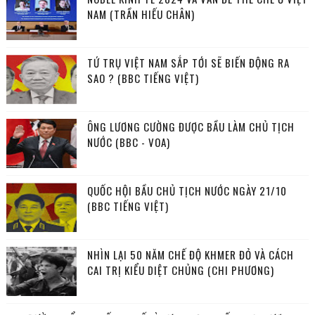
NAM (TRẦN HIẾU CHÂN)
TỨ TRỤ VIỆT NAM SẮP TỚI SẼ BIẾN ĐỘNG RA
SAO ? (BBC TIẾNG VIỆT)
ÔNG LƯƠNG CƯỜNG ĐƯỢC BẦU LÀM CHỦ TỊCH
NƯỚC (BBC - VOA)
QUỐC HỘI BẦU CHỦ TỊCH NƯỚC NGÀY 21/10
(BBC TIẾNG VIỆT)
NHÌN LẠI 50 NĂM CHẾ ĐỘ KHMER ĐỎ VÀ CÁCH
CAI TRỊ KIỂU DIỆT CHỦNG (CHI PHƯƠNG)