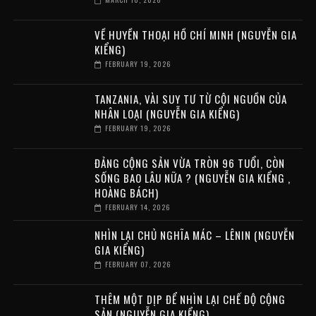
VỀ HUYỀN THOẠI HỒ CHÍ MINH (NGUYỄN GIA
KIỂNG)
FEBRUARY 19, 2026
TANZANIA, VÀI SUY TƯ TỪ CỘI NGUỒN CỦA
NHÂN LOẠI (NGUYỄN GIA KIỂNG)
FEBRUARY 19, 2026
ĐẢNG CỘNG SẢN VỪA TRÒN 96 TUỔI, CÒN
SỐNG BAO LÂU NỮA ? (NGUYỄN GIA KIỂNG ,
HOÀNG BÁCH)
FEBRUARY 14, 2026
NHÌN LẠI CHỦ NGHĨA MÁC – LÊNIN (NGUYỄN
GIA KIỂNG)
FEBRUARY 07, 2026
THÊM MỘT DỊP ĐỂ NHÌN LẠI CHẾ ĐỘ CỘNG
SẢN (NGUYỄN GIA KIỂNG)