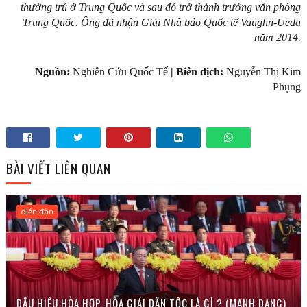
thường trú ở Trung Quốc và sau đó trở thành trưởng văn phòng
Trung Quốc. Ông đã nhận Giải Nhà báo Quốc tế Vaughn-Ueda
năm 2014.
Nguồn:
Nghiên Cứu Quốc Tế
| Biên dịch:
Nguyễn Thị Kim
Phụng
BÀI VIẾT LIÊN QUAN
diễn đàn
DẤU HIỆU HÒA HỢP, HÒA GIẢI DÂN TỘC LÀ GÌ ? (MANH DANG)