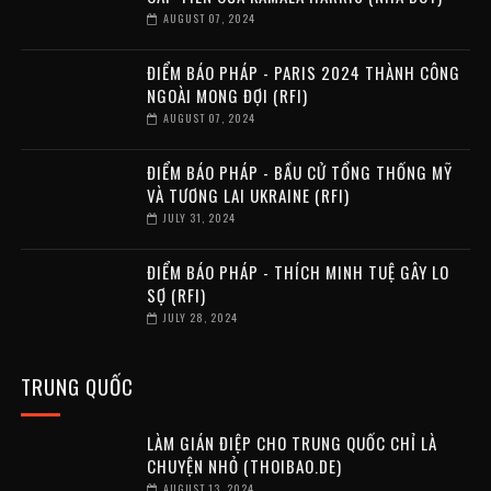
AUGUST 07, 2024
ĐIỂM BÁO PHÁP - PARIS 2024 THÀNH CÔNG
NGOÀI MONG ĐỢI (RFI)
AUGUST 07, 2024
ĐIỂM BÁO PHÁP - BẦU CỬ TỔNG THỐNG MỸ
VÀ TƯƠNG LAI UKRAINE (RFI)
JULY 31, 2024
ĐIỂM BÁO PHÁP - THÍCH MINH TUỆ GÂY LO
SỢ (RFI)
JULY 28, 2024
TRUNG QUỐC
LÀM GIÁN ĐIỆP CHO TRUNG QUỐC CHỈ LÀ
CHUYỆN NHỎ (THOIBAO.DE)
AUGUST 13, 2024