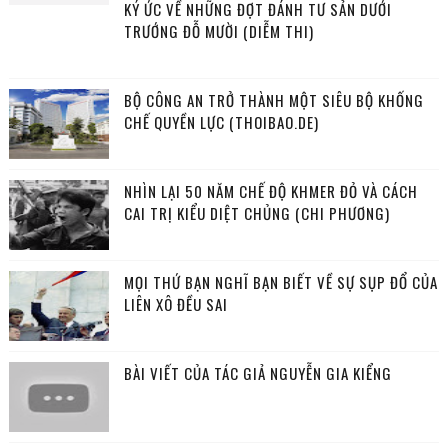
KÝ ỨC VỀ NHỮNG ĐỢT ĐÁNH TƯ SẢN DƯỚI
TRƯỚNG ĐỖ MƯỜI (DIỄM THI)
BỘ CÔNG AN TRỞ THÀNH MỘT SIÊU BỘ KHỐNG
CHẾ QUYỀN LỰC (THOIBAO.DE)
NHÌN LẠI 50 NĂM CHẾ ĐỘ KHMER ĐỎ VÀ CÁCH
CAI TRỊ KIỂU DIỆT CHỦNG (CHI PHƯƠNG)
MỌI THỨ BẠN NGHĨ BẠN BIẾT VỀ SỰ SỤP ĐỔ CỦA
LIÊN XÔ ĐỀU SAI
BÀI VIẾT CỦA TÁC GIẢ NGUYỄN GIA KIỂNG