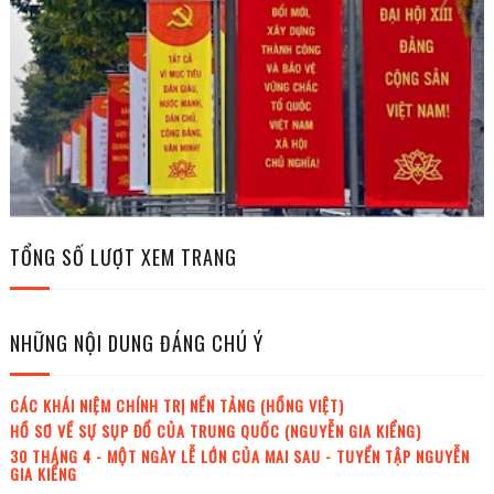
TỔNG SỐ LƯỢT XEM TRANG
NHỮNG NỘI DUNG ĐÁNG CHÚ Ý
CÁC KHÁI NIỆM CHÍNH TRỊ NỀN TẢNG (HỒNG VIỆT)
HỒ SƠ VỀ SỰ SỤP ĐỔ CỦA TRUNG QUỐC (NGUYỄN GIA KIỂNG)
30 THÁNG 4 - MỘT NGÀY LỄ LỚN CỦA MAI SAU - TUYỂN TẬP NGUYỄN
GIA KIỂNG