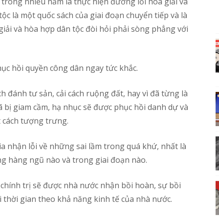
 trong nhiều năm là thực hiện đường lối hòa giải và
ộc là một quốc sách của giai đoạn chuyển tiếp và là
a giải và hòa hợp dân tộc đòi hỏi phải sòng phẳng với
hục hồi quyền công dân ngay tức khắc.
ách đánh tư sản, cải cách ruộng đất, hay vì đã từng là
bị giam cầm, hạ nhục sẽ được phục hồi danh dự và
t cách tượng trưng.
a nhận lỗi về những sai lầm trong quá khứ, nhất là
ng hàng ngũ nào và trong giai đoạn nào.
o chính trị sẽ được nhà nước nhận bồi hoàn, sự bồi
 thời gian theo khả năng kinh tế của nhà nước.