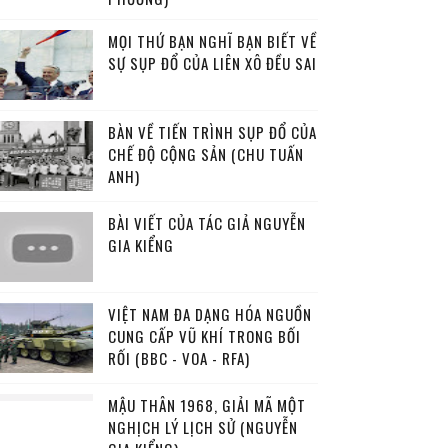
ẬT PHÁP
MỌI THỨ BẠN NGHĨ BẠN BIẾT VỀ
SỰ SỤP ĐỔ CỦA LIÊN XÔ ĐỀU SAI
BÀN VỀ TIẾN TRÌNH SỤP ĐỔ CỦA
CHẾ ĐỘ CỘNG SẢN (CHU TUẤN
ANH)
BÀI VIẾT CỦA TÁC GIẢ NGUYỄN
GIA KIỂNG
VIỆT NAM ĐA DẠNG HÓA NGUỒN
CUNG CẤP VŨ KHÍ TRONG BỐI
RỐI (BBC - VOA - RFA)
MẬU THÂN 1968, GIẢI MÃ MỘT
NGHỊCH LÝ LỊCH SỬ (NGUYỄN