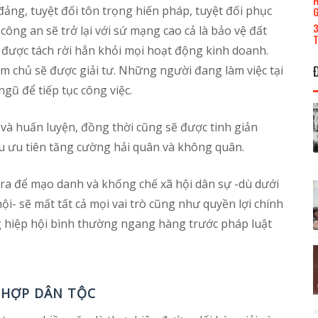
H
 đảng, tuyệt đối tôn trọng hiến pháp, tuyệt đối phục
G
3
ông an sẽ trở lại với sứ mạng cao cả là bảo vệ đất
T
n được tách rời hẳn khỏi mọi hoạt động kinh doanh.
àm chủ sẽ được giải tư. Những người đang làm việc tại
gũ để tiếp tục công việc.
 và huấn luyện, đồng thời cũng sẽ được tinh giản
u ưu tiên tăng cường hải quân và không quân.
 ra để mạo danh và khống chế xã hội dân sự -dù dưới
i- sẽ mất tất cả mọi vai trò cũng như quyền lợi chính
ững hiệp hội bình thường ngang hàng trước pháp luật
A HỢP DÂN TỘC