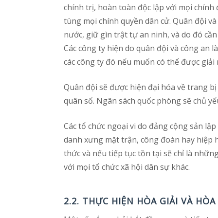
chính trị, hoàn toàn độc lập với mọi chính
tùng mọi chính quyền dân cử. Quân đội và c
nước, giữ gìn trật tự an ninh, và do đó cầ
Các công ty hiện do quân đội và công an l
các công ty đó nếu muốn có thể được giải n
Quân đội sẽ được hiện đại hóa về trang bị
quân số. Ngân sách quốc phòng sẽ chủ yế
Các tổ chức ngoại vi do đảng cộng sản lập
danh xưng mặt trận, công đoàn hay hiệp hộ
thức và nếu tiếp tục tồn tại sẽ chỉ là nh
với mọi tổ chức xã hội dân sự khác.
2.2. THỰC HIỆN HÒA GIẢI VÀ HÒ