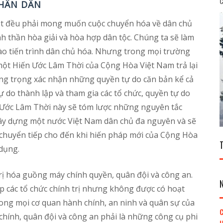
C
NHÂN DÂN
ốt đều phải mong muốn cuộc chuyển hóa về dân chủ
inh thần hòa giải và hòa hợp dân tộc. Chúng ta sẽ làm
ào tiến trình dân chủ hóa. Nhưng trong mọi trường
 một Hiến Ước Lâm Thời của Cộng Hòa Việt Nam trả lại
ng trọng xác nhận những quyền tự do căn bản kể cả
ự do thành lập và tham gia các tổ chức, quyền tự do
n Ước Lâm Thời này sẽ tóm lược những nguyên tắc
ây dựng một nước Việt Nam dân chủ đa nguyên và sẽ
huyển tiếp cho đến khi hiến pháp mới của Cộng Hòa
dụng.
 trị hóa guồng máy chính quyền, quân đội và công an.
 các tổ chức chính trị nhưng không được có hoạt
rong mọi cơ quan hành chính, an ninh và quân sự của
C
hính, quân đội và công an phải là những công cụ phi