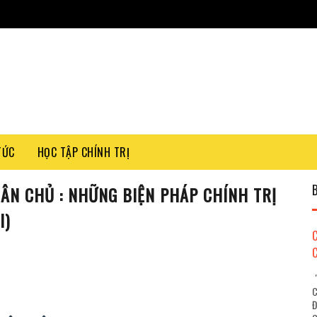
TỨC
HỌC TẬP CHÍNH TRỊ
ÂN CHỦ : NHỮNG BIỆN PHÁP CHÍNH TRỊ
I)
"
C
Đ