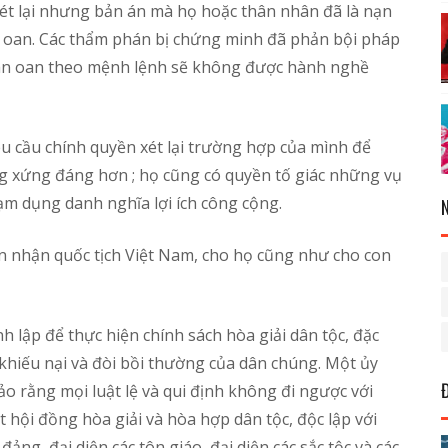
ét lại nhưng bản án mà họ hoặc thân nhân đã là nạn
 oan. Các thẩm phán bị chứng minh đã phản bội pháp
ử án oan theo mệnh lệnh sẽ không được hành nghề
u cầu chính quyền xét lại trường hợp của mình để
ng xứng đáng hơn ; họ cũng có quyền tố giác những vụ
lạm dụng danh nghĩa lợi ích công cộng.
n nhận quốc tịch Việt Nam, cho họ cũng như cho con
h lập để thực hiện chính sách hòa giải dân tộc, đặc
 khiếu nại và đòi bồi thường của dân chúng. Một ủy
o rằng mọi luật lệ và qui định không đi ngược với
 hội đồng hòa giải và hòa hợp dân tộc, độc lập với
ảng, đại diện các tôn giáo, đại diện các sắc tộc và các