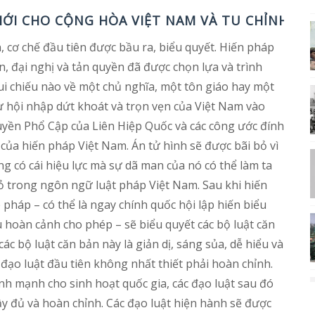
MỚI CHO CỘNG HÒA VIỆT NAM VÀ TU CHỈNH LU
, cơ chế đầu tiên được bầu ra, biểu quyết. Hiến pháp
n, đại nghị và tản quyền đã được chọn lựa và trình
i chiếu nào về một chủ nghĩa, một tôn giáo hay một
 hội nhập dứt khoát và trọn vẹn của Việt Nam vào
yền Phổ Cập của Liên Hiệp Quốc và các công ước đính
của hiến pháp Việt Nam. Án tử hình sẽ được bãi bỏ vì
 có cái hiệu lực mà sự dã man của nó có thể làm ta
ỏ trong ngôn ngữ luật pháp Việt Nam. Sau khi hiến
 pháp – có thể là ngay chính quốc hội lập hiến biểu
 hoàn cảnh cho phép – sẽ biểu quyết các bộ luật căn
ác bộ luật căn bản này là giản dị, sáng sủa, dễ hiểu và
 đạo luật đầu tiên không nhất thiết phải hoàn chỉnh.
nh mạnh cho sinh hoạt quốc gia, các đạo luật sau đó
y đủ và hoàn chỉnh. Các đạo luật hiện hành sẽ được