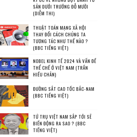
SẢN DƯỚI TRƯỚNG ĐỖ MƯỜI
(DIỄM THI)
THUẬT TOÁN MẠNG XÃ HỘI
THAY ĐỔI CÁCH CHÚNG TA
TƯƠNG TÁC NHƯ THẾ NÀO ?
(BBC TIẾNG VIỆT)
NOBEL KINH TẾ 2024 VÀ VẤN ĐỀ
THỂ CHẾ Ở VIỆT NAM (TRẦN
HIẾU CHÂN)
ĐƯỜNG SẮT CAO TỐC BẮC-NAM
(BBC TIẾNG VIỆT)
TỨ TRỤ VIỆT NAM SẮP TỚI SẼ
BIẾN ĐỘNG RA SAO ? (BBC
TIẾNG VIỆT)