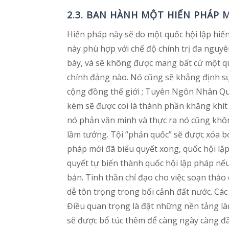
2.3. BAN HÀNH MỘT HIẾN PHÁP 
Hiến pháp này sẽ do một quốc hội lập hiến
này phù hợp với chế độ chính trị đa nguyê
bày, và sẽ không được mang bất cứ một qu
chính đảng nào. Nó cũng sẽ khẳng định sự
cộng đồng thế giới ; Tuyên Ngôn Nhân Qu
kèm sẽ được coi là thành phần khăng khít 
nó phản văn minh và thực ra nó cũng không
lầm tưởng. Tội “phản quốc” sẽ được xóa b
pháp mới đã biểu quyết xong, quốc hội lập
quyết tự biến thành quốc hội lập pháp nếu
bản. Tinh thần chỉ đạo cho việc soạn thảo c
dễ tôn trọng trong bối cảnh đất nước. Các
Điều quan trọng là đặt những nền tảng là
sẽ được bổ túc thêm để càng ngày càng đầ