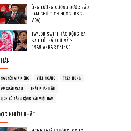
ÔNG LƯƠNG CƯỜNG ĐƯỢC BẦU
LÀM CHỦ TỊCH NƯỚC (BBC -
VOA)
TAYLOR SWIFT TÁC ĐỘNG RA
SAO TỚI BẦU CỬ MỸ ?
(MARIANNA SPRING)
NHÃN
NGUYỄN GIA KIỂNG
VIỆT HOÀNG
TRẦN HÙNG
ĐỖ XUÂN CANG
TRẦN KHÁNH ÂN
LỊCH SỬ ĐẢNG CỘNG SẢN VIỆT NAM
ĐỌC NHIỀU NHẤT
NGHE THIẾU TƯỚNG, GS.TS