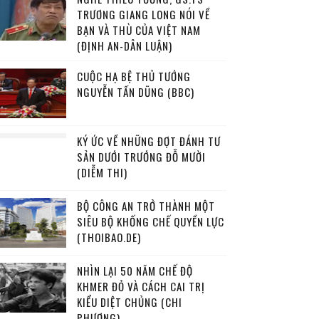
TRƯƠNG GIANG LONG NÓI VỀ
BẠN VÀ THÙ CỦA VIỆT NAM
(ĐỊNH AN-DÂN LUẬN)
CUỘC HẠ BỆ THỦ TƯỚNG
NGUYỄN TẤN DŨNG (BBC)
KÝ ỨC VỀ NHỮNG ĐỢT ĐÁNH TƯ
SẢN DƯỚI TRƯỚNG ĐỖ MƯỜI
(DIỄM THI)
BỘ CÔNG AN TRỞ THÀNH MỘT
SIÊU BỘ KHỐNG CHẾ QUYỀN LỰC
(THOIBAO.DE)
NHÌN LẠI 50 NĂM CHẾ ĐỘ
KHMER ĐỎ VÀ CÁCH CAI TRỊ
KIỂU DIỆT CHỦNG (CHI
PHƯƠNG)