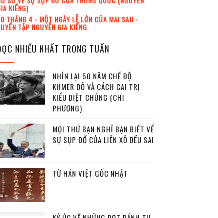
Ồ SƠ VỀ SỰ SỤP ĐỔ CỦA TRUNG QUỐC (NGUYỄN
IA KIỂNG)
0 THÁNG 4 - MỘT NGÀY LỄ LỚN CỦA MAI SAU -
UYỂN TẬP NGUYỄN GIA KIỂNG
ĐỌC NHIỀU NHẤT TRONG TUẦN
NHÌN LẠI 50 NĂM CHẾ ĐỘ
KHMER ĐỎ VÀ CÁCH CAI TRỊ
KIỂU DIỆT CHỦNG (CHI
PHƯƠNG)
MỌI THỨ BẠN NGHĨ BẠN BIẾT VỀ
SỰ SỤP ĐỔ CỦA LIÊN XÔ ĐỀU SAI
TỪ HÁN VIỆT GỐC NHẬT
KÝ ỨC VỀ NHỮNG ĐỢT ĐÁNH TƯ