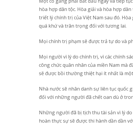
Một cố gắng phải bắt đầu ngay và tiếp tục
hòa hợp dân tộc. Hòa giải và hòa hợp dân t
triết lý chính trị của Việt Nam sau đó. Hò
quá khứ và trân trọng đối với tương lai.
Mọi chính trị phạm sẽ được trả tự do và p
Mọi người vì lý do chính trị, vì các chính s
công chức quân nhân của miền Nam mà đã 
sẽ được bồi thường thiệt hại ít nhất là mộ
Nhà nước sẽ nhân danh sự liên tục quốc gi
đối với những người đã chết oan dù ở tro
Những người đã bị tịch thu tài sản vì lý d
hoàn thực sự sẽ được thi hành dần dần với