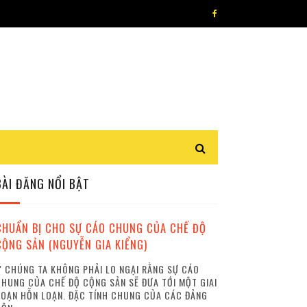
BÀI ĐĂNG NỔI BẬT
CHUẨN BỊ CHO SỰ CÁO CHUNG CỦA CHẾ ĐỘ
CỘNG SẢN (NGUYỄN GIA KIỂNG)
 CHÚNG TA KHÔNG PHẢI LO NGẠI RẰNG SỰ CÁO
HUNG CỦA CHẾ ĐỘ CỘNG SẢN SẼ ĐƯA TỚI MỘT GIAI
OẠN HỖN LOẠN. ĐẶC TÍNH CHUNG CỦA CÁC ĐẢNG