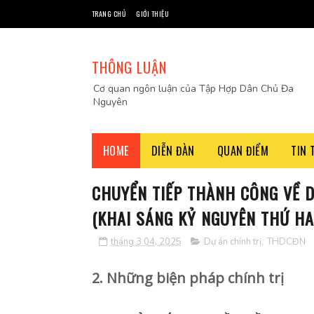
TRANG CHỦ
GIỚI THIỆU
THÔNG LUẬN
Cơ quan ngôn luận của Tập Hợp Dân Chủ Đa
Nguyên
HOME
DIỄN ĐÀN
QUAN ĐIỂM
TIN 
CHUYỂN TIẾP THÀNH CÔNG VỀ D
(KHAI SÁNG KỶ NGUYÊN THỨ HA
tháng 3 04, 2025
Dự án chính trị
,
THDCĐN
2. Những biện pháp chính trị