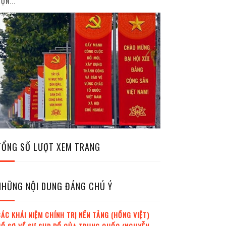
ỘN...
TỔNG SỐ LƯỢT XEM TRANG
NHỮNG NỘI DUNG ĐÁNG CHÚ Ý
ÁC KHÁI NIỆM CHÍNH TRỊ NỀN TẢNG (HỒNG VIỆT)