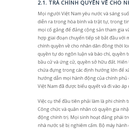
2.1. TRẢ CHÍNH QUYỀN VỀ CHO 
Mọi người Việt Nam yêu nước và sáng su
diễn ra trong hòa bình và trật tự, trong t
mọi cố gắng để đảng cộng sản tham gia v
hợp giai đoạn chuyển tiếp sẽ bắt đầu với
chính quyền về cho nhân dân đồng thời lo
quyền tự do ngôn luận và báo chí, quyền t
bầu cử và ứng cử, quyền sở hữu đất. Hiế
chứa đựng trong các định hướng lớn để x
hướng dẫn mọi hành động của chính phủ c
Việt Nam đã được biểu quyết và đi vào áp 
Việc cụ thể đầu tiên phải làm là phi chính
Công chức và quân nhân có quyền gia nhập
động chính trị. Mọi sinh hoạt đảng phái t
nhà nước sẽ bị nghiêm cấm. Bộ máy hành c