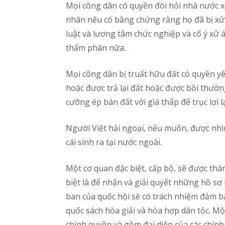
Mọi công dân có quyền đòi hỏi nhà nước x
nhân nếu có bằng chứng rằng họ đã bị xử
luật và lương tâm chức nghiệp và cố ý x
thẩm phán nữa.
Mọi công dân bị truất hữu đất có quyền yê
hoặc được trả lại đất hoặc được bồi thườ
cưỡng ép bán đất với giá thấp để trục lợi 
Người Việt hải ngoại, nếu muốn, được nhì
cái sinh ra tại nước ngoài.
Một cơ quan đặc biệt, cấp bộ, sẽ được thàn
biệt là để nhận và giải quyết những hồ sơ
ban của quốc hội sẽ có trách nhiệm đảm bả
quốc sách hòa giải và hòa hợp dân tộc. Một
chính quyền và gồm đại diện của các chính đ