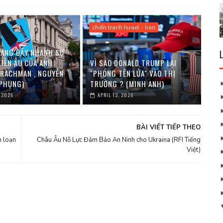
chiến tranh Israel - Iran
ANG ĐẨY NHANH SỰ
LIÊN ÂU CỦA ANH
VÌ SAO DONALD TRUMP LẠI
 RACHMAN , NGUYỄN
"PHÓNG TÊN LỬA" VÀO THỊ
 PHỤNG)
TRƯỜNG ? (MINH ANH)
, 2026
APRIL 13, 2026
BÀI VIẾT TIẾP THEO
n loạn
Châu Âu Nỗ Lực Đảm Bảo An Ninh cho Ukraina (RFI Tiếng
Việt)