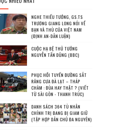
ĐỌC NHIỀU NHẤT
NGHE THIẾU TƯỚNG, GS.TS
TRƯƠNG GIANG LONG NÓI VỀ
BẠN VÀ THÙ CỦA VIỆT NAM
(ĐỊNH AN-DÂN LUẬN)
CUỘC HẠ BỆ THỦ TƯỚNG
NGUYỄN TẤN DŨNG (BBC)
PHỤC HỒI TUYẾN ĐƯỜNG SẮT
RĂNG CƯA ĐÀ LẠT – THÁP
CHÀM : ĐÙA HAY THẬT ? (VIẾT
TỪ SÀI GÒN - THANH TRÚC)
DANH SÁCH 364 TÙ NHÂN
CHÍNH TRỊ ĐANG BỊ GIAM GIỮ
(TẬP HỢP DÂN CHỦ ĐA NGUYÊN)