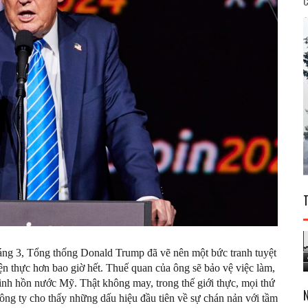
C
háng 3, Tổng thống Donald Trump đã vẽ nên một bức tranh tuyệt
ện thực hơn bao giờ hết. Thuế quan của ông sẽ bảo vệ việc làm,
inh hồn nước Mỹ. Thật không may, trong thế giới thực, mọi thứ
công ty cho thấy những dấu hiệu đầu tiên về sự chán nản với tầm