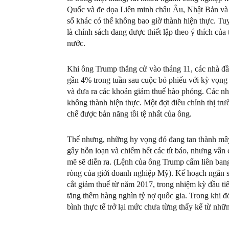
Quốc và đe dọa Liên minh châu Âu, Nhật Bản và H
số khác có thể không bao giờ thành hiện thực. Tuy
là chính sách đang được thiết lập theo ý thích của 
nước.
Khi ông Trump thắng cử vào tháng 11, các nhà đầ
gần 4% trong tuần sau cuộc bỏ phiếu với kỳ vọng 
và đưa ra các khoản giảm thuế hào phóng. Các nh
không thành hiện thực. Một đợt điều chỉnh thị tr
chế được bản năng tồi tệ nhất của ông.
Thế nhưng, những hy vọng đó đang tan thành m
gây hỗn loạn và chiếm hết các tít báo, nhưng vẫn
mẽ sẽ diễn ra. (Lệnh của ông Trump cấm liên bang
ròng của giới doanh nghiệp Mỹ). Kế hoạch ngân 
cắt giảm thuế từ năm 2017, trong nhiệm kỳ đầu 
tăng thêm hàng nghìn tỷ nợ quốc gia. Trong khi đ
bình thực tế trở lại mức chưa từng thấy kể từ nh