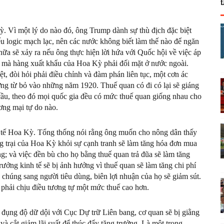
. Vì một lý do nào đó, ông Trump dành sự thù địch đặc biệt
u logic mạch lạc, nên các nước không biết làm thế nào để ngăn
ữa sẽ xảy ra nếu ông thực hiện lời hứa với Quốc hội về việc áp
ế mà hàng xuất khẩu của Hoa Kỳ phải đối mặt ở nước ngoài.
iệt, đòi hỏi phải điều chỉnh và đàm phán liên tục, một cơn ác
 từ bỏ vào những năm 1920. Thuế quan có đi có lại sẽ giáng
ầu, theo đó mọi quốc gia đều có mức thuế quan giống nhau cho
ơng mại tự do nào.
h tế Hoa Kỳ. Tổng thống nói rằng ông muốn cho nông dân thấy
ng trại của Hoa Kỳ khỏi sự cạnh tranh sẽ làm tăng hóa đơn mua
g; và việc đền bù cho họ bằng thuế quan trả đũa sẽ làm tăng
rưởng kinh tế sẽ bị ảnh hưởng vì thuế quan sẽ làm tăng chi phí
húng sang người tiêu dùng, biên lợi nhuận của họ sẽ giảm sút.
 phải chịu điều tương tự một mức thuế cao hơn.
 đụng độ dữ dội với Cục Dự trữ Liên bang, cơ quan sẽ bị giằng
 và cắt giảm lãi suất để thúc đẩy tăng trưởng. Là một trong