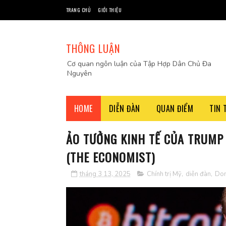
TRANG CHỦ
GIỚI THIỆU
THÔNG LUẬN
Cơ quan ngôn luận của Tập Hợp Dân Chủ Đa
Nguyên
HOME
DIỄN ĐÀN
QUAN ĐIỂM
TIN 
ẢO TƯỞNG KINH TẾ CỦA TRUMP 
(THE ECONOMIST)
tháng 3 13, 2025
Chính trị Mỹ
,
diễn đàn
,
Don