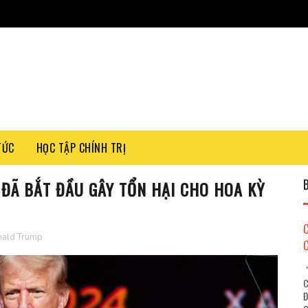
TỨC
HỌC TẬP CHÍNH TRỊ
ĐÃ BẮT ĐẦU GÂY TỔN HẠI CHO HOA KỲ
ald Trump
"
C
Đ