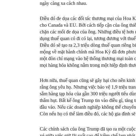
ngày càng xa cách nhau.
Điều đó đe dọa các đối tác thương mại của Hoa Kỳ
cho Canada và EU. Bởi cách tiếp cận của ông thiế
chặn các mối đe dọa của ông. Những điều tệ hơn n
dụng thuế quan có đi có lại, tương đương với thu
Điều đó sẽ tạo ra 2,3 triệu dòng thuế quan riêng b
mộng về mặt hành chính mà Hoa Kỳ đã đơn phương
một đòn chí mạng vào hệ thống thương mại toàn c
mọi hàng hóa không nằm trong một hiệp định thư
Hơn nữa, thuế quan cũng sẽ gây hại cho nền kin
rằng ông yêu họ. Nhưng việc bảo vệ 1,9 triệu tra
sắm hàng tạp hóa của gần 300 triệu người tiêu dùn
thâm hụt. Bất kể ông Trump tin vào điều gì, tăng t
đầu vào. Nếu các doanh nghiệp không thể chuyển c
Còn nếu họ có thể làm điều đó, các hộ gia đình sẽ
Các chính sách của ông Trump đã tạo ra một cuộc
xé giữa việc giữ lãi suất cao để kiềm chế lạm phát