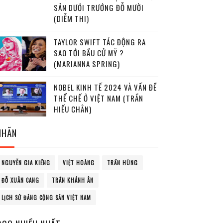
SẢN DƯỚI TRƯỚNG ĐỖ MƯỜI
(DIỄM THI)
TAYLOR SWIFT TÁC ĐỘNG RA
SAO TỚI BẦU CỬ MỸ ?
(MARIANNA SPRING)
NOBEL KINH TẾ 2024 VÀ VẤN ĐỀ
THỂ CHẾ Ở VIỆT NAM (TRẦN
HIẾU CHÂN)
NHÃN
NGUYỄN GIA KIỂNG
VIỆT HOÀNG
TRẦN HÙNG
ĐỖ XUÂN CANG
TRẦN KHÁNH ÂN
LỊCH SỬ ĐẢNG CỘNG SẢN VIỆT NAM