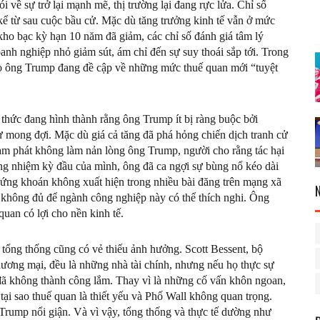
về sự trở lại mạnh mẽ, thị trường lại đang rực lửa. Chỉ số
 từ sau cuộc bầu cử. Mặc dù tăng trưởng kinh tế vẫn ở mức
u kho bạc kỳ hạn 10 năm đã giảm, các chỉ số đánh giá tâm lý
oanh nghiệp nhỏ giảm sút, ám chỉ đến sự suy thoái sắp tới. Trong
 do ông Trump đang đề cập về những mức thuế quan mới “tuyệt
thức đang hình thành rằng ông Trump ít bị ràng buộc bởi
 mong đợi. Mặc dù giá cả tăng đã phá hỏng chiến dịch tranh cử
ạm phát không làm nản lòng ông Trump, người cho rằng tác hại
rong nhiệm kỳ đầu của mình, ông đã ca ngợi sự bùng nổ kéo dài
chứng khoán không xuất hiện trong nhiều bài đăng trên mạng xã
, không đủ để ngành công nghiệp này có thể thích nghi. Ông
uan có lợi cho nền kinh tế.
ổng thống cũng có vẻ thiếu ảnh hưởng. Scott Bessent, bộ
hương mại, đều là những nhà tài chính, nhưng nếu họ thực sự
đã không thành công lắm. Thay vì là những cố vấn khôn ngoan,
h tại sao thuế quan là thiết yếu và Phố Wall không quan trọng.
 Trump nổi giận. Và vì vậy, tổng thống và thực tế dường như