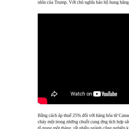
nhìn của Trump. Với chủ nghĩa bảo hộ hung hăng 
Bằng cách áp thuế 25% đối với hàng hóa từ Cana
cháy một trong những chuỗi cung ứng tích hợp sâu
tô trong một tháng, rất nhiều ngành công nghiệp 