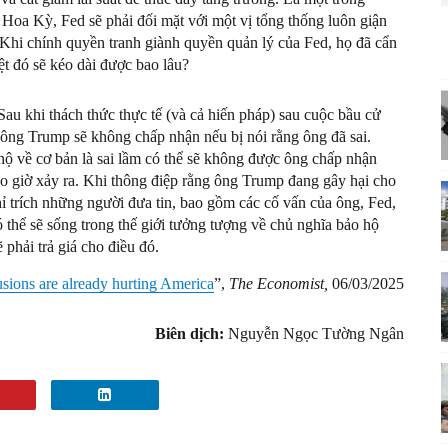
 Hoa Kỳ, Fed sẽ phải đối mặt với một vị tổng thống luôn giận
Khi chính quyền tranh giành quyền quản lý của Fed, họ đã cẩn
iệt đó sẽ kéo dài được bao lâu?
Sau khi thách thức thực tế (và cả hiến pháp) sau cuộc bầu cử
ông Trump sẽ không chấp nhận nếu bị nói rằng ông đã sai.
hộ về cơ bản là sai lầm có thể sẽ không được ông chấp nhận
ao giờ xảy ra. Khi thông điệp rằng ông Trump đang gây hại cho
hỉ trích những người đưa tin, bao gồm các cố vấn của ông, Fed,
 thể sẽ sống trong thế giới tưởng tượng về chủ nghĩa bảo hộ
 phải trả giá cho điều đó.
ions are already hurting America
”,
The Economist,
06/03/2025
Biên dịch:
Nguyễn Ngọc Tường Ngân