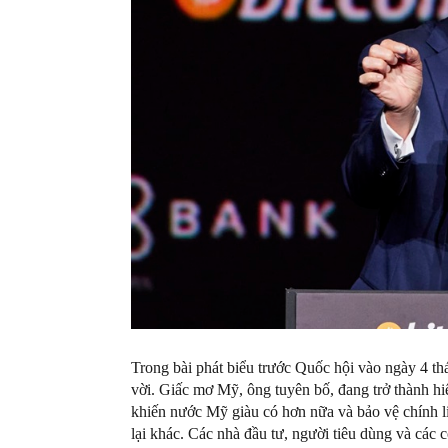
Trong bài phát biểu trước Quốc hội vào ngày 4 t
vời. Giấc mơ Mỹ, ông tuyên bố, đang trở thành hi
khiến nước Mỹ giàu có hơn nữa và bảo vệ chính l
lại khác. Các nhà đầu tư, người tiêu dùng và các 