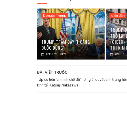
Donald Trump
diễn đàn
TRUMP Đ
TRỞ LẠI 
TRUMP TRĂM ĐÁY (HOÀNG
(GIDEON
QUỐC DŨNG)
THỊ KIM
APRIL 28, 2026
APRIL 17
BÀI VIẾT TRƯỚC
Tập ưu tiên ‘an ninh chế độ’ hơn giải quyết tình trạng hỗ
kinh tế (Katsuji Nakazawa)