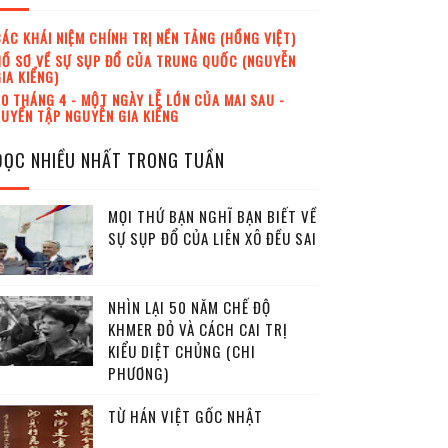
ÁC KHÁI NIỆM CHÍNH TRỊ NỀN TẢNG (HỒNG VIỆT)
Ồ SƠ VỀ SỰ SỤP ĐỔ CỦA TRUNG QUỐC (NGUYỄN
IA KIỂNG)
0 THÁNG 4 - MỘT NGÀY LỄ LỚN CỦA MAI SAU -
UYỂN TẬP NGUYỄN GIA KIỂNG
ĐỌC NHIỀU NHẤT TRONG TUẦN
MỌI THỨ BẠN NGHĨ BẠN BIẾT VỀ
SỰ SỤP ĐỔ CỦA LIÊN XÔ ĐỀU SAI
NHÌN LẠI 50 NĂM CHẾ ĐỘ
KHMER ĐỎ VÀ CÁCH CAI TRỊ
KIỂU DIỆT CHỦNG (CHI
PHƯƠNG)
TỪ HÁN VIỆT GỐC NHẬT