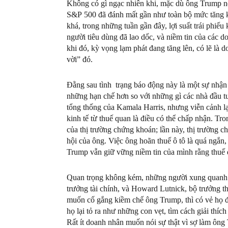
Không có gì ngạc nhiên khi, mặc dù ông Trump nói 
S&P 500 đã đánh mất gần như toàn bộ mức tăng kể
khá, trong những tuần gần đây, lợi suất trái phiế
người tiêu dùng đã lao dốc, và niềm tin của các d
khi đó, kỳ vọng lạm phát đang tăng lên, có lẽ là
vời” đó.
Đằng sau tình trạng báo động này là một sự nhận 
những hạn chế hơn so với những gì các nhà đầu tư
tổng thống của Kamala Harris, nhưng viễn cảnh l
kinh tế từ thuế quan là điều có thể chấp nhận. T
của thị trường chứng khoán; lần này, thị trường 
hội của ông. Việc ông hoãn thuế ô tô là quá ngắn
Trump vẫn giữ vững niềm tin của mình rằng thuế q
Quan trọng không kém, những người xung quanh t
trưởng tài chính, và Howard Lutnick, bộ trưởng t
muốn cố gắng kiềm chế ông Trump, thì có vẻ họ 
họ lại tỏ ra như những con vẹt, tìm cách giải thíc
Rất ít doanh nhân muốn nói sự thật vì sợ làm ông