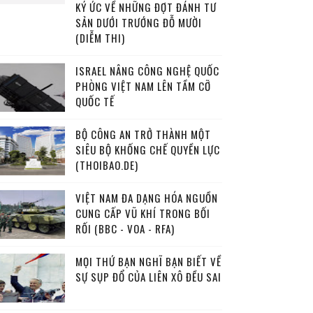
KÝ ỨC VỀ NHỮNG ĐỢT ĐÁNH TƯ
SẢN DƯỚI TRƯỚNG ĐỖ MƯỜI
(DIỄM THI)
ISRAEL NÂNG CÔNG NGHỆ QUỐC
PHÒNG VIỆT NAM LÊN TẦM CỠ
QUỐC TẾ
BỘ CÔNG AN TRỞ THÀNH MỘT
SIÊU BỘ KHỐNG CHẾ QUYỀN LỰC
(THOIBAO.DE)
VIỆT NAM ĐA DẠNG HÓA NGUỒN
CUNG CẤP VŨ KHÍ TRONG BỐI
RỐI (BBC - VOA - RFA)
MỌI THỨ BẠN NGHĨ BẠN BIẾT VỀ
SỰ SỤP ĐỔ CỦA LIÊN XÔ ĐỀU SAI