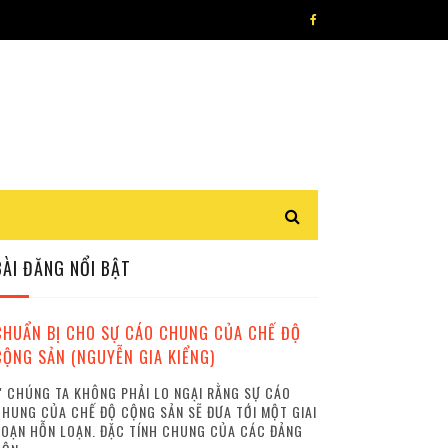
BÀI ĐĂNG NỔI BẬT
CHUẨN BỊ CHO SỰ CÁO CHUNG CỦA CHẾ ĐỘ
CỘNG SẢN (NGUYỄN GIA KIỂNG)
 CHÚNG TA KHÔNG PHẢI LO NGẠI RẰNG SỰ CÁO
HUNG CỦA CHẾ ĐỘ CỘNG SẢN SẼ ĐƯA TỚI MỘT GIAI
OẠN HỖN LOẠN. ĐẶC TÍNH CHUNG CỦA CÁC ĐẢNG