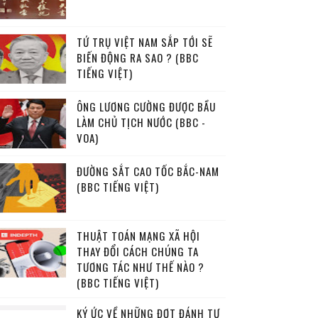
TỨ TRỤ VIỆT NAM SẮP TỚI SẼ
BIẾN ĐỘNG RA SAO ? (BBC
TIẾNG VIỆT)
ÔNG LƯƠNG CƯỜNG ĐƯỢC BẦU
LÀM CHỦ TỊCH NƯỚC (BBC -
VOA)
ĐƯỜNG SẮT CAO TỐC BẮC-NAM
(BBC TIẾNG VIỆT)
THUẬT TOÁN MẠNG XÃ HỘI
THAY ĐỔI CÁCH CHÚNG TA
TƯƠNG TÁC NHƯ THẾ NÀO ?
(BBC TIẾNG VIỆT)
KÝ ỨC VỀ NHỮNG ĐỢT ĐÁNH TƯ