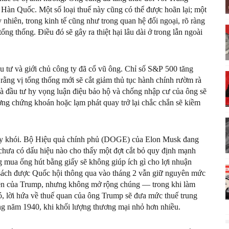
àn Quốc. Một số loại thuế này cũng có thể được hoãn lại; một
 nhiên, trong kinh tế cũng như trong quan hệ đối ngoại, rõ ràng
tổng thống. Điều đó sẽ gây ra thiệt hại lâu dài ở trong lẫn ngoài
u tư và giới chủ công ty đã cổ vũ ông. Chỉ số S&P 500 tăng
rằng vị tổng thống mới sẽ cắt giảm thủ tục hành chính rườm rà
à đầu tư hy vọng luận điệu bảo hộ và chống nhập cư của ông sẽ
ường chứng khoán hoặc lạm phát quay trở lại chắc chắn sẽ kiềm
ây khói. Bộ Hiệu quả chính phủ (DOGE) của Elon Musk đang
 chưa có dấu hiệu nào cho thấy một đợt cắt bỏ quy định mạnh
 mua ống hút bằng giấy sẽ không giúp ích gì cho lợi nhuận
sách được Quốc hội thông qua vào tháng 2 vẫn giữ nguyên mức
tiên của Trump, nhưng không mở rộng chúng — trong khi làm
ó, lời hứa về thuế quan của ông Trump sẽ đưa mức thuế trung
ững năm 1940, khi khối lượng thương mại nhỏ hơn nhiều.