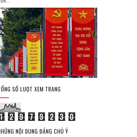
ỘN...
TỔNG SỐ LƯỢT XEM TRANG
1
2
9
7
9
2
3
0
NHỮNG NỘI DUNG ĐÁNG CHÚ Ý